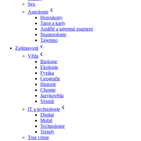
Sex
Astrologie
Horoskopy
Tarot a karty
Andělé a tajemná znamení
Numerologie
Tajemno
Zajímavosti
Věda
Biologie
Ekologie
Fyzika
Geografie
Historie
Chemie
Jazykověda
Vesmír
IT a technologie
Digital
Mobil
Technologie
Trendy
True crime