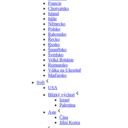
Francie
Chorvatsko
Island
Itálie
Německo
Polsko
Rakousko
Řecko
Rusko
Španělsko
Švédsko
Velká Británie
Rumunsko
Válka na Ukrajině
Maďarsko
Svět
USA
Blízký východ
Izrael
Palestina
Asie
Čína
Jižní Korea