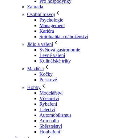
Pro hospodyňky
Zahrada
Osobní rozvoj
Psychologie
Management
Kariéra
Spiritualita a náboženství
Jídlo a vaření
Světová gastronomie
Levné vaření
Kulinářské triky
Mazlíčci
Kočky
Pejskové
Hobby
Modelářství
Včelařství
Rybaření
Letectví
Automobilismus
Adrenalin
Sběratelství
Houbaření