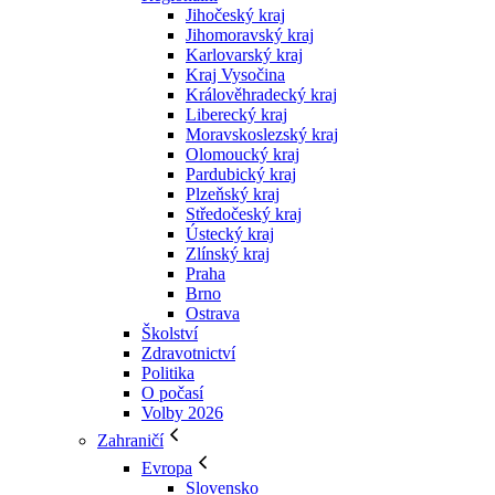
Jihočeský kraj
Jihomoravský kraj
Karlovarský kraj
Kraj Vysočina
Králověhradecký kraj
Liberecký kraj
Moravskoslezský kraj
Olomoucký kraj
Pardubický kraj
Plzeňský kraj
Středočeský kraj
Ústecký kraj
Zlínský kraj
Praha
Brno
Ostrava
Školství
Zdravotnictví
Politika
O počasí
Volby 2026
Zahraničí
Evropa
Slovensko