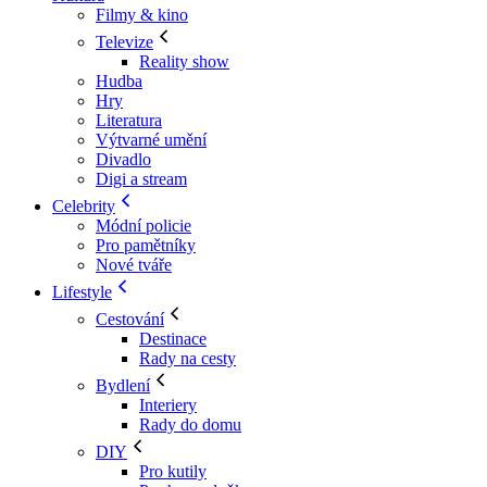
Filmy & kino
Televize
Reality show
Hudba
Hry
Literatura
Výtvarné umění
Divadlo
Digi a stream
Celebrity
Módní policie
Pro pamětníky
Nové tváře
Lifestyle
Cestování
Destinace
Rady na cesty
Bydlení
Interiery
Rady do domu
DIY
Pro kutily