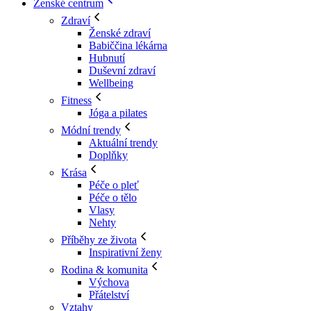
Ženské centrum
Zdraví
Ženské zdraví
Babiččina lékárna
Hubnutí
Duševní zdraví
Wellbeing
Fitness
Jóga a pilates
Módní trendy
Aktuální trendy
Doplňky
Krása
Péče o pleť
Péče o tělo
Vlasy
Nehty
Příběhy ze života
Inspirativní ženy
Rodina & komunita
Výchova
Přátelství
Vztahy