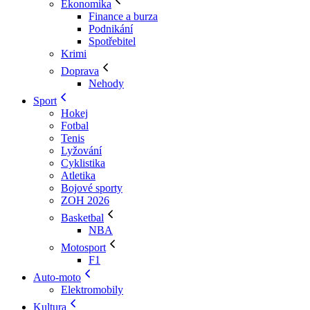
Ekonomika
Finance a burza
Podnikání
Spotřebitel
Krimi
Doprava
Nehody
Sport
Hokej
Fotbal
Tenis
Lyžování
Cyklistika
Atletika
Bojové sporty
ZOH 2026
Basketbal
NBA
Motosport
F1
Auto-moto
Elektromobily
Kultura