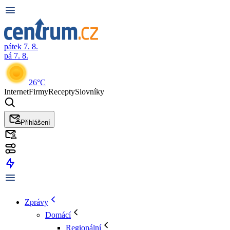
pátek 7. 8.
pá 7. 8.
26°C
Internet
Firmy
Recepty
Slovníky
Přihlášení
Zprávy
Domácí
Regionální