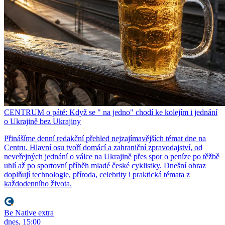
CENTRUM o páté: Když se " na jedno" chodí ke kolejím i jednání
o Ukrajině bez Ukrajiny
Přinášíme denní redakční přehled nejzajímavějších témat dne na
Centru. Hlavní osu tvoří domácí a zahraniční zpravodajství, od
neveřejných jednání o válce na Ukrajině přes spor o peníze po těžbě
uhlí až po sportovní příběh mladé české cyklistky. Dnešní obraz
doplňují technologie, příroda, celebrity i praktická témata z
každodenního života.
Be Native extra
dnes, 15:00