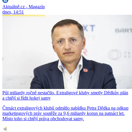
Aktuálně.cz - Magazín
dnes, 14:51
Půl miliardy ročně nestačilo. Extraligové kluby smetly Dědkův plán
a chtějí si řídit hokej samy
Čtrnáct extraligových klubů odmítlo nabídku Petra Dědka na odkup
marketingových práv soutěže za 9,6 miliardy korun na patnáct let.
Místo toho si chtějí práva obchodovat samy.