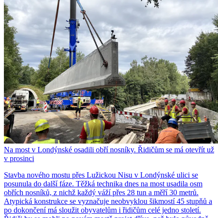
Na most v Londýnské osadili obří nosníky. Řidičům se má otevřít už
v prosinci
Stavba nového mostu přes Lužickou Nisu v Londýnské ulici se
posunula do další fáze. Těžká technika dnes na most usadila osm
obřích nosníků, z nichž každý váží přes 28 tun a měří 30 metrů.
Atypická konstrukce se vyznačuje neobvyklou šikmostí 45 stupňů a
po dokončení má sloužit obyvatelům i řidičům celé jedno století.