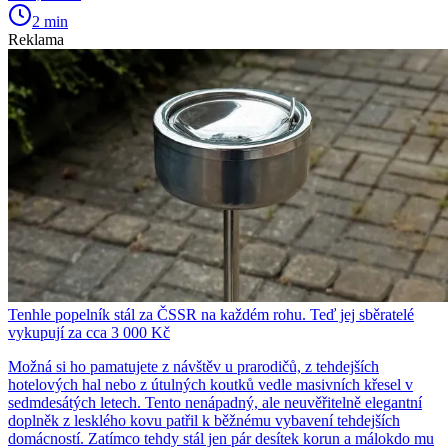
2 min
Reklama
Tenhle popelník stál za ČSSR na každém rohu. Teď jej sběratelé
vykupují za cca 3 000 Kč
Možná si ho pamatujete z návštěv u prarodičů, z tehdejších
hotelových hal nebo z útulných koutků vedle masivních křesel v
sedmdesátých letech. Tento nenápadný, ale neuvěřitelně elegantní
doplněk z lesklého kovu patřil k běžnému vybavení tehdejších
domácností. Zatímco tehdy stál jen pár desítek korun a málokdo mu