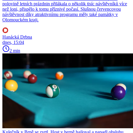
polovině letních prázdnin přilákala o několik tisíc návštěvníků více
než loni, přispělo k tomu příznivé počasí. Slušnou červencovou
návštěvnost díky atraktivnímu programu měly také památky v
Olomouckém kraji.
Hanácká Drbna
dnes, 15:04
2 min
Kulečník v Brně se zvrtl. Host v herně hajloval a napadl obsluhu