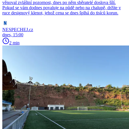
věnoval zvláštní pozornost, dnes po něm sběratelé doslova šílí.
Pokud se vám dodnes povaluje na půdě nebo na chalupě, držíte v
ruce designový klenot, jehož cena se dnes šplhá do tisíců korun.
NESPECHEJ.cz
dnes, 15:00
2 min