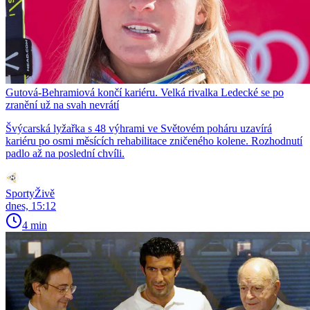
Gutová-Behramiová končí kariéru. Velká rivalka Ledecké se po
zranění už na svah nevrátí
Švýcarská lyžařka s 48 výhrami ve Světovém poháru uzavírá
kariéru po osmi měsících rehabilitace zničeného kolene. Rozhodnutí
padlo až na poslední chvíli.
SportyŽivě
dnes, 15:12
4 min