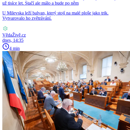
už tisíce let. Stačí ale málo a bude po něm
U Milevska leží balvan, který stojí na malé ploše jako trik.
Vytvarovalo ho zvětrávání.
VědaŽivě.cz
dnes, 14:35
4 min