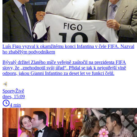
Luís Figo vyzval k okamžitému konci Infantina v čele FIFA. Nazval
ho zbabělým podvodníkem
Bývalý držitel Zlatého míče veřejně zaútočil na prezidenta FIFA
slovy, že „znehodnotil svůj úřad“. Přidal se tak k nejostřejší vlně
odporu, jakou Gianni Infantino za deset let ve funkci čelil.
SportyŽivě
dnes, 15:09
4 min