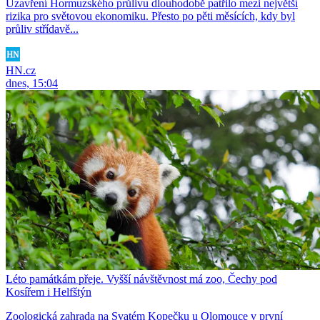
Uzavření Hormuzského průlivu dlouhodobě patřilo mezi největší
rizika pro světovou ekonomiku. Přesto po pěti měsících, kdy byl
průliv střídavě...
HN.cz
dnes, 15:04
Léto památkám přeje. Vyšší návštěvnost má zoo, Čechy pod
Kosířem i Helfštýn
Zoologická zahrada na Svatém Kopečku u Olomouce v první