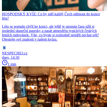
HOSPODSKÝ KVÍZ: Co by měl každý Čech stihnout do konce
léta?
Léto se pomalu chýlí ke konci, ale ještě je spousta času užít si
poslední sluneční paprsky a nasát atmosféru typických českých
letních radovánek. Víte, co byste si rozhodně neměli nechat ujít?
Otestujte své znalosti v našem kvízu.
NESPECHEJ.cz
dnes, 14:30
1 min