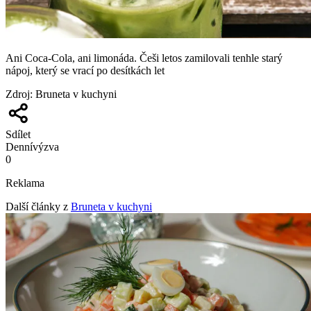
Ani Coca-Cola, ani limonáda. Češi letos zamilovali tenhle starý
nápoj, který se vrací po desítkách let
Zdroj
:
Bruneta v kuchyni
Sdílet
Denní
výzva
0
Reklama
Další články z
Bruneta v kuchyni