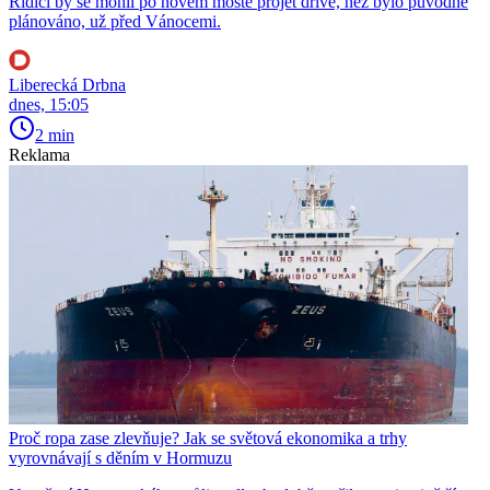
Řidiči by se mohli po novém mostě projet dříve, než bylo původně
plánováno, už před Vánocemi.
Liberecká Drbna
dnes, 15:05
2 min
Reklama
Proč ropa zase zlevňuje? Jak se světová ekonomika a trhy
vyrovnávají s děním v Hormuzu