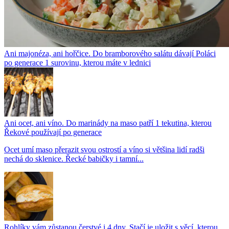
Ani majonéza, ani hořčice. Do bramborového salátu dávají Poláci
po generace 1 surovinu, kterou máte v lednici
Ani ocet, ani víno. Do marinády na maso patří 1 tekutina, kterou
Řekové používají po generace
Ocet umí maso přerazit svou ostrostí a víno si většina lidí radši
nechá do sklenice. Řecké babičky i tamní...
Rohlíky vám zůstanou čerstvé i 4 dny. Stačí je uložit s věcí, kterou