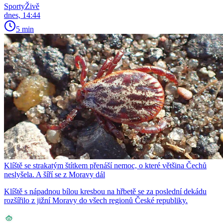
SportyŽivě
dnes, 14:44
5 min
Klíště se strakatým štítkem přenáší nemoc, o které většina Čechů
neslyšela. A šíří se z Moravy dál
Klíště s nápadnou bílou kresbou na hřbetě se za poslední dekádu
rozšířilo z jižní Moravy do všech regionů České republiky.