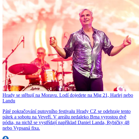
Hrady se stěhují na Moravu. Lodí dojedete na Mig 21, Harlej nebo
Landu
Páté pokračování putovního festivalu Hrady CZ se odehraje tento
pátek a sobotu na Veveří. V areálu nedaleko Brna vyrostou dvě
pódia, na nichž se vystřídají například Daniel Landa, Rybičky 48
nebo Vypsaná fixa.