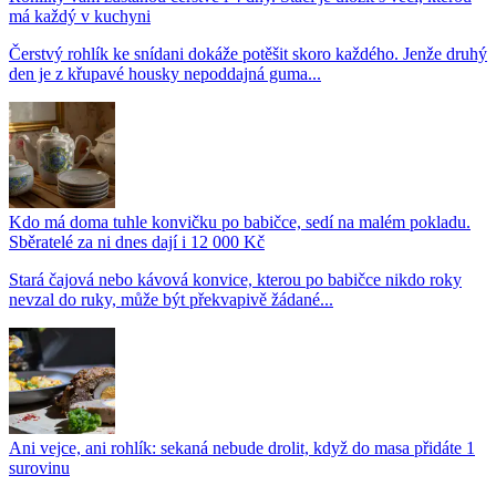
má každý v kuchyni
Čerstvý rohlík ke snídani dokáže potěšit skoro každého. Jenže druhý
den je z křupavé housky nepoddajná guma...
Kdo má doma tuhle konvičku po babičce, sedí na malém pokladu.
Sběratelé za ni dnes dají i 12 000 Kč
Stará čajová nebo kávová konvice, kterou po babičce nikdo roky
nevzal do ruky, může být překvapivě žádané...
Ani vejce, ani rohlík: sekaná nebude drolit, když do masa přidáte 1
surovinu