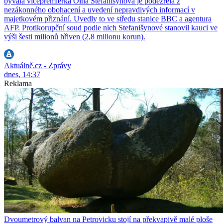
bývalá vicepremiérka Olha Stefanišynová je podezřelá z
nezákonného obohacení a uvedení nepravdivých informací v
majetkovém přiznání. Uvedly to ve středu stanice BBC a agentura
AFP. Protikorupční soud podle nich Stefanišynové stanovil kauci ve
výši šesti milionů hřiven (2,8 milionu korun).
Aktuálně.cz - Zprávy
dnes, 14:37
Reklama
Dvoumetrový balvan na Petrovicku stojí na překvapivě malé ploše