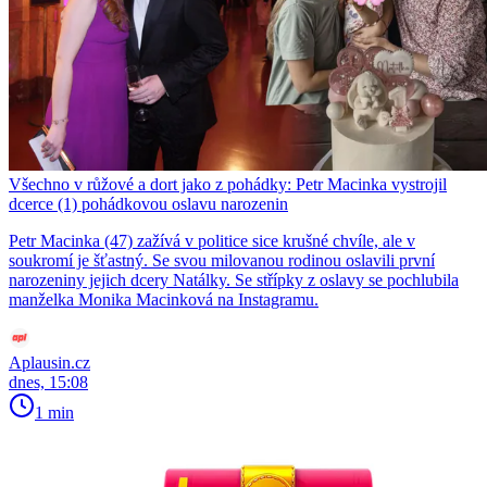
Všechno v růžové a dort jako z pohádky: Petr Macinka vystrojil
dcerce (1) pohádkovou oslavu narozenin
Petr Macinka (47) zažívá v politice sice krušné chvíle, ale v
soukromí je šťastný. Se svou milovanou rodinou oslavili první
narozeniny jejich dcery Natálky. Se střípky z oslavy se pochlubila
manželka Monika Macinková na Instagramu.
Aplausin.cz
dnes, 15:08
1 min