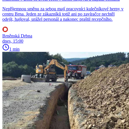
Nepříjemnou směnu za sebou mají pracovníci kulečníkové herny v
centru Brna. Jeden ze zákazníků totiž ani po zavíračce nechtěl
odejít, hajloval, urážel personál a nakonec praštil recepčního.
Brněnská Drbna
dnes, 15:00
1 min