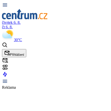
čtvrtek 6. 8.
čt 6. 8.
30°C
Přihlášení
Reklama