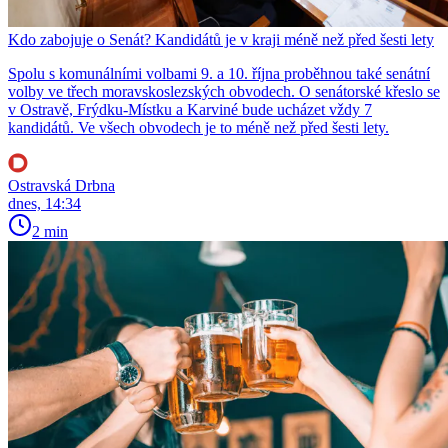
Kdo zabojuje o Senát? Kandidátů je v kraji méně než před šesti lety
Spolu s komunálními volbami 9. a 10. října proběhnou také senátní
volby ve třech moravskoslezských obvodech. O senátorské křeslo se
v Ostravě, Frýdku-Místku a Karviné bude ucházet vždy 7
kandidátů. Ve všech obvodech je to méně než před šesti lety.
Ostravská Drbna
dnes, 14:34
2 min