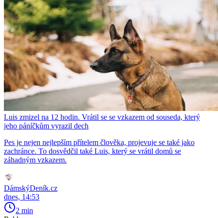
Luis zmizel na 12 hodin. Vrátil se se vzkazem od souseda, který
jeho páníčkům vyrazil dech
Pes je nejen nejlepším přítelem člověka, projevuje se také jako
zachránce. To dosvědčil také Luis, který se vrátil domů se
záhadným vzkazem.
DámskýDeník.cz
dnes, 14:53
2 min