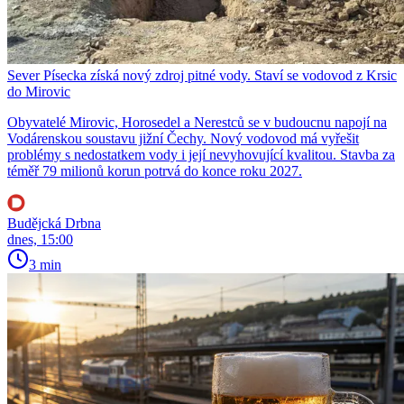
Sever Písecka získá nový zdroj pitné vody. Staví se vodovod z Krsic
do Mirovic
Obyvatelé Mirovic, Horosedel a Nerestců se v budoucnu napojí na
Vodárenskou soustavu jižní Čechy. Nový vodovod má vyřešit
problémy s nedostatkem vody i její nevyhovující kvalitou. Stavba za
téměř 79 milionů korun potrvá do konce roku 2027.
Budějcká Drbna
dnes, 15:00
3 min