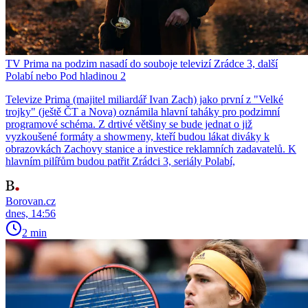
TV Prima na podzim nasadí do souboje televizí Zrádce 3, další
Polabí nebo Pod hladinou 2
Televize Prima (majitel miliardář Ivan Zach) jako první z "Velké
trojky" (ještě ČT a Nova) oznámila hlavní taháky pro podzimní
programové schéma. Z drtivé většiny se bude jednat o již
vyzkoušené formáty a showmeny, kteří budou lákat diváky k
obrazovkách Zachovy stanice a investice reklamních zadavatelů. K
hlavním pilířům budou patřit Zrádci 3, seriály Polabí,
Borovan.cz
dnes, 14:56
2 min