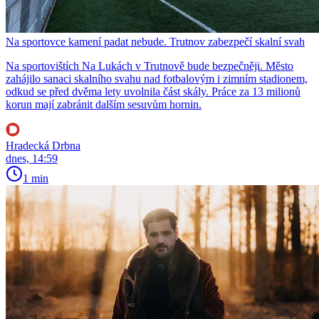
Na sportovce kamení padat nebude. Trutnov zabezpečí skalní svah
Na sportovištích Na Lukách v Trutnově bude bezpečněji. Město
zahájilo sanaci skalního svahu nad fotbalovým i zimním stadionem,
odkud se před dvěma lety uvolnila část skály. Práce za 13 milionů
korun mají zabránit dalším sesuvům hornin.
Hradecká Drbna
dnes, 14:59
1 min