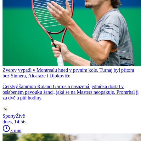
Zverev vypadl v Montrealu hned v prvním kole. Turnaj byl přitom
bez Sinnera, Alcaraze i Djokoviče
Čerstvý šampion Roland Garros a nasazená jednička dostal v
oslabeném pavouku šanci, jaká se na Masters neopakuje. Promrhal ji
za dvě a půl hodiny.
SportyŽivě
dnes, 14:56
3 min