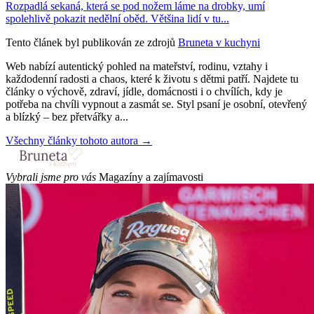
Rozpadlá sekaná, která se pod nožem láme na drobky, umí
spolehlivě pokazit nedělní oběd. Většina lidí v tu...
Tento článek byl publikován ze zdrojů
Bruneta v kuchyni
Web nabízí autentický pohled na mateřství, rodinu, vztahy i
každodenní radosti a chaos, které k životu s dětmi patří. Najdete tu
články o výchově, zdraví, jídle, domácnosti i o chvílích, kdy je
potřeba na chvíli vypnout a zasmát se. Styl psaní je osobní, otevřený
a blízký – bez přetvářky a...
Všechny články tohoto autora →
Vybrali jsme pro vás
Magazíny a zajímavosti