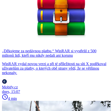
„Děkujeme za nedávnou platbu.“ WinRAR si vystřelil z 500
milionů lidí, kteří mu nikdy nedali ani korunu
WinRAR vydal novou verzi a při té příležitosti na síti X poděkoval
uživatelům za platby, o kterých obě strany vědí, že se většinou
nekonaly.
Mobify.cz
dnes, 15:07
4 min