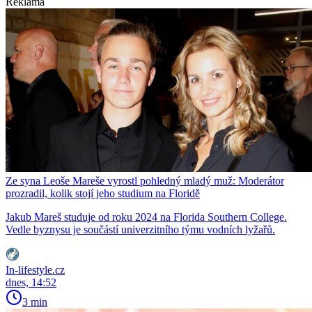
Reklama
Ze syna Leoše Mareše vyrostl pohledný mladý muž: Moderátor
prozradil, kolik stojí jeho studium na Floridě
Jakub Mareš studuje od roku 2024 na Florida Southern College.
Vedle byznysu je součástí univerzitního týmu vodních lyžařů.
In-lifestyle.cz
dnes, 14:52
3 min