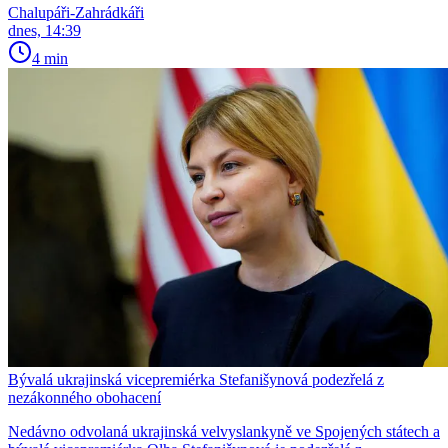
Chalupáři-Zahrádkáři
dnes, 14:39
4 min
Bývalá ukrajinská vicepremiérka Stefanišynová podezřelá z
nezákonného obohacení
Nedávno odvolaná ukrajinská velvyslankyně ve Spojených státech a