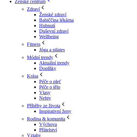
Ženské centrum
Zdraví
Ženské zdraví
Babiččina lékárna
Hubnutí
Duševní zdraví
Wellbeing
Fitness
Jóga a pilates
Módní trendy
Aktuální trendy
Doplňky
Krása
Péče o pleť
Péče o tělo
Vlasy
Nehty
Příběhy ze života
Inspirativní ženy
Rodina & komunita
Výchova
Přátelství
Vztahy