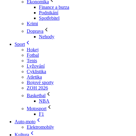
Ekonomika
Finance a burza
Podnikání
Spotřebitel
Krimi
Doprava
Nehody
Sport
Hokej
Fotbal
Tenis
Lyžování
Cyklistika
Atletika
Bojové sporty
ZOH 2026
Basketbal
NBA
Motosport
F1
Auto-moto
Elektromobily
Kultura