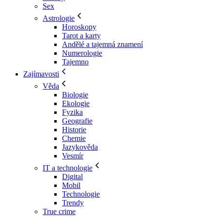
Sex
Astrologie
Horoskopy
Tarot a karty
Andělé a tajemná znamení
Numerologie
Tajemno
Zajímavosti
Věda
Biologie
Ekologie
Fyzika
Geografie
Historie
Chemie
Jazykověda
Vesmír
IT a technologie
Digital
Mobil
Technologie
Trendy
True crime