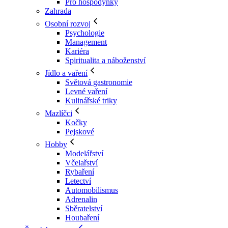
Pro hospodyňky
Zahrada
Osobní rozvoj
Psychologie
Management
Kariéra
Spiritualita a náboženství
Jídlo a vaření
Světová gastronomie
Levné vaření
Kulinářské triky
Mazlíčci
Kočky
Pejskové
Hobby
Modelářství
Včelařství
Rybaření
Letectví
Automobilismus
Adrenalin
Sběratelství
Houbaření