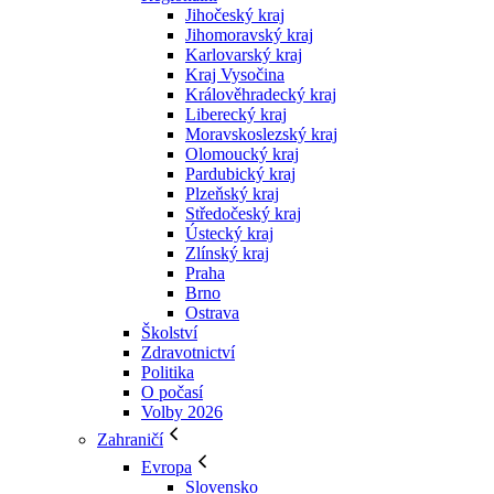
Jihočeský kraj
Jihomoravský kraj
Karlovarský kraj
Kraj Vysočina
Králověhradecký kraj
Liberecký kraj
Moravskoslezský kraj
Olomoucký kraj
Pardubický kraj
Plzeňský kraj
Středočeský kraj
Ústecký kraj
Zlínský kraj
Praha
Brno
Ostrava
Školství
Zdravotnictví
Politika
O počasí
Volby 2026
Zahraničí
Evropa
Slovensko