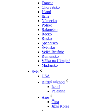
Francie
Chorvatsko
Island
Itálie
Německo
Polsko
Rakousko
Řecko
Rusko
Španělsko
Švédsko
Velká Británie
Rumunsko
Válka na Ukrajině
Maďarsko
Svět
USA
Blízký východ
Izrael
Palestina
Asie
Čína
Jižní Korea