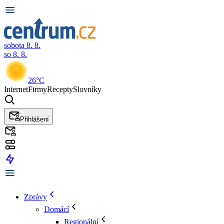
sobota 8. 8.
so 8. 8.
26°C
Internet
Firmy
Recepty
Slovníky
Přihlášení
Zprávy
Domácí
Regionální