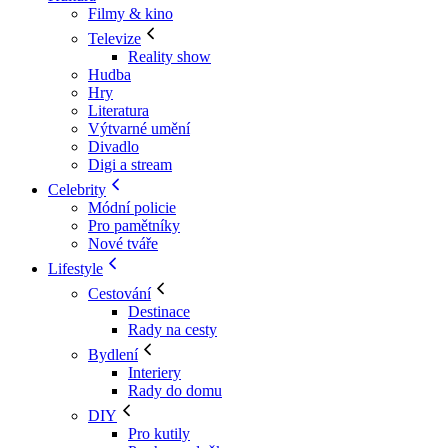
Filmy & kino
Televize
Reality show
Hudba
Hry
Literatura
Výtvarné umění
Divadlo
Digi a stream
Celebrity
Módní policie
Pro pamětníky
Nové tváře
Lifestyle
Cestování
Destinace
Rady na cesty
Bydlení
Interiery
Rady do domu
DIY
Pro kutily