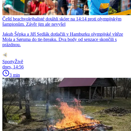
Čeští beachvolejbalisté dotáhli skóre na 14:14 proti olympijským
šampionům. Závěr jim ale nevyšel
Jakub Šépka a Jiří Sedlák dotlačili v Hamburku olympijské vítěze
Mola a Søruma do tie-breaku. Dva body od senzace skončili s
prázdnou.
SportyŽivě
dnes, 14:56
3 min