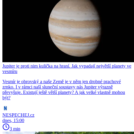
Jupiter je proti nim kulička na hraní. Jak vypadají největší planety ve
vesmíru
Vesmír je obrovský a naše Země je v něm jen drobné prachové
zrnko. I v rámci naší sluneční soustavy nás Jupiter výrazně
převyšuje. Existují ještě větší planety? A jak velké vlastně mohou
být?
NESPECHEJ.cz
dnes, 15:00
3 min