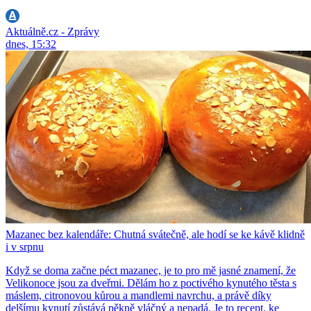
Aktuálně.cz - Zprávy
dnes, 15:32
Mazanec bez kalendáře: Chutná svátečně, ale hodí se ke kávě klidně
i v srpnu
Když se doma začne péct mazanec, je to pro mě jasné znamení, že
Velikonoce jsou za dveřmi. Dělám ho z poctivého kynutého těsta s
máslem, citronovou kůrou a mandlemi navrchu, a právě díky
delšímu kynutí zůstává pěkně vláčný a nepadá. Je to recept, ke