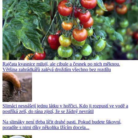
Rajčata kvasnice milují, ale cibule a česnek po nich měknou.
Většina zahrádkářů zalévá droždím všechno bez rozdílu
Slimáci nesnášejí jednu látku v hořčici. Kdo ji rozpustí ve vodě a
postříká zelí, do rána zjistí, že se žádný nevrátil
Na slimáky není třeba líčit drahé pasti. Pokud budete šikovní,
poradíte s nimi díky několika lžícím docela...