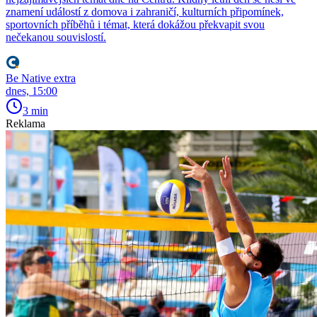
znamení událostí z domova i zahraničí, kulturních připomínek,
sportovních příběhů i témat, která dokážou překvapit svou
nečekanou souvislostí.
Be Native extra
dnes, 15:00
3 min
Reklama