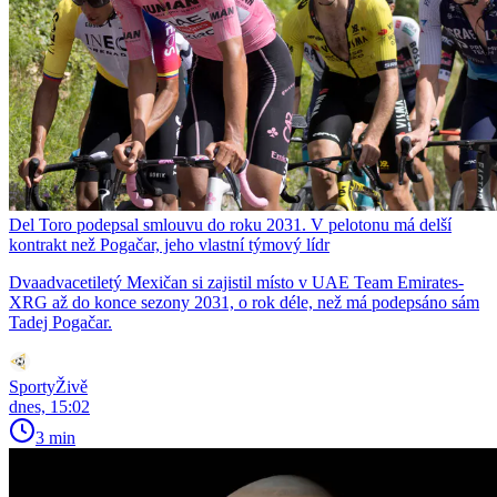
Del Toro podepsal smlouvu do roku 2031. V pelotonu má delší
kontrakt než Pogačar, jeho vlastní týmový lídr
Dvaadvacetiletý Mexičan si zajistil místo v UAE Team Emirates-
XRG až do konce sezony 2031, o rok déle, než má podepsáno sám
Tadej Pogačar.
SportyŽivě
dnes, 15:02
3 min