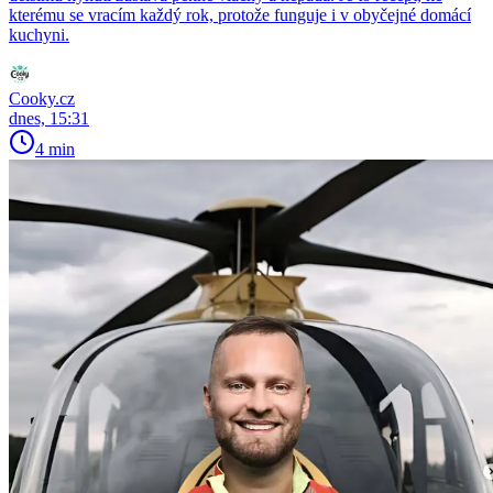
kterému se vracím každý rok, protože funguje i v obyčejné domácí
kuchyni.
Cooky.cz
dnes, 15:31
4 min