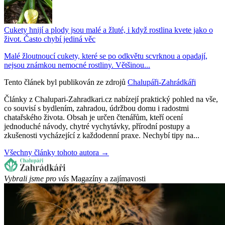
Cukety hnijí a plody jsou malé a žluté, i když rostlina kvete jako o
život. Často chybí jediná věc
Malé žloutnoucí cukety, které se po odkvětu scvrknou a opadají,
nejsou známkou nemocné rostliny. Většinou...
Tento článek byl publikován ze zdrojů
Chalupáři-Zahrádkáři
Články z Chalupari-Zahradkari.cz nabízejí praktický pohled na vše,
co souvisí s bydlením, zahradou, údržbou domu i radostmi
chatařského života. Obsah je určen čtenářům, kteří ocení
jednoduché návody, chytré vychytávky, přírodní postupy a
zkušenosti vycházející z každodenní praxe. Nechybí tipy na...
Všechny články tohoto autora →
Vybrali jsme pro vás
Magazíny a zajímavosti