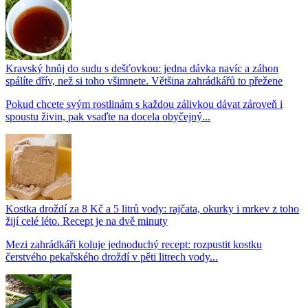
Kravský hnůj do sudu s dešťovkou: jedna dávka navíc a záhon
spálíte dřív, než si toho všimnete. Většina zahrádkářů to přežene
Pokud chcete svým rostlinám s každou zálivkou dávat zároveň i
spoustu živin, pak vsaďte na docela obyčejný...
Kostka droždí za 8 Kč a 5 litrů vody: rajčata, okurky i mrkev z toho
žijí celé léto. Recept je na dvě minuty
Mezi zahrádkáři koluje jednoduchý recept: rozpustit kostku
čerstvého pekařského droždí v pěti litrech vody...