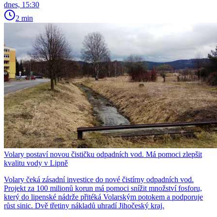
dnes, 15:30
2 min
Volary postaví novou čističku odpadních vod. Má pomoci zlepšit
kvalitu vody v Lipně
Volary čeká zásadní investice do nové čistírny odpadních vod.
Projekt za 100 milionů korun má pomoci snížit množství fosforu,
který do lipenské nádrže přitéká Volarským potokem a podporuje
růst sinic. Dvě třetiny nákladů uhradí Jihočeský kraj.