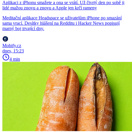
Aplikaci z iPhonu smažete a ona se vrátí. Už čtvrtý den po sobě ji
lidé mažou znovu a znovu a Apple jen krčí rameny
Meditační aplikace Headspace se uživatelům iPhone po smazání
sama vrací. Desítky hlášení na Redditu i Hacker News popisují
marný boj trvající dny.
Mobify.cz
dnes, 15:23
4 min