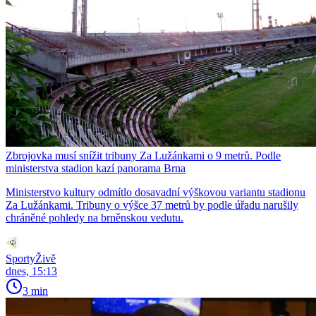
Zbrojovka musí snížit tribuny Za Lužánkami o 9 metrů. Podle
ministerstva stadion kazí panorama Brna
Ministerstvo kultury odmítlo dosavadní výškovou variantu stadionu
Za Lužánkami. Tribuny o výšce 37 metrů by podle úřadu narušily
chráněné pohledy na brněnskou vedutu.
SportyŽivě
dnes, 15:13
3 min