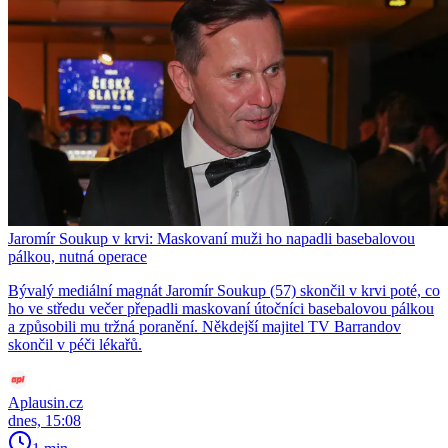
Jaromír Soukup v krvi: Maskovaní muži ho napadli basebalovou
pálkou, nutná operace
Bývalý mediální magnát Jaromír Soukup (57) skončil v krvi poté, co
ho ve středu večer přepadli maskovaní útočníci basebalovou pálkou
a způsobili mu tržná poranění. Někdejší majitel TV Barrandov
skončil v péči lékařů.
Aplausin.cz
dnes, 15:08