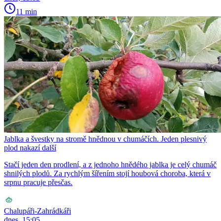
11 min
Jablka a švestky na stromě hnědnou v chumáčích. Jeden plesnivý
plod nakazí další
Stačí jeden den prodlení, a z jednoho hnědého jablka je celý chumáč
shnilých plodů. Za rychlým šířením stojí houbová choroba, která v
srpnu pracuje přesčas.
Chalupáři-Zahrádkáři
dnes, 15:05