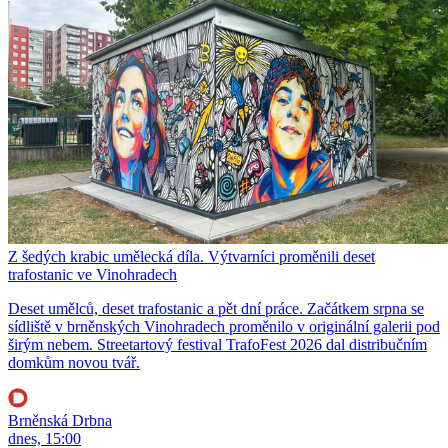
Z šedých krabic umělecká díla. Výtvarníci proměnili deset
trafostanic ve Vinohradech
Deset umělců, deset trafostanic a pět dní práce. Začátkem srpna se
sídliště v brněnských Vinohradech proměnilo v originální galerii pod
širým nebem. Streetartový festival TrafoFest 2026 dal distribučním
domkům novou tvář.
Brněnská Drbna
dnes, 15:00