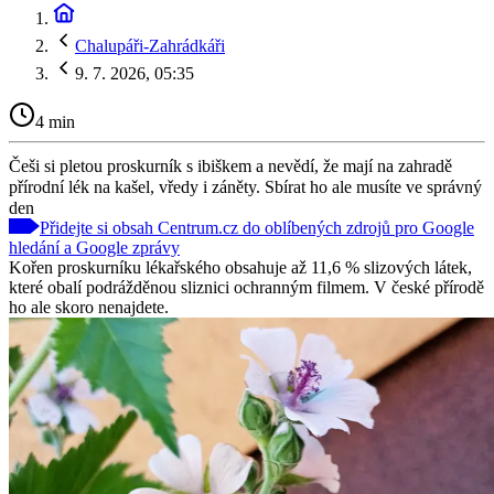
Chalupáři-Zahrádkáři
9. 7. 2026, 05:35
4 min
Češi si pletou proskurník s ibiškem a nevědí, že mají na zahradě
přírodní lék na kašel, vředy i záněty. Sbírat ho ale musíte ve správný
den
Přidejte si obsah Centrum.cz do oblíbených zdrojů pro Google
hledání a Google zprávy
Kořen proskurníku lékařského obsahuje až 11,6 % slizových látek,
které obalí podrážděnou sliznici ochranným filmem. V české přírodě
ho ale skoro nenajdete.