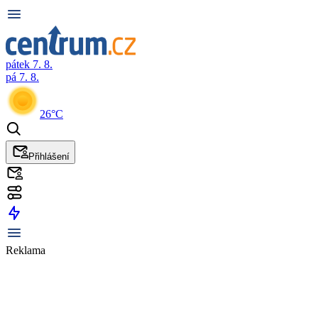
pátek 7. 8.
pá 7. 8.
26°C
Přihlášení
Reklama