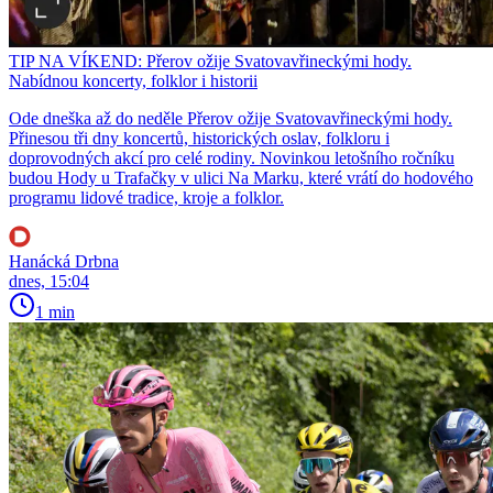
TIP NA VÍKEND: Přerov ožije Svatovavřineckými hody.
Nabídnou koncerty, folklor i historii
Ode dneška až do neděle Přerov ožije Svatovavřineckými hody.
Přinesou tři dny koncertů, historických oslav, folkloru i
doprovodných akcí pro celé rodiny. Novinkou letošního ročníku
budou Hody u Trafačky v ulici Na Marku, které vrátí do hodového
programu lidové tradice, kroje a folklor.
Hanácká Drbna
dnes, 15:04
1 min