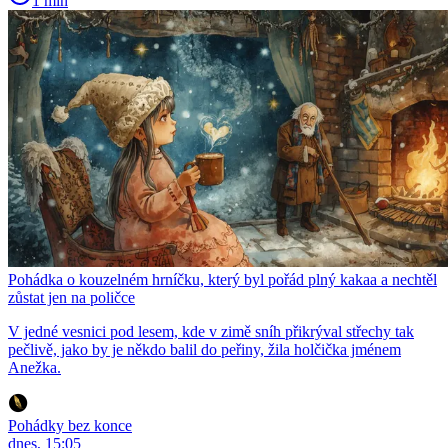
1 min
Pohádka o kouzelném hrníčku, který byl pořád plný kakaa a nechtěl
zůstat jen na poličce
V jedné vesnici pod lesem, kde v zimě sníh přikrýval střechy tak
pečlivě, jako by je někdo balil do peřiny, žila holčička jménem
Anežka.
Pohádky bez konce
dnes, 15:05