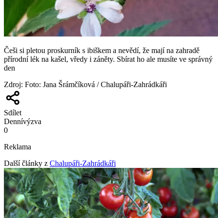
Češi si pletou proskurník s ibiškem a nevědí, že mají na zahradě
přírodní lék na kašel, vředy i záněty. Sbírat ho ale musíte ve správný
den
Zdroj
:
Foto: Jana Šrámčíková / Chalupáři-Zahrádkáři
Sdílet
Denní
výzva
0
Reklama
Další články z
Chalupáři-Zahrádkáři