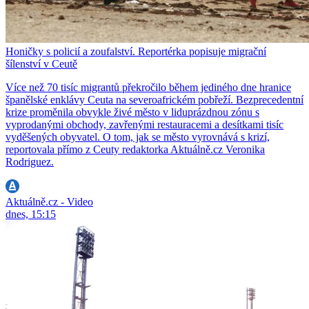
Honičky s policií a zoufalství. Reportérka popisuje migrační
šílenství v Ceutě
Více než 70 tisíc migrantů překročilo během jediného dne hranice
španělské enklávy Ceuta na severoafrickém pobřeží. Bezprecedentní
krize proměnila obvykle živé město v liduprázdnou zónu s
vyprodanými obchody, zavřenými restauracemi a desítkami tisíc
vyděšených obyvatel. O tom, jak se město vyrovnává s krizí,
reportovala přímo z Ceuty redaktorka Aktuálně.cz Veronika
Rodriguez.
Aktuálně.cz - Video
dnes, 15:15