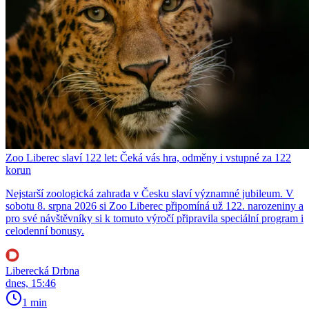
Zoo Liberec slaví 122 let: Čeká vás hra, odměny i vstupné za 122
korun
Nejstarší zoologická zahrada v Česku slaví významné jubileum. V
sobotu 8. srpna 2026 si Zoo Liberec připomíná už 122. narozeniny a
pro své návštěvníky si k tomuto výročí připravila speciální program i
celodenní bonusy.
Liberecká Drbna
dnes, 15:46
1 min