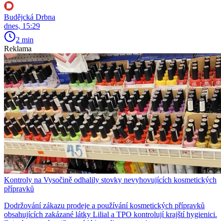
Budějcká Drbna
dnes, 15:29
2 min
Reklama
Kontroly na Vysočině odhalily stovky nevyhovujících kosmetických
přípravků
Dodržování zákazu prodeje a používání kosmetických přípravků
obsahujících zakázané látky Lilial a TPO kontrolují krajští hygienici.