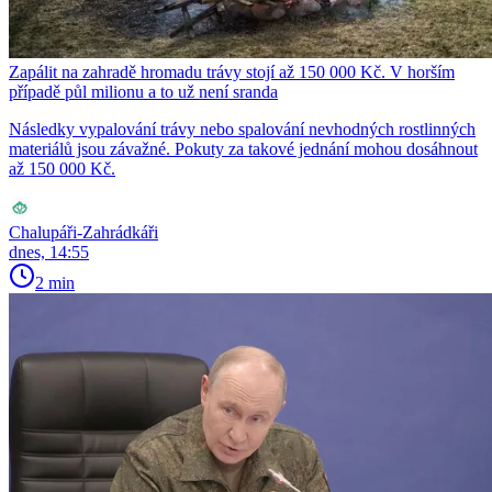
Zapálit na zahradě hromadu trávy stojí až 150 000 Kč. V horším
případě půl milionu a to už není sranda
Následky vypalování trávy nebo spalování nevhodných rostlinných
materiálů jsou závažné. Pokuty za takové jednání mohou dosáhnout
až 150 000 Kč.
Chalupáři-Zahrádkáři
dnes, 14:55
2 min