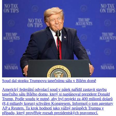
Soud dal stopku Trumpovu tanečnímu sálu v Bílém domě
Americký federální odvolací soud v pátek nařídil zastavit stavbu
tanečního sálu Bílého domu, který si naplánoval prezident Donald
Trump. Podle soudu je nutné, aby byl projekt za 400 milionů dolarů
(8,4 miliardy korun) schválen Kongresem. Informují o tom agentury
AP a Reuters. Ta krok hodnotí jako vážný neúspěch Trumpa v
případu, který prověřuje rozsah prezidentských pravomocí.