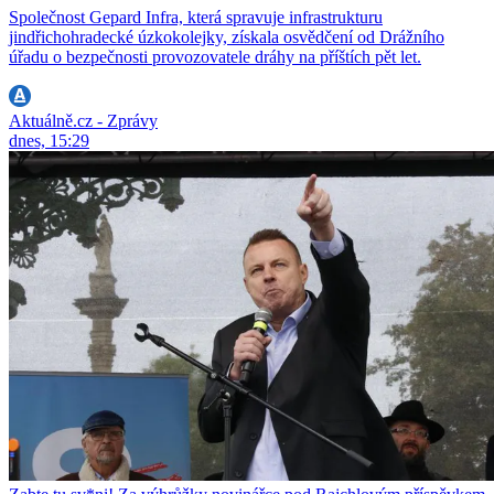
Společnost Gepard Infra, která spravuje infrastrukturu
jindřichohradecké úzkokolejky, získala osvědčení od Drážního
úřadu o bezpečnosti provozovatele dráhy na příštích pět let.
Aktuálně.cz - Zprávy
dnes, 15:29