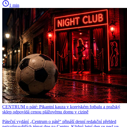
1 min
CENTRUM o páté: Pikantní kauza v korejském fotbalu a pražský
sklep odpovídá cenou plážovému domu v cizině
Páteční vydání „Centrum o páté“ přináší denní redakční přehled
nejzajímavějších témat dne na Centru. Klidný letní den se nesl ve