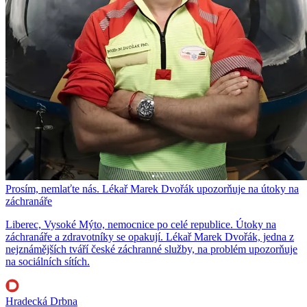
Prosím, nemlaťte nás. Lékař Marek Dvořák upozorňuje na útoky na
záchranáře
Liberec, Vysoké Mýto, nemocnice po celé republice. Útoky na
záchranáře a zdravotníky se opakují. Lékař Marek Dvořák, jedna z
nejznámějších tváří české záchranné služby, na problém upozorňuje
na sociálních sítích.
Hradecká Drbna