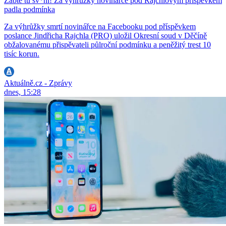
Zabte tu sv*ni! Za výhrůžky novinářce pod Rajchlovým příspěvkem
padla podmínka
Za výhrůžky smrtí novinářce na Facebooku pod příspěvkem
poslance Jindřicha Rajchla (PRO) uložil Okresní soud v Děčíně
obžalovanému přispěvateli půlroční podmínku a peněžitý trest 10
tisíc korun.
Aktuálně.cz - Zprávy
dnes, 15:28