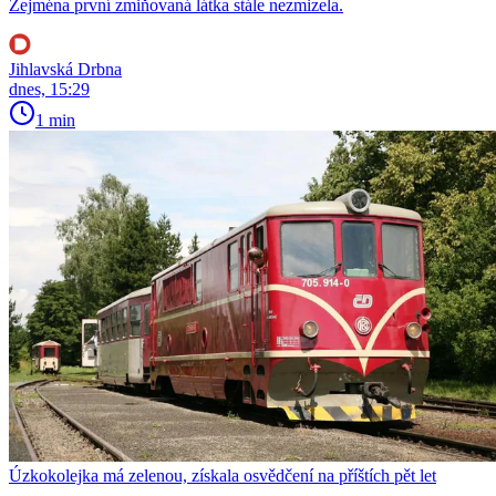
Zejména první zmiňovaná látka stále nezmizela.
Jihlavská Drbna
dnes, 15:29
1 min
Úzkokolejka má zelenou, získala osvědčení na příštích pět let