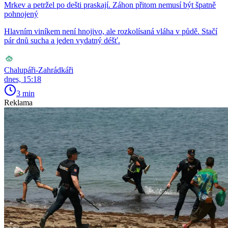
Mrkev a petržel po dešti praskají. Záhon přitom nemusí být špatně
pohnojený
Hlavním viníkem není hnojivo, ale rozkolísaná vláha v půdě. Stačí
pár dnů sucha a jeden vydatný déšť.
Chalupáři-Zahrádkáři
dnes, 15:18
3 min
Reklama