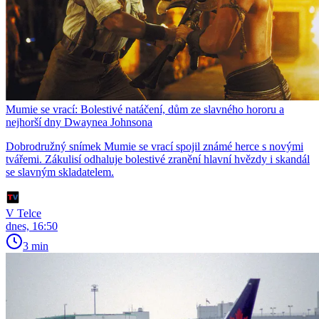
Mumie se vrací: Bolestivé natáčení, dům ze slavného hororu a
nejhorší dny Dwaynea Johnsona
Dobrodružný snímek Mumie se vrací spojil známé herce s novými
tvářemi. Zákulisí odhaluje bolestivé zranění hlavní hvězdy i skandál
se slavným skladatelem.
V Telce
dnes, 16:50
3 min