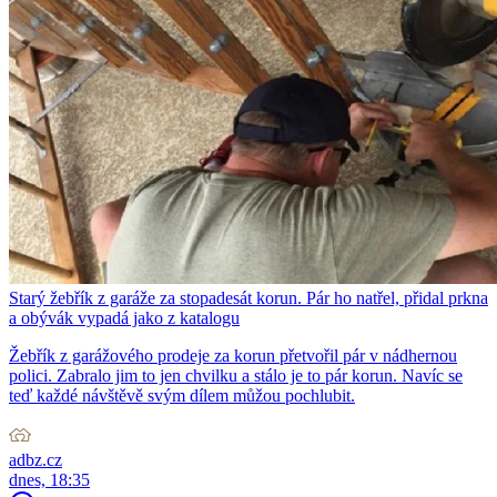
Starý žebřík z garáže za stopadesát korun. Pár ho natřel, přidal prkna
a obývák vypadá jako z katalogu
Žebřík z garážového prodeje za korun přetvořil pár v nádhernou
polici. Zabralo jim to jen chvilku a stálo je to pár korun. Navíc se
teď každé návštěvě svým dílem můžou pochlubit.
adbz.cz
dnes, 18:35