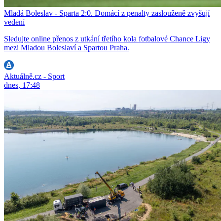
Mladá Boleslav - Sparta 2:0. Domácí z penalty zaslouženě zvyšují
vedení
Sledujte online přenos z utkání třetího kola fotbalové Chance Ligy
mezi Mladou Boleslaví a Spartou Praha.
Aktuálně.cz - Sport
dnes, 17:48