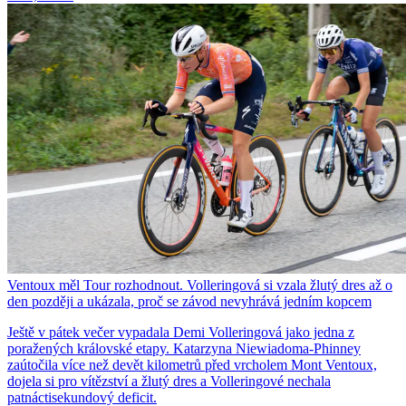
Ventoux měl Tour rozhodnout. Volleringová si vzala žlutý dres až o
den později a ukázala, proč se závod nevyhrává jedním kopcem
Ještě v pátek večer vypadala Demi Volleringová jako jedna z
poražených královské etapy. Katarzyna Niewiadoma-Phinney
zaútočila více než devět kilometrů před vrcholem Mont Ventoux,
dojela si pro vítězství a žlutý dres a Volleringové nechala
patnáctisekundový deficit.