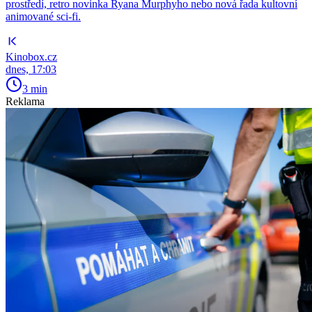
prostředí, retro novinka Ryana Murphyho nebo nová řada kultovní
animované sci-fi.
Kinobox.cz
dnes, 17:03
3 min
Reklama