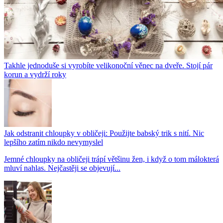
Takhle jednoduše si vyrobíte velikonoční věnec na dveře. Stojí pár
korun a vydrží roky
Jak odstranit chloupky v obličeji: Použijte babský trik s nití. Nic
lepšího zatím nikdo nevymyslel
Jemné chloupky na obličeji trápí většinu žen, i když o tom málokterá
mluví nahlas. Nejčastěji se objevují...