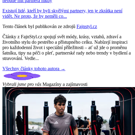
nebude mít partnera nikdy
Existují lidé, kteří by byli skvělými partnery, jen je zkrátka není
vidět. Ne proto, že by neměli co...
Tento článek byl publikován ze zdrojů
Fajnstyl.cz
Články z FajnStyl.cz spojují svět módy, krásy, vztahů, zdraví a
životního stylu do pestrého a přístupného celku. Nabízejí inspiraci
pro každodenní život i speciální příležitosti – ať už jde o proměnu
šatníku, tipy na péči o pleť, partnerské rady nebo trendy v bydlení a
stravování. Vedle...
Všechny články tohoto autora →
Vybrali jsme pro vás
Magazíny a zajímavosti