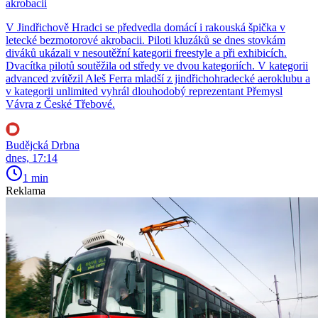
akrobacii
V Jindřichově Hradci se předvedla domácí i rakouská špička v
letecké bezmotorové akrobacii. Piloti kluzáků se dnes stovkám
diváků ukázali v nesoutěžní kategorii freestyle a při exhibicích.
Dvacítka pilotů soutěžila od středy ve dvou kategoriích. V kategorii
advanced zvítězil Aleš Ferra mladší z jindřichohradecké aeroklubu a
v kategorii unlimited vyhrál dlouhodobý reprezentant Přemysl
Vávra z České Třebové.
Budějcká Drbna
dnes, 17:14
1 min
Reklama