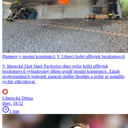
Plameny v mostní konstrukci: V Liberci hořel příbytek bezdomovců
V liberecké části Staré Pavlovice dnes večer hořel příbytek
bezdomovců vybudovaný přímo uvnitř mostní konstrukce. Zásah
profesionálních jednotek zamezil dalším škodám a požár se podařilo
rychle zlikvidovat.
Liberecká Drbna
dnes, 18:52
1 min