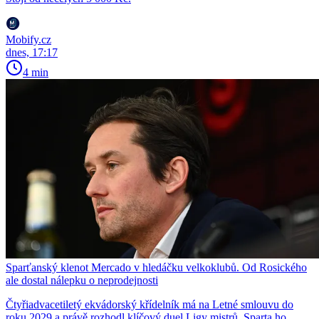
Mobify.cz
dnes, 17:17
4 min
Sparťanský klenot Mercado v hledáčku velkoklubů. Od Rosického
ale dostal nálepku o neprodejnosti
Čtyřiadvacetiletý ekvádorský křídelník má na Letné smlouvu do
roku 2029 a právě rozhodl klíčový duel Ligy mistrů. Sparta ho