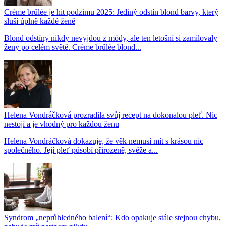
Crème brûlée je hit podzimu 2025: Jediný odstín blond barvy, který
sluší úplně každé ženě
Blond odstíny nikdy nevyjdou z módy, ale ten letošní si zamilovaly
ženy po celém světě. Crème brûlée blond...
Helena Vondráčková prozradila svůj recept na dokonalou pleť. Nic
nestojí a je vhodný pro každou ženu
Helena Vondráčková dokazuje, že věk nemusí mít s krásou nic
společného. Její pleť působí přirozeně, svěže a...
Syndrom „neprůhledného balení“: Kdo opakuje stále stejnou chybu,