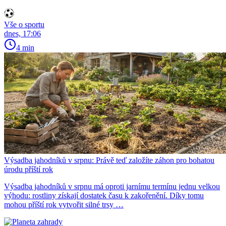
Vše o sportu
dnes, 17:06
4 min
Výsadba jahodníků v srpnu: Právě teď založíte záhon pro bohatou
úrodu příští rok
Výsadba jahodníků v srpnu má oproti jarnímu termínu jednu velkou
výhodu: rostliny získají dostatek času k zakořenění. Díky tomu
mohou příští rok vytvořit silné trsy …