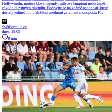
Hollywoodu, motocyklové legendy, rallyoví šampioni nebo úspěšní
závodníci z jiných disciplín. Podívejte se na známé osobnosti, které
dostaly jedinečnou příležitost usednout za volant monopostu F1.
SvětFormule.cz
dnes, 18:09
9 min