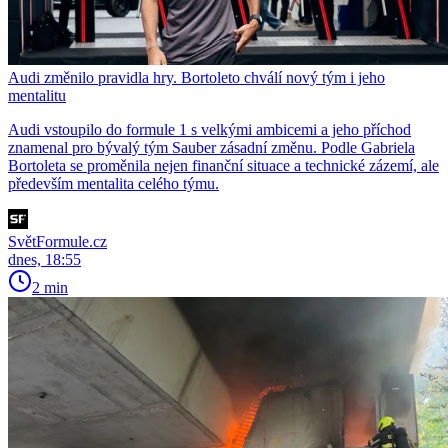
Audi změnilo pravidla hry. Bortoleto chválí nový tým i jeho
mentalitu
Audi vstoupilo do formule 1 s velkými ambicemi a jeho příchod
znamenal pro bývalý tým Sauber zásadní změnu. Podle Gabriela
Bortoleta se proměnila nejen finanční situace a technické zázemí, ale
především mentalita celého týmu.
SvětFormule.cz
dnes, 18:55
2 min