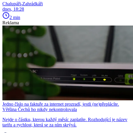
Chalupáři-Zahrádkáři
dnes, 18:28
2 min
Reklama
Jedno číslo na faktuře za internet prozradí, jestli (ne)přeplácíte.
Většina Čechů ho nikdy nekontrolovala
Nejde o částku, kterou každý měsíc zaplatíte. Rozhodující je název
tarifu a rychlost, která se za ním skrývá.