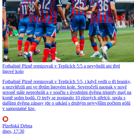
Fotbalisté Plzně remizovali v Teplicích 5:5 a nevyhráli ani třetí
ligové kolo
Fotbalisté Plzně remizovali v Teplicích 5:5, i když vedli o tři branky,
a nezvítězili ani ve třetím ligovém kole. Severočeši naopak v nové
sezoně stále neprohráli a v součtu s úvodními dvěma triumfy mají na
kontě sedm bodů. O trefy se postaralo 10 různých střelců, spolu s
dalšími dvěma zápasy jde o utkání s druhým nejvyšším počtem gólů
v samostatné lize.
Plzeňská Drbna
dnes, 17:30