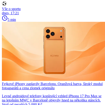
Vše o sportu
dnes, 17:21
5 min
Fejkové iPhony zaplavily Barcelonu. Oranžová barva, široký modul
fotoaparátů a cena zlomek originálu
Levné androidové telefony kopírující vzhled iPhonu 17 Pro Max se
na letošním MWC v Barceloně objevily hned na několika stáncích.
Stojí od necelých 5 000 Kč.