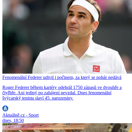
Fenomenální Federer udivil i počinem, za který se pohár nedává
Roger Federer během kariéry odehrál 1750 zápasů ve dvouhře a
čtyřhře. Ani jediný po zahájení nevzdal. Dnes fenomenální
švýcarský tenista slaví 45. narozeniny.
Aktuálně.cz - Sport
dnes, 18:50