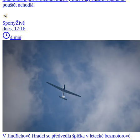
pouštět nehodlá.
SportyŽivě
dnes, 17:16
4 min
V Jindřichově Hradci se předvedla špička v letecké bezmotorové