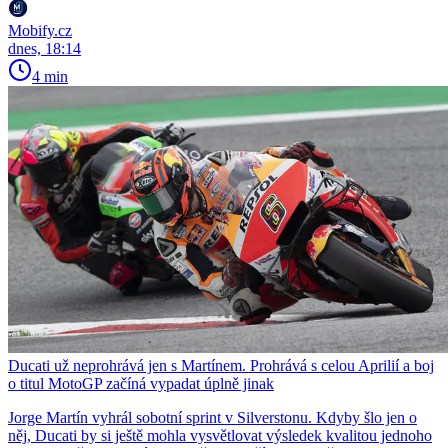
Mobify.cz
dnes, 18:14
4 min
Ducati už neprohrává jen s Martínem. Prohrává s celou Aprilií a boj
o titul MotoGP začíná vypadat úplně jinak
Jorge Martín vyhrál sobotní sprint v Silverstonu. Kdyby šlo jen o
něj, Ducati by si ještě mohla vysvětlovat výsledek kvalitou jednoho