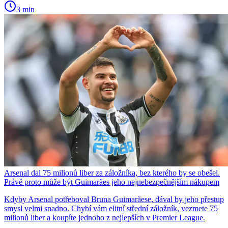
3 min
Arsenal dal 75 milionů liber za záložníka, bez kterého by se obešel.
Právě proto může být Guimarães jeho nejnebezpečnějším nákupem
Kdyby Arsenal potřeboval Bruna Guimarãese, dával by jeho přestup
smysl velmi snadno. Chybí vám elitní střední záložník, vezmete 75
milionů liber a koupíte jednoho z nejlepších v Premier League.