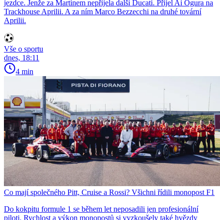
jezdce. Jenže za Martínem nepřijela další Ducati. Přijel Ai Ogura na
Trackhouse Aprilii. A za ním Marco Bezzecchi na druhé tovární
Aprilii.
Vše o sportu
dnes, 18:11
4 min
Co mají společného Pitt, Cruise a Rossi? Všichni řídili monopost F1
Do kokpitu formule 1 se během let neposadili jen profesionální
piloti. Rychlost a výkon monopostů si vyzkoušely také hvězdy