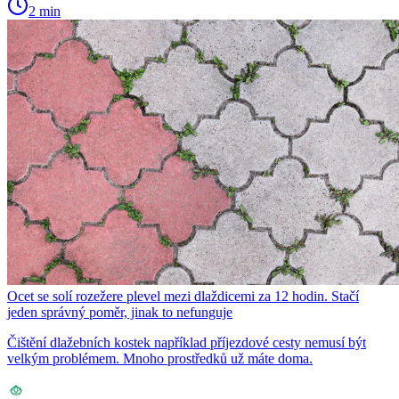
2 min
Ocet se solí rozežere plevel mezi dlaždicemi za 12 hodin. Stačí
jeden správný poměr, jinak to nefunguje
Čištění dlažebních kostek například příjezdové cesty nemusí být
velkým problémem. Mnoho prostředků už máte doma.