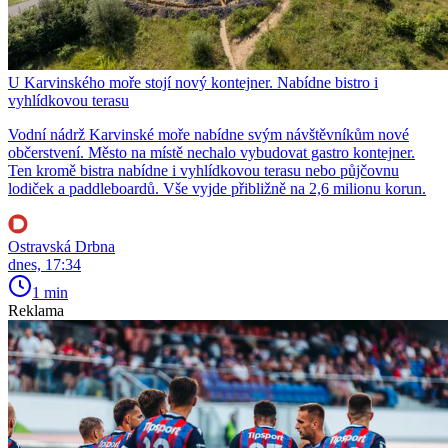
U Karvinského moře stojí nový kontejner. Nabídne bistro i
vyhlídkovou terasu
Vodní nádrž Karvinské moře nabídne svým návštěvníkům nové
občerstvení. Město na místě nechalo vybudovat gastro kontejner.
Ten kromě bistra nabídne i vyhlídkovou terasu nebo půjčovnu
lodiček a paddleboardů. Vše vyjde přibližně na 2,6 milionu korun.
Ostravská Drbna
dnes, 17:34
1 min
Reklama