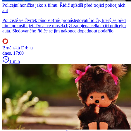
Policejní honička jako z filmu. Řidič ujížděl před trojicí policejních
aut
Policisté ve čtvrtek ráno v Brně pronásledovali řidiče, který se před
nimi pokusil ujet. Do akce musela být zapojena celkem tři policejní
auta. Sledovaného řidiče se jim nakonec dopadnout podařilo.
Brněnská Drbna
dnes, 17:00
1 min