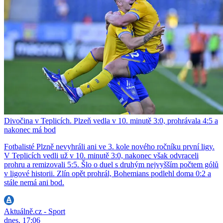
Divočina v Teplicích. Plzeň vedla v 10. minutě 3:0, prohrávala 4:5 a
nakonec má bod
Fotbalisté Plzně nevyhráli ani ve 3. kole nového ročníku první ligy.
V Teplicích vedli už v 10. minutě 3:0, nakonec však odvraceli
prohru a remizovali 5:5. Šlo o duel s druhým nejvyšším počtem gólů
v ligové historii. Zlín opět prohrál, Bohemians podlehl doma 0:2 a
stále nemá ani bod.
Aktuálně.cz - Sport
dnes, 17:06