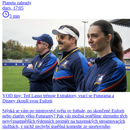
Planeta zahrady
dnes, 17:05
3 min
VOD tipy: Ted Lasso trénuje Extraktory, vrací se Futurama a
Disney zkouší svou Euforii
Stýská se vám po mistrovství světa ve fotbale, po skončené Euforii
nebo zlatém věku Futuramy? Pak vás možná potěšíme shrnutím těch
nejvýznamnějších týdenních premiér na tuzemských streamovacích
službách, v nichž nechybí úspěšná komedie ze sportovního