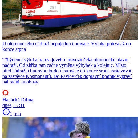
U olomouckého nádraží nepojedou tramvaje. Výluka potrvá až do
konce srpna
Třítýdenní výluka tramvajového provozu čeká olomoucké hlavní
nádraží. Od zítřka tam začne výměna výhybek a kolejnic. Místo
před nádražní budovou budou tramvaje do konce srpna zastavovat
na zastávce Kosmonautů. Do Pavloviček dopravní podnik vypraví
náhradní autobusy.
Hanácká Drbna
dnes, 17:11
1 min