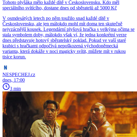
Tohoto plyšáka mělo každé dítě v Československu. Kdo měl
speciálního svítícího, dostane dnes od sběratelů až 5000 Kč
V osmdesátých letech po něm toužilo snad každé dítě v
Československu, ale jen málokdo mohl mít doma ten skutečně
nejvzácnější kousek. Legendární plyšová hračka s velkýma očima se
stala symbolem doby, málokdo však ví, že jedna konkrétní verze
dnes představuje hotový sběratelský poklad. Pokud ve vaší staré
krabici s hračkami odpočívá nepoškozená východoněmecká
varianta, která dokáže v noci magicky svítit, můžete mít v rukou
tisíce korun.
NESPECHEJ.cz
dnes, 17:00
3 min