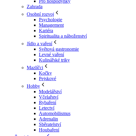
Pro hospodyňky
Zahrada
Osobní rozvoj
Psychologie
Management
Kariéra
Spiritualita a náboženství
Jídlo a vaření
Světová gastronomie
Levné vaření
Kulinářské triky
Mazlíčci
Kočky
Pejskové
Hobby
Modelářství
Včelařství
Rybaření
Letectví
Automobilismus
Adrenalin
Sběratelství
Houbaření