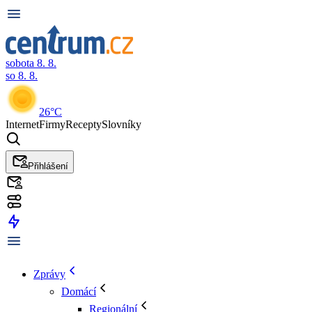
sobota 8. 8.
so 8. 8.
26°C
Internet
Firmy
Recepty
Slovníky
Přihlášení
Zprávy
Domácí
Regionální