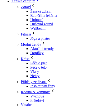
Ženské centrum
Zdraví
Ženské zdraví
Babiččina lékárna
Hubnutí
Duševní zdraví
Wellbeing
Fitness
Jóga a pilates
Módní trendy
Aktuální trendy
Doplňky
Krása
Péče o pleť
Péče o tělo
Vlasy
Nehty
Příběhy ze života
Inspirativní ženy
Rodina & komunita
Výchova
Přátelství
Vztahy