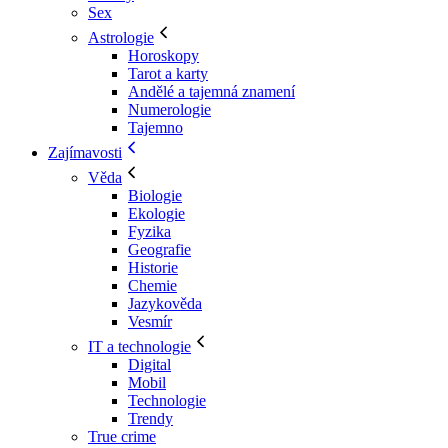
Sex
Astrologie
Horoskopy
Tarot a karty
Andělé a tajemná znamení
Numerologie
Tajemno
Zajímavosti
Věda
Biologie
Ekologie
Fyzika
Geografie
Historie
Chemie
Jazykověda
Vesmír
IT a technologie
Digital
Mobil
Technologie
Trendy
True crime