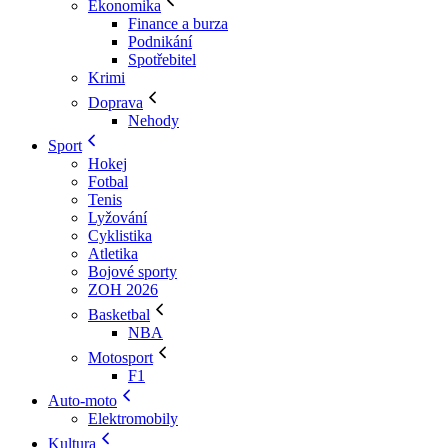
Ekonomika
Finance a burza
Podnikání
Spotřebitel
Krimi
Doprava
Nehody
Sport
Hokej
Fotbal
Tenis
Lyžování
Cyklistika
Atletika
Bojové sporty
ZOH 2026
Basketbal
NBA
Motosport
F1
Auto-moto
Elektromobily
Kultura