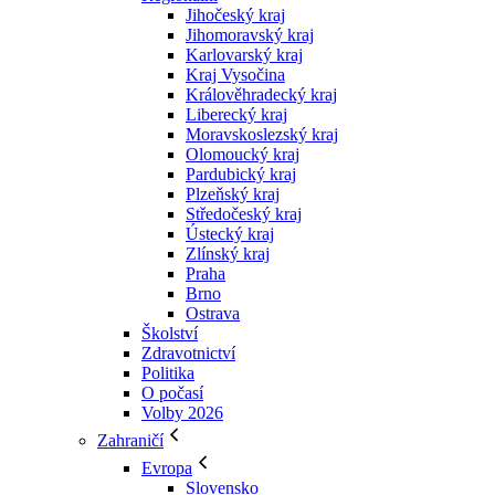
Jihočeský kraj
Jihomoravský kraj
Karlovarský kraj
Kraj Vysočina
Králověhradecký kraj
Liberecký kraj
Moravskoslezský kraj
Olomoucký kraj
Pardubický kraj
Plzeňský kraj
Středočeský kraj
Ústecký kraj
Zlínský kraj
Praha
Brno
Ostrava
Školství
Zdravotnictví
Politika
O počasí
Volby 2026
Zahraničí
Evropa
Slovensko