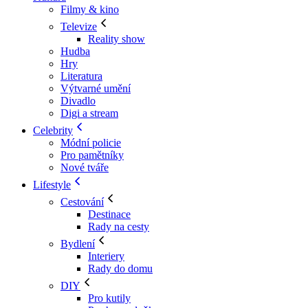
Filmy & kino
Televize
Reality show
Hudba
Hry
Literatura
Výtvarné umění
Divadlo
Digi a stream
Celebrity
Módní policie
Pro pamětníky
Nové tváře
Lifestyle
Cestování
Destinace
Rady na cesty
Bydlení
Interiery
Rady do domu
DIY
Pro kutily