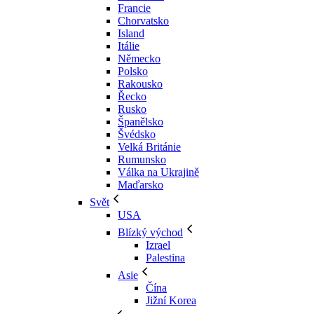
Francie
Chorvatsko
Island
Itálie
Německo
Polsko
Rakousko
Řecko
Rusko
Španělsko
Švédsko
Velká Británie
Rumunsko
Válka na Ukrajině
Maďarsko
Svět
USA
Blízký východ
Izrael
Palestina
Asie
Čína
Jižní Korea