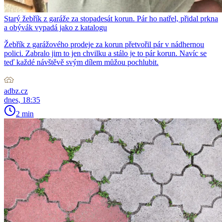
Starý žebřík z garáže za stopadesát korun. Pár ho natřel, přidal prkna
a obývák vypadá jako z katalogu
Žebřík z garážového prodeje za korun přetvořil pár v nádhernou
polici. Zabralo jim to jen chvilku a stálo je to pár korun. Navíc se
teď každé návštěvě svým dílem můžou pochlubit.
adbz.cz
dnes, 18:35
2 min