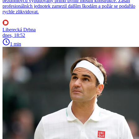
bezdomovců vybudovaný přímo uvnitř mostní konstrukce. Zásah
profesionálních jednotek zamezil dalším škodám a požár se podařilo
rychle zlikvidovat.
Liberecká Drbna
dnes, 18:52
1 min