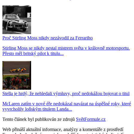
Proč Stirling Moss nikdy nezávodil za Ferrariho
Stirling Moss se nikdy nestal mistrem světa v královně motorsportu.
Přesto měl britský pilot k titulu...
Stella je hrdý, že nehledali výmluvy, proč nedokážou bojovat o titul
McLaren zatím v nové éře nedokázal navázat na úspěšné roky, které
vyvrcholily loňským titulem Landa...
Tento článek byl publikován ze zdrojů
SvětFormule.cz
Web přináší aktuální informace, analýzy a komentáře z prostředí