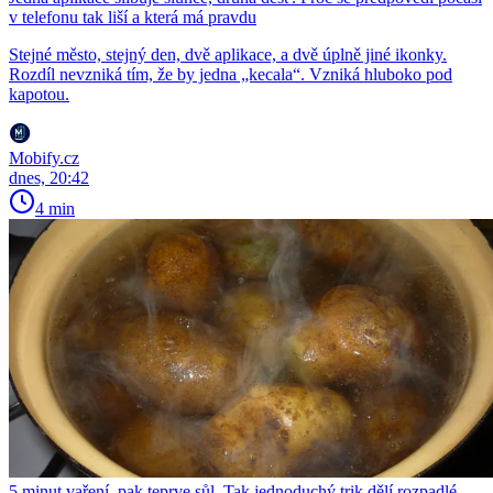
v telefonu tak liší a která má pravdu
Stejné město, stejný den, dvě aplikace, a dvě úplně jiné ikonky.
Rozdíl nevzniká tím, že by jedna „kecala“. Vzniká hluboko pod
kapotou.
Mobify.cz
dnes, 20:42
4 min
5 minut vaření, pak teprve sůl. Tak jednoduchý trik dělí rozpadlé