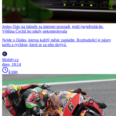
Jedno číslo na faktuře za internet prozradí, jestli (ne)přeplácíte.
Většina Čechů ho nikdy nekontrolovala
Nejde o částku, kterou každý měsíc zaplatíte. Rozhodující je název
tarifu a rychlost, která se za ním skrývá.
Mobify.cz
dnes, 18:14
4 min