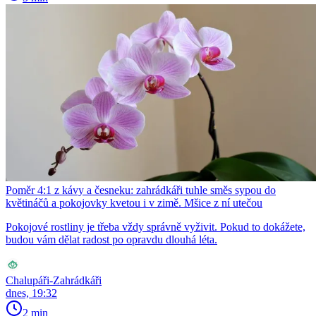
Poměr 4:1 z kávy a česneku: zahrádkáři tuhle směs sypou do
květináčů a pokojovky kvetou i v zimě. Mšice z ní utečou
Pokojové rostliny je třeba vždy správně vyživit. Pokud to dokážete,
budou vám dělat radost po opravdu dlouhá léta.
Chalupáři-Zahrádkáři
dnes, 19:32
2 min