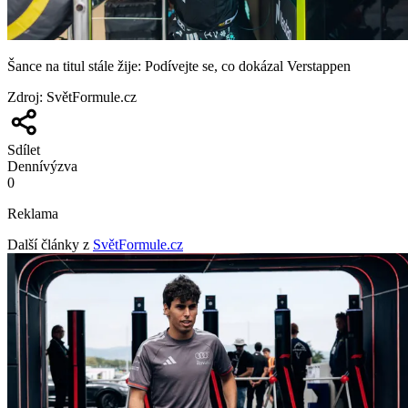
Šance na titul stále žije: Podívejte se, co dokázal Verstappen
Zdroj
:
SvětFormule.cz
Sdílet
Denní
výzva
0
Reklama
Další články z
SvětFormule.cz