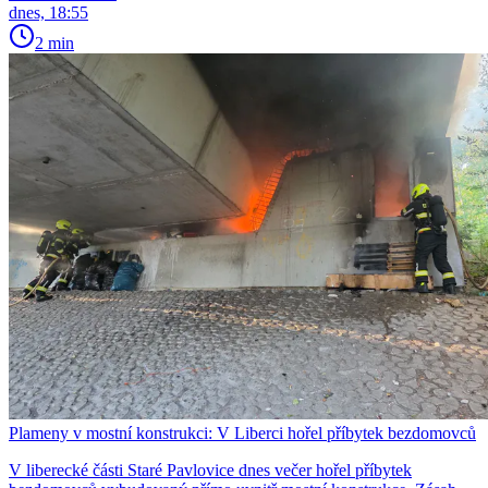
dnes, 18:55
2 min
Plameny v mostní konstrukci: V Liberci hořel příbytek bezdomovců
V liberecké části Staré Pavlovice dnes večer hořel příbytek