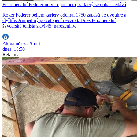
Fenomenální Federer udivil i počinem, za který se pohár nedává
Roger Federer během kariéry odehrál 1750 zápasů ve dvouhře a
čtyřhře. Ani jediný po zahájení nevzdal. Dnes fenomenální
švýcarský tenista slaví 45. narozeniny.
Aktuálně.cz - Sport
dnes, 18:50
Reklama