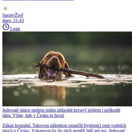
SportyŽivě
dnes, 21:43
3 min
Jedovaté sinice mohou psům způsobit krvavý průjem i poškodit
játra. Víme, kde v Česku to hrozí
Zákaz koupání. Takovou nálepkou označili hygienici osm vodních
ploch v Česku. Vstupovat by do nich neměli lidé ani psi. Jedovaté