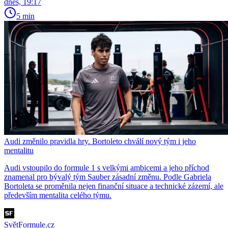
dnes, 19:17
5 min
Audi změnilo pravidla hry. Bortoleto chválí nový tým i jeho
mentalitu
Audi vstoupilo do formule 1 s velkými ambicemi a jeho příchod
znamenal pro bývalý tým Sauber zásadní změnu. Podle Gabriela
Bortoleta se proměnila nejen finanční situace a technické zázemí, ale
především mentalita celého týmu.
SvětFormule.cz