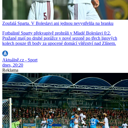
Zoufalá Sparta. V Boleslavi ani jednou nevystřelila na branku
Fotbalisté Sparty překvapivě prohráli v Mladé Boleslavi 0:2.
Pražané mají po druhé porážce v nové sezoně po třech ligových
kolech pouze tři body za upocené domácí vítězství nad Zlínem.
Aktuálně.cz - Sport
dnes, 20:20
Reklama