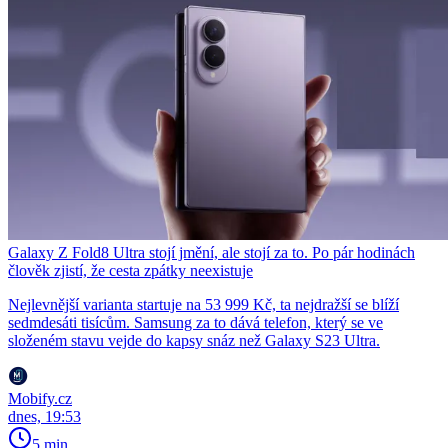
Galaxy Z Fold8 Ultra stojí jmění, ale stojí za to. Po pár hodinách
člověk zjistí, že cesta zpátky neexistuje
Nejlevnější varianta startuje na 53 999 Kč, ta nejdražší se blíží
sedmdesáti tisícům. Samsung za to dává telefon, který se ve
složeném stavu vejde do kapsy snáz než Galaxy S23 Ultra.
Mobify.cz
dnes, 19:53
5 min