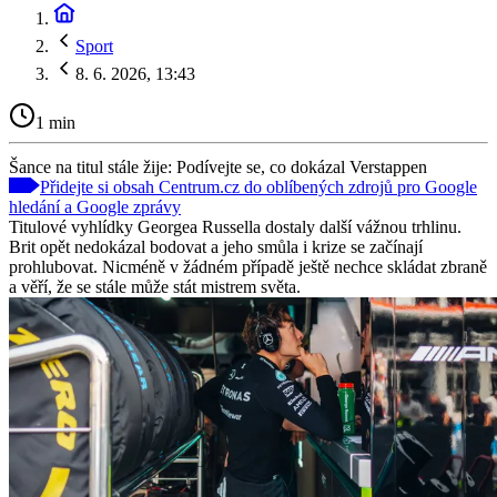
Sport
8. 6. 2026, 13:43
1 min
Šance na titul stále žije: Podívejte se, co dokázal Verstappen
Přidejte si obsah Centrum.cz do oblíbených zdrojů pro Google
hledání a Google zprávy
Titulové vyhlídky Georgea Russella dostaly další vážnou trhlinu.
Brit opět nedokázal bodovat a jeho smůla i krize se začínají
prohlubovat. Nicméně v žádném případě ještě nechce skládat zbraně
a věří, že se stále může stát mistrem světa.