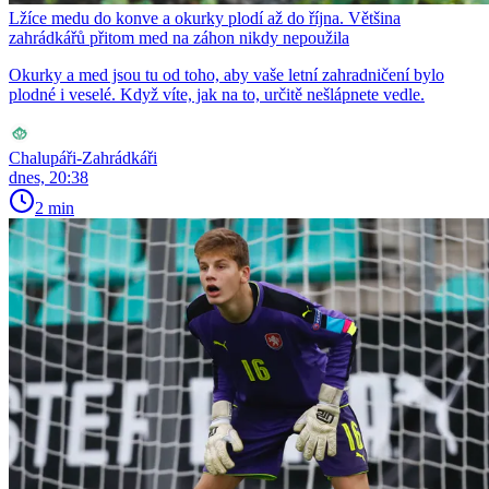
Lžíce medu do konve a okurky plodí až do října. Většina
zahrádkářů přitom med na záhon nikdy nepoužila
Okurky a med jsou tu od toho, aby vaše letní zahradničení bylo
plodné i veselé. Když víte, jak na to, určitě nešlápnete vedle.
Chalupáři-Zahrádkáři
dnes, 20:38
2 min