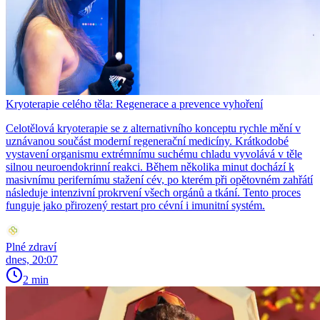
Kryoterapie celého těla: Regenerace a prevence vyhoření
Celotělová kryoterapie se z alternativního konceptu rychle mění v
uznávanou součást moderní regenerační medicíny. Krátkodobé
vystavení organismu extrémnímu suchému chladu vyvolává v těle
silnou neuroendokrinní reakci. Během několika minut dochází k
masivnímu perifernímu stažení cév, po kterém při opětovném zahřátí
následuje intenzivní prokrvení všech orgánů a tkání. Tento proces
funguje jako přirozený restart pro cévní i imunitní systém.
Plné zdraví
dnes, 20:07
2 min