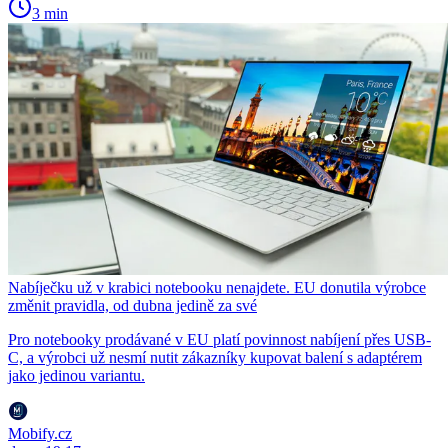
3 min
Nabíječku už v krabici notebooku nenajdete. EU donutila výrobce
změnit pravidla, od dubna jedině za své
Pro notebooky prodávané v EU platí povinnost nabíjení přes USB-
C, a výrobci už nesmí nutit zákazníky kupovat balení s adaptérem
jako jedinou variantu.
Mobify.cz