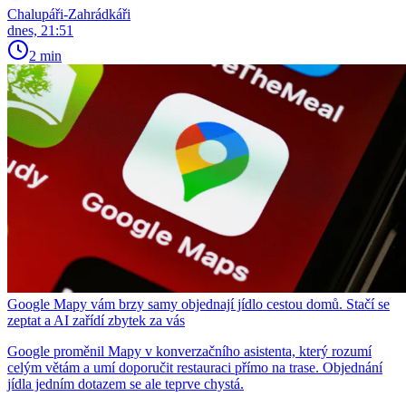
Chalupáři-Zahrádkáři
dnes, 21:51
2 min
Google Mapy vám brzy samy objednají jídlo cestou domů. Stačí se
zeptat a AI zařídí zbytek za vás
Google proměnil Mapy v konverzačního asistenta, který rozumí
celým větám a umí doporučit restauraci přímo na trase. Objednání
jídla jedním dotazem se ale teprve chystá.