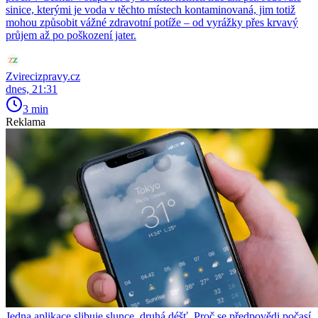
sinice, kterými je voda v těchto místech kontaminovaná, jim totiž
mohou způsobit vážné zdravotní potíže – od vyrážky přes krvavý
průjem až po poškození jater.
Zvirecizpravy.cz
dnes, 21:31
3 min
Reklama
Jedna aplikace slibuje slunce, druhá déšť. Proč se předpovědi počasí