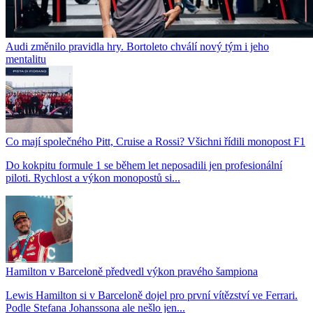
Audi změnilo pravidla hry. Bortoleto chválí nový tým i jeho
mentalitu
Co mají společného Pitt, Cruise a Rossi? Všichni řídili monopost F1
Do kokpitu formule 1 se během let neposadili jen profesionální
piloti. Rychlost a výkon monopostů si...
Hamilton v Barceloně předvedl výkon pravého šampiona
Lewis Hamilton si v Barceloně dojel pro první vítězství ve Ferrari.
Podle Stefana Johanssona ale nešlo jen...