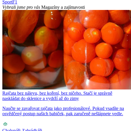
Sport
F1
Vybrali jsme pro vás
Magazíny a zajímavosti
Rajčata bez nálevu, bez koření, bez ničeho. Stačí je správně
naskládat do sklenice a vydrží až do zimy
Naučte se zavařovat rajčata jako profesionálové. Pokud vsadíte na
osvědčený postup našich babiček, pak zaručeně nešlápnete vedle.
Chalupáři-Zahrádkáři