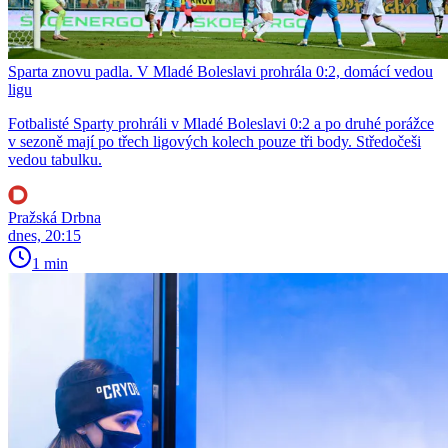
Sparta znovu padla. V Mladé Boleslavi prohrála 0:2, domácí vedou
ligu
Fotbalisté Sparty prohráli v Mladé Boleslavi 0:2 a po druhé porážce
v sezoně mají po třech ligových kolech pouze tři body. Středočeši
vedou tabulku.
Pražská Drbna
dnes, 20:15
1 min