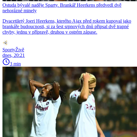
Ostuda bývalé naděje Sparty. Brankář Heerkens předvedl dvě
nehorázné minely
Dvacetiletý Joeri Heerkens, kterého Ajax před rokem kupoval jako
brankáře budoucnosti, si za šest srpnových dnů připsal dvě trapné
chyby, jednu v přípravě, druhou v ostrém zápase.
SportyŽivě
dnes, 20:21
3 min