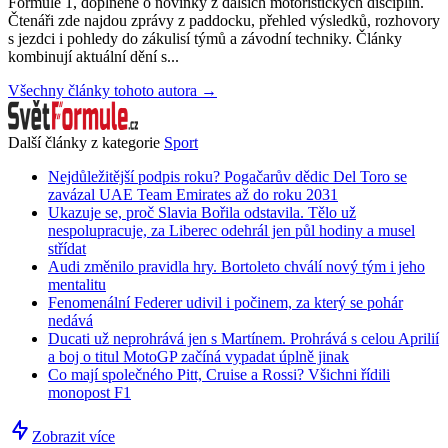
Formule 1, doplněné o novinky z dalších motoristických disciplín.
Čtenáři zde najdou zprávy z paddocku, přehled výsledků, rozhovory
s jezdci i pohledy do zákulisí týmů a závodní techniky. Články
kombinují aktuální dění s...
Všechny články tohoto autora →
Další články z kategorie
Sport
Nejdůležitější podpis roku? Pogačarův dědic Del Toro se
zavázal UAE Team Emirates až do roku 2031
Ukazuje se, proč Slavia Bořila odstavila. Tělo už
nespolupracuje, za Liberec odehrál jen půl hodiny a musel
střídat
Audi změnilo pravidla hry. Bortoleto chválí nový tým i jeho
mentalitu
Fenomenální Federer udivil i počinem, za který se pohár
nedává
Ducati už neprohrává jen s Martínem. Prohrává s celou Aprilií
a boj o titul MotoGP začíná vypadat úplně jinak
Co mají společného Pitt, Cruise a Rossi? Všichni řídili
monopost F1
Zobrazit více