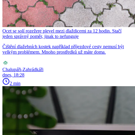
Ocet se solí rozežere plevel mezi dlaždicemi za 12 hodin. Stačí
jeden správný poměr, jinak to nefunguje
Čištění dlažebních kostek například příjezdové cesty nemusí být
velkým problémem. Mnoho prostředků už máte doma.
Chalupáři-Zahrádkáři
dnes, 18:28
2 min