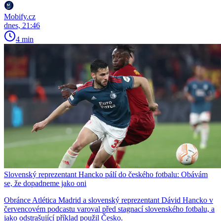
Mobify.cz
dnes, 21:46
4 min
Slovenský reprezentant Hancko pálí do českého fotbalu: Obávám
se, že dopadneme jako oni
Obránce Atlética Madrid a slovenský reprezentant Dávid Hancko v
červencovém podcastu varoval před stagnací slovenského fotbalu, a
jako odstrašující příklad použil Česko.