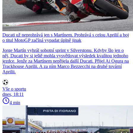
Ducati už neprohrává jen s Martínem. Prohrává s celou Aprilií a boj
o titul MotoGP začíná vypadat úplně jinak
Jorge Martín vyhrál sobotní sprint v Silverstonu. Kdyby šlo jen o
něj, Ducati by si ještě mohla vysvětlovat výsledek kvalitou jednoho
jezdce. Jenže za Martínem nepřijela další Ducati. Přijel Ai Ogura na
Trackhouse Aprilii. A za ním Marco Bezzecchi na druhé tovární
Aprilii.
Vše o sportu
dnes, 18:11
4 min