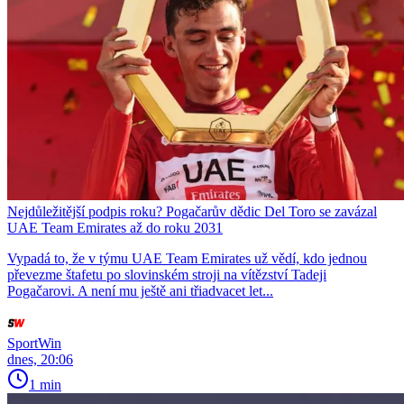
Nejdůležitější podpis roku? Pogačarův dědic Del Toro se zavázal
UAE Team Emirates až do roku 2031
Vypadá to, že v týmu UAE Team Emirates už vědí, kdo jednou
převezme štafetu po slovinském stroji na vítězství Tadeji
Pogačarovi. A není mu ještě ani třiadvacet let...
SportWin
dnes, 20:06
1 min