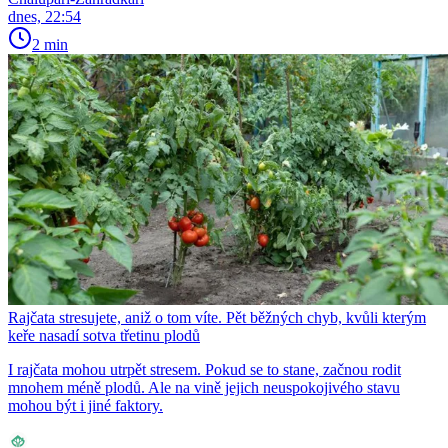
dnes, 22:54
2 min
Rajčata stresujete, aniž o tom víte. Pět běžných chyb, kvůli kterým
keře nasadí sotva třetinu plodů
I rajčata mohou utrpět stresem. Pokud se to stane, začnou rodit
mnohem méně plodů. Ale na vině jejich neuspokojivého stavu
mohou být i jiné faktory.