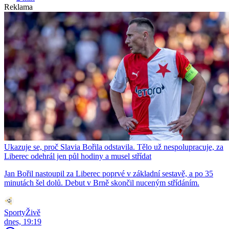
Reklama
Ukazuje se, proč Slavia Bořila odstavila. Tělo už nespolupracuje, za
Liberec odehrál jen půl hodiny a musel střídat
Jan Bořil nastoupil za Liberec poprvé v základní sestavě, a po 35
minutách šel dolů. Debut v Brně skončil nuceným střídáním.
SportyŽivě
dnes, 19:19