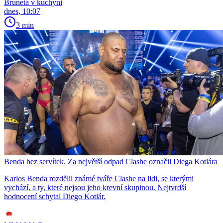
Bruneta v kuchyni
dnes, 10:07
3 min
Benda bez servítek. Za největší odpad Clashe označil Diega Kotlára
Karlos Benda rozdělil známé tváře Clashe na lidi, se kterými
vychází, a ty, které nejsou jeho krevní skupinou. Nejtvrdší
hodnocení schytal Diego Kotlár.