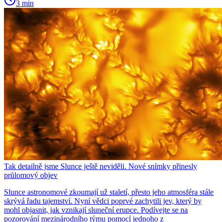
3 min
Tak detailně jsme Slunce ještě neviděli. Nové snímky přinesly
průlomový objev
Slunce astronomové zkoumají už staletí, přesto jeho atmosféra stále
skrývá řadu tajemství. Nyní vědci poprvé zachytili jev, který by
mohl objasnit, jak vznikají sluneční erupce. Podívejte se na
pozorování mezinárodního týmu pomocí jednoho z