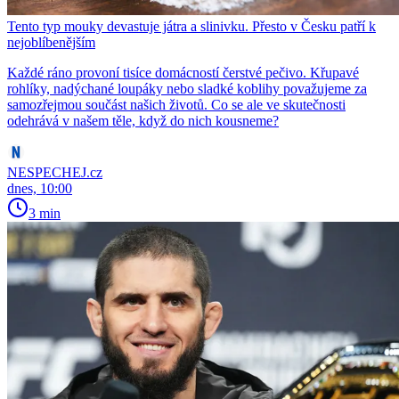
Tento typ mouky devastuje játra a slinivku. Přesto v Česku patří k
nejoblíbenějším
Každé ráno provoní tisíce domácností čerstvé pečivo. Křupavé
rohlíky, nadýchané loupáky nebo sladké koblihy považujeme za
samozřejmou součást našich životů. Co se ale ve skutečnosti
odehrává v našem těle, když do nich kousneme?
NESPECHEJ.cz
dnes, 10:00
3 min