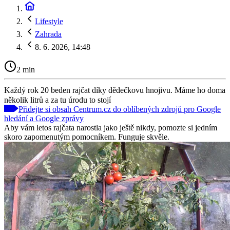
Lifestyle
Zahrada
8. 6. 2026, 14:48
2 min
Každý rok 20 beden rajčat díky dědečkovu hnojivu. Máme ho doma
několik litrů a za tu úrodu to stojí
Přidejte si obsah Centrum.cz do oblíbených zdrojů pro Google
hledání a Google zprávy
Aby vám letos rajčata narostla jako ještě nikdy, pomozte si jedním
skoro zapomenutým pomocníkem. Funguje skvěle.