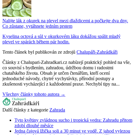
Nalijte lák z okurek na plevel mezi dlaždicemi a počkejte dva dny.
Co zůstane, vytáhnete jedním prstem
Kyselina octová a sůl v okurkovém láku dokážou spálit mladý
plevel ve spárách během pár hodin.
Tento článek byl publikován ze zdrojů
Chalupáři-Zahrádkáři
Články z Chalupari-Zahradkari.cz nabízejí praktický pohled na vše,
co souvisí s bydlením, zahradou, údržbou domu i radostmi
chatařského života. Obsah je určen čtenářům, kteří ocení
jednoduché návody, chytré vychytávky, přírodní postupy a
zkušenosti vycházející z každodenní praxe. Nechybí tipy na...
Všechny články tohoto autora →
Další články z kategorie
Zahrada
Tyto květiny zvládnou sucho i tropická vedra: Zahradu přitom
zdobí dlouhé měsíce
Jedna čajová lžička soli a 30 minut ve vodě. Z jahod vylezou