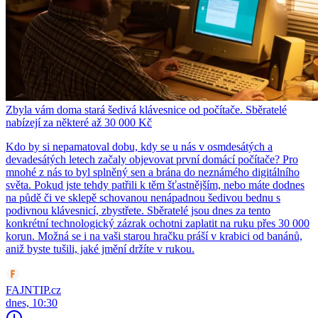
Zbyla vám doma stará šedivá klávesnice od počítače. Sběratelé
nabízejí za některé až 30 000 Kč
Kdo by si nepamatoval dobu, kdy se u nás v osmdesátých a
devadesátých letech začaly objevovat první domácí počítače? Pro
mnohé z nás to byl splněný sen a brána do neznámého digitálního
světa. Pokud jste tehdy patřili k těm šťastnějším, nebo máte dodnes
na půdě či ve sklepě schovanou nenápadnou šedivou bednu s
podivnou klávesnicí, zbystřete. Sběratelé jsou dnes za tento
konkrétní technologický zázrak ochotni zaplatit na ruku přes 30 000
korun. Možná se i na vaši starou hračku práší v krabici od banánů,
aniž byste tušili, jaké jmění držíte v rukou.
FAJNTIP.cz
dnes, 10:30