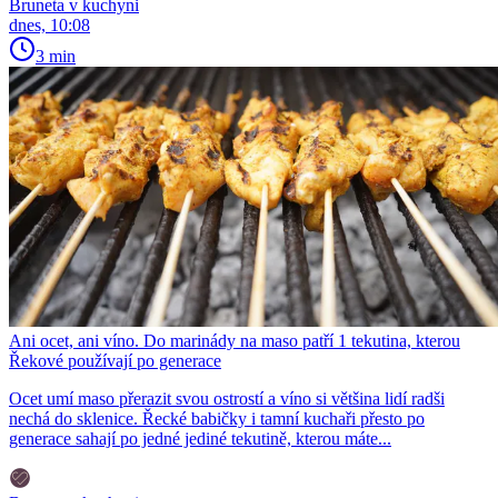
Bruneta v kuchyni
dnes, 10:08
3 min
Ani ocet, ani víno. Do marinády na maso patří 1 tekutina, kterou
Řekové používají po generace
Ocet umí maso přerazit svou ostrostí a víno si většina lidí radši
nechá do sklenice. Řecké babičky i tamní kuchaři přesto po
generace sahají po jedné jediné tekutině, kterou máte...