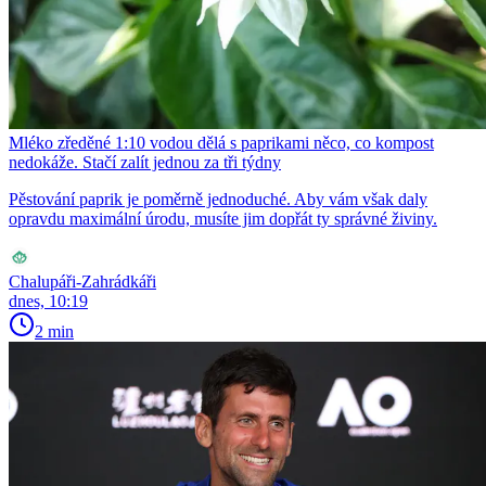
Mléko zředěné 1:10 vodou dělá s paprikami něco, co kompost
nedokáže. Stačí zalít jednou za tři týdny
Pěstování paprik je poměrně jednoduché. Aby vám však daly
opravdu maximální úrodu, musíte jim dopřát ty správné živiny.
Chalupáři-Zahrádkáři
dnes, 10:19
2 min