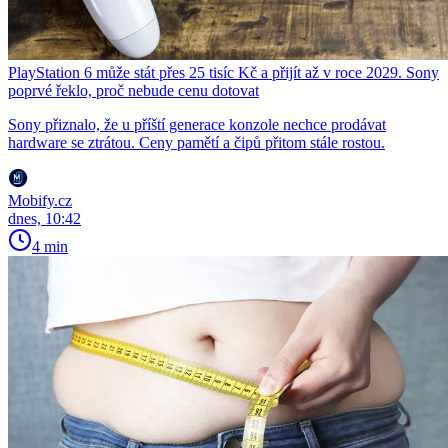
PlayStation 6 může stát přes 25 tisíc Kč a přijít až v roce 2029. Sony
poprvé řeklo, proč nebude cenu dotovat
Sony přiznalo, že u příští generace konzole nechce prodávat
hardware se ztrátou. Ceny pamětí a čipů přitom stále rostou.
Mobify.cz
dnes, 10:42
4 min