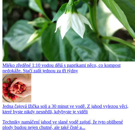
Mléko zředěné 1:10 vodou dělá s paprikami něco, co kompost
nedokáže. Stačí zalít jednou za tři týdny
Jedna čajová lžička soli a 30 minut ve vodě. Z jahod vylezou věci,
které byste nikdy nesnědli, kdybyste je viděli
Techniky namáčení jahod ve slané vodě zajistí, že tyto oblíbené
plody budou nejen chutné, ale také čisté a...