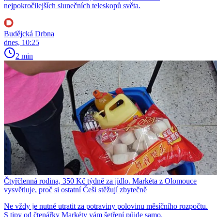
nejpokročilejších slunečních teleskopů světa.
Budějcká Drbna
dnes, 10:25
2 min
Čtyřčlenná rodina, 350 Kč týdně za jídlo. Markéta z Olomouce
vysvětluje, proč si ostatní Češi stěžují zbytečně
Ne vždy je nutné utratit za potraviny polovinu měsíčního rozpočtu.
S tipy od čtenářky Markéty vám šetření půjde samo.