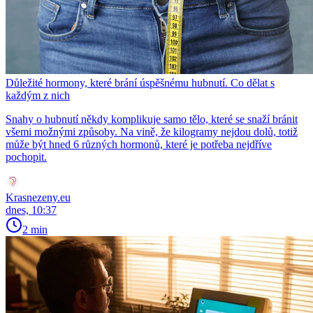
Důležité hormony, které brání úspěšnému hubnutí. Co dělat s
každým z nich
Snahy o hubnutí někdy komplikuje samo tělo, které se snaží bránit
všemi možnými způsoby. Na vině, že kilogramy nejdou dolů, totiž
může být hned 6 různých hormonů, které je potřeba nejdříve
pochopit.
Krasnezeny.eu
dnes, 10:37
2 min