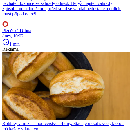
pachatel dokonce ze zahrady odnesl. I když majiteli zahrady
způsobil nemalou škodu, před soud se vandal nedostane a policie
musí případ odložit.
Plzeňská Drbna
dnes, 10:02
1 min
Reklama
Rohlíky vám zůstanou čerstvé i 4 dny. Stačí je uložit s věcí, kterou
má každý v kuchyni