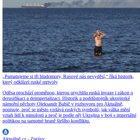
„Pamatujeme si tři hladomory, Rusové nás nevyděsí,“ říká historik,
který odklízel ruské mrtvoly
Oděsa prochází proměnou, kterou urychlila ruská invaze i zákon o
derusifikaci a deimperializaci. Historik a poddůstojník ukrajinské
námořní pěchoty Oleksandr Babič v rozhovoru pro Aktuálně,
popisuje, proč se město vzdává ruských symbolů, jak válka mění
vztah lidí k minulosti a proč je podle něj Ukrajina v boji s imperiální
politikou na samotné hraně širšího konfliktu.
Aktuálně.cz - Zprávy