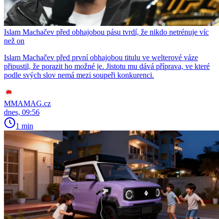
Islam Machačev před obhajobou pásu tvrdí, že nikdo netrénuje víc
než on
Islam Machačev před první obhajobou titulu ve welterové váze
připustil, že porazit ho možné je. Jistotu mu dává příprava, ve které
podle svých slov nemá mezi soupeři konkurenci.
MMAMAG.cz
dnes, 09:56
1 min