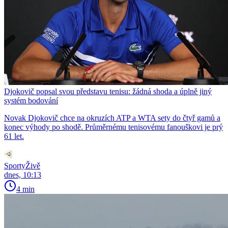
Djokovič popsal svou představu tenisu: žádná shoda a úplně jiný
systém bodování
Novak Djokovič chce na okruzích ATP a WTA sety do čtyř gamů a
konec výhody po shodě. Průměrnému tenisovému fanouškovi je prý
61 let.
SportyŽivě
dnes, 10:13
4 min