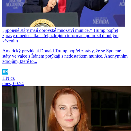
„Spojené státy mají obrovské množství munice.“ Trump popřel
zprávy o nedostatku střel, zdrojům informací pohrozil dlouhým
vězením
Americký prezident Donald Trump popřel zprávy, že se Spojené
státy ve válce s Íránem potýkají s nedostatkem munice. Anonymním
zdrojům, které to...
HN.cz
dnes, 09:54