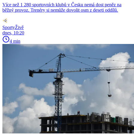
Více než 1 280 sportovních klubů v Česku nemá dost peněz na
běžný provoz. Trenéry si nemůže dovolit osm z deseti oddílů.
SportyŽivě
dnes, 10:20
4 min