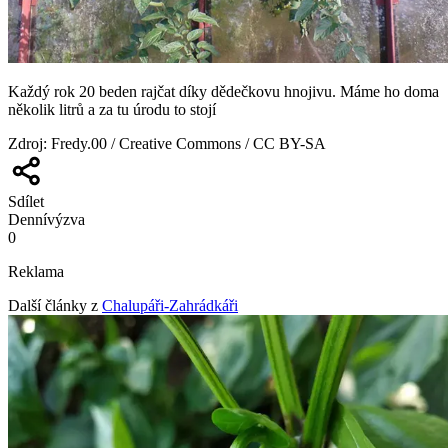
Každý rok 20 beden rajčat díky dědečkovu hnojivu. Máme ho doma
několik litrů a za tu úrodu to stojí
Zdroj
:
Fredy.00 / Creative Commons / CC BY-SA
Sdílet
Denní
výzva
0
Reklama
Další články z
Chalupáři-Zahrádkáři