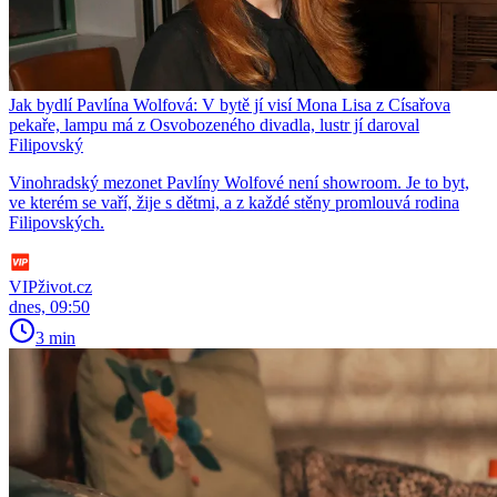
Jak bydlí Pavlína Wolfová: V bytě jí visí Mona Lisa z Císařova
pekaře, lampu má z Osvobozeného divadla, lustr jí daroval
Filipovský
Vinohradský mezonet Pavlíny Wolfové není showroom. Je to byt,
ve kterém se vaří, žije s dětmi, a z každé stěny promlouvá rodina
Filipovských.
VIPživot.cz
dnes, 09:50
3 min