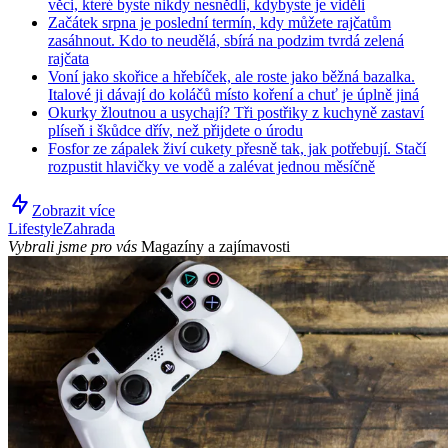
věci, které byste nikdy nesnědli, kdybyste je viděli
Začátek srpna je poslední termín, kdy můžete rajčatům
zasáhnout. Kdo to neudělá, sbírá na podzim tvrdá zelená
rajčata
Voní jako skořice a hřebíček, ale roste jako běžná bazalka.
Italové ji dávají do koláčů místo koření a chuť je úplně jiná
Okurky žloutnou a usychají? Tři postřiky z kuchyně zastaví
plíseň i škůdce dřív, než přijdete o úrodu
Fosfor ze zápalek živí cukety přesně tak, jak potřebují. Stačí
rozpustit hlavičky ve vodě a zalévat jednou měsíčně
Zobrazit více
Lifestyle
Zahrada
Vybrali jsme pro vás
Magazíny a zajímavosti