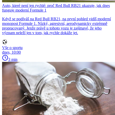
Auto, které není jen rychlé: proč Red Bull RB21 ukazuje, jak dnes
funguje moderní Formule 1
Když se podíváš na Red Bull RB21, na první pohled vidíš moderní
monopost Formule 1. Nízký, agresivní, aerodynamicky extrémně
propracovaný. Jenže právě u tohoto vozu je zajímavé, že jeho
význam neleží jen v tom, jak rychle dokáže jet.
Vše o sportu
dnes, 10:00
3 min