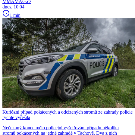
MMAMAG.cz
dnes, 10:04
1 min
Kuriózní případ pokácených a odcizených stromů ze zahrady policie
rychle vyřešila
Nečekaný konec mělo policejní vyšetřování případu několika
stromů pokácených na jedné zahradě v Tachově. Dva z nich