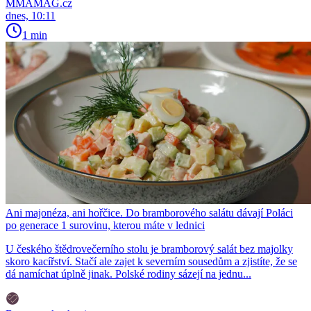
MMAMAG.cz
dnes, 10:11
1 min
Ani majonéza, ani hořčice. Do bramborového salátu dávají Poláci
po generace 1 surovinu, kterou máte v lednici
U českého štědrovečerního stolu je bramborový salát bez majolky
skoro kacířství. Stačí ale zajet k severním sousedům a zjistíte, že se
dá namíchat úplně jinak. Polské rodiny sázejí na jednu...