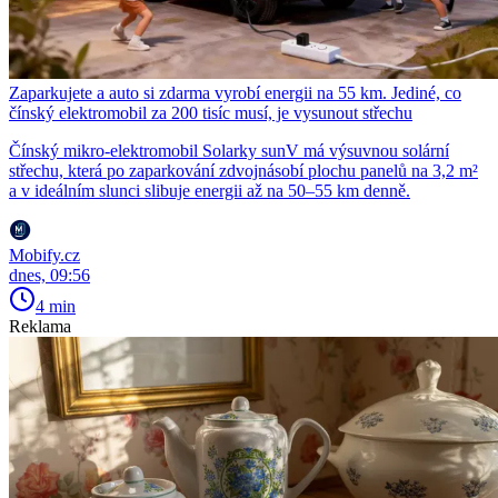
Zaparkujete a auto si zdarma vyrobí energii na 55 km. Jediné, co
čínský elektromobil za 200 tisíc musí, je vysunout střechu
Čínský mikro-elektromobil Solarky sunV má výsuvnou solární
střechu, která po zaparkování zdvojnásobí plochu panelů na 3,2 m²
a v ideálním slunci slibuje energii až na 50–55 km denně.
Mobify.cz
dnes, 09:56
4 min
Reklama