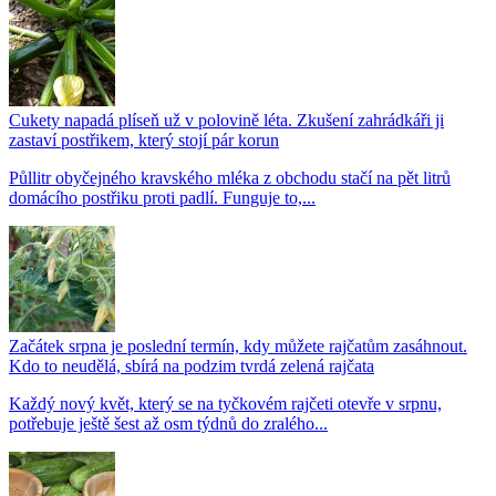
Cukety napadá plíseň už v polovině léta. Zkušení zahrádkáři ji
zastaví postřikem, který stojí pár korun
Půllitr obyčejného kravského mléka z obchodu stačí na pět litrů
domácího postřiku proti padlí. Funguje to,...
Začátek srpna je poslední termín, kdy můžete rajčatům zasáhnout.
Kdo to neudělá, sbírá na podzim tvrdá zelená rajčata
Každý nový květ, který se na tyčkovém rajčeti otevře v srpnu,
potřebuje ještě šest až osm týdnů do zralého...