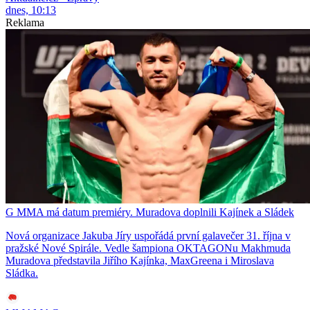
dnes, 10:13
Reklama
G MMA má datum premiéry. Muradova doplnili Kajínek a Sládek
Nová organizace Jakuba Jíry uspořádá první galavečer 31. října v
pražské Nové Spirále. Vedle šampiona OKTAGONu Makhmuda
Muradova představila Jiřího Kajínka, MaxGreena i Miroslava
Sládka.