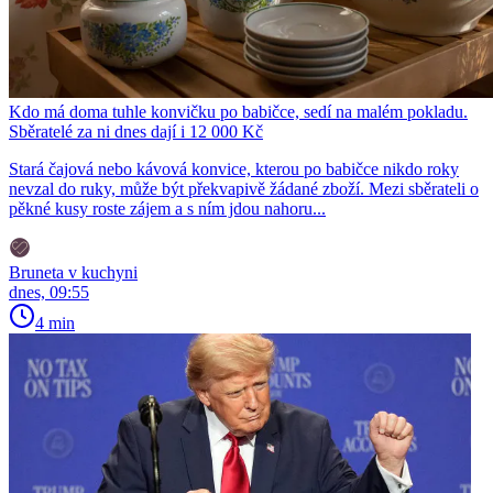
Kdo má doma tuhle konvičku po babičce, sedí na malém pokladu.
Sběratelé za ni dnes dají i 12 000 Kč
Stará čajová nebo kávová konvice, kterou po babičce nikdo roky
nevzal do ruky, může být překvapivě žádané zboží. Mezi sběrateli o
pěkné kusy roste zájem a s ním jdou nahoru...
Bruneta v kuchyni
dnes, 09:55
4 min