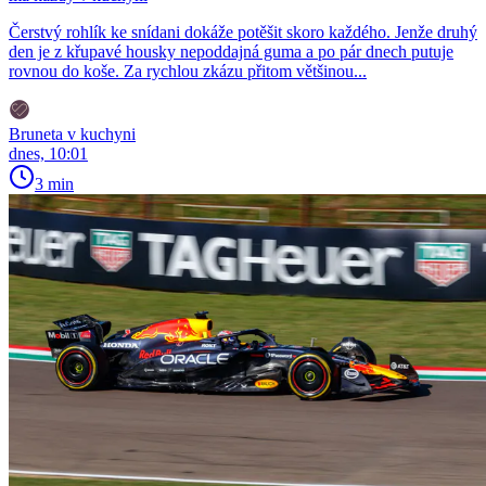
Čerstvý rohlík ke snídani dokáže potěšit skoro každého. Jenže druhý
den je z křupavé housky nepoddajná guma a po pár dnech putuje
rovnou do koše. Za rychlou zkázu přitom většinou...
Bruneta v kuchyni
dnes, 10:01
3 min