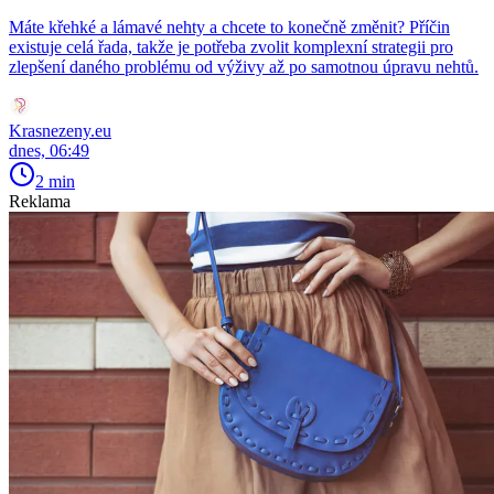
Máte křehké a lámavé nehty a chcete to konečně změnit? Příčin
existuje celá řada, takže je potřeba zvolit komplexní strategii pro
zlepšení daného problému od výživy až po samotnou úpravu nehtů.
Krasnezeny.eu
dnes, 06:49
2 min
Reklama