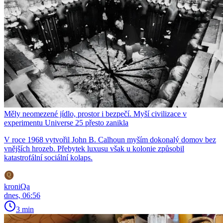
Měly neomezené jídlo, prostor i bezpečí. Myší civilizace v
experimentu Universe 25 přesto zanikla
V roce 1968 vytvořil John B. Calhoun myším dokonalý domov bez
vnějších hrozeb. Přebytek luxusu však u kolonie způsobil
katastrofální sociální kolaps.
kroniQa
dnes, 06:56
3 min