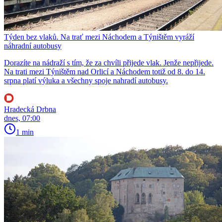
Týden bez vlaků. Na trať mezi Náchodem a Týništěm vyráží
náhradní autobusy
Dorazíte na nádraží s tím, že za chvíli přijede vlak. Jenže nepřijede.
Na trati mezi Týništěm nad Orlicí a Náchodem totiž od 8. do 14.
srpna platí výluka a všechny spoje nahradí autobusy.
Hradecká Drbna
dnes, 07:00
1 min