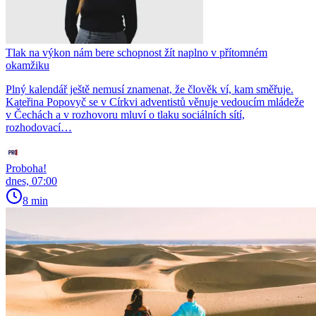
Tlak na výkon nám bere schopnost žít naplno v přítomném
okamžiku
Plný kalendář ještě nemusí znamenat, že člověk ví, kam směřuje.
Kateřina Popovyč se v Církvi adventistů věnuje vedoucím mládeže
v Čechách a v rozhovoru mluví o tlaku sociálních sítí,
rozhodovací…
Proboha!
dnes, 07:00
8 min