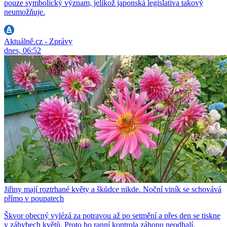
pouze symbolický význam, jelikož japonská legislativa takový
neumožňuje.
Aktuálně.cz - Zprávy
dnes, 06:52
Jiřiny mají roztrhané květy a škůdce nikde. Noční viník se schovává
přímo v poupatech
Škvor obecný vylézá za potravou až po setmění a přes den se tiskne
v záhybech květů. Proto ho ranní kontrola záhonu neodhalí.