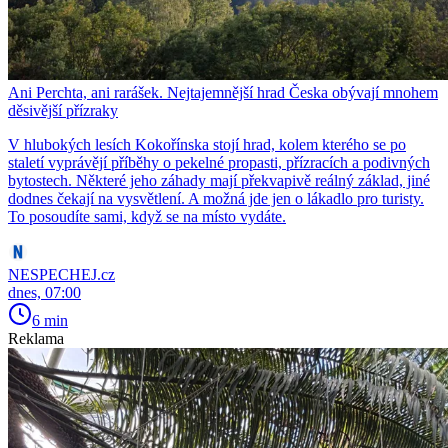
Ani Perchta, ani rarášek. Nejtajemnější hrad Česka obývají mnohem
děsivější přízraky
V hlubokých lesích Kokořínska stojí hrad, kolem kterého se po
staletí vyprávějí příběhy o pekelné propasti, přízracích a podivných
bytostech. Některé jeho záhady mají překvapivě reálný základ, jiné
dodnes čekají na vysvětlení. A možná jde jen o lákadlo pro turisty.
To posoudíte sami, když se na místo vydáte.
NESPECHEJ.cz
dnes, 07:00
6 min
Reklama