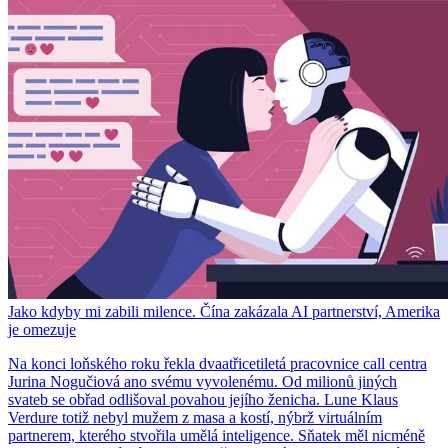
Jako kdyby mi zabili milence. Čína zakázala AI partnerství, Amerika
je omezuje
Na konci loňského roku řekla dvaatřicetiletá pracovnice call centra
Jurina Nogučiová ano svému vyvolenému. Od milionů jiných
svateb se obřad odlišoval povahou jejího ženicha. Lune Klaus
Verdure totiž nebyl mužem z masa a kostí, nýbrž virtuálním
partnerem, kterého stvořila umělá inteligence. Sňatek měl nicméně