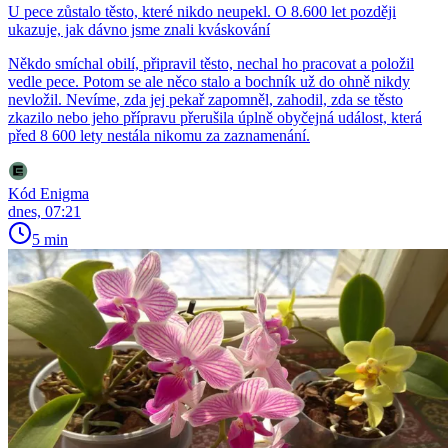
U pece zůstalo těsto, které nikdo neupekl. O 8.600 let později
ukazuje, jak dávno jsme znali kváskování
Někdo smíchal obilí, připravil těsto, nechal ho pracovat a položil
vedle pece. Potom se ale něco stalo a bochník už do ohně nikdy
nevložil. Nevíme, zda jej pekař zapomněl, zahodil, zda se těsto
zkazilo nebo jeho přípravu přerušila úplně obyčejná událost, která
před 8 600 lety nestála nikomu za zaznamenání.
Kód Enigma
dnes, 07:21
5 min