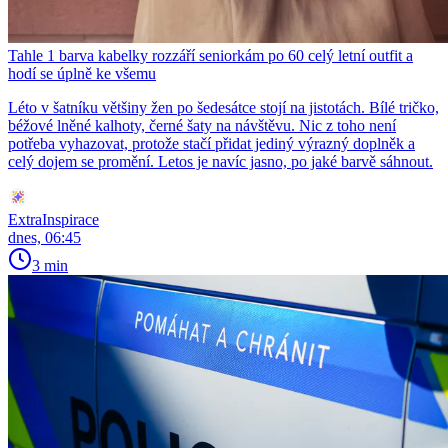
Tahle 1 barva kabelky rozzáří seniorkám po 60 celý letní outfit a
hodí se úplně ke všemu
Léto v šatníku většiny žen po šedesátce stojí na jistotách. Bílé tričko,
béžové lněné kalhoty, černé šaty na návštěvu. Nic z toho není
potřeba vyhazovat, protože stačí přidat jediný výrazný doplněk a
celý dojem se promění. Letos je navíc jasno, po jaké barvě sáhnout.
ExtraInspirace
dnes, 06:45
3 min