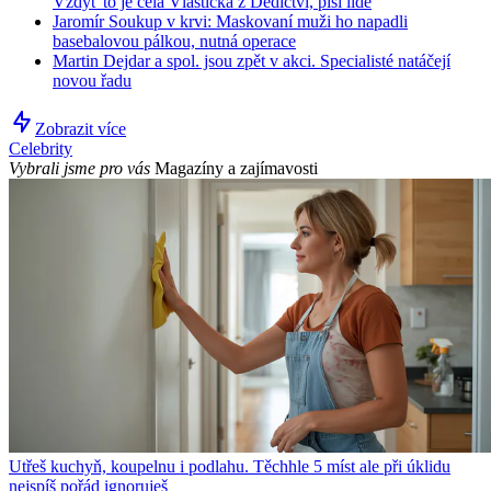
Vždyť to je celá Vlastička z Dědictví, píší lidé
Jaromír Soukup v krvi: Maskovaní muži ho napadli
basebalovou pálkou, nutná operace
Martin Dejdar a spol. jsou zpět v akci. Specialisté natáčejí
novou řadu
Zobrazit více
Celebrity
Vybrali jsme pro vás
Magazíny a zajímavosti
Utřeš kuchyň, koupelnu i podlahu. Těchhle 5 míst ale při úklidu
nejspíš pořád ignoruješ