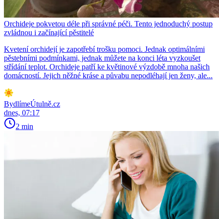
Orchideje pokvetou déle při správné péči. Tento jednoduchý postup
zvládnou i začínající pěstitelé
Kvetení orchidejí je zapotřebí trošku pomoci. Jednak optimálními
pěstebními podmínkami, jednak můžete na konci léta vyzkoušet
střídání teplot. Orchideje patří ke květinové výzdobě mnoha našich
domácností. Jejich něžné kráse a půvabu nepodléhají jen ženy, ale...
BydlímeÚtulně.cz
dnes, 07:17
2 min