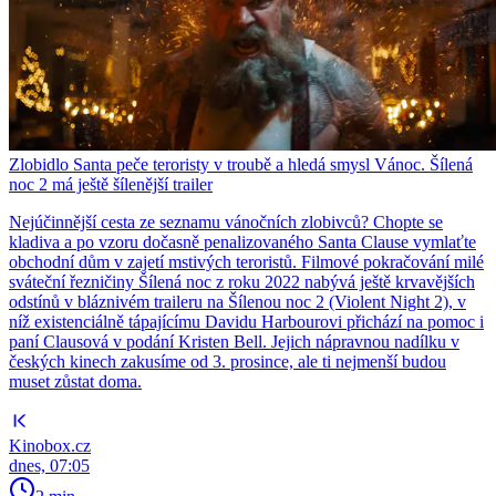
Zlobidlo Santa peče teroristy v troubě a hledá smysl Vánoc. Šílená
noc 2 má ještě šílenější trailer
Nejúčinnější cesta ze seznamu vánočních zlobivců? Chopte se
kladiva a po vzoru dočasně penalizovaného Santa Clause vymlaťte
obchodní dům v zajetí mstivých teroristů. Filmové pokračování milé
sváteční řezničiny Šílená noc z roku 2022 nabývá ještě krvavějších
odstínů v bláznivém traileru na Šílenou noc 2 (Violent Night 2), v
níž existenciálně tápajícímu Davidu Harbourovi přichází na pomoc i
paní Clausová v podání Kristen Bell. Jejich nápravnou nadílku v
českých kinech zakusíme od 3. prosince, ale ti nejmenší budou
muset zůstat doma.
Kinobox.cz
dnes, 07:05