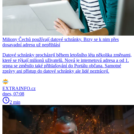
Miliony Čechů používají datové schránky. Brzy se k nim přes
dosavadní adresu už nepřihlásí
Datové schránky procházejí během letošního léta několika změnami,
které se týkají milionů uživatelů. Nová je internetová adresa a od 1.
srpna se změnilo také přihlašování do Portálu občana. Samotné
zprávy ani přístup do datové schránky ale lidé neztrácejí.
EXTRAINFO.cz
dnes, 07:08
2 min