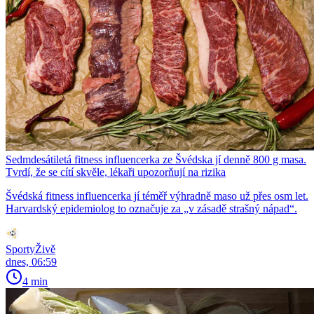
Sedmdesátiletá fitness influencerka ze Švédska jí denně 800 g masa.
Tvrdí, že se cítí skvěle, lékaři upozorňují na rizika
Švédská fitness influencerka jí téměř výhradně maso už přes osm let.
Harvardský epidemiolog to označuje za „v zásadě strašný nápad“.
SportyŽivě
dnes, 06:59
4 min