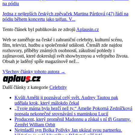
na pódiu
Jedna z nejlepších českých zpěvaček Martina Pártlová (47) řádí na
pódiu během koncertu jako tajfun. V...
Tento článek byl publikován ze zdrojů
Aplausin.cz
Web se zaměřuje na české i zahraniční celebrity, kulturní scénu,
film, televizi, hudbu a společenské události. Čtenáři zde najdou
rozhovory, příběhy známých osobností, zákulisní pohledy i
zajímavosti, které dokreslují svět showbyznysu a veřejného života.
Obsah je laděný spíše magazínově než...
Všechny články tohoto autora →
Další články z kategorie
Celebrity
Kvůli Amélii ji poznával celý svět. Audrey Tautou pak
udělala krok, který málokdo čekal
„Tvoje máma byla hezčí než ty.“ Amelie Pokorná Zedníčková
popsala nekonečné srovnávání s maminkou Lucií
Producent, který proměnil Madonnu a získal s ní tři Grammy.
Zemřel William Orbit
Nejmladší syn Bolka Polívky Jan ukázal svou partnerku.