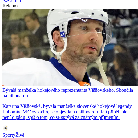
2 min
Reklama
Bývalá manželka hokejového reprezentanta Višňovského. Skončila
na billboardu
Katarína Višňovská, bývalá manželka slovenské hokejové legendy
Ľubomíra Višňovského, se objevila na billboardu. Její příběh ale
není o pádu, spíš o tom, co se skrývá za známým příjmením.
SportyŽivě