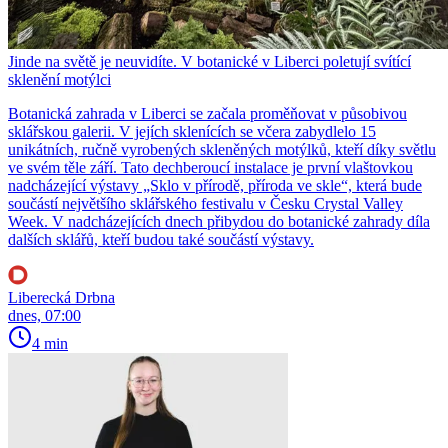
Jinde na světě je neuvidíte. V botanické v Liberci poletují svítící
sklenění motýlci
Botanická zahrada v Liberci se začala proměňovat v působivou
sklářskou galerii. V jejích sklenících se včera zabydlelo 15
unikátních, ručně vyrobených skleněných motýlků, kteří díky světlu
ve svém těle září. Tato dechberoucí instalace je první vlaštovkou
nadcházející výstavy „Sklo v přírodě, příroda ve skle“, která bude
součástí největšího sklářského festivalu v Česku Crystal Valley
Week. V nadcházejících dnech přibydou do botanické zahrady díla
dalších sklářů, kteří budou také součástí výstavy.
Liberecká Drbna
dnes, 07:00
4 min