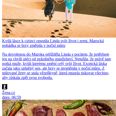
Kvůli lásce k cizinci opustila Linda svůj život i zemi. Marocká
pohádka se brzy změnila v noční můru
Na dovolenou do Maroka odjížděla Linda s pocitem, že potřebuje
jen na chvíli utéct od prázdného manželství. Netušila, že právě tam
potká muže, kvůli kterému změní celý svůj život. Exotická láska
začala jako splněný sen, ale brzy se proměnila v noční můru. Z
milované ženy se stala vězeňkyně, která musela riskovat všechno,
aby získala zpět svou svobodu.
Žena.cz
dnes, 06:59