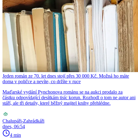
Jeden román ze 70. let dnes stojí přes 30 000 Kč. Možná ho máte
doma v poličce a nevíte, co držíte v ruce
Maďarské vydání Pynchonova románu se na aukci prodalo za
částku odpovídající desítkám tisíc korun. Rozhodl o tom ne autor ani
stáří, ale tři detaily, které běžný majitel knihy přehlédne.
Chalupáři-Zahrádkáři
dnes, 06:54
4 min