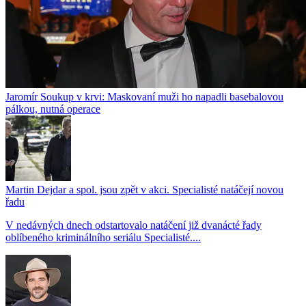
Jaromír Soukup v krvi: Maskovaní muži ho napadli basebalovou
pálkou, nutná operace
Martin Dejdar a spol. jsou zpět v akci. Specialisté natáčejí novou
řadu
V nedávných dnech odstartovalo natáčení již dvanácté řady
oblíbeného kriminálního seriálu Specialisté....