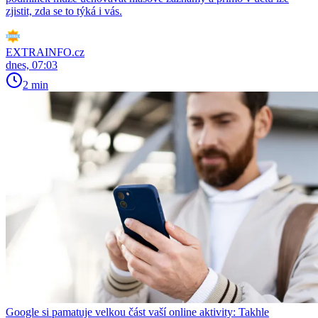
zjistit, zda se to týká i vás.
EXTRAINFO.cz
dnes, 07:03
2 min
Google si pamatuje velkou část vaší online aktivity: Takhle