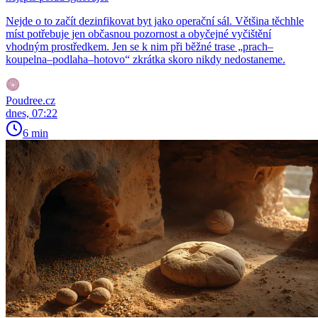
Nejde o to začít dezinfikovat byt jako operační sál. Většina těchhle
míst potřebuje jen občasnou pozornost a obyčejné vyčištění
vhodným prostředkem. Jen se k nim při běžné trase „prach–
koupelna–podlaha–hotovo“ zkrátka skoro nikdy nedostaneme.
Poudree.cz
dnes, 07:22
6 min