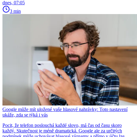
dnes, 07:05
3 min
Google může mít uložené vaše hlasové nahrávky: Toto nastavení
ukáže, zda se týká i vás
Pocit, že telefon poslouchá každé slovo, má čas od času skoro
každý. Skutečnost je méně dramatická. Google ale za určitých
podmínek může uchovávat hlasové záznamy a přímo v účtu lze