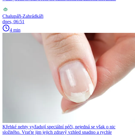
Chalupáři-Zahrádkáři
dnes, 06:51
4 min
Křehké nehty vyžadují speciální péči, nejedná se však o nic
složitého. Vraťte jim jejich zdravý vzhled snadno a rychle