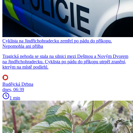
Cyklista na Jindřichohradecku zemřel po pádu do příkopu.
Nepomohla ani přilba
Tragická nehoda se stala na silnici mezi Deštnou a Novým Dvorem
na Jindřichohradecku. Cyklista po pádu do příkopu utrpěl zranění,
kterým na místě podlehl.
Budějcká Drbna
dnes, 06:39
1 min