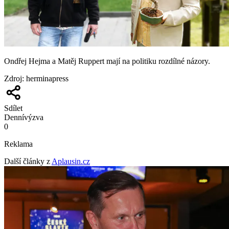
Ondřej Hejma a Matěj Ruppert mají na politiku rozdílné názory.
Zdroj
:
herminapress
Sdílet
Denní
výzva
0
Reklama
Další články z
Aplausin.cz