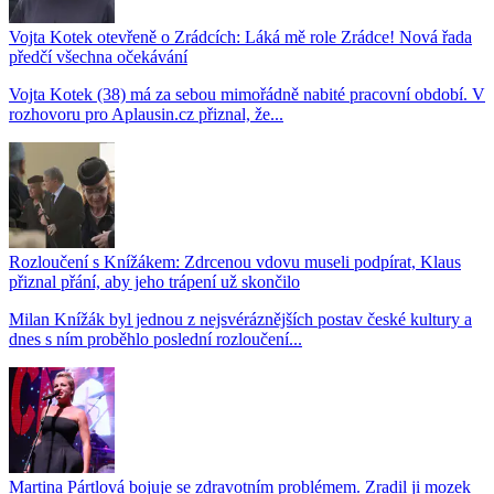
Vojta Kotek otevřeně o Zrádcích: Láká mě role Zrádce! Nová řada
předčí všechna očekávání
Vojta Kotek (38) má za sebou mimořádně nabité pracovní období. V
rozhovoru pro Aplausin.cz přiznal, že...
Rozloučení s Knížákem: Zdrcenou vdovu museli podpírat, Klaus
přiznal přání, aby jeho trápení už skončilo
Milan Knížák byl jednou z nejsvéráznějších postav české kultury a
dnes s ním proběhlo poslední rozloučení...
Martina Pártlová bojuje se zdravotním problémem. Zradil ji mozek