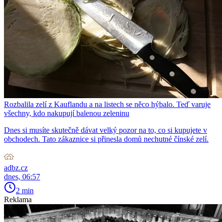
Rozbalila zelí z Kauflandu a na listech se něco hýbalo. Teď varuje
všechny, kdo nakupují balenou zeleninu
Dnes si musíte skutečně dávat velký pozor na to, co si kupujete v
obchodech. Tato zákaznice si přinesla domů nechutné čínské zelí.
adbz.cz
dnes, 06:57
2 min
Reklama