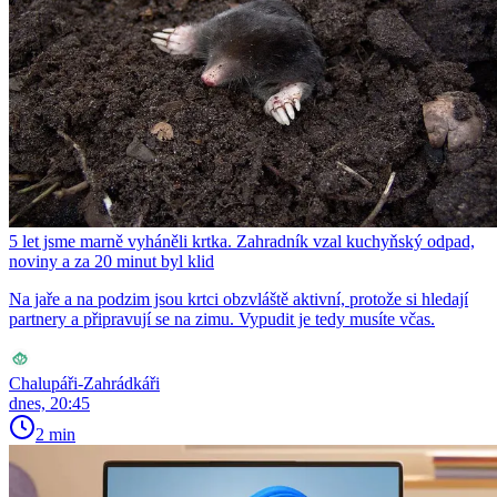
5 let jsme marně vyháněli krtka. Zahradník vzal kuchyňský odpad,
noviny a za 20 minut byl klid
Na jaře a na podzim jsou krtci obzvláště aktivní, protože si hledají
partnery a připravují se na zimu. Vypudit je tedy musíte včas.
Chalupáři-Zahrádkáři
dnes, 20:45
2 min