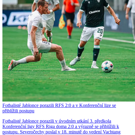
Fotbalisté Jablonce porazili RFS 2:0 a v Konferenční lize se
přiblížili postupu
Fotbalisté Jablonce porazili v úvodním utkání 3. předkola
Konferenční ligy RFS Riga doma 2:0 a výrazně se přiblížili k
postupu. Severočechy poslal v 18. minutě do vedení Vachtang