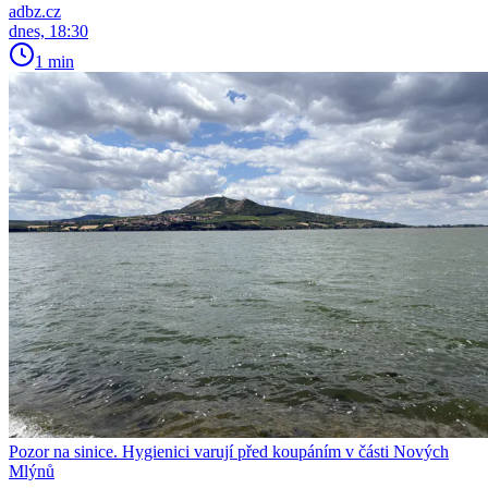
adbz.cz
dnes, 18:30
1 min
Pozor na sinice. Hygienici varují před koupáním v části Nových
Mlýnů