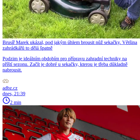
Brusíř Marek ukázal, pod jakým úhlem brousit nůž sekačky. Většina
zahrádkářů to dělá špatně
Podzim je ideálním obdobím pro přípravu zahradní techniky na
příští sezonu. Začít je dobré u sekačky, kterou je třeba důkladně
nabrousit.
adbz.cz
dnes, 21:39
2 min