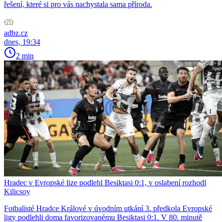
řešení, které si pro vás nachystala sama příroda.
adbz.cz
dnes, 19:34
2 min
Hradec v Evropské lize podlehl Besiktasi 0:1, v oslabení rozhodl
Kilicsoy
Fotbalisté Hradce Králové v úvodním utkání 3. předkola Evropské
ligy podlehli doma favorizovanému Besiktasi 0:1. V 80. minutě