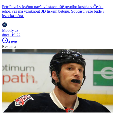
Petr Pavel v květnu navštívil staveniště prvního kostela v Česku,
jehož věž má vzniknout 3D tiskem betonu. Součástí věže bude i
lezecká stěna.
Mobify.cz
dnes, 19:22
4 min
Reklama