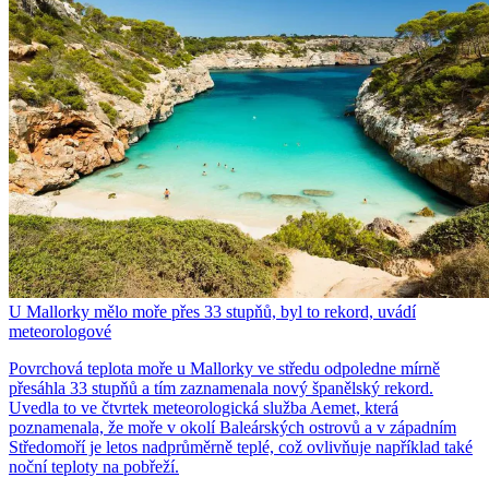
U Mallorky mělo moře přes 33 stupňů, byl to rekord, uvádí
meteorologové
Povrchová teplota moře u Mallorky ve středu odpoledne mírně
přesáhla 33 stupňů a tím zaznamenala nový španělský rekord.
Uvedla to ve čtvrtek meteorologická služba Aemet, která
poznamenala, že moře v okolí Baleárských ostrovů a v západním
Středomoří je letos nadprůměrně teplé, což ovlivňuje například také
noční teploty na pobřeží.