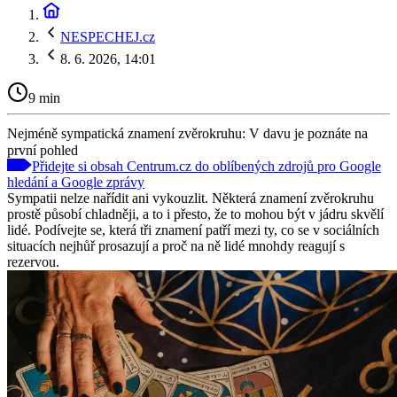
NESPECHEJ.cz
8. 6. 2026, 14:01
9 min
Nejméně sympatická znamení zvěrokruhu: V davu je poznáte na
první pohled
Přidejte si obsah Centrum.cz do oblíbených zdrojů pro Google
hledání a Google zprávy
Sympatii nelze nařídit ani vykouzlit. Některá znamení zvěrokruhu
prostě působí chladněji, a to i přesto, že to mohou být v jádru skvělí
lidé. Podívejte se, která tři znamení patří mezi ty, co se v sociálních
situacích nejhůř prosazují a proč na ně lidé mnohdy reagují s
rezervou.