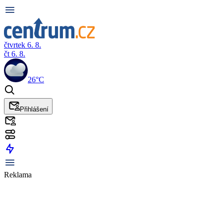
čtvrtek 6. 8.
čt 6. 8.
26°C
Přihlášení
Reklama