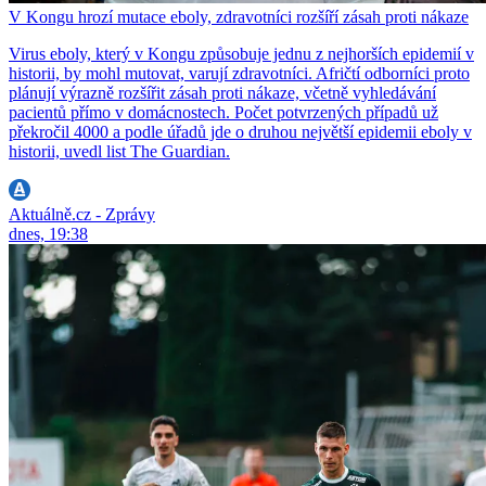
V Kongu hrozí mutace eboly, zdravotníci rozšíří zásah proti nákaze
Virus eboly, který v Kongu způsobuje jednu z nejhorších epidemií v
historii, by mohl mutovat, varují zdravotníci. Afričtí odborníci proto
plánují výrazně rozšířit zásah proti nákaze, včetně vyhledávání
pacientů přímo v domácnostech. Počet potvrzených případů už
překročil 4000 a podle úřadů jde o druhou největší epidemii eboly v
historii, uvedl list The Guardian.
Aktuálně.cz - Zprávy
dnes, 19:38