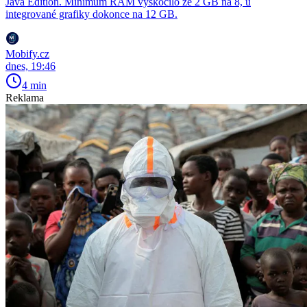
Java Edition. Minimum RAM vyskočilo ze 2 GB na 8, u
integrované grafiky dokonce na 12 GB.
Mobify.cz
dnes, 19:46
4 min
Reklama