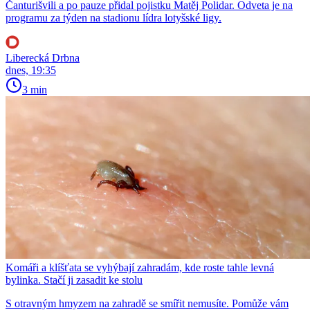
Čanturišvili a po pauze přidal pojistku Matěj Polidar. Odveta je na
programu za týden na stadionu lídra lotyšské ligy.
Liberecká Drbna
dnes, 19:35
3 min
Komáři a klíšťata se vyhýbají zahradám, kde roste tahle levná
bylinka. Stačí ji zasadit ke stolu
S otravným hmyzem na zahradě se smířit nemusíte. Pomůže vám