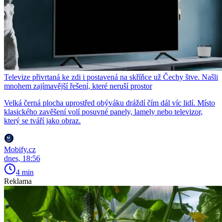
Televize přivrtaná ke zdi i postavená na skříňce už Čechy štve. Našli
mnohem zajímavější řešení, které neruší prostor
Velká černá plocha uprostřed obýváku dráždí čím dál víc lidí. Místo
klasického zavěšení volí posuvné panely, lamely nebo televizor,
který se tváří jako obraz.
Mobify.cz
dnes, 18:56
4 min
Reklama