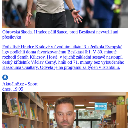
Obrovská škoda. Hradec pálil šance, proti Besiktasi nevyužil ani
přesilovku
Fotbalisté Hradce Králové v úvodním utkání 3. předkola Evropské
ligy podlehli doma favorizovanému Besiktasi 0:1. V 80. minutě
rozhodl Semih Kilicsoy. Hosté, v jejichž základní sestavě nastoupil
český křídelník Václav Černý, hráli od 71. minuty bez vyloučeného
Kassouma Ouattary. Odveta je na programu za týden v Istanbulu.
Aktuálně.cz - Sport
dnes, 19:05