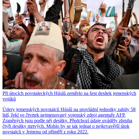
Při útocích povstaleckých Húsíů zemřelo na šest desítek jemenských
vojáků
Údery jemenských povstalců Húsíů na provládní jednotky zabily 58
lidí, řekl ve čtvrtek nejmenovaný vojenský zdroj agentuře AFP.
Zraněných jsou podle něj desítky. Předchozí údaje uváděly zhruba
čtyři desítky mrtvých. Mohlo by se tak jednat o nejkrvavější útok
povstalců v Jemenu od příměří z roku 2022.