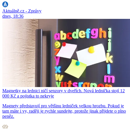
Aktuálně.cz - Zprávy
dnes, 18:36
Magnetky na lednici ničí senzory v dveřích. Nová lednička stojí 12
000 Kč a pojistka to nekryje
Magnety představují pro většinu ledniček velkou hrozbu. Pokud je
tam máte i vy, raději je rychle sundejte, protože jinak přijdete o plno
peněz.