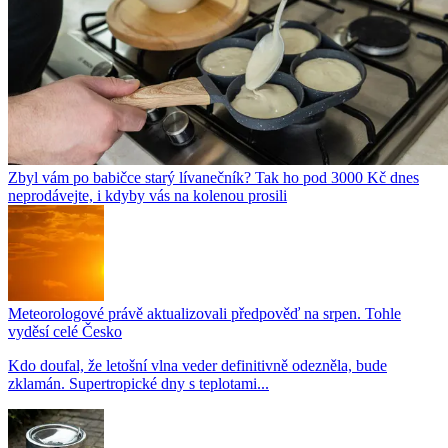
Zbyl vám po babičce starý lívanečník? Tak ho pod 3000 Kč dnes
neprodávejte, i kdyby vás na kolenou prosili
Meteorologové právě aktualizovali předpověď na srpen. Tohle
vyděsí celé Česko
Kdo doufal, že letošní vlna veder definitivně odezněla, bude
zklamán. Supertropické dny s teplotami...