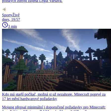
polských zdrojů zajímá Legia Varšava.
SportyŽivě
dnes, 19:57
3 min
Kdo má starší počítač, možná si už nezahraje. Minecraft poprvé za
17 let mění hardwarové požadavky
Mojang přepsal minimální i doporučené požadavky pro Minecraft: