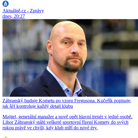
Aktuálně.cz - Zprávy
dnes, 20:27
Zábranský buduje Kometu po vzoru Fergusona. Kučeřík popisuje,
jak šéf kontroluje každý detail klubu
Majitel, generální manažer a nově opět hlavní trenér v jedné osobě.
Libor Zábranský stáhl veškeré sportovní řízení Komety do svých
rukou právě ve chvíli, kdy klub míří do nové éry.