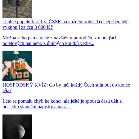
Tenhle popelník stál za ČSSR na každém rohu. Teď jej sběratelé
vykupují za cca 3 000 Kč
Možná si ho pamatujete z návštěv u prarodičů, z tehdejších
hotelových hal nebo z útulných koutků vedle...
HOSPODSKÝ KVÍZ: Co by měl každý Čech stihnout do konce
léta?
Léto se pomalu chýlí ke konci, ale ještě je spousta času užít si
poslední sluneční paprsky a nasát...