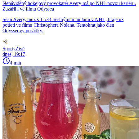
Nenáviděný hokejový provokatér Avery má po NHL novou kariéru.
Zazářil i ve filmu Odyssea
Sean Avery, muž s 1 533 trestnými minutami v NHL, hraje už
potřetí ve filmu Christophera Nolana. Tentokrát jako člen
Odysseovy posádky.
SportyŽivě
dnes, 19:17
4 min