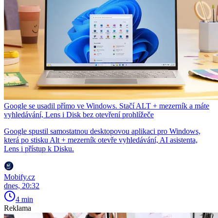
Google se usadil přímo ve Windows. Stačí ALT + mezerník a máte
vyhledávání, Lens i Disk bez otevření prohlížeče
Google spustil samostatnou desktopovou aplikaci pro Windows,
která po stisku Alt + mezerník otevře vyhledávání, AI asistenta,
Lens i přístup k Disku.
Mobify.cz
dnes, 20:32
4 min
Reklama