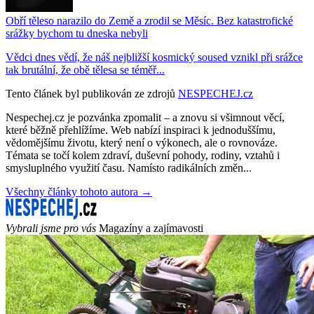
Obří těleso narazilo do Země a zrodil se Měsíc. Bez katastrofické
srážky bychom tu dneska nebyli
Vědci dnes vědí, že náš nejbližší kosmický soused vznikl při srážce
tak brutální, že obě tělesa se téměř...
Tento článek byl publikován ze zdrojů
NESPECHEJ.cz
Nespechej.cz je pozvánka zpomalit – a znovu si všimnout věcí,
které běžně přehlížíme. Web nabízí inspiraci k jednoduššímu,
vědomějšímu životu, který není o výkonech, ale o rovnováze.
Témata se točí kolem zdraví, duševní pohody, rodiny, vztahů i
smysluplného využití času. Namísto radikálních změn...
Všechny články tohoto autora →
Vybrali jsme pro vás
Magazíny a zajímavosti