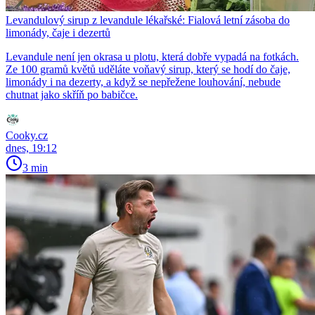
Levandulový sirup z levandule lékařské: Fialová letní zásoba do
limonády, čaje i dezertů
Levandule není jen okrasa u plotu, která dobře vypadá na fotkách.
Ze 100 gramů květů uděláte voňavý sirup, který se hodí do čaje,
limonády i na dezerty, a když se nepřežene louhování, nebude
chutnat jako skříň po babičce.
Cooky.cz
dnes, 19:12
3 min