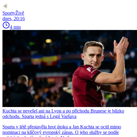
SportyŽivě
dnes, 20:16
4 min
Kuchta se nevešel ani na Lyon a po příchodu Brunese je blízko
odchodu. Sparta jedná s Legií Varšava
Sparta v létě přestavěla hrot útoku a Jan Kuchta se ocitl mimo
nominaci na klíčový evropský zápas. O jeho služby se podle