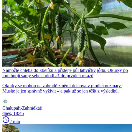
Namočte chleba do kbelíku a přidejte půl lahvičky jódu. Okurky po
tom hnojí samy sebe a plodí až do prvních mrazů
Okurky se mohou na zahradě změnit doslova v plodící nezmary.
Musíte je jen správně vyživit – a pak už se jen těšit z výsledků.
Chalupáři-Zahrádkáři
dnes, 18:45
2 min