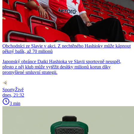
Obchodníci ze Slavie v akci. Z nechtěného Hashioky může kápnout
pěkný balík, až 70 milionů
Japonský obránce Daiki Hashioka ve Slavii sportovně neuspěl,
přesto z něj klub může vytěžit desítky milionů korun díky
promyšlené smluvní strategii.
SportyŽivě
dnes, 21:32
3 min