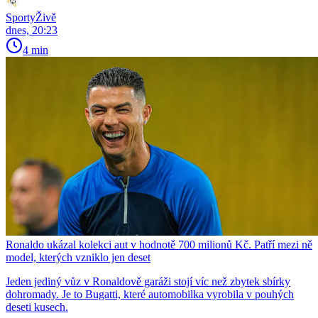
SportyŽivě
dnes, 20:23
4 min
Ronaldo ukázal kolekci aut v hodnotě 700 milionů Kč. Patří mezi ně
model, kterých vzniklo jen deset
Jeden jediný vůz v Ronaldově garáži stojí víc než zbytek sbírky
dohromady. Je to Bugatti, které automobilka vyrobila v pouhých
deseti kusech.