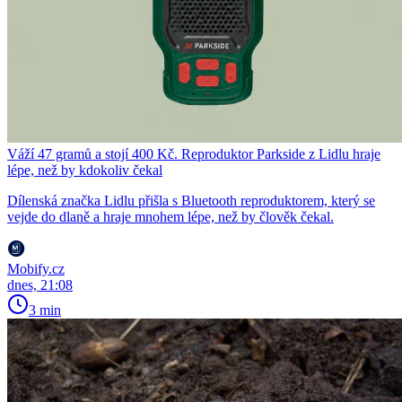
Váží 47 gramů a stojí 400 Kč. Reproduktor Parkside z Lidlu hraje
lépe, než by kdokoliv čekal
Dílenská značka Lidlu přišla s Bluetooth reproduktorem, který se
vejde do dlaně a hraje mnohem lépe, než by člověk čekal.
Mobify.cz
dnes, 21:08
3 min