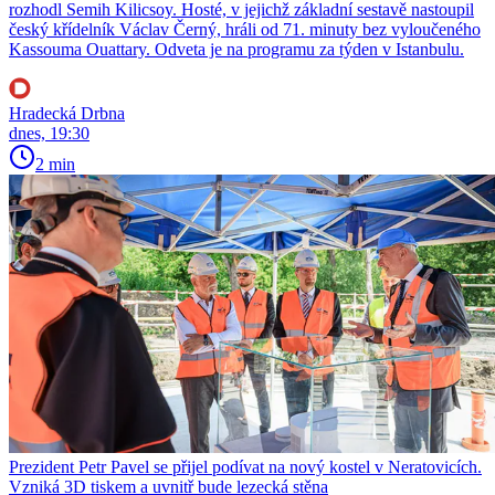
rozhodl Semih Kilicsoy. Hosté, v jejichž základní sestavě nastoupil
český křídelník Václav Černý, hráli od 71. minuty bez vyloučeného
Kassouma Ouattary. Odveta je na programu za týden v Istanbulu.
Hradecká Drbna
dnes, 19:30
2 min
Prezident Petr Pavel se přijel podívat na nový kostel v Neratovicích.
Vzniká 3D tiskem a uvnitř bude lezecká stěna