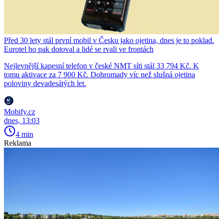
Před 30 lety stál první mobil v Česku jako ojetina, dnes je to poklad.
Eurotel ho pak dotoval a lidé se rvali ve frontách
Nejlevnější kapesní telefon v české NMT síti stál 33 794 Kč. K
tomu aktivace za 7 900 Kč. Dohromady víc než slušná ojetina
poloviny devadesátých let.
Mobify.cz
dnes, 13:03
4 min
Reklama