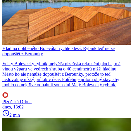
Hladina oblíbeného Boleváku rychle klesá. Rybník teď nelze
dopouštět z Berounky
Velký Bolevecký rybník, největší plzeňská rekreační plocha, má
vinou výparu ve vedrech zhruba o 40 centimetrů nižší hladinu.
Město ho ale nemůže dopouštět z Berounky, protože to teď
nedovoluje nízký průtok v řece. Potřebuje přitom plný stav, aby
mohlo co nejdříve odbahnit sousední Malý Bolevecký rybník.
Plzeňská Drbna
dnes, 13:02
2 min