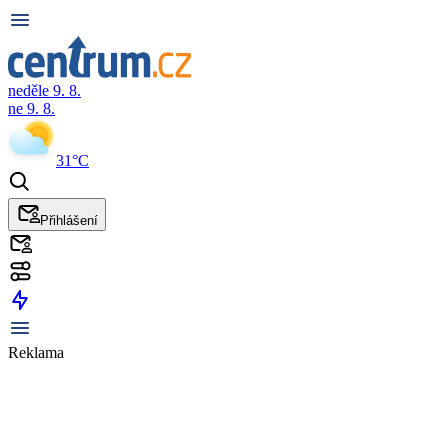
neděle 9. 8.
ne 9. 8.
31°C
Přihlášení
Reklama