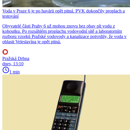
Voda v Praze 6 je po havárii opět pitná. PVK dokončily proplach a
testování
Obyvatelé části Prahy 6 už mohou znovu bez obav pít vodu z
kohoutku. Po rozsáhlém proplachu vodovodní sítě a laboratorním
rozboru vzorků Pražské vodovody a kanalizace potvrdily, že voda v
oblasti Veleslavína je opět pitná.
Pražská Drbna
dnes, 13:10
1 min