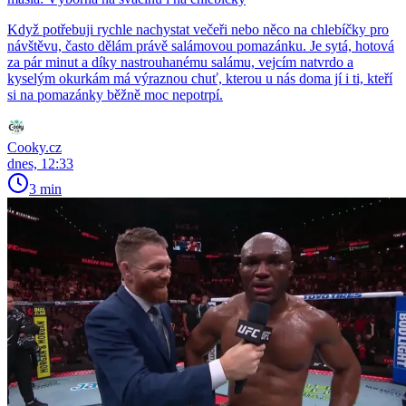
Když potřebuji rychle nachystat večeři nebo něco na chlebíčky pro
návštěvu, často dělám právě salámovou pomazánku. Je sytá, hotová
za pár minut a díky nastrouhanému salámu, vejcím natvrdo a
kyselým okurkám má výraznou chuť, kterou u nás doma jí i ti, kteří
si na pomazánky běžně moc nepotrpí.
Cooky.cz
dnes, 12:33
3 min