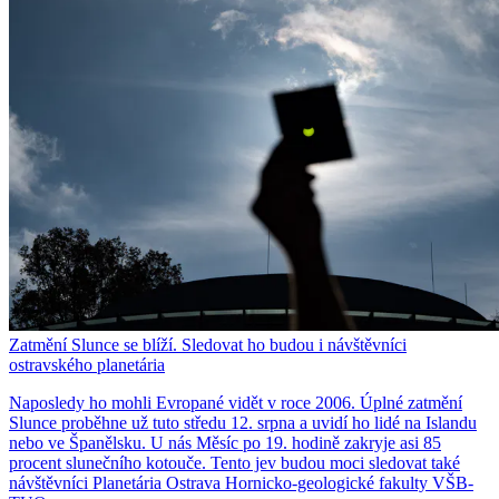
Zatmění Slunce se blíží. Sledovat ho budou i návštěvníci
ostravského planetária
Naposledy ho mohli Evropané vidět v roce 2006. Úplné zatmění
Slunce proběhne už tuto středu 12. srpna a uvidí ho lidé na Islandu
nebo ve Španělsku. U nás Měsíc po 19. hodině zakryje asi 85
procent slunečního kotouče. Tento jev budou moci sledovat také
návštěvníci Planetária Ostrava Hornicko-geologické fakulty VŠB-