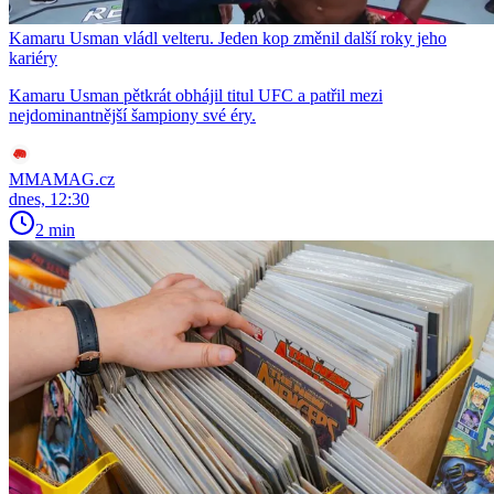
Kamaru Usman vládl velteru. Jeden kop změnil další roky jeho
kariéry
Kamaru Usman pětkrát obhájil titul UFC a patřil mezi
nejdominantnější šampiony své éry.
MMAMAG.cz
dnes, 12:30
2 min