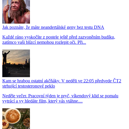
Jak poznáte, že máte neandertálské geny bez testu DNA
Každé ráno vyskočíte z postele ještě před zazvoněním budíku,
zatímco vaši blízcí nemohou rozlepit oči. Při...
Kam se hrabou ostatní akčňáky. V neděli ve 22:05 předvede ČT2
strhující testosteronové peklo
Neděle večer. Pracovní týden je pryč, víkendový klid se pomalu
vytrácí a vy hledáte film, který vás vtáhne....