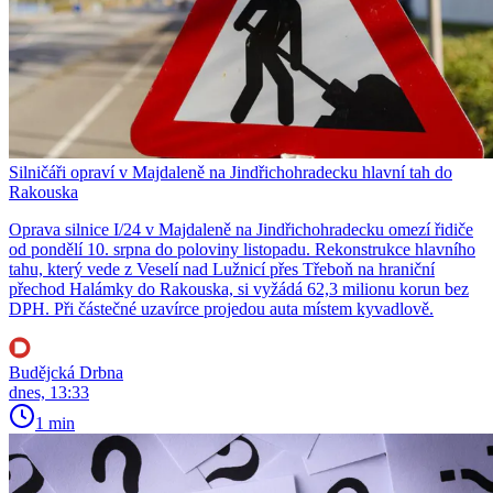
Silničáři opraví v Majdaleně na Jindřichohradecku hlavní tah do
Rakouska
Oprava silnice I/24 v Majdaleně na Jindřichohradecku omezí řidiče
od pondělí 10. srpna do poloviny listopadu. Rekonstrukce hlavního
tahu, který vede z Veselí nad Lužnicí přes Třeboň na hraniční
přechod Halámky do Rakouska, si vyžádá 62,3 milionu korun bez
DPH. Při částečné uzavírce projedou auta místem kyvadlově.
Budějcká Drbna
dnes, 13:33
1 min