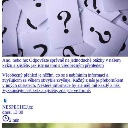
Ano, nebo ne: Odpovězte správně na jednoduché otázky v našem
kvízu a zjistěte, jak jste na tom s všeobecným přehledem
Všeobecný přehled je něčím, co se s nabíráním informací a
zvyšujícím se věkem obvykle zvyšuje. Každý z nás je přeborníkem
v jiných oblastech. Některé informace by ale měl mít každý z nás.
Vyzkoušejte náš kvíz a zjistěte, zda jste ve formě.
NESPECHEJ.cz
dnes, 13:30
2 min