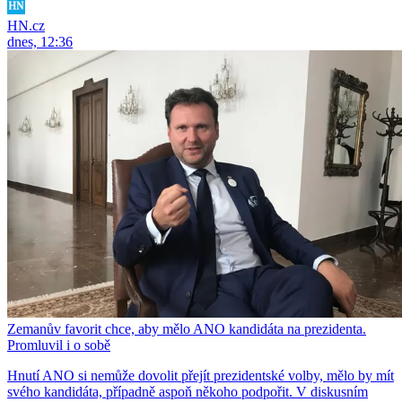
HN.cz
dnes, 12:36
Zemanův favorit chce, aby mělo ANO kandidáta na prezidenta.
Promluvil i o sobě
Hnutí ANO si nemůže dovolit přejít prezidentské volby, mělo by mít
svého kandidáta, případně aspoň někoho podpořit. V diskusním