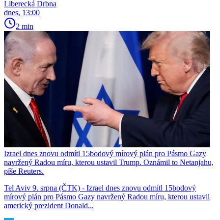
Liberecká Drbna
dnes, 13:00
2 min
Izrael dnes znovu odmítl 15bodový mírový plán pro Pásmo Gazy
navržený Radou míru, kterou ustavil Trump. Oznámil to Netanjahu,
píše Reuters.
Tel Aviv 9. srpna (ČTK) - Izrael dnes znovu odmítl 15bodový
mírový plán pro Pásmo Gazy navržený Radou míru, kterou ustavil
americký prezident Donald...