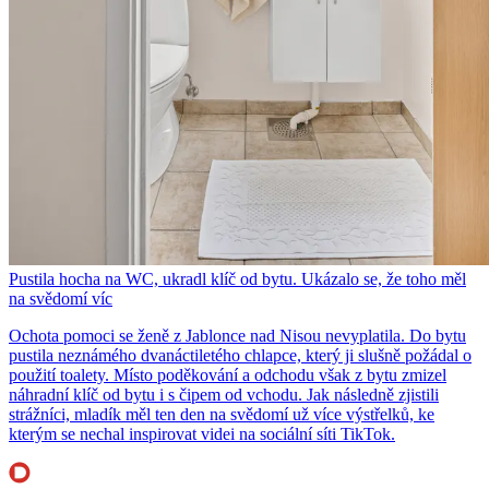
Pustila hocha na WC, ukradl klíč od bytu. Ukázalo se, že toho měl
na svědomí víc
Ochota pomoci se ženě z Jablonce nad Nisou nevyplatila. Do bytu
pustila neznámého dvanáctiletého chlapce, který ji slušně požádal o
použití toalety. Místo poděkování a odchodu však z bytu zmizel
náhradní klíč od bytu i s čipem od vchodu. Jak následně zjistili
strážníci, mladík měl ten den na svědomí už více výstřelků, ke
kterým se nechal inspirovat videi na sociální síti TikTok.