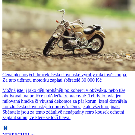
Cena plechových hraček československé výroby raketově stoupá.
Za tuto titěrnou motorku zaplatí sběratelé 30 000 Kč
Možná jste ji jako děti proháněli po koberci v obýváku, nebo tiše
obdivovali na poličce u dědečka v pracovně. Tehdy to byla jen
milovaná hračka či vkusná dekorace za pár korun, která dotvářela
kouzlo československých domovů. Dnes je ale všechno jinak.
Sběratelé jsou za tento zdánlivě nenápadný retro kousek ochotni
zaplatit sumu, ze které se točí hlava.
NESPECHEJ.cz