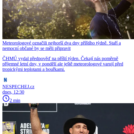
Meteorologové označili nejhorší dva dny příštího týdně. Staří a
nemocní občané by se měli připravit
ČHMÚ vydal předpověď na příští týden. Čekají nás poměrně
příjemné letní dny, v pondělí ale ještě meteorologové varují před
tropickými teplotami a bouřkami.
NESPECHEJ.cz
dnes, 12:30
2 min