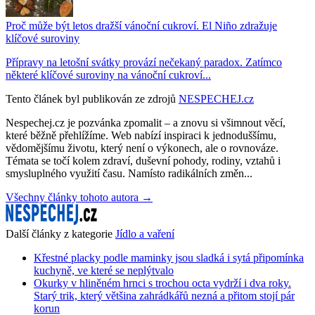
Proč může být letos dražší vánoční cukroví. El Niño zdražuje
klíčové suroviny
Přípravy na letošní svátky provází nečekaný paradox. Zatímco
některé klíčové suroviny na vánoční cukroví...
Tento článek byl publikován ze zdrojů
NESPECHEJ.cz
Nespechej.cz je pozvánka zpomalit – a znovu si všimnout věcí,
které běžně přehlížíme. Web nabízí inspiraci k jednoduššímu,
vědomějšímu životu, který není o výkonech, ale o rovnováze.
Témata se točí kolem zdraví, duševní pohody, rodiny, vztahů i
smysluplného využití času. Namísto radikálních změn...
Všechny články tohoto autora →
Další články z kategorie
Jídlo a vaření
Křestné placky podle maminky jsou sladká i sytá připomínka
kuchyně, ve které se neplýtvalo
Okurky v hliněném hrnci s trochou octa vydrží i dva roky.
Starý trik, který většina zahrádkářů nezná a přitom stojí pár
korun