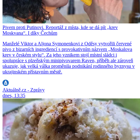
Pivem proti Putinovi. Reportáž z místa, kde se dá pít „krev
Moskvana“. I díky Čechům
Manželé Viktor a Aljona Symonenkovi z Oděsy vytvořili červené
pivo z bizarních ingrediencí s provokativním názvem „Moskalova
krev v českém stylu“. Za jeho vznikem stojí místní sládci i
spolupráce s plzeňským minipivovarem Raven, příběh ale zároveň
ukazuje, jak velká válka proměnila podnikání rodinného byznysu v
ukrajinském přístavním městě.
Aktuálně.cz - Zprávy
dnes, 13:35