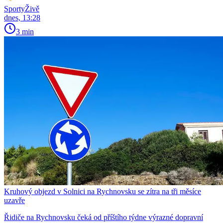
SportyŽivě
dnes, 13:28
3 min
Kruhový objezd v Solnici na Rychnovsku se zítra na tři měsíce
uzavře
Řidiče na Rychnovsku čeká od příštího týdne výrazné dopravní