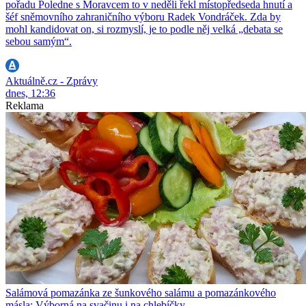
pořadu Poledne s Moravcem to v neděli řekl místopředseda hnutí a
šéf sněmovního zahraničního výboru Radek Vondráček. Zda by
mohl kandidovat on, si rozmyslí, je to podle něj velká „debata se
sebou samým“.
Aktuálně.cz - Zprávy
dnes, 12:36
Reklama
Salámová pomazánka ze šunkového salámu a pomazánkového
másla: Výborná na svačinu i na chlebíčky