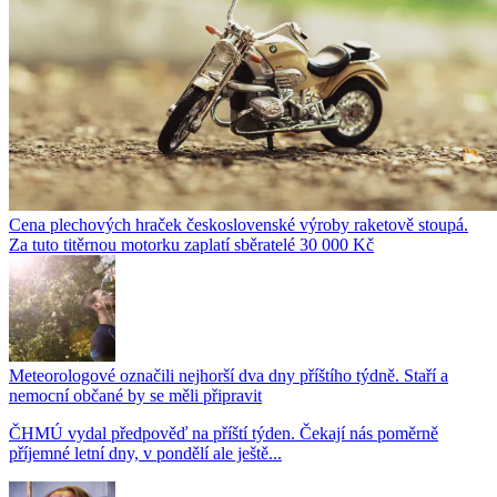
Cena plechových hraček československé výroby raketově stoupá.
Za tuto titěrnou motorku zaplatí sběratelé 30 000 Kč
Meteorologové označili nejhorší dva dny příštího týdně. Staří a
nemocní občané by se měli připravit
ČHMÚ vydal předpověď na příští týden. Čekají nás poměrně
příjemné letní dny, v pondělí ale ještě...