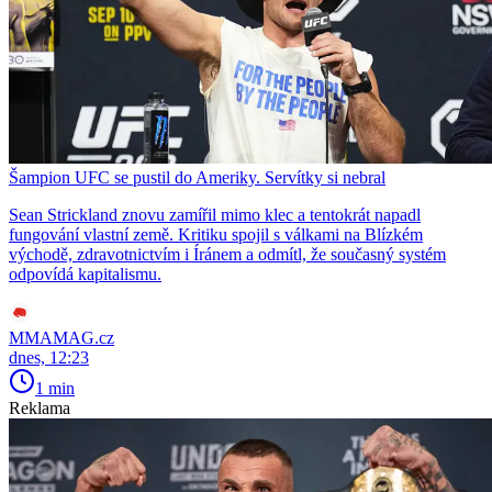
Šampion UFC se pustil do Ameriky. Servítky si nebral
Sean Strickland znovu zamířil mimo klec a tentokrát napadl
fungování vlastní země. Kritiku spojil s válkami na Blízkém
východě, zdravotnictvím i Íránem a odmítl, že současný systém
odpovídá kapitalismu.
MMAMAG.cz
dnes, 12:23
1 min
Reklama