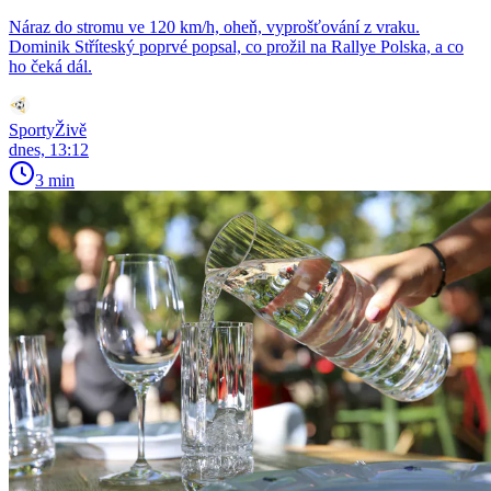
Náraz do stromu ve 120 km/h, oheň, vyprošťování z vraku.
Dominik Stříteský poprvé popsal, co prožil na Rallye Polska, a co
ho čeká dál.
SportyŽivě
dnes, 13:12
3 min