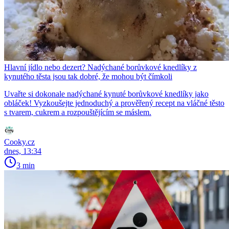
Hlavní jídlo nebo dezert? Nadýchané borůvkové knedlíky z
kynutého těsta jsou tak dobré, že mohou být čímkoli
Uvařte si dokonale nadýchané kynuté borůvkové knedlíky jako
obláček! Vyzkoušejte jednoduchý a prověřený recept na vláčné těsto
s tvarem, cukrem a rozpouštějícím se máslem.
Cooky.cz
dnes, 13:34
3 min