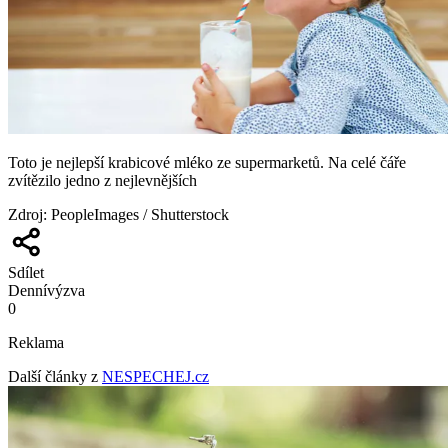
Toto je nejlepší krabicové mléko ze supermarketů. Na celé čáře
zvítězilo jedno z nejlevnějších
Zdroj
:
PeopleImages / Shutterstock
Sdílet
Denní
výzva
0
Reklama
Další články z
NESPECHEJ.cz