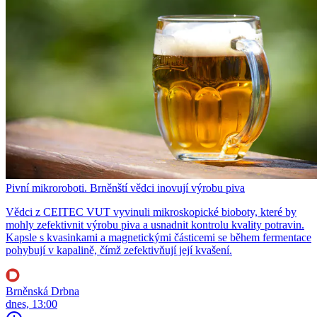
Pivní mikroroboti. Brněnští vědci inovují výrobu piva
Vědci z CEITEC VUT vyvinuli mikroskopické bioboty, které by
mohly zefektivnit výrobu piva a usnadnit kontrolu kvality potravin.
Kapsle s kvasinkami a magnetickými částicemi se během fermentace
pohybují v kapalině, čímž zefektivňují její kvašení.
Brněnská Drbna
dnes, 13:00