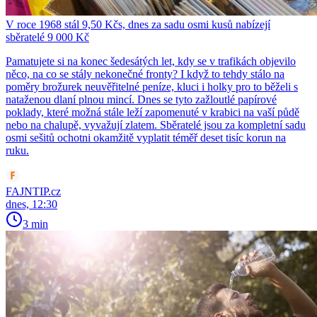
V roce 1968 stál 9,50 Kčs, dnes za sadu osmi kusů nabízejí
sběratelé 9 000 Kč
Pamatujete si na konec šedesátých let, kdy se v trafikách objevilo
něco, na co se stály nekonečné fronty? I když to tehdy stálo na
poměry brožurek neuvěřitelné peníze, kluci i holky pro to běželi s
nataženou dlaní plnou mincí. Dnes se tyto zažloutlé papírové
poklady, které možná stále leží zapomenuté v krabici na vaší půdě
nebo na chalupě, vyvažují zlatem. Sběratelé jsou za kompletní sadu
osmi sešitů ochotni okamžitě vyplatit téměř deset tisíc korun na
ruku.
FAJNTIP.cz
dnes, 12:30
3 min