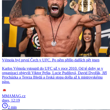
Vémola byl první Čech v UFC. Po něm přišlo dalších pět jmen
Karlos Vémola vstoupil do UFC už v roce 2010. Od té doby se v
organizaci objevili Viktor Pešta, Lucie Pudilová, David Dvořák, Jiří
Procházka a Tereza Bledá a česká stopa došla až k mistrovskému
pásu.
MMAMAG.cz
dnes, 12:19
2 min