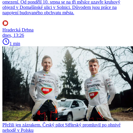
omezení. Od pondělí 10. srpna se na tři měsíce uzavře kruhový
objezd v Domašínské ulici v Solnici. Důvodem jsou práce na
napojení budovaného obchvatu města.
Hradecká Drbna
dnes, 13:26
1 min
Přežili jen zázrakem. Český pilot Stříteský promluvil po ohnivé
nehodě v Polsku