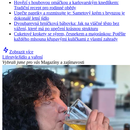
Hovězí s houbovou omáčkou a karlovarským knedlíkem:
Tradiční recept pro rodinné obědy
Upečte papriky a rozmixujte je: Sametový krém s brynzou je
dokonalé letní jídlo
Dvoubarevná hrníčková bábovka: Jak na vláčné těsto bez
vážení, které má po upečení krásnou strukturu
Cuketové krokety se sýrem, česnekem a majoránkou: Potěšte
každého mlsouna křupavými kuličkami z vlastní zahrady
Zobrazit více
Lifestyle
Jídlo a vaření
Vybrali jsme pro vás
Magazíny a zajímavosti