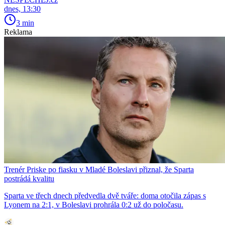
dnes, 13:30
3 min
Reklama
Trenér Priske po fiasku v Mladé Boleslavi přiznal, že Sparta
postrádá kvalitu
Sparta ve třech dnech předvedla dvě tváře: doma otočila zápas s
Lyonem na 2:1, v Boleslavi prohrála 0:2 už do poločasu.