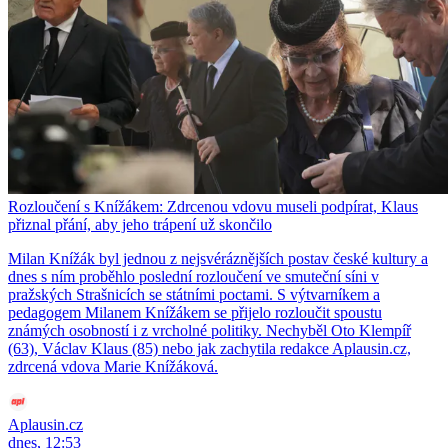
Rozloučení s Knížákem: Zdrcenou vdovu museli podpírat, Klaus
přiznal přání, aby jeho trápení už skončilo
Milan Knížák byl jednou z nejsvéráznějších postav české kultury a
dnes s ním proběhlo poslední rozloučení ve smuteční síni v
pražských Strašnicích se státními poctami. S výtvarníkem a
pedagogem Milanem Knížákem se přijelo rozloučit spoustu
známých osobností i z vrcholné politiky. Nechyběl Oto Klempíř
(63), Václav Klaus (85) nebo jak zachytila redakce Aplausin.cz,
zdrcená vdova Marie Knížáková.
Aplausin.cz
dnes, 12:53