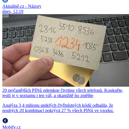
Aktuálně.cz - Názory
dnes, 12:19
20 nejčastějších PINů odemkne čtvrtinu všech telefonů. Koukněte,
jestli je v seznamu i ten váš, a okamžitě ho změňte
Analýza 3,4 milionu uniklých čtyřmístných kódů odhalila, že
pouhých 20 kombinací pokrývá 27 % všech PINů ve vzorku.
Mobify.cz