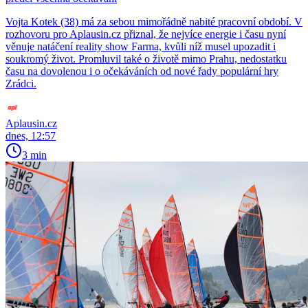
Vojta Kotek (38) má za sebou mimořádně nabité pracovní období. V
rozhovoru pro Aplausin.cz přiznal, že nejvíce energie i času nyní
věnuje natáčení reality show Farma, kvůli níž musel upozadit i
soukromý život. Promluvil také o životě mimo Prahu, nedostatku
času na dovolenou i o očekáváních od nové řady populární hry
Zrádci.
Aplausin.cz
dnes, 12:57
3 min