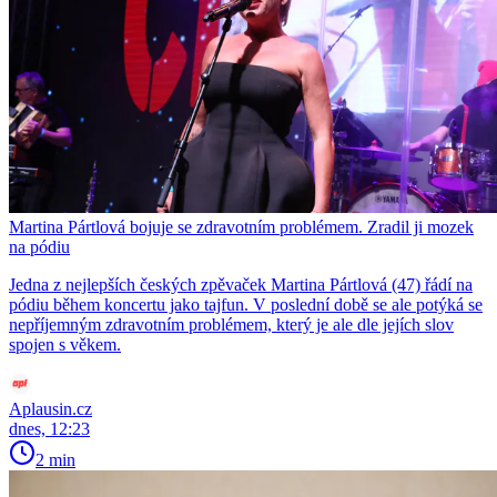
Martina Pártlová bojuje se zdravotním problémem. Zradil ji mozek
na pódiu
Jedna z nejlepších českých zpěvaček Martina Pártlová (47) řádí na
pódiu během koncertu jako tajfun. V poslední době se ale potýká se
nepříjemným zdravotním problémem, který je ale dle jejích slov
spojen s věkem.
Aplausin.cz
dnes, 12:23
2 min