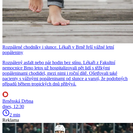
Rozpálené chodníky i slunce. Lékaři v Brně řeší vážné letní
popáleniny
Rozpálený asfalt nebo pár hodin bez stínu. Lékaři z Fakultní
nemocnice Brno letos už hospitalizovali pět lidí s těžkými
popáleninami chodidel, mezi nimi i roční dítě. Ošetřovali také
pacienty s vážnými popáleninami od slunce a varují, že podobných
případů během tropických dnů přibývá.
Brněnská Drbna
dnes, 12:30
2 min
Reklama