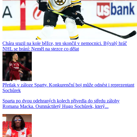
Chára srazil na kole běžce, ten skončil v nemocnici. Bývalý hráč
NHL se brání: Neměl na stezce co dělat
Přetlak v záloze Sparty. Konkurenční boj může odnést i reprezentant
Sochůrek
Sparta po dvou odehraných kolech přivedla do středu zálohy
Romana Macka. Osmnáctiletý Hugo Sochůrek, který...