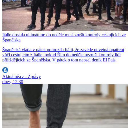
Itálie dostala ultimátum: do neděle musí zrušit kontroly cestujících ze
Španělska
Španělská vláda v pátek pohrozila Itálii, že zavede odvetná opatření
vůči cestujícím z Itálie, pokud Řím do neděle nezruší kontroly lidí
přijíždějících ze Španělska. V pátek o tom napsal deník El País.
Aktuálně.cz - Zprávy
dnes, 12:30