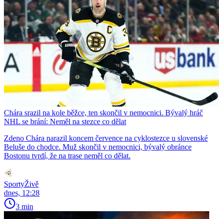
Chára srazil na kole běžce, ten skončil v nemocnici. Bývalý hráč
NHL se brání: Neměl na stezce co dělat
Zdeno Chára narazil koncem července na cyklostezce u slovenské
Beluše do chodce. Muž skončil v nemocnici, bývalý obránce
Bostonu tvrdí, že na trase neměl co dělat.
SportyŽivě
dnes, 12:28
3 min