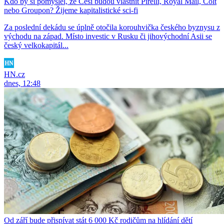
Kdo by si pomyslel, že Češi budou vlastnit Pirelli, Royal Mail, Colt
nebo Groupon? Žijeme kapitalistické sci-fi
Za poslední dekádu se úplně otočila korouhvička českého byznysu z
východu na západ. Místo investic v Rusku či jihovýchodní Asii se
český velkokapitál...
HN.cz
dnes, 12:48
Od září bude přispívat stát 6 000 Kč rodičům na hlídání dětí