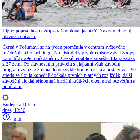
Lipno poprvé hostí evropský šampionát jachtařů. Závodníci bojují
hlavně s počasím
Černá v Pošumaví se na týden proměnila v centrum světového
mládežnického jachtingu. Na historicky prvním mistrovství Evropy
lodní třídy 29er pořádaném v České republice se sešlo 182 posádek
z 27 zemí. Po slavnostním průvodu s vlajkami však závodní
program výrazně zpomalilo nezvykle horké počasí a nestálý vítr. Ve
středu se flotila konečně dočkala prvních platných rozjížděk, další
závodění ale dál připomíná hledání krátkých oken mezi bezvětřím a
bouřkami.
Budějcká Drbna
dnes, 12:56
4 min