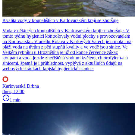
Kvalita vody v koupalištích v Karlovarském kraji se zhoršuje
Voda v některých koupalištích v Karlovarském kraji se zhoršuje. V
tomto týdnu hygienici kontrolovaly vodní plochy s provozovatelem
na Karlovarsku. V areálu Rolava v Karlových Varech je u mola i na
pláži voda na třetím z pěti stupňů kvality a ve vodě jsou sinice. Ve
Velkém rybníku u Hroznětína je už od konce července zákaz
koupání a voda je zde znečištěná vodním květem, chlorofylem-a a
sinicemi, špatná je i průhlednost, vyplývá z aktuálních údajů na
webových stránkách krajské hygienické stanice.
Karlovarská Drbna
dnes, 12:00
1 min