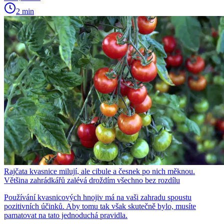
2 min
Rajčata kvasnice milují, ale cibule a česnek po nich měknou.
Většina zahrádkářů zalévá droždím všechno bez rozdílu
Používání kvasnicových hnojiv má na vaši zahradu spoustu
pozitivních účinků. Aby tomu tak však skutečně bylo, musíte
pamatovat na tato jednoduchá pravidla.