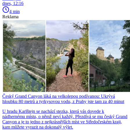
dnes, 12:16
4 min
Reklama
Český Grand Canyon láká na velkolepou podívanou: Ukrývá
hloubku 80 metrů a tyrkysovou vodu, z Prahy jste tam za 40 minut
U hradu Karlštejn se nachází stezka, která vás dovede k
nádhernému místu, o němž neví každý. Přezdívá se mu český Grand
Canyon a je to jedno z nejkrásnějších míst ve Středočeském kraji,
kam můžete vyrazit na dokonalý výlet.