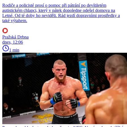
Rodiče a policisté prosí o pomoc při pátrání po devítiletém
autistickém chlapci, který v pátek dopoledne odešel domova na
Letné. Od té doby ho neviděli. Rád jezdí dopravními prostředky a
také výtahem.
Pražská Drbna
dnes, 12:06
1 min