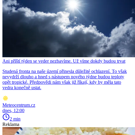
Ani příští týden se veder nezbavíme. Už víme dokdy budou trvat
Studená fronta na naše území přinesla důležité ochlazení. To však
nevydrží dlouho a hned s nástupem nového týdne budou teploty
opět tropické. Předpovědi nám však již říkají, kdy by měla tato
vedra konečně ustat.
Meteocentrum.cz
dnes, 12:00
2 min
Reklama