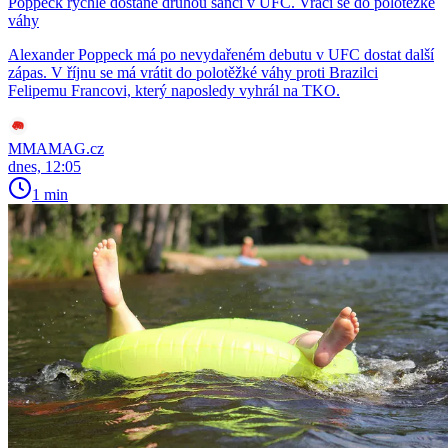
Poppeck rychle dostane druhou šanci v UFC. Vrací se do polotěžké
váhy
Alexander Poppeck má po nevydařeném debutu v UFC dostat další
zápas. V říjnu se má vrátit do polotěžké váhy proti Brazilci
Felipemu Francovi, který naposledy vyhrál na TKO.
MMAMAG.cz
dnes, 12:05
1 min