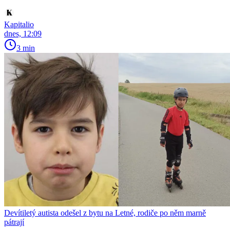
Kapitalio
dnes, 12:09
3 min
Devítiletý autista odešel z bytu na Letné, rodiče po něm marně
pátrají