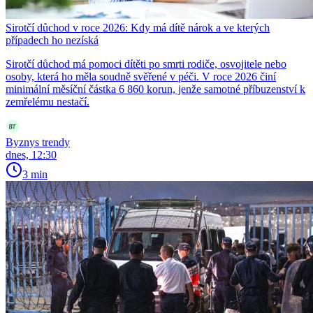
Sirotčí důchod v roce 2026: Kdy má dítě nárok a ve kterých
případech ho nezíská
Sirotčí důchod má pomoci dítěti po smrti rodiče, osvojitele nebo
osoby, která ho měla soudně svěřené v péči. V roce 2026 činí
minimální měsíční částka 6 860 korun, jenže samotné příbuzenství k
zemřelému nestačí.
Byznys trendy
dnes, 12:30
3 min