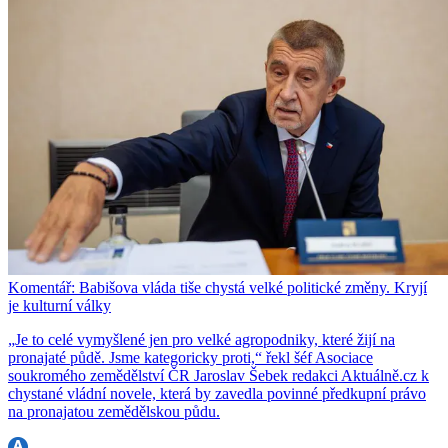
Komentář: Babišova vláda tiše chystá velké politické změny. Kryjí
je kulturní války
„Je to celé vymyšlené jen pro velké agropodniky, které žijí na
pronajaté půdě. Jsme kategoricky proti,“ řekl šéf Asociace
soukromého zemědělství ČR Jaroslav Šebek redakci Aktuálně.cz k
chystané vládní novele, která by zavedla povinné předkupní právo
na pronajatou zemědělskou půdu.