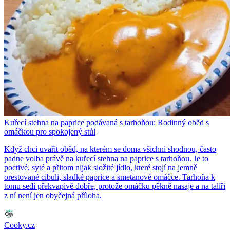
Kuřecí stehna na paprice podávaná s tarhoňou: Rodinný oběd s
omáčkou pro spokojený stůl
Když chci uvařit oběd, na kterém se doma všichni shodnou, často
padne volba právě na kuřecí stehna na paprice s tarhoňou. Je to
poctivé, syté a přitom nijak složité jídlo, které stojí na jemně
orestované cibuli, sladké paprice a smetanové omáčce. Tarhoňa k
tomu sedí překvapivě dobře, protože omáčku pěkně nasaje a na talíři
z ní není jen obyčejná příloha.
Cooky.cz