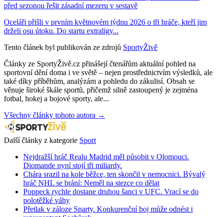
před sezonou řešit zásadní mezeru v sestavě
Oceláři přišli v prvním květnovém týdnu 2026 o tři hráče, kteří jim
drželi osu útoku. Do startu extraligy...
Tento článek byl publikován ze zdrojů
SportyŽivě
Články ze SportyŽivě.cz přinášejí čtenářům aktuální pohled na
sportovní dění doma i ve světě – nejen prostřednictvím výsledků, ale
také díky příběhům, analýzám a pohledu do zákulisí. Obsah se
věnuje široké škále sportů, přičemž silně zastoupený je zejména
fotbal, hokej a bojové sporty, ale...
Všechny články tohoto autora →
Další články z kategorie
Sport
Nejdražší hráč Realu Madrid měl působit v Olomouci.
Diomande nyní stojí tři miliardy.
Chára srazil na kole běžce, ten skončil v nemocnici. Bývalý
hráč NHL se brání: Neměl na stezce co dělat
Poppeck rychle dostane druhou šanci v UFC. Vrací se do
polotěžké váhy
Přetlak v záloze Sparty. Konkurenční boj může odnést i