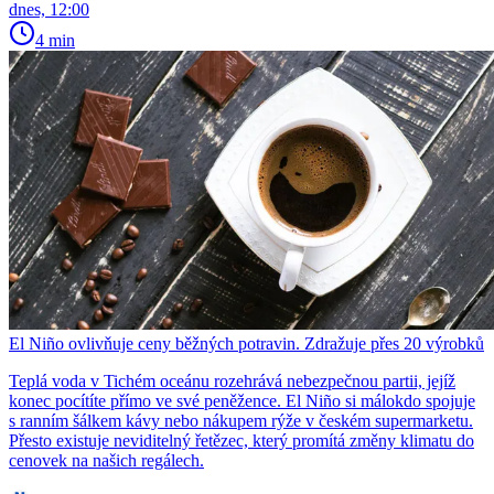
dnes, 12:00
4 min
El Niño ovlivňuje ceny běžných potravin. Zdražuje přes 20 výrobků
Teplá voda v Tichém oceánu rozehrává nebezpečnou partii, jejíž
konec pocítíte přímo ve své peněžence. El Niño si málokdo spojuje
s ranním šálkem kávy nebo nákupem rýže v českém supermarketu.
Přesto existuje neviditelný řetězec, který promítá změny klimatu do
cenovek na našich regálech.