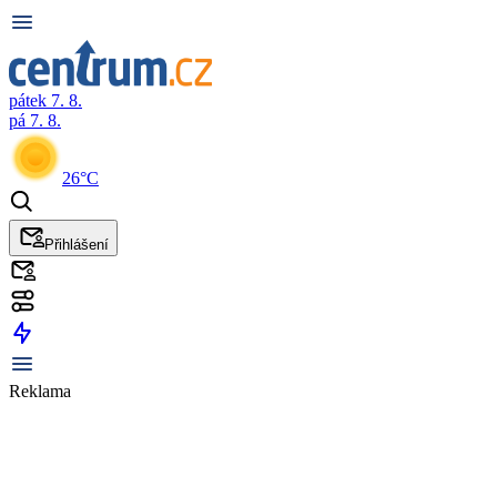
pátek 7. 8.
pá 7. 8.
26°C
Přihlášení
Reklama