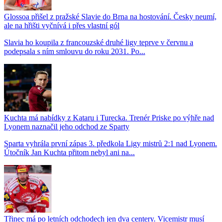
Glossoa přišel z pražské Slavie do Brna na hostování. Česky neumí,
ale na hřišti vyčnívá i přes vlastní gól
Slavia ho koupila z francouzské druhé ligy teprve v červnu a
podepsala s ním smlouvu do roku 2031. Po...
Kuchta má nabídky z Kataru i Turecka. Trenér Priske po výhře nad
Lyonem naznačil jeho odchod ze Sparty
Sparta vyhrála první zápas 3. předkola Ligy mistrů 2:1 nad Lyonem.
Útočník Jan Kuchta přitom nebyl ani na...
Třinec má po letních odchodech jen dva centery. Vicemistr musí