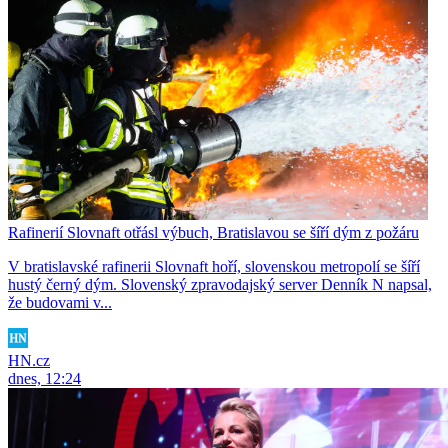
Rafinerií Slovnaft otřásl výbuch, Bratislavou se šíří dým z požáru
V bratislavské rafinerii Slovnaft hoří, slovenskou metropolí se šíří
hustý černý dým. Slovenský zpravodajský server Denník N napsal,
že budovami v...
HN.cz
dnes, 12:24