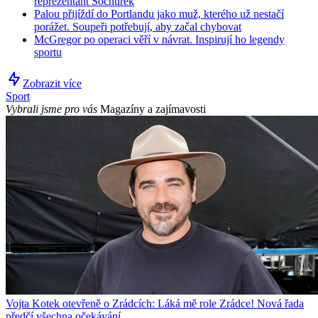
reprezentant Sochůrek
Palou přijíždí do Portlandu jako muž, kterého už nestačí
porážet. Soupeři potřebují, aby začal chybovat
McGregor po operaci věří v návrat. Inspirují ho legendy
sportu
Zobrazit více
Sport
Vybrali jsme pro vás
Magazíny a zajímavosti
Vojta Kotek otevřeně o Zrádcích: Láká mě role Zrádce! Nová řada
předčí všechna očekávání