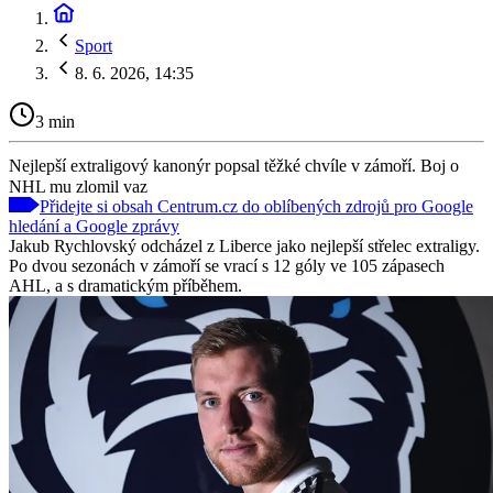
Sport
8. 6. 2026, 14:35
3 min
Nejlepší extraligový kanonýr popsal těžké chvíle v zámoří. Boj o
NHL mu zlomil vaz
Přidejte si obsah Centrum.cz do oblíbených zdrojů pro Google
hledání a Google zprávy
Jakub Rychlovský odcházel z Liberce jako nejlepší střelec extraligy.
Po dvou sezonách v zámoří se vrací s 12 góly ve 105 zápasech
AHL, a s dramatickým příběhem.