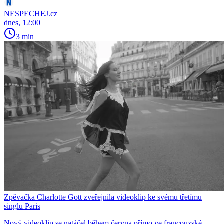
NESPECHEJ.cz
dnes, 12:00
3 min
Zpěvačka Charlotte Gott zveřejnila videoklip ke svému třetímu
singlu Paris
Nový videoklip se natáčel během června přímo ve francouzské