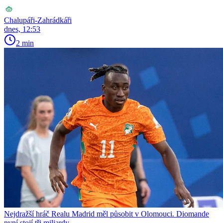
Chalupáři-Zahrádkáři
dnes, 12:53
2 min
Nejdražší hráč Realu Madrid měl působit v Olomouci. Diomande
nyní stojí tři miliardy.