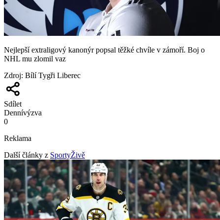
Nejlepší extraligový kanonýr popsal těžké chvíle v zámoří. Boj o
NHL mu zlomil vaz
Zdroj
:
Bílí Tygři Liberec
Sdílet
Denní
výzva
0
Reklama
Další články z
SportyŽivě