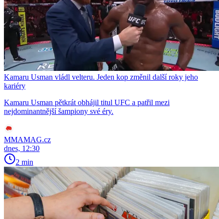
Kamaru Usman vládl velteru. Jeden kop změnil další roky jeho
kariéry
Kamaru Usman pětkrát obhájil titul UFC a patřil mezi
nejdominantnější šampiony své éry.
MMAMAG.cz
dnes, 12:30
2 min