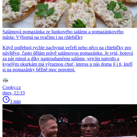
Salámová pomazánka ze šunkového salámu a pomazánkového
másla: Výborná na svačinu i na chlebíčky
Když potřebuji rychle nachystat večeři nebo něco na chlebíčky pro
návštěvu, často dělám právě salámovou pomazánku. Je sytá, hotová
za pár minut a díky nastrouhanému salámu, vejcím natvrdo a
kyselým okurkám má výraznou chuť, kterou u nás doma jí i ti, kteří
si na pomazánky běžně moc nepotrpí.
Cooky.cz
dnes, 12:33
3 min