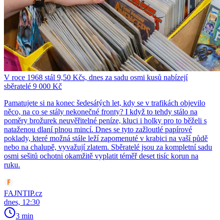
V roce 1968 stál 9,50 Kčs, dnes za sadu osmi kusů nabízejí
sběratelé 9 000 Kč
Pamatujete si na konec šedesátých let, kdy se v trafikách objevilo
něco, na co se stály nekonečné fronty? I když to tehdy stálo na
poměry brožurek neuvěřitelné peníze, kluci i holky pro to běželi s
nataženou dlaní plnou mincí. Dnes se tyto zažloutlé papírové
poklady, které možná stále leží zapomenuté v krabici na vaší půdě
nebo na chalupě, vyvažují zlatem. Sběratelé jsou za kompletní sadu
osmi sešitů ochotni okamžitě vyplatit téměř deset tisíc korun na
ruku.
FAJNTIP.cz
dnes, 12:30
3 min