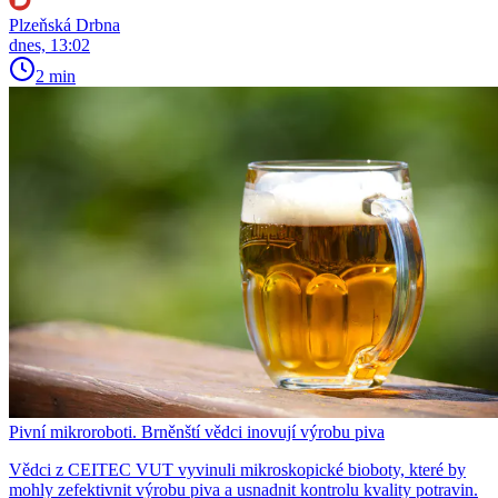
Plzeňská Drbna
dnes, 13:02
2 min
Pivní mikroroboti. Brněnští vědci inovují výrobu piva
Vědci z CEITEC VUT vyvinuli mikroskopické bioboty, které by
mohly zefektivnit výrobu piva a usnadnit kontrolu kvality potravin.