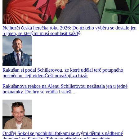
Nejhezčí česká herečka roku 2026: Do úzkého výběru se dostalo jen
5 jmen, se kterými musí souhlasit každý
Rakušan si podal Schillerovou, ze které udělal terč potupného
posměchu: Její video Češi považují za bizár
Rakušanova reakce na Alenu Schillerovou nezůstala jen u jedné
poznámky. Do hry se vrátila i starší...
Ondřej Sokol se pochlubil fotkami se svými dětmi z nádherné
dovolené ve Skotsku: Takovou přírodu u nás nenajdete