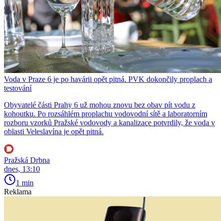
Voda v Praze 6 je po havárii opět pitná. PVK dokončily proplach a
testování
Obyvatelé části Prahy 6 už mohou znovu bez obav pít vodu z
kohoutku. Po rozsáhlém proplachu vodovodní sítě a laboratorním
rozboru vzorků Pražské vodovody a kanalizace potvrdily, že voda v
oblasti Veleslavína je opět pitná.
Pražská Drbna
dnes, 13:10
1 min
Reklama