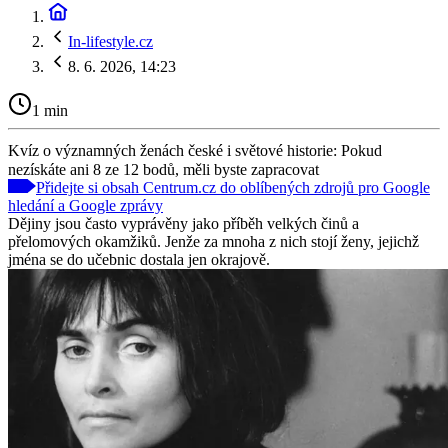
In-lifestyle.cz
8. 6. 2026, 14:23
1 min
Kvíz o významných ženách české i světové historie: Pokud
nezískáte ani 8 ze 12 bodů, měli byste zapracovat
Přidejte si obsah Centrum.cz do oblíbených zdrojů pro Google
hledání a Google zprávy
Dějiny jsou často vyprávěny jako příběh velkých činů a
přelomových okamžiků. Jenže za mnoha z nich stojí ženy, jejichž
jména se do učebnic dostala jen okrajově.