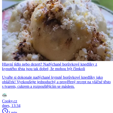
Hlavní jídlo nebo dezert? Nadýchané borůvkové knedlíky z
kynutého těsta jsou tak dobré, že mohou být čímkoli
Uvařte si dokonale nadýchané kynuté borůvkové knedlíky jako
obláček! Vyzkoušejte jednoduchý a prověřený recept na vláčné těsto
s tvarem, cukrem a rozpouštějícím se máslem.
Cooky.cz
dnes, 13:34
3 min