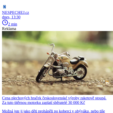
NESPECHEJ.cz
dnes, 13:30
2 min
Reklama
Cena plechových hraček československé výroby raketově stoupá.
Za tuto titěrnou motorku zaplatí sběratelé 30 000 Kč
Možná jste ji jako děti proháněli po koberci v obýváku, nebo tiše