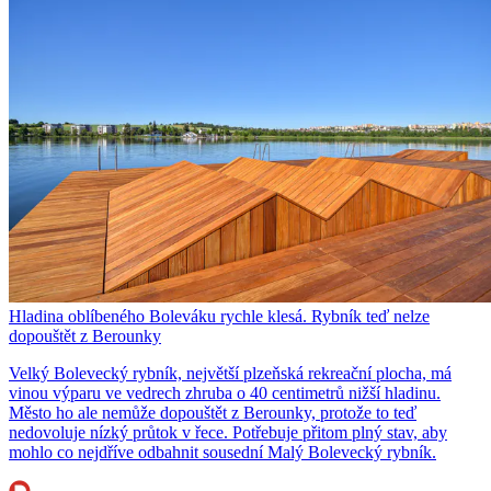
Hladina oblíbeného Boleváku rychle klesá. Rybník teď nelze
dopouštět z Berounky
Velký Bolevecký rybník, největší plzeňská rekreační plocha, má
vinou výparu ve vedrech zhruba o 40 centimetrů nižší hladinu.
Město ho ale nemůže dopouštět z Berounky, protože to teď
nedovoluje nízký průtok v řece. Potřebuje přitom plný stav, aby
mohlo co nejdříve odbahnit sousední Malý Bolevecký rybník.