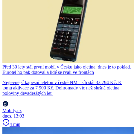
Před 30 lety stál první mobil v Česku jako ojetina, dnes je to poklad.
Eurotel ho pak dotoval a lidé se rvali ve frontách
Nejlevnější kapesní telefon v české NMT síti stál 33 794 Kč. K
tomu aktivace za 7 900 Kč. Dohromady víc než slušná ojetina
poloviny devadesátých let.
Mobify.cz
dnes, 13:03
4 min