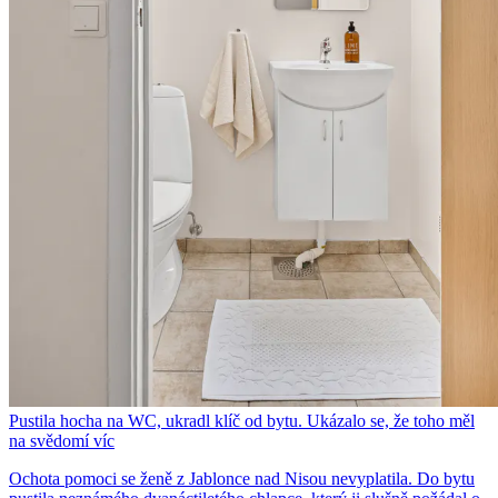
Pustila hocha na WC, ukradl klíč od bytu. Ukázalo se, že toho měl
na svědomí víc
Ochota pomoci se ženě z Jablonce nad Nisou nevyplatila. Do bytu