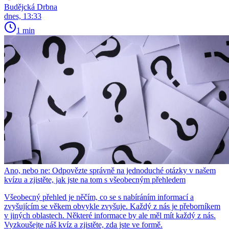
Budějcká Drbna
dnes, 13:33
1 min
Ano, nebo ne: Odpovězte správně na jednoduché otázky v našem
kvízu a zjistěte, jak jste na tom s všeobecným přehledem
Všeobecný přehled je něčím, co se s nabíráním informací a
zvyšujícím se věkem obvykle zvyšuje. Každý z nás je přeborníkem
v jiných oblastech. Některé informace by ale měl mít každý z nás.
Vyzkoušejte náš kvíz a zjistěte, zda jste ve formě.