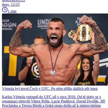
MMAMAG.cz
dnes, 12:23
1 min
Vémola byl první Čech v UFC. Po něm přišlo dalších pět jmen
Karlos Vémola vstoupil do UFC už v roce 2010. Od té doby se v
organizaci objevili Viktor Pešta, Lucie Pudilová, David Dvořák, Jiří
Procházka a Tereza Bledá a česká stopa došla až k mistrovskému