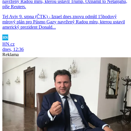
navržený Radou míru, kterou ustavil Trump. Oznámil to Netanjahu,
píše Reuters.
Tel Aviv 9. srpna (ČTK) - Izrael dnes znovu odmítl 15bodový
mírový plán pro Pásmo Gazy navržený Radou míru, kterou ustavil
americký prezident Donald...
HN.cz
dnes, 12:36
Reklama