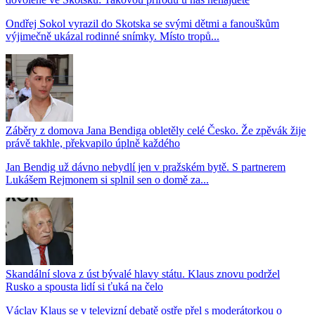
Ondřej Sokol vyrazil do Skotska se svými dětmi a fanouškům
výjimečně ukázal rodinné snímky. Místo tropů...
Záběry z domova Jana Bendiga obletěly celé Česko. Že zpěvák žije
právě takhle, překvapilo úplně každého
Jan Bendig už dávno nebydlí jen v pražském bytě. S partnerem
Lukášem Rejmonem si splnil sen o domě za...
Skandální slova z úst bývalé hlavy státu. Klaus znovu podržel
Rusko a spousta lidí si ťuká na čelo
Václav Klaus se v televizní debatě ostře přel s moderátorkou o