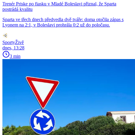
Trenér Priske po fiasku v Mladé Boleslavi přiznal, že Sparta
postrádá kvalitu
Sparta ve třech dnech předvedla dvě tváře: doma otočila zápas s
Lyonem na 2:1, v Boleslavi prohrála 0:2 už do poločasu.
SportyŽivě
dnes, 13:28
3 min