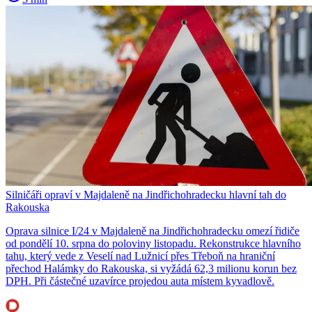
Silničáři opraví v Majdaleně na Jindřichohradecku hlavní tah do
Rakouska
Oprava silnice I/24 v Majdaleně na Jindřichohradecku omezí řidiče
od pondělí 10. srpna do poloviny listopadu. Rekonstrukce hlavního
tahu, který vede z Veselí nad Lužnicí přes Třeboň na hraniční
přechod Halámky do Rakouska, si vyžádá 62,3 milionu korun bez
DPH. Při částečné uzavírce projedou auta místem kyvadlově.