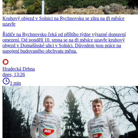
Kruhový objezd v Solnici na Rychnovsku se zítra na tři měsíce
uzavře
Řidiče na Rychnovsku čeká od příštího týdne výrazné dopravní
omezení. Od pondělí 10. srpna se na tři měsíce uzavře kruhový
objezd v Domašínské ulici v Solnici. Důvodem jsou práce na
napojení budovaného obchvatu města.
Hradecká Drbna
dnes, 13:26
1 min