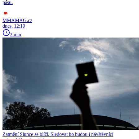
pásu.
MMAMAG.cz
dnes, 12:19
2 min
Zatmění Slunce se blíží. Sledovat ho budou i návštěvníci