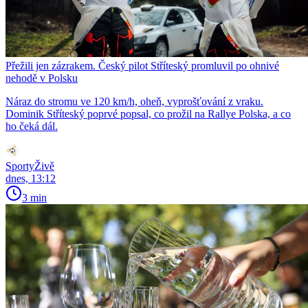
Přežili jen zázrakem. Český pilot Stříteský promluvil po ohnivé
nehodě v Polsku
Náraz do stromu ve 120 km/h, oheň, vyprošťování z vraku.
Dominik Stříteský poprvé popsal, co prožil na Rallye Polska, a co
ho čeká dál.
SportyŽivě
dnes, 13:12
3 min