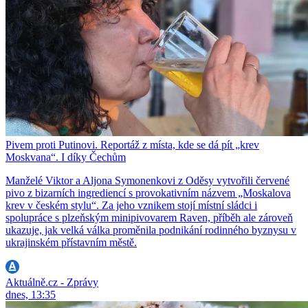
Pivem proti Putinovi. Reportáž z místa, kde se dá pít „krev
Moskvana“. I díky Čechům
Manželé Viktor a Aljona Symonenkovi z Oděsy vytvořili červené
pivo z bizarních ingrediencí s provokativním názvem „Moskalova
krev v českém stylu“. Za jeho vznikem stojí místní sládci i
spolupráce s plzeňským minipivovarem Raven, příběh ale zároveň
ukazuje, jak velká válka proměnila podnikání rodinného byznysu v
ukrajinském přístavním městě.
Aktuálně.cz - Zprávy
dnes, 13:35