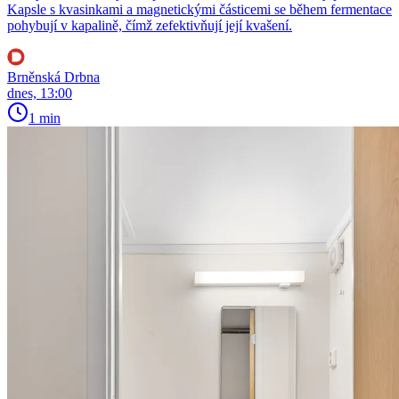
Kapsle s kvasinkami a magnetickými částicemi se během fermentace
pohybují v kapalině, čímž zefektivňují její kvašení.
Brněnská Drbna
dnes, 13:00
1 min