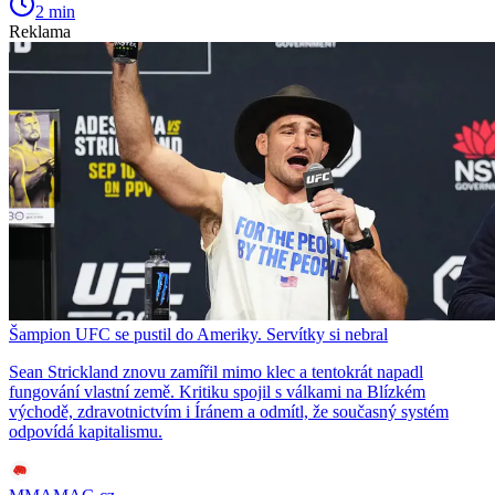
2 min
Reklama
Šampion UFC se pustil do Ameriky. Servítky si nebral
Sean Strickland znovu zamířil mimo klec a tentokrát napadl
fungování vlastní země. Kritiku spojil s válkami na Blízkém
východě, zdravotnictvím i Íránem a odmítl, že současný systém
odpovídá kapitalismu.