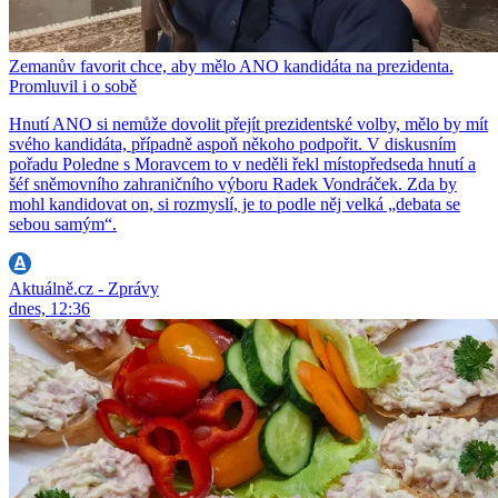
Zemanův favorit chce, aby mělo ANO kandidáta na prezidenta.
Promluvil i o sobě
Hnutí ANO si nemůže dovolit přejít prezidentské volby, mělo by mít
svého kandidáta, případně aspoň někoho podpořit. V diskusním
pořadu Poledne s Moravcem to v neděli řekl místopředseda hnutí a
šéf sněmovního zahraničního výboru Radek Vondráček. Zda by
mohl kandidovat on, si rozmyslí, je to podle něj velká „debata se
sebou samým“.
Aktuálně.cz - Zprávy
dnes, 12:36