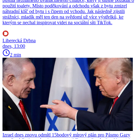
pustila neznámého dvanáctiletého chlapce, který ji slušně požádal o
použití toalety. Místo poděkování a odchodu však z bytu zmizel
náhradní klíč od bytu i s čipem od vchodu. Jak následně zjistili
strážníci, mladík měl ten den na svědomí už více výstřelků, ke
kterým se nechal inspirovat videi na sociální síti TikTok.
Liberecká Drbna
dnes, 13:00
2 min
Izrael dnes znovu odmítl 15bodový mírový plán pro Pásmo Gazy