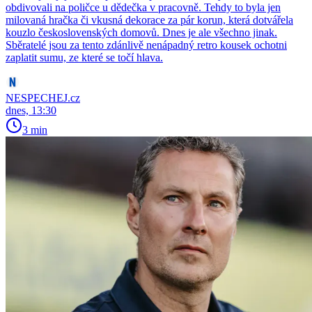
obdivovali na poličce u dědečka v pracovně. Tehdy to byla jen
milovaná hračka či vkusná dekorace za pár korun, která dotvářela
kouzlo československých domovů. Dnes je ale všechno jinak.
Sběratelé jsou za tento zdánlivě nenápadný retro kousek ochotni
zaplatit sumu, ze které se točí hlava.
NESPECHEJ.cz
dnes, 13:30
3 min