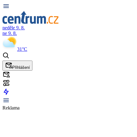
neděle 9. 8.
ne 9. 8.
31°C
Přihlášení
Reklama