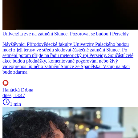
Univerzita zve na zatmění Slunce. Pozorovat se budou i Perseidy
Návštěvníci Přírodovědecké fakulty Univerzity Palackého budou
moci z její terasy ve středu sledovat částečné zatmění Slunce. Po
setmění potom přijde na řadu meteorický roj Perseidy. Součástí celé
akce budou přednášky, komentované pozorování nebo živý
videopřenos úplného zatmění Slunce ze Španělska. Vstup na akci
bude zdarma.
Hanácká Drbna
dnes, 13:47
1 min