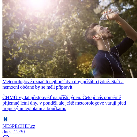
Meteorologové označili nejhorší dva dny příštího týdně. Staří a
nemocní občané by se měli připravit
ČHMÚ vydal předpověď na příští týden. Čekají nás poměrně
příjemné letní dny, v pondělí ale ještě meteorologové varují před
tropickými teplotami a bouřkami.
NESPECHEJ.cz
dnes, 12:30