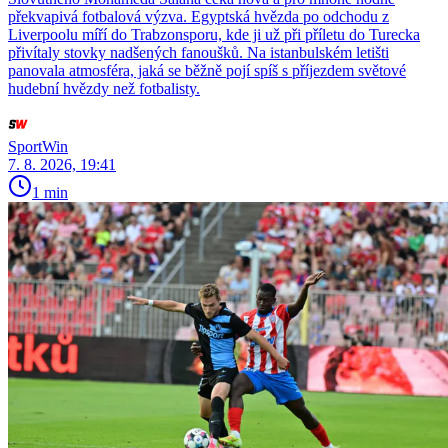
překvapivá fotbalová výzva. Egyptská hvězda po odchodu z
Liverpoolu míří do Trabzonsporu, kde ji už při příletu do Turecka
přivítaly stovky nadšených fanoušků. Na istanbulském letišti
panovala atmosféra, jaká se běžně pojí spíš s příjezdem světové
hudební hvězdy než fotbalisty.
SportWin
7. 8. 2026, 19:41
1 min