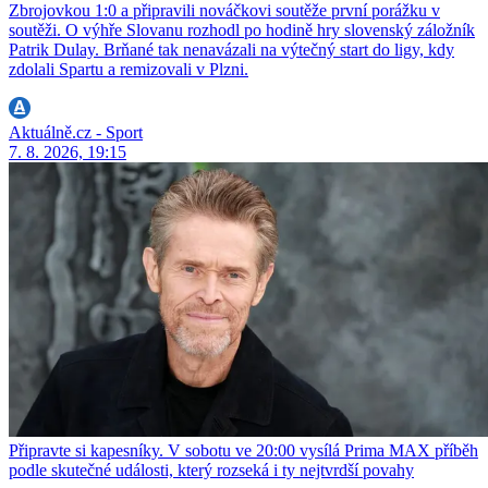
Zbrojovkou 1:0 a připravili nováčkovi soutěže první porážku v
soutěži. O výhře Slovanu rozhodl po hodině hry slovenský záložník
Patrik Dulay. Brňané tak nenavázali na výtečný start do ligy, kdy
zdolali Spartu a remizovali v Plzni.
Aktuálně.cz - Sport
7. 8. 2026, 19:15
Připravte si kapesníky. V sobotu ve 20:00 vysílá Prima MAX příběh
podle skutečné události, který rozseká i ty nejtvrdší povahy