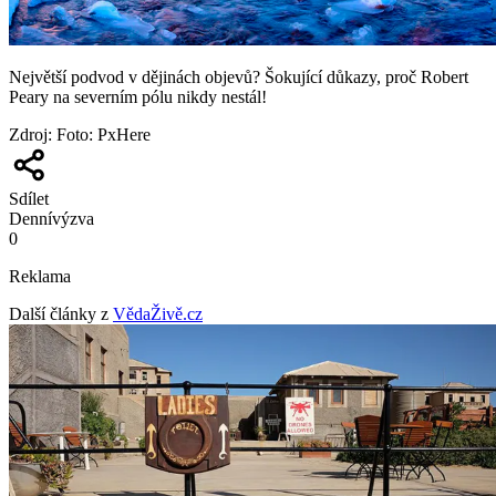
Největší podvod v dějinách objevů? Šokující důkazy, proč Robert
Peary na severním pólu nikdy nestál!
Zdroj
:
Foto: PxHere
Sdílet
Denní
výzva
0
Reklama
Další články z
VědaŽivě.cz