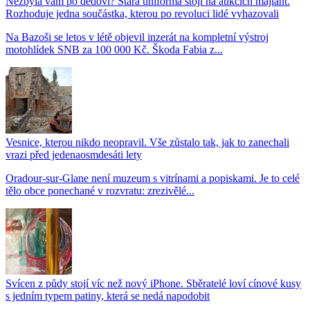
Nezbyla vám po dědovi? Stará uniforma stojí na aukcích majlant.
Rozhoduje jedna součástka, kterou po revoluci lidé vyhazovali
Na Bazoši se letos v létě objevil inzerát na kompletní výstroj
motohlídek SNB za 100 000 Kč. Škoda Fabia z...
Vesnice, kterou nikdo neopravil. Vše zůstalo tak, jak to zanechali
vrazi před jedenaosmdesáti lety
Oradour-sur-Glane není muzeum s vitrínami a popiskami. Je to celé
tělo obce ponechané v rozvratu: zrezivělé...
Svícen z půdy stojí víc než nový iPhone. Sběratelé loví cínové kusy
s jedním typem patiny, která se nedá napodobit