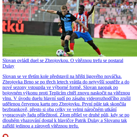
Slovan ovládl duel se Zbrojovkou. O vítěznou trefu se postaral
Dulay
Slovan se ve třetím kole představil na hřišti ligového nováčka.
Zbrojovka Brno se po třech letech vrátila do nejvyšší soutěže a do
nové sezony vstoupila ve výborné formě. Slovan naopak po
bojovném výkonu proti Teplicím chtěl znovu naskočit na vítěznou
vlnu. V úvodu duelu hlavní sudí po zásahu videorozhodčího zrušil
udělenou červenou kartu pro Zbrojovku. První půle tak skončila
bezbrankově, přesto si oba celky ve velmi náročném utkání
vypracovaly řadu příležitostí. Zlom přišel ve druhé půli, kdy se po
dlouhém vhazování dostal k hlavičce Patrik Dulay a Slovanu tak
zařídil jedinou a zároveň vítěznou trefu.