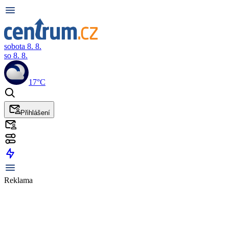
sobota 8. 8.
so 8. 8.
17°C
Přihlášení
Reklama