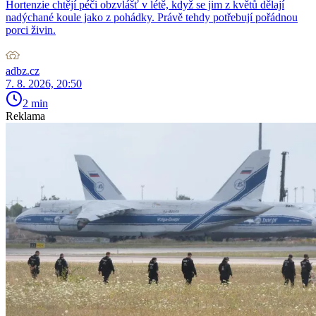
Hortenzie chtějí péči obzvlášť v létě, když se jim z květů dělají
nadýchané koule jako z pohádky. Právě tehdy potřebují pořádnou
porci živin.
adbz.cz
7. 8. 2026, 20:50
2 min
Reklama