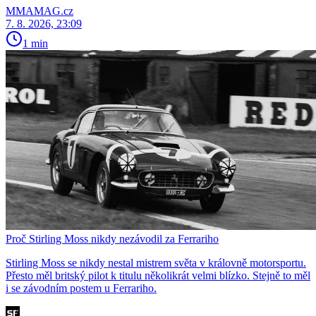
MMAMAG.cz
7. 8. 2026, 23:09
1 min
Proč Stirling Moss nikdy nezávodil za Ferrariho
Stirling Moss se nikdy nestal mistrem světa v královně motorsportu.
Přesto měl britský pilot k titulu několikrát velmi blízko. Stejně to měl
i se závodním postem u Ferrariho.