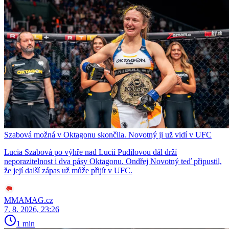
Szabová možná v Oktagonu skončila. Novotný ji už vidí v UFC
Lucia Szabová po výhře nad Lucií Pudilovou dál drží
neporazitelnost i dva pásy Oktagonu. Ondřej Novotný teď připustil,
že její další zápas už může přijít v UFC.
MMAMAG.cz
7. 8. 2026, 23:26
1 min