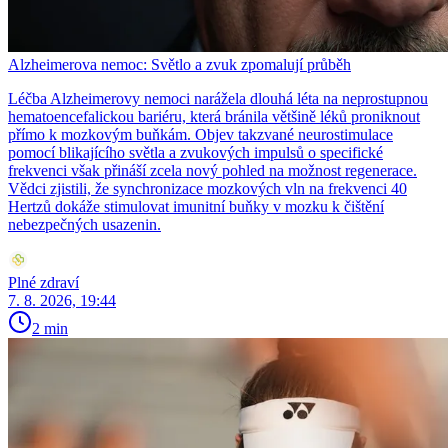
Alzheimerova nemoc: Světlo a zvuk zpomalují průběh
Léčba Alzheimerovy nemoci narážela dlouhá léta na neprostupnou
hematoencefalickou bariéru, která bránila většině léků proniknout
přímo k mozkovým buňkám. Objev takzvané neurostimulace
pomocí blikajícího světla a zvukových impulsů o specifické
frekvenci však přináší zcela nový pohled na možnost regenerace.
Vědci zjistili, že synchronizace mozkových vln na frekvenci 40
Hertzů dokáže stimulovat imunitní buňky v mozku k čištění
nebezpečných usazenin.
Plné zdraví
7. 8. 2026, 19:44
2 min