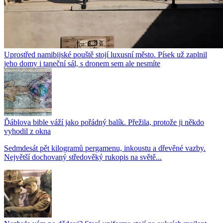
Uprostřed namibijské pouště stojí luxusní město. Písek už zaplnil
jeho domy i taneční sál, s dronem sem ale nesmíte
Ďáblova bible váží jako pořádný balík. Přežila, protože ji někdo
vyhodil z okna
Sedmdesát pět kilogramů pergamenu, inkoustu a dřevěné vazby.
Největší dochovaný středověký rukopis na světě...