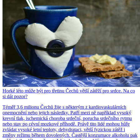
Horké léto může být pro třetinu Čechů větší zátěží pro srdce. Na co
si dát pozor?
Téměř 3,6 milionu Čechů žije s některým z kardiovaskulárních
onemocnění nebo jejich následky. Patří mezi ně například vysoký
krevní tlak, ischemická choroba srdeční, porucha srdečního rytmu
nebo stav po cévní mozkové příhodě. Právě tito lidé mohou hůře
zvládat vysoké letní teploty, dehydrataci, větší fyzickou zátěž i
změny režimu během dovolených. Častější konzumace alkoholu pak