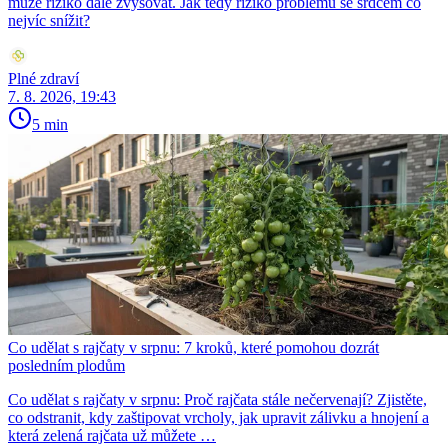
může riziko dále zvyšovat. Jak tedy riziko problémů se srdcem co
nejvíc snížit?
Plné zdraví
7. 8. 2026, 19:43
5 min
Co udělat s rajčaty v srpnu: 7 kroků, které pomohou dozrát
posledním plodům
Co udělat s rajčaty v srpnu: Proč rajčata stále nečervenají? Zjistěte,
co odstranit, kdy zaštipovat vrcholy, jak upravit zálivku a hnojení a
která zelená rajčata už můžete …