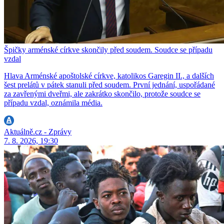
Špičky arménské církve skončily před soudem. Soudce se případu
vzdal
Hlava Arménské apoštolské církve, katolikos Garegin II., a dalších
šest prelátů v pátek stanuli před soudem. První jednání, uspořádané
za zavřenými dveřmi, ale zakrátko skončilo, protože soudce se
případu vzdal, oznámila média.
Aktuálně.cz - Zprávy
7. 8. 2026, 19:30