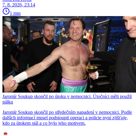
7. 8. 2026, 23:14
1 min
Jaromír Soukup skončil po útoku v nemocnici. Útočníci měli použít
pálku
Jaromír Soukup skončil po středečním napadení v nemocnici. Podle
dalších informací musel podstoupit operaci a policie nyní zjišťuje,
kdo za útokem stál a co bylo jeho motivem.