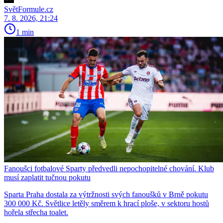
SvětFormule.cz
7. 8. 2026, 21:24
1 min
Fanoušci fotbalové Sparty předvedli nepochopitelné chování. Klub
musí zaplatit tučnou pokutu
Sparta Praha dostala za výtržnosti svých fanoušků v Brně pokutu
300 000 Kč. Světlice letěly směrem k hrací ploše, v sektoru hostů
hořela střecha toalet.