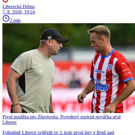
Liberecká Drbna
7. 8. 2026, 19:24
2 min
První porážka pro Zbrojovku. Povedený rozjezd nováčka uťal
Liberec
Fotbalisté Liberce zvítězili ve 3. kole první ligy v Brně nad