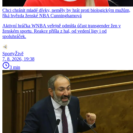
Chci chránit mladé dívky, neměly by hrát proti biologickým mužům,
říká hvězda ženské NBA Cunninghamová
Aktivní hráčka WNBA veřejně odmítla účast transgender žen v
ženském sportu. Reakce přišla z hal, od vedení ligy i od
spoluhráček.
SportyŽivě
7. 8. 2026, 19:38
3 min