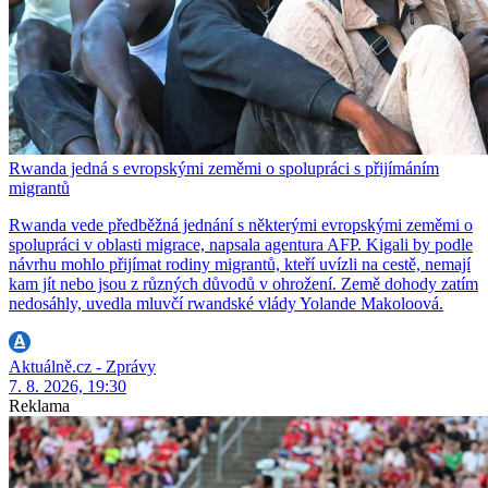
Rwanda jedná s evropskými zeměmi o spolupráci s přijímáním
migrantů
Rwanda vede předběžná jednání s některými evropskými zeměmi o
spolupráci v oblasti migrace, napsala agentura AFP. Kigali by podle
návrhu mohlo přijímat rodiny migrantů, kteří uvízli na cestě, nemají
kam jít nebo jsou z různých důvodů v ohrožení. Země dohody zatím
nedosáhly, uvedla mluvčí rwandské vlády Yolande Makoloová.
Aktuálně.cz - Zprávy
7. 8. 2026, 19:30
Reklama