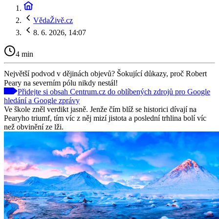
VědaŽivě.cz
8. 6. 2026, 14:07
4 min
Největší podvod v dějinách objevů? Šokující důkazy, proč Robert
Peary na severním pólu nikdy nestál!
Přidejte si obsah Centrum.cz do oblíbených zdrojů pro Google
hledání a Google zprávy
Ve škole zněl verdikt jasně. Jenže čím blíž se historici dívají na
Pearyho triumf, tím víc z něj mizí jistota a poslední trhlina bolí víc
než obvinění ze lži.