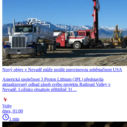
Nový objev v Nevadě může posílit surovinovou soběstačnost USA
Americká společnost 3 Proton Lithium (3PL) představila
aktualizovaný odhad zásob svého projektu Railroad Valley v
Nevadě. Ložisko obsahuje přibližně 31…
Volty
dnes, 01:00
1 min