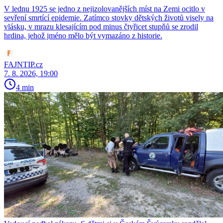
V lednu 1925 se jedno z nejizolovanějších míst na Zemi ocitlo v
sevření smrtící epidemie. Zatímco stovky dětských životů visely na
vlásku, v mrazu klesajícím pod minus čtyřicet stupňů se zrodil
hrdina, jehož jméno mělo být vymazáno z historie.
FAJNTIP.cz
7. 8. 2026, 19:00
4 min