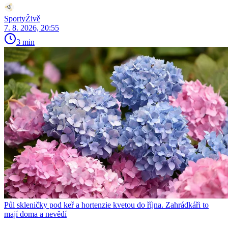
SportyŽivě
7. 8. 2026, 20:55
3 min
Půl skleničky pod keř a hortenzie kvetou do října. Zahrádkáři to
mají doma a nevědí