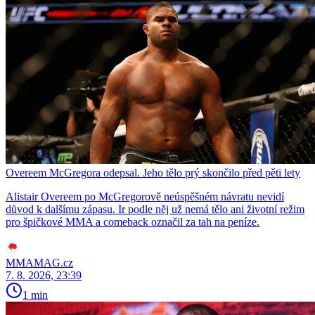
Overeem McGregora odepsal. Jeho tělo prý skončilo před pěti lety
Alistair Overeem po McGregorově neúspěšném návratu nevidí
důvod k dalšímu zápasu. Ir podle něj už nemá tělo ani životní režim
pro špičkové MMA a comeback označil za tah na peníze.
MMAMAG.cz
7. 8. 2026, 23:39
1 min