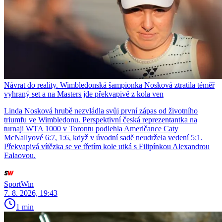
Návrat do reality. Wimbledonská šampionka Nosková ztratila téměř
vyhraný set a na Masters jde překvapivě z kola ven
Linda Nosková hrubě nezvládla svůj první zápas od životního
triumfu ve Wimbledonu. Perspektivní česká reprezentantka na
turnaji WTA 1000 v Torontu podlehla Američance Caty
McNallyové 6:7, 1:6, když v úvodní sadě neudržela vedení 5:1.
Překvapivá vítězka se ve třetím kole utká s Filipínkou Alexandrou
Ealaovou.
SportWin
7. 8. 2026, 19:43
1 min