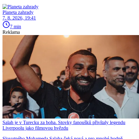
Planeta zahrady
7. 8. 2026, 19:41
7 min
Reklama
Salah je v Turecku za boha. Stovky fanoušků přivítaly legendu
Liverpoolu jako filmovou hvězdu
Slovutného Mohameda Salaha čeká nová a pro mnohé hodně