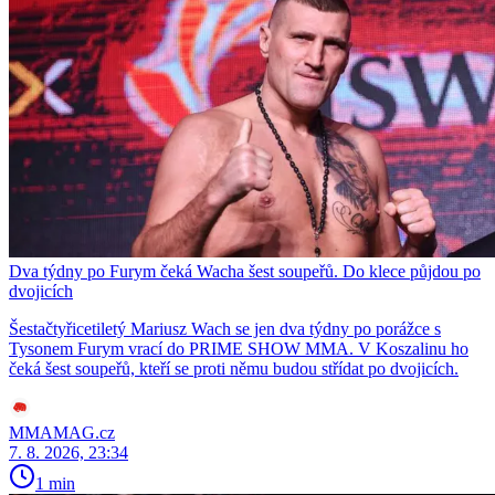
Dva týdny po Furym čeká Wacha šest soupeřů. Do klece půjdou po
dvojicích
Šestačtyřicetiletý Mariusz Wach se jen dva týdny po porážce s
Tysonem Furym vrací do PRIME SHOW MMA. V Koszalinu ho
čeká šest soupeřů, kteří se proti němu budou střídat po dvojicích.
MMAMAG.cz
7. 8. 2026, 23:34
1 min