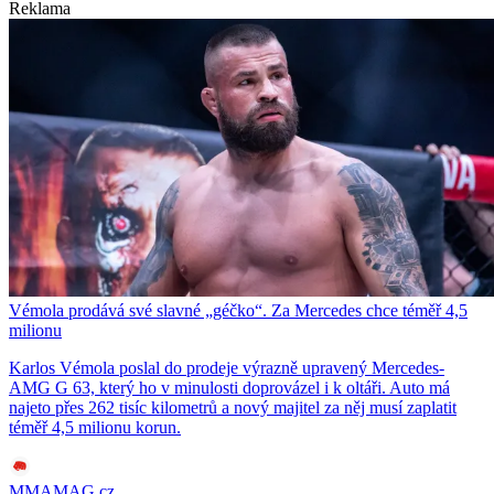
Reklama
Vémola prodává své slavné „géčko“. Za Mercedes chce téměř 4,5
milionu
Karlos Vémola poslal do prodeje výrazně upravený Mercedes-
AMG G 63, který ho v minulosti doprovázel i k oltáři. Auto má
najeto přes 262 tisíc kilometrů a nový majitel za něj musí zaplatit
téměř 4,5 milionu korun.
MMAMAG.cz