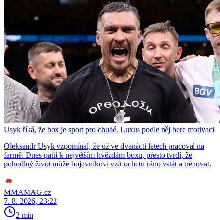
Usyk říká, že box je sport pro chudé. Luxus podle něj bere motivaci
Oleksandr Usyk vzpomínal, že už ve dvanácti letech pracoval na
farmě. Dnes patří k největším hvězdám boxu, přesto tvrdí, že
pohodlný život může bojovníkovi vzít ochotu ráno vstát a trénovat.
MMAMAG.cz
7. 8. 2026, 23:22
2 min