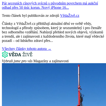
Pár secesních cínových svícnů s původním povrchem má aukční
odhad přes 50 tisíc korun. Nový iPhone 16...
Tento článek byl publikován ze zdrojů
VědaŽivě.cz
Články z VědaŽivě.cz přibližují aktuální dění ve světě vědy,
technologií a přírody způsobem, který je srozumitelný i pro čtenáře
bez odborného vzdělání. Nabízejí přehled nových objevů, výzkumů
a trendů, ale i zajímavosti z každodenního života, které mají vědecké
pozadí – od lidského zdraví přes...
Všechny články tohoto autora →
Vybrali jsme pro vás
Magazíny a zajímavosti