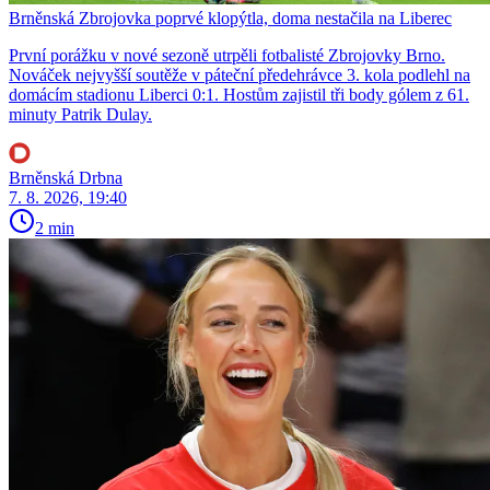
Brněnská Zbrojovka poprvé klopýtla, doma nestačila na Liberec
První porážku v nové sezoně utrpěli fotbalisté Zbrojovky Brno.
Nováček nejvyšší soutěže v páteční předehrávce 3. kola podlehl na
domácím stadionu Liberci 0:1. Hostům zajistil tři body gólem z 61.
minuty Patrik Dulay.
Brněnská Drbna
7. 8. 2026, 19:40
2 min