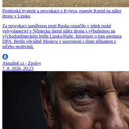
Protiruská hysterie a provokace z Kyjeva, reaguje Kreml na nález
dronu v Lipsku
Za provokaci namířenou proti Rusku označilo v pátek ruské
velvyslanectví v Německu úterní nález dronu s výbušninou na
východoněmeckém letišti Lipsko/Halle. Informuje o tom agentura
DPA. Berlín oficiálně Moskvu v souvislosti s tímto případem z
ničeho neobvinil.
Aktuálně.cz - Zprávy
7. 8. 2026, 20:23