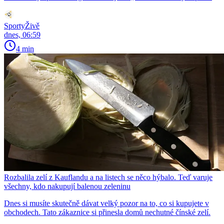
SportyŽivě
dnes, 06:59
4 min
Rozbalila zelí z Kauflandu a na listech se něco hýbalo. Teď varuje
všechny, kdo nakupují balenou zeleninu
Dnes si musíte skutečně dávat velký pozor na to, co si kupujete v
obchodech. Tato zákaznice si přinesla domů nechutné čínské zelí.