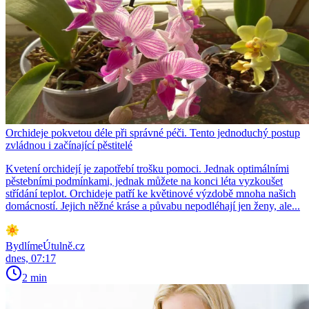
Orchideje pokvetou déle při správné péči. Tento jednoduchý postup
zvládnou i začínající pěstitelé
Kvetení orchidejí je zapotřebí trošku pomoci. Jednak optimálními
pěstebními podmínkami, jednak můžete na konci léta vyzkoušet
střídání teplot. Orchideje patří ke květinové výzdobě mnoha našich
domácností. Jejich něžné kráse a půvabu nepodléhají jen ženy, ale...
BydlímeÚtulně.cz
dnes, 07:17
2 min