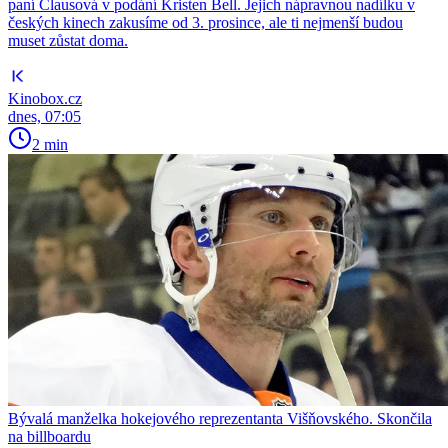
paní Clausová v podání Kristen Bell. Jejich nápravnou nadílku v
českých kinech zakusíme od 3. prosince, ale ti nejmenší budou
muset zůstat doma.
Kinobox.cz
dnes, 07:05
2 min
Bývalá manželka hokejového reprezentanta Višňovského. Skončila
na billboardu