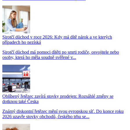
Sirotčí důchod v roce 2026: Kdy má dítě nárok a ve kterých
případech ho nezíská
Sirotčí důchod má pomoci dítěti po smrti rodiče, osvojitele nebo
osoby, která ho měla soudně svěřené v...
Oblíbený řetězec zavírá stovky prodejen: Rozsáhlé změny se
dotknou také Česka
Známý diskontní řetězec mění svou evropskou síť. Do konce roku
2026 uzavře stovky obchodů, českého trhu se...