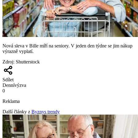
Nová sleva v Bille míří na seniory. V jeden den týdne se jim nákup
výrazně vyplatí.
Zdroj
:
Shutterstock
Sdílet
Denní
výzva
0
Reklama
Další články z
Byznys trendy