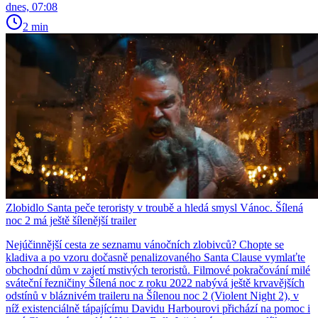
dnes, 07:08
2 min
Zlobidlo Santa peče teroristy v troubě a hledá smysl Vánoc. Šílená
noc 2 má ještě šílenější trailer
Nejúčinnější cesta ze seznamu vánočních zlobivců? Chopte se
kladiva a po vzoru dočasně penalizovaného Santa Clause vymlaťte
obchodní dům v zajetí mstivých teroristů. Filmové pokračování milé
sváteční řezničiny Šílená noc z roku 2022 nabývá ještě krvavějších
odstínů v bláznivém traileru na Šílenou noc 2 (Violent Night 2), v
níž existenciálně tápajícímu Davidu Harbourovi přichází na pomoc i