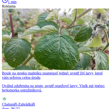
1 min
Reklama
Boule na stonku maliníku znamenají jediné: uvnitř žijí larvy, které
vám sežerou celou úrodu
Oválná zduřenina na prutu, uvnitř oranžové larvy. Viník má jméno:
bejlomorka ostružiníková.
Chalupáři-Zahrádkáři
dnes, 06:32