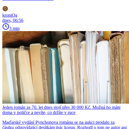
kroniQa
dnes, 06:56
3 min
Jeden román ze 70. let dnes stojí přes 30 000 Kč. Možná ho máte
doma v poličce a nevíte, co držíte v ruce
Maďarské vydání Pynchonova románu se na aukci prodalo za
částku odpovídající desítkám tisíc korun. Rozhodl o tom ne autor ani