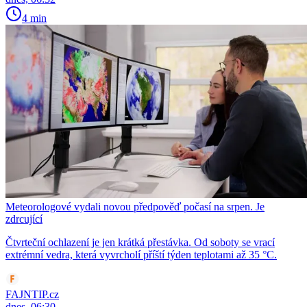
4 min
Meteorologové vydali novou předpověď počasí na srpen. Je
zdrcující
Čtvrteční ochlazení je jen krátká přestávka. Od soboty se vrací
extrémní vedra, která vyvrcholí příští týden teplotami až 35 °C.
FAJNTIP.cz
dnes, 06:30