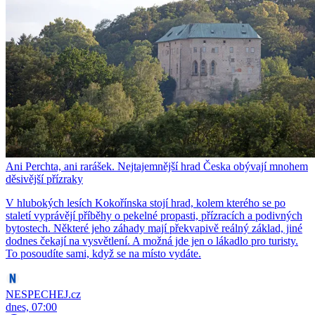
Ani Perchta, ani rarášek. Nejtajemnější hrad Česka obývají mnohem
děsivější přízraky
V hlubokých lesích Kokořínska stojí hrad, kolem kterého se po
staletí vyprávějí příběhy o pekelné propasti, přízracích a podivných
bytostech. Některé jeho záhady mají překvapivě reálný základ, jiné
dodnes čekají na vysvětlení. A možná jde jen o lákadlo pro turisty.
To posoudíte sami, když se na místo vydáte.
NESPECHEJ.cz
dnes, 07:00