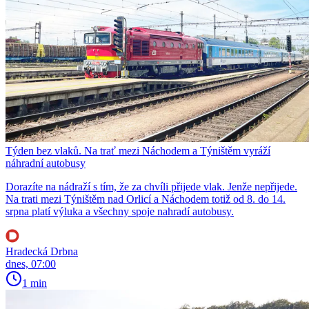
Týden bez vlaků. Na trať mezi Náchodem a Týništěm vyráží
náhradní autobusy
Dorazíte na nádraží s tím, že za chvíli přijede vlak. Jenže nepřijede.
Na trati mezi Týništěm nad Orlicí a Náchodem totiž od 8. do 14.
srpna platí výluka a všechny spoje nahradí autobusy.
Hradecká Drbna
dnes, 07:00
1 min