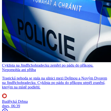
Cyklista na Jindřichohradecku zemřel po pádu do příkopu.
Nepomohla ani přilba
Tragická nehoda se stala na silnici mezi Deštnou a Novým Dvorem
na Jindřichohradecku. Cyklista po pádu do příkopu utrpěl zranění,
kterým na místě podlehl.
Budějcká Drbna
dnes, 06:39