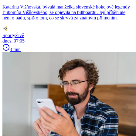
Katarína Višňovská, bývalá manželka slovenské hokejové legendy
Ľubomíra Višňovského, se objevila na billboardu. Její příběh ale
není o pádu, spíš o tom, co se skrývá za známým příjmením.
SportyŽivě
dnes, 07:05
3 min