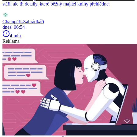
stáří, ale tři detaily, které běžný majitel knihy přehlédne.
Chalupáři-Zahrádkáři
dnes, 06:54
4 min
Reklama