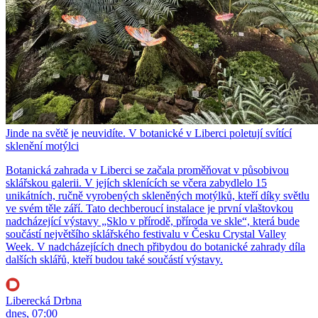
Jinde na světě je neuvidíte. V botanické v Liberci poletují svítící
sklenění motýlci
Botanická zahrada v Liberci se začala proměňovat v působivou
sklářskou galerii. V jejích sklenících se včera zabydlelo 15
unikátních, ručně vyrobených skleněných motýlků, kteří díky světlu
ve svém těle září. Tato dechberoucí instalace je první vlaštovkou
nadcházející výstavy „Sklo v přírodě, příroda ve skle“, která bude
součástí největšího sklářského festivalu v Česku Crystal Valley
Week. V nadcházejících dnech přibydou do botanické zahrady díla
dalších sklářů, kteří budou také součástí výstavy.
Liberecká Drbna
dnes, 07:00