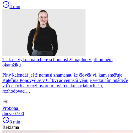
4 min
Tlak na výkon nám bere schopnost žít naplno v přítomném
okamžiku
Plný kalendář ještě nemusí znamenat, že člověk ví, kam směřuje.
Kateřina Popovyč se v Církvi adventistů věnuje vedoucím mládeže
v Čechách a v rozhovoru mluví o tlaku sociálních sítí,
rozhodovací…
Proboha!
dnes, 07:00
8 min
Reklama