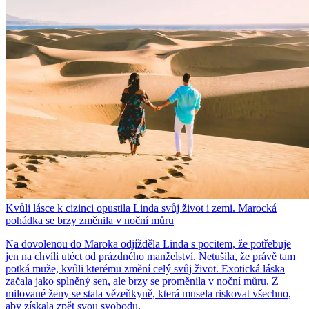
Kvůli lásce k cizinci opustila Linda svůj život i zemi. Marocká
pohádka se brzy změnila v noční můru
Na dovolenou do Maroka odjížděla Linda s pocitem, že potřebuje
jen na chvíli utéct od prázdného manželství. Netušila, že právě tam
potká muže, kvůli kterému změní celý svůj život. Exotická láska
začala jako splněný sen, ale brzy se proměnila v noční můru. Z
milované ženy se stala vězeňkyně, která musela riskovat všechno,
aby získala zpět svou svobodu.