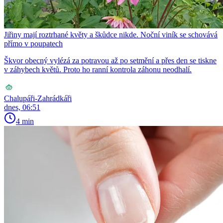
Jiřiny mají roztrhané květy a škůdce nikde. Noční viník se schovává
přímo v poupatech
Škvor obecný vylézá za potravou až po setmění a přes den se tiskne
v záhybech květů. Proto ho ranní kontrola záhonu neodhalí.
Chalupáři-Zahrádkáři
dnes, 06:51
4 min