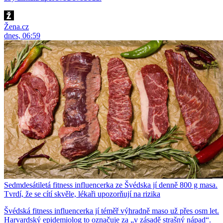
Žena.cz
dnes, 06:59
Sedmdesátiletá fitness influencerka ze Švédska jí denně 800 g masa.
Tvrdí, že se cítí skvěle, lékaři upozorňují na rizika
Švédská fitness influencerka jí téměř výhradně maso už přes osm let.
Harvardský epidemiolog to označuje za „v zásadě strašný nápad“.