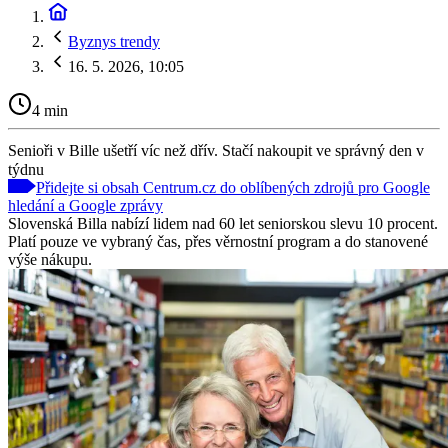
Byznys trendy
16. 5. 2026, 10:05
4 min
Senioři v Bille ušetří víc než dřív. Stačí nakoupit ve správný den v
týdnu
Přidejte si obsah Centrum.cz do oblíbených zdrojů pro Google
hledání a Google zprávy
Slovenská Billa nabízí lidem nad 60 let seniorskou slevu 10 procent.
Platí pouze ve vybraný čas, přes věrnostní program a do stanovené
výše nákupu.