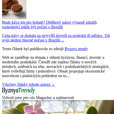
Bude káva jen pro bohaté? Oblíbený nápoj výrazně zdražil,
rozhodující může být počasí v Brazílii
Cena kávy se dostala na nejvyšší úroveň za poslední tři měsíce. Trh
nyní sleduje hlavně počasí v Brazílii,...
Tento článek byl publikován ze zdrojů
Byznys trendy
Web se zaměřuje na témata z oblasti byznysu, financí, investic a
moderního podnikání. Čtenáři zde najdou články o nových
trendech, změnách na trhu, inovacích i podnikatelských strategiích,
které ovlivňují firmy i jednotlivce. Obsah propojuje ekonomické
souvislosti s praktickým pohledem na to,...
Všechny články tohoto autora →
Vybrali jsme pro vás
Magazíny a zajímavosti