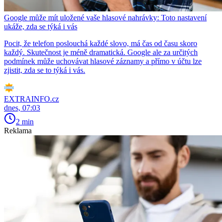
Google může mít uložené vaše hlasové nahrávky: Toto nastavení
ukáže, zda se týká i vás
Pocit, že telefon poslouchá každé slovo, má čas od času skoro
každý. Skutečnost je méně dramatická. Google ale za určitých
podmínek může uchovávat hlasové záznamy a přímo v účtu lze
zjistit, zda se to týká i vás.
EXTRAINFO.cz
dnes, 07:03
2 min
Reklama