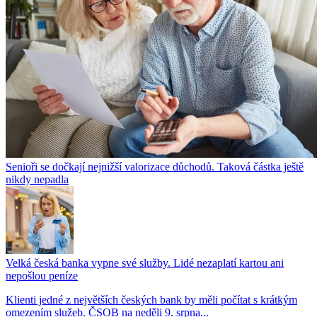
Senioři se dočkají nejnižší valorizace důchodů. Taková částka ještě
nikdy nepadla
Velká česká banka vypne své služby. Lidé nezaplatí kartou ani
nepošlou peníze
Klienti jedné z největších českých bank by měli počítat s krátkým
omezením služeb. ČSOB na neděli 9. srpna...