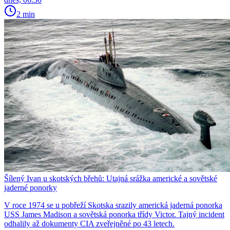
2 min
Šílený Ivan u skotských břehů: Utajná srážka americké a sovětské
jaderné ponorky
V roce 1974 se u pobřeží Skotska srazily americká jaderná ponorka
USS James Madison a sovětská ponorka třídy Victor. Tajný incident
odhalily až dokumenty CIA zveřejněné po 43 letech.