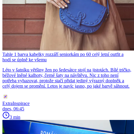
Tahle 1 barva kabelky rozzáří seniorkám po 60 celý letní outfit a
hodí se úplně ke všemu
Léto v šatníku většiny žen po šedesátce stojí na jistotách. Bílé tričko,
béžové lněné kalhoty, černé šaty na návštěvu. Nic z toho není
potřeba vyhazovat, protože stačí přidat jediný výrazný doplněk a
celý dojem se promění. Letos je navíc jasno, po jaké barvě sáhnout.
ExtraInspirace
dnes, 06:45
3 min