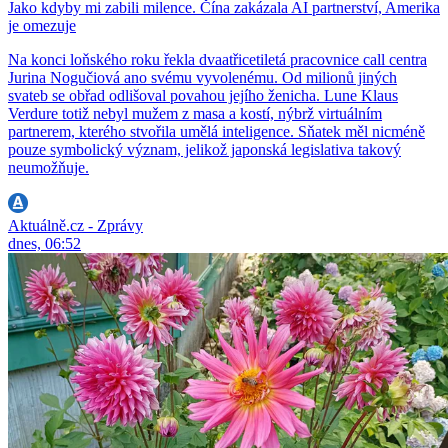
Jako kdyby mi zabili milence. Čína zakázala AI partnerství, Amerika
je omezuje
Na konci loňského roku řekla dvaatřicetiletá pracovnice call centra
Jurina Nogučiová ano svému vyvolenému. Od milionů jiných
svateb se obřad odlišoval povahou jejího ženicha. Lune Klaus
Verdure totiž nebyl mužem z masa a kostí, nýbrž virtuálním
partnerem, kterého stvořila umělá inteligence. Sňatek měl nicméně
pouze symbolický význam, jelikož japonská legislativa takový
neumožňuje.
Aktuálně.cz - Zprávy
dnes, 06:52