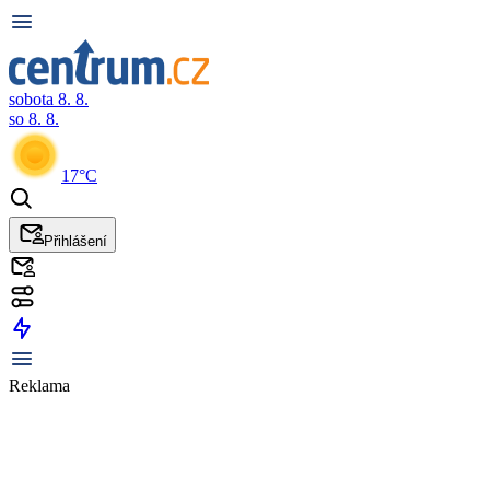
sobota 8. 8.
so 8. 8.
17°C
Přihlášení
Reklama