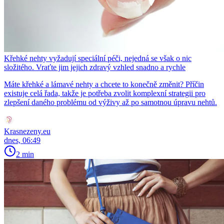
Křehké nehty vyžadují speciální péči, nejedná se však o nic
složitého. Vraťte jim jejich zdravý vzhled snadno a rychle
Máte křehké a lámavé nehty a chcete to konečně změnit? Příčin
existuje celá řada, takže je potřeba zvolit komplexní strategii pro
zlepšení daného problému od výživy až po samotnou úpravu nehtů.
Krasnezeny.eu
dnes, 06:49
2 min