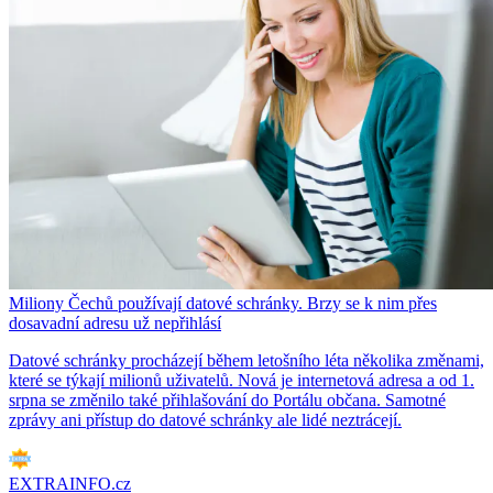
Miliony Čechů používají datové schránky. Brzy se k nim přes
dosavadní adresu už nepřihlásí
Datové schránky procházejí během letošního léta několika změnami,
které se týkají milionů uživatelů. Nová je internetová adresa a od 1.
srpna se změnilo také přihlašování do Portálu občana. Samotné
zprávy ani přístup do datové schránky ale lidé neztrácejí.
EXTRAINFO.cz