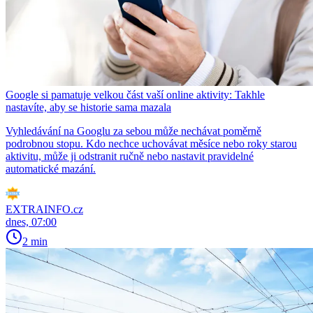
Google si pamatuje velkou část vaší online aktivity: Takhle
nastavíte, aby se historie sama mazala
Vyhledávání na Googlu za sebou může nechávat poměrně
podrobnou stopu. Kdo nechce uchovávat měsíce nebo roky starou
aktivitu, může ji odstranit ručně nebo nastavit pravidelné
automatické mazání.
EXTRAINFO.cz
dnes, 07:00
2 min