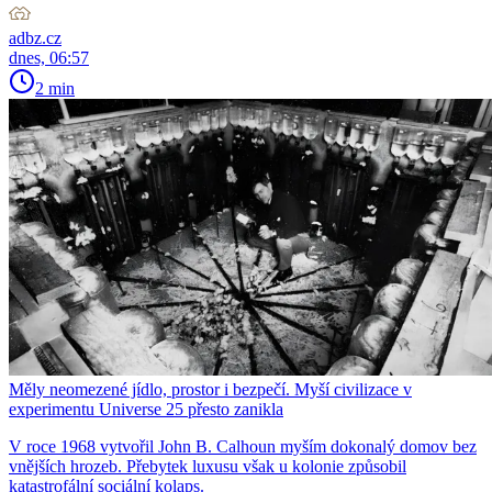
adbz.cz
dnes, 06:57
2 min
Měly neomezené jídlo, prostor i bezpečí. Myší civilizace v
experimentu Universe 25 přesto zanikla
V roce 1968 vytvořil John B. Calhoun myším dokonalý domov bez
vnějších hrozeb. Přebytek luxusu však u kolonie způsobil
katastrofální sociální kolaps.