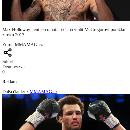
Max Holloway není jen ranař. Teď má vrátit McGregorovi porážku
z roku 2013
Zdroj
:
MMAMAG.cz
Sdílet
Denní
výzva
0
Reklama
Další články z
MMAMAG.cz