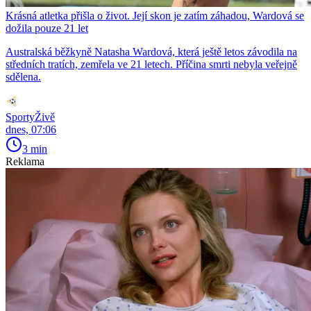
Krásná atletka přišla o život. Její skon je zatím záhadou, Wardová se
dožila pouze 21 let
Australská běžkyně Natasha Wardová, která ještě letos závodila na
středních tratích, zemřela ve 21 letech. Příčina smrti nebyla veřejně
sdělena.
SportyŽivě
dnes, 07:06
3 min
Reklama