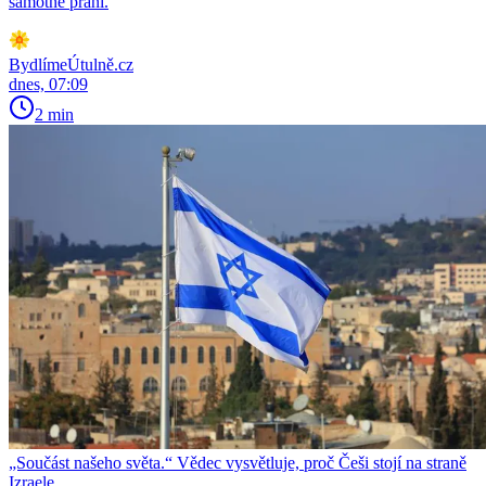
samotné praní.
BydlímeÚtulně.cz
dnes, 07:09
2 min
„Součást našeho světa.“ Vědec vysvětluje, proč Češi stojí na straně
Izraele