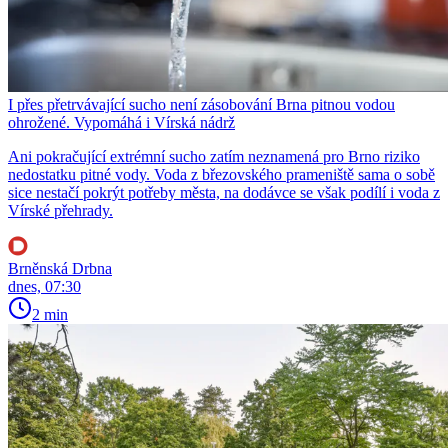
I přes přetrvávající sucho není zásobování Brna pitnou vodou
ohrožené. Vypomáhá i Vírská nádrž
Ani pokračující extrémní sucho zatím neznamená pro Brno riziko
nedostatku pitné vody. Voda z březovského prameniště sama o sobě
sice nestačí pokrýt potřeby města, na dodávce se však podílí i voda z
Vírské přehrady.
Brněnská Drbna
dnes, 07:30
2 min