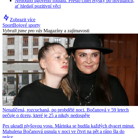
Nehodno ligového fotbalu. Přesto chtěl Hyský po novinářích,
ať hledají pozitivní věci
Zobrazit více
Sport
Bojové sporty
Vybrali jsme pro vás
Magazíny a zajímavosti
Nenalíčená, rozcuchaná, po probdělé noci. Bočanová v 59 letech
pečuje o dceru, které je 25 a nikdy nedospěje
Pes ukradl plyšovou vosu. Márinka se budila každých dvacet minut.
Mahulena Bočanová usnula v noci ve čtvrt na pět a ráno šla do
práce.