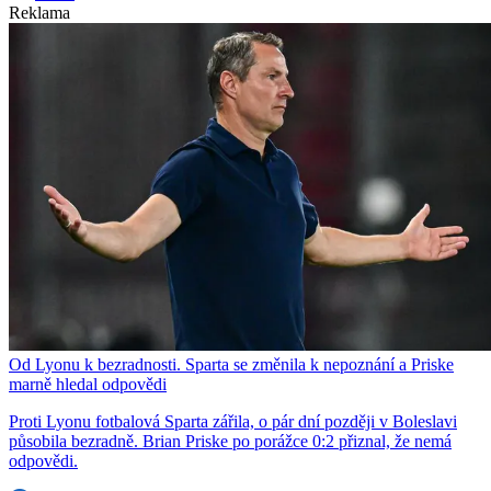
Reklama
Od Lyonu k bezradnosti. Sparta se změnila k nepoznání a Priske
marně hledal odpovědi
Proti Lyonu fotbalová Sparta zářila, o pár dní později v Boleslavi
působila bezradně. Brian Priske po porážce 0:2 přiznal, že nemá
odpovědi.