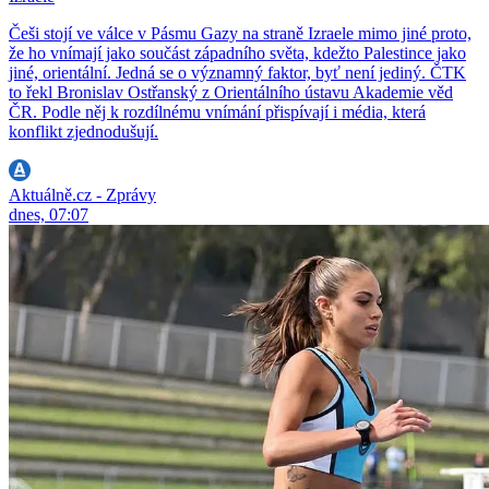
Češi stojí ve válce v Pásmu Gazy na straně Izraele mimo jiné proto,
že ho vnímají jako součást západního světa, kdežto Palestince jako
jiné, orientální. Jedná se o významný faktor, byť není jediný. ČTK
to řekl Bronislav Ostřanský z Orientálního ústavu Akademie věd
ČR. Podle něj k rozdílnému vnímání přispívají i média, která
konflikt zjednodušují.
Aktuálně.cz - Zprávy
dnes, 07:07