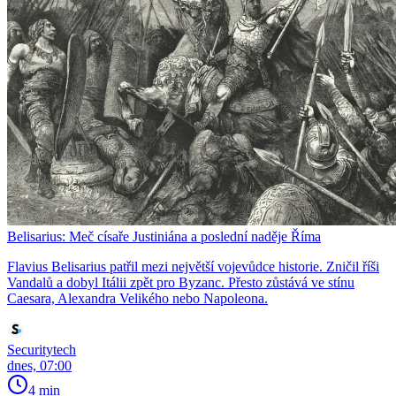
Belisarius: Meč císaře Justiniána a poslední naděje Říma
Flavius Belisarius patřil mezi největší vojevůdce historie. Zničil říši
Vandalů a dobyl Itálii zpět pro Byzanc. Přesto zůstává ve stínu
Caesara, Alexandra Velikého nebo Napoleona.
Securitytech
dnes, 07:00
4 min