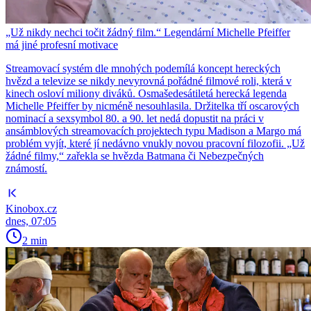
„Už nikdy nechci točit žádný film.“ Legendární Michelle Pfeiffer
má jiné profesní motivace
Streamovací systém dle mnohých podemílá koncept hereckých
hvězd a televize se nikdy nevyrovná pořádné filmové roli, která v
kinech osloví miliony diváků. Osmašedesátiletá herecká legenda
Michelle Pfeiffer by nicméně nesouhlasila. Držitelka tří oscarových
nominací a sexsymbol 80. a 90. let nedá dopustit na práci v
ansámblových streamovacích projektech typu Madison a Margo má
problém vyjít, které jí nedávno vnukly novou pracovní filozofii. „Už
žádné filmy,“ zařekla se hvězda Batmana či Nebezpečných
známostí.
Kinobox.cz
dnes, 07:05
2 min