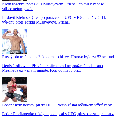
Klein rozebral porážku s Musayevem. Přiznal, co mu v zápase
vůbec nefungovalo
Ľudovít Klein se týden po porážce na UFC v Bělehradě vrátil k
výkonu proti Tofiqu Musayevovi. Přiznal...
Ruský obr trefil soupeře kopem do hlavy. Hotovo bylo za 52 sekund
Denis Goltsov na PFL Charlotte zlomil neporaženého Hasana
Mezhieva už v první minutě. Kop do hlavy při...
Fedor nikdy nevstoupil do UFC. Přesto zůstal měřítkem těžké váhy
Fedor Emelianenko nikdy nepodepsal s UFC, přesto se stal jednou z