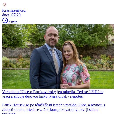
Krasnezeny.eu
dnes, 07:29
2 min
Veronika z Ulice o Patrikovi roky jen mluvila. Teď se Jiří Hána
vrací a slibuje dějovou linku, která diváky nepotěší
Patrik Rousek se po téměř šesti letech vrací do Ulice, a rovnou s
žádostí o ruku, která se začne komplikovat dřív, než ji stihne