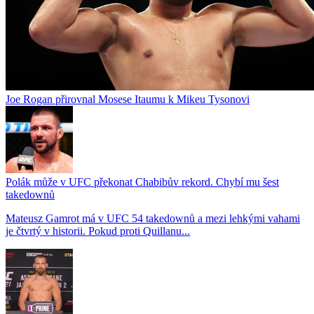
Joe Rogan přirovnal Mosese Itaumu k Mikeu Tysonovi
Polák může v UFC překonat Chabibův rekord. Chybí mu šest
takedownů
Mateusz Gamrot má v UFC 54 takedownů a mezi lehkými vahami
je čtvrtý v historii. Pokud proti Quillanu...