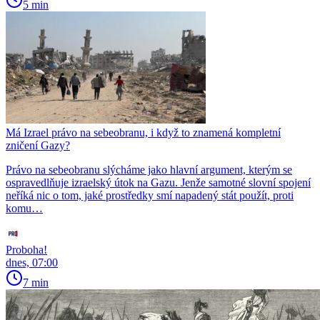
5 min
Má Izrael právo na sebeobranu, i když to znamená kompletní
zničení Gazy?
Právo na sebeobranu slýcháme jako hlavní argument, kterým se
ospravedlňuje izraelský útok na Gazu. Jenže samotné slovní spojení
neříká nic o tom, jaké prostředky smí napadený stát použít, proti
komu…
Proboha!
dnes, 07:00
7 min