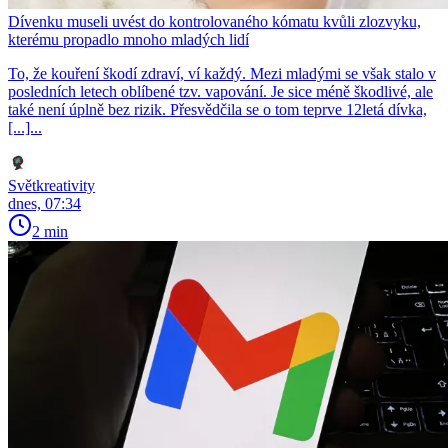
Dívenku museli uvést do kontrolovaného kómatu kvůli zlozvyku,
kterému propadlo mnoho mladých lidí
To, že kouření škodí zdraví, ví každý. Mezi mladými se však stalo v
posledních letech oblíbené tzv. vapování. Je sice méně škodlivé, ale
také není úplně bez rizik. Přesvědčila se o tom teprve 12letá dívka,
[...]...
Světkreativity
dnes, 07:34
2 min