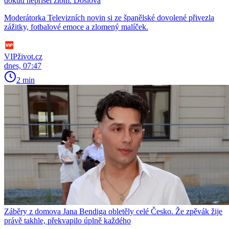
dokud nepřišel zlom. Doslova
Moderátorka Televizních novin si ze španělské dovolené přivezla
zážitky, fotbalové emoce a zlomený malíček.
VIPživot.cz
dnes, 07:47
2 min
Záběry z domova Jana Bendiga obletěly celé Česko. Že zpěvák žije
právě takhle, překvapilo úplně každého