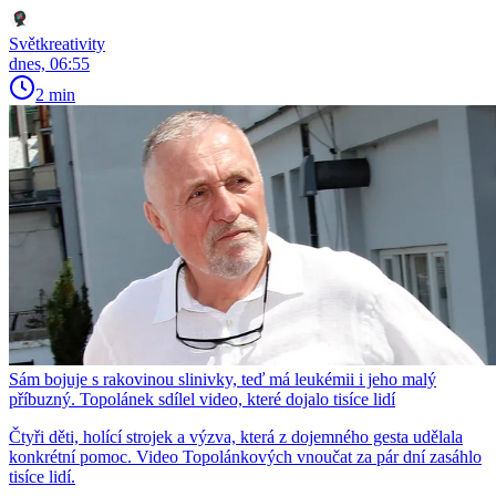
Světkreativity
dnes, 06:55
2 min
Sám bojuje s rakovinou slinivky, teď má leukémii i jeho malý
příbuzný. Topolánek sdílel video, které dojalo tisíce lidí
Čtyři děti, holící strojek a výzva, která z dojemného gesta udělala
konkrétní pomoc. Video Topolánkových vnoučat za pár dní zasáhlo
tisíce lidí.