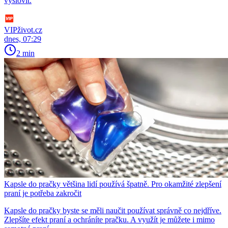
vyslovit.
VIPživot.cz
dnes, 07:29
2 min
Kapsle do pračky většina lidí používá špatně. Pro okamžité zlepšení
praní je potřeba zakročit
Kapsle do pračky byste se měli naučit používat správně co nejdříve.
Zlepšíte efekt praní a ochráníte pračku. A využít je můžete i mimo