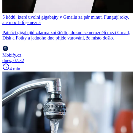
5 kódů, které uvolní gigabajty v Gmailu za pár minut. Fungují roky,
ale moc lidí je nezná
Patnáct gigabajtů zdarma zní štědře, dokud se nerozdělí mezi Gmail,
Disk a Fotky a jednoho dne přijde varování, že místo došlo.
Mobify.cz
dnes, 07:32
4 min