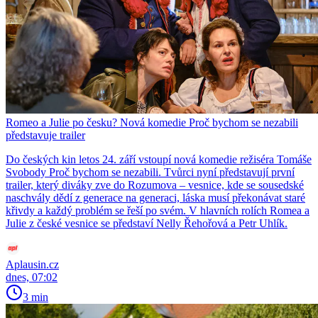
Romeo a Julie po česku? Nová komedie Proč bychom se nezabili
představuje trailer
Do českých kin letos 24. září vstoupí nová komedie režiséra Tomáše
Svobody Proč bychom se nezabili. Tvůrci nyní představují první
trailer, který diváky zve do Rozumova – vesnice, kde se sousedské
naschvály dědí z generace na generaci, láska musí překonávat staré
křivdy a každý problém se řeší po svém. V hlavních rolích Romea a
Julie z české vesnice se představí Nelly Řehořová a Petr Uhlík.
Aplausin.cz
dnes, 07:02
3 min