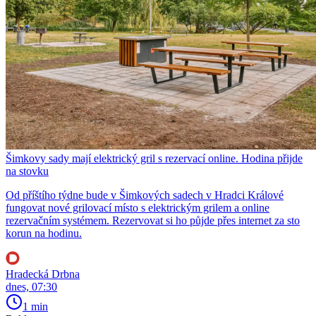
Šimkovy sady mají elektrický gril s rezervací online. Hodina přijde
na stovku
Od příštího týdne bude v Šimkových sadech v Hradci Králové
fungovat nové grilovací místo s elektrickým grilem a online
rezervačním systémem. Rezervovat si ho půjde přes internet za sto
korun na hodinu.
Hradecká Drbna
dnes, 07:30
1 min