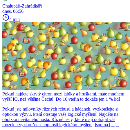
Chalupáři-Zahrádkáři
dnes, 06:56
4 min
Pokud najdete skrytý citron mezi jablky a hruškami, máte mnohem
vyšší IQ, než většina Čechů. Do 10 vteřin to dokáže jen 1 % lidí
Pokud jste milovníky různých rébusů a hádanek, vyzkoušejte si
optickou výzvu, která otestuje vaše logické myšlení. Najděte na
obrázku nevítaného hosta. Různé testy, které mají potrápit váš
mozek a vyzkoušet schopnosti logického myšlení, jsou na [...]...