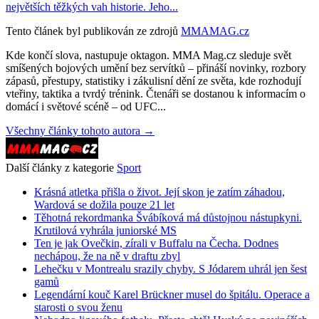
největších těžkých vah historie. Jeho...
Tento článek byl publikován ze zdrojů
MMAMAG.cz
Kde končí slova, nastupuje oktagon. MMA Mag.cz sleduje svět
smíšených bojových umění bez servítků – přináší novinky, rozbory
zápasů, přestupy, statistiky i zákulisní dění ze světa, kde rozhodují
vteřiny, taktika a tvrdý trénink. Čtenáři se dostanou k informacím o
domácí i světové scéně – od UFC...
Všechny články tohoto autora →
Další články z kategorie
Sport
Krásná atletka přišla o život. Její skon je zatím záhadou,
Wardová se dožila pouze 21 let
Těhotná rekordmanka Švábíková má důstojnou nástupkyni.
Krutilová vyhrála juniorské MS
Ten je jak Ovečkin, zírali v Buffalu na Čecha. Dodnes
nechápou, že na ně v draftu zbyl
Lehečku v Montrealu srazily chyby. S Jódarem uhrál jen šest
gamů
Legendární kouč Karel Brückner musel do špitálu. Operace a
starosti o svou ženu