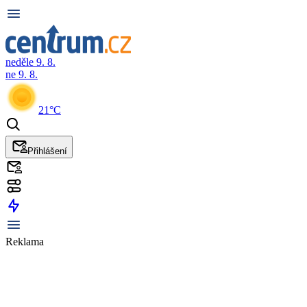
neděle 9. 8.
ne 9. 8.
21°C
Přihlášení
Reklama