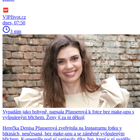
VIPživot.cz
dnes, 07:50
3 min
Vypadám jako bohyně, napsala Pfauserová k fotce bez make-upu s
vyšpuleným břichem. Ženy jí za ni děkují
Herečka Denisa Pfauserová zveřejnila na Instagramu fotku v
bikinách, neučesaná, bez make-upu a se záměrně vyšpuleným
břichem. Komentáře pod ní zaplavily díky žen, které v ní uviděly