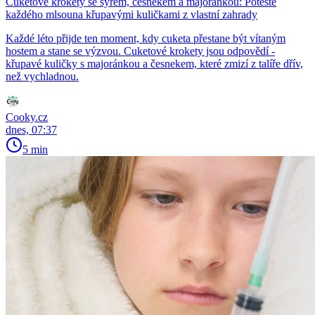
Cuketové krokety se sýrem, česnekem a majoránkou: Potěšte
každého mlsouna křupavými kuličkami z vlastní zahrady
Každé léto přijde ten moment, kdy cuketa přestane být vítaným
hostem a stane se výzvou. Cuketové krokety jsou odpovědí -
křupavé kuličky s majoránkou a česnekem, které zmizí z talíře dřív,
než vychladnou.
Cooky.cz
dnes, 07:37
5 min