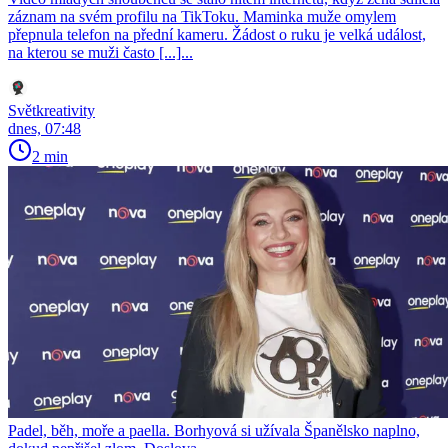
záznam na svém profilu na TikToku. Maminka muže omylem
přepnula telefon na přední kameru. Žádost o ruku je velká událost,
na kterou se muži často [...]...
Světkreativity
dnes, 07:48
2 min
Padel, běh, moře a paella. Borhyová si užívala Španělsko naplno,