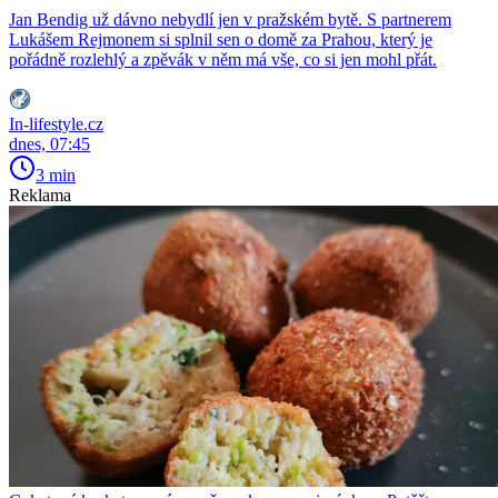
Jan Bendig už dávno nebydlí jen v pražském bytě. S partnerem
Lukášem Rejmonem si splnil sen o domě za Prahou, který je
pořádně rozlehlý a zpěvák v něm má vše, co si jen mohl přát.
In-lifestyle.cz
dnes, 07:45
3 min
Reklama