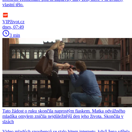
vlastní tělo.
VIPživot.cz
dnes, 07:49
3 min
Tato žádost o ruku skončila naprostým fiaskem. Matka odvážného
mladíka omylem zničila nejdůležitější den jeho života. Skončila v
slzách
Video mladých snoubenců se stalo hitem internetu, když žena sdílela