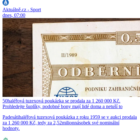
Aktuálně.cz - Sport
dnes, 07:00
50haléřová tuzexová poukázka se prodala za 1 260 000 Kč.
Prohledejte šuplíky, podobné bony mají lidé doma a netuší to
Padesátihaléřová tuzexová poukázka z roku 1959 se v aukci prodala
za 1 260 000 Kč, tedy za 2,52milionnásobek své nominální
hodnoty.