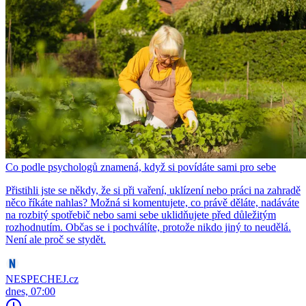
Co podle psychologů znamená, když si povídáte sami pro sebe
Přistihli jste se někdy, že si při vaření, uklízení nebo práci na zahradě
něco říkáte nahlas? Možná si komentujete, co právě děláte, nadáváte
na rozbitý spotřebič nebo sami sebe uklidňujete před důležitým
rozhodnutím. Občas se i pochválíte, protože nikdo jiný to neudělá.
Není ale proč se stydět.
NESPECHEJ.cz
dnes, 07:00