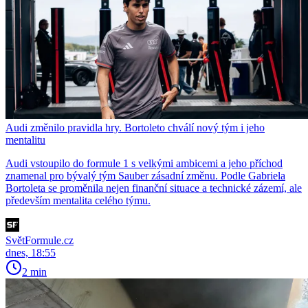
Audi změnilo pravidla hry. Bortoleto chválí nový tým i jeho
mentalitu
Audi vstoupilo do formule 1 s velkými ambicemi a jeho příchod
znamenal pro bývalý tým Sauber zásadní změnu. Podle Gabriela
Bortoleta se proměnila nejen finanční situace a technické zázemí, ale
především mentalita celého týmu.
SvětFormule.cz
dnes, 18:55
2 min