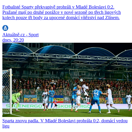
Fotbalisté Sparty překvapivě prohráli v Mladé Boleslavi 0:2.
Pražané mají po druhé porážce v nové sezoně po třech ligových
kolech pouze tři body za upocené domácí vítězství nad Zlínem.
Aktuálně.cz - Sport
dnes, 20:20
Sparta znovu padla. V Mladé Boleslavi prohrála 0:2, domácí vedou
ligu