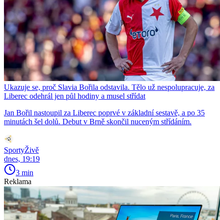
Ukazuje se, proč Slavia Bořila odstavila. Tělo už nespolupracuje, za
Liberec odehrál jen půl hodiny a musel střídat
Jan Bořil nastoupil za Liberec poprvé v základní sestavě, a po 35
minutách šel dolů. Debut v Brně skončil nuceným střídáním.
SportyŽivě
dnes, 19:19
3 min
Reklama