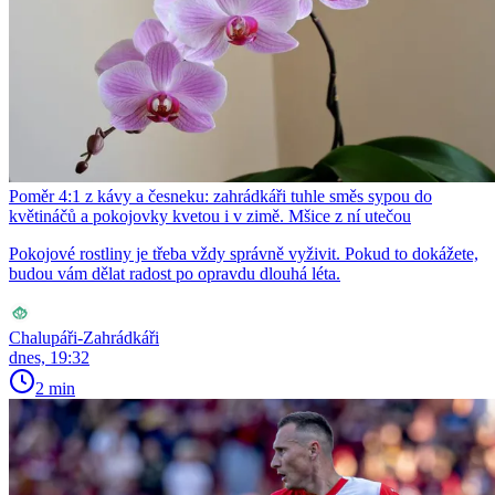
Poměr 4:1 z kávy a česneku: zahrádkáři tuhle směs sypou do
květináčů a pokojovky kvetou i v zimě. Mšice z ní utečou
Pokojové rostliny je třeba vždy správně vyživit. Pokud to dokážete,
budou vám dělat radost po opravdu dlouhá léta.
Chalupáři-Zahrádkáři
dnes, 19:32
2 min