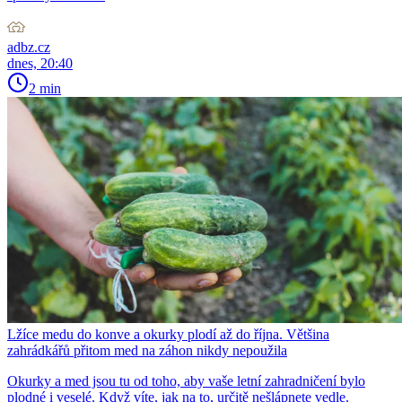
adbz.cz
dnes, 20:40
2 min
Lžíce medu do konve a okurky plodí až do října. Většina
zahrádkářů přitom med na záhon nikdy nepoužila
Okurky a med jsou tu od toho, aby vaše letní zahradničení bylo
plodné i veselé. Když víte, jak na to, určitě nešlápnete vedle.