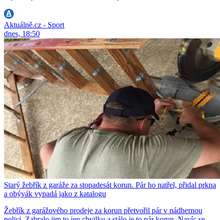
Aktuálně.cz - Sport
dnes, 18:50
Starý žebřík z garáže za stopadesát korun. Pár ho natřel, přidal prkna
a obývák vypadá jako z katalogu
Žebřík z garážového prodeje za korun přetvořil pár v nádhernou
polici. Zabralo jim to jen chvilku a stálo je to pár korun. Navíc se