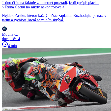
Jedno číslo na faktuře za internet prozradí, jestli (ne)přeplácíte.
Většina Čechů ho nikdy nekontrolovala
Nejde o částku, kterou každý měsíc zaplatíte. Rozhodující je název
tarifu a rychlost, která se za ním skrývá.
Mobify.cz
dnes, 18:14
4 min