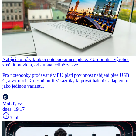
Nabíječku už v krabici notebooku nenajdete. EU donutila výrobce
změnit pravidla, od dubna jedině za své
Pro notebooky prodávané v EU platí povinnost nabíjení přes USB-
C, a výrobci už nesmí nutit zákazníky kupovat balení s adaptérem
jako jedinou variantu.
Mobify.cz
dnes, 19:17
5 min