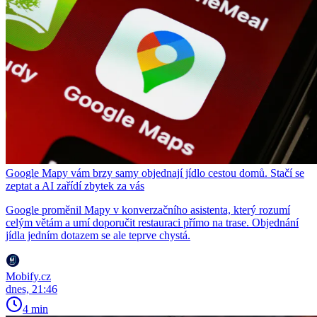
Google Mapy vám brzy samy objednají jídlo cestou domů. Stačí se
zeptat a AI zařídí zbytek za vás
Google proměnil Mapy v konverzačního asistenta, který rozumí
celým větám a umí doporučit restauraci přímo na trase. Objednání
jídla jedním dotazem se ale teprve chystá.
Mobify.cz
dnes, 21:46
4 min