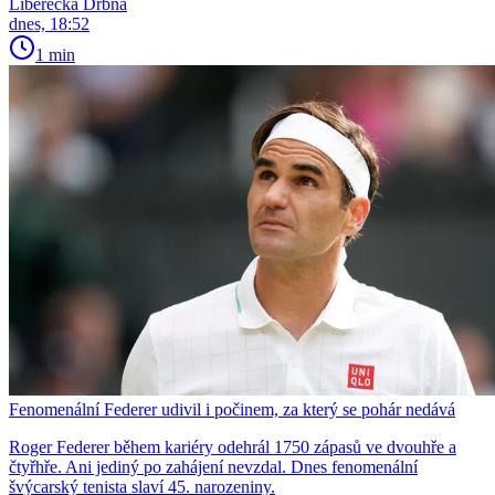
Liberecká Drbna
dnes, 18:52
1 min
Fenomenální Federer udivil i počinem, za který se pohár nedává
Roger Federer během kariéry odehrál 1750 zápasů ve dvouhře a
čtyřhře. Ani jediný po zahájení nevzdal. Dnes fenomenální
švýcarský tenista slaví 45. narozeniny.