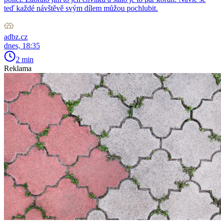
teď každé návštěvě svým dílem můžou pochlubit.
adbz.cz
dnes, 18:35
2 min
Reklama