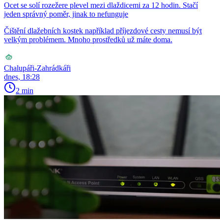
Ocet se solí rozežere plevel mezi dlaždicemi za 12 hodin. Stačí
jeden správný poměr, jinak to nefunguje
Čištění dlažebních kostek například příjezdové cesty nemusí být
velkým problémem. Mnoho prostředků už máte doma.
Chalupáři-Zahrádkáři
dnes, 18:28
2 min