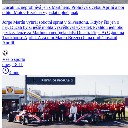
Ducati už neprohrává jen s Martínem. Prohrává s celou Aprilií a boj
o titul MotoGP začíná vypadat úplně jinak
Jorge Martín vyhrál sobotní sprint v Silverstonu. Kdyby šlo jen o
něj, Ducati by si ještě mohla vysvětlovat výsledek kvalitou jednoho
jezdce. Jenže za Martínem nepřijela další Ducati. Přijel Ai Ogura na
Trackhouse Aprilii. A za ním Marco Bezzecchi na druhé tovární
Aprilii.
Vše o sportu
dnes, 18:11
4 min