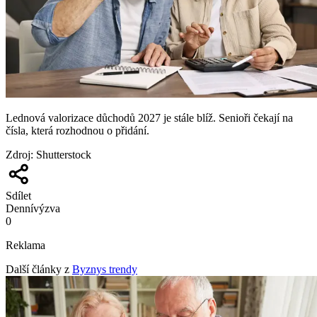
Lednová valorizace důchodů 2027 je stále blíž. Senioři čekají na
čísla, která rozhodnou o přidání.
Zdroj
:
Shutterstock
Sdílet
Denní
výzva
0
Reklama
Další články z
Byznys trendy