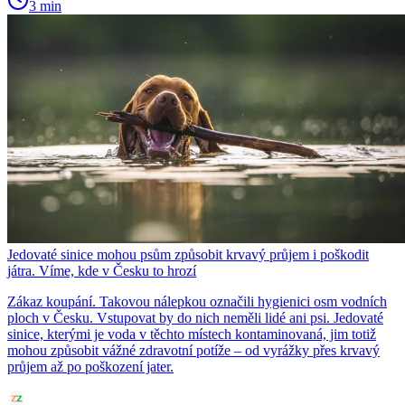
3 min
Jedovaté sinice mohou psům způsobit krvavý průjem i poškodit
játra. Víme, kde v Česku to hrozí
Zákaz koupání. Takovou nálepkou označili hygienici osm vodních
ploch v Česku. Vstupovat by do nich neměli lidé ani psi. Jedovaté
sinice, kterými je voda v těchto místech kontaminovaná, jim totiž
mohou způsobit vážné zdravotní potíže – od vyrážky přes krvavý
průjem až po poškození jater.