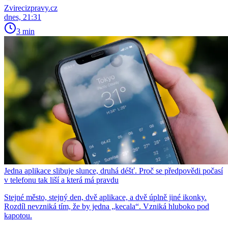
Zvirecizpravy.cz
dnes, 21:31
3 min
Jedna aplikace slibuje slunce, druhá déšť. Proč se předpovědi počasí
v telefonu tak liší a která má pravdu
Stejné město, stejný den, dvě aplikace, a dvě úplně jiné ikonky.
Rozdíl nevzniká tím, že by jedna „kecala“. Vzniká hluboko pod
kapotou.