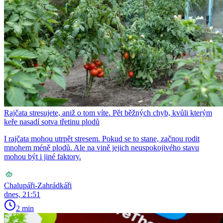
Rajčata stresujete, aniž o tom víte. Pět běžných chyb, kvůli kterým
keře nasadí sotva třetinu plodů
I rajčata mohou utrpět stresem. Pokud se to stane, začnou rodit
mnohem méně plodů. Ale na vině jejich neuspokojivého stavu
mohou být i jiné faktory.
Chalupáři-Zahrádkáři
dnes, 21:51
2 min