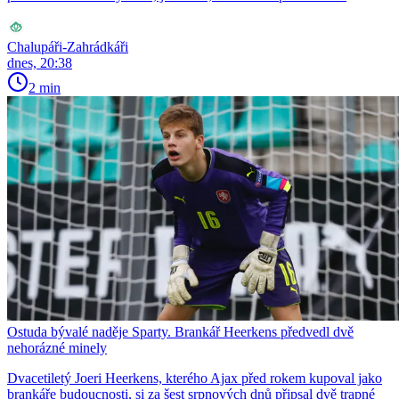
Chalupáři-Zahrádkáři
dnes, 20:38
2 min
Ostuda bývalé naděje Sparty. Brankář Heerkens předvedl dvě
nehorázné minely
Dvacetiletý Joeri Heerkens, kterého Ajax před rokem kupoval jako
brankáře budoucnosti, si za šest srpnových dnů připsal dvě trapné