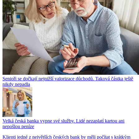
Senioři se dočkají nejnižší valorizace důchodů. Taková částka ještě
nikdy nepadla
Velká česká banka vypne své služby. Lidé nezaplatí kartou ani
nepošlou peníze
Klienti jedné z největších českých bank by měli počítat s krátkým