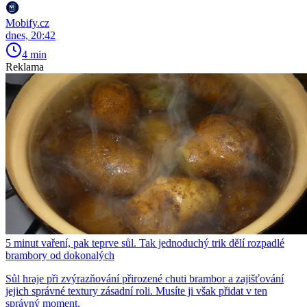
Mobify.cz
dnes, 20:42
4 min
Reklama
5 minut vaření, pak teprve sůl. Tak jednoduchý trik dělí rozpadlé
brambory od dokonalých
Sůl hraje při zvýrazňování přirozené chuti brambor a zajišťování
jejich správné textury zásadní roli. Musíte ji však přidat v ten
správný moment.