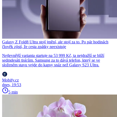
Galaxy Z Fold8 Ultra stojí jmění, ale stojí za to. Po pár hodinách
člověk zjistí, že cesta zpátky neexistuje
Nejlevnější varianta startuje na 53 999 Kč, ta nejdražší se blíží
sedmdesáti tisícům. Samsung za to dává telefon, který se ve
složeném stavu vejde do kapsy snáz než Galaxy S23 Ultra.
Mobify.cz
dnes, 19:53
5 min