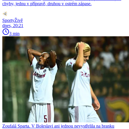
chyby, jednu v přípravě, druhou v ostrém zápase.
SportyŽivě
dnes, 20:21
3 min
Zoufalá Sparta. V Boleslavi ani jednou nevystřelila na branku