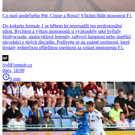
Co mají společného Pitt, Cruise a Rossi? Všichni řídili monopost F1
Do kokpitu formule 1 se během let neposadili jen profesionální
piloti. Rychlost a výkon monopostů si vyzkoušely také hvězdy
Hollywoodu, motocyklové legendy, rallyoví šampioni nebo úspěšní
závodníci z jiných disciplín. Podívejte se na známé osobnosti, které
dostaly jedinečnou příležitost usednout za volant monopostu F1.
SvětFormule.cz
dnes, 18:09
9 min