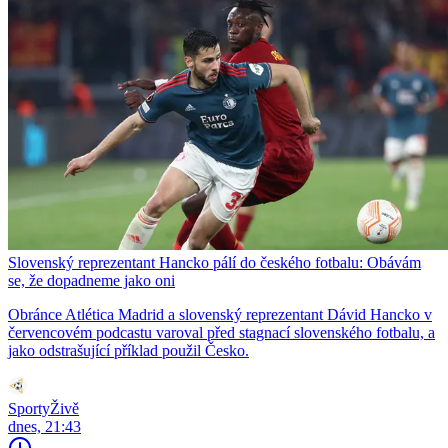
Slovenský reprezentant Hancko pálí do českého fotbalu: Obávám
se, že dopadneme jako oni
Obránce Atlética Madrid a slovenský reprezentant Dávid Hancko v
červencovém podcastu varoval před stagnací slovenského fotbalu, a
jako odstrašující příklad použil Česko.
SportyŽivě
dnes, 21:43