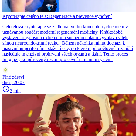
Kryoterapie celého těla: Regenerace a prevence vyhoření
Celotělová kryoterapie se z alternativního konceptu rychle mění v
uznávanou součást moderní regenerační medicíny. Krátkodobé
vystavení organismu extrémnímu suchému chladu vyvolává v těle
silnou neuroendokrinní reakci. Během několika minut dochází k
masivnímu perifernímu stažení cév, po kterém při opětovném zahřátí
následuje intenzivní prokrvení všech orgánů a tkání. Tento proces
funguje jako přirozený restart pro cévní i imunitní systém.
Plné zdraví
dnes, 20:07
2 min