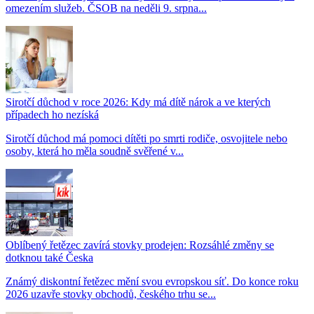
omezením služeb. ČSOB na neděli 9. srpna...
Sirotčí důchod v roce 2026: Kdy má dítě nárok a ve kterých
případech ho nezíská
Sirotčí důchod má pomoci dítěti po smrti rodiče, osvojitele nebo
osoby, která ho měla soudně svěřené v...
Oblíbený řetězec zavírá stovky prodejen: Rozsáhlé změny se
dotknou také Česka
Známý diskontní řetězec mění svou evropskou síť. Do konce roku
2026 uzavře stovky obchodů, českého trhu se...