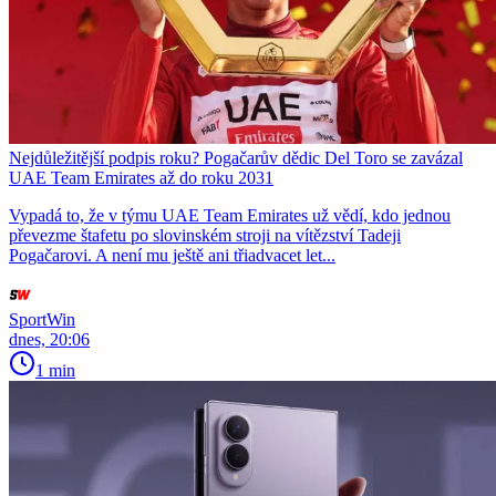
Nejdůležitější podpis roku? Pogačarův dědic Del Toro se zavázal
UAE Team Emirates až do roku 2031
Vypadá to, že v týmu UAE Team Emirates už vědí, kdo jednou
převezme štafetu po slovinském stroji na vítězství Tadeji
Pogačarovi. A není mu ještě ani třiadvacet let...
SportWin
dnes, 20:06
1 min