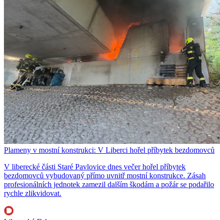
Plameny v mostní konstrukci: V Liberci hořel příbytek bezdomovců
V liberecké části Staré Pavlovice dnes večer hořel příbytek
bezdomovců vybudovaný přímo uvnitř mostní konstrukce. Zásah
profesionálních jednotek zamezil dalším škodám a požár se podařilo
rychle zlikvidovat.