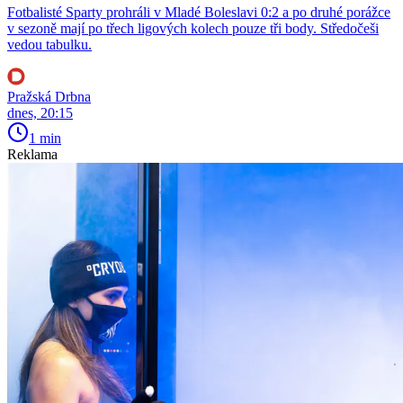
Fotbalisté Sparty prohráli v Mladé Boleslavi 0:2 a po druhé porážce
v sezoně mají po třech ligových kolech pouze tři body. Středočeši
vedou tabulku.
Pražská Drbna
dnes, 20:15
1 min
Reklama