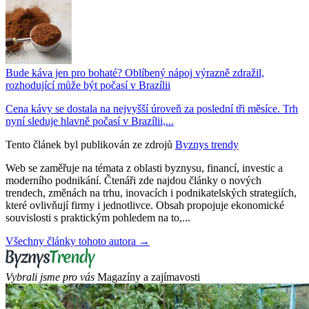
Bude káva jen pro bohaté? Oblíbený nápoj výrazně zdražil,
rozhodující může být počasí v Brazílii
Cena kávy se dostala na nejvyšší úroveň za poslední tři měsíce. Trh
nyní sleduje hlavně počasí v Brazílii,...
Tento článek byl publikován ze zdrojů
Byznys trendy
Web se zaměřuje na témata z oblasti byznysu, financí, investic a
moderního podnikání. Čtenáři zde najdou články o nových
trendech, změnách na trhu, inovacích i podnikatelských strategiích,
které ovlivňují firmy i jednotlivce. Obsah propojuje ekonomické
souvislosti s praktickým pohledem na to,...
Všechny články tohoto autora →
Vybrali jsme pro vás
Magazíny a zajímavosti