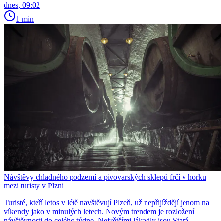
dnes, 09:02
1 min
Návštěvy chladného podzemí a pivovarských sklepů frčí v horku
mezi turisty v Plzni
Turisté, kteří letos v létě navštěvují Plzeň, už nepřijíždějí jenom na
víkendy jako v minulých letech. Novým trendem je rozložení
návštěvnosti do celého týdne. Největšími lákadly jsou Stará