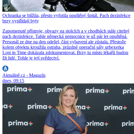
Ochranka se blížila, přesto vyfotila opuštěný špitál. Pach dezinfekce
brzy vystřídají byty
Zapomenuté přístroje, obvazy na stolcích a v chodbách stále citelný
pach dezinfekce. Tahle německá nemocnice je už pár let opuštěná.
Personál ze dne na den odešel, část vybavení ale zůstala. Přestože
kolem objektu kroužila ostraha, prázdné operační sály urbexerka
Lost in Time dokázala zdokumentovat. Brzy tu místo lékařů budou
žít lidé. Tohle je její svědectví.
Aktuálně.cz - Magazín
dnes, 09:15