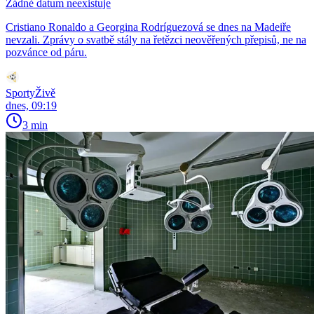
Žádné datum neexistuje
Cristiano Ronaldo a Georgina Rodríguezová se dnes na Madeiře
nevzali. Zprávy o svatbě stály na řetězci neověřených přepisů, ne na
pozvánce od páru.
SportyŽivě
dnes, 09:19
3 min