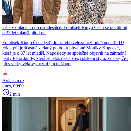
Létá v oblacích i po osmdesátce: František Ringo Čech se pochlubil
o 37 let mladší pilotkou
František Ringo Čech (83) do starého železa rozhodně nepatří. Už
rok a půl je šťastně zadaný po boku půvabné Moniky Kopecké,
která je o 37 let mladší. Naposledy se společně objevili na zahradní
party Petra Jandy, která se letos nesla v egyptském stylu. Zdá se, že i
přes velký věkový rozdíl jim to šlape.
Aplausin.cz
dnes, 09:00
2 min