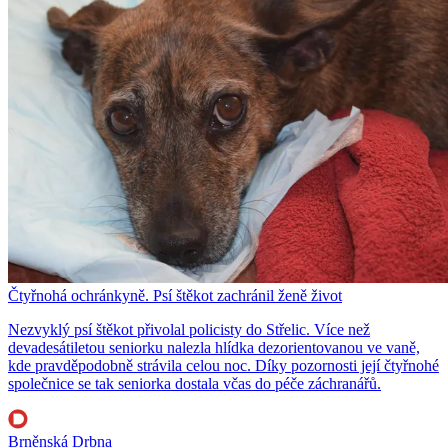
Čtyřnohá ochránkyně. Psí štěkot zachránil ženě život
Nezvyklý psí štěkot přivolal policisty do Střelic. Více než
devadesátiletou seniorku nalezla hlídka dezorientovanou ve vaně,
kde pravděpodobně strávila celou noc. Díky pozornosti její čtyřnohé
společnice se tak seniorka dostala včas do péče záchranářů.
Brněnská Drbna