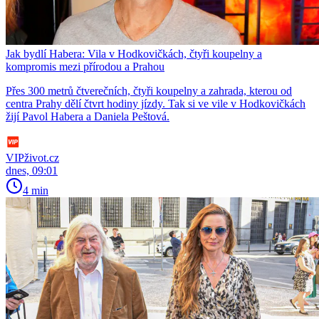
Jak bydlí Habera: Vila v Hodkovičkách, čtyři koupelny a
kompromis mezi přírodou a Prahou
Přes 300 metrů čtverečních, čtyři koupelny a zahrada, kterou od
centra Prahy dělí čtvrt hodiny jízdy. Tak si ve vile v Hodkovičkách
žijí Pavol Habera a Daniela Peštová.
VIPživot.cz
dnes, 09:01
4 min