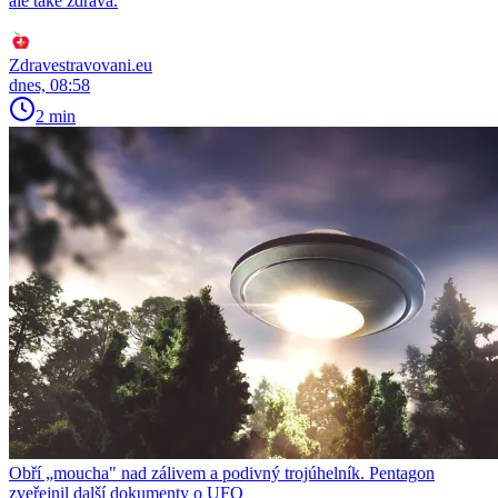
ale také zdravá.
Zdravestravovani.eu
dnes, 08:58
2 min
Obří „moucha" nad zálivem a podivný trojúhelník. Pentagon
zveřejnil další dokumenty o UFO