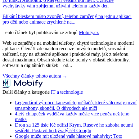
10 funkcí Androidu, o kterých většina lidí neví. Užitečné
vychytávky vám zpříjemní užívání telefonu každý den
Blikání bleskem místo zvonění, telefon zamčený na jednu aplikaci
pro děti nebo animace zrychlené na...
Tento článek byl publikován ze zdrojů
Mobify.cz
Web se zaměřuje na mobilní telefony, chytré technologie a moderní
aplikace. Čtenáři zde najdou recenze nových modelů, srovnání
zařízení, tipy na užitečné aplikace i praktické rady, jak z telefonu
dostat maximum. Obsah sleduje také trendy v oblasti elektroniky,
softwaru a digitálních služeb – od...
Všechny články tohoto autora →
Další články z kategorie
IT a technologie
Legendární výrobce kapesních počítačů, které válcovaly první
smartphony, skončil. O důvodech ale mlčí
4letý chlapeček vydělává každý měsíc více peněz než jeho
matka
Dron za 125 tisíc Kč odřízl Krym, Rusové ho zaboha neumí
sestřelit. Postavil ho bývalý šéf Googlu
Google může mít uložené vaše hlasové nahrávky: Toto