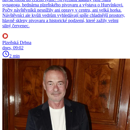
synagoga, bednárna plzeňského pivovaru a výstava o Hurvínkovi.
Počty návštěvníků nesnížily ani opravy v centru, ani velká horka.
Návštěvníci ale kvůli vedrům vyhledávají spíše chladnější prostory,
hlavně sklepy pivovaru a historické podzemí, které zažily velmi
silný červenec.
Plzeňská Drbna
dnes, 09:02
2 min