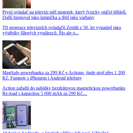
První ovladač na televizi měl motorek, který fyzicky otáčel hřídelí.
Další fungoval jako lampička a třetí jako varhany
Tři generace televizních ovladačů Zenith z 50. let vypadají jako
výstřelky šílených vynálezců. Šlo ale o...
MagSafe powerbanka za 299 Kč v Actionu, jinde stojí přes 1 200
Kč. Funguje s iPhonem i Android telefony
Action zařadil do nabídky bezdrátovou magnetickou powerbanku
Re-load s kapacitou 5 000 mAh za 299 Kč....