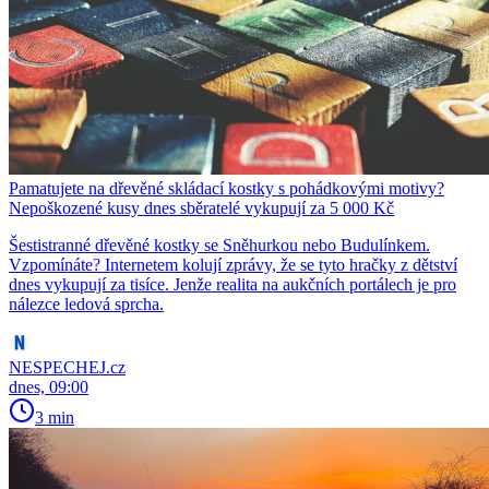
Pamatujete na dřevěné skládací kostky s pohádkovými motivy?
Nepoškozené kusy dnes sběratelé vykupují za 5 000 Kč
Šestistranné dřevěné kostky se Sněhurkou nebo Budulínkem.
Vzpomínáte? Internetem kolují zprávy, že se tyto hračky z dětství
dnes vykupují za tisíce. Jenže realita na aukčních portálech je pro
nálezce ledová sprcha.
NESPECHEJ.cz
dnes, 09:00
3 min