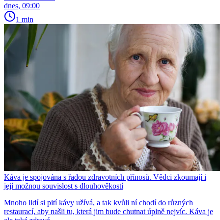
dnes, 09:00
1 min
Káva je spojována s řadou zdravotních přínosů. Vědci zkoumají i
její možnou souvislost s dlouhověkostí
Mnoho lidí si pití kávy užívá, a tak kvůli ní chodí do různých
restaurací, aby našli tu, která jim bude chutnat úplně nejvíc. Káva je