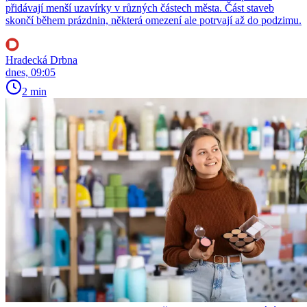
přidávají menší uzavírky v různých částech města. Část staveb
skončí během prázdnin, některá omezení ale potrvají až do podzimu.
Hradecká Drbna
dnes, 09:05
2 min