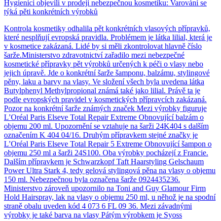
Hygienici objevili v prodeji nebezpečnou kosmetiku: Varování se
týká pěti konkrétních výrobků
Kontrola kosmetiky odhalila pět konkrétních vlasových přípravků,
které nesplňují evropská pravidla. Problémem je látka lilial, která je
v kosmetice zakázaná. Lidé by si měli zkontrolovat hlavně číslo
šarže.Ministerstvo zdravotnictví zařadilo mezi nebezpečné
kosmetické přípravky pět výrobků určených k péči o vlasy nebo
jejich úpravě. Jde o konkrétní šarže šamponu, balzámu, stylingové
pěny, laku a barvy na vlasy. Ve složení všech byla uvedena látka
Butylphenyl Methylpropional známá také jako lilial. Právě ta je
podle evropských pravidel v kosmetických přípravcích zakázaná.
Pozor na konkrétní šarže známých značek Mezi výrobky figuruje
L’Oréal Paris Elseve Total Repair Extreme Obnovující balzám o
objemu 200 ml. Upozornění se vztahuje na šarži 24K404 s dalším
označením K 404 04/16. Druhým přípravkem stejné značky je
L’Oréal Paris Elseve Total Repair 5 Extreme Obnovující šampon o
objemu 250 ml a šarži 24S100. Oba výrobky pocházejí z Francie.
Dalším přípravkem je Schwarzkopf Taft Haarstyling Gelschaum
Power Ultra Stark 4, tedy gelová stylingová pěna na vlasy o objemu
150 ml. Nebezpečnou byla označena šarže 0924435236.
Ministerstvo zároveň upozornilo na Toni and Guy Glamour Firm
Hold Hairspray, lak na vlasy o objemu 250 ml, u něhož je na spodní
straně obalu uveden kód 4 073 6 FL 09 36. Mezi závadnými
výrobky je také barva na vlasy Pátým výrobkem je Syoss