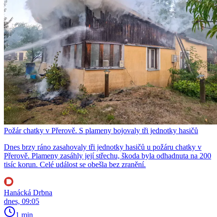
Požár chatky v Přerově. S plameny bojovaly tři jednotky hasičů
Dnes brzy ráno zasahovaly tři jednotky hasičů u požáru chatky v
Přerově. Plameny zasáhly její střechu, škoda byla odhadnuta na 200
tisíc korun. Celé událost se obešla bez zranění.
Hanácká Drbna
dnes, 09:05
1 min