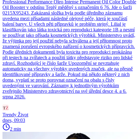
Professional Performance Oleo Intense Permanent Oil Color Double
Oil Booster v odstínu Teplý měděný s označením 6 76. Jde o šarži
0215X95243. Zakázaná složka byla podle úředního záznamu
uvedena mezi přísadami následné olejové péče, která je součástí
balení barvy. U všech pěti přípravků je problém stejný. Lilial je
klasifikován jako látka toxická pro reprodukci kategorie 1B a nesmí
se používat jako přísada kosmetických výrobků. Ministerstvo uvádí,
že výjimka pro její použití nebyla schválena a její přítomnost proto
znamená porušení evropského nařízení o kosmetických přípravcích.
Podle úředních dokumentů byla toxicita pro reprodukci prokázána
při testech na zvířatech a použití látky představuje riziko pro lidské
zdraví. Rozhodující je číslo šarže Upozornění se nevztahuje
automaticky na všechny výrobky uvedených značek, ale na přesně
identifikované přípravky a šarže. Pokud má někdo některý z nich
doma, vyplatí se proto porovnat označení na obalu s čísly
uvedenými ve varování. Záznamy k jednotlivým výrobkům
zveřejnilo Ministerstvo zdravotnictví na své úřední desce 4. a 6.
srpna 2026.
Trendy Život
dnes, 09:03
2 min