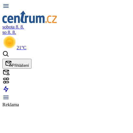
sobota 8. 8.
so 8. 8.
21°C
Přihlášení
Reklama