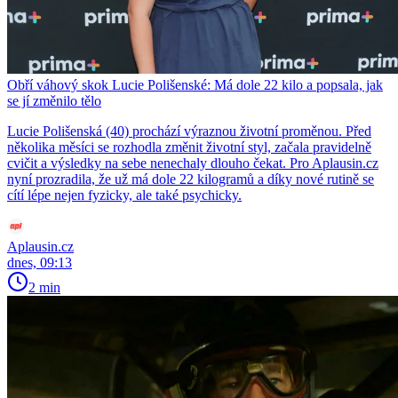
Obří váhový skok Lucie Polišenské: Má dole 22 kilo a popsala, jak
se jí změnilo tělo
Lucie Polišenská (40) prochází výraznou životní proměnou. Před
několika měsíci se rozhodla změnit životní styl, začala pravidelně
cvičit a výsledky na sebe nenechaly dlouho čekat. Pro Aplausin.cz
nyní prozradila, že už má dole 22 kilogramů a díky nové rutině se
cítí lépe nejen fyzicky, ale také psychicky.
Aplausin.cz
dnes, 09:13
2 min