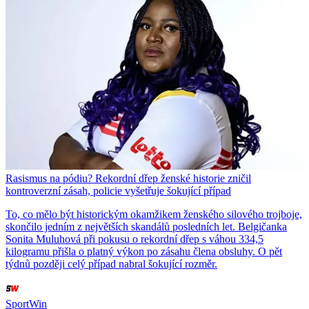
Rasismus na pódiu? Rekordní dřep ženské historie zničil
kontroverzní zásah, policie vyšetřuje šokující případ
To, co mělo být historickým okamžikem ženského silového trojboje,
skončilo jedním z největších skandálů posledních let. Belgičanka
Sonita Muluhová při pokusu o rekordní dřep s váhou 334,5
kilogramu přišla o platný výkon po zásahu člena obsluhy. O pět
týdnů později celý případ nabral šokující rozměr.
SportWin