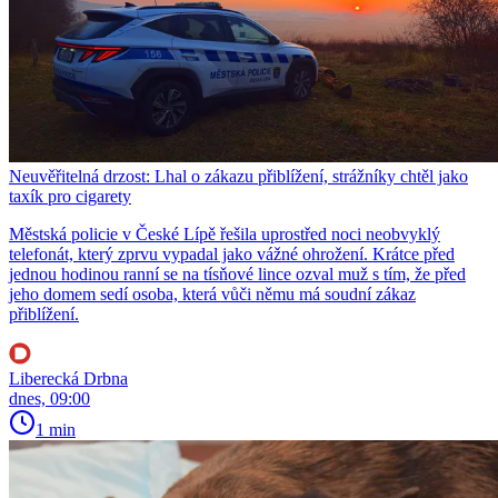
Neuvěřitelná drzost: Lhal o zákazu přiblížení, strážníky chtěl jako
taxík pro cigarety
Městská policie v České Lípě řešila uprostřed noci neobvyklý
telefonát, který zprvu vypadal jako vážné ohrožení. Krátce před
jednou hodinou ranní se na tísňové lince ozval muž s tím, že před
jeho domem sedí osoba, která vůči němu má soudní zákaz
přiblížení.
Liberecká Drbna
dnes, 09:00
1 min