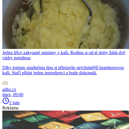
Jedna lžíce zakysané smetany v kaši. Rodina si od té doby žádá dvě
várky najednou
Díky tomuto snadnému tipu si připravíte nejchutnější bramborovou
kaši. Stačí přidat jednu ingredienci a bude dokonalá.
adbz.cz
dnes, 09:00
2 min
Reklama