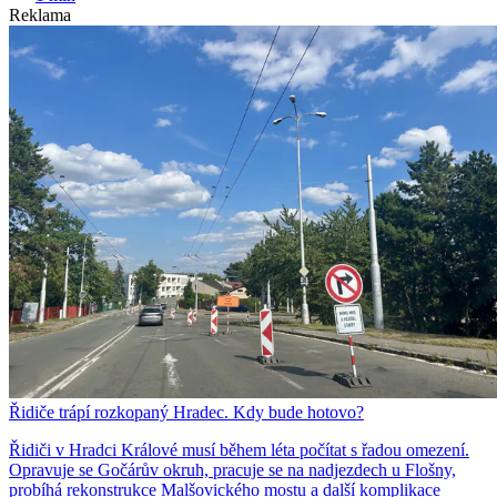
Reklama
Řidiče trápí rozkopaný Hradec. Kdy bude hotovo?
Řidiči v Hradci Králové musí během léta počítat s řadou omezení.
Opravuje se Gočárův okruh, pracuje se na nadjezdech u Flošny,
probíhá rekonstrukce Malšovického mostu a další komplikace