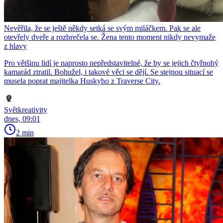
Nevěřila, že se ještě někdy setká se svým miláčkem. Pak se ale
otevřely dveře a rozbrečela se. Žena tento moment nikdy nevymaže
z hlavy
Pro většinu lidí je naprosto nepředstavitelné, že by se jejich čtyřnohý
kamarád ztratil. Bohužel, i takové věci se dějí. Se stejnou situací se
musela poprat majitelka Huskyho z Traverse City.
Světkreativity
dnes, 09:01
2 min