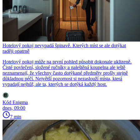
Hotelový pokoj nevypadá špinavě. Kterých míst se ale dotýkat
raději opatrně
Hotelový pokoj může na první pohled působit dokonale uklizeně.
Čisté povlečení, složené ručníky a naleštěná koupelna ale ještě
neznamenají, že všechny často dotýkané předměty prošly stejně
důkladnou péčí. Největší pozornost si nezaslouží místa, která
vypadají nejhůř, ale ta, kterých se dotýká každý host.
Kód Enigma
dnes, 09:00
7 min