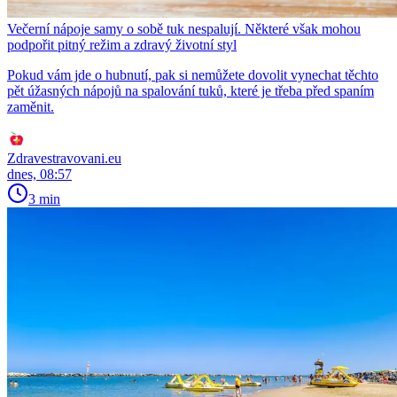
Večerní nápoje samy o sobě tuk nespalují. Některé však mohou
podpořit pitný režim a zdravý životní styl
Pokud vám jde o hubnutí, pak si nemůžete dovolit vynechat těchto
pět úžasných nápojů na spalování tuků, které je třeba před spaním
zaměnit.
Zdravestravovani.eu
dnes, 08:57
3 min