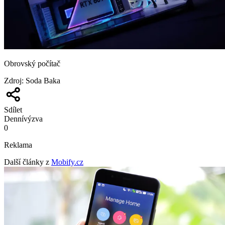
Obrovský počítač
Zdroj
:
Soda Baka
Sdílet
Denní
výzva
0
Reklama
Další články z
Mobify.cz