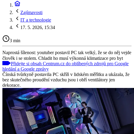
Zajímavosti
IT a technologie
17. 5. 2026, 15:34
3 min
Naprostá šílenost: youtuber postavil PC tak velký, že se do něj vejde
člověk i se stolem. Chladit ho musí výkonná klimatizace pro byt
Přidejte si obsah Centrum.cz do oblíbených zdrojů pro Google
hledání a Google zprávy
Čínská tvůrkyně postavila PC skříň v lidském měřítku a ukázala, že
bez skutečného proudění vzduchu jsou i obří ventilátory jen
dekorace.