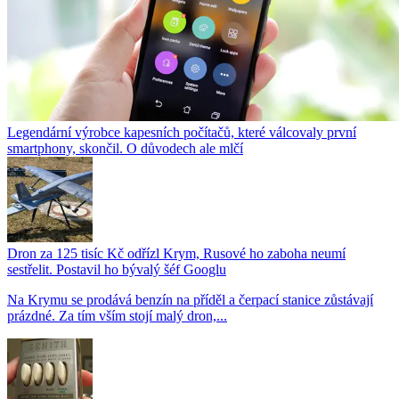
Legendární výrobce kapesních počítačů, které válcovaly první
smartphony, skončil. O důvodech ale mlčí
Dron za 125 tisíc Kč odřízl Krym, Rusové ho zaboha neumí
sestřelit. Postavil ho bývalý šéf Googlu
Na Krymu se prodává benzín na příděl a čerpací stanice zůstávají
prázdné. Za tím vším stojí malý dron,...