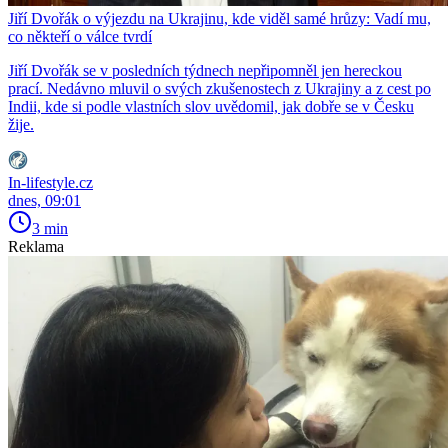
Jiří Dvořák o výjezdu na Ukrajinu, kde viděl samé hrůzy: Vadí mu,
co někteří o válce tvrdí
Jiří Dvořák se v posledních týdnech nepřipomněl jen hereckou
prací. Nedávno mluvil o svých zkušenostech z Ukrajiny a z cest po
Indii, kde si podle vlastních slov uvědomil, jak dobře se v Česku
žije.
In-lifestyle.cz
dnes, 09:01
3 min
Reklama