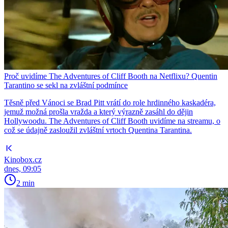
Proč uvidíme The Adventures of Cliff Booth na Netflixu? Quentin
Tarantino se sekl na zvláštní podmínce
Těsně před Vánoci se Brad Pitt vrátí do role hrdinného kaskadéra,
jemuž možná prošla vražda a který výrazně zasáhl do dějin
Hollywoodu. The Adventures of Cliff Booth uvidíme na streamu, o
což se údajně zasloužil zvláštní vrtoch Quentina Tarantina.
Kinobox.cz
dnes, 09:05
2 min