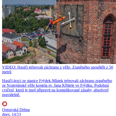
VIDEO: Hasiči trénovali záchranu z věže. Zraněného spouštěli z 50
metrů
Hasiči-lezci ze stanice Frýdek-Místek trénovali záchranu zraněného
ze Svatojánské věže kostela sv. Jana Křtitele ve Frýdku. Podobná
cvičení, která je mají připravit na komplikované zásahy, absolvují
pravidelně.
Ostravská Drbna
dnes, 14:53