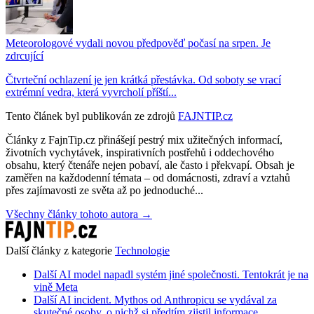
Meteorologové vydali novou předpověď počasí na srpen. Je
zdrcující
Čtvrteční ochlazení je jen krátká přestávka. Od soboty se vrací
extrémní vedra, která vyvrcholí příští...
Tento článek byl publikován ze zdrojů
FAJNTIP.cz
Články z FajnTip.cz přinášejí pestrý mix užitečných informací,
životních vychytávek, inspirativních postřehů i oddechového
obsahu, který čtenáře nejen pobaví, ale často i překvapí. Obsah je
zaměřen na každodenní témata – od domácnosti, zdraví a vztahů
přes zajímavosti ze světa až po jednoduché...
Všechny články tohoto autora →
Další články z kategorie
Technologie
Další AI model napadl systém jiné společnosti. Tentokrát je na
vině Meta
Další AI incident. Mythos od Anthropicu se vydával za
skutečné osoby, o nichž si předtím zjistil informace