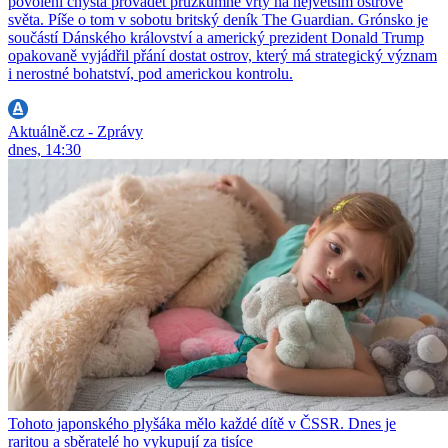
povolení chystá provádět průzkumné vrty na největším ostrově
světa. Píše o tom v sobotu britský deník The Guardian. Grónsko je
součástí Dánského království a americký prezident Donald Trump
opakovaně vyjádřil přání dostat ostrov, který má strategický význam
i nerostné bohatství, pod americkou kontrolu.
Aktuálně.cz - Zprávy
dnes, 14:30
Tohoto japonského plyšáka mělo každé dítě v ČSSR. Dnes je
raritou a sběratelé ho vykupují za tisíce