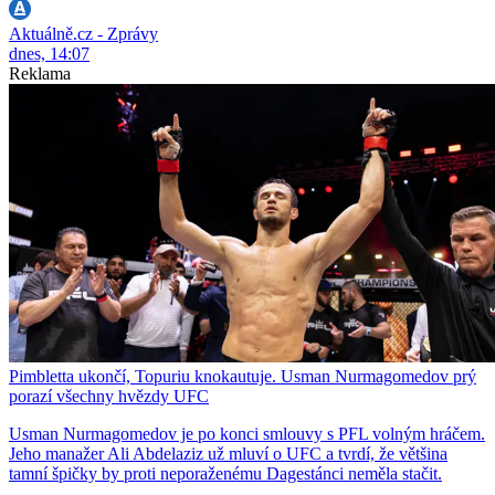
Aktuálně.cz - Zprávy
dnes, 14:07
Reklama
Pimbletta ukončí, Topuriu knokautuje. Usman Nurmagomedov prý
porazí všechny hvězdy UFC
Usman Nurmagomedov je po konci smlouvy s PFL volným hráčem.
Jeho manažer Ali Abdelaziz už mluví o UFC a tvrdí, že většina
tamní špičky by proti neporaženému Dagestánci neměla stačit.