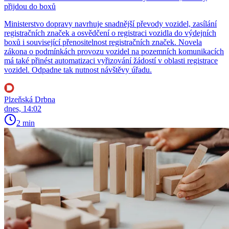
přijdou do boxů
Ministerstvo dopravy navrhuje snadnější převody vozidel, zasílání
registračních značek a osvědčení o registraci vozidla do výdejních
boxů i související přenositelnost registračních značek. Novela
zákona o podmínkách provozu vozidel na pozemních komunikacích
má také přinést automatizaci vyřizování žádostí v oblasti registrace
vozidel. Odpadne tak nutnost návštěvy úřadu.
Plzeňská Drbna
dnes, 14:02
2 min