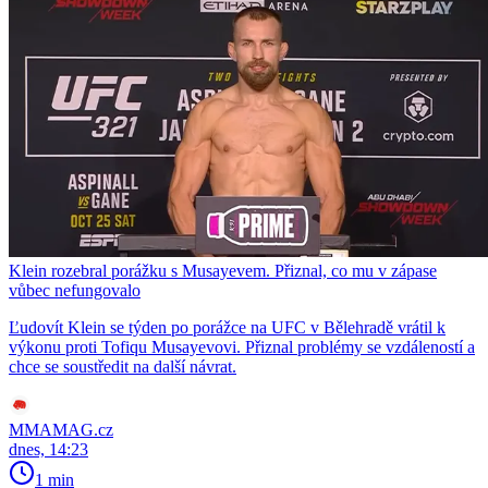
Klein rozebral porážku s Musayevem. Přiznal, co mu v zápase
vůbec nefungovalo
Ľudovít Klein se týden po porážce na UFC v Bělehradě vrátil k
výkonu proti Tofiqu Musayevovi. Přiznal problémy se vzdáleností a
chce se soustředit na další návrat.
MMAMAG.cz
dnes, 14:23
1 min