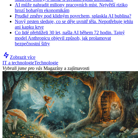
AI může nahradit miliony pracovních míst. Největší riziko
hrozí bohatým ekonomikám
Prudké změny pod klidným povrchem, splaskla AI bublina?
Nový prsten sleduje, co se děje uvnitř těla. Nepotřebuje jehlu
ani kapku krve
Co lidé přehlíželi 30 let, našla AI během 72 hodin. Tajný
model Anthropicu objevil způsob, jak prolamovat
bezpečnostní šifry
Zobrazit více
IT a technologie
Technologie
Vybrali jsme pro vás
Magazíny a zajímavosti