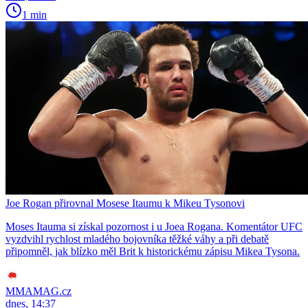
1 min
Joe Rogan přirovnal Mosese Itaumu k Mikeu Tysonovi
Moses Itauma si získal pozornost i u Joea Rogana. Komentátor UFC
vyzdvihl rychlost mladého bojovníka těžké váhy a při debatě
připomněl, jak blízko měl Brit k historickému zápisu Mikea Tysona.
MMAMAG.cz
dnes, 14:37