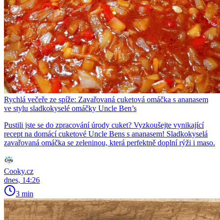
Rychlá večeře ze spíže: Zavařovaná cuketová omáčka s ananasem
ve stylu sladkokyselé omáčky Uncle Ben’s
Pustili jste se do zpracování úrody cuket? Vyzkoušejte vynikající
recept na domácí cuketové Uncle Bens s ananasem! Sladkokyselá
zavařovaná omáčka se zeleninou, která perfektně doplní rýži i maso.
Cooky.cz
dnes, 14:26
3 min