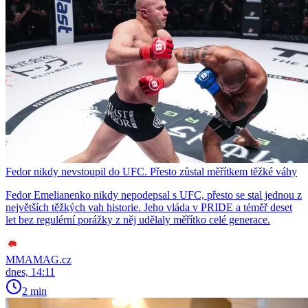
Fedor nikdy nevstoupil do UFC. Přesto zůstal měřítkem těžké váhy
Fedor Emelianenko nikdy nepodepsal s UFC, přesto se stal jednou z
největších těžkých vah historie. Jeho vláda v PRIDE a téměř deset
let bez regulérní porážky z něj udělaly měřítko celé generace.
MMAMAG.cz
dnes, 14:11
2 min