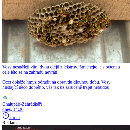
Vosy nesnášejí vůni dvou olejů z lékárny. Smíchejte je s octem a
celé léto se na zahradu nevrátí
Ocet dokáže hmyz odradit na opravdu dlouhou dobu. Vosy,
hledající něco dobrého, vás tak už zaručeně trápit nebudou.
Chalupáři-Zahrádkáři
dnes, 14:26
2 min
Reklama