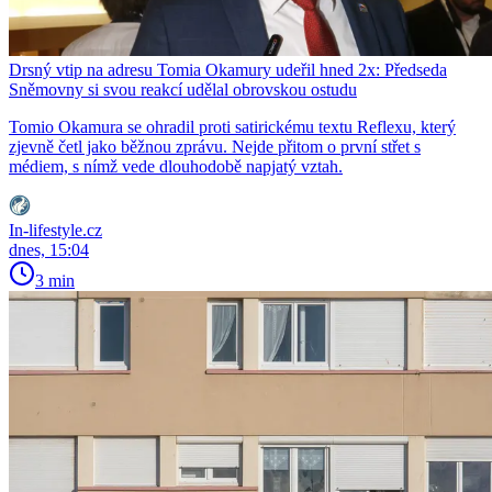
Drsný vtip na adresu Tomia Okamury udeřil hned 2x: Předseda
Sněmovny si svou reakcí udělal obrovskou ostudu
Tomio Okamura se ohradil proti satirickému textu Reflexu, který
zjevně četl jako běžnou zprávu. Nejde přitom o první střet s
médiem, s nímž vede dlouhodobě napjatý vztah.
In-lifestyle.cz
dnes, 15:04
3 min