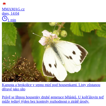
MMAMAG.cz
dnes, 14:04
1 min
Kapusta a brokolice v srpnu mizí pod housenkami. Listy zůstanou
děravé jako síto
Právě se líhnou housenky druhé generace bělásků. U košťálovin teď
může jediný týden bez kontroly rozhodnout o ztrátě úrody.