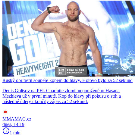
Ruský obr trefil soupeře kopem do hlavy. Hotovo bylo za 52 sekund
Denis Goltsov na PFL Charlotte zlomil neporaženého Hasana
Mezhieva už v první minutě. Kop do hlavy při pokusu o strh a
následné údery ukončily zápas za 52 sekund.
MMAMAG.cz
dnes, 14:19
1 min