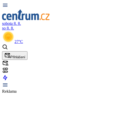
sobota 8. 8.
so 8. 8.
27°C
Přihlášení
Reklama