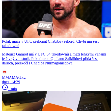
Polák může v UFC překonat Chabibův rekord. Chybí mu šest
takedownů
Mateusz Gamrot má v UFC 54 takedownů a mezi lehkými vahami
je čtvrtý v historii. Pokud proti Quillanu Salkilldovi přidá šest
dalších, přeskočí i Chabiba Nurmagomedova.
MMAMAG.cz
dnes, 14:29
1 min