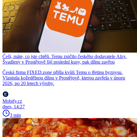
Češi, máte, co jste chtěli. Temu zničilo českého dodavatele Alzy.
Švadleny v Prostějově šijí poslední kusy, pak dílnu zavřou
Česká firma FIXED.zone přišla kvůli Temu o třetinu byznysu.
Vlastnila kožedělnou dílnu v Prostějově, kterou zavřela v únoru
2026, po 20 letech výroby.
Mobify.cz
dnes, 14:27
3 min