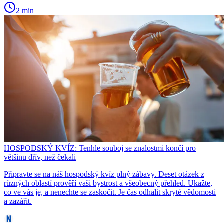
2 min
HOSPODSKÝ KVÍZ: Tenhle souboj se znalostmi končí pro
většinu dřív, než čekali
Připravte se na náš hospodský kvíz plný zábavy. Deset otázek z
různých oblastí prověří vaši bystrost a všeobecný přehled. Ukažte,
co ve vás je, a nenechte se zaskočit. Je čas odhalit skryté vědomosti
a zazářit.