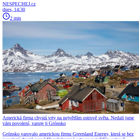
NESPECHEJ.cz
dnes, 14:30
2 min
Americká firma chystá vrty na největším ostrově světa. Nedali jsme
vám povolení, varuje ji Grónsko
Grónsko varovalo americkou firmu Greenland Energy, která se bez