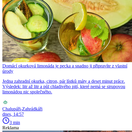
Domácí okurková limonáda je pecka a snadno ji připravíte z vlastní
úrody
Jedna zahradní okurka, citron, pár lístků máty a deset minut práce.
Výsledek: litr až litr a půl chladivého pití, které nemá se sirupovou
limonádou nic společného.
Chalupáři-Zahrádkáři
dnes, 14:57
3 min
Reklama