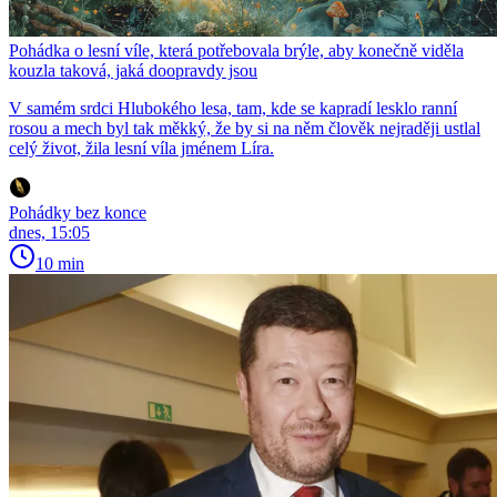
Pohádka o lesní víle, která potřebovala brýle, aby konečně viděla
kouzla taková, jaká doopravdy jsou
V samém srdci Hlubokého lesa, tam, kde se kapradí lesklo ranní
rosou a mech byl tak měkký, že by si na něm člověk nejraději ustlal
celý život, žila lesní víla jménem Líra.
Pohádky bez konce
dnes, 15:05
10 min