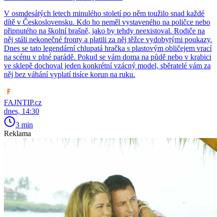
V osmdesátých letech minulého století po něm toužilo snad každé
dítě v Československu. Kdo ho neměl vystaveného na poličce nebo
připnutého na školní brašně, jako by tehdy neexistoval. Rodiče na
něj stáli nekonečné fronty a platili za něj těžce vydobytými poukazy.
Dnes se tato legendární chlupatá hračka s plastovým obličejem vrací
na scénu v plné parádě. Pokud se vám doma na půdě nebo v krabici
ve sklepě dochoval jeden konkrétní vzácný model, sběratelé vám za
něj bez váhání vyplatí tisíce korun na ruku.
FAJNTIP.cz
dnes, 14:30
3 min
Reklama