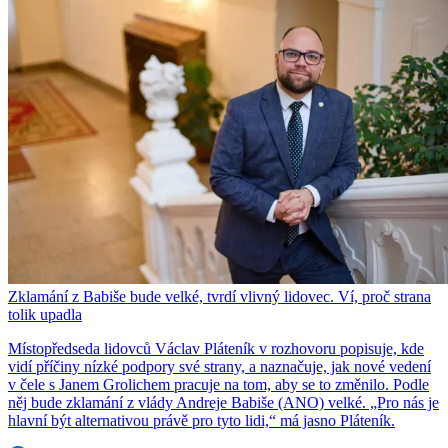
Zklamání z Babiše bude velké, tvrdí vlivný lidovec. Ví, proč strana
tolik upadla
Místopředseda lidovců Václav Pláteník v rozhovoru popisuje, kde
vidí příčiny nízké podpory své strany, a naznačuje, jak nové vedení
v čele s Janem Grolichem pracuje na tom, aby se to změnilo. Podle
něj bude zklamání z vlády Andreje Babiše (ANO) velké. „Pro nás je
hlavní být alternativou právě pro tyto lidi,“ má jasno Pláteník.