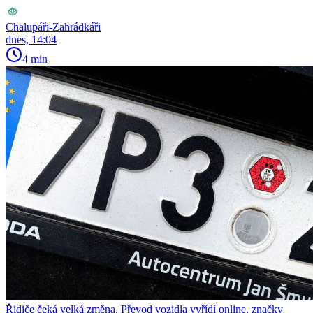
Chalupáři-Zahrádkáři
dnes, 14:04
4 min
Řidiče čeká velká změna. Převod vozidla vyřídí online, značky