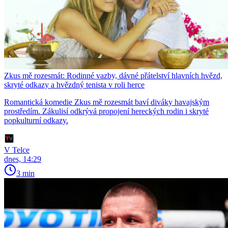
Zkus mě rozesmát: Rodinné vazby, dávné přátelství hlavních hvězd,
skryté odkazy a hvězdný tenista v roli herce
Romantická komedie Zkus mě rozesmát baví diváky havajským
prostředím. Zákulisí odkrývá propojení hereckých rodin i skryté
popkulturní odkazy.
V Telce
dnes, 14:29
3 min