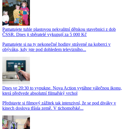
Pamatujete tuhle plastovou nekvalitní dětskou stavebnici z dob
ČSSR. Dnes ji sběratelé vykupují za 5 000 Kč
Pamatujete si na ty nekonečné hodiny strávené na koberci v
obýváku, kdy jste pod dohledem televizního...
Dnes ve 20:30 to vypukne. Nova Action vytáhne válečnou ikonu,
která předvede absolutní filmařský vrchol
Představte si filmový zážitek tak intenzivní, že se pod diváky v
kinech doslova třásla země. V tichomořské...