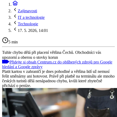
Zajímavosti
IT a technologie
Technologie
17. 5. 2026, 14:01
5 min
Tuhle chybu dělá při placení většina Čechů. Obchodníci vás
upozorní a oberou o stovky korun
Přidejte si obsah Centrum.cz do oblíbených zdrojů pro Google
hledání a Google zprávy
Platit kartou v zahraničí je dnes pohodlné a většina lidí už nemusí
řešit směnárny ani hotovost. Právě při platbě na terminálu ale mnoho
českých turistů dělá nenápadnou chybu, kvůli které zbytečně
přichází o peníze.