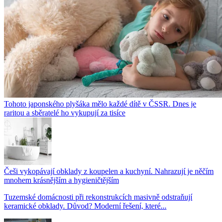
Tohoto japonského plyšáka mělo každé dítě v ČSSR. Dnes je
raritou a sběratelé ho vykupují za tisíce
Češi vykopávají obklady z koupelen a kuchyní. Nahrazují je něčím
mnohem krásnějším a hygieničtějším
Tuzemské domácnosti při rekonstrukcích masivně odstraňují
keramické obklady. Důvod? Moderní řešení, které...