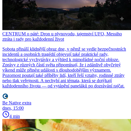
CENTRUM o páté: Dron u plynovodu, tajemství UFO, Messiho
ztráta i rady pro každodenní život
Sobota přináší klidnější obraz dne, v němž se vedle bezpečnostních
incidentů a osobních tragédií objevují také praktické rady,
technologické vychytávky a výhled k mimořádné noční obloze.
Zprávy z různých částí světa připomínají, že i zdánlivě obyčejný
víkend může přinést události s dlouhodobějším významem.
Pozornost poutají také příběhy lidí, kteří řeší vztahy, rodinné ztráty
nebo tlak veřejnosti. A nechybí ani témata, která se dotýkají
každodenního života — od vytápění paneláků po dozrávání rajčat.
Be Native extra
dnes, 15:00
4 min