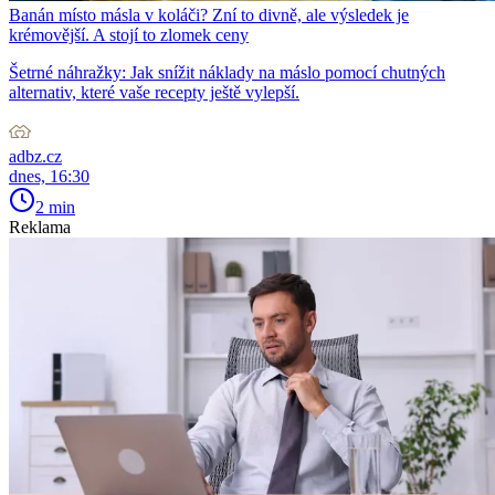
Banán místo másla v koláči? Zní to divně, ale výsledek je
krémovější. A stojí to zlomek ceny
Šetrné náhražky: Jak snížit náklady na máslo pomocí chutných
alternativ, které vaše recepty ještě vylepší.
adbz.cz
dnes, 16:30
2 min
Reklama