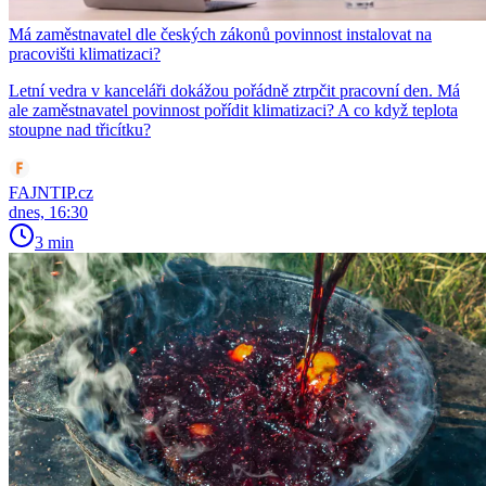
Má zaměstnavatel dle českých zákonů povinnost instalovat na
pracovišti klimatizaci?
Letní vedra v kanceláři dokážou pořádně ztrpčit pracovní den. Má
ale zaměstnavatel povinnost pořídit klimatizaci? A co když teplota
stoupne nad třicítku?
FAJNTIP.cz
dnes, 16:30
3 min