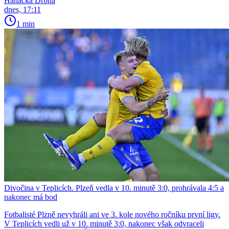
Hanácká Drbna
dnes, 17:11
1 min
Divočina v Teplicích. Plzeň vedla v 10. minutě 3:0, prohrávala 4:5 a
nakonec má bod
Fotbalisté Plzně nevyhráli ani ve 3. kole nového ročníku první ligy.
V Teplicích vedli už v 10. minutě 3:0, nakonec však odvraceli