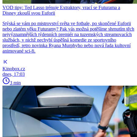
VOD tipy: Ted Lasso trénuje Extraktory, vrací se Futurama a
Disney zkouší svou Euforii
Stýská se vám po mistrovství světa ve fotbale, po skončené Euforii
nebo zlatém věku Futuramy? Pak vás možná potěšíme shrnutím těch
nejvýznamnějších týdenních premiér na tuzemských streamovacích
službách, v nichž nechybí úspěšná komedie ze sportovního
prostředí, retro novinka Ryana Murphyho nebo nová řada kultovní
animované sci-fi.
Kinobox.cz
dnes, 17:03
3 min