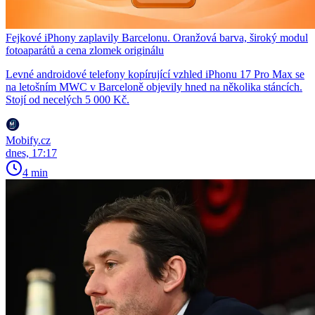
Fejkové iPhony zaplavily Barcelonu. Oranžová barva, široký modul
fotoaparátů a cena zlomek originálu
Levné androidové telefony kopírující vzhled iPhonu 17 Pro Max se
na letošním MWC v Barceloně objevily hned na několika stáncích.
Stojí od necelých 5 000 Kč.
Mobify.cz
dnes, 17:17
4 min