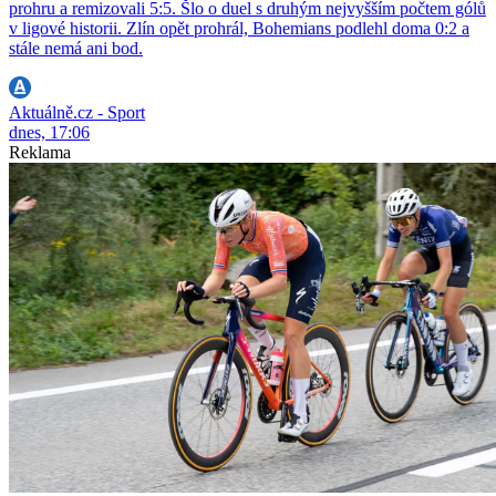
prohru a remizovali 5:5. Šlo o duel s druhým nejvyšším počtem gólů
v ligové historii. Zlín opět prohrál, Bohemians podlehl doma 0:2 a
stále nemá ani bod.
Aktuálně.cz - Sport
dnes, 17:06
Reklama