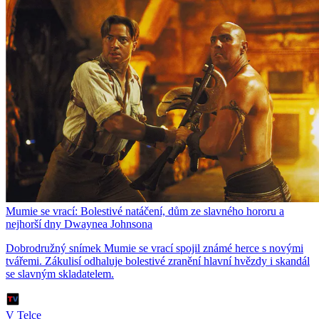
Mumie se vrací: Bolestivé natáčení, dům ze slavného hororu a
nejhorší dny Dwaynea Johnsona
Dobrodružný snímek Mumie se vrací spojil známé herce s novými
tvářemi. Zákulisí odhaluje bolestivé zranění hlavní hvězdy i skandál
se slavným skladatelem.
V Telce