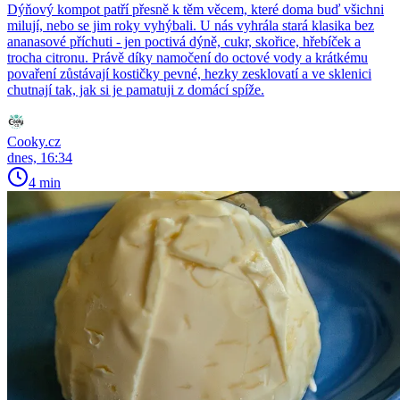
Dýňový kompot patří přesně k těm věcem, které doma buď všichni
milují, nebo se jim roky vyhýbali. U nás vyhrála stará klasika bez
ananasové příchuti - jen poctivá dýně, cukr, skořice, hřebíček a
trocha citronu. Právě díky namočení do octové vody a krátkému
povaření zůstávají kostičky pevné, hezky zesklovatí a ve sklenici
chutnají tak, jak si je pamatuji z domácí spíže.
Cooky.cz
dnes, 16:34
4 min