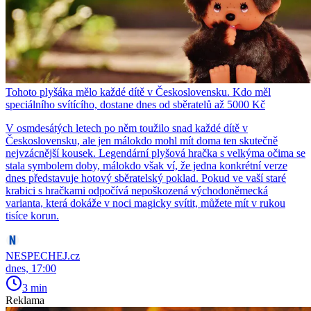
Tohoto plyšáka mělo každé dítě v Československu. Kdo měl
speciálního svítícího, dostane dnes od sběratelů až 5000 Kč
V osmdesátých letech po něm toužilo snad každé dítě v
Československu, ale jen málokdo mohl mít doma ten skutečně
nejvzácnější kousek. Legendární plyšová hračka s velkýma očima se
stala symbolem doby, málokdo však ví, že jedna konkrétní verze
dnes představuje hotový sběratelský poklad. Pokud ve vaší staré
krabici s hračkami odpočívá nepoškozená východoněmecká
varianta, která dokáže v noci magicky svítit, můžete mít v rukou
tisíce korun.
NESPECHEJ.cz
dnes, 17:00
3 min
Reklama