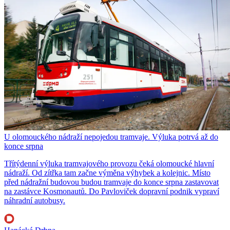
U olomouckého nádraží nepojedou tramvaje. Výluka potrvá až do
konce srpna
Třítýdenní výluka tramvajového provozu čeká olomoucké hlavní
nádraží. Od zítřka tam začne výměna výhybek a kolejnic. Místo
před nádražní budovou budou tramvaje do konce srpna zastavovat
na zastávce Kosmonautů. Do Pavloviček dopravní podnik vypraví
náhradní autobusy.