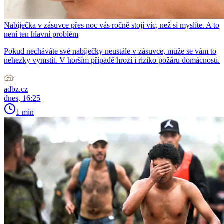
Nabíječka v zásuvce přes noc vás ročně stojí víc, než si myslíte. A to
není ten hlavní problém
Pokud necháváte své nabíječky neustále v zásuvce, může se vám to
nehezky vymstít. V horším případě hrozí i riziko požáru domácnosti.
adbz.cz
dnes, 16:25
1 min