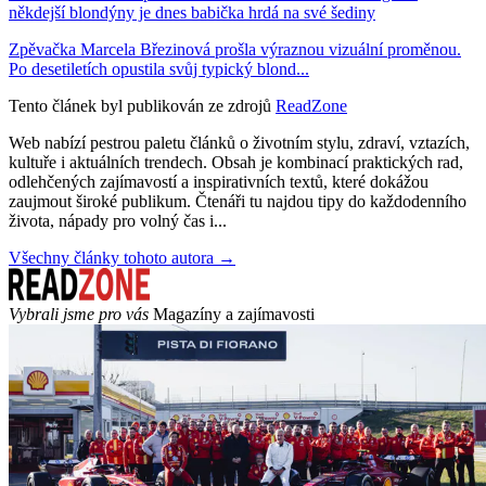
někdejší blondýny je dnes babička hrdá na své šediny
Zpěvačka Marcela Březinová prošla výraznou vizuální proměnou.
Po desetiletích opustila svůj typický blond...
Tento článek byl publikován ze zdrojů
ReadZone
Web nabízí pestrou paletu článků o životním stylu, zdraví, vztazích,
kultuře i aktuálních trendech. Obsah je kombinací praktických rad,
odlehčených zajímavostí a inspirativních textů, které dokážou
zaujmout široké publikum. Čtenáři tu najdou tipy do každodenního
života, nápady pro volný čas i...
Všechny články tohoto autora →
Vybrali jsme pro vás
Magazíny a zajímavosti