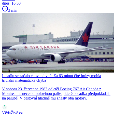
dnes, 16:50
3 min
Letadlu se začalo chovat divně. Za 63 minut čiré hrůzy mohla
triviální matematická chyba
V sobotu 23. července 1983 odletěl Boeing 767 Air Canada z
Montrealu s necelou polovinou paliva, které posádka předpokládala
na palubě. V cestovní hladině mu zhasly oba motory.
VědaŽivě.cz