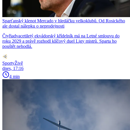
Sparťanský klenot Mercado v hledáčku velkoklubů. Od Rosického
ale dostal nálepku o neprodejnosti
Čtyřiadvacetiletý ekvádorský křídelník má na Letné smlouvu do
roku 2029 a právě rozhodl klíčový duel Ligy mistrů. Sparta ho
pouštět nehodlá.
SportyŽivě
dnes, 17:16
4 min