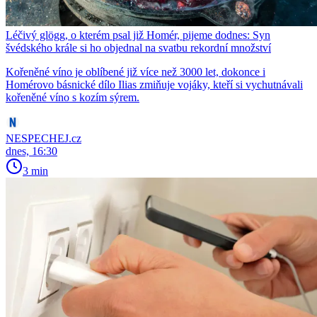
Léčivý glögg, o kterém psal již Homér, pijeme dodnes: Syn
švédského krále si ho objednal na svatbu rekordní množství
Kořeněné víno je oblíbené již více než 3000 let, dokonce i
Homérovo básnické dílo Ilias zmiňuje vojáky, kteří si vychutnávali
kořeněné víno s kozím sýrem.
NESPECHEJ.cz
dnes, 16:30
3 min