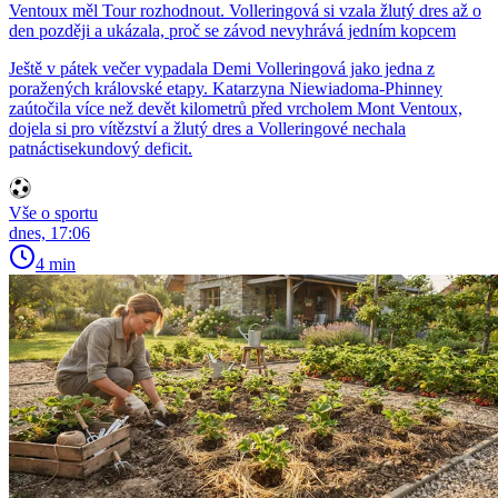
Ventoux měl Tour rozhodnout. Volleringová si vzala žlutý dres až o
den později a ukázala, proč se závod nevyhrává jedním kopcem
Ještě v pátek večer vypadala Demi Volleringová jako jedna z
poražených královské etapy. Katarzyna Niewiadoma-Phinney
zaútočila více než devět kilometrů před vrcholem Mont Ventoux,
dojela si pro vítězství a žlutý dres a Volleringové nechala
patnáctisekundový deficit.
Vše o sportu
dnes, 17:06
4 min