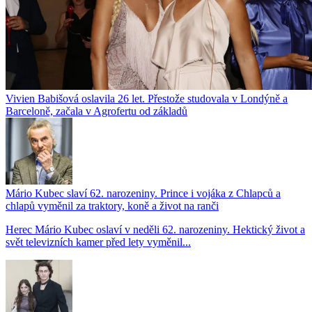
Vivien Babišová oslavila 26 let. Přestože studovala v Londýně a
Barceloně, začala v Agrofertu od základů
Mário Kubec slaví 62. narozeniny. Prince i vojáka z Chlapců a
chlapů vyměnil za traktory, koně a život na ranči
Herec Mário Kubec oslaví v neděli 62. narozeniny. Hektický život a
svět televizních kamer před lety vyměnil...