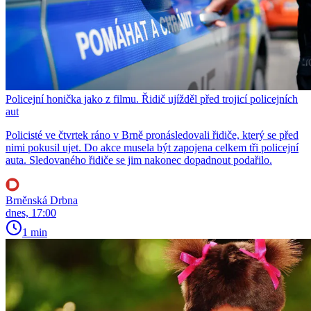
Policejní honička jako z filmu. Řidič ujížděl před trojicí policejních
aut
Policisté ve čtvrtek ráno v Brně pronásledovali řidiče, který se před
nimi pokusil ujet. Do akce musela být zapojena celkem tři policejní
auta. Sledovaného řidiče se jim nakonec dopadnout podařilo.
Brněnská Drbna
dnes, 17:00
1 min