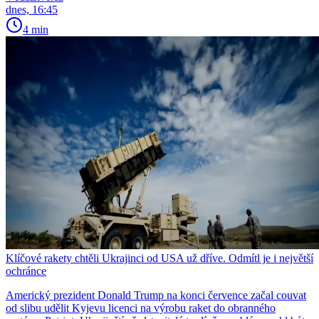
dnes, 16:45
4 min
Klíčové rakety chtěli Ukrajinci od USA už dříve. Odmítl je i největší
ochránce
Americký prezident Donald Trump na konci července začal couvat
od slibu udělit Kyjevu licenci na výrobu raket do obranného