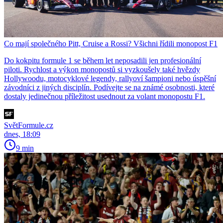
Co mají společného Pitt, Cruise a Rossi? Všichni řídili monopost F1
Do kokpitu formule 1 se během let neposadili jen profesionální
piloti. Rychlost a výkon monopostů si vyzkoušely také hvězdy
Hollywoodu, motocyklové legendy, rallyoví šampioni nebo úspěšní
závodníci z jiných disciplín. Podívejte se na známé osobnosti, které
dostaly jedinečnou příležitost usednout za volant monopostu F1.
SvětFormule.cz
dnes, 18:09
9 min