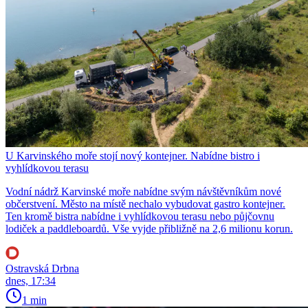
U Karvinského moře stojí nový kontejner. Nabídne bistro i
vyhlídkovou terasu
Vodní nádrž Karvinské moře nabídne svým návštěvníkům nové
občerstvení. Město na místě nechalo vybudovat gastro kontejner.
Ten kromě bistra nabídne i vyhlídkovou terasu nebo půjčovnu
lodiček a paddleboardů. Vše vyjde přibližně na 2,6 milionu korun.
Ostravská Drbna
dnes, 17:34
1 min