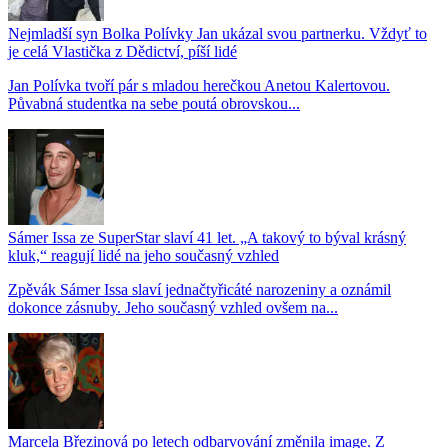
Nejmladší syn Bolka Polívky Jan ukázal svou partnerku. Vždyť to
je celá Vlastička z Dědictví, píší lidé
Jan Polívka tvoří pár s mladou herečkou Anetou Kalertovou.
Půvabná studentka na sebe poutá obrovskou...
Sámer Issa ze SuperStar slaví 41 let. „A takový to býval krásný
kluk,“ reagují lidé na jeho současný vzhled
Zpěvák Sámer Issa slaví jednačtyřicáté narozeniny a oznámil
dokonce zásnuby. Jeho současný vzhled ovšem na...
Marcela Březinová po letech odbarvování změnila image. Z