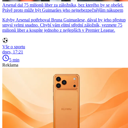
Arsenal dal 75 milionů liber za záložníka, bez kterého by se obešel.
Právě proto může být Guimarães jeho nejnebezpečnějším nákupem
Kdyby Arsenal potřeboval Bruna Guimarãese, dával by jeho přestup
smysl velmi snadno. Chybí vám elitní střední záložník, vezmete 75
milionů liber a koupíte jednoho z nejlepších v Premier League.
Vše o sportu
dnes, 17:21
5 min
Reklama