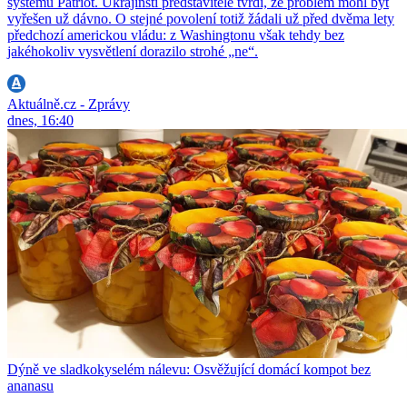
systému Patriot. Ukrajinští představitelé tvrdí, že problém mohl být
vyřešen už dávno. O stejné povolení totiž žádali už před dvěma lety
předchozí americkou vládu: z Washingtonu však tehdy bez
jakéhokoliv vysvětlení dorazilo strohé „ne“.
Aktuálně.cz - Zprávy
dnes, 16:40
Dýně ve sladkokyselém nálevu: Osvěžující domácí kompot bez
ananasu