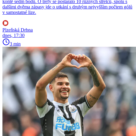
kontě sedm bodů. O trefy se postaralo 10 různých střelců, spolu s
dalšími dvěma zápasy jde o utkání s druhým nejvyšším počtem gólů
v samostatné lize.
Plzeňská Drbna
dnes, 17:30
3 min