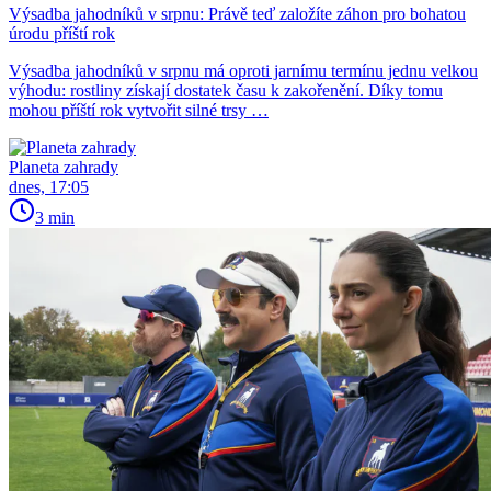
Výsadba jahodníků v srpnu: Právě teď založíte záhon pro bohatou
úrodu příští rok
Výsadba jahodníků v srpnu má oproti jarnímu termínu jednu velkou
výhodu: rostliny získají dostatek času k zakořenění. Díky tomu
mohou příští rok vytvořit silné trsy …
Planeta zahrady
dnes, 17:05
3 min