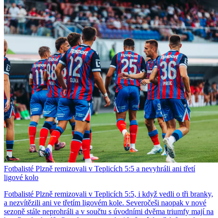
Fotbalisté Plzně remizovali v Teplicích 5:5 a nevyhráli ani třetí
ligové kolo
Fotbalisté Plzně remizovali v Teplicích 5:5, i když vedli o tři branky,
a nezvítězili ani ve třetím ligovém kole. Severočeši naopak v nové
sezoně stále neprohráli a v součtu s úvodními dvěma triumfy mají na