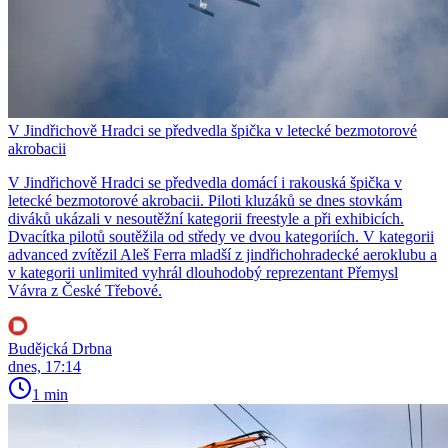
V Jindřichově Hradci se předvedla špička v letecké bezmotorové
akrobacii
V Jindřichově Hradci se předvedla domácí i rakouská špička v
letecké bezmotorové akrobacii. Piloti kluzáků se dnes stovkám
diváků ukázali v nesoutěžní kategorii freestyle a při exhibicích.
Dvacítka pilotů soutěžila od středy ve dvou kategoriích. V kategorii
advanced zvítězil Aleš Ferra mladší z jindřichohradecké aeroklubu a
v kategorii unlimited vyhrál dlouhodobý reprezentant Přemysl
Vávra z České Třebové.
Budějcká Drbna
dnes, 17:14
1 min