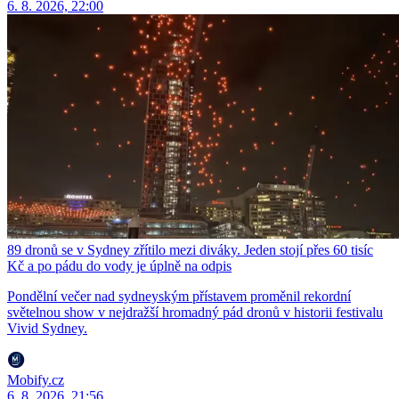
6. 8. 2026, 22:00
89 dronů se v Sydney zřítilo mezi diváky. Jeden stojí přes 60 tisíc
Kč a po pádu do vody je úplně na odpis
Pondělní večer nad sydneyským přístavem proměnil rekordní
světelnou show v nejdražší hromadný pád dronů v historii festivalu
Vivid Sydney.
Mobify.cz
6. 8. 2026, 21:56