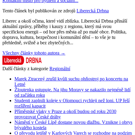
Kontaktní místo pro bydlení a sociální...
Tento článek byl publikován ze zdrojů
Liberecká Drbna
Liberec a okolí očima, které vidí zblízka. Liberecká Drbna přináší
aktuální zprávy, příběhy i kauzy z regionu, který má svou
specifickou energii – od hor přes města až po malé obce. Politika,
doprava, kultura, bezpečnost i komunální dění – to vše je tu
přehledně, svižně a bez zbytečných...
Všechny články tohoto autora →
Další články z kategorie
Regionální
Marek Ztracený zrušil kvůli suchu ohňostroj po koncertu na
Letné
Žloutenka ustupuje. Na jihu Moravy se nakazilo nejméně lidí
od začátku roku
Studenti zaplnili koleje v Olomouci rychleji než loni. UP řeší
rozšíření kapacit
Příměstské vlaky v Praze a okolí budou od roku 2030
provozovat České dráhy
Náměstí v České Lípě dostane novou dlažbu. Vznikne i obrys
bývalého kostela
O převodu letiště v Karlových Varech se rozhodne na podzim