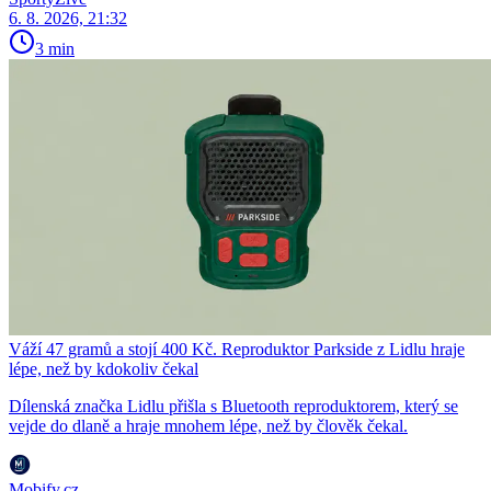
6. 8. 2026, 21:32
3 min
Váží 47 gramů a stojí 400 Kč. Reproduktor Parkside z Lidlu hraje
lépe, než by kdokoliv čekal
Dílenská značka Lidlu přišla s Bluetooth reproduktorem, který se
vejde do dlaně a hraje mnohem lépe, než by člověk čekal.
Mobify.cz