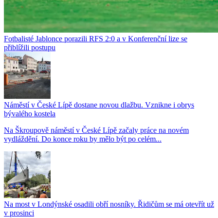
Fotbalisté Jablonce porazili RFS 2:0 a v Konferenční lize se
přiblížili postupu
Náměstí v České Lípě dostane novou dlažbu. Vznikne i obrys
bývalého kostela
Na Škroupově náměstí v České Lípě začaly práce na novém
vydláždění. Do konce roku by mělo být po celém...
Na most v Londýnské osadili obří nosníky. Řidičům se má otevřít už
v prosinci