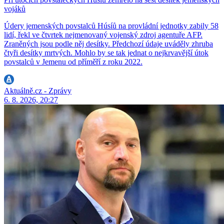
vojáků
Údery jemenských povstalců Húsíů na provládní jednotky zabily 58
lidí, řekl ve čtvrtek nejmenovaný vojenský zdroj agentuře AFP.
Zraněných jsou podle něj desítky. Předchozí údaje uváděly zhruba
čtyři desítky mrtvých. Mohlo by se tak jednat o nejkrvavější útok
povstalců v Jemenu od příměří z roku 2022.
Aktuálně.cz - Zprávy
6. 8. 2026, 20:27