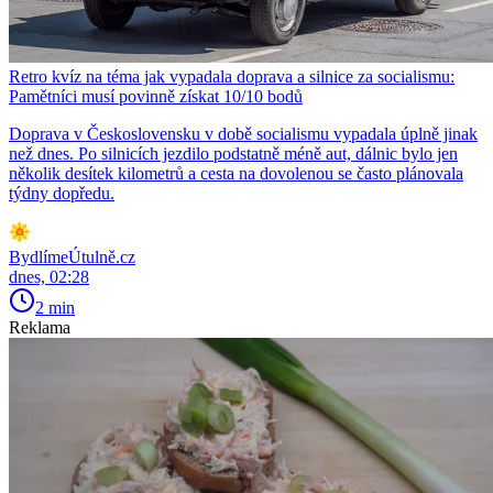
Retro kvíz na téma jak vypadala doprava a silnice za socialismu:
Pamětníci musí povinně získat 10/10 bodů
Doprava v Československu v době socialismu vypadala úplně jinak
než dnes. Po silnicích jezdilo podstatně méně aut, dálnic bylo jen
několik desítek kilometrů a cesta na dovolenou se často plánovala
týdny dopředu.
BydlímeÚtulně.cz
dnes, 02:28
2 min
Reklama