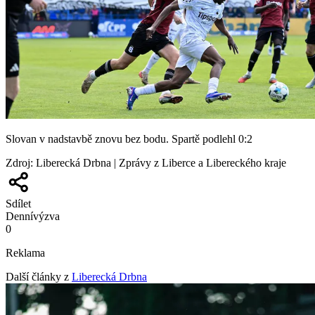
Slovan v nadstavbě znovu bez bodu. Spartě podlehl 0:2
Zdroj
:
Liberecká Drbna | Zprávy z Liberce a Libereckého kraje
Sdílet
Denní
výzva
0
Reklama
Další články z
Liberecká Drbna