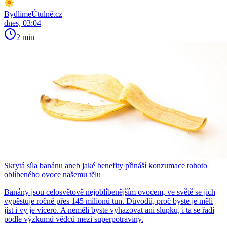
BydlímeÚtulně.cz
dnes, 03:04
2 min
Skrytá síla banánu aneb jaké benefity přináší konzumace tohoto
oblíbeného ovoce našemu tělu
Banány jsou celosvětově nejoblíbenějším ovocem, ve světě se jich
vypěstuje ročně přes 145 milionů tun. Důvodů, proč byste je měli
jíst i vy je vícero. A neměli byste vyhazovat ani slupku, i ta se řadí
podle výzkumů vědců mezi superpotraviny.