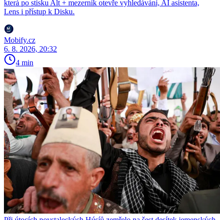
která po stisku Alt + mezerník otevře vyhledávání, AI asistenta,
Lens i přístup k Disku.
Mobify.cz
6. 8. 2026, 20:32
4 min
Při útocích povstaleckých Húsíů zemřelo na šest desítek jemenských