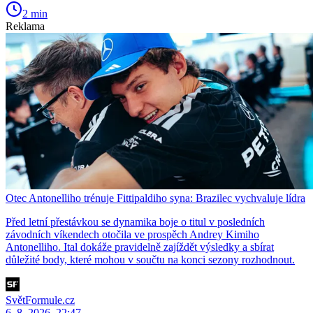
2 min
Reklama
Otec Antonelliho trénuje Fittipaldiho syna: Brazilec vychvaluje lídra
Před letní přestávkou se dynamika boje o titul v posledních
závodních víkendech otočila ve prospěch Andrey Kimiho
Antonelliho. Ital dokáže pravidelně zajíždět výsledky a sbírat
důležité body, které mohou v součtu na konci sezony rozhodnout.
SvětFormule.cz
6. 8. 2026, 22:47