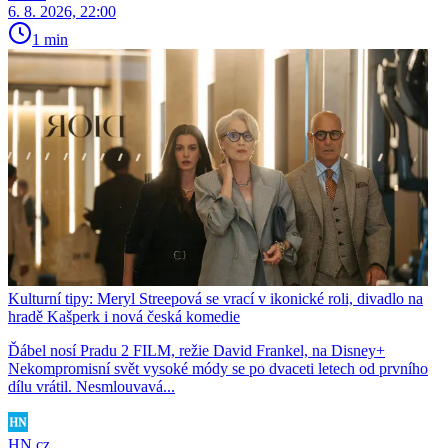
6. 8. 2026, 22:00
1 min
Kulturní tipy: Meryl Streepová se vrací v ikonické roli, divadlo na
hradě Kašperk i nová česká komedie
Ďábel nosí Pradu 2 FILM, režie David Frankel, na Disney+
Nekompromisní svět vysoké módy se po dvaceti letech od prvního
dílu vrátil. Nesmlouvavá...
HN.cz