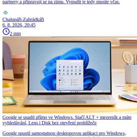
partnery a připravují se na zimu. Vypudit je tedy musíte včas.
Chalupáři-Zahrádkáři
6. 8. 2026, 20:45
2 min
Google se usadil přímo ve Windows. Stačí ALT + mezerník a máte
vyhledávání, Lens i Disk bez otevření prohlížeče
Google spustil samostatnou desktopovou aplikaci pro Windows,