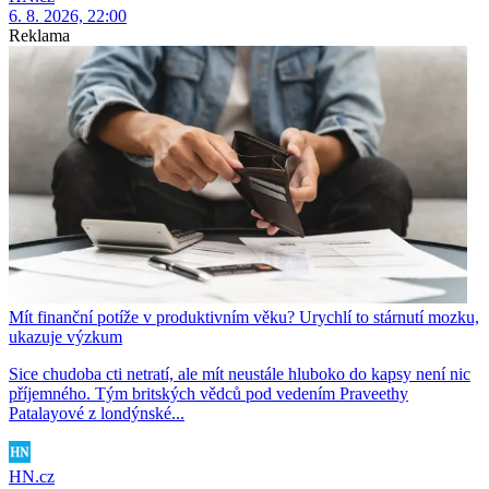
6. 8. 2026, 22:00
Reklama
Mít finanční potíže v produktivním věku? Urychlí to stárnutí mozku,
ukazuje výzkum
Sice chudoba cti netratí, ale mít neustále hluboko do kapsy není nic
příjemného. Tým britských vědců pod vedením Praveethy
Patalayové z londýnské...
HN.cz