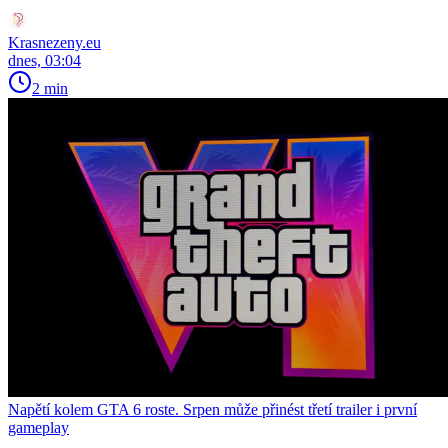
Krasnezeny.eu
dnes, 03:04
2 min
Napětí kolem GTA 6 roste. Srpen může přinést třetí trailer i první
gameplay