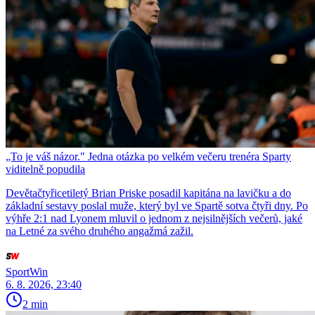
„To je váš názor." Jedna otázka po velkém večeru trenéra Sparty
viditelně popudila
Devětačtyřicetiletý Brian Priske posadil kapitána na lavičku a do
základní sestavy poslal muže, který byl ve Spartě sotva čtyři dny. Po
výhře 2:1 nad Lyonem mluvil o jednom z nejsilnějších večerů, jaké
na Letné za svého druhého angažmá zažil.
SportWin
6. 8. 2026, 23:40
2 min