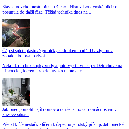
Stavba nového mostu přes Lužickou Nisu v Londýnské ulici se
posunula do další fáze. Těžká technika dnes na...
Čáp si spletl plastové gumičky s klubkem hadů. Uvízly mu v
zobáku, bojoval o život
Několik dní bez kapky vody a potravy strávil čáp v Dětřichově na
Liberecku, kterému v krku uvízlo namotané...
Jablonec pomohl najít domov a udržet si ho 61 domácnostem v
krizové situaci
Předat klíče nestačí, klíčem k úspěchu je lidský přístup. Jablonecké