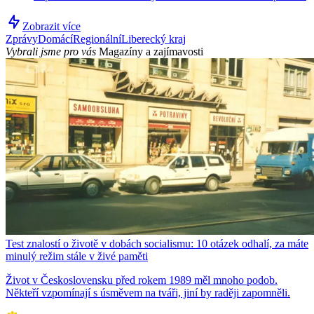
Zobrazit více
Zprávy
Domácí
Regionální
Liberecký kraj
Vybrali jsme pro vás
Magazíny a zajímavosti
Test znalostí o životě v dobách socialismu: 10 otázek odhalí, za máte
minulý režim stále v živé paměti
Život v Československu před rokem 1989 měl mnoho podob.
Někteří vzpomínají s úsměvem na tváři, jiní by raději zapomněli.