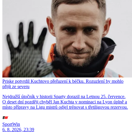
Priske potvrdil Kuchtovo přeřazení k béčku. Rozuzlení by mohlo
přijít ze severu
Nejdražší útočník v historii Sparty dorazil na Letnou 25. července.
O deset dní později chyběl Jan Kuchta v nominaci na Lyon úplně a
místo přípravy na Ligu mistrů odjel trénovat s třetiligovou rezervou.
SportWin
6. 8. 2026, 23:39