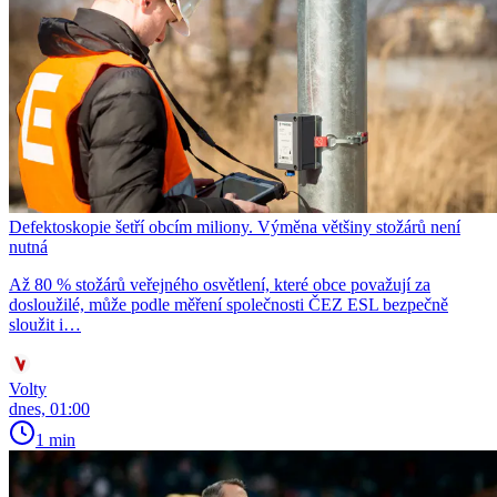
Defektoskopie šetří obcím miliony. Výměna většiny stožárů není
nutná
Až 80 % stožárů veřejného osvětlení, které obce považují za
dosloužilé, může podle měření společnosti ČEZ ESL bezpečně
sloužit i…
Volty
dnes, 01:00
1 min