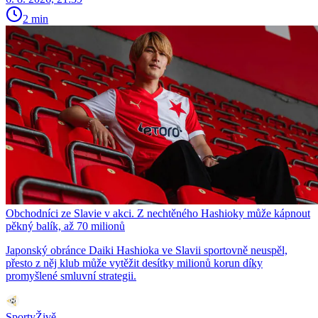
2 min
Obchodníci ze Slavie v akci. Z nechtěného Hashioky může kápnout
pěkný balík, až 70 milionů
Japonský obránce Daiki Hashioka ve Slavii sportovně neuspěl,
přesto z něj klub může vytěžit desítky milionů korun díky
promyšlené smluvní strategii.
SportyŽivě