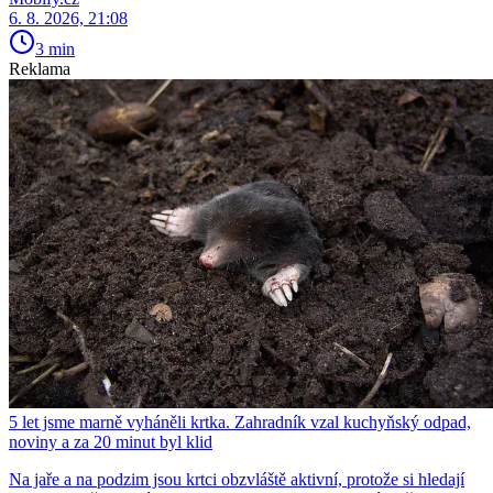
6. 8. 2026, 21:08
3 min
Reklama
5 let jsme marně vyháněli krtka. Zahradník vzal kuchyňský odpad,
noviny a za 20 minut byl klid
Na jaře a na podzim jsou krtci obzvláště aktivní, protože si hledají