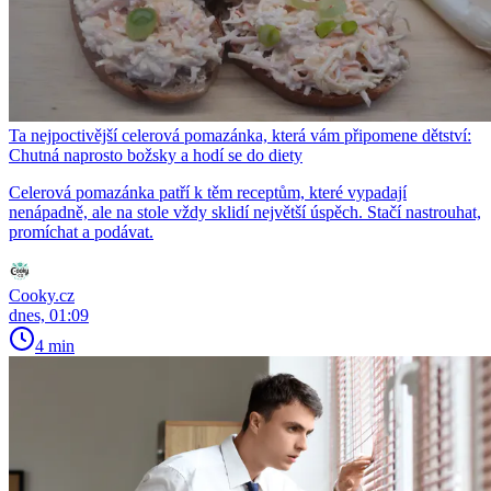
Ta nejpoctivější celerová pomazánka, která vám připomene dětství:
Chutná naprosto božsky a hodí se do diety
Celerová pomazánka patří k těm receptům, které vypadají
nenápadně, ale na stole vždy sklidí největší úspěch. Stačí nastrouhat,
promíchat a podávat.
Cooky.cz
dnes, 01:09
4 min