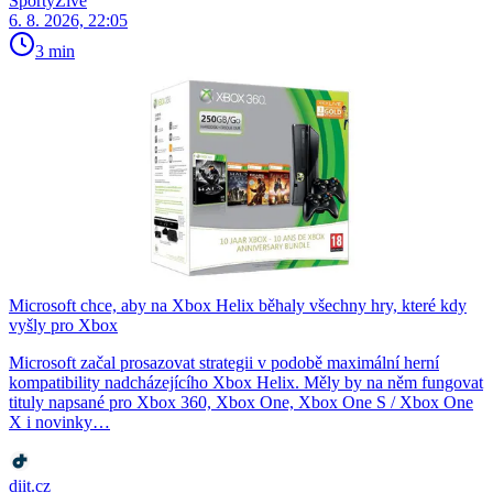
SportyŽivě
6. 8. 2026, 22:05
3 min
Microsoft chce, aby na Xbox Helix běhaly všechny hry, které kdy
vyšly pro Xbox
Microsoft začal prosazovat strategii v podobě maximální herní
kompatibility nadcházejícího Xbox Helix. Měly by na něm fungovat
tituly napsané pro Xbox 360, Xbox One, Xbox One S / Xbox One
X i novinky…
diit.cz