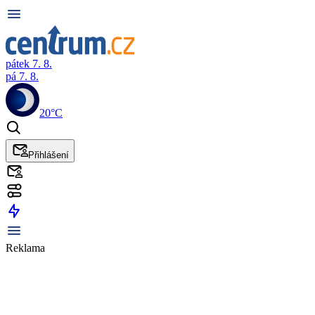
pátek 7. 8.
pá 7. 8.
20°C
Přihlášení
Reklama