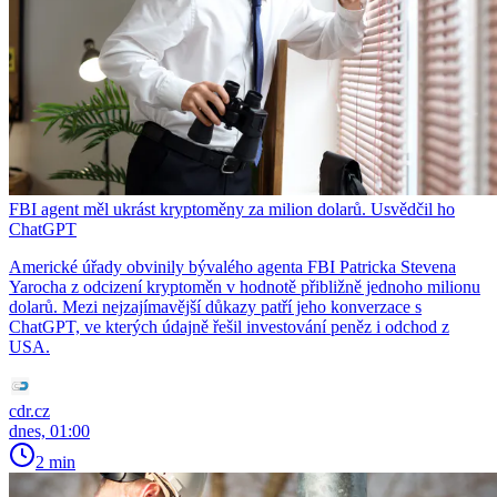
FBI agent měl ukrást kryptoměny za milion dolarů. Usvědčil ho
ChatGPT
Americké úřady obvinily bývalého agenta FBI Patricka Stevena
Yarocha z odcizení kryptoměn v hodnotě přibližně jednoho milionu
dolarů. Mezi nejzajímavější důkazy patří jeho konverzace s
ChatGPT, ve kterých údajně řešil investování peněz i odchod z
USA.
cdr.cz
dnes, 01:00
2 min