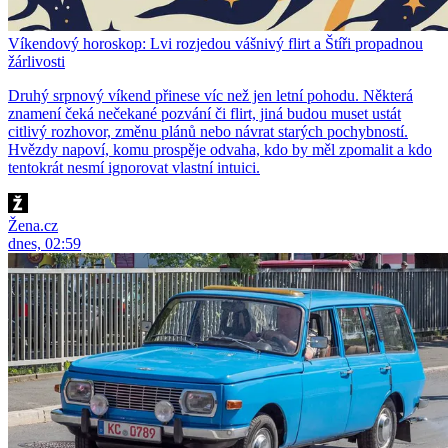
Víkendový horoskop: Lvi rozjedou vášnivý flirt a Štíři propadnou
žárlivosti
Druhý srpnový víkend přinese víc než jen letní pohodu. Některá
znamení čeká nečekané pozvání či flirt, jiná budou muset ustát
citlivý rozhovor, změnu plánů nebo návrat starých pochybností.
Hvězdy napoví, komu prospěje odvaha, kdo by měl zpomalit a kdo
tentokrát nesmí ignorovat vlastní intuici.
Žena.cz
dnes, 02:59