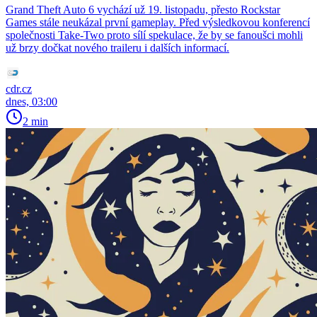
Grand Theft Auto 6 vychází už 19. listopadu, přesto Rockstar
Games stále neukázal první gameplay. Před výsledkovou konferencí
společnosti Take-Two proto sílí spekulace, že by se fanoušci mohli
už brzy dočkat nového traileru i dalších informací.
cdr.cz
dnes, 03:00
2 min