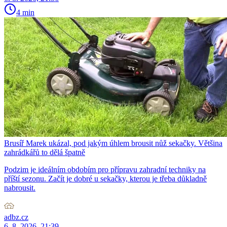
4 min
Brusíř Marek ukázal, pod jakým úhlem brousit nůž sekačky. Většina
zahrádkářů to dělá špatně
Podzim je ideálním obdobím pro přípravu zahradní techniky na
příští sezonu. Začít je dobré u sekačky, kterou je třeba důkladně
nabrousit.
adbz.cz
6. 8. 2026, 21:39