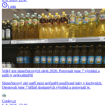
1 min
Velký test slunečnicových olejů 2026: Porovnali jsme 7 výrobků a
našli ty nejkvalitnější
Slunečnicový olej patří mezi nejčastěji používané tuky v kuchyních.
Otestovali jsme 7 běžně dostupných výrobků a porovnali je.
Cooky.cz