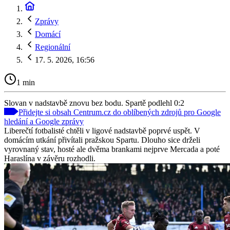
Zprávy
Domácí
Regionální
17. 5. 2026, 16:56
1 min
Slovan v nadstavbě znovu bez bodu. Spartě podlehl 0:2
Přidejte si obsah Centrum.cz do oblíbených zdrojů pro Google
hledání a Google zprávy
Liberečtí fotbalisté chtěli v ligové nadstavbě poprvé uspět. V
domácím utkání přivítali pražskou Spartu. Dlouho sice drželi
vyrovnaný stav, hosté ale dvěma brankami nejprve Mercada a poté
Haraslína v závěru rozhodli.