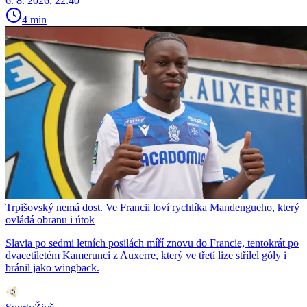
6. 8. 2026, 22:40
4 min
Trpišovský nemá dost. Ve Francii loví rychlíka Mandengueho, který
ovládá obranu i útok
Slavia po sedmi letních posilách míří znovu do Francie, tentokrát po
dvacetiletém Kamerunci z Auxerre, který ve třetí lize střílel góly i
bránil jako wingback.