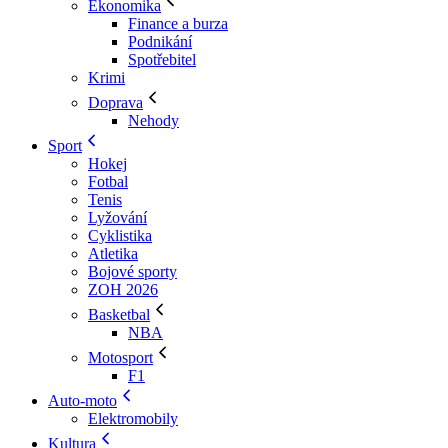
Ekonomika
Finance a burza
Podnikání
Spotřebitel
Krimi
Doprava
Nehody
Sport
Hokej
Fotbal
Tenis
Lyžování
Cyklistika
Atletika
Bojové sporty
ZOH 2026
Basketbal
NBA
Motosport
F1
Auto-moto
Elektromobily
Kultura