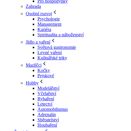
Pro hospodyňky
Zahrada
Osobní rozvoj
Psychologie
Management
Kariéra
Spiritualita a náboženství
Jídlo a vaření
Světová gastronomie
Levné vaření
Kulinářské triky
Mazlíčci
Kočky
Pejskové
Hobby
Modelářství
Včelařství
Rybaření
Letectví
Automobilismus
Adrenalin
Sběratelství
Houbaření