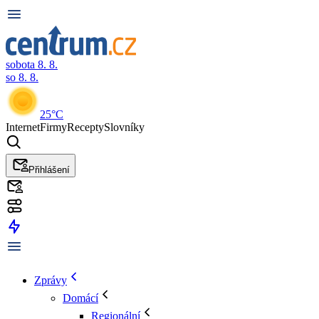
sobota 8. 8.
so 8. 8.
25°C
Internet
Firmy
Recepty
Slovníky
Přihlášení
Zprávy
Domácí
Regionální