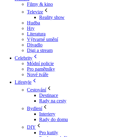
Filmy & kino
Televize
Reality show
Hudba
Hry
Literatura
Výtvarné umění
Divadlo
Digi a stream
Celebrity
Módní policie
Pro pamětníky
Nové tváře
Lifestyle
Cestování
Destinace
Rady na cesty
Bydlení
Interiery
Rady do domu
DIY
Pro kutily