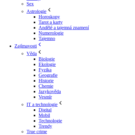
Sex
Astrologie
Horoskopy
Tarot a karty
Andělé a tajemná znamení
Numerologie
Tajemno
Zajímavosti
Věda
Biologie
Ekologie
Fyzika
Geografie
Historie
Chemie
Jazykověda
Vesmír
IT a technologie
Digital
Mobil
Technologie
Trendy
True crime