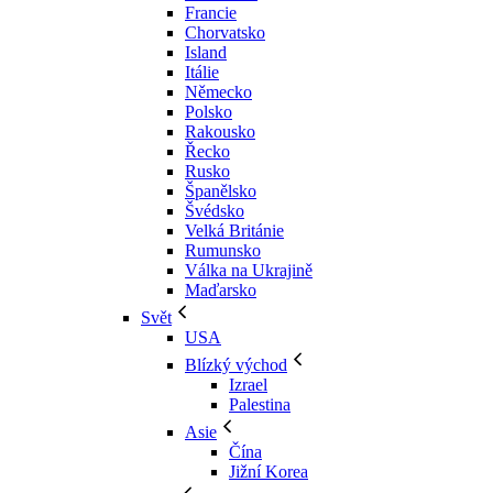
Francie
Chorvatsko
Island
Itálie
Německo
Polsko
Rakousko
Řecko
Rusko
Španělsko
Švédsko
Velká Británie
Rumunsko
Válka na Ukrajině
Maďarsko
Svět
USA
Blízký východ
Izrael
Palestina
Asie
Čína
Jižní Korea