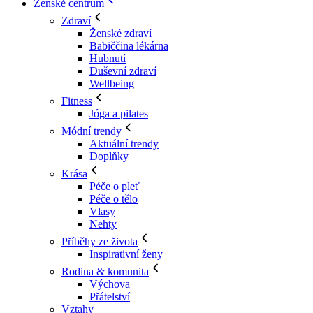
Ženské centrum
Zdraví
Ženské zdraví
Babiččina lékárna
Hubnutí
Duševní zdraví
Wellbeing
Fitness
Jóga a pilates
Módní trendy
Aktuální trendy
Doplňky
Krása
Péče o pleť
Péče o tělo
Vlasy
Nehty
Příběhy ze života
Inspirativní ženy
Rodina & komunita
Výchova
Přátelství
Vztahy