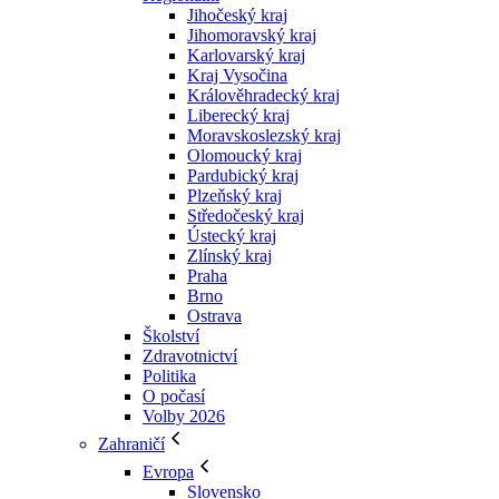
Jihočeský kraj
Jihomoravský kraj
Karlovarský kraj
Kraj Vysočina
Králověhradecký kraj
Liberecký kraj
Moravskoslezský kraj
Olomoucký kraj
Pardubický kraj
Plzeňský kraj
Středočeský kraj
Ústecký kraj
Zlínský kraj
Praha
Brno
Ostrava
Školství
Zdravotnictví
Politika
O počasí
Volby 2026
Zahraničí
Evropa
Slovensko