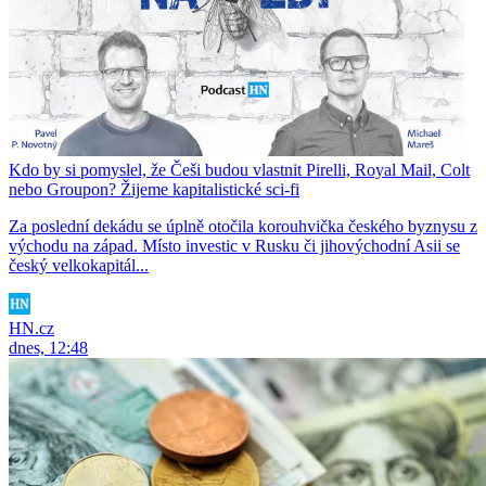
Kdo by si pomyslel, že Češi budou vlastnit Pirelli, Royal Mail, Colt
nebo Groupon? Žijeme kapitalistické sci-fi
Za poslední dekádu se úplně otočila korouhvička českého byznysu z
východu na západ. Místo investic v Rusku či jihovýchodní Asii se
český velkokapitál...
HN.cz
dnes, 12:48