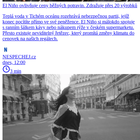
El Niño ovlivňuje ceny běžných potravin. Zdražuje přes 20 výrobků
Teplá voda v Tichém oceánu rozehrává nebezpečnou partii, jejíž
konec pocítíte přímo ve své peněžence. El Niño si málokdo spojuje
s ranním šálkem kávy nebo nákupem rýže v českém supermarketu.
Přesto existuje neviditelný řetězec, který promítá změny klimatu do
cenovek na našich regálech.
NESPECHEJ.cz
dnes, 12:00
3 min