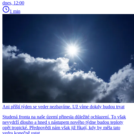
dnes, 12:00
1 min
Ani příští týden se veder nezbavíme. Už víme dokdy budou trvat
Studená fronta na naše území přinesla důležité ochlazení. To však
nevydrží dlouho a hned s nástupem nového týdne budou teploty
opět tropické. Předpovědi nám však již říkají, kdy by měla tato
vedra konečně ustat.