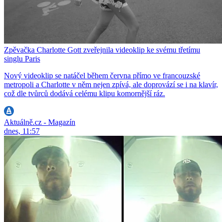
Zpěvačka Charlotte Gott zveřejnila videoklip ke svému třetímu
singlu Paris
Nový videoklip se natáčel během června přímo ve francouzské
metropoli a Charlotte v něm nejen zpívá, ale doprovází se i na klavír,
což dle tvůrců dodává celému klipu komornější ráz.
Aktuálně.cz - Magazín
dnes, 11:57