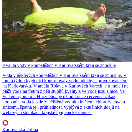
Kvalita vody v koupalištích v Karlovarském kraji se zhoršuje
Voda v některých koupalištích v Karlovarském kraji se zhoršuje. V
tomto týdnu hygienici kontrolovaly vodní plochy s provozovatelem
na Karlovarsku. V areálu Rolava v Karlových Varech je u mola i na
pláži voda na třetím z pěti stupňů kvality a ve vodě jsou sinice. Ve
Velkém rybníku u Hroznětína je už od konce července zákaz
koupání a voda je zde znečištěná vodním květem, chlorofylem-a a
sinicemi, špatná je i průhlednost, vyplývá z aktuálních údajů na
webových stránkách krajské hygienické stanice.
Karlovarská Drbna