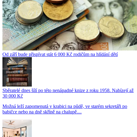
Od září bude přispívat stát 6 000 Kč rodičům na hlídání dětí
Sběratelé dnes šílí po této nenápadné knize z roku 1958. Nabízejí až
30 000 Kč
Možná leží zapomenutá v krabici na půdě, ve starém sekretáři po
babičce nebo na dně skříně na chalupě....