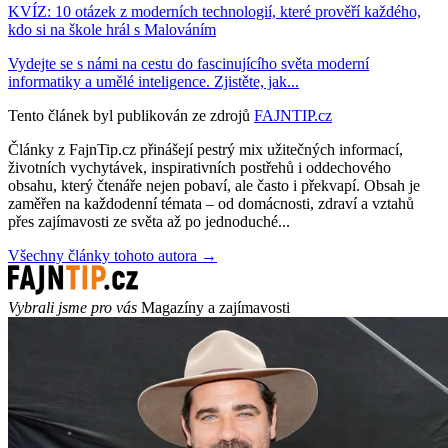
KVÍZ: 10 otázek z moderních technologií, které prověří každého,
kdo si na škole hrál s Malováním
Vydejte se s námi na cestu do fascinujícího světa moderní
informatiky a umělé inteligence. Zjistěte, jak...
Tento článek byl publikován ze zdrojů
FAJNTIP.cz
Články z FajnTip.cz přinášejí pestrý mix užitečných informací,
životních vychytávek, inspirativních postřehů i oddechového
obsahu, který čtenáře nejen pobaví, ale často i překvapí. Obsah je
zaměřen na každodenní témata – od domácnosti, zdraví a vztahů
přes zajímavosti ze světa až po jednoduché...
Všechny články tohoto autora →
Vybrali jsme pro vás
Magazíny a zajímavosti