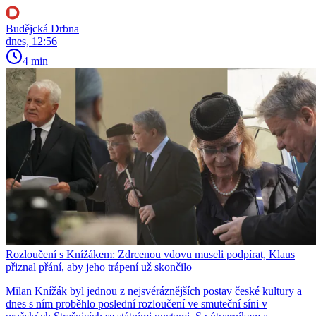
Budějcká Drbna
dnes, 12:56
4 min
Rozloučení s Knížákem: Zdrcenou vdovu museli podpírat, Klaus
přiznal přání, aby jeho trápení už skončilo
Milan Knížák byl jednou z nejsvéráznějších postav české kultury a
dnes s ním proběhlo poslední rozloučení ve smuteční síni v