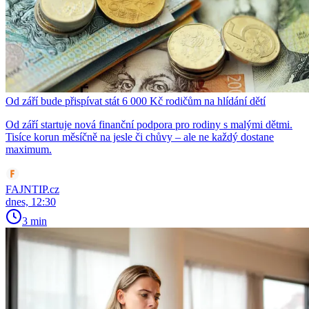
Od září bude přispívat stát 6 000 Kč rodičům na hlídání dětí
Od září startuje nová finanční podpora pro rodiny s malými dětmi.
Tisíce korun měsíčně na jesle či chůvy – ale ne každý dostane
maximum.
FAJNTIP.cz
dnes, 12:30
3 min