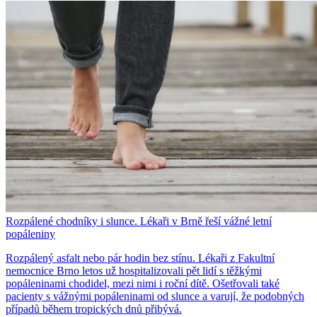
Rozpálené chodníky i slunce. Lékaři v Brně řeší vážné letní
popáleniny
Rozpálený asfalt nebo pár hodin bez stínu. Lékaři z Fakultní
nemocnice Brno letos už hospitalizovali pět lidí s těžkými
popáleninami chodidel, mezi nimi i roční dítě. Ošetřovali také
pacienty s vážnými popáleninami od slunce a varují, že podobných
případů během tropických dnů přibývá.