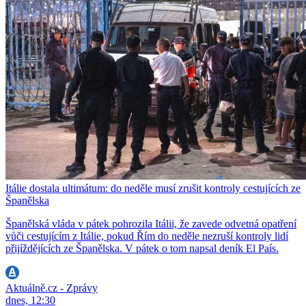
Itálie dostala ultimátum: do neděle musí zrušit kontroly cestujících ze
Španělska
Španělská vláda v pátek pohrozila Itálii, že zavede odvetná opatření
vůči cestujícím z Itálie, pokud Řím do neděle nezruší kontroly lidí
přijíždějících ze Španělska. V pátek o tom napsal deník El País.
Aktuálně.cz - Zprávy
dnes, 12:30