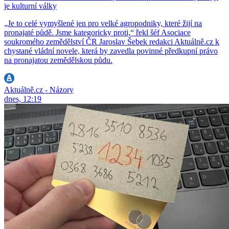
je kulturní války
„Je to celé vymyšlené jen pro velké agropodniky, které žijí na
pronajaté půdě. Jsme kategoricky proti,“ řekl šéf Asociace
soukromého zemědělství ČR Jaroslav Šebek redakci Aktuálně.cz k
chystané vládní novele, která by zavedla povinné předkupní právo
na pronajatou zemědělskou půdu.
Aktuálně.cz - Názory
dnes, 12:19