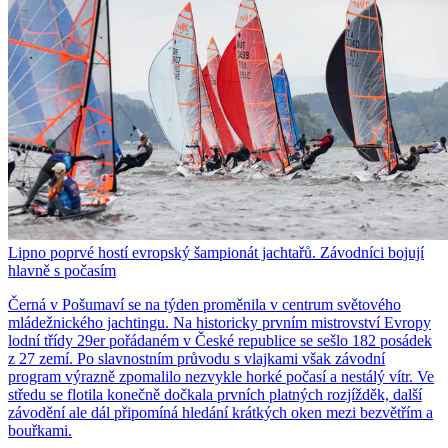
Lipno poprvé hostí evropský šampionát jachtařů. Závodníci bojují
hlavně s počasím
Černá v Pošumaví se na týden proměnila v centrum světového
mládežnického jachtingu. Na historicky prvním mistrovství Evropy
lodní třídy 29er pořádaném v České republice se sešlo 182 posádek
z 27 zemí. Po slavnostním průvodu s vlajkami však závodní
program výrazně zpomalilo nezvykle horké počasí a nestálý vítr. Ve
středu se flotila konečně dočkala prvních platných rozjížděk, další
závodění ale dál připomíná hledání krátkých oken mezi bezvětřím a
bouřkami.