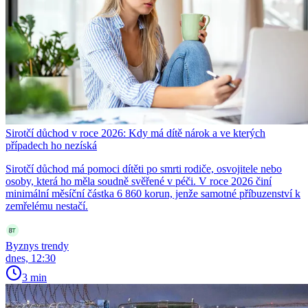
Sirotčí důchod v roce 2026: Kdy má dítě nárok a ve kterých
případech ho nezíská
Sirotčí důchod má pomoci dítěti po smrti rodiče, osvojitele nebo
osoby, která ho měla soudně svěřené v péči. V roce 2026 činí
minimální měsíční částka 6 860 korun, jenže samotné příbuzenství k
zemřelému nestačí.
Byznys trendy
dnes, 12:30
3 min