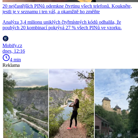
20 nejčastějších PINů odemkne čtvrtinu všech telefonů. Koukněte,
jestli je v seznamu i ten váš, a okamžitě ho změňte
Analýza 3,4 milionu uniklých čtyřmístných kódů odhalila, že
pouhých 20 kombinací pokrývá 27 % všech PINů ve vzorku.
Mobify.cz
dnes, 12:16
4 min
Reklama