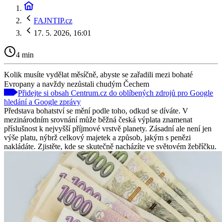
FAJNTIP.cz
17. 5. 2026, 16:01
4 min
Kolik musíte vydělat měsíčně, abyste se zařadili mezi bohaté
Evropany a navždy nezůstali chudým Čechem
Přidejte si obsah Centrum.cz do oblíbených zdrojů pro Google
hledání a Google zprávy
Představa bohatství se mění podle toho, odkud se díváte. V
mezinárodním srovnání může běžná česká výplata znamenat
příslušnost k nejvyšší příjmové vrstvě planety. Zásadní ale není jen
výše platu, nýbrž celkový majetek a způsob, jakým s penězi
nakládáte. Zjistěte, kde se skutečně nacházíte ve světovém žebříčku.