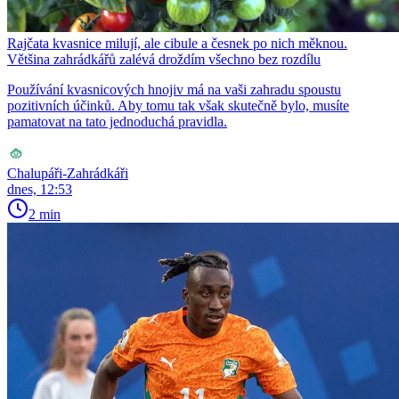
Rajčata kvasnice milují, ale cibule a česnek po nich měknou.
Většina zahrádkářů zalévá droždím všechno bez rozdílu
Používání kvasnicových hnojiv má na vaši zahradu spoustu
pozitivních účinků. Aby tomu tak však skutečně bylo, musíte
pamatovat na tato jednoduchá pravidla.
Chalupáři-Zahrádkáři
dnes, 12:53
2 min