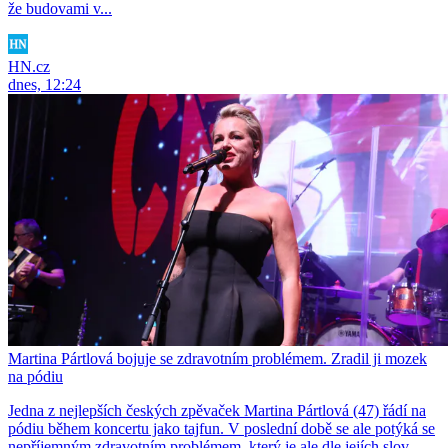
že budovami v...
HN.cz
dnes, 12:24
Martina Pártlová bojuje se zdravotním problémem. Zradil ji mozek
na pódiu
Jedna z nejlepších českých zpěvaček Martina Pártlová (47) řádí na
pódiu během koncertu jako tajfun. V poslední době se ale potýká se
nepříjemným zdravotním problémem, který je ale dle jejích slov