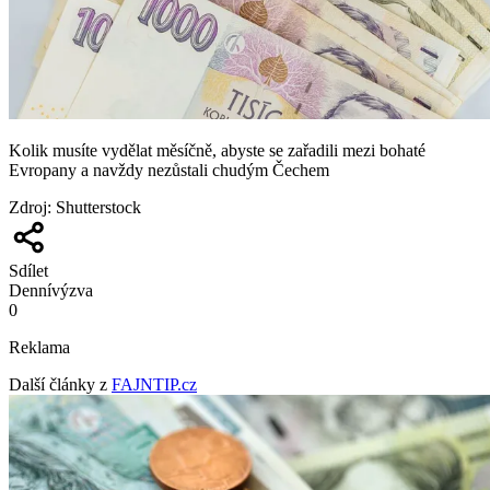
Kolik musíte vydělat měsíčně, abyste se zařadili mezi bohaté
Evropany a navždy nezůstali chudým Čechem
Zdroj
:
Shutterstock
Sdílet
Denní
výzva
0
Reklama
Další články z
FAJNTIP.cz