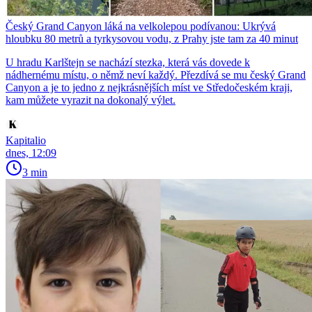
Český Grand Canyon láká na velkolepou podívanou: Ukrývá
hloubku 80 metrů a tyrkysovou vodu, z Prahy jste tam za 40 minut
U hradu Karlštejn se nachází stezka, která vás dovede k
nádhernému místu, o němž neví každý. Přezdívá se mu český Grand
Canyon a je to jedno z nejkrásnějších míst ve Středočeském kraji,
kam můžete vyrazit na dokonalý výlet.
Kapitalio
dnes, 12:09
3 min