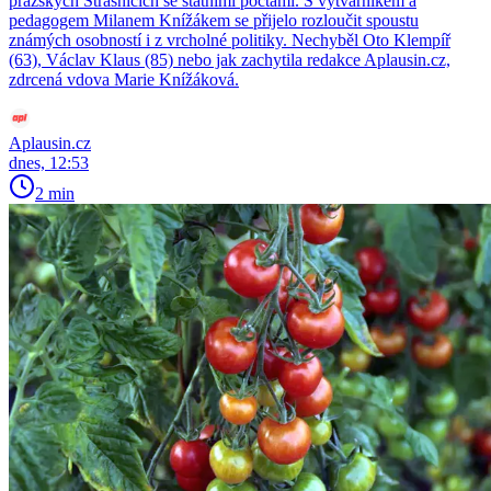
pražských Strašnicích se státními poctami. S výtvarníkem a
pedagogem Milanem Knížákem se přijelo rozloučit spoustu
známých osobností i z vrcholné politiky. Nechyběl Oto Klempíř
(63), Václav Klaus (85) nebo jak zachytila redakce Aplausin.cz,
zdrcená vdova Marie Knížáková.
Aplausin.cz
dnes, 12:53
2 min