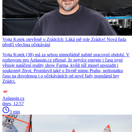
Vojta Kotek otevřeně o Zrádcích: Láká mě role Zrádce! Nová řada
předčí všechna očekávání
Vojta Kotek (38) má za sebou mimořádně nabité pracovní období. V
rozhovoru pro Aplausin.cz přiznal, že nejvíce energie i času nyní
věnuje natáčení reality show Farma, kvůli níž musel upozadit i
soukromý život. Promluvil také o životě mimo Prahu, nedostatku
času na dovolenou i o očekáváních od nové řady populární hry
Zrádci.
Aplausin.cz
dnes, 12:57
3 min