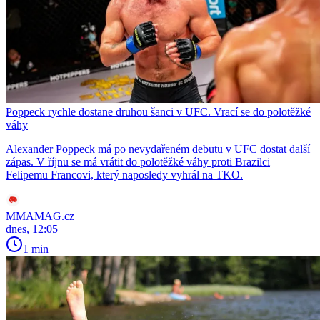
Poppeck rychle dostane druhou šanci v UFC. Vrací se do polotěžké
váhy
Alexander Poppeck má po nevydařeném debutu v UFC dostat další
zápas. V říjnu se má vrátit do polotěžké váhy proti Brazilci
Felipemu Francovi, který naposledy vyhrál na TKO.
MMAMAG.cz
dnes, 12:05
1 min