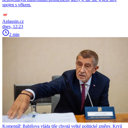
spojen s věkem.
Aplausin.cz
dnes, 12:23
2 min
Komentář: Babišova vláda tiše chystá velké politické změny. Kryjí