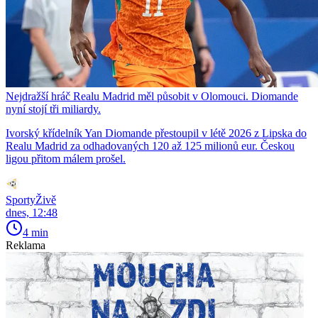
Nejdražší hráč Realu Madrid měl působit v Olomouci. Diomande
nyní stojí tři miliardy.
Ivorský křídelník Yan Diomande přestoupil v létě 2026 z Lipska do
Realu Madrid za odhadovaných 120 až 125 milionů eur. Českou
ligou přitom málem prošel.
SportyŽivě
dnes, 12:48
4 min
Reklama