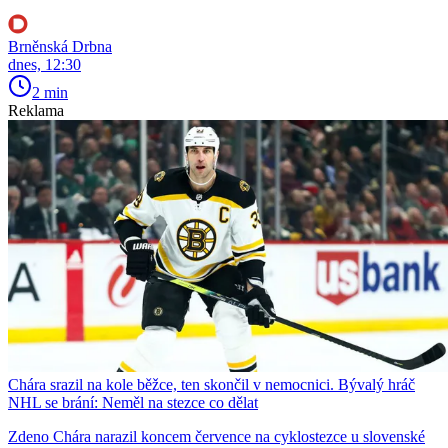
Brněnská Drbna
dnes, 12:30
2 min
Reklama
Chára srazil na kole běžce, ten skončil v nemocnici. Bývalý hráč
NHL se brání: Neměl na stezce co dělat
Zdeno Chára narazil koncem července na cyklostezce u slovenské