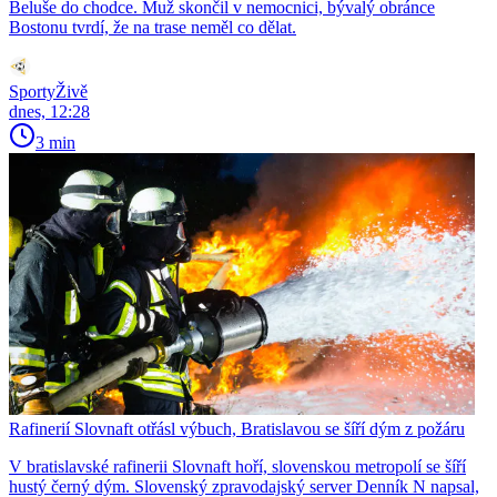
Beluše do chodce. Muž skončil v nemocnici, bývalý obránce
Bostonu tvrdí, že na trase neměl co dělat.
SportyŽivě
dnes, 12:28
3 min
Rafinerií Slovnaft otřásl výbuch, Bratislavou se šíří dým z požáru
V bratislavské rafinerii Slovnaft hoří, slovenskou metropolí se šíří
hustý černý dým. Slovenský zpravodajský server Denník N napsal,