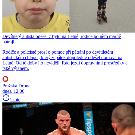
Devítiletý autista odešel z bytu na Letné, rodiče po něm marně
pátrají
Rodiče a policisté prosí o pomoc při pátrání po devítiletém
autistickém chlapci, který v pátek dopoledne odešel domova na
Letné. Od té doby ho neviděli. Rád jezdí dopravními prostředky a
také výtahem.
Pražská Drbna
dnes, 12:06
1 min