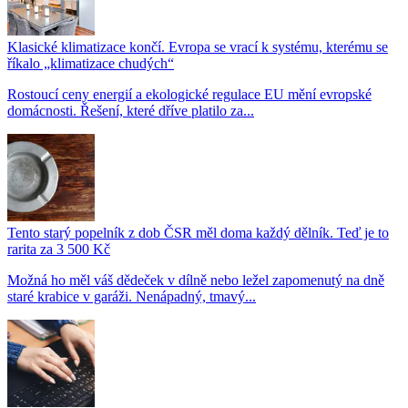
Klasické klimatizace končí. Evropa se vrací k systému, kterému se
říkalo „klimatizace chudých“
Rostoucí ceny energií a ekologické regulace EU mění evropské
domácnosti. Řešení, které dříve platilo za...
Tento starý popelník z dob ČSR měl doma každý dělník. Teď je to
rarita za 3 500 Kč
Možná ho měl váš dědeček v dílně nebo ležel zapomenutý na dně
staré krabice v garáži. Nenápadný, tmavý...