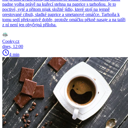
padne volba právě na kuřecí stehna na paprice s tarhoňou. Je to
poctivé, syté a přitom nijak složité jídlo, které stojí na jemně
orestované cibuli, sladké paprice a smetanové omáčce. Tarhoňa k
tomu sedí překvapivě dobře, protože omáčku pěkně nasaje a na talíři
z ní není jen obyčejná příloha.
Cooky.cz
dnes, 12:00
4 min