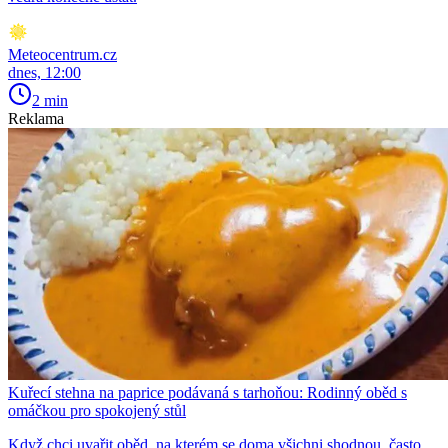
Meteocentrum.cz
dnes, 12:00
2 min
Reklama
Kuřecí stehna na paprice podávaná s tarhoňou: Rodinný oběd s
omáčkou pro spokojený stůl
Když chci uvařit oběd, na kterém se doma všichni shodnou, často