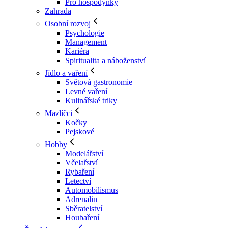
Pro hospodyňky
Zahrada
Osobní rozvoj
Psychologie
Management
Kariéra
Spiritualita a náboženství
Jídlo a vaření
Světová gastronomie
Levné vaření
Kulinářské triky
Mazlíčci
Kočky
Pejskové
Hobby
Modelářství
Včelařství
Rybaření
Letectví
Automobilismus
Adrenalin
Sběratelství
Houbaření