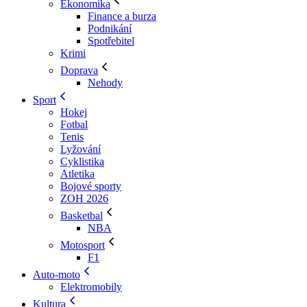
Ekonomika
Finance a burza
Podnikání
Spotřebitel
Krimi
Doprava
Nehody
Sport
Hokej
Fotbal
Tenis
Lyžování
Cyklistika
Atletika
Bojové sporty
ZOH 2026
Basketbal
NBA
Motosport
F1
Auto-moto
Elektromobily
Kultura