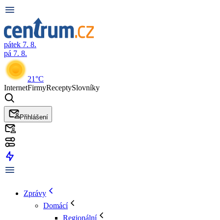
pátek 7. 8.
pá 7. 8.
21°C
Internet
Firmy
Recepty
Slovníky
Přihlášení
Zprávy
Domácí
Regionální