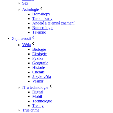
Sex
Astrologie
Horoskopy
Tarot a karty
Andělé a tajemná znamení
Numerologie
Tajemno
Zajímavosti
Věda
Biologie
Ekologie
Fyzika
Geografie
Historie
Chemie
Jazykověda
Vesmír
IT a technologie
Digital
Mobil
Technologie
Trendy
True crime