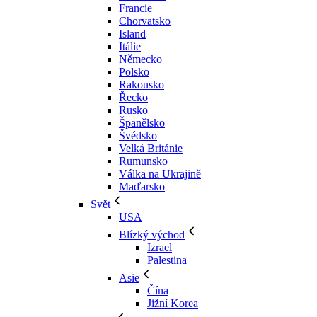
Francie
Chorvatsko
Island
Itálie
Německo
Polsko
Rakousko
Řecko
Rusko
Španělsko
Švédsko
Velká Británie
Rumunsko
Válka na Ukrajině
Maďarsko
Svět
USA
Blízký východ
Izrael
Palestina
Asie
Čína
Jižní Korea