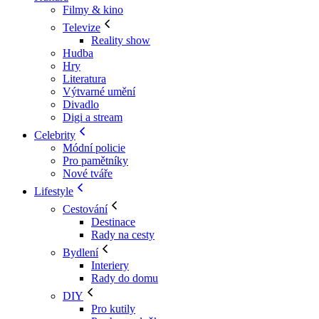
Filmy & kino
Televize
Reality show
Hudba
Hry
Literatura
Výtvarné umění
Divadlo
Digi a stream
Celebrity
Módní policie
Pro pamětníky
Nové tváře
Lifestyle
Cestování
Destinace
Rady na cesty
Bydlení
Interiery
Rady do domu
DIY
Pro kutily