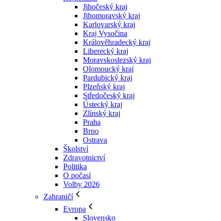
Jihočeský kraj
Jihomoravský kraj
Karlovarský kraj
Kraj Vysočina
Králověhradecký kraj
Liberecký kraj
Moravskoslezský kraj
Olomoucký kraj
Pardubický kraj
Plzeňský kraj
Středočeský kraj
Ústecký kraj
Zlínský kraj
Praha
Brno
Ostrava
Školství
Zdravotnictví
Politika
O počasí
Volby 2026
Zahraničí
Evropa
Slovensko