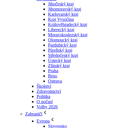
Jihočeský kraj
Jihomoravský kraj
Karlovarský kraj
Kraj Vysočina
Králověhradecký kraj
Liberecký kraj
Moravskoslezský kraj
Olomoucký kraj
Pardubický kraj
Plzeňský kraj
Středočeský kraj
Ústecký kraj
Zlínský kraj
Praha
Brno
Ostrava
Školství
Zdravotnictví
Politika
O počasí
Volby 2026
Zahraničí
Evropa
Slovensko