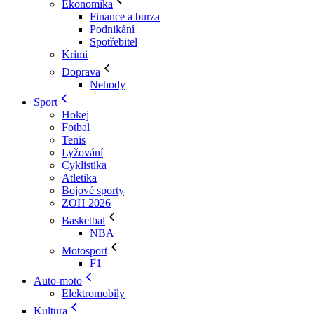
Ekonomika
Finance a burza
Podnikání
Spotřebitel
Krimi
Doprava
Nehody
Sport
Hokej
Fotbal
Tenis
Lyžování
Cyklistika
Atletika
Bojové sporty
ZOH 2026
Basketbal
NBA
Motosport
F1
Auto-moto
Elektromobily
Kultura