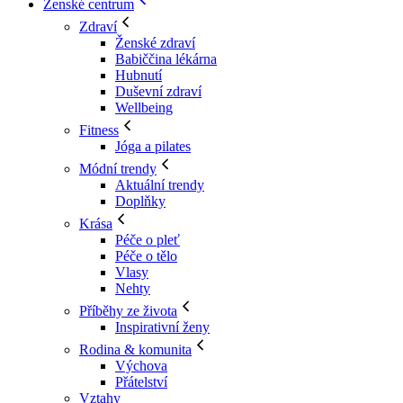
Ženské centrum
Zdraví
Ženské zdraví
Babiččina lékárna
Hubnutí
Duševní zdraví
Wellbeing
Fitness
Jóga a pilates
Módní trendy
Aktuální trendy
Doplňky
Krása
Péče o pleť
Péče o tělo
Vlasy
Nehty
Příběhy ze života
Inspirativní ženy
Rodina & komunita
Výchova
Přátelství
Vztahy