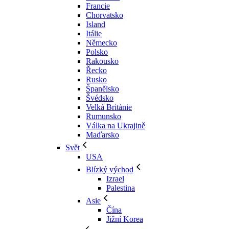
Francie
Chorvatsko
Island
Itálie
Německo
Polsko
Rakousko
Řecko
Rusko
Španělsko
Švédsko
Velká Británie
Rumunsko
Válka na Ukrajině
Maďarsko
Svět
USA
Blízký východ
Izrael
Palestina
Asie
Čína
Jižní Korea