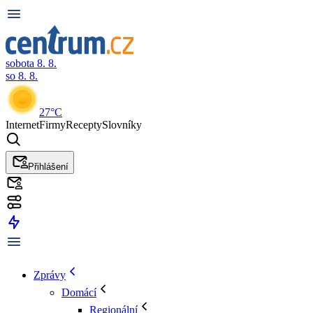
sobota 8. 8.
so 8. 8.
27°C
Internet
Firmy
Recepty
Slovníky
Přihlášení
Zprávy
Domácí
Regionální