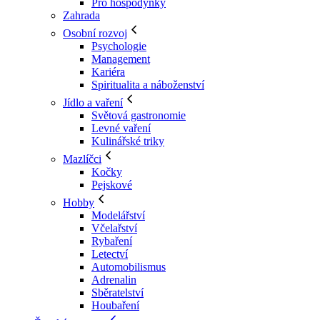
Pro hospodyňky
Zahrada
Osobní rozvoj
Psychologie
Management
Kariéra
Spiritualita a náboženství
Jídlo a vaření
Světová gastronomie
Levné vaření
Kulinářské triky
Mazlíčci
Kočky
Pejskové
Hobby
Modelářství
Včelařství
Rybaření
Letectví
Automobilismus
Adrenalin
Sběratelství
Houbaření