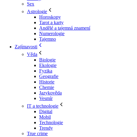
Sex
Astrologie
Horoskopy
Tarot a karty
Andělé a tajemná znamení
Numerologie
Tajemno
Zajímavosti
Věda
Biologie
Ekologie
Fyzika
Geografie
Historie
Chemie
Jazykověda
Vesmír
IT a technologie
Digital
Mobil
Technologie
Trendy
True crime