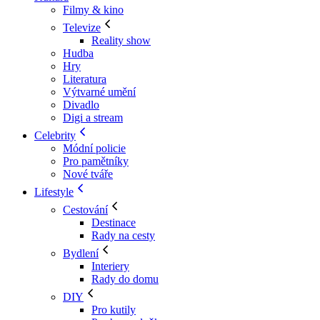
Filmy & kino
Televize
Reality show
Hudba
Hry
Literatura
Výtvarné umění
Divadlo
Digi a stream
Celebrity
Módní policie
Pro pamětníky
Nové tváře
Lifestyle
Cestování
Destinace
Rady na cesty
Bydlení
Interiery
Rady do domu
DIY
Pro kutily