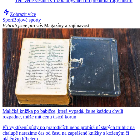
Teď vede vesnici s 1 000 obyvateli do předkola Ligy mistrů
Zobrazit více
Sport
Bojové sporty
Vybrali jsme pro vás
Magazíny a zajímavosti
Maličká knížka po babičce, která vypadá, že se každou chvíli
rozpadne, může mít cenu tisíců korun
Při vyklízení půdy po prarodičích nebo probírá ní starých truhlic na
chalupě narazíme čas od času na zaprášené knížky s koženým či
plátěným hřbetem.