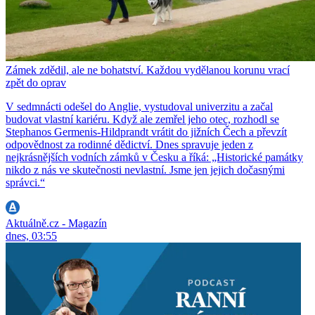
Zámek zdědil, ale ne bohatství. Každou vydělanou korunu vrací
zpět do oprav
V sedmnácti odešel do Anglie, vystudoval univerzitu a začal
budovat vlastní kariéru. Když ale zemřel jeho otec, rozhodl se
Stephanos Germenis-Hildprandt vrátit do jižních Čech a převzít
odpovědnost za rodinné dědictví. Dnes spravuje jeden z
nejkrásnějších vodních zámků v Česku a říká: „Historické památky
nikdo z nás ve skutečnosti nevlastní. Jsme jen jejich dočasnými
správci.“
Aktuálně.cz - Magazín
dnes, 03:55