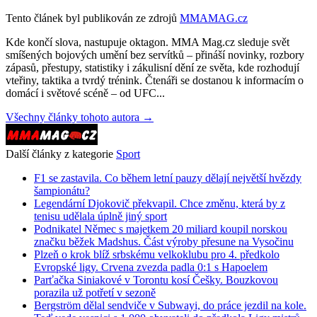
Tento článek byl publikován ze zdrojů
MMAMAG.cz
Kde končí slova, nastupuje oktagon. MMA Mag.cz sleduje svět
smíšených bojových umění bez servítků – přináší novinky, rozbory
zápasů, přestupy, statistiky i zákulisní dění ze světa, kde rozhodují
vteřiny, taktika a tvrdý trénink. Čtenáři se dostanou k informacím o
domácí i světové scéně – od UFC...
Všechny články tohoto autora →
Další články z kategorie
Sport
F1 se zastavila. Co během letní pauzy dělají největší hvězdy
šampionátu?
Legendární Djokovič překvapil. Chce změnu, která by z
tenisu udělala úplně jiný sport
Podnikatel Němec s majetkem 20 miliard koupil norskou
značku běžek Madshus. Část výroby přesune na Vysočinu
Plzeň o krok blíž srbskému velkoklubu pro 4. předkolo
Evropské ligy. Crvena zvezda padla 0:1 s Hapoelem
Parťačka Siniakové v Torontu kosí Češky. Bouzkovou
porazila už potřetí v sezoně
Bergström dělal sendviče v Subwayi, do práce jezdil na kole.