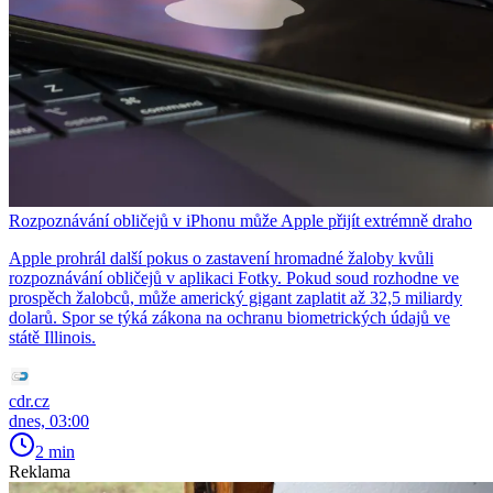
Rozpoznávání obličejů v iPhonu může Apple přijít extrémně draho
Apple prohrál další pokus o zastavení hromadné žaloby kvůli
rozpoznávání obličejů v aplikaci Fotky. Pokud soud rozhodne ve
prospěch žalobců, může americký gigant zaplatit až 32,5 miliardy
dolarů. Spor se týká zákona na ochranu biometrických údajů ve
státě Illinois.
cdr.cz
dnes, 03:00
2 min
Reklama