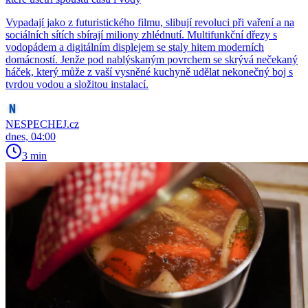
Vypadají jako z futuristického filmu, slibují revoluci při vaření a na
sociálních sítích sbírají miliony zhlédnutí. Multifunkční dřezy s
vodopádem a digitálním displejem se staly hitem moderních
domácností. Jenže pod nablýskaným povrchem se skrývá nečekaný
háček, který může z vaší vysněné kuchyně udělat nekonečný boj s
tvrdou vodou a složitou instalací.
NESPECHEJ.cz
dnes, 04:00
3 min