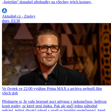
„frajerům“ dopadají předsudky na všechny jejich krajany.
Aktuálně.cz - Zprávy
dnes, 03:30
Ve čtvrtek ve 22:00 vytáhne Prima MAX z archivu nejlepší film
všech dob
Představte si, že vaše bezesné noci splynou v nekonečnou, šedivou
kopii reality, ze které není úniku. Pak ale stačí jedno náhodné
setkání, jediný divoký nápad a zrodí se brutální společenství, které