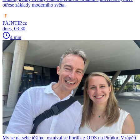
otřese základy moderního světa.
FAJNTIP.cz
dnes, 03:30
4 min
My se na sebe těšíme, usmíval se Portlík z ODS na Pirátku. Vzápětí