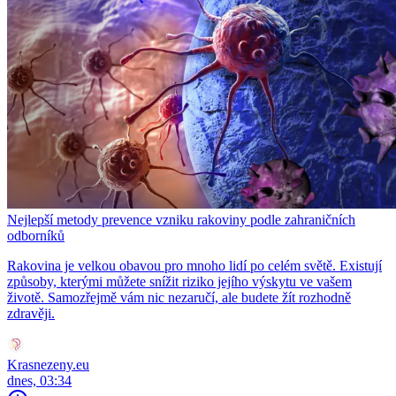
Nejlepší metody prevence vzniku rakoviny podle zahraničních
odborníků
Rakovina je velkou obavou pro mnoho lidí po celém světě. Existují
způsoby, kterými můžete snížit riziko jejího výskytu ve vašem
životě. Samozřejmě vám nic nezaručí, ale budete žít rozhodně
zdravěji.
Krasnezeny.eu
dnes, 03:34