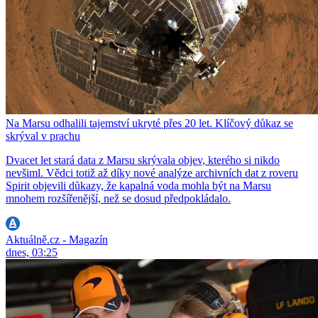
Na Marsu odhalili tajemství ukryté přes 20 let. Klíčový důkaz se
skrýval v prachu
Dvacet let stará data z Marsu skrývala objev, kterého si nikdo
nevšiml. Vědci totiž až díky nové analýze archivních dat z roveru
Spirit objevili důkazy, že kapalná voda mohla být na Marsu
mnohem rozšířenější, než se dosud předpokládalo.
Aktuálně.cz - Magazín
dnes, 03:25