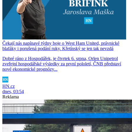
Čekají nás napínavé týdny boje o West Ham United, právnické
blafáky i porušená podání ruky. Křetínský se jen tak nevzdá
Dobré ráno z Hospodářek, je čtvrtek 6. srpna, Orlen Unipetrol
zveřejní hospodářské výsledky za první pololetí, ČNB představí
nové ekonomické prognózy...
HN.cz
dnes, 03:54
Reklama