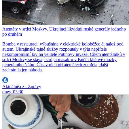
Atentáty v srdci Moskvy. Ukrajinci likvidují ruské generály jednoho
po druhém
Bomba v restauraci, výbušnina v elektrické koloběžce či nálož pod
autem. Ukrajinské tajné služby rozpoutaly v týlu nepřítele
nekompromisní lov na velitele Putinovy invaze. Cílem atentátníků v
srdci Moskvy se stávají strůjci masakru v Buči i klíčové mozky
generálního štábu. Část z nich při atentátech zemřela, další
zachránila jen náhoda.
Aktuálně.cz - Zprávy
dnes, 03:30