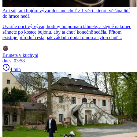
Ani sůl, ani bujón: vývar dostane chuť z 1 věci, kterou většina lidí
do hrnce nedá
Uvaříte poctivý vývar, hodiny ho pomalu táhnete, a stejně nakonec
sáhnete po kostce bujónu, aby ta chuť konečně seděla. Přitom
existuje přírodní cesta, jak základu dodat plnou a sytou chuť...
Bruneta v kuchyni
dnes, 03:58
4 min