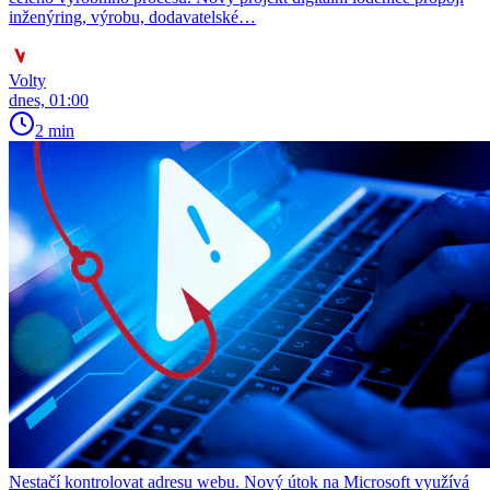
inženýring, výrobu, dodavatelské…
Volty
dnes, 01:00
2 min
Nestačí kontrolovat adresu webu. Nový útok na Microsoft využívá