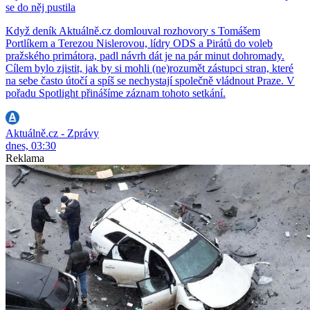
se do něj pustila
Když deník Aktuálně.cz domlouval rozhovory s Tomášem
Portlíkem a Terezou Nislerovou, lídry ODS a Pirátů do voleb
pražského primátora, padl návrh dát je na pár minut dohromady.
Cílem bylo zjistit, jak by si mohli (ne)rozumět zástupci stran, které
na sebe často útočí a spíš se nechystají společně vládnout Praze. V
pořadu Spotlight přinášíme záznam tohoto setkání.
Aktuálně.cz - Zprávy
dnes, 03:30
Reklama