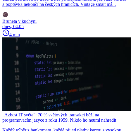
a poptávka nekončí na českých hranicích. Vintage smalt má...
Bruneta v kuchyni
dnes, 04:05
4 min
„Azbest IT světa“: 70 % světových transakcí běží na
programovacím jazyce z roku 1959. Nikdo ho neumí nahradit
Každý výběr z bankomatu, každé přijetí platby kartou s vysokou