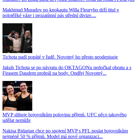
Makhmud Muradov po knokautu Willa Fleuryho drží titul v
polotěžké váze i prozatímní pás střední divize....
Tichota padl popáté v řadě. Novotný ho přesto neodepisuje
Jakub Tichota se po návratu do OKTAGONu nedočkal obratu a s
Firasem Daudem prohrál na body. Ondřej Novotný...
MVP slibuje bojovníkům polovinu příjmů. UFC něco takového
udělat nemůže
Nakisa Bidarian chce po spojení MVP s PFL poslat bojovníkům
nejméně 50 % příjmů. Model má nové organizaci...