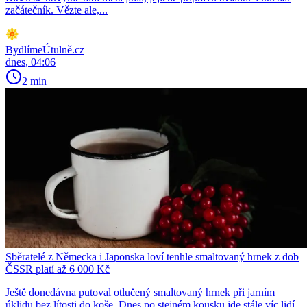
začátečník. Vězte ale,...
BydlímeÚtulně.cz
dnes, 04:06
2 min
Sběratelé z Německa i Japonska loví tenhle smaltovaný hrnek z dob
ČSSR platí až 6 000 Kč
Ještě donedávna putoval otlučený smaltovaný hrnek při jarním
úklidu bez lítosti do koše. Dnes po stejném kousku jde stále víc lidí