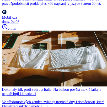
pravděpodobností projde přes kód napsaný v jazyce starém 66 let.
Mobify.cz
dnes, 04:03
5 min
Dokonalý trik proti vedru z Itálie. Na balkon pověsí mokré látky a
nepotřebují klimatizaci
Ve středomořských zemích zvládají tropické dny i domácnosti, které
klimatizaci nikdy neměly. […]