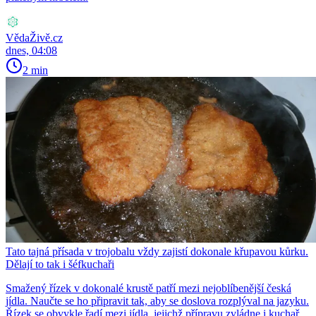
VědaŽivě.cz
dnes, 04:08
2 min
Tato tajná přísada v trojobalu vždy zajistí dokonale křupavou kůrku.
Dělají to tak i šéfkuchaři
Smažený řízek v dokonalé krustě patří mezi nejoblíbenější česká
jídla. Naučte se ho připravit tak, aby se doslova rozplýval na jazyku.
Řízek se obvykle řadí mezi jídla, jejichž přípravu zvládne i kuchař