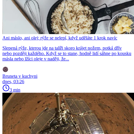
Ani máslo, ani olej: rýže se nelepí, když uděláte 1 krok navíc
Slepená rýže, kterou jde na talíři skoro krájet nožem, potká dřív
nebo později každého. Když se to stane, hodně lidí sáhne po kousku
másla nebo lžíci oleje v naději, že...
Bruneta v kuchyni
dnes, 03:26
3 min