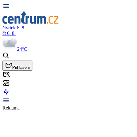
čtvrtek 6. 8.
čt 6. 8.
24°C
Přihlášení
Reklama