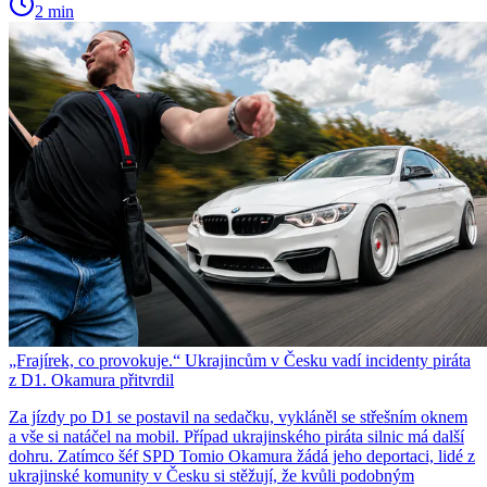
2 min
„Frajírek, co provokuje.“ Ukrajincům v Česku vadí incidenty piráta
z D1. Okamura přitvrdil
Za jízdy po D1 se postavil na sedačku, vykláněl se střešním oknem
a vše si natáčel na mobil. Případ ukrajinského piráta silnic má další
dohru. Zatímco šéf SPD Tomio Okamura žádá jeho deportaci, lidé z
ukrajinské komunity v Česku si stěžují, že kvůli podobným