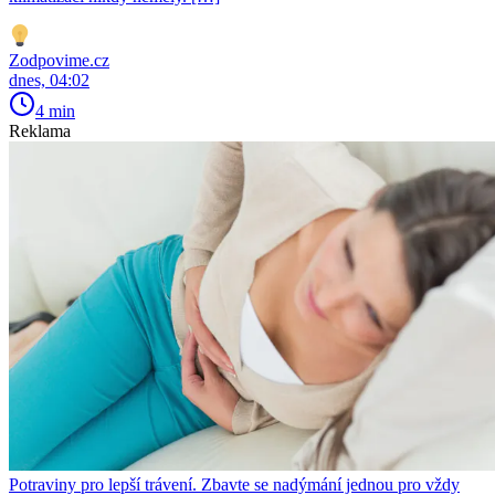
Zodpovime.cz
dnes, 04:02
4 min
Reklama
Potraviny pro lepší trávení. Zbavte se nadýmání jednou pro vždy