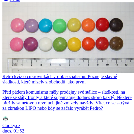
Retro kvíz o cukrovinkách z dob socialismu: Poznejte slavné
sladkosti, které mizely z obchodů jako první
Před pádem komunismu měly prodejny své stálice – sladkosti, na
které se stály fronty a které si pamatuje dodnes skoro každý. Některé
přežily sametovou revoluci, jiné zmizely navždy. Víte, co se skrývá
za zkratkou LIPO nebo kdy se začalo vyrábět Pedro?
Cooky.cz
dnes, 01:52