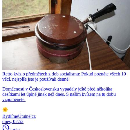
Retro kvíz o předmětech z dob socialismu: Pokud poznáte všech 10
věcí, nejspíše jste je používali denně
Domácnosti v Československu vypadaly ještě před několika
desítkami let úplně jinak než dnes. S naším kvízem na tu dobu
vzpomenete.
BydlímeÚtulně.cz
dnes, 02:52
2 min