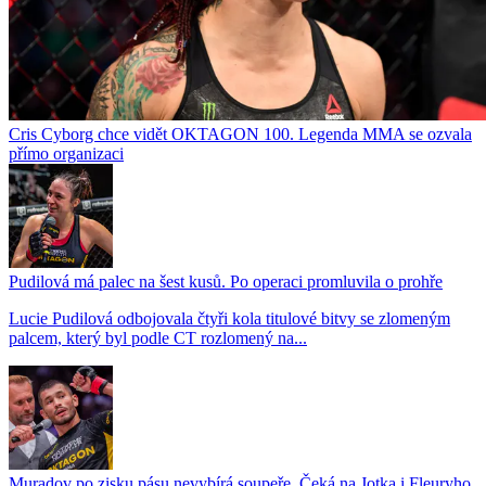
Cris Cyborg chce vidět OKTAGON 100. Legenda MMA se ozvala
přímo organizaci
Pudilová má palec na šest kusů. Po operaci promluvila o prohře
Lucie Pudilová odbojovala čtyři kola titulové bitvy se zlomeným
palcem, který byl podle CT rozlomený na...
Muradov po zisku pásu nevybírá soupeře. Čeká na Jotka i Fleuryho