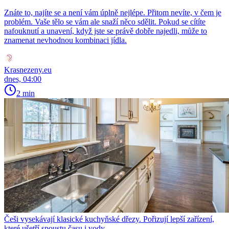
Znáte to, najíte se a není vám úplně nejlépe. Přitom nevíte, v čem je
problém. Vaše tělo se vám ale snaží něco sdělit. Pokud se cítíte
nafouknutí a unavení, když jste se právě dobře najedli, může to
znamenat nevhodnou kombinaci jídla.
Krasnezeny.eu
dnes, 04:00
2 min
Češi vysekávají klasické kuchyňské dřezy. Pořizují lepší zařízení,
které ušetří spoustu času i vody