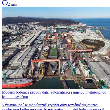
2 min
Moderní loděnice propojí data, automatizaci i umělou inteligenci do
jednoho systému
Výstavba lodí se má výrazně zrychlit díky rozsáhlé digitalizaci
celého výrobního procesu. Nový projekt digitální loděnice propojí