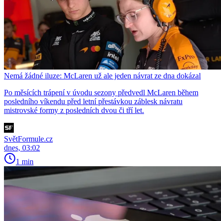
Nemá žádné iluze: McLaren už ale jeden návrat ze dna dokázal
Po měsících trápení v úvodu sezony předvedl McLaren během
posledního víkendu před letní přestávkou záblesk návratu
mistrovské formy z posledních dvou či tří let.
SvětFormule.cz
dnes, 03:02
1 min