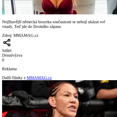
Nejžhavější německá boxerka současnosti se nebojí ukázat své
vnady. Teď jde do životního zápasu
Zdroj
:
MMAMAG.cz
Sdílet
Denní
výzva
0
Reklama
Další články z
MMAMAG.cz