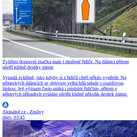
Zvláštní dopravní značka mate i zkušené řidiče. Na dálnici přitom
ušetří klidně desítky minut
Vypadá zvláštně, jako kdyby si z řidičů chtěl někdo vystřelit. Na
německých dálnicích se objevuje velká bílá tabule s oranžovou
šipkou. Její význam často uniká i místním řidičům, přitom v
některých případech zvládne ušetřit klidně několik desítek minut.
Aktuálně.cz - Zprávy
dnes, 03:45