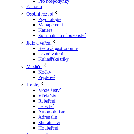
Pro hospodyňky
Zahrada
Osobní rozvoj
Psychologie
Management
Kariéra
Spiritualita a náboženství
Jídlo a vaření
Světová gastronomie
Levné vaření
Kulinářské triky
Mazlíčci
Kočky
Pejskové
Hobby
Modelářství
Včelařství
Rybaření
Letectví
Automobilismus
Adrenalin
Sběratelství
Houbaření