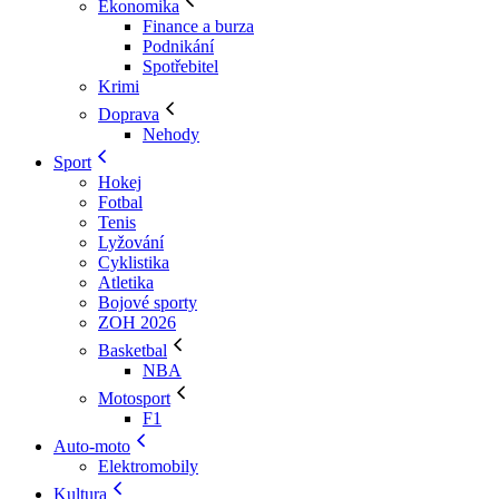
Ekonomika
Finance a burza
Podnikání
Spotřebitel
Krimi
Doprava
Nehody
Sport
Hokej
Fotbal
Tenis
Lyžování
Cyklistika
Atletika
Bojové sporty
ZOH 2026
Basketbal
NBA
Motosport
F1
Auto-moto
Elektromobily
Kultura