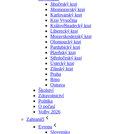
Jihočeský kraj
Jihomoravský kraj
Karlovarský kraj
Kraj Vysočina
Králověhradecký kraj
Liberecký kraj
Moravskoslezský kraj
Olomoucký kraj
Pardubický kraj
Plzeňský kraj
Středočeský kraj
Ústecký kraj
Zlínský kraj
Praha
Brno
Ostrava
Školství
Zdravotnictví
Politika
O počasí
Volby 2026
Zahraničí
Evropa
Slovensko