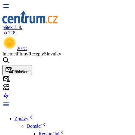
pátek 7. 8.
pá 7. 8.
20°C
Internet
Firmy
Recepty
Slovníky
Přihlášení
Zprávy
Domácí
Regionální