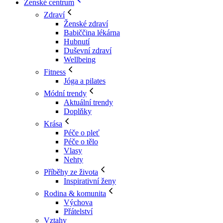
Ženské centrum
Zdraví
Ženské zdraví
Babiččina lékárna
Hubnutí
Duševní zdraví
Wellbeing
Fitness
Jóga a pilates
Módní trendy
Aktuální trendy
Doplňky
Krása
Péče o pleť
Péče o tělo
Vlasy
Nehty
Příběhy ze života
Inspirativní ženy
Rodina & komunita
Výchova
Přátelství
Vztahy