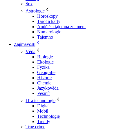
Sex
Astrologie
Horoskopy
Tarot a karty
Andělé a tajemná znamení
Numerologie
Tajemno
Zajímavosti
Věda
Biologie
Ekologie
Fyzika
Geografie
Historie
Chemie
Jazykověda
Vesmír
IT a technologie
Digital
Mobil
Technologie
Trendy
True crime