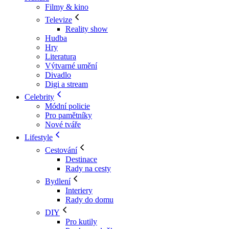
Filmy & kino
Televize
Reality show
Hudba
Hry
Literatura
Výtvarné umění
Divadlo
Digi a stream
Celebrity
Módní policie
Pro pamětníky
Nové tváře
Lifestyle
Cestování
Destinace
Rady na cesty
Bydlení
Interiery
Rady do domu
DIY
Pro kutily