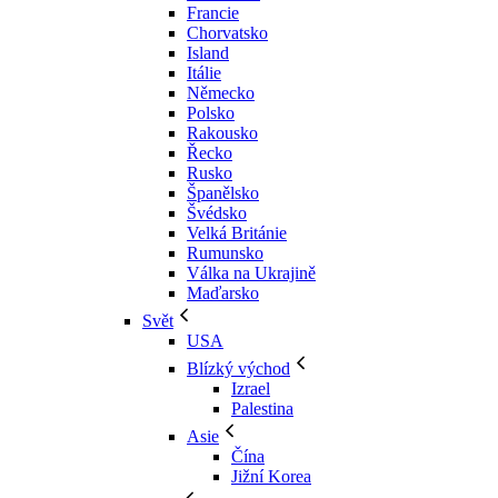
Francie
Chorvatsko
Island
Itálie
Německo
Polsko
Rakousko
Řecko
Rusko
Španělsko
Švédsko
Velká Británie
Rumunsko
Válka na Ukrajině
Maďarsko
Svět
USA
Blízký východ
Izrael
Palestina
Asie
Čína
Jižní Korea