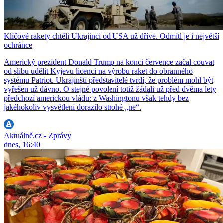
Klíčové rakety chtěli Ukrajinci od USA už dříve. Odmítl je i největší
ochránce
Americký prezident Donald Trump na konci července začal couvat
od slibu udělit Kyjevu licenci na výrobu raket do obranného
systému Patriot. Ukrajinští představitelé tvrdí, že problém mohl být
vyřešen už dávno. O stejné povolení totiž žádali už před dvěma lety
předchozí americkou vládu: z Washingtonu však tehdy bez
jakéhokoliv vysvětlení dorazilo strohé „ne“.
Aktuálně.cz - Zprávy
dnes, 16:40