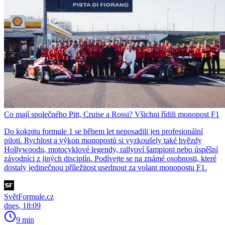
Co mají společného Pitt, Cruise a Rossi? Všichni řídili monopost F1
Do kokpitu formule 1 se během let neposadili jen profesionální
piloti. Rychlost a výkon monopostů si vyzkoušely také hvězdy
Hollywoodu, motocyklové legendy, rallyoví šampioni nebo úspěšní
závodníci z jiných disciplín. Podívejte se na známé osobnosti, které
dostaly jedinečnou příležitost usednout za volant monopostu F1.
SvětFormule.cz
dnes, 18:09
9 min