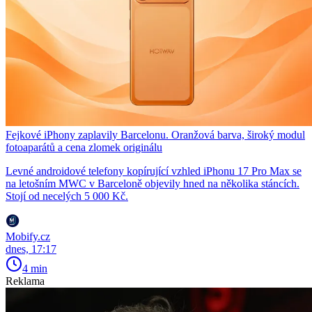
Fejkové iPhony zaplavily Barcelonu. Oranžová barva, široký modul
fotoaparátů a cena zlomek originálu
Levné androidové telefony kopírující vzhled iPhonu 17 Pro Max se
na letošním MWC v Barceloně objevily hned na několika stáncích.
Stojí od necelých 5 000 Kč.
Mobify.cz
dnes, 17:17
4 min
Reklama