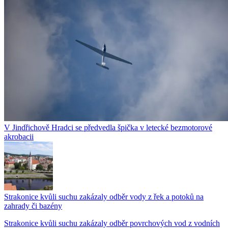
V Jindřichově Hradci se předvedla špička v letecké bezmotorové
akrobacii
Strakonice kvůli suchu zakázaly odběr vody z řek a potoků na
zahrady či bazény
Strakonice kvůli suchu zakázaly odběr povrchových vod z vodních