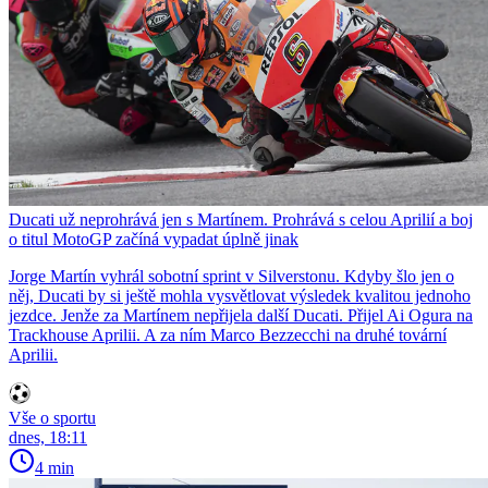
Ducati už neprohrává jen s Martínem. Prohrává s celou Aprilií a boj
o titul MotoGP začíná vypadat úplně jinak
Jorge Martín vyhrál sobotní sprint v Silverstonu. Kdyby šlo jen o
něj, Ducati by si ještě mohla vysvětlovat výsledek kvalitou jednoho
jezdce. Jenže za Martínem nepřijela další Ducati. Přijel Ai Ogura na
Trackhouse Aprilii. A za ním Marco Bezzecchi na druhé tovární
Aprilii.
Vše o sportu
dnes, 18:11
4 min