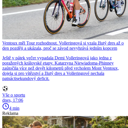
Ventoux měl Tour rozhodnout. Volleringová si vzala žlutý dres až o
den později a ukázala, proč se závod nevyhrává jedním kopcem
Ještě v pátek večer vypadala Demi Volleringová jako jedna z
poražených královské etapy. Katarzyna Niewiadoma-Phinney
zaútočila více než devět kilometrů před vrcholem Mont Ventoux,
dojela si pro vítězství a žlutý dres a Volleringové nechala
patnáctisekundový deficit.
Vše o sportu
dnes, 17:06
4 min
Reklama