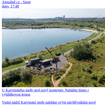
Aktuálně.cz - Sport
dnes, 17:48
U Karvinského moře stojí nový kontejner. Nabídne bistro i
vyhlídkovou terasu
Vodní nádrž Karvinské moře nabídne svým návštěvníkům nové