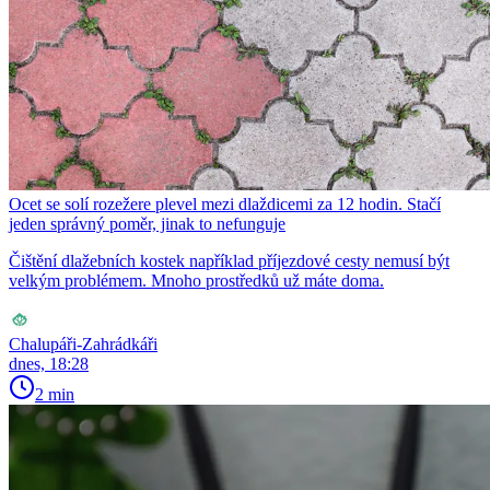
Ocet se solí rozežere plevel mezi dlaždicemi za 12 hodin. Stačí
jeden správný poměr, jinak to nefunguje
Čištění dlažebních kostek například příjezdové cesty nemusí být
velkým problémem. Mnoho prostředků už máte doma.
Chalupáři-Zahrádkáři
dnes, 18:28
2 min