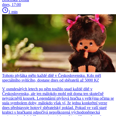
dnes, 17:00
1 min
Tohoto plyšáka mělo každé dítě v Československu. Kdo měl
speciálního svítícího, dostane dnes od sběratelů až 5000 Kč
V osmdesátých letech po něm toužilo snad každé dítě v
Československu, ale jen málokdo mohl mít doma ten skutečně
nejvzácnější kousek. Legendární plyšová hračka s velkýma očima se
stala symbolem doby, málokdo však ví, že jedna konkrétní verze
dnes představuje hotový sběratelský poklad. Pokud ve vaší staré
krabici s hračkami odpočívá nepoškozená východoněmecká