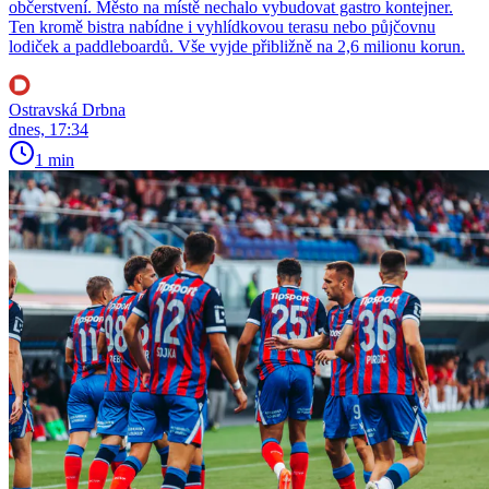
občerstvení. Město na místě nechalo vybudovat gastro kontejner.
Ten kromě bistra nabídne i vyhlídkovou terasu nebo půjčovnu
lodiček a paddleboardů. Vše vyjde přibližně na 2,6 milionu korun.
Ostravská Drbna
dnes, 17:34
1 min