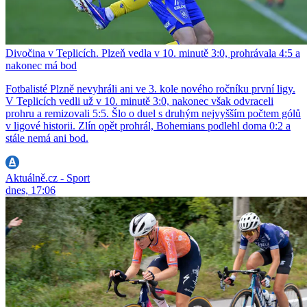
Divočina v Teplicích. Plzeň vedla v 10. minutě 3:0, prohrávala 4:5 a
nakonec má bod
Fotbalisté Plzně nevyhráli ani ve 3. kole nového ročníku první ligy.
V Teplicích vedli už v 10. minutě 3:0, nakonec však odvraceli
prohru a remizovali 5:5. Šlo o duel s druhým nejvyšším počtem gólů
v ligové historii. Zlín opět prohrál, Bohemians podlehl doma 0:2 a
stále nemá ani bod.
Aktuálně.cz - Sport
dnes, 17:06