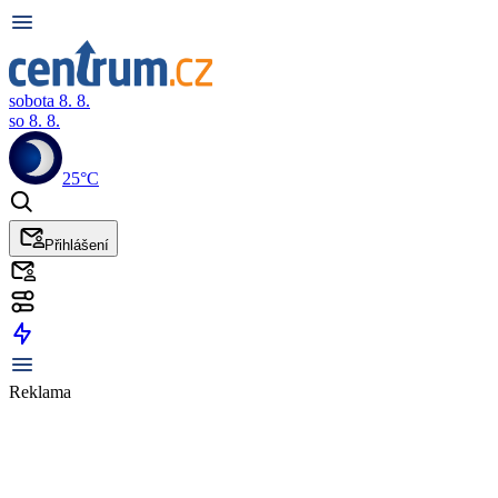
sobota 8. 8.
so 8. 8.
25°C
Přihlášení
Reklama