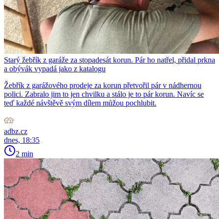
Starý žebřík z garáže za stopadesát korun. Pár ho natřel, přidal prkna
a obývák vypadá jako z katalogu
Žebřík z garážového prodeje za korun přetvořil pár v nádhernou
polici. Zabralo jim to jen chvilku a stálo je to pár korun. Navíc se
teď každé návštěvě svým dílem můžou pochlubit.
adbz.cz
dnes, 18:35
2 min