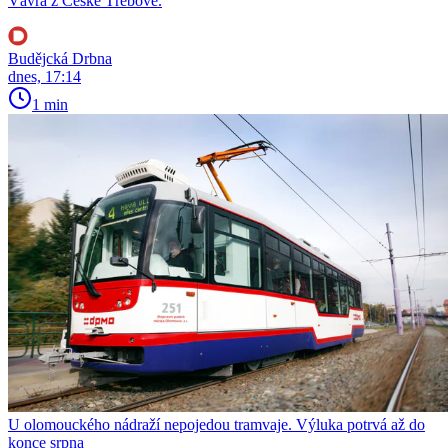
Vávra z České Třebové.
Budějcká Drbna
dnes, 17:14
1 min
U olomouckého nádraží nepojedou tramvaje. Výluka potrvá až do
konce srpna