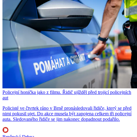
Policejní honička jako z filmu. Řidič ujížděl před trojicí policejních
aut
Policisté ve čtvrtek ráno v Brně pronásledovali řidiče, který se před
nimi pokusil ujet. Do akce musela být zapojena celkem tři policejní
auta. Sledovaného řidiče se jim nakonec dopadnout podařilo.
Brněnská Drbna