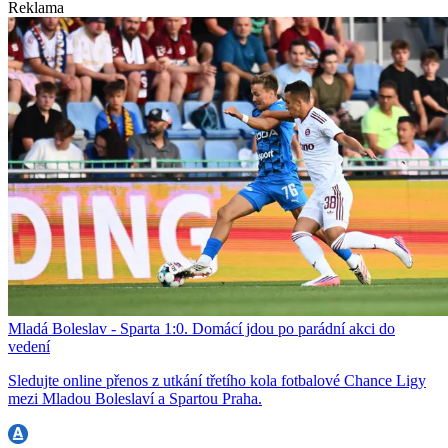
Reklama
Mladá Boleslav - Sparta 1:0. Domácí jdou po parádní akci do
vedení
Sledujte online přenos z utkání třetího kola fotbalové Chance Ligy
mezi Mladou Boleslaví a Spartou Praha.