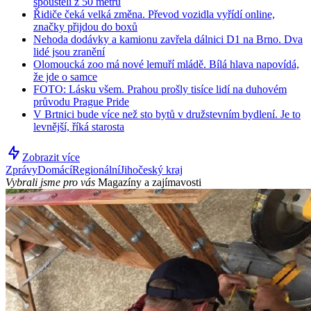
spouštěli z 50 metrů
Řidiče čeká velká změna. Převod vozidla vyřídí online,
značky přijdou do boxů
Nehoda dodávky a kamionu zavřela dálnici D1 na Brno. Dva
lidé jsou zranění
Olomoucká zoo má nové lemuří mládě. Bílá hlava napovídá,
že jde o samce
FOTO: Lásku všem. Prahou prošly tisíce lidí na duhovém
průvodu Prague Pride
V Brtnici bude více než sto bytů v družstevním bydlení. Je to
levnější, říká starosta
Zobrazit více
Zprávy
Domácí
Regionální
Jihočeský kraj
Vybrali jsme pro vás
Magazíny a zajímavosti