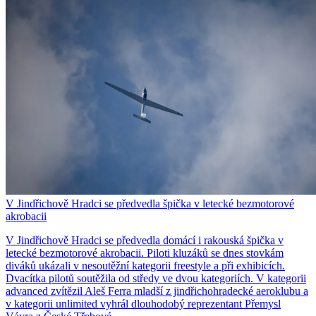
V Jindřichově Hradci se předvedla špička v letecké bezmotorové
akrobacii
V Jindřichově Hradci se předvedla domácí i rakouská špička v
letecké bezmotorové akrobacii. Piloti kluzáků se dnes stovkám
diváků ukázali v nesoutěžní kategorii freestyle a při exhibicích.
Dvacítka pilotů soutěžila od středy ve dvou kategoriích. V kategorii
advanced zvítězil Aleš Ferra mladší z jindřichohradecké aeroklubu a
v kategorii unlimited vyhrál dlouhodobý reprezentant Přemysl