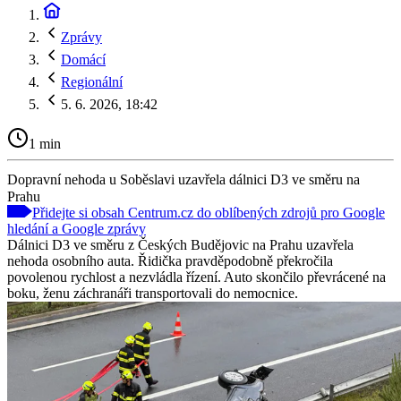
Zprávy
Domácí
Regionální
5. 6. 2026, 18:42
1 min
Dopravní nehoda u Soběslavi uzavřela dálnici D3 ve směru na
Prahu
Přidejte si obsah Centrum.cz do oblíbených zdrojů pro Google
hledání a Google zprávy
Dálnici D3 ve směru z Českých Budějovic na Prahu uzavřela
nehoda osobního auta. Řidička pravděpodobně překročila
povolenou rychlost a nezvládla řízení. Auto skončilo převrácené na
boku, ženu záchranáři transportovali do nemocnice.