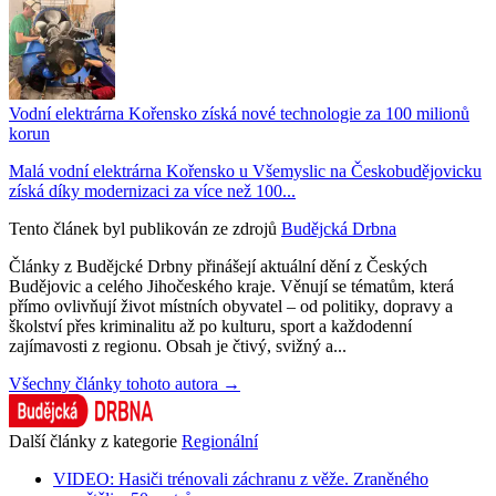
Vodní elektrárna Kořensko získá nové technologie za 100 milionů
korun
Malá vodní elektrárna Kořensko u Všemyslic na Českobudějovicku
získá díky modernizaci za více než 100...
Tento článek byl publikován ze zdrojů
Budějcká Drbna
Články z Budějcké Drbny přinášejí aktuální dění z Českých
Budějovic a celého Jihočeského kraje. Věnují se tématům, která
přímo ovlivňují život místních obyvatel – od politiky, dopravy a
školství přes kriminalitu až po kulturu, sport a každodenní
zajímavosti z regionu. Obsah je čtivý, svižný a...
Všechny články tohoto autora →
Další články z kategorie
Regionální
VIDEO: Hasiči trénovali záchranu z věže. Zraněného