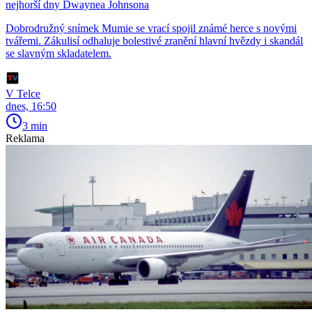
nejhorší dny Dwaynea Johnsona
Dobrodružný snímek Mumie se vrací spojil známé herce s novými
tvářemi. Zákulisí odhaluje bolestivé zranění hlavní hvězdy i skandál
se slavným skladatelem.
V Telce
dnes, 16:50
3 min
Reklama