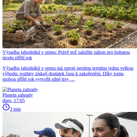
Výsadba jahodníků v srpnu: Právě teď založíte záhon pro bohatou
úrodu příští rok
Výsadba jahodníků v srpnu má oproti jarnímu termínu jednu velkou
výhodu: rostliny získají dostatek času k zakořenění. Díky tomu
mohou příští rok vytvořit silné trsy …
Planeta zahrady
dnes, 17:05
3 min