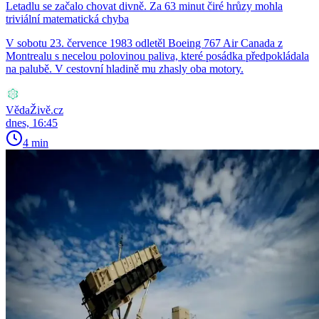
Letadlu se začalo chovat divně. Za 63 minut čiré hrůzy mohla
triviální matematická chyba
V sobotu 23. července 1983 odletěl Boeing 767 Air Canada z
Montrealu s necelou polovinou paliva, které posádka předpokládala
na palubě. V cestovní hladině mu zhasly oba motory.
VědaŽivě.cz
dnes, 16:45
4 min