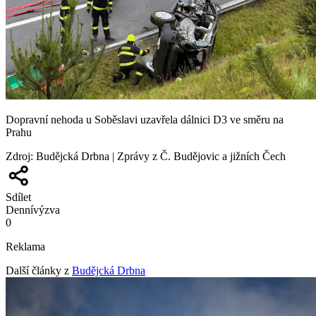
Dopravní nehoda u Soběslavi uzavřela dálnici D3 ve směru na
Prahu
Zdroj
:
Budějcká Drbna | Zprávy z Č. Budějovic a jižních Čech
Sdílet
Denní
výzva
0
Reklama
Další články z
Budějcká Drbna