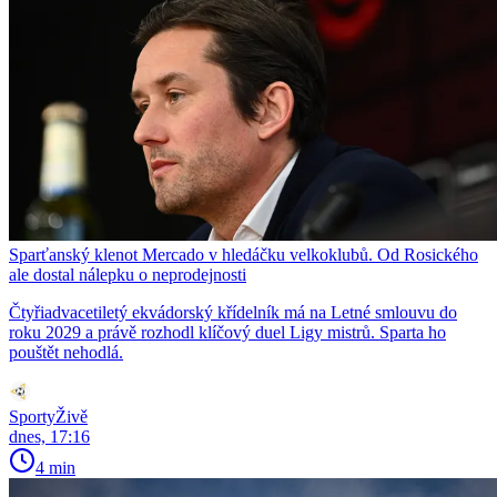
Sparťanský klenot Mercado v hledáčku velkoklubů. Od Rosického
ale dostal nálepku o neprodejnosti
Čtyřiadvacetiletý ekvádorský křídelník má na Letné smlouvu do
roku 2029 a právě rozhodl klíčový duel Ligy mistrů. Sparta ho
pouštět nehodlá.
SportyŽivě
dnes, 17:16
4 min