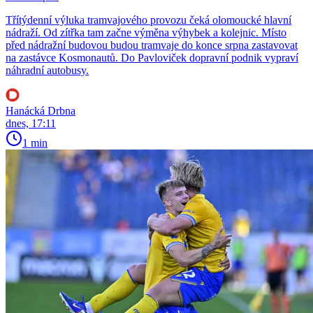
Třítýdenní výluka tramvajového provozu čeká olomoucké hlavní
nádraží. Od zítřka tam začne výměna výhybek a kolejnic. Místo
před nádražní budovou budou tramvaje do konce srpna zastavovat
na zastávce Kosmonautů. Do Pavloviček dopravní podnik vypraví
náhradní autobusy.
Hanácká Drbna
dnes, 17:11
1 min