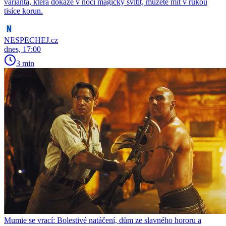
varianta, která dokáže v noci magicky svítit, můžete mít v rukou
tisíce korun.
NESPECHEJ.cz
dnes, 17:00
3 min
Mumie se vrací: Bolestivé natáčení, dům ze slavného hororu a