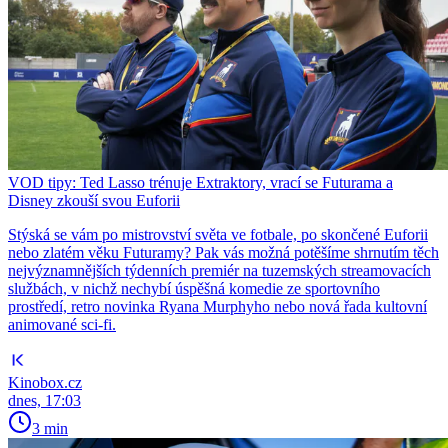
VOD tipy: Ted Lasso trénuje Extraktory, vrací se Futurama a
Disney zkouší svou Euforii
Stýská se vám po mistrovství světa ve fotbale, po skončené Euforii
nebo zlatém věku Futuramy? Pak vás možná potěšíme shrnutím těch
nejvýznamnějších týdenních premiér na tuzemských streamovacích
službách, v nichž nechybí úspěšná komedie ze sportovního
prostředí, retro novinka Ryana Murphyho nebo nová řada kultovní
animované sci-fi.
Kinobox.cz
dnes, 17:03
3 min