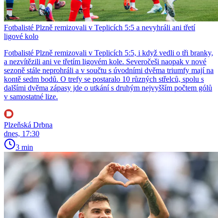
Fotbalisté Plzně remizovali v Teplicích 5:5 a nevyhráli ani třetí
ligové kolo
Fotbalisté Plzně remizovali v Teplicích 5:5, i když vedli o tři branky,
a nezvítězili ani ve třetím ligovém kole. Severočeši naopak v nové
sezoně stále neprohráli a v součtu s úvodními dvěma triumfy mají na
kontě sedm bodů. O trefy se postaralo 10 různých střelců, spolu s
dalšími dvěma zápasy jde o utkání s druhým nejvyšším počtem gólů
v samostatné lize.
Plzeňská Drbna
dnes, 17:30
3 min