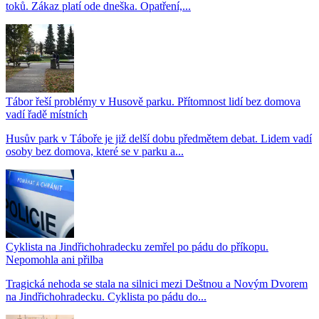
toků. Zákaz platí ode dneška. Opatření,...
Tábor řeší problémy v Husově parku. Přítomnost lidí bez domova
vadí řadě místních
Husův park v Táboře je již delší dobu předmětem debat. Lidem vadí
osoby bez domova, které se v parku a...
Cyklista na Jindřichohradecku zemřel po pádu do příkopu.
Nepomohla ani přilba
Tragická nehoda se stala na silnici mezi Deštnou a Novým Dvorem
na Jindřichohradecku. Cyklista po pádu do...