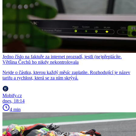
Jedno číslo na faktuře za internet prozradí, jestli (ne)přeplácíte.
Většina Čechů ho nikdy nekontrolovala
Nejde o částku, kterou každý měsíc zaplatíte. Rozhodující je název
tarifu a rychlost, která se za ním skrývá.
Mobify.cz
dnes, 18:14
4 min