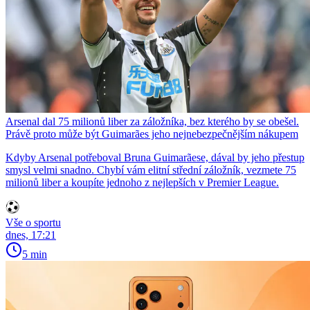
Arsenal dal 75 milionů liber za záložníka, bez kterého by se obešel.
Právě proto může být Guimarães jeho nejnebezpečnějším nákupem
Kdyby Arsenal potřeboval Bruna Guimarãese, dával by jeho přestup
smysl velmi snadno. Chybí vám elitní střední záložník, vezmete 75
milionů liber a koupíte jednoho z nejlepších v Premier League.
Vše o sportu
dnes, 17:21
5 min