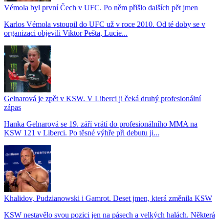
Vémola byl první Čech v UFC. Po něm přišlo dalších pět jmen
Karlos Vémola vstoupil do UFC už v roce 2010. Od té doby se v
organizaci objevili Viktor Pešta, Lucie...
Gelnarová je zpět v KSW. V Liberci ji čeká druhý profesionální
zápas
Hanka Gelnarová se 19. září vrátí do profesionálního MMA na
KSW 121 v Liberci. Po těsné výhře při debutu ji...
Khalidov, Pudzianowski i Gamrot. Deset jmen, která změnila KSW
KSW nestavělo svou pozici jen na pásech a velkých halách. Některá