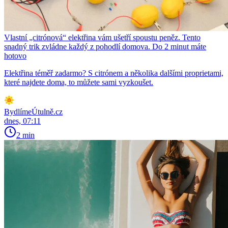
Vlastní „citrónová“ elektřina vám ušetří spoustu peněz. Tento
snadný trik zvládne každý z pohodlí domova. Do 2 minut máte
hotovo
Elektřina téměř zadarmo? S citrónem a několika dalšími proprietami,
které najdete doma, to můžete sami vyzkoušet.
BydlímeÚtulně.cz
dnes, 07:11
2 min