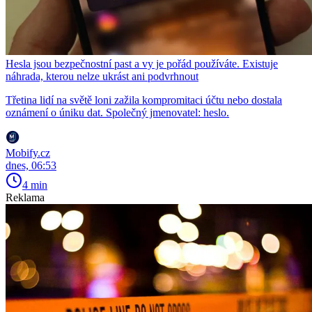
Hesla jsou bezpečnostní past a vy je pořád používáte. Existuje
náhrada, kterou nelze ukrást ani podvrhnout
Třetina lidí na světě loni zažila kompromitaci účtu nebo dostala
oznámení o úniku dat. Společný jmenovatel: heslo.
Mobify.cz
dnes, 06:53
4 min
Reklama