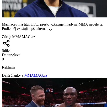
Machačev má titul UFC, přesto vzkazuje mladým: MMA nedělejte.
Podle něj existují lepší alternativy
Zdroj
:
MMAMAG.cz
Sdílet
Denní
výzva
0
Reklama
Další články z
MMAMAG.cz