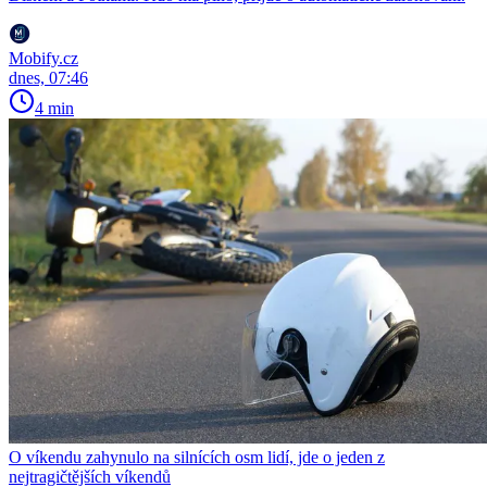
Mobify.cz
dnes, 07:46
4 min
O víkendu zahynulo na silnících osm lidí, jde o jeden z
nejtragičtějších víkendů