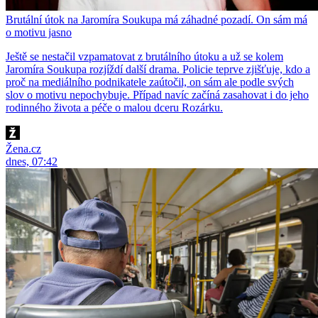
Brutální útok na Jaromíra Soukupa má záhadné pozadí. On sám má
o motivu jasno
Ještě se nestačil vzpamatovat z brutálního útoku a už se kolem
Jaromíra Soukupa rozjíždí další drama. Policie teprve zjišťuje, kdo a
proč na mediálního podnikatele zaútočil, on sám ale podle svých
slov o motivu nepochybuje. Případ navíc začíná zasahovat i do jeho
rodinného života a péče o malou dceru Rozárku.
Žena.cz
dnes, 07:42