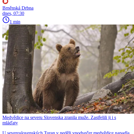
Brněnská Drbna
dnes, 07:30
1 min
Medvědice na severu Slovenska zranila muže. Zastřelili ji i s
mláďaty
U severoslovenských Turan v neděli vpodvečer medvědice napadla