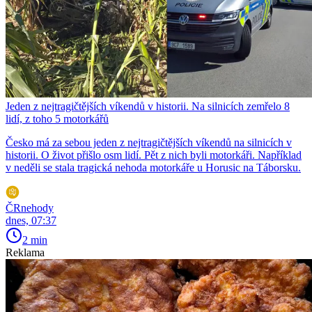
Jeden z nejtragičtějších víkendů v historii. Na silnicích zemřelo 8
lidí, z toho 5 motorkářů
Česko má za sebou jeden z nejtragičtějších víkendů na silnicích v
historii. O život přišlo osm lidí. Pět z nich byli motorkáři. Například
v neděli se stala tragická nehoda motorkáře u Horusic na Táborsku.
ČRnehody
dnes, 07:37
2 min
Reklama