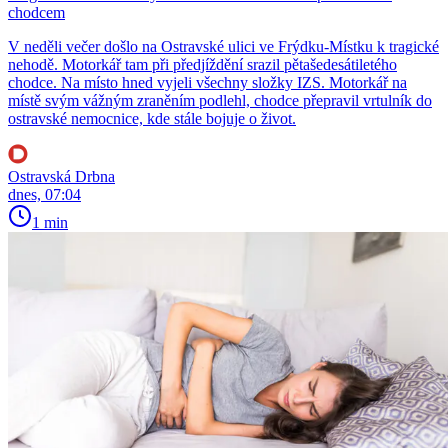
chodcem
V neděli večer došlo na Ostravské ulici ve Frýdku-Místku k tragické
nehodě. Motorkář tam při předjíždění srazil pětašedesátiletého
chodce. Na místo hned vyjeli všechny složky IZS. Motorkář na
místě svým vážným zraněním podlehl, chodce přepravil vrtulník do
ostravské nemocnice, kde stále bojuje o život.
Ostravská Drbna
dnes, 07:04
1 min