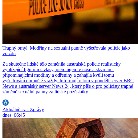
Trapný omyl. Modřiny na sexuální panně vyšetřovala policie jako
vraždu
Za skutečné lidské tělo zaměnila australská policie realisticky
vyhlížející figurínu s vlasy, piercingem v nose a skvrnami
připomínajícími modřiny a odřeniny a zahájila kvůli tomu
vyšetřování domnělé vraždy. Informují o tom v pondělí server BBC
News a australský server News 24, který píše o pro policisty trapné
záměně sexuální panny za lidské pozůstatky.
Aktuálně.cz - Zprávy
dnes, 06:45