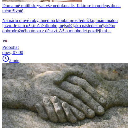
Doma mě nutili skrývat vše nedokonalé. Takto se to podepsalo na
mém životě
Na nártu pravé ruky, hned na kloubu prostředníčku, mám malou
jizvu. Je tam už strašně dlouho, nejspíš jako následek nějakého
dobrodružného úrazu z dětství. Až o mnoho let později mi…
Proboha!
dnes, 07:00
2 min