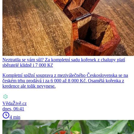
Neztratila se vám sůl? Za kompletní sadu kořenek z chalupy platí
sběratelé klidně i 7 000 Kč
Kompletní spížní souprava z meziválečného Československa se na
českém trhu prodává i za 6 000 až 8 000 Kč. Osamělá kořenka z
kredence ale tolik nevynese.
VědaŽivě.cz
dnes, 06:41
4 min