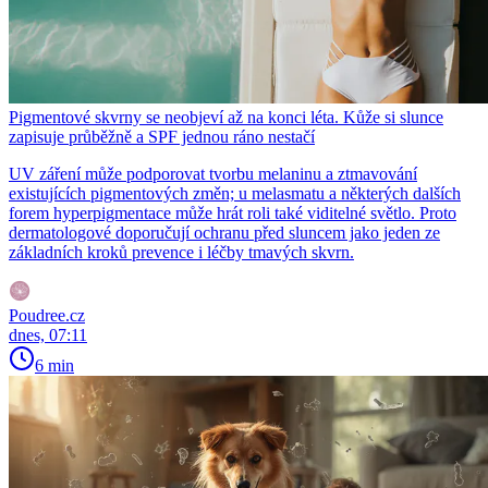
Pigmentové skvrny se neobjeví až na konci léta. Kůže si slunce
zapisuje průběžně a SPF jednou ráno nestačí
UV záření může podporovat tvorbu melaninu a ztmavování
existujících pigmentových změn; u melasmatu a některých dalších
forem hyperpigmentace může hrát roli také viditelné světlo. Proto
dermatologové doporučují ochranu před sluncem jako jeden ze
základních kroků prevence i léčby tmavých skvrn.
Poudree.cz
dnes, 07:11
6 min