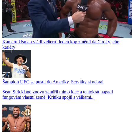
Kamaru Usman vládl velteru. Jeden kop změnil další roky jeho
kariéry
Šampion UFC se pustil do Ameriky. Servítky si nebral
Sean Strickland znovu zamířil mimo klec a tentokrát napadl
fungování vlastní země. Kritiku spojil s válkami...