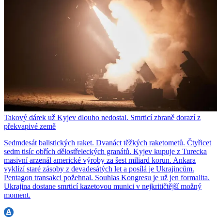
Takový dárek už Kyjev dlouho nedostal. Smrticí zbraně dorazí z
překvapivé země
Sedmdesát balistických raket. Dvanáct těžkých raketometů. Čtyřicet
sedm tisíc obřích dělostřeleckých granátů. Kyjev kupuje z Turecka
masivní arzenál americké výroby za šest miliard korun. Ankara
vyklízí staré zásoby z devadesátých let a posílá je Ukrajincům.
Pentagon transakci požehnal. Souhlas Kongresu je už jen formalita.
Ukrajina dostane smrticí kazetovou munici v nejkritičtější možný
moment.