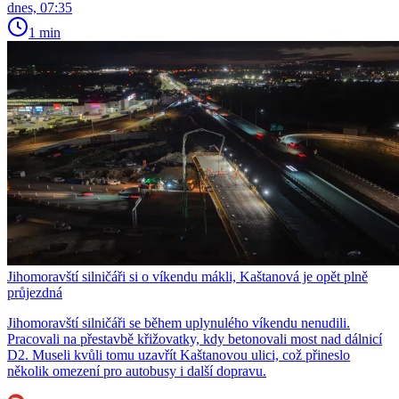
dnes, 07:35
1 min
Jihomoravští silničáři si o víkendu mákli, Kaštanová je opět plně
průjezdná
Jihomoravští silničáři se během uplynulého víkendu nenudili.
Pracovali na přestavbě křižovatky, kdy betonovali most nad dálnicí
D2. Museli kvůli tomu uzavřít Kaštanovou ulici, což přineslo
několik omezení pro autobusy i další dopravu.