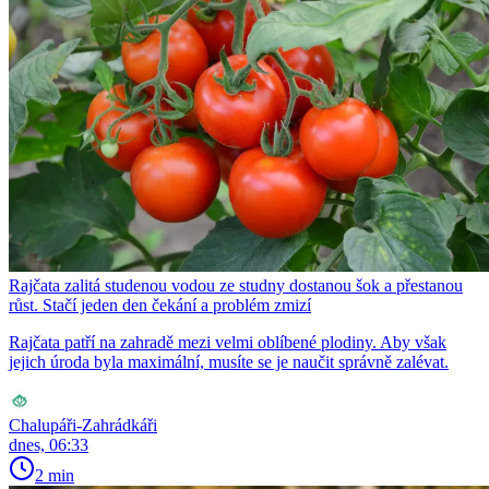
Rajčata zalitá studenou vodou ze studny dostanou šok a přestanou
růst. Stačí jeden den čekání a problém zmizí
Rajčata patří na zahradě mezi velmi oblíbené plodiny. Aby však
jejich úroda byla maximální, musíte se je naučit správně zalévat.
Chalupáři-Zahrádkáři
dnes, 06:33
2 min