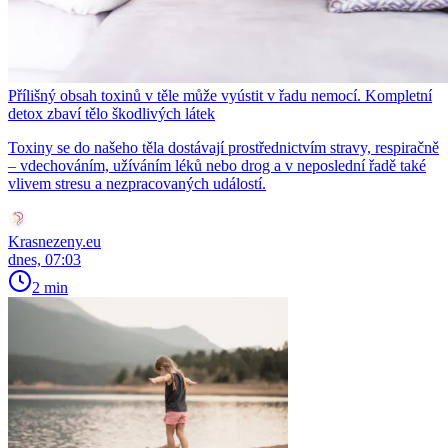
Přílišný obsah toxinů v těle může vyústit v řadu nemocí. Kompletní
detox zbaví tělo škodlivých látek
Toxiny se do našeho těla dostávají prostřednictvím stravy, respiračně
– vdechováním, užíváním léků nebo drog a v neposlední řadě také
vlivem stresu a nezpracovaných událostí.
Krasnezeny.eu
dnes, 07:03
2 min