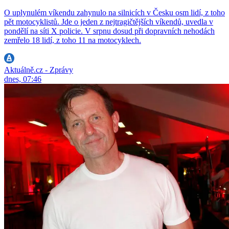
O uplynulém víkendu zahynulo na silnicích v Česku osm lidí, z toho
pět motocyklistů. Jde o jeden z nejtragičtějších víkendů, uvedla v
pondělí na síti X policie. V srpnu dosud při dopravních nehodách
zemřelo 18 lidí, z toho 11 na motocyklech.
Aktuálně.cz - Zprávy
dnes, 07:46