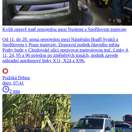
Kvůli opravě tratě nepojedou mezi Nuslemi a Spořilovem tramvaje
Od 11. do 28. srpna nepojedou mezi Náměstím Bratří Synků a
Spořilovem v Praze tramvaje. Dopravní podnik hlavního města
Prahy bude v Chodovské ulici opravovat tramvajovou trať. Linky 4,
11, 24, 95 a 96 pojedou po změněných trasách, podnik zavede
náhradní autobusové linky X11, X24 a X96.
Pražská Drbna
dnes, 07:41
2 min