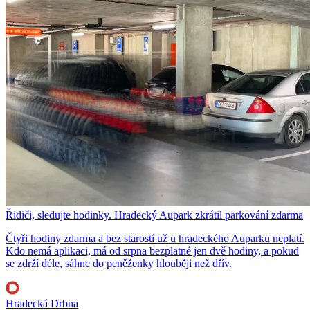
Řidiči, sledujte hodinky. Hradecký Aupark zkrátil parkování zdarma
Čtyři hodiny zdarma a bez starostí už u hradeckého Auparku neplatí.
Kdo nemá aplikaci, má od srpna bezplatné jen dvě hodiny, a pokud
se zdrží déle, sáhne do peněženky hlouběji než dřív.
Hradecká Drbna