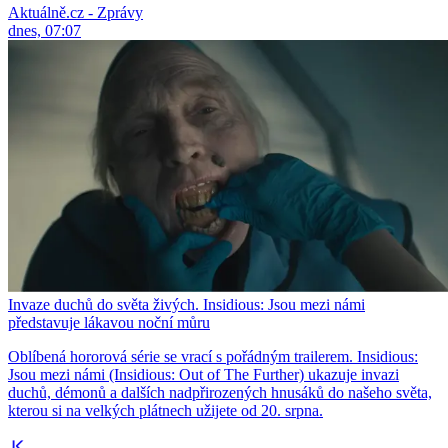
Aktuálně.cz - Zprávy
dnes, 07:07
Invaze duchů do světa živých. Insidious: Jsou mezi námi
představuje lákavou noční můru
Oblíbená hororová série se vrací s pořádným trailerem. Insidious:
Jsou mezi námi (Insidious: Out of The Further) ukazuje invazi
duchů, démonů a dalších nadpřirozených hnusáků do našeho světa,
kterou si na velkých plátnech užijete od 20. srpna.