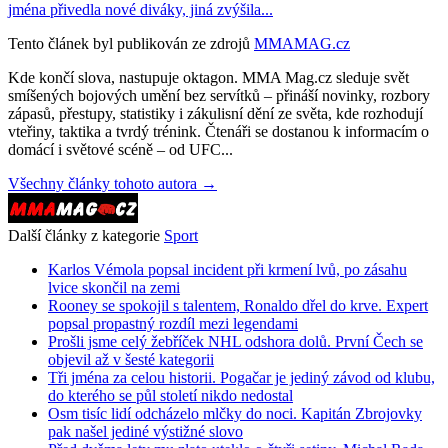
jména přivedla nové diváky, jiná zvýšila...
Tento článek byl publikován ze zdrojů
MMAMAG.cz
Kde končí slova, nastupuje oktagon. MMA Mag.cz sleduje svět
smíšených bojových umění bez servítků – přináší novinky, rozbory
zápasů, přestupy, statistiky i zákulisní dění ze světa, kde rozhodují
vteřiny, taktika a tvrdý trénink. Čtenáři se dostanou k informacím o
domácí i světové scéně – od UFC...
Všechny články tohoto autora →
Další články z kategorie
Sport
Karlos Vémola popsal incident při krmení lvů, po zásahu
lvice skončil na zemi
Rooney se spokojil s talentem, Ronaldo dřel do krve. Expert
popsal propastný rozdíl mezi legendami
Prošli jsme celý žebříček NHL odshora dolů. První Čech se
objevil až v šesté kategorii
Tři jména za celou historii. Pogačar je jediný závod od klubu,
do kterého se půl století nikdo nedostal
Osm tisíc lidí odcházelo mlčky do noci. Kapitán Zbrojovky
pak našel jediné výstižné slovo