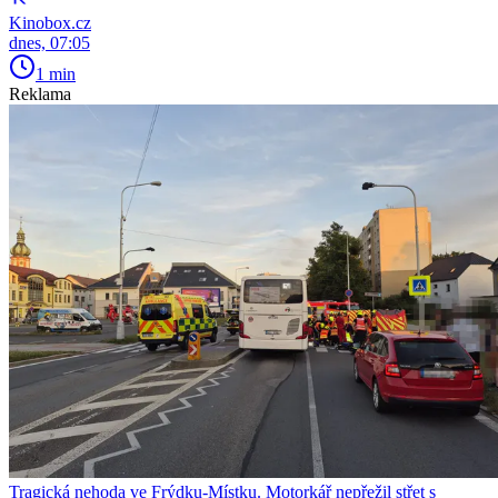
Kinobox.cz
dnes, 07:05
1 min
Reklama
Tragická nehoda ve Frýdku-Místku. Motorkář nepřežil střet s