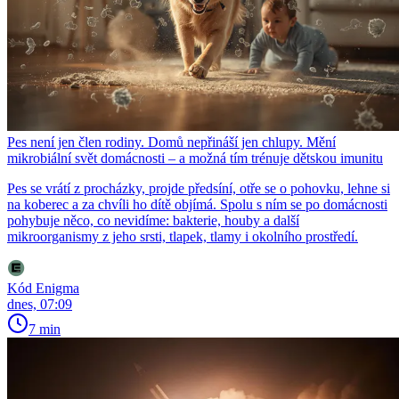
Pes není jen člen rodiny. Domů nepřináší jen chlupy. Mění
mikrobiální svět domácnosti – a možná tím trénuje dětskou imunitu
Pes se vrátí z procházky, projde předsíní, otře se o pohovku, lehne si
na koberec a za chvíli ho dítě objímá. Spolu s ním se po domácnosti
pohybuje něco, co nevidíme: bakterie, houby a další
mikroorganismy z jeho srsti, tlapek, tlamy i okolního prostředí.
Kód Enigma
dnes, 07:09
7 min