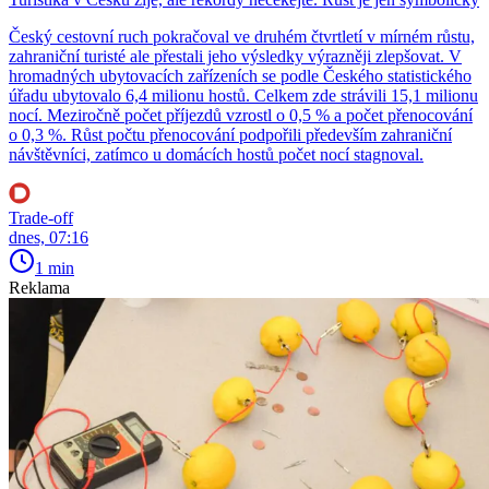
Český cestovní ruch pokračoval ve druhém čtvrtletí v mírném růstu,
zahraniční turisté ale přestali jeho výsledky výrazněji zlepšovat. V
hromadných ubytovacích zařízeních se podle Českého statistického
úřadu ubytovalo 6,4 milionu hostů. Celkem zde strávili 15,1 milionu
nocí. Meziročně počet příjezdů vzrostl o 0,5 % a počet přenocování
o 0,3 %. Růst počtu přenocování podpořili především zahraniční
návštěvníci, zatímco u domácích hostů počet nocí stagnoval.
Trade-off
dnes, 07:16
1 min
Reklama