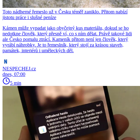
Toto nádherné řemeslo už v Česku téměř zaniklo. Přitom nabízí
jistotu práce i slušné peníze
Kámen může vypadat jako obyčejný kus materiálu, dokud se ho
nedotkne člověk, který přesně ví, co s ním dělat. Právě takové lidi
ale Česko pomalu ztrácí. Kameník přitom není jen člověk, který
vyrábí náhrobky. Je to řemeslník, který stojí za krásou staveb,
památek, interiérů i uměleckých děl.
NESPECHEJ.cz
dnes, 07:00
5 min