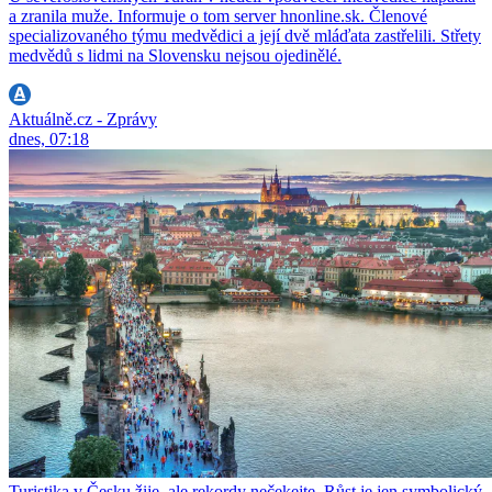
a zranila muže. Informuje o tom server hnonline.sk. Členové
specializovaného týmu medvědici a její dvě mláďata zastřelili. Střety
medvědů s lidmi na Slovensku nejsou ojedinělé.
Aktuálně.cz - Zprávy
dnes, 07:18
Turistika v Česku žije, ale rekordy nečekejte. Růst je jen symbolický