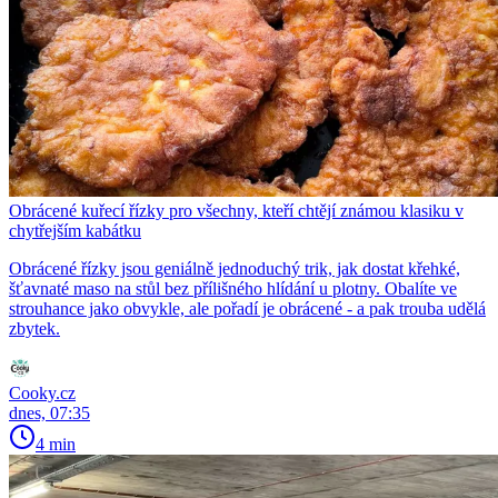
Obrácené kuřecí řízky pro všechny, kteří chtějí známou klasiku v
chytřejším kabátku
Obrácené řízky jsou geniálně jednoduchý trik, jak dostat křehké,
šťavnaté maso na stůl bez přílišného hlídání u plotny. Obalíte ve
strouhance jako obvykle, ale pořadí je obrácené - a pak trouba udělá
zbytek.
Cooky.cz
dnes, 07:35
4 min