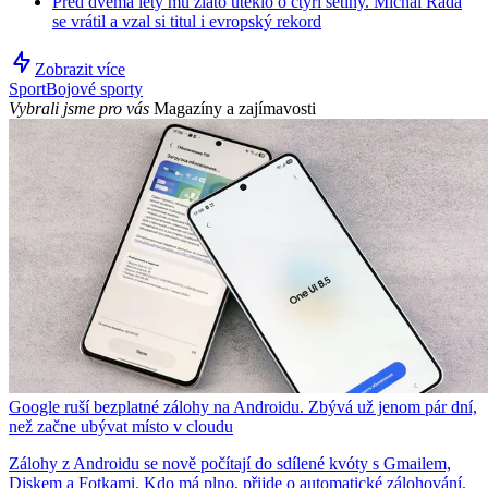
Před dvěma lety mu zlato uteklo o čtyři setiny. Michal Rada
se vrátil a vzal si titul i evropský rekord
Zobrazit více
Sport
Bojové sporty
Vybrali jsme pro vás
Magazíny a zajímavosti
Google ruší bezplatné zálohy na Androidu. Zbývá už jenom pár dní,
než začne ubývat místo v cloudu
Zálohy z Androidu se nově počítají do sdílené kvóty s Gmailem,
Diskem a Fotkami. Kdo má plno, přijde o automatické zálohování.