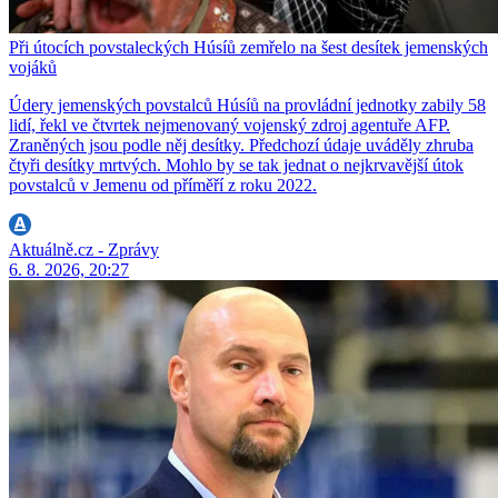
Při útocích povstaleckých Húsíů zemřelo na šest desítek jemenských
vojáků
Údery jemenských povstalců Húsíů na provládní jednotky zabily 58
lidí, řekl ve čtvrtek nejmenovaný vojenský zdroj agentuře AFP.
Zraněných jsou podle něj desítky. Předchozí údaje uváděly zhruba
čtyři desítky mrtvých. Mohlo by se tak jednat o nejkrvavější útok
povstalců v Jemenu od příměří z roku 2022.
Aktuálně.cz - Zprávy
6. 8. 2026, 20:27