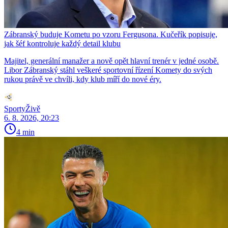
Zábranský buduje Kometu po vzoru Fergusona. Kučeřík popisuje,
jak šéf kontroluje každý detail klubu
Majitel, generální manažer a nově opět hlavní trenér v jedné osobě.
Libor Zábranský stáhl veškeré sportovní řízení Komety do svých
rukou právě ve chvíli, kdy klub míří do nové éry.
SportyŽivě
6. 8. 2026, 20:23
4 min