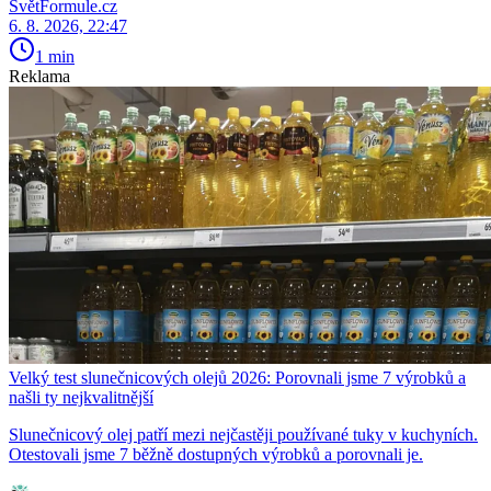
SvětFormule.cz
6. 8. 2026, 22:47
1 min
Reklama
Velký test slunečnicových olejů 2026: Porovnali jsme 7 výrobků a
našli ty nejkvalitnější
Slunečnicový olej patří mezi nejčastěji používané tuky v kuchyních.
Otestovali jsme 7 běžně dostupných výrobků a porovnali je.