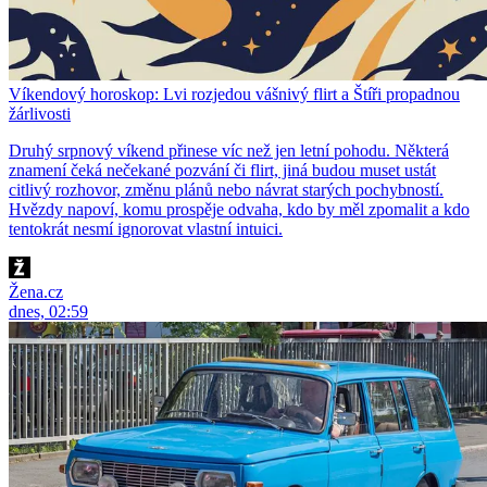
Víkendový horoskop: Lvi rozjedou vášnivý flirt a Štíři propadnou
žárlivosti
Druhý srpnový víkend přinese víc než jen letní pohodu. Některá
znamení čeká nečekané pozvání či flirt, jiná budou muset ustát
citlivý rozhovor, změnu plánů nebo návrat starých pochybností.
Hvězdy napoví, komu prospěje odvaha, kdo by měl zpomalit a kdo
tentokrát nesmí ignorovat vlastní intuici.
Žena.cz
dnes, 02:59