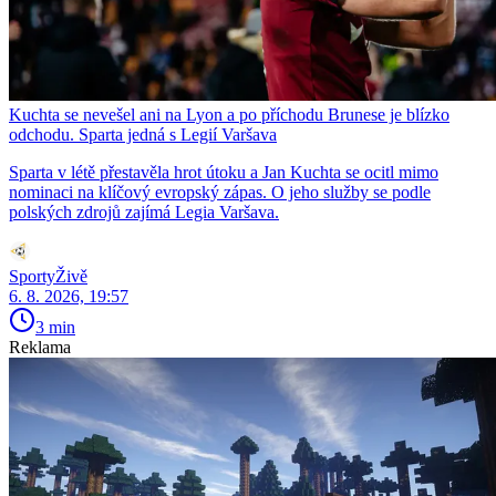
Kuchta se nevešel ani na Lyon a po příchodu Brunese je blízko
odchodu. Sparta jedná s Legií Varšava
Sparta v létě přestavěla hrot útoku a Jan Kuchta se ocitl mimo
nominaci na klíčový evropský zápas. O jeho služby se podle
polských zdrojů zajímá Legia Varšava.
SportyŽivě
6. 8. 2026, 19:57
3 min
Reklama