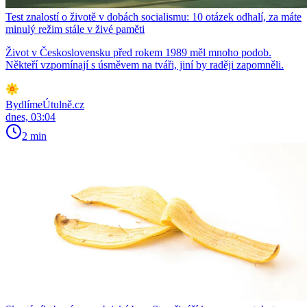
Test znalostí o životě v dobách socialismu: 10 otázek odhalí, za máte
minulý režim stále v živé paměti
Život v Československu před rokem 1989 měl mnoho podob.
Někteří vzpomínají s úsměvem na tváři, jiní by raději zapomněli.
BydlímeÚtulně.cz
dnes, 03:04
2 min