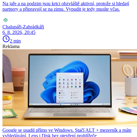
Na jaře a na podzim jsou krtci obzvláště aktivní, protože si hledají
partnery a připravují se na zimu. Vypudit je tedy musíte včas.
Chalupáři-Zahrádkáři
6. 8. 2026, 20:45
2 min
Reklama
Google se usadil přímo ve Windows. Stačí ALT + mezerník a máte
vyhledávání, Lens i Disk bez otevření prohlížeče