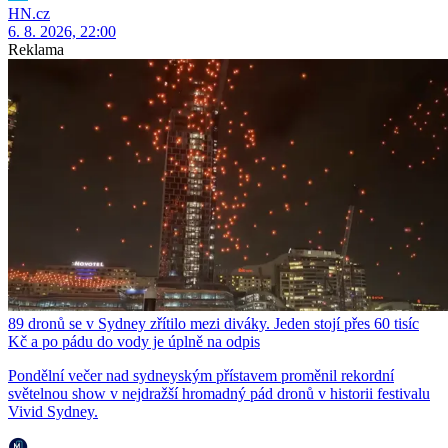
HN.cz
6. 8. 2026, 22:00
Reklama
89 dronů se v Sydney zřítilo mezi diváky. Jeden stojí přes 60 tisíc
Kč a po pádu do vody je úplně na odpis
Pondělní večer nad sydneyským přístavem proměnil rekordní
světelnou show v nejdražší hromadný pád dronů v historii festivalu
Vivid Sydney.