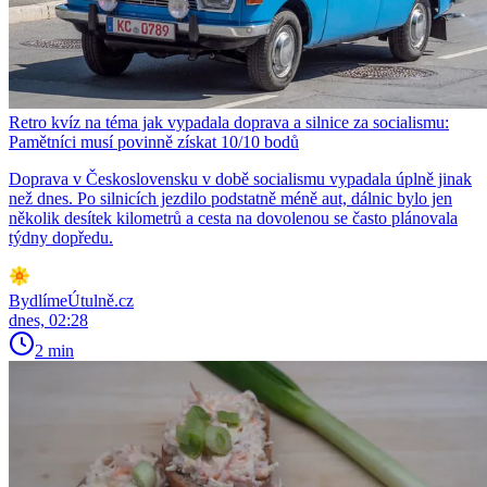
Retro kvíz na téma jak vypadala doprava a silnice za socialismu:
Pamětníci musí povinně získat 10/10 bodů
Doprava v Československu v době socialismu vypadala úplně jinak
než dnes. Po silnicích jezdilo podstatně méně aut, dálnic bylo jen
několik desítek kilometrů a cesta na dovolenou se často plánovala
týdny dopředu.
BydlímeÚtulně.cz
dnes, 02:28
2 min