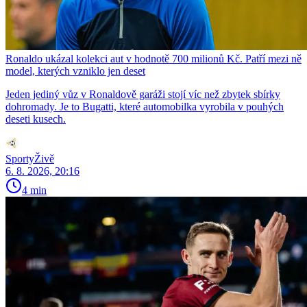
Ronaldo ukázal kolekci aut v hodnotě 700 milionů Kč. Patří mezi ně
model, kterých vzniklo jen deset
Jeden jediný vůz v Ronaldově garáži stojí víc než zbytek sbírky
dohromady. Je to Bugatti, které automobilka vyrobila v pouhých
deseti kusech.
SportyŽivě
6. 8. 2026, 20:16
4 min