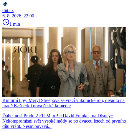
diit.cz
6. 8. 2026, 22:00
1 min
Kulturní tipy: Meryl Streepová se vrací v ikonické roli, divadlo na
hradě Kašperk i nová česká komedie
Ďábel nosí Pradu 2 FILM, režie David Frankel, na Disney+
Nekompromisní svět vysoké módy se po dvaceti letech od prvního
dílu vrátil. Nesmlouvavá...