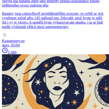
Skrytá síla banánu aneb jaké benefity přináší konzumace tohoto
oblíbeného ovoce našemu tělu
Banány jsou celosvětově nejoblíbenějším ovocem, ve světě se jich
vypěstuje ročně přes 145 milionů tun. Důvodů, proč byste je měli
jíst i vy je vícero. A neměli byste vyhazovat ani slupku, i ta se řadí
podle výzkumů vědců mezi superpotraviny.
Krasnezeny.eu
dnes, 03:04
2 min