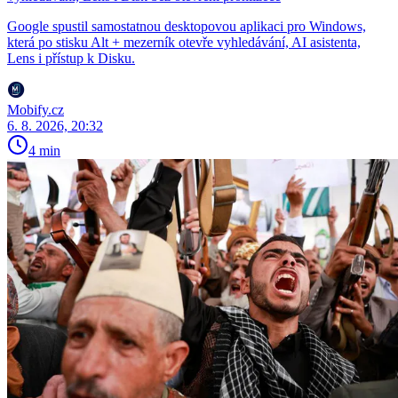
Google spustil samostatnou desktopovou aplikaci pro Windows,
která po stisku Alt + mezerník otevře vyhledávání, AI asistenta,
Lens i přístup k Disku.
Mobify.cz
6. 8. 2026, 20:32
4 min