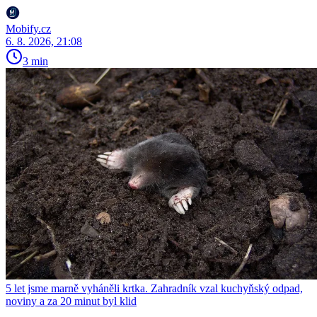
Mobify.cz
6. 8. 2026, 21:08
3 min
5 let jsme marně vyháněli krtka. Zahradník vzal kuchyňský odpad,
noviny a za 20 minut byl klid