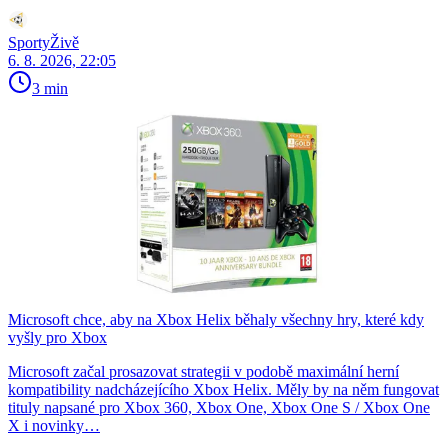
SportyŽivě
6. 8. 2026, 22:05
3 min
Microsoft chce, aby na Xbox Helix běhaly všechny hry, které kdy
vyšly pro Xbox
Microsoft začal prosazovat strategii v podobě maximální herní
kompatibility nadcházejícího Xbox Helix. Měly by na něm fungovat
tituly napsané pro Xbox 360, Xbox One, Xbox One S / Xbox One
X i novinky…