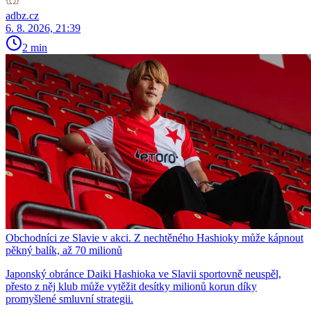
adbz.cz
6. 8. 2026, 21:39
2 min
Obchodníci ze Slavie v akci. Z nechtěného Hashioky může kápnout
pěkný balík, až 70 milionů
Japonský obránce Daiki Hashioka ve Slavii sportovně neuspěl,
přesto z něj klub může vytěžit desítky milionů korun díky
promyšlené smluvní strategii.