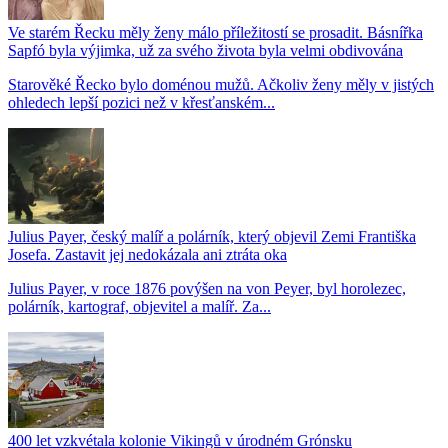
Ve starém Řecku měly ženy málo příležitostí se prosadit. Básnířka
Sapfó byla výjimka, už za svého života byla velmi obdivována
Starověké Řecko bylo doménou mužů. Ačkoliv ženy měly v jistých
ohledech lepší pozici než v křesťanském...
Julius Payer, český malíř a polárník, který objevil Zemi Františka
Josefa. Zastavit jej nedokázala ani ztráta oka
Julius Payer, v roce 1876 povýšen na von Peyer, byl horolezec,
polárník, kartograf, objevitel a malíř. Za...
400 let vzkvétala kolonie Vikingů v úrodném Grónsku