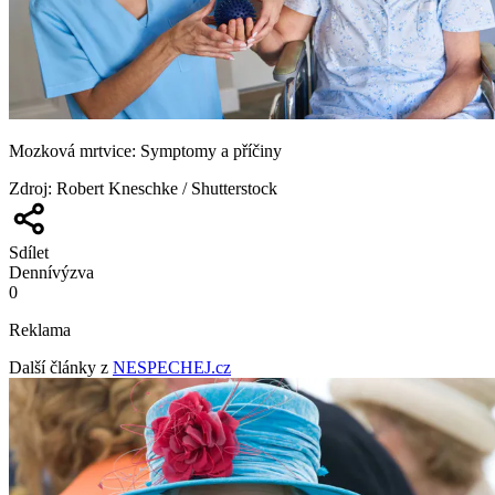
Mozková mrtvice: Symptomy a příčiny
Zdroj
:
Robert Kneschke / Shutterstock
Sdílet
Denní
výzva
0
Reklama
Další články z
NESPECHEJ.cz