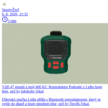
SportyŽivě
6. 8. 2026, 21:32
3 min
Váží 47 gramů a stojí 400 Kč. Reproduktor Parkside z Lidlu hraje
lépe, než by kdokoliv čekal
Dílenská značka Lidlu přišla s Bluetooth reproduktorem, který se
vejde do dlaně a hraje mnohem lépe, než by člověk čekal.