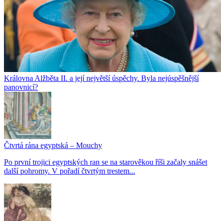
Královna Alžběta II. a její největší úspěchy. Byla nejúspěšnější
panovnicí?
Čtvrtá rána egyptská – Mouchy
Po první trojici egyptských ran se na starověkou říši začaly snášet
další pohromy. V pořadí čtvrtým trestem...