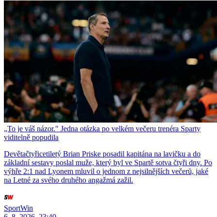
„To je váš názor." Jedna otázka po velkém večeru trenéra Sparty
viditelně popudila
Devětačtyřicetiletý Brian Priske posadil kapitána na lavičku a do
základní sestavy poslal muže, který byl ve Spartě sotva čtyři dny. Po
výhře 2:1 nad Lyonem mluvil o jednom z nejsilnějších večerů, jaké
na Letné za svého druhého angažmá zažil.
SportWin
6. 8. 2026, 23:40