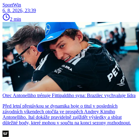
SportWin
6. 8. 2026, 23:39
2 min
Otec Antonelliho trénuje Fittipaldiho syna: Brazilec vychvaluje lídra
Před letní přestávkou se dynamika boje o titul v posledních
závodních víkendech otočila ve prospěch Andrey Kimiho
Antonelliho. Ital dokáže pravidelně zajíždět výsledky a sbírat
důležité body, které mohou v součtu na konci sezony rozhodnout.