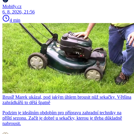
Mobify.cz
6. 8. 2026, 21:56
4 min
Brusíř Marek ukázal, pod jakým úhlem brousit nůž sekačky. Většina
zahrádkářů to dělá špatně
Podzim je ideálním obdobím pro přípravu zahradní techniky na
příští sezonu. Začít je dobré u sekačky, kterou je třeba důkladně
nabrousit.