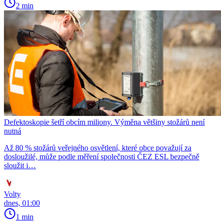
2 min
Defektoskopie šetří obcím miliony. Výměna většiny stožárů není
nutná
Až 80 % stožárů veřejného osvětlení, které obce považují za
dosloužilé, může podle měření společnosti ČEZ ESL bezpečně
sloužit i…
Volty
dnes, 01:00
1 min