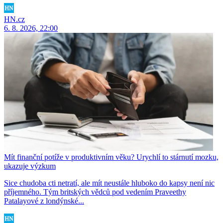
HN.cz
6. 8. 2026, 22:00
Mít finanční potíže v produktivním věku? Urychlí to stárnutí mozku,
ukazuje výzkum
Sice chudoba cti netratí, ale mít neustále hluboko do kapsy není nic
příjemného. Tým britských vědců pod vedením Praveethy
Patalayové z londýnské...