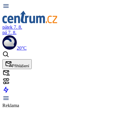
pátek 7. 8.
pá 7. 8.
20°C
Přihlášení
Reklama