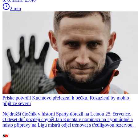
2 min
Priske potvrdil Kuchtovo přeřazení k béčku. Rozuzlení by mohlo
přijít ze severu
Nejdražší útočník v historii Sparty dorazil na Letnou 25. července.
O deset dní později chyběl Jan Kuchta v nominaci na Lyon úplně a
místo přípravy na Ligu mistrů odjel trénovat s třetiligovou rezervou.