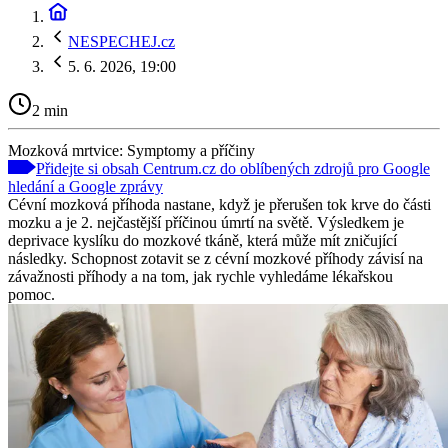
NESPECHEJ.cz
5. 6. 2026, 19:00
2 min
Mozková mrtvice: Symptomy a příčiny
Přidejte si obsah Centrum.cz do oblíbených zdrojů pro Google
hledání a Google zprávy
Cévní mozková příhoda nastane, když je přerušen tok krve do části
mozku a je 2. nejčastější příčinou úmrtí na světě. Výsledkem je
deprivace kyslíku do mozkové tkáně, která může mít zničující
následky. Schopnost zotavit se z cévní mozkové příhody závisí na
závažnosti příhody a na tom, jak rychle vyhledáme lékařskou
pomoc.