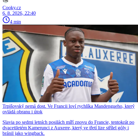
Cooky.cz
6. 8. 2026, 22:40
4 min
Trpišovský nemá dost. Ve Francii loví rychlíka Mandengueho, který
ovládá obranu i útok
Slavia po sedmi letních posilách míří znovu do Francie, tentokrát po
dvacetiletém Kamerunci z Auxerre, který ve třetí lize střílel góly i
bránil jako wingback.