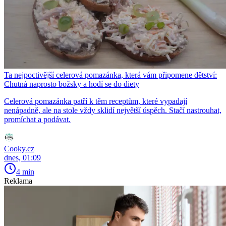
Ta nejpoctivější celerová pomazánka, která vám připomene dětství:
Chutná naprosto božsky a hodí se do diety
Celerová pomazánka patří k těm receptům, které vypadají
nenápadně, ale na stole vždy sklidí největší úspěch. Stačí nastrouhat,
promíchat a podávat.
Cooky.cz
dnes, 01:09
4 min
Reklama