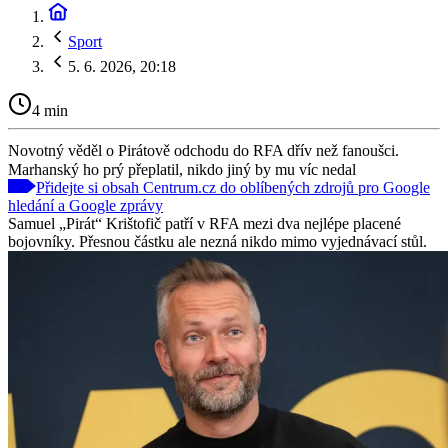
Sport
5. 6. 2026, 20:18
4 min
Novotný věděl o Pirátově odchodu do RFA dřív než fanoušci.
Marhanský ho prý přeplatil, nikdo jiný by mu víc nedal
Přidejte si obsah Centrum.cz do oblíbených zdrojů pro Google
hledání a Google zprávy
Samuel „Pirát“ Krištofič patří v RFA mezi dva nejlépe placené
bojovníky. Přesnou částku ale nezná nikdo mimo vyjednávací stůl.