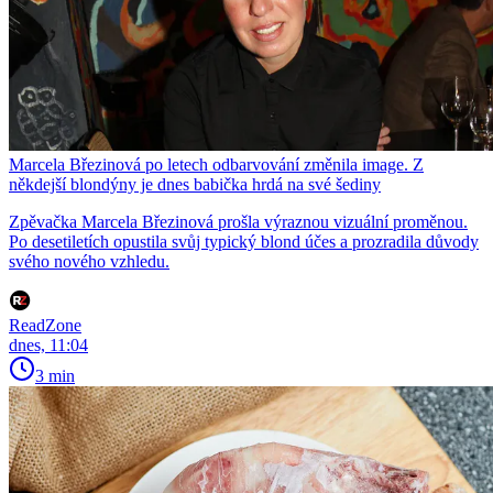
Marcela Březinová po letech odbarvování změnila image. Z
někdejší blondýny je dnes babička hrdá na své šediny
Zpěvačka Marcela Březinová prošla výraznou vizuální proměnou.
Po desetiletích opustila svůj typický blond účes a prozradila důvody
svého nového vzhledu.
ReadZone
dnes, 11:04
3 min