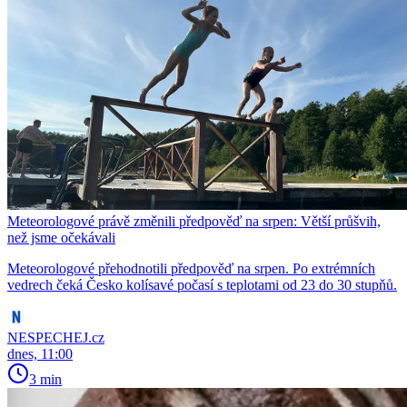
Meteorologové právě změnili předpověď na srpen: Větší průšvih,
než jsme očekávali
Meteorologové přehodnotili předpověď na srpen. Po extrémních
vedrech čeká Česko kolísavé počasí s teplotami od 23 do 30 stupňů.
NESPECHEJ.cz
dnes, 11:00
3 min