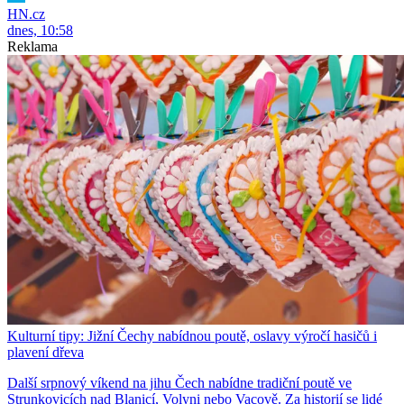
HN.cz
dnes, 10:58
Reklama
Kulturní tipy: Jižní Čechy nabídnou poutě, oslavy výročí hasičů i
plavení dřeva
Další srpnový víkend na jihu Čech nabídne tradiční poutě ve
Strunkovicích nad Blanicí, Volyni nebo Vacově. Za historií se lidé