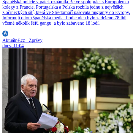
Španělská policie v pátek oznámila, že ve spolupráci s Europolem a
kolegy z Francie, Portugalska a Polska rozbila jednu z největších
zločineckých sítí, která ve Středomoří pašovala migranty do Evropy.
Informují o tom španělská média. Podle nich bylo zadrženo 78 lidí,
včetně několik šéfů gangu, a bylo zabaveno 18 lodí.
Aktuálně.cz - Zprávy
dnes, 11:04