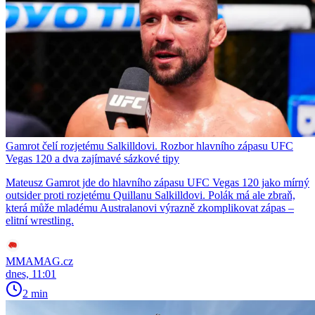
Gamrot čelí rozjetému Salkilldovi. Rozbor hlavního zápasu UFC
Vegas 120 a dva zajímavé sázkové tipy
Mateusz Gamrot jde do hlavního zápasu UFC Vegas 120 jako mírný
outsider proti rozjetému Quillanu Salkilldovi. Polák má ale zbraň,
která může mladému Australanovi výrazně zkomplikovat zápas –
elitní wrestling.
MMAMAG.cz
dnes, 11:01
2 min