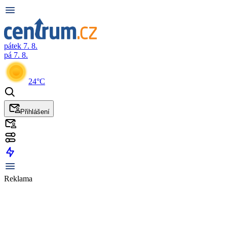
pátek 7. 8.
pá 7. 8.
24°C
Přihlášení
Reklama