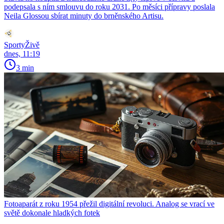
podepsala s ním smlouvu do roku 2031. Po měsíci přípravy poslala
Neila Glossou sbírat minuty do brněnského Artisu.
SportyŽivě
dnes, 11:19
3 min
Fotoaparát z roku 1954 přežil digitální revoluci. Analog se vrací ve
světě dokonale hladkých fotek