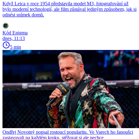
Když Leica v roce 1954 představila model M3, fotografování už
bylo moderní technologií, ale film zůstával jediným způsobem, jak si
odnést snímek domů.
Kód Enigma
dnes, 11:13
5 min
Ondřej Novotný popsal rostoucí popularitu. Ve Varech ho fanoušci
zastavovali na každém kroku, stěžovat si ale nechce