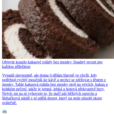
Objevte kouzlo kakaové rolády bez mouky: Snadný recept pro
každou příležitost
Vypadá slavnostně, ale doma ji dělám hlavně ve chvíli, kdy
potřebuji rychlý moučník ke kávě a nechci se zdržovat s těstem z
mouky. Tahle kakaová roláda bez mouky stojí na vejcích, kakau a
krátkém pečení, takže je jemná, lehká a hotová překvapivě brzy.
Nejvíc mi na ní vyhovuje to, že stačí pár běžných surovin a
šlehačková náplň z ní udělá dezert, který na stole působí skoro
svátečně.