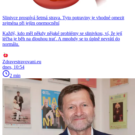
Slinivce prospívá šetrná strava. Tyto potraviny je vhodné omezit
zejména při jejím onemocnění
Každý, kdo měl někdy nějaké problémy se slinivkou, ví, že její
léčba je běh na dlouhou trať. A mnohdy se to úplně nevrátí do
normálu.
Zdravestravovani.eu
dnes, 10:54
2 min