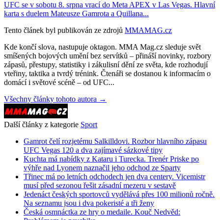
UFC se v sobotu 8. srpna vrací do Meta APEX v Las Vegas. Hlavní
karta s duelem Mateusze Gamrota a Quillana...
Tento článek byl publikován ze zdrojů
MMAMAG.cz
Kde končí slova, nastupuje oktagon. MMA Mag.cz sleduje svět
smíšených bojových umění bez servítků – přináší novinky, rozbory
zápasů, přestupy, statistiky i zákulisní dění ze světa, kde rozhodují
vteřiny, taktika a tvrdý trénink. Čtenáři se dostanou k informacím o
domácí i světové scéně – od UFC...
Všechny články tohoto autora →
Další články z kategorie
Sport
Gamrot čelí rozjetému Salkilldovi. Rozbor hlavního zápasu
UFC Vegas 120 a dva zajímavé sázkové tipy
Kuchta má nabídky z Kataru i Turecka. Trenér Priske po
výhře nad Lyonem naznačil jeho odchod ze Sparty
Třinec má po letních odchodech jen dva centery. Vicemistr
musí před sezonou řešit zásadní mezeru v sestavě
Jedenáct českých sportovců vydělává přes 100 milionů ročně.
Na seznamu jsou i dva pokeristé a tři ženy
Česká osmnáctka ze hry o medaile. Kouč Nedvěd: