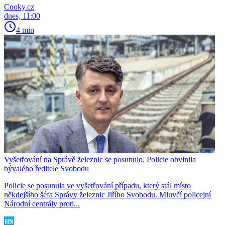
Cooky.cz
dnes, 11:00
4 min
Vyšetřování na Správě železnic se posunulo. Policie obvinila
bývalého ředitele Svobodu
Policie se posunula ve vyšetřování případu, který stál místo
někdejšího šéfa Správy železnic Jiřího Svobodu. Mluvčí policejní
Národní centrály proti...