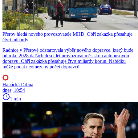
Přerov hledá nového provozovatele MHD. Obří zakázka přesahuje
čtvrt miliardy
Radnice v Přerově odstartovala výběr nového dopravce, který bude
od roku 2028 dalších deset let provozovat městskou autobusovou
dopravu. Obří zakázka přesahuje čtvrt miliardy korun. Nabídku
může podat neomezený počet dopravců
Hanácká Drbna
dnes, 10:54
1 min