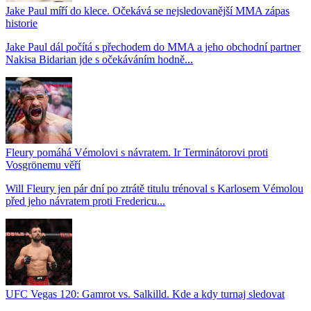
Jake Paul míří do klece. Očekává se nejsledovanější MMA zápas
historie
Jake Paul dál počítá s přechodem do MMA a jeho obchodní partner
Nakisa Bidarian jde s očekáváním hodně...
Fleury pomáhá Vémolovi s návratem. Ir Terminátorovi proti
Vosgrönemu věří
Will Fleury jen pár dní po ztrátě titulu trénoval s Karlosem Vémolou
před jeho návratem proti Fredericu...
UFC Vegas 120: Gamrot vs. Salkilld. Kde a kdy turnaj sledovat