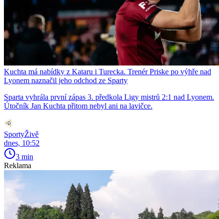
Kuchta má nabídky z Kataru i Turecka. Trenér Priske po výhře nad
Lyonem naznačil jeho odchod ze Sparty
Sparta vyhrála první zápas 3. předkola Ligy mistrů 2:1 nad Lyonem.
Útočník Jan Kuchta přitom nebyl ani na lavičce.
SportyŽivě
dnes, 10:52
3 min
Reklama