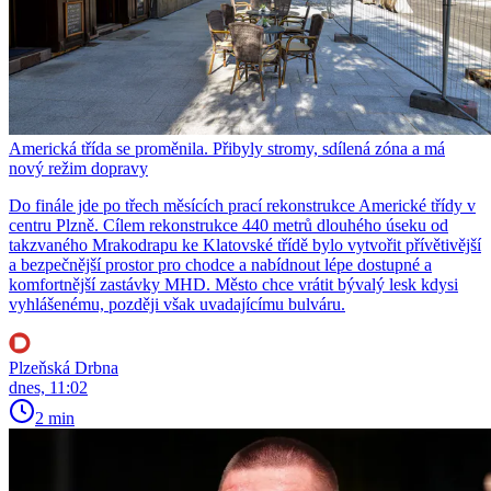
Americká třída se proměnila. Přibyly stromy, sdílená zóna a má
nový režim dopravy
Do finále jde po třech měsících prací rekonstrukce Americké třídy v
centru Plzně. Cílem rekonstrukce 440 metrů dlouhého úseku od
takzvaného Mrakodrapu ke Klatovské třídě bylo vytvořit přívětivější
a bezpečnější prostor pro chodce a nabídnout lépe dostupné a
komfortnější zastávky MHD. Město chce vrátit bývalý lesk kdysi
vyhlášenému, později však uvadajícímu bulváru.
Plzeňská Drbna
dnes, 11:02
2 min