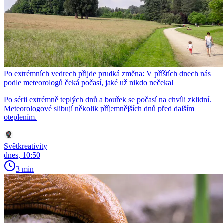
Po extrémních vedrech přijde prudká změna: V příštích dnech nás
podle meteorologů čeká počasí, jaké už nikdo nečekal
Po sérii extrémně teplých dnů a bouřek se počasí na chvíli zklidní.
Meteorologové slibují několik příjemnějších dnů před dalším
oteplením.
Světkreativity
dnes, 10:50
3 min