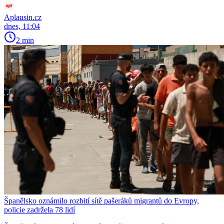
Aplausin.cz
dnes, 11:04
2 min
Španělsko oznámilo rozbití sítě pašeráků migrantů do Evropy,
policie zadržela 78 lidí