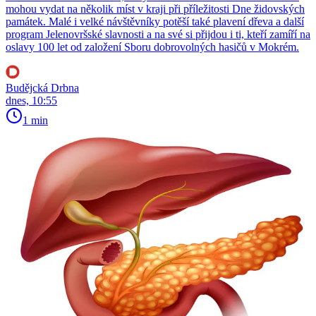
mohou vydat na několik míst v kraji při příležitosti Dne židovských
památek. Malé i velké návštěvníky potěší také plavení dřeva a další
program Jelenovršské slavnosti a na své si přijdou i ti, kteří zamíří na
oslavy 100 let od založení Sboru dobrovolných hasičů v Mokrém.
Budějcká Drbna
dnes, 10:55
1 min