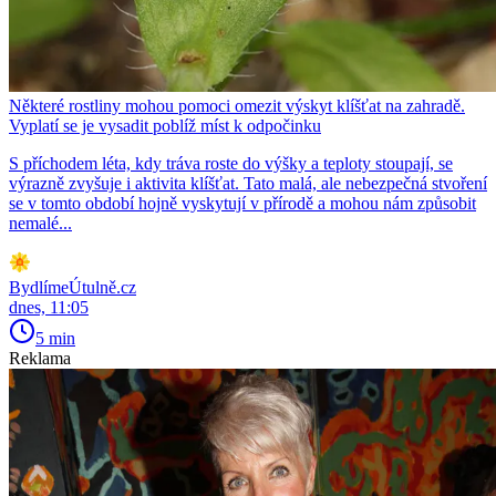
Některé rostliny mohou pomoci omezit výskyt klíšťat na zahradě.
Vyplatí se je vysadit poblíž míst k odpočinku
S příchodem léta, kdy tráva roste do výšky a teploty stoupají, se
výrazně zvyšuje i aktivita klíšťat. Tato malá, ale nebezpečná stvoření
se v tomto období hojně vyskytují v přírodě a mohou nám způsobit
nemalé...
BydlímeÚtulně.cz
dnes, 11:05
5 min
Reklama