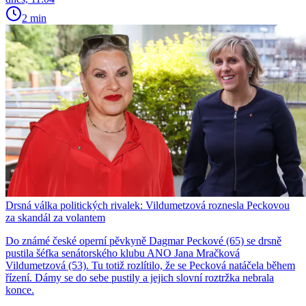
2 min
Drsná válka politických rivalek: Vildumetzová roznesla Peckovou
za skandál za volantem
Do známé české operní pěvkyně Dagmar Peckové (65) se drsně
pustila šéfka senátorského klubu ANO Jana Mračková
Vildumetzová (53). Tu totiž rozlítilo, že se Pecková natáčela během
řízení. Dámy se do sebe pustily a jejich slovní roztržka nebrala
konce.