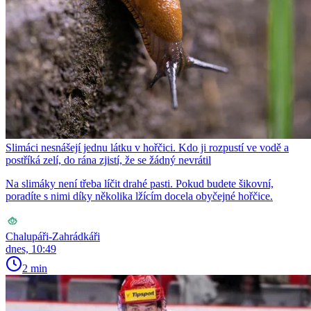
Slimáci nesnášejí jednu látku v hořčici. Kdo ji rozpustí ve vodě a
postříká zelí, do rána zjistí, že se žádný nevrátil
Na slimáky není třeba líčit drahé pasti. Pokud budete šikovní,
poradíte s nimi díky několika lžícím docela obyčejné hořčice.
Chalupáři-Zahrádkáři
dnes, 10:49
2 min