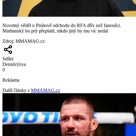
Novotný věděl o Pirátově odchodu do RFA dřív než fanoušci.
Marhanský ho prý přeplatil, nikdo jiný by mu víc nedal
Zdroj
:
MMAMAG.cz
Sdílet
Denní
výzva
0
Reklama
Další články z
MMAMAG.cz