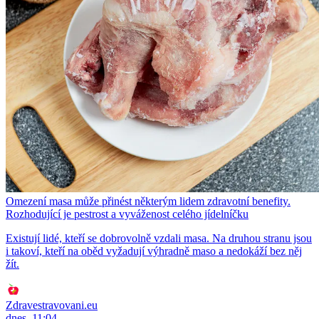
Omezení masa může přinést některým lidem zdravotní benefity.
Rozhodující je pestrost a vyváženost celého jídelníčku
Existují lidé, kteří se dobrovolně vzdali masa. Na druhou stranu jsou
i takoví, kteří na oběd vyžadují výhradně maso a nedokáží bez něj
žít.
Zdravestravovani.eu
dnes, 11:04