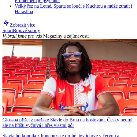
Problémem je psychika
Velký řez na Letné. Sparta se loučí s Kuchtou a může ztratit i
Haraslína
Zobrazit více
Sport
Bojové sporty
Vybrali jsme pro vás
Magazíny a zajímavosti
Glossoa přišel z pražské Slavie do Brna na hostování. Česky neumí,
ale na hřišti vyčnívá i přes vlastní gól
Slavia ho koupila z francouzské druhé ligy teprve v červnu a