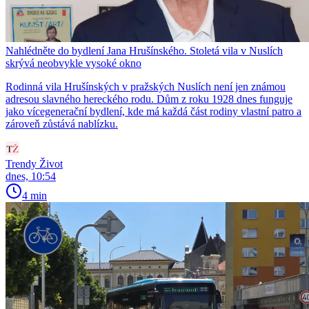
Nahlédněte do bydlení Jana Hrušínského. Stoletá vila v Nuslích
skrývá neobvykle vysoké okno
Rodinná vila Hrušínských v pražských Nuslích není jen známou
adresou slavného hereckého rodu. Dům z roku 1928 dnes funguje
jako vícegenerační bydlení, kde má každá část rodiny vlastní patro a
zároveň zůstává nablízku.
Trendy Život
dnes, 10:54
4 min