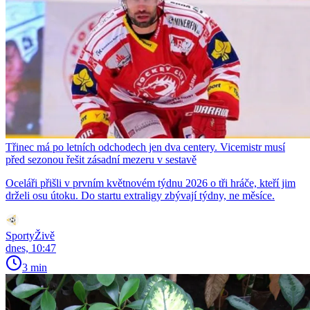
Třinec má po letních odchodech jen dva centery. Vicemistr musí
před sezonou řešit zásadní mezeru v sestavě
Oceláři přišli v prvním květnovém týdnu 2026 o tři hráče, kteří jim
drželi osu útoku. Do startu extraligy zbývají týdny, ne měsíce.
SportyŽivě
dnes, 10:47
3 min