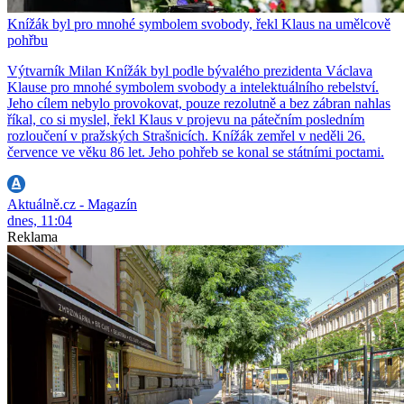
Knížák byl pro mnohé symbolem svobody, řekl Klaus na umělcově
pohřbu
Výtvarník Milan Knížák byl podle bývalého prezidenta Václava
Klause pro mnohé symbolem svobody a intelektuálního rebelství.
Jeho cílem nebylo provokovat, pouze rezolutně a bez zábran nahlas
říkal, co si myslel, řekl Klaus v projevu na pátečním posledním
rozloučení v pražských Strašnicích. Knížák zemřel v neděli 26.
července ve věku 86 let. Jeho pohřeb se konal se státními poctami.
Aktuálně.cz - Magazín
dnes, 11:04
Reklama