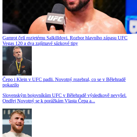
Gamrot čelí rozjetému Salkilldovi. Rozbor hlavního zápasu UFC
Vegas 120 a dva zajímavé sázkové tipy
Čepo i Klein v UFC padli. Novotný rozebral, co se v Bělehradě
pokazilo
Slovenským bojovníkům UFC v Bělehradě výsledkově nevyšel.
Ondřej Novotný se k porážkám Vlasta Čepa a...