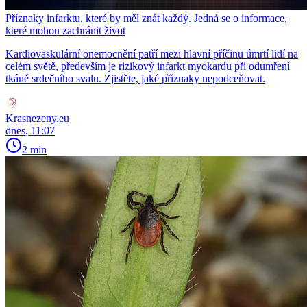
Příznaky infarktu, které by měl znát každý. Jedná se o informace,
které mohou zachránit život
Kardiovaskulární onemocnění patří mezi hlavní příčinu úmrtí lidí na
celém světě, především je rizikový infarkt myokardu při odumření
tkáně srdečního svalu. Zjistěte, jaké příznaky nepodceňovat.
Krasnezeny.eu
dnes, 11:07
2 min