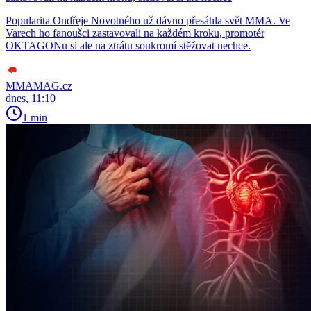
Popularita Ondřeje Novotného už dávno přesáhla svět MMA. Ve
Varech ho fanoušci zastavovali na každém kroku, promotér
OKTAGONu si ale na ztrátu soukromí stěžovat nechce.
MMAMAG.cz
dnes, 11:10
1 min