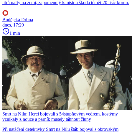
litrů nafty na zemi, zapomenutý kanistr a škoda téměř 20 tisíc korun.
Budějcká Drbna
dnes, 17:29
1 min
Smrt na Nilu: Herci bojovali s 54stupňovým vedrem, kostýmy
vznikaly z nouze a parník musely táhnout čluny
Při natáčení detektivky Smrt na Nilu štáb bojoval s obrovským