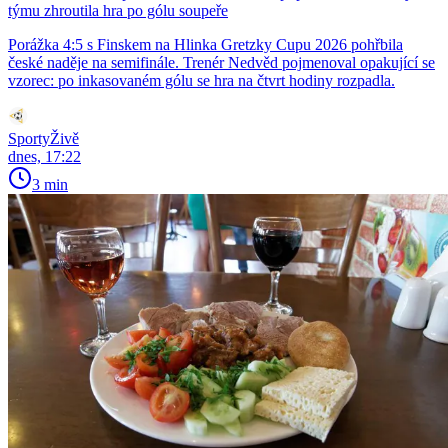
týmu zhroutila hra po gólu soupeře
Porážka 4:5 s Finskem na Hlinka Gretzky Cupu 2026 pohřbila
české naděje na semifinále. Trenér Nedvěd pojmenoval opakující se
vzorec: po inkasovaném gólu se hra na čtvrt hodiny rozpadla.
SportyŽivě
dnes, 17:22
3 min