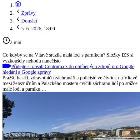
Zprávy
Domácí
5. 6. 2026, 18:00
2 min
Co kdyby se na Vltavě srazila malá loď s parníkem? Složky IZS si
vyzkoušely nehodu nanečisto
Přidejte si obsah Centrum.cz do oblíbených zdrojů pro Google
hledání a Google zprávy
Pražští hasiči, zdravotničtí záchranáři a policisté ve čtvrtek na Vltavě
mezi železničním a Palackého mostem cvičili záchranu lidí po srážce
malé lodi a parníku.…