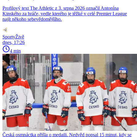
Profilový text The Athletic z 3. srpna 2026 označil Antonína
Kinského za hráče, vedle kterého je těžké v celé Premier League
najít někoho sebevědomějšího.
SportyŽivě
dnes, 17:26
4 min
Česká osmnáctka přišla o medaili. Nedvěd popsal 15 minut, kdy se