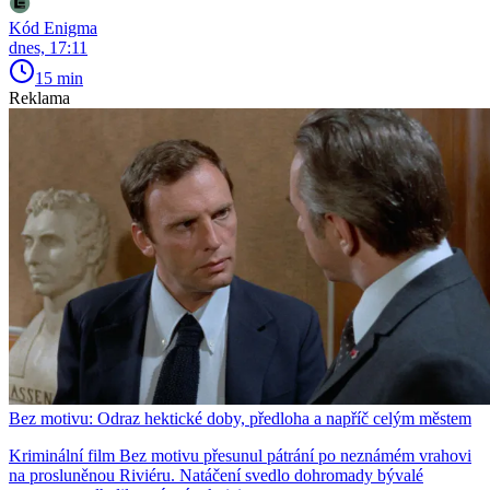
Kód Enigma
dnes, 17:11
15 min
Reklama
Bez motivu: Odraz hektické doby, předloha a napříč celým městem
Kriminální film Bez motivu přesunul pátrání po neznámém vrahovi
na prosluněnou Riviéru. Natáčení svedlo dohromady bývalé