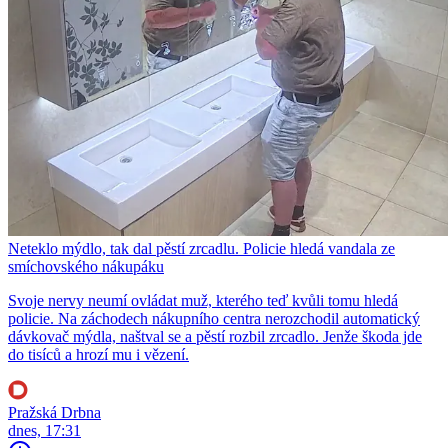
Neteklo mýdlo, tak dal pěstí zrcadlu. Policie hledá vandala ze
smíchovského nákupáku
Svoje nervy neumí ovládat muž, kterého teď kvůli tomu hledá
policie. Na záchodech nákupního centra nerozchodil automatický
dávkovač mýdla, naštval se a pěstí rozbil zrcadlo. Jenže škoda jde
do tisíců a hrozí mu i vězení.
Pražská Drbna
dnes, 17:31