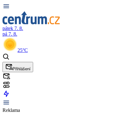
pátek 7. 8.
pá 7. 8.
25°C
Přihlášení
Reklama