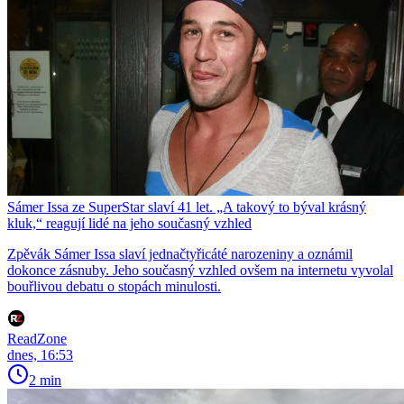
Sámer Issa ze SuperStar slaví 41 let. „A takový to býval krásný
kluk,“ reagují lidé na jeho současný vzhled
Zpěvák Sámer Issa slaví jednačtyřicáté narozeniny a oznámil
dokonce zásnuby. Jeho současný vzhled ovšem na internetu vyvolal
bouřlivou debatu o stopách minulosti.
ReadZone
dnes, 16:53
2 min