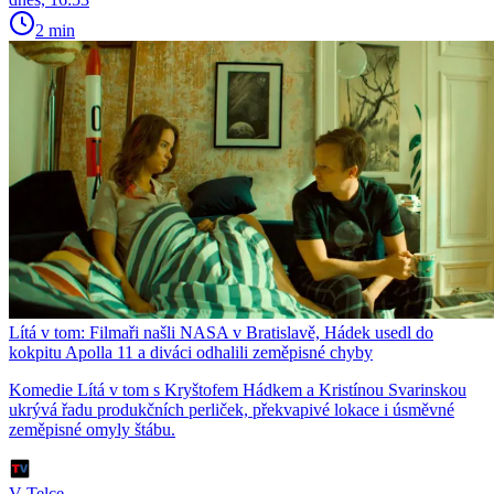
2 min
Lítá v tom: Filmaři našli NASA v Bratislavě, Hádek usedl do
kokpitu Apolla 11 a diváci odhalili zeměpisné chyby
Komedie Lítá v tom s Kryštofem Hádkem a Kristínou Svarinskou
ukrývá řadu produkčních perliček, překvapivé lokace i úsměvné
zeměpisné omyly štábu.
V Telce