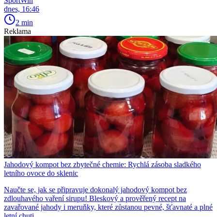
SportWin
dnes, 16:46
2 min
Reklama
Jahodový kompot bez zbytečné chemie: Rychlá zásoba sladkého
letního ovoce do sklenic
Naučte se, jak se připravuje dokonalý jahodový kompot bez
zdlouhavého vaření sirupu! Bleskový a prověřený recept na
zavařované jahody i meruňky, které zůstanou pevné, šťavnaté a plné
letní chuti.