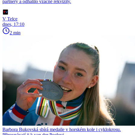
partnery a odhalilo vzácné rekvizity.
V Telce
dnes, 17:10
2 min
Barbora Bukovská sbírá medaile v horském kole i cyklokrosu.
Přirovnávají ji k van der Poelovi