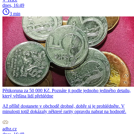
dnes, 16:49
3 min
Pětikoruna za 50 000 Kč. Poznáte ji podle jednoho jediného detailu,
který většina lidí přehlédne
Až příště dostanete v obchodě drobné, dobře si je prohlédněte. V
minulosti totiž dokázaly některé rarity opravdu nabrat na hodnotě.
adbz.cz