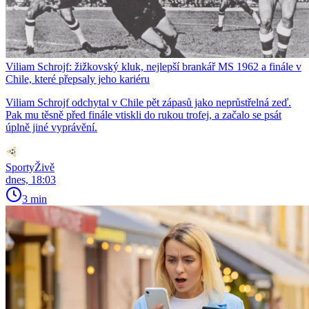
Viliam Schrojf: žižkovský kluk, nejlepší brankář MS 1962 a finále v
Chile, které přepsaly jeho kariéru
Viliam Schrojf odchytal v Chile pět zápasů jako neprůstřelná zeď.
Pak mu těsně před finále vtiskli do rukou trofej, a začalo se psát
úplně jiné vyprávění.
SportyŽivě
dnes, 18:03
3 min