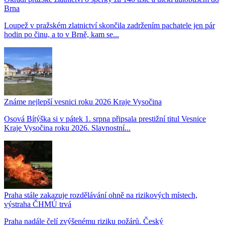
Brna
Loupež v pražském zlatnictví skončila zadržením pachatele jen pár
hodin po činu, a to v Brně, kam se...
Známe nejlepší vesnici roku 2026 Kraje Vysočina
Osová Bítýška si v pátek 1. srpna připsala prestižní titul Vesnice
Kraje Vysočina roku 2026. Slavnostní...
Praha stále zakazuje rozdělávání ohně na rizikových místech,
výstraha ČHMÚ trvá
Praha nadále čelí zvýšenému riziku požárů. Český