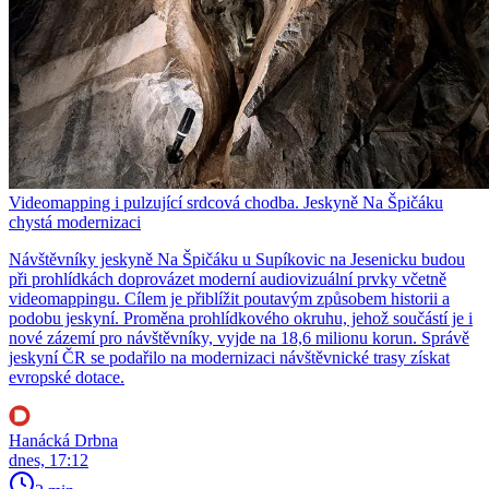
Videomapping i pulzující srdcová chodba. Jeskyně Na Špičáku
chystá modernizaci
Návštěvníky jeskyně Na Špičáku u Supíkovic na Jesenicku budou
při prohlídkách doprovázet moderní audiovizuální prvky včetně
videomappingu. Cílem je přiblížit poutavým způsobem historii a
podobu jeskyní. Proměna prohlídkového okruhu, jehož součástí je i
nové zázemí pro návštěvníky, vyjde na 18,6 milionu korun. Správě
jeskyní ČR se podařilo na modernizaci návštěvnické trasy získat
evropské dotace.
Hanácká Drbna
dnes, 17:12