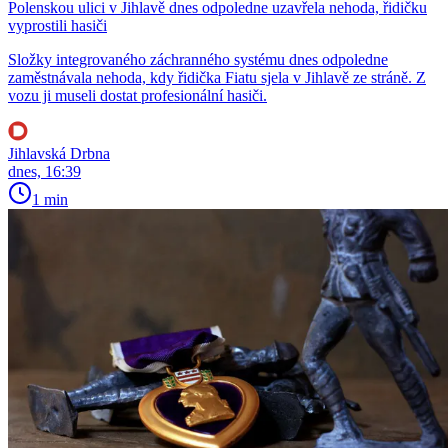
Polenskou ulici v Jihlavě dnes odpoledne uzavřela nehoda, řidičku
vyprostili hasiči
Složky integrovaného záchranného systému dnes odpoledne
zaměstnávala nehoda, kdy řidička Fiatu sjela v Jihlavě ze stráně. Z
vozu ji museli dostat profesionální hasiči.
Jihlavská Drbna
dnes, 16:39
1 min