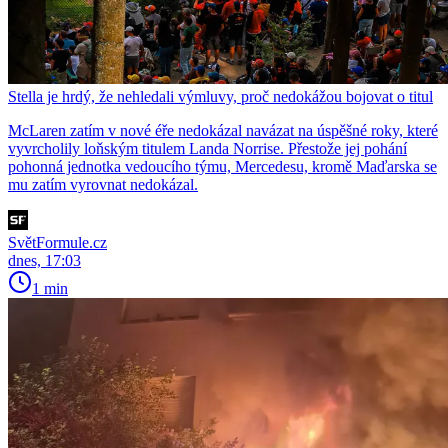
Stella je hrdý, že nehledali výmluvy, proč nedokážou bojovat o titul
McLaren zatím v nové éře nedokázal navázat na úspěšné roky, které
vyvrcholily loňským titulem Landa Norrise. Přestože jej pohání
pohonná jednotka vedoucího týmu, Mercedesu, kromě Maďarska se
mu zatím vyrovnat nedokázal.
SvětFormule.cz
dnes, 17:03
1 min