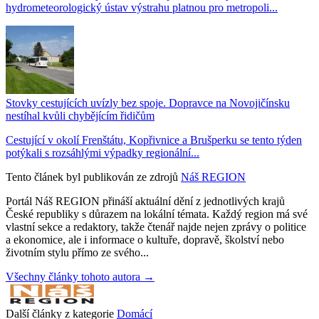
hydrometeorologický ústav výstrahu platnou pro metropoli...
Stovky cestujících uvízly bez spoje. Dopravce na Novojičínsku
nestíhal kvůli chybějícím řidičům
Cestující v okolí Frenštátu, Kopřivnice a Brušperku se tento týden
potýkali s rozsáhlými výpadky regionální...
Tento článek byl publikován ze zdrojů
Náš REGION
Portál Náš REGION přináší aktuální dění z jednotlivých krajů
České republiky s důrazem na lokální témata. Každý region má své
vlastní sekce a redaktory, takže čtenář najde nejen zprávy o politice
a ekonomice, ale i informace o kultuře, dopravě, školství nebo
životním stylu přímo ze svého...
Všechny články tohoto autora →
Další články z kategorie
Domácí