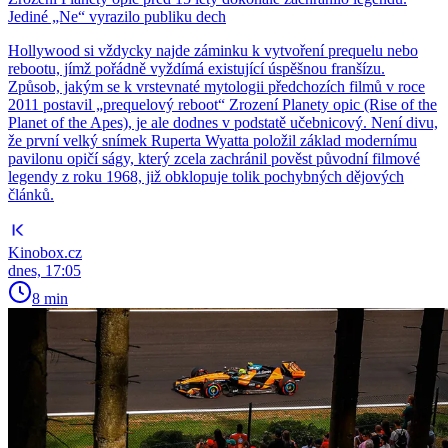
Jediné „Ne“ vyrazilo publiku dech
Hollywood si vždycky najde záminku k vytvoření prequelu nebo
rebootu, jímž pořádně vyždímá existující úspěšnou franšízu.
Způsob, jakým se k vrstevnaté mytologii předchozích filmů v roce
2011 postavil „prequelový reboot“ Zrození Planety opic (Rise of the
Planet of the Apes), je ale dodnes v podstatě učebnicový. Není divu,
že první velký snímek Ruperta Wyatta položil základ modernímu
pavilonu opičí ságy, který zcela zachránil pověst původní filmové
legendy z roku 1968, již obklopuje tolik pochybných dějových
článků.
Kinobox.cz
dnes, 17:05
8 min