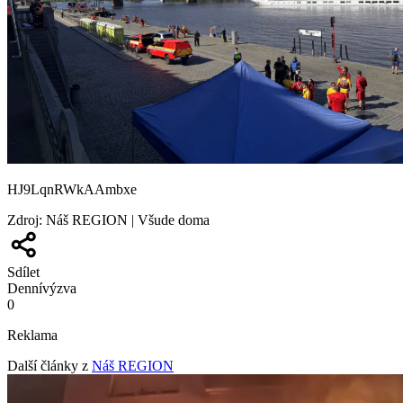
HJ9LqnRWkAAmbxe
Zdroj
:
Náš REGION | Všude doma
Sdílet
Denní
výzva
0
Reklama
Další články z
Náš REGION