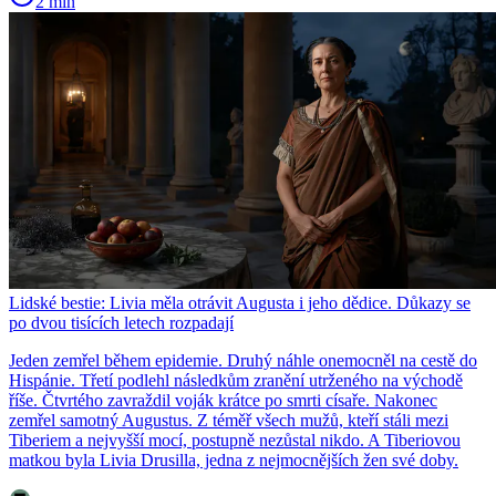
2 min
Lidské bestie: Livia měla otrávit Augusta i jeho dědice. Důkazy se
po dvou tisících letech rozpadají
Jeden zemřel během epidemie. Druhý náhle onemocněl na cestě do
Hispánie. Třetí podlehl následkům zranění utrženého na východě
říše. Čtvrtého zavraždil voják krátce po smrti císaře. Nakonec
zemřel samotný Augustus. Z téměř všech mužů, kteří stáli mezi
Tiberiem a nejvyšší mocí, postupně nezůstal nikdo. A Tiberiovou
matkou byla Livia Drusilla, jedna z nejmocnějších žen své doby.