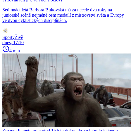
Sedmnáctiletá Barbora Bukovská má za necelé dva roky na
juniorské scéně nejméně osm medailí z mistrovství světa a Evropy
ve dvou cyklistických disciplínách.
SportyŽivě
dnes, 17:10
4 min
Zrození Planety opic před 15 lety dokonale zachránilo legendu.