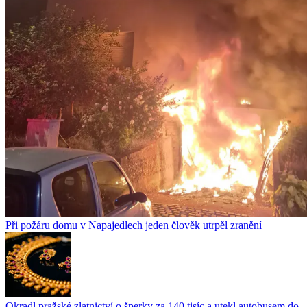
Při požáru domu v Napajedlech jeden člověk utrpěl zranění
Okradl pražské zlatnictví o šperky za 140 tisíc a utekl autobusem do