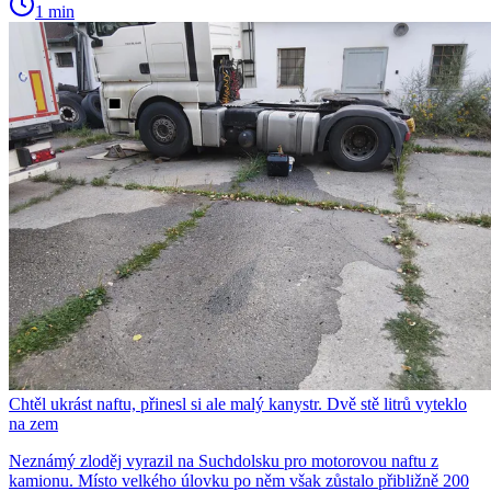
1 min
Chtěl ukrást naftu, přinesl si ale malý kanystr. Dvě stě litrů vyteklo
na zem
Neznámý zloděj vyrazil na Suchdolsku pro motorovou naftu z
kamionu. Místo velkého úlovku po něm však zůstalo přibližně 200