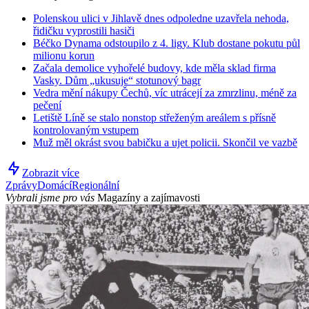
Polenskou ulici v Jihlavě dnes odpoledne uzavřela nehoda,
řidičku vyprostili hasiči
Béčko Dynama odstoupilo z 4. ligy. Klub dostane pokutu půl
milionu korun
Začala demolice vyhořelé budovy, kde měla sklad firma
Vasky. Dům „ukusuje“ stotunový bagr
Vedra mění nákupy Čechů, víc utrácejí za zmrzlinu, méně za
pečení
Letiště Líně se stalo nonstop střeženým areálem s přísně
kontrolovaným vstupem
Muž měl okrást svou babičku a ujet policii. Skončil ve vazbě
Zobrazit více
Zprávy
Domácí
Regionální
Vybrali jsme pro vás
Magazíny a zajímavosti