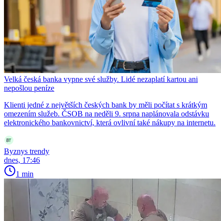
Velká česká banka vypne své služby. Lidé nezaplatí kartou ani
nepošlou peníze
Klienti jedné z největších českých bank by měli počítat s krátkým
omezením služeb. ČSOB na neděli 9. srpna naplánovala odstávku
elektronického bankovnictví, která ovlivní také nákupy na internetu.
Byznys trendy
dnes, 17:46
1 min