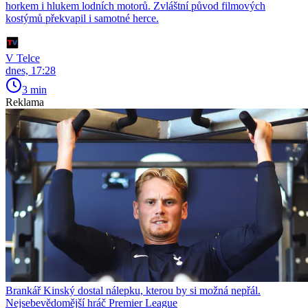
horkem i hlukem lodních motorů. Zvláštní původ filmových
kostýmů překvapil i samotné herce.
V Telce
dnes, 17:28
3 min
Reklama
Brankář Kinský dostal nálepku, kterou by si možná nepřál.
Nejsebevědomější hráč Premier League