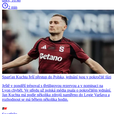
dnes, 16:48
2 min
Sparťan Kuchta řeší přestup do Polska, jednání jsou v pokročilé fázi
Ještě v pondělí trénoval s třetiligovou rezervou a v nominaci na
Lyon chyběl. Ve středu už polská média psala o pokročilém jednání.
Jan Kuchta má podle několika zdrojů namířeno do Legie Varšava a
rozhodnout se má během několika hodin.