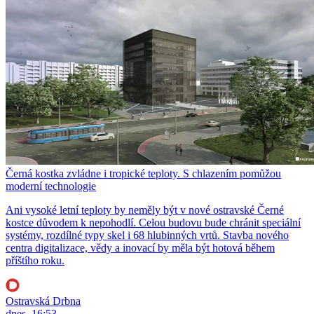
Černá kostka zvládne i tropické teploty. S chlazením pomůžou
moderní technologie
Ani vysoké letní teploty by neměly být v nové ostravské Černé
kostce důvodem k nepohodlí. Celou budovu bude chránit speciální
systémy, rozdílné typy skel i 68 hlubinných vrtů. Stavba nového
centra digitalizace, vědy a inovací by měla být hotová během
příštího roku.
Ostravská Drbna
dnes, 16:53