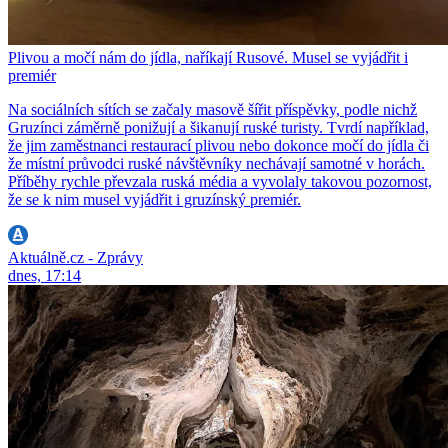
Plivou a močí nám do jídla, naříkají Rusové. Musel se vyjádřit i
premiér
Na sociálních sítích se začaly masově šířit příspěvky, podle nichž
Gruzínci záměrně ponižují a šikanují ruské turisty. Tvrdí například,
že jim zaměstnanci restaurací plivou nebo dokonce močí do jídla či
že místní průvodci ruské návštěvníky nechávají samotné v horách.
Příběhy rychle převzala ruská média a vyvolaly takovou pozornost,
že se k nim musel vyjádřit i gruzínský premiér.
Aktuálně.cz - Zprávy
dnes, 17:14