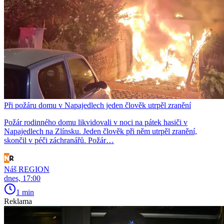
Při požáru domu v Napajedlech jeden člověk utrpěl zranění
Požár rodinného domu likvidovali v noci na pátek hasiči v
Napajedlech na Zlínsku. Jeden člověk při něm utrpěl zranění,
skončil v péči záchranářů. Požár…
Náš REGION
dnes, 17:00
1 min
Reklama