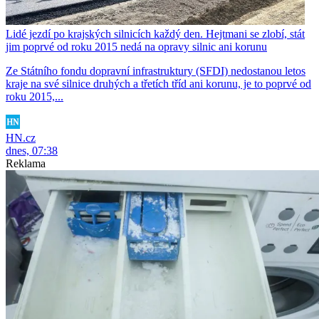
Lidé jezdí po krajských silnicích každý den. Hejtmani se zlobí, stát
jim poprvé od roku 2015 nedá na opravy silnic ani korunu
Ze Státního fondu dopravní infrastruktury (SFDI) nedostanou letos
kraje na své silnice druhých a třetích tříd ani korunu, je to poprvé od
roku 2015,...
HN.cz
dnes, 07:38
Reklama