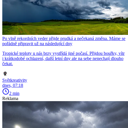
Po vlně rekordních veder přijde prudká a nečekaná změna. Máme se
pořádně připravit už na následující dny
Tropické teploty u nás brzy vystřídá jiné počasí. Přijdou bouřky, vítr
i krátkodobé ochlazení, další letní dny ale na sebe nenechají dlouho
čekat.
Světkreativity
dnes, 07:18
2 min
Reklama