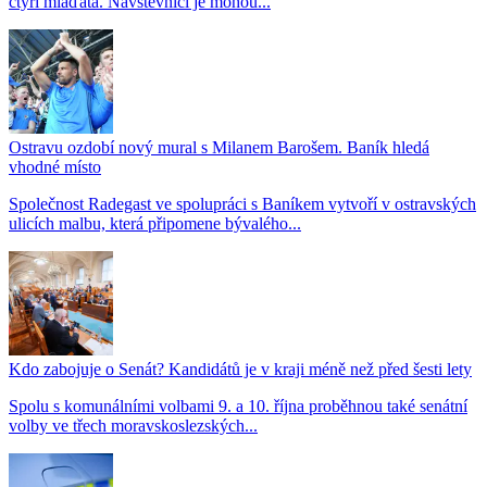
čtyři mláďata. Návštěvníci je mohou...
Ostravu ozdobí nový mural s Milanem Barošem. Baník hledá
vhodné místo
Společnost Radegast ve spolupráci s Baníkem vytvoří v ostravských
ulicích malbu, která připomene bývalého...
Kdo zabojuje o Senát? Kandidátů je v kraji méně než před šesti lety
Spolu s komunálními volbami 9. a 10. října proběhnou také senátní
volby ve třech moravskoslezských...