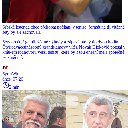
Srbská legenda chce překopat počítání v tenise, formát na tři vítězné
sety by ale zachovala
Sety do čtyř gamů, žádné výhody a zápas hotový do dvou hodin.
Čtyřiadvacetinásobný grandslamový vítěz Novak Djokovič popsal v
krátkém rozhovoru verzi tenisu, která by s tou dnešní měla společné
leda náčiní.
SportWin
dnes, 07:26
2 min