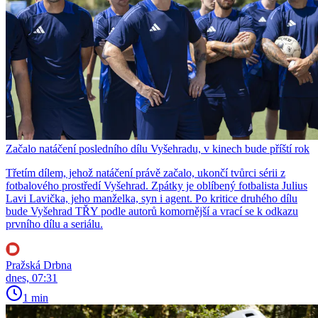
Začalo natáčení posledního dílu Vyšehradu, v kinech bude příští rok
Třetím dílem, jehož natáčení právě začalo, ukončí tvůrci sérii z
fotbalového prostředí Vyšehrad. Zpátky je oblíbený fotbalista Julius
Lavi Lavička, jeho manželka, syn i agent. Po kritice druhého dílu
bude Vyšehrad TŘY podle autorů komornější a vrací se k odkazu
prvního dílu a seriálu.
Pražská Drbna
dnes, 07:31
1 min