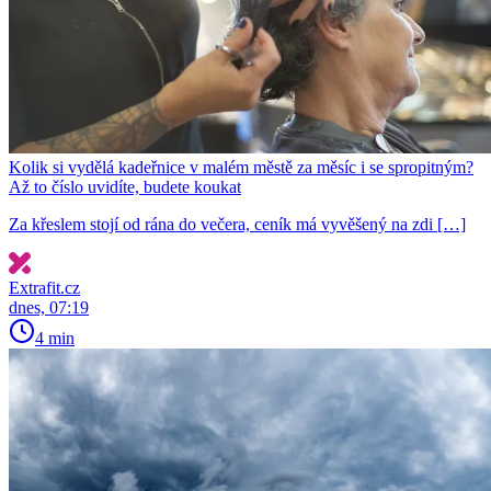
Kolik si vydělá kadeřnice v malém městě za měsíc i se spropitným?
Až to číslo uvidíte, budete koukat
Za křeslem stojí od rána do večera, ceník má vyvěšený na zdi […]
Extrafit.cz
dnes, 07:19
4 min