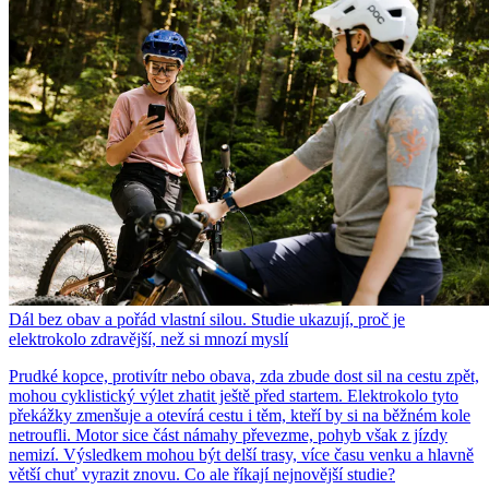
Dál bez obav a pořád vlastní silou. Studie ukazují, proč je
elektrokolo zdravější, než si mnozí myslí
Prudké kopce, protivítr nebo obava, zda zbude dost sil na cestu zpět,
mohou cyklistický výlet zhatit ještě před startem. Elektrokolo tyto
překážky zmenšuje a otevírá cestu i těm, kteří by si na běžném kole
netroufli. Motor sice část námahy převezme, pohyb však z jízdy
nemizí. Výsledkem mohou být delší trasy, více času venku a hlavně
větší chuť vyrazit znovu. Co ale říkají nejnovější studie?