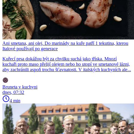
Ani smetana, ani olej. Do marinády na kuře patří 1 tekutina, kterou
Italové používají po generace
Kuřecí prsa dokážou být za chvilku suchá jako tříska. Mnozí
kuchaři proto maso přelijí olejem nebo ho utopí ve smetanové lázni,
aby zachránili aspoň trochu šťavnatosti. V italských kuchyních ale...
Bruneta v kuchyni
dnes, 07:32
4 min