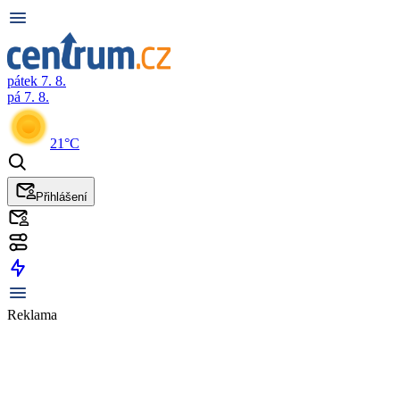
pátek 7. 8.
pá 7. 8.
21°C
Přihlášení
Reklama