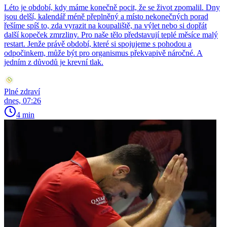
Léto je období, kdy máme konečně pocit, že se život zpomalil. Dny
jsou delší, kalendář méně přeplněný a místo nekonečných porad
řešíme spíš to, zda vyrazit na koupaliště, na výlet nebo si dopřát
další kopeček zmrzliny. Pro naše tělo představují teplé měsíce malý
restart. Jenže právě období, které si spojujeme s pohodou a
odpočinkem, může být pro organismus překvapivě náročné. A
jedním z důvodů je krevní tlak.
Plné zdraví
dnes, 07:26
4 min