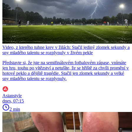
Video, z kterého tuhne krev v žilách: Stačil jediný zlomek sekundy a
sny mladého talentu se rozplynuly v živém pekle
Představte si, že jste na semifinálovém fotbalovém zápase, vnímáte
jen hru, touhu po vítězství a netušíte, že se hřiště za chvíli promění v
hotové peklo a dějiště tragédie. Stačil jen zlomek sekundy a velké
sny mladého talentu se rozplynuly.
Asianstyle
dnes, 07:15
2 min