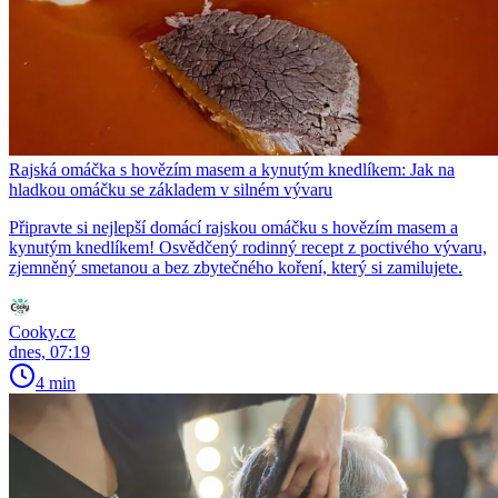
Rajská omáčka s hovězím masem a kynutým knedlíkem: Jak na
hladkou omáčku se základem v silném vývaru
Připravte si nejlepší domácí rajskou omáčku s hovězím masem a
kynutým knedlíkem! Osvědčený rodinný recept z poctivého vývaru,
zjemněný smetanou a bez zbytečného koření, který si zamilujete.
Cooky.cz
dnes, 07:19
4 min