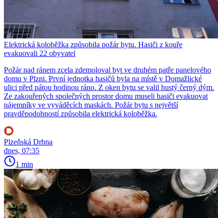
Elektrická koloběžka způsobila požár bytu. Hasiči z kouře
evakuovali 22 obyvatel
Požár nad ránem zcela zdemoloval byt ve druhém patře panelového
domu v Plzni. První jednotka hasičů byla na místě v Domažlické
ulici před pátou hodinou ráno. Z oken bytu se valil hustý černý dým.
Ze zakouřených společných prostor domu museli hasiči evakuovat
nájemníky ve vyváděcích maskách. Požár bytu s největší
pravděpodobností způsobila elektrická koloběžka.
Plzeňská Drbna
dnes, 07:35
1 min