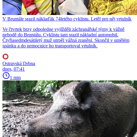
V Bruntále srazil náklaďák 74letého cyklistu. Letěl pro něj vrtulník
Ve čtvrtek brzy odpoledne vyjížděli záchranářské týmy k vážně
nehodě do Bruntálu. Cyklistu tam srazil nákladní automobil.
Čtyřiasedmdesátiletý muž utrpěl vážná zranění. Skončil v umělém
spánku a do nemocnice ho transportoval vrtulník.
Ostravská Drbna
dnes, 07:41
1 min