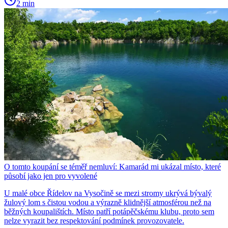
2 min
O tomto koupání se téměř nemluví: Kamarád mi ukázal místo, které
působí jako jen pro vyvolené
U malé obce Řídelov na Vysočině se mezi stromy ukrývá bývalý
žulový lom s čistou vodou a výrazně klidnější atmosférou než na
běžných koupalištích. Místo patří potápěčskému klubu, proto sem
nelze vyrazit bez respektování podmínek provozovatele.