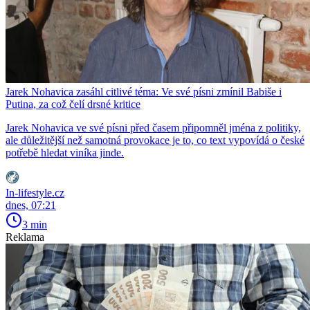
Jarek Nohavica zasáhl citlivé téma: Ve své písni zmínil Babiše i
Putina, za což čelí drsné kritice
Jarek Nohavica ve své písni před časem připomněl jména z politiky,
ale důležitější než samotná provokace je to, co text vypovídá o české
potřebě hledat viníka jinde.
In-lifestyle.cz
dnes, 07:21
3 min
Reklama