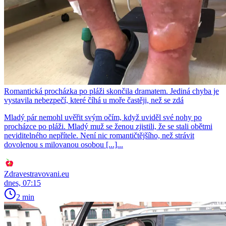
Romantická procházka po pláži skončila dramatem. Jediná chyba je
vystavila nebezpečí, které číhá u moře častěji, než se zdá
Mladý pár nemohl uvěřit svým očím, když uviděl své nohy po
procházce po pláži. Mladý muž se ženou zjistili, že se stali obětmi
neviditelného nepřítele. Není nic romantičtějšího, než strávit
dovolenou s milovanou osobou [...]...
Zdravestravovani.eu
dnes, 07:15
2 min