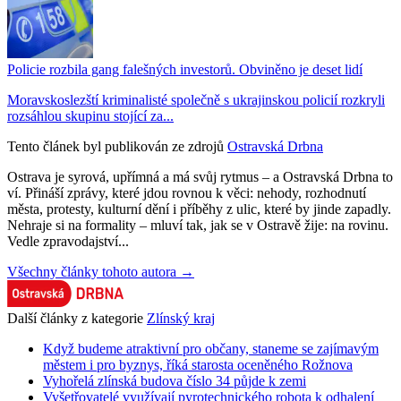
Policie rozbila gang falešných investorů. Obviněno je deset lidí
Moravskoslezští kriminalisté společně s ukrajinskou policií rozkryli
rozsáhlou skupinu stojící za...
Tento článek byl publikován ze zdrojů
Ostravská Drbna
Ostrava je syrová, upřímná a má svůj rytmus – a Ostravská Drbna to
ví. Přináší zprávy, které jdou rovnou k věci: nehody, rozhodnutí
města, protesty, kulturní dění i příběhy z ulic, které by jinde zapadly.
Nehraje si na formality – mluví tak, jak se v Ostravě žije: na rovinu.
Vedle zpravodajství...
Všechny články tohoto autora →
Další články z kategorie
Zlínský kraj
Když budeme atraktivní pro občany, staneme se zajímavým
městem i pro byznys, říká starosta oceněného Rožnova
Vyhořelá zlínská budova číslo 34 půjde k zemi
Vyšetřovatelé využívají pyrotechnického robota k odhalení