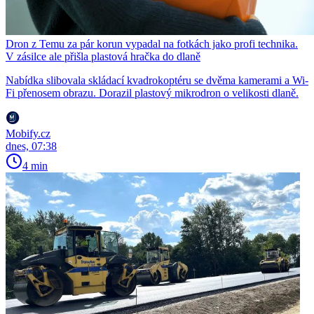
Dron z Temu za pár korun vypadal na fotkách jako profi technika.
V zásilce ale přišla plastová hračka do dlaně
Nabídka slibovala skládací kvadrokoptéru se dvěma kamerami a Wi-
Fi přenosem obrazu. Dorazil plastový mikrodron o velikosti dlaně.
Mobify.cz
dnes, 07:38
4 min