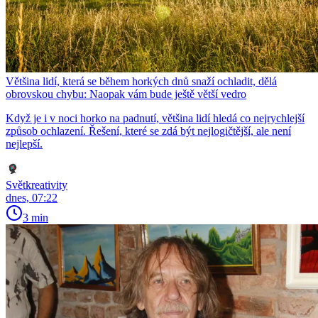
Většina lidí, která se během horkých dnů snaží ochladit, dělá
obrovskou chybu: Naopak vám bude ještě větší vedro
Když je i v noci horko na padnutí, většina lidí hledá co nejrychlejší
způsob ochlazení. Řešení, které se zdá být nejlogičtější, ale není
nejlepší.
Světkreativity
dnes, 07:22
3 min