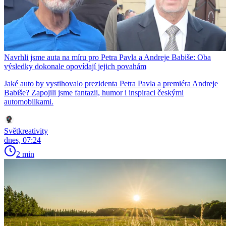
Navrhli jsme auta na míru pro Petra Pavla a Andreje Babiše: Oba
výsledky dokonale opovídají jejich povahám
Jaké auto by vystihovalo prezidenta Petra Pavla a premiéra Andreje
Babiše? Zapojili jsme fantazii, humor i inspiraci českými
automobilkami.
Světkreativity
dnes, 07:24
2 min