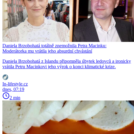
Daniela Brzobohatá totálně znemožnila Petra Macinku:
Moderátorka mu vrátila jeho absurdní chvástání
Daniela Brzobohatá z Islandu připomněla úbytek ledovců a ironicky
vrátila Petru Macinkovi jeho výrok o konci klimatické krize.
In-lifestyle.cz
dnes, 07:19
2 min