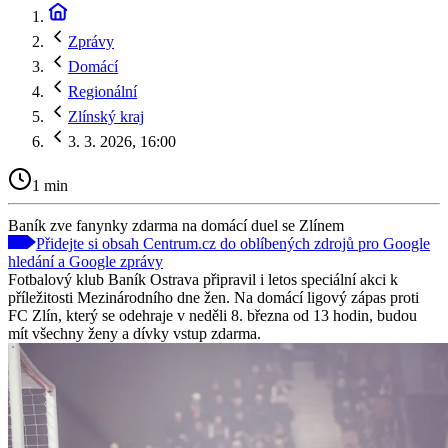
Zprávy
Domácí
Regionální
Zlínský kraj
3. 3. 2026, 16:00
1 min
Baník zve fanynky zdarma na domácí duel se Zlínem
Přidejte si obsah Centrum.cz do oblíbených zdrojů pro Google
hledání a Google zprávy
Fotbalový klub Baník Ostrava připravil i letos speciální akci k
příležitosti Mezinárodního dne žen. Na domácí ligový zápas proti
FC Zlín, který se odehraje v neděli 8. března od 13 hodin, budou
mít všechny ženy a dívky vstup zdarma.