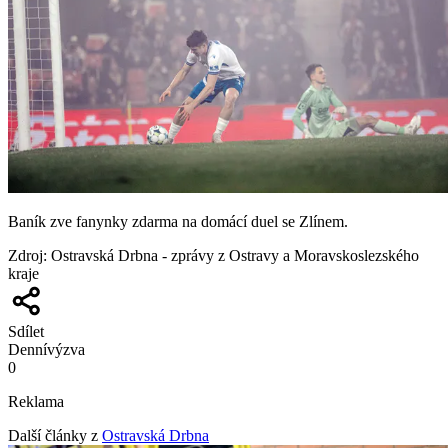
Baník zve fanynky zdarma na domácí duel se Zlínem.
Zdroj
:
Ostravská Drbna - zprávy z Ostravy a Moravskoslezského
kraje
Sdílet
Denní
výzva
0
Reklama
Další články z
Ostravská Drbna