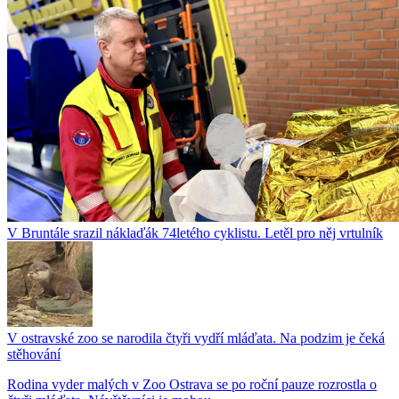
V Bruntále srazil náklaďák 74letého cyklistu. Letěl pro něj vrtulník
V ostravské zoo se narodila čtyři vydří mláďata. Na podzim je čeká
stěhování
Rodina vyder malých v Zoo Ostrava se po roční pauze rozrostla o