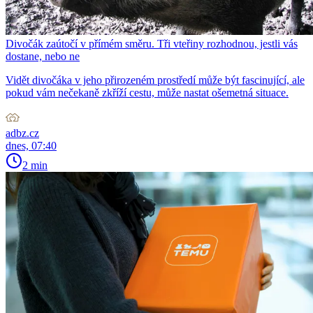
Divočák zaútočí v přímém směru. Tři vteřiny rozhodnou, jestli vás
dostane, nebo ne
Vidět divočáka v jeho přirozeném prostředí může být fascinující, ale
pokud vám nečekaně zkříží cestu, může nastat ošemetná situace.
adbz.cz
dnes, 07:40
2 min