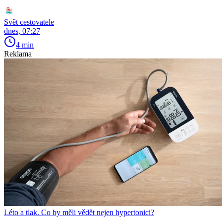
Svět cestovatele
dnes, 07:27
4 min
Reklama
Léto a tlak. Co by měli vědět nejen hypertonici?