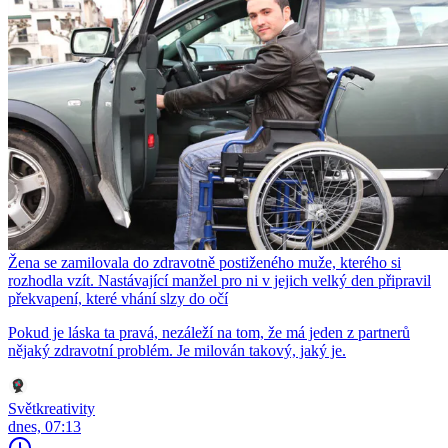
Žena se zamilovala do zdravotně postiženého muže, kterého si
rozhodla vzít. Nastávající manžel pro ni v jejich velký den připravil
překvapení, které vhání slzy do očí
Pokud je láska ta pravá, nezáleží na tom, že má jeden z partnerů
nějaký zdravotní problém. Je milován takový, jaký je.
Světkreativity
dnes, 07:13