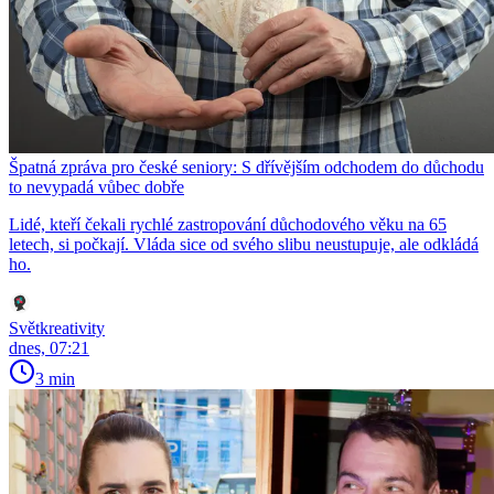
Špatná zpráva pro české seniory: S dřívějším odchodem do důchodu
to nevypadá vůbec dobře
Lidé, kteří čekali rychlé zastropování důchodového věku na 65
letech, si počkají. Vláda sice od svého slibu neustupuje, ale odkládá
ho.
Světkreativity
dnes, 07:21
3 min