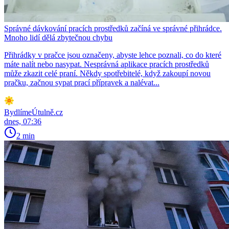
Správné dávkování pracích prostředků začíná ve správné přihrádce.
Mnoho lidí dělá zbytečnou chybu
Přihrádky v pračce jsou označeny, abyste lehce poznali, co do které
máte nalít nebo nasypat. Nesprávná aplikace pracích prostředků
může zkazit celé praní. Někdy spotřebitelé, když zakoupí novou
pračku, začnou sypat prací přípravek a nalévat...
BydlímeÚtulně.cz
dnes, 07:36
2 min