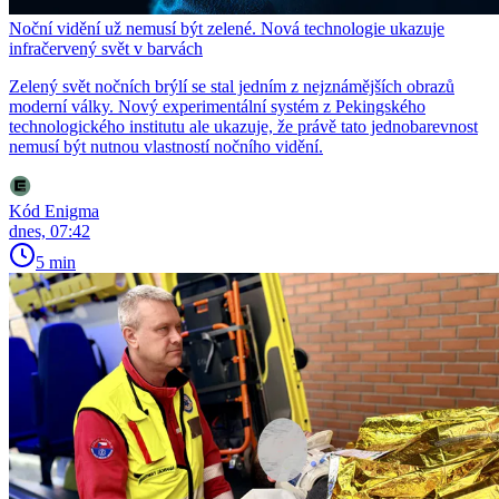
Noční vidění už nemusí být zelené. Nová technologie ukazuje
infračervený svět v barvách
Zelený svět nočních brýlí se stal jedním z nejznámějších obrazů
moderní války. Nový experimentální systém z Pekingského
technologického institutu ale ukazuje, že právě tato jednobarevnost
nemusí být nutnou vlastností nočního vidění.
Kód Enigma
dnes, 07:42
5 min