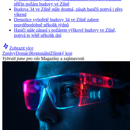
příčin požáru budovy ve Zlíně
Budova 34 ve Zlíně stále doutná, zásah hasičů potrvá i přes
víkend
Demolice vyhořelé budovy 34 ve Zlíně zabere
pravděpodobně několik týdnů
Hasiči stále zápasí s požárem výškové budovy ve Zlíně,
potrvá to ještě několik dní
Zobrazit více
Zprávy
Domácí
Regionální
Zlínský kraj
Vybrali jsme pro vás
Magazíny a zajímavosti