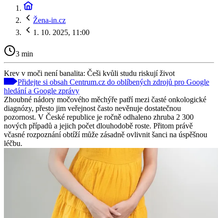
Žena-in.cz
1. 10. 2025, 11:00
3 min
Krev v moči není banalita: Češi kvůli studu riskují život
Přidejte si obsah Centrum.cz do oblíbených zdrojů pro Google
hledání a Google zprávy
Zhoubné nádory močového měchýře patří mezi časté onkologické
diagnózy, přesto jim veřejnost často nevěnuje dostatečnou
pozornost. V České republice je ročně odhaleno zhruba 2 300
nových případů a jejich počet dlouhodobě roste. Přitom právě
včasné rozpoznání obtíží může zásadně ovlivnit šanci na úspěšnou
léčbu.