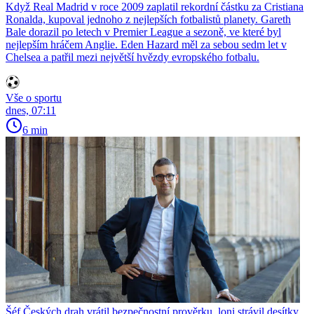
Když Real Madrid v roce 2009 zaplatil rekordní částku za Cristiana
Ronalda, kupoval jednoho z nejlepších fotbalistů planety. Gareth
Bale dorazil po letech v Premier League a sezoně, ve které byl
nejlepším hráčem Anglie. Eden Hazard měl za sebou sedm let v
Chelsea a patřil mezi největší hvězdy evropského fotbalu.
Vše o sportu
dnes, 07:11
6 min
Šéf Českých drah vrátil bezpečnostní prověrku, loni strávil desítky