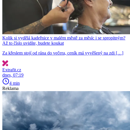
Kolik si vydělá kadeřnice v malém městě za měsíc i se spropitným?
Až to číslo uvidíte, budete koukat
Za křeslem stojí od rána do večera, ceník má vyvěšený na zdi […]
Extrafit.cz
dnes, 07:19
4 min
Reklama