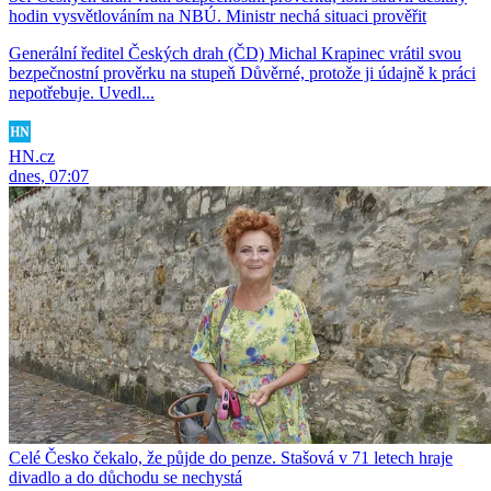
hodin vysvětlováním na NBÚ. Ministr nechá situaci prověřit
Generální ředitel Českých drah (ČD) Michal Krapinec vrátil svou
bezpečnostní prověrku na stupeň Důvěrné, protože ji údajně k práci
nepotřebuje. Uvedl...
HN.cz
dnes, 07:07
Celé Česko čekalo, že půjde do penze. Stašová v 71 letech hraje
divadlo a do důchodu se nechystá