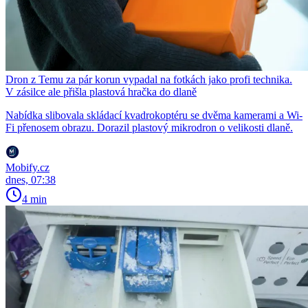
Dron z Temu za pár korun vypadal na fotkách jako profi technika.
V zásilce ale přišla plastová hračka do dlaně
Nabídka slibovala skládací kvadrokoptéru se dvěma kamerami a Wi-
Fi přenosem obrazu. Dorazil plastový mikrodron o velikosti dlaně.
Mobify.cz
dnes, 07:38
4 min