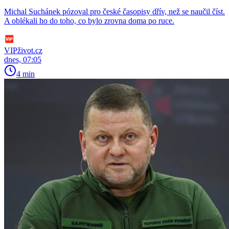
Michal Suchánek pózoval pro české časopisy dřív, než se naučil číst.
A oblékali ho do toho, co bylo zrovna doma po ruce.
VIPživot.cz
dnes, 07:05
4 min