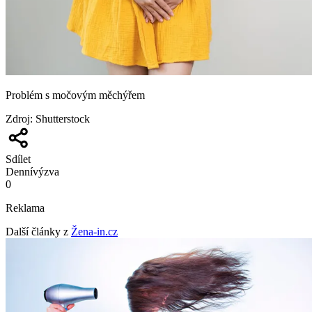
Problém s močovým měchýřem
Zdroj
:
Shutterstock
Sdílet
Denní
výzva
0
Reklama
Další články z
Žena-in.cz