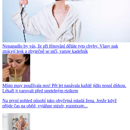
Nenapadlo by vás, že při fénování děláte tyto chyby. Vlasy pak
ztrácejí lesk a zbytečně se ničí, varuje kadeřník
Místo pusy používala nos! Pět let nasávala každé jídlo nosní dírkou.
Lékaři ji varovali před smrtelným rizikem
Na první pohled působí jako obyčejná mladá žena. Jenže když
přijde čas na oběd, vytáhne mixér, rozmixuje...