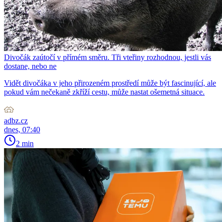
Divočák zaútočí v přímém směru. Tři vteřiny rozhodnou, jestli vás
dostane, nebo ne
Vidět divočáka v jeho přirozeném prostředí může být fascinující, ale
pokud vám nečekaně zkříží cestu, může nastat ošemetná situace.
adbz.cz
dnes, 07:40
2 min