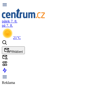
pátek 7. 8.
pá 7. 8.
21°C
Přihlášení
Reklama