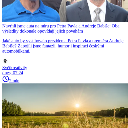
Navrhli jsme auta na míru pro Petra Pavla a Andreje Babiše: Oba
výsledky dokonale opovídají jejich povahám
Jaké auto by vystihovalo prezidenta Petra Pavla a premiéra Andreje
Babiše? Zapojili jsme fantazii, humor i inspiraci českými
automobilkami.
Světkreativity
dnes, 07:24
2 min