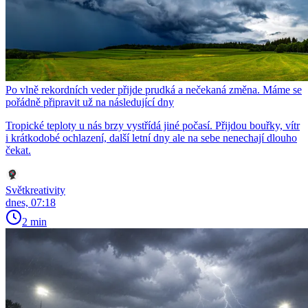
Po vlně rekordních veder přijde prudká a nečekaná změna. Máme se
pořádně připravit už na následující dny
Tropické teploty u nás brzy vystřídá jiné počasí. Přijdou bouřky, vítr
i krátkodobé ochlazení, další letní dny ale na sebe nenechají dlouho
čekat.
Světkreativity
dnes, 07:18
2 min