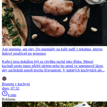
Ani smetana, ani olej. Do marinády na kuře patří 1 tekutina, kterou
Italové používají po generace
Kuřecí prsa dokážou být za chvilku suchá jako tříska. Mnozí
kuchaři proto maso přelijí olejem nebo ho utopí ve smetanové lázni,
aby zachránili aspoň trochu šťavnatosti. V italských kuchyních ale...
Bruneta v kuchyni
dnes, 07:32
4 min
Reklama