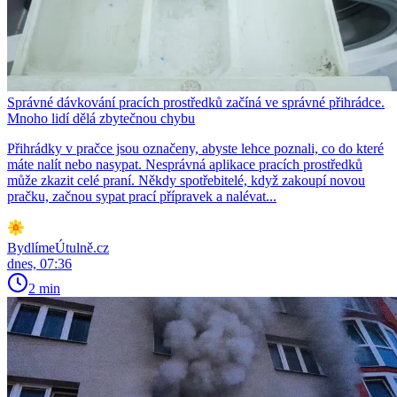
Správné dávkování pracích prostředků začíná ve správné přihrádce.
Mnoho lidí dělá zbytečnou chybu
Přihrádky v pračce jsou označeny, abyste lehce poznali, co do které
máte nalít nebo nasypat. Nesprávná aplikace pracích prostředků
může zkazit celé praní. Někdy spotřebitelé, když zakoupí novou
pračku, začnou sypat prací přípravek a nalévat...
BydlímeÚtulně.cz
dnes, 07:36
2 min