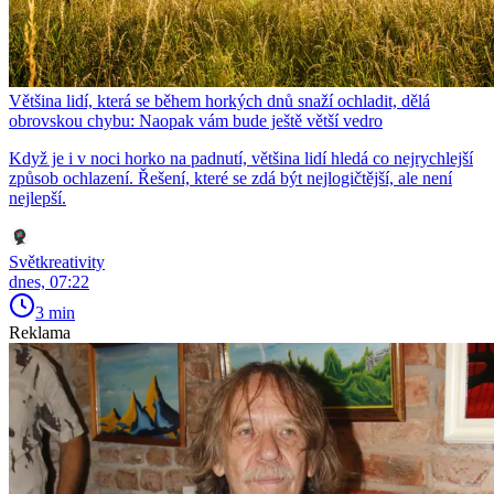
Většina lidí, která se během horkých dnů snaží ochladit, dělá
obrovskou chybu: Naopak vám bude ještě větší vedro
Když je i v noci horko na padnutí, většina lidí hledá co nejrychlejší
způsob ochlazení. Řešení, které se zdá být nejlogičtější, ale není
nejlepší.
Světkreativity
dnes, 07:22
3 min
Reklama