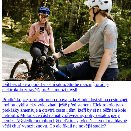
Dál bez obav a pořád vlastní silou. Studie ukazují, proč je
elektrokolo zdravější, než si mnozí myslí
Prudké kopce, protivítr nebo obava, zda zbude dost sil na cestu zpět,
mohou cyklistický výlet zhatit ještě před startem. Elektrokolo tyto
překážky zmenšuje a otevírá cestu i těm, kteří by si na běžném kole
netroufli. Motor sice část námahy převezme, pohyb však z jízdy
nemizí. Výsledkem mohou být delší trasy, více času venku a hlavně
větší chuť vyrazit znovu. Co ale říkají nejnovější studie?