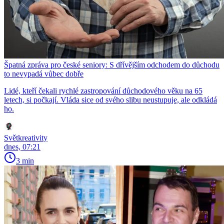
Špatná zpráva pro české seniory: S dřívějším odchodem do důchodu
to nevypadá vůbec dobře
Lidé, kteří čekali rychlé zastropování důchodového věku na 65
letech, si počkají. Vláda sice od svého slibu neustupuje, ale odkládá
ho.
Světkreativity
dnes, 07:21
3 min