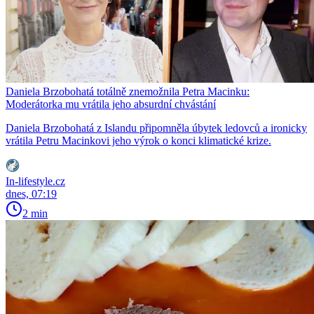
Daniela Brzobohatá totálně znemožnila Petra Macinku:
Moderátorka mu vrátila jeho absurdní chvástání
Daniela Brzobohatá z Islandu připomněla úbytek ledovců a ironicky
vrátila Petru Macinkovi jeho výrok o konci klimatické krize.
In-lifestyle.cz
dnes, 07:19
2 min