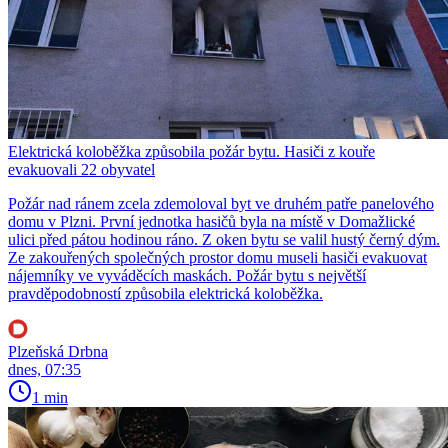
Elektrická koloběžka způsobila požár bytu. Hasiči z kouře
evakuovali 22 obyvatel
Požár nad ránem zcela zdemoloval byt ve druhém patře panelového
domu v Plzni. První jednotka hasičů byla na místě v Domažlické
ulici před pátou hodinou ráno. Z oken bytu se valil hustý černý dým.
Ze zakouřených společných prostor domu museli hasiči evakuovat
nájemníky ve vyváděcích maskách. Požár bytu s největší
pravděpodobností způsobila elektrická koloběžka.
Plzeňská Drbna
dnes, 07:35
1 min