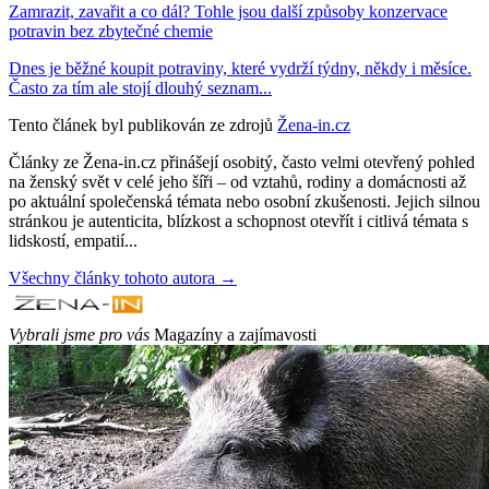
Zamrazit, zavařit a co dál? Tohle jsou další způsoby konzervace
potravin bez zbytečné chemie
Dnes je běžné koupit potraviny, které vydrží týdny, někdy i měsíce.
Často za tím ale stojí dlouhý seznam...
Tento článek byl publikován ze zdrojů
Žena-in.cz
Články ze Žena-in.cz přinášejí osobitý, často velmi otevřený pohled
na ženský svět v celé jeho šíři – od vztahů, rodiny a domácnosti až
po aktuální společenská témata nebo osobní zkušenosti. Jejich silnou
stránkou je autenticita, blízkost a schopnost otevřít i citlivá témata s
lidskostí, empatií...
Všechny články tohoto autora →
Vybrali jsme pro vás
Magazíny a zajímavosti