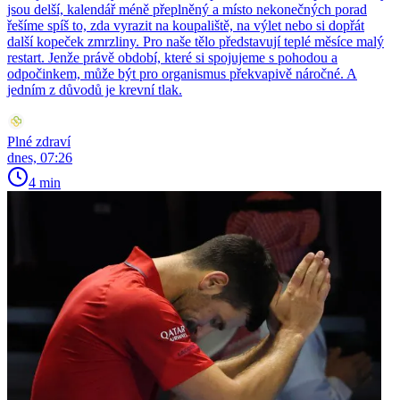
jsou delší, kalendář méně přeplněný a místo nekonečných porad
řešíme spíš to, zda vyrazit na koupaliště, na výlet nebo si dopřát
další kopeček zmrzliny. Pro naše tělo představují teplé měsíce malý
restart. Jenže právě období, které si spojujeme s pohodou a
odpočinkem, může být pro organismus překvapivě náročné. A
jedním z důvodů je krevní tlak.
Plné zdraví
dnes, 07:26
4 min