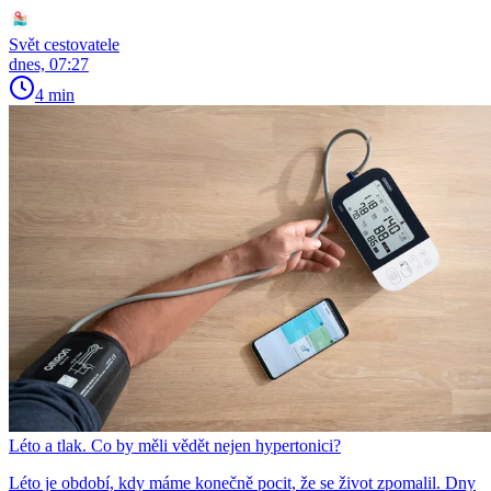
Svět cestovatele
dnes, 07:27
4 min
Léto a tlak. Co by měli vědět nejen hypertonici?
Léto je období, kdy máme konečně pocit, že se život zpomalil. Dny