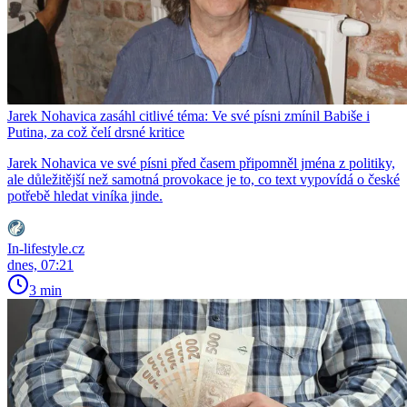
Jarek Nohavica zasáhl citlivé téma: Ve své písni zmínil Babiše i
Putina, za což čelí drsné kritice
Jarek Nohavica ve své písni před časem připomněl jména z politiky,
ale důležitější než samotná provokace je to, co text vypovídá o české
potřebě hledat viníka jinde.
In-lifestyle.cz
dnes, 07:21
3 min