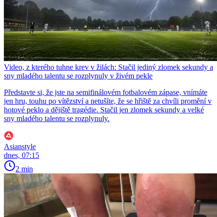
Video, z kterého tuhne krev v žilách: Stačil jediný zlomek sekundy a
sny mladého talentu se rozplynuly v živém pekle
Představte si, že jste na semifinálovém fotbalovém zápase, vnímáte
jen hru, touhu po vítězství a netušíte, že se hřiště za chvíli promění v
hotové peklo a dějiště tragédie. Stačil jen zlomek sekundy a velké
sny mladého talentu se rozplynuly.
Asianstyle
dnes, 07:15
2 min