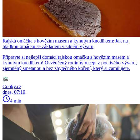
Rajská omáčka s hovězím masem a kynutým knedlíkem: Jak na
hladkou omáčku se základem v silném vývaru
Připravte si nejlepší domácí rajskou omáčku s hovězím masem a
kynutým knedlíkem! Osvědčený rodinný recept z poctivého vývaru,
zjemněný smetanou a bez zbytečného koření, který si zamilujete.
Cooky.cz
dnes, 07:19
4 min