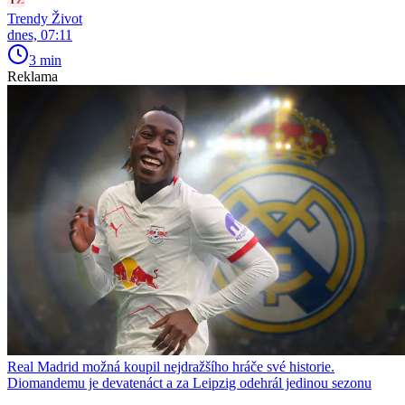
Trendy Život
dnes, 07:11
3 min
Reklama
Real Madrid možná koupil nejdražšího hráče své historie.
Diomandemu je devatenáct a za Leipzig odehrál jedinou sezonu