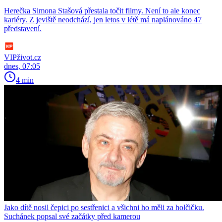
Herečka Simona Stašová přestala točit filmy. Není to ale konec
kariéry. Z jeviště neodchází, jen letos v létě má naplánováno 47
představení.
VIPživot.cz
dnes, 07:05
4 min
Jako dítě nosil čepici po sestřenici a všichni ho měli za holčičku.
Suchánek popsal své začátky před kamerou