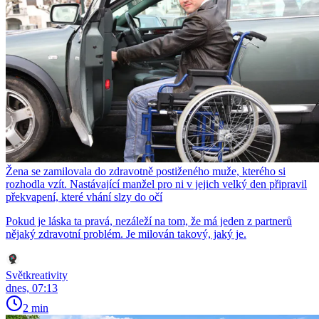
Žena se zamilovala do zdravotně postiženého muže, kterého si
rozhodla vzít. Nastávající manžel pro ni v jejich velký den připravil
překvapení, které vhání slzy do očí
Pokud je láska ta pravá, nezáleží na tom, že má jeden z partnerů
nějaký zdravotní problém. Je milován takový, jaký je.
Světkreativity
dnes, 07:13
2 min