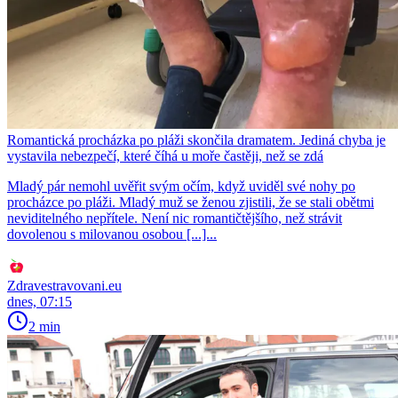
Romantická procházka po pláži skončila dramatem. Jediná chyba je
vystavila nebezpečí, které číhá u moře častěji, než se zdá
Mladý pár nemohl uvěřit svým očím, když uviděl své nohy po
procházce po pláži. Mladý muž se ženou zjistili, že se stali obětmi
neviditelného nepřítele. Není nic romantičtějšího, než strávit
dovolenou s milovanou osobou [...]...
Zdravestravovani.eu
dnes, 07:15
2 min