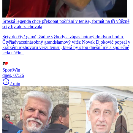
Srbská legenda chce překopat počítání v tenise, formát na tři vítězné
sety by ale zachovala
Sety do čtyř gamů, žádné výhody a zápas hotový do dvou hodin.
Čtyřiadvacetinásobný grandslamový vítěz Novak Djokovič popsal v
krátkém rozhovoru verzi tenisu, která by s tou dnešní měla společné
leda náčiní.
SportWin
dnes, 07:26
2 min