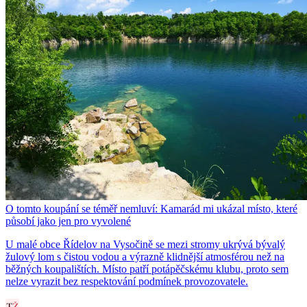
O tomto koupání se téměř nemluví: Kamarád mi ukázal místo, které
působí jako jen pro vyvolené
U malé obce Řídelov na Vysočině se mezi stromy ukrývá bývalý
žulový lom s čistou vodou a výrazně klidnější atmosférou než na
běžných koupalištích. Místo patří potápěčskému klubu, proto sem
nelze vyrazit bez respektování podmínek provozovatele.