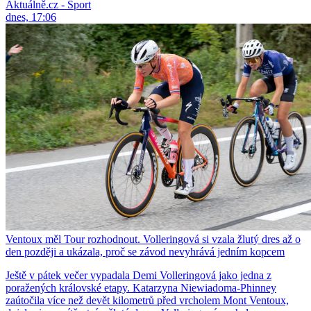
Aktuálně.cz - Sport
dnes, 17:06
Ventoux měl Tour rozhodnout. Volleringová si vzala žlutý dres až o
den později a ukázala, proč se závod nevyhrává jedním kopcem
Ještě v pátek večer vypadala Demi Volleringová jako jedna z
poražených královské etapy. Katarzyna Niewiadoma-Phinney
zaútočila více než devět kilometrů před vrcholem Mont Ventoux,