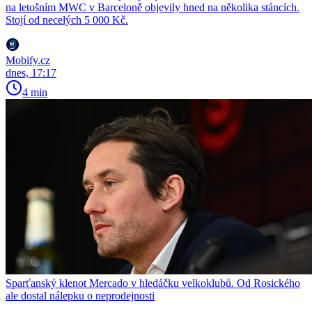
na letošním MWC v Barceloně objevily hned na několika stáncích.
Stojí od necelých 5 000 Kč.
Mobify.cz
dnes, 17:17
4 min
Sparťanský klenot Mercado v hledáčku velkoklubů. Od Rosického
ale dostal nálepku o neprodejnosti