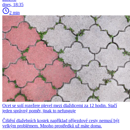
dnes, 18:35
2 min
Ocet se solí rozežere plevel mezi dlaždicemi za 12 hodin. Stačí
jeden správný poměr, jinak to nefunguje
Čištění dlažebních kostek například příjezdové cesty nemusí být
velkým problémem. Mnoho prostředků už máte doma.