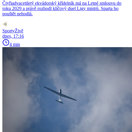
Čtyřiadvacetiletý ekvádorský křídelník má na Letné smlouvu do
roku 2029 a právě rozhodl klíčový duel Ligy mistrů. Sparta ho
pouštět nehodlá.
SportyŽivě
dnes, 17:16
4 min