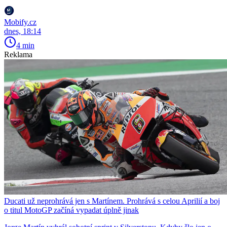
Mobify.cz
dnes, 18:14
4 min
Reklama
Ducati už neprohrává jen s Martínem. Prohrává s celou Aprilií a boj
o titul MotoGP začíná vypadat úplně jinak