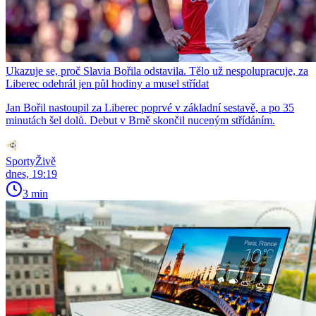
Ukazuje se, proč Slavia Bořila odstavila. Tělo už nespolupracuje, za
Liberec odehrál jen půl hodiny a musel střídat
Jan Bořil nastoupil za Liberec poprvé v základní sestavě, a po 35
minutách šel dolů. Debut v Brně skončil nuceným střídáním.
SportyŽivě
dnes, 19:19
3 min