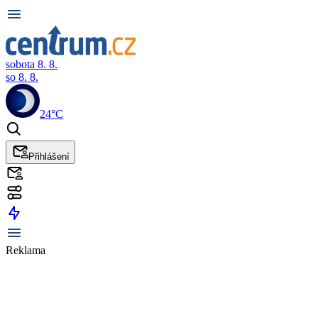
sobota 8. 8.
so 8. 8.
24°C
Přihlášení
Reklama