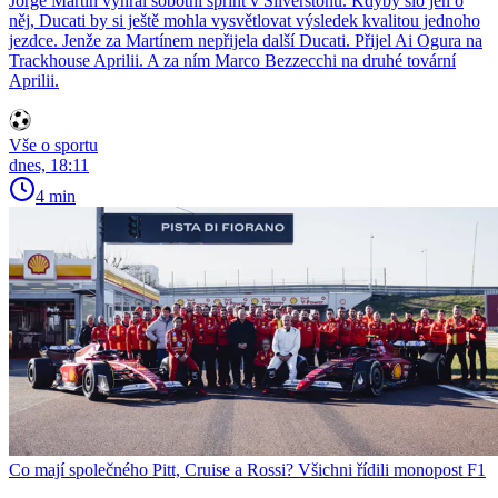
Jorge Martín vyhrál sobotní sprint v Silverstonu. Kdyby šlo jen o
něj, Ducati by si ještě mohla vysvětlovat výsledek kvalitou jednoho
jezdce. Jenže za Martínem nepřijela další Ducati. Přijel Ai Ogura na
Trackhouse Aprilii. A za ním Marco Bezzecchi na druhé tovární
Aprilii.
Vše o sportu
dnes, 18:11
4 min
Co mají společného Pitt, Cruise a Rossi? Všichni řídili monopost F1