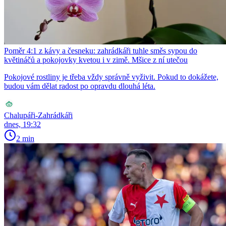
Poměr 4:1 z kávy a česneku: zahrádkáři tuhle směs sypou do
květináčů a pokojovky kvetou i v zimě. Mšice z ní utečou
Pokojové rostliny je třeba vždy správně vyživit. Pokud to dokážete,
budou vám dělat radost po opravdu dlouhá léta.
Chalupáři-Zahrádkáři
dnes, 19:32
2 min