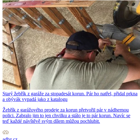
Starý žebřík z garáže za stopadesát korun. Pár ho natřel, přidal prkna
a obývák vypadá jako z katalogu
Žebřík z garážového prodeje za korun přetvořil pár v nádhernou
polici. Zabralo jim to jen chvilku a stálo je to pár korun. Navíc se
teď každé návštěvě svým dílem můžou pochlubit.
adbz.cz