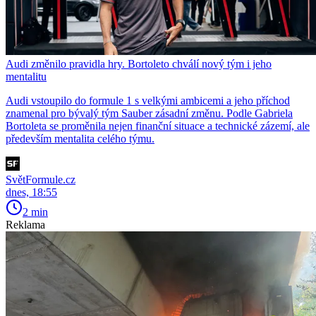
Audi změnilo pravidla hry. Bortoleto chválí nový tým i jeho
mentalitu
Audi vstoupilo do formule 1 s velkými ambicemi a jeho příchod
znamenal pro bývalý tým Sauber zásadní změnu. Podle Gabriela
Bortoleta se proměnila nejen finanční situace a technické zázemí, ale
především mentalita celého týmu.
SvětFormule.cz
dnes, 18:55
2 min
Reklama