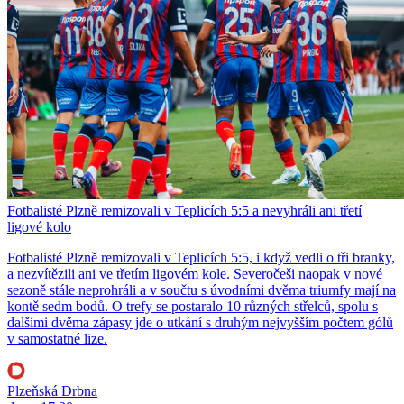
Fotbalisté Plzně remizovali v Teplicích 5:5 a nevyhráli ani třetí
ligové kolo
Fotbalisté Plzně remizovali v Teplicích 5:5, i když vedli o tři branky,
a nezvítězili ani ve třetím ligovém kole. Severočeši naopak v nové
sezoně stále neprohráli a v součtu s úvodními dvěma triumfy mají na
kontě sedm bodů. O trefy se postaralo 10 různých střelců, spolu s
dalšími dvěma zápasy jde o utkání s druhým nejvyšším počtem gólů
v samostatné lize.
Plzeňská Drbna