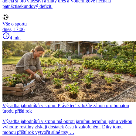
dojela si pro vítězství a žlutý dres a Volleringové nechala
patnáctisekundový deficit.
Vše o sportu
dnes, 17:06
4 min
Výsadba jahodníků v srpnu: Právě teď založíte záhon pro bohatou
úrodu příští rok
Výsadba jahodníků v srpnu má oproti jarnímu termínu jednu velkou
výhodu: rostliny získají dostatek času k zakořenění. Díky tomu
mohou příští rok vytvořit silné trsy …