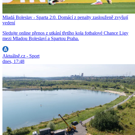
Mladá Boleslav - Sparta 2:0. Domácí z penalty zaslouženě zvyšují
vedení
Sledujte online přenos z utkání třetího kola fotbalové Chance Ligy
mezi Mladou Boleslaví a Spartou Praha.
Aktuálně.cz - Sport
dnes, 17:48