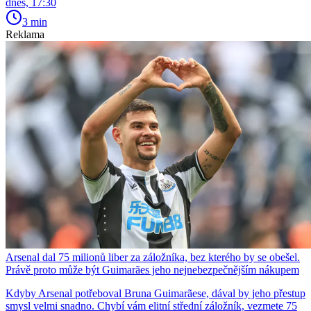
dnes, 17:30
3 min
Reklama
Arsenal dal 75 milionů liber za záložníka, bez kterého by se obešel.
Právě proto může být Guimarães jeho nejnebezpečnějším nákupem
Kdyby Arsenal potřeboval Bruna Guimarãese, dával by jeho přestup
smysl velmi snadno. Chybí vám elitní střední záložník, vezmete 75