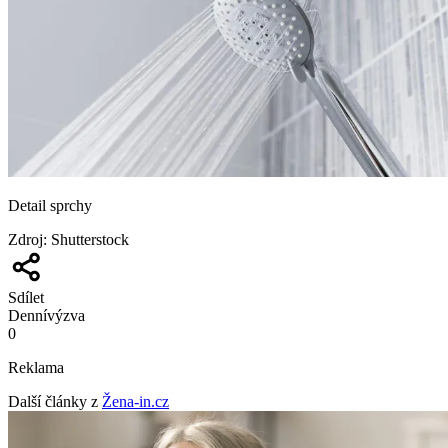
Detail sprchy
Zdroj
:
Shutterstock
Sdílet
Denní
výzva
0
Reklama
Další články z
Žena-in.cz