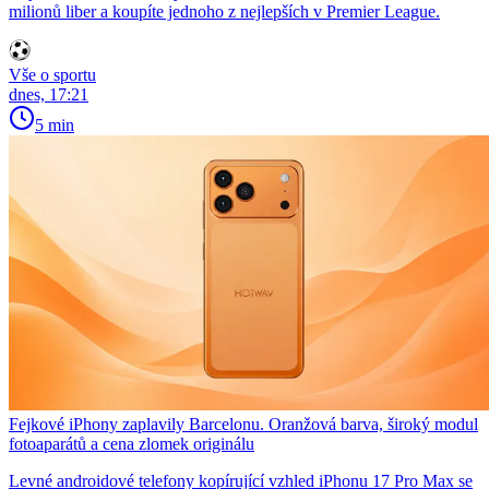
milionů liber a koupíte jednoho z nejlepších v Premier League.
Vše o sportu
dnes, 17:21
5 min
Fejkové iPhony zaplavily Barcelonu. Oranžová barva, široký modul
fotoaparátů a cena zlomek originálu
Levné androidové telefony kopírující vzhled iPhonu 17 Pro Max se