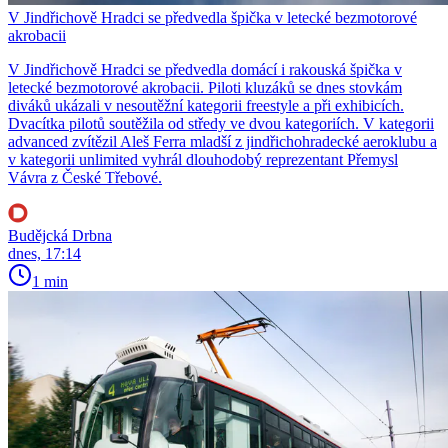
V Jindřichově Hradci se předvedla špička v letecké bezmotorové
akrobacii
V Jindřichově Hradci se předvedla domácí i rakouská špička v
letecké bezmotorové akrobacii. Piloti kluzáků se dnes stovkám
diváků ukázali v nesoutěžní kategorii freestyle a při exhibicích.
Dvacítka pilotů soutěžila od středy ve dvou kategoriích. V kategorii
advanced zvítězil Aleš Ferra mladší z jindřichohradecké aeroklubu a
v kategorii unlimited vyhrál dlouhodobý reprezentant Přemysl
Vávra z České Třebové.
Budějcká Drbna
dnes, 17:14
1 min