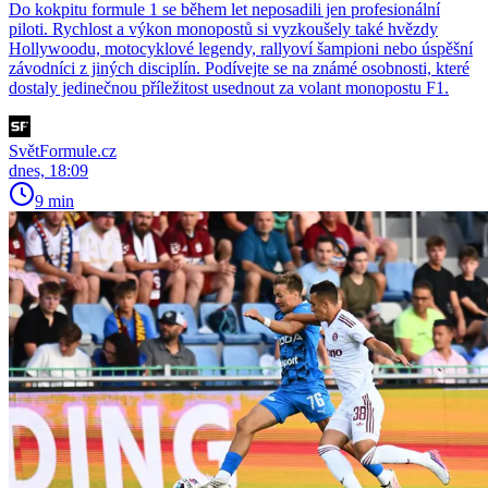
Do kokpitu formule 1 se během let neposadili jen profesionální
piloti. Rychlost a výkon monopostů si vyzkoušely také hvězdy
Hollywoodu, motocyklové legendy, rallyoví šampioni nebo úspěšní
závodníci z jiných disciplín. Podívejte se na známé osobnosti, které
dostaly jedinečnou příležitost usednout za volant monopostu F1.
SvětFormule.cz
dnes, 18:09
9 min