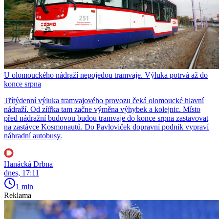
U olomouckého nádraží nepojedou tramvaje. Výluka potrvá až do
konce srpna
Třítýdenní výluka tramvajového provozu čeká olomoucké hlavní
nádraží. Od zítřka tam začne výměna výhybek a kolejnic. Místo
před nádražní budovou budou tramvaje do konce srpna zastavovat
na zastávce Kosmonautů. Do Pavloviček dopravní podnik vypraví
náhradní autobusy.
Hanácká Drbna
dnes, 17:11
1 min
Reklama