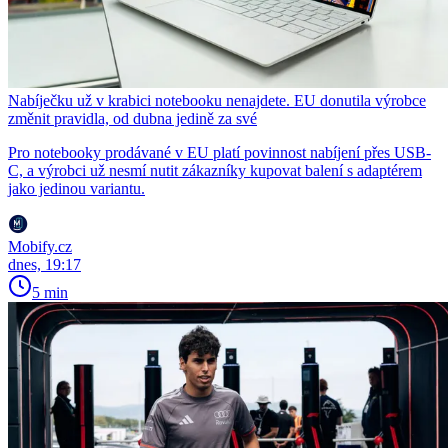
Nabíječku už v krabici notebooku nenajdete. EU donutila výrobce
změnit pravidla, od dubna jedině za své
Pro notebooky prodávané v EU platí povinnost nabíjení přes USB-
C, a výrobci už nesmí nutit zákazníky kupovat balení s adaptérem
jako jedinou variantu.
Mobify.cz
dnes, 19:17
5 min