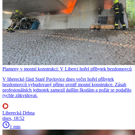
Plameny v mostní konstrukci: V Liberci hořel příbytek bezdomovců
V liberecké části Staré Pavlovice dnes večer hořel příbytek
bezdomovců vybudovaný přímo uvnitř mostní konstrukce. Zásah
profesionálních jednotek zamezil dalším škodám a požár se podařilo
rychle zlikvidovat.
Liberecká Drbna
dnes, 18:52
1 min