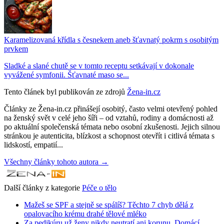
Karamelizovaná křídla s česnekem aneb šťavnatý pokrm s osobitým
prvkem
Sladké a slané chutě se v tomto receptu setkávají v dokonale
vyvážené symfonii. Šťavnaté maso se...
Tento článek byl publikován ze zdrojů
Žena-in.cz
Články ze Žena-in.cz přinášejí osobitý, často velmi otevřený pohled
na ženský svět v celé jeho šíři – od vztahů, rodiny a domácnosti až
po aktuální společenská témata nebo osobní zkušenosti. Jejich silnou
stránkou je autenticita, blízkost a schopnost otevřít i citlivá témata s
lidskostí, empatií...
Všechny články tohoto autora →
Další články z kategorie
Péče o tělo
Mažeš se SPF a stejně se spálíš? Těchto 7 chyb dělá z
opalovacího krému drahé tělové mléko
Za pedikúru už ženy nikdy neutratí ani korunu. Domácí