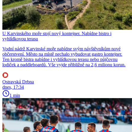
U Karvinského moře stojí nový kontejner. Nabídne bistro i
vyhlídkovou terasu
Vodní nádrž Karvinské moře nabídne svým návštěvníkům nové
občerstvení. Město na místě nechalo vybudovat gastro kontejner.
Ten kromě bistra nabídne i vyhlídkovou terasu nebo půjčovnu
lodiček a paddleboardů. Vše vyjde přibližně na 2,6 milionu korun.
Ostravská Drbna
dnes, 17:34
1 min