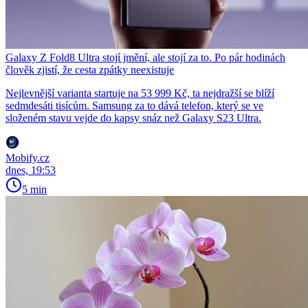
Galaxy Z Fold8 Ultra stojí jmění, ale stojí za to. Po pár hodinách
člověk zjistí, že cesta zpátky neexistuje
Nejlevnější varianta startuje na 53 999 Kč, ta nejdražší se blíží
sedmdesáti tisícům. Samsung za to dává telefon, který se ve
složeném stavu vejde do kapsy snáz než Galaxy S23 Ultra.
Mobify.cz
dnes, 19:53
5 min