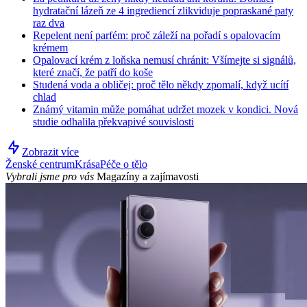
hydratační lázeň ze 4 ingrediencí zlikviduje popraskané paty
raz dva
Repelent není parfém: proč záleží na pořadí s opalovacím
krémem
Opalovací krém z loňska nemusí chránit: Všímejte si signálů,
které značí, že patří do koše
Studená voda a obličej: proč tělo někdy zpomalí, když ucítí
chlad
Známý vitamin může pomáhat udržet mozek v kondici. Nová
studie odhalila překvapivé souvislosti
Zobrazit více
Ženské centrum
Krása
Péče o tělo
Vybrali jsme pro vás
Magazíny a zajímavosti