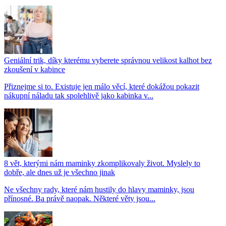
Geniální trik, díky kterému vyberete správnou velikost kalhot bez
zkoušení v kabince
Přiznejme si to. Existuje jen málo věcí, které dokážou pokazit
nákupní náladu tak spolehlivě jako kabinka v...
8 vět, kterými nám maminky zkomplikovaly život. Myslely to
dobře, ale dnes už je všechno jinak
Ne všechny rady, které nám hustily do hlavy maminky, jsou
přínosné. Ba právě naopak. Některé věty jsou...