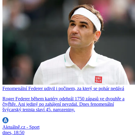
Fenomenální Federer udivil i počinem, za který se pohár nedává
Roger Federer během kariéry odehrál 1750 zápasů ve dvouhře a
čtyřhře. Ani jediný po zahájení nevzdal. Dnes fenomenální
švýcarský tenista slaví 45. narozeniny.
Aktuálně.cz - Sport
dnes, 18:50