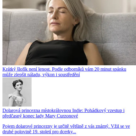
Krátký šlofík není lenost. Podle odborníků vám 20 minut spánku
může zlepšit náladu, výkon i soustředění
Dolarová princezna místokrálovnou Indie: Pohádkový vzestup i
předčasný konec lady Mary Curzonové
Pojem dolarové princezny je určitě většině z vás známý. Vžil se ve
druhé polovině 19. století pro dcerky...