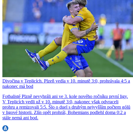
Divočina v Teplicích. Plzeň vedla v 10. minutě 3:0, prohrávala 4:5 a
nakonec má bod
Fotbalisté Plzně nevyhráli ani ve 3. kole nového ročníku první ligy.
V Teplicích vedli už v 10. minutě 3:0, nakonec však odvraceli
prohru a remizovali 5:5. Šlo o duel s druhým nejvyšším počtem gólů
v ligové historii. Zlín opět prohrál, Bohemians podlehl doma 0:2 a
stále nemá ani bod.