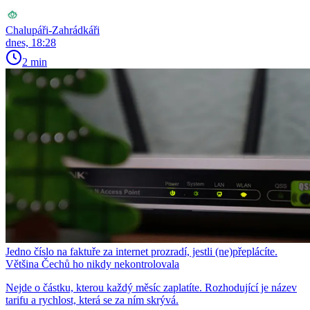
Chalupáři-Zahrádkáři
dnes, 18:28
2 min
Jedno číslo na faktuře za internet prozradí, jestli (ne)přeplácíte.
Většina Čechů ho nikdy nekontrolovala
Nejde o částku, kterou každý měsíc zaplatíte. Rozhodující je název
tarifu a rychlost, která se za ním skrývá.