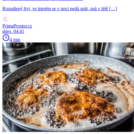
Rozpálený byt, ve kterém se v noci nedá spát, zná v létě […]
PrimaProstor.cz
dnes, 04:41
4 min