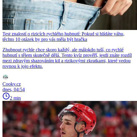
Test znalostí o rizicích rychlého hubnutí: Pokud si hlídáte váhu,
těchto 10 otázek by pro vás měla být hračka
Zhubnout rychle chce skoro každý, ale málokdo tuší, co rychlé
hubnutí s tělem skutečně dělá. Tento kvíz prověří, jestli znáte rozdíl
mezi zdravým shazováním kil a rizikovými zkratkami, které vedou
rovnou k jojo efektu.
Cooky.cz
dnes, 04:54
2 min