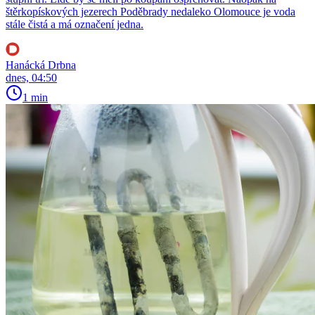
štěrkopískových jezerech Poděbrady nedaleko Olomouce je voda
stále čistá a má označení jedna.
Hanácká Drbna
dnes, 04:50
1 min