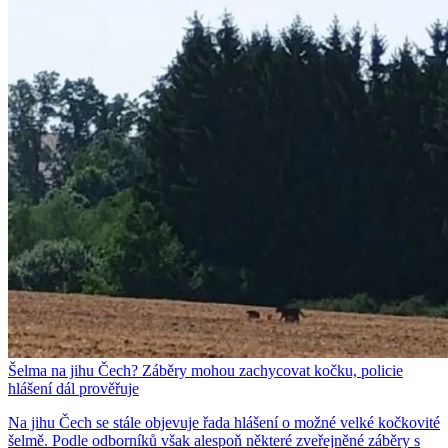
Šelma na jihu Čech? Záběry mohou zachycovat kočku, policie
hlášení dál prověřuje
Na jihu Čech se stále objevuje řada hlášení o možné velké kočkovité
šelmě. Podle odborníků však alespoň některé zveřejněné záběry s