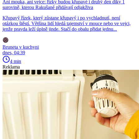
Ani mouka, ani vejce: řízky budou křupavé i druhý den díky 1
surovině, kterou Rakušané přidávají odjakživa
Křupavý řízek, který zůstane křupavý i po vychladnutí, není
otázkou štěstí. Většina lidí hledá tajemství v mouce nebo ve vejci,
jenže pravda leží úplně jinde. Stačí do obalu přidat jednu...
Bruneta v kuchyni
dnes, 04:39
4 min
Reklama