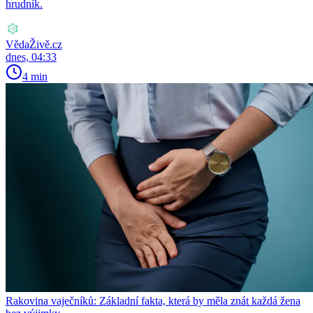
hrudník.
VědaŽivě.cz
dnes, 04:33
4 min
Rakovina vaječníků: Základní fakta, která by měla znát každá žena