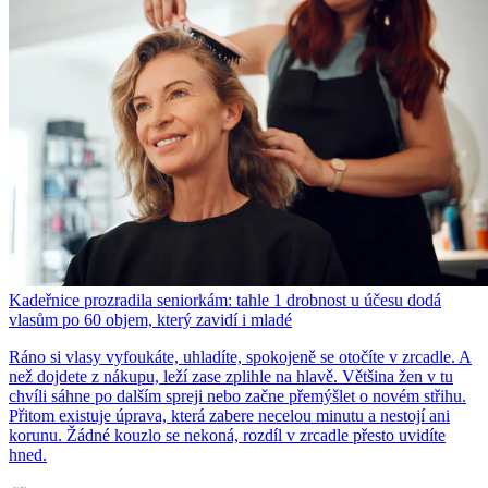
Kadeřnice prozradila seniorkám: tahle 1 drobnost u účesu dodá
vlasům po 60 objem, který zavidí i mladé
Ráno si vlasy vyfoukáte, uhladíte, spokojeně se otočíte v zrcadle. A
než dojdete z nákupu, leží zase zplihle na hlavě. Většina žen v tu
chvíli sáhne po dalším spreji nebo začne přemýšlet o novém střihu.
Přitom existuje úprava, která zabere necelou minutu a nestojí ani
korunu. Žádné kouzlo se nekoná, rozdíl v zrcadle přesto uvidíte
hned.