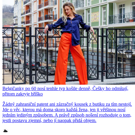
Belgičanky po 60 nosí tenhle typ košile denně, Češky ho odmítají,
přitom zakryje bříško
Žádný zahraniční patent ani zázračný kousek z butiku za tím nestojí.
Jde o věc, kterou má doma skoro každá žena, jen ji většinou nosí
jedním jediným způsobem. A právě způsob nošení rozhoduje o tom,
jestli postavu zjemní, nebo jí naopak přidá objem.