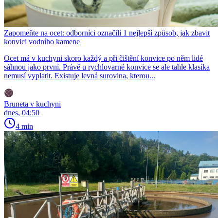
Zapomeňte na ocet: odborníci označili 1 nejlepší způsob, jak zbavit
konvici vodního kamene
Ocet má v kuchyni skoro každý a při čištění konvice po něm lidé
sáhnou jako první. Právě u rychlovarné konvice se ale tahle klasika
nemusí vyplatit. Existuje levná surovina, kterou...
Bruneta v kuchyni
dnes, 04:50
4 min