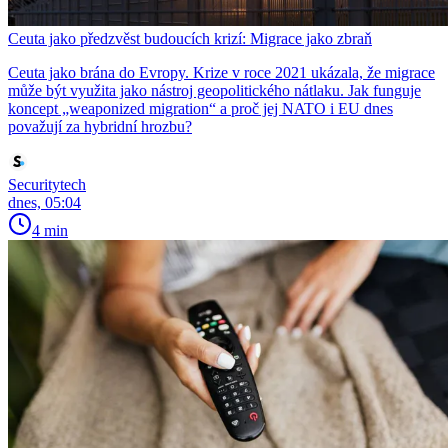
Ceuta jako předzvěst budoucích krizí: Migrace jako zbraň
Ceuta jako brána do Evropy. Krize v roce 2021 ukázala, že migrace
může být využita jako nástroj geopolitického nátlaku. Jak funguje
koncept „weaponized migration“ a proč jej NATO i EU dnes
považují za hybridní hrozbu?
Securitytech
dnes, 05:04
4 min