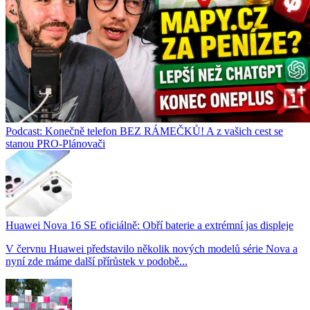
Podcast: Konečně telefon BEZ RÁMEČKŮ! A z vašich cest se
stanou PRO-Plánovači
Huawei Nova 16 SE oficiálně: Obří baterie a extrémní jas displeje
V červnu Huawei představilo několik nových modelů série Nova a
nyní zde máme další přírůstek v podobě...