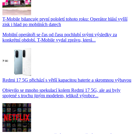
T-Mobile bilancuje první pololetí tohoto roku: Operátor hlásí vyšší
zisk i hlad po mobilních datech
Mobilní operátoři se čas od času pochlubí svými výsledky za
konkrétní období. T-Mobile vydal zprávu, která...
Redmi 17 5G přichází s větší kapacitou baterie a skromnou výbavou
Objevilo se mnoho spekulací kolem Redmi 17 5G, ale asi byly
spojené s trochu jiným modelem, jelikož výrobce...