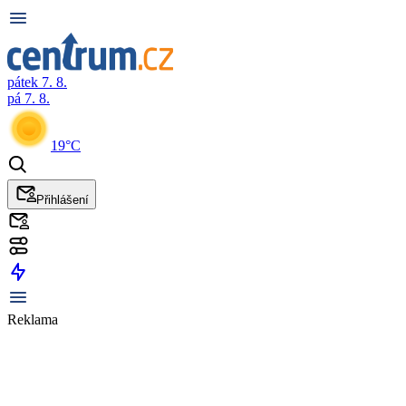
pátek 7. 8.
pá 7. 8.
19°C
Přihlášení
Reklama