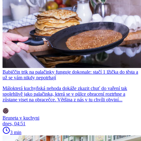
Babiččin trik na palačinky funguje dokonale: stačí 1 lžička do těsta a
už se vám nikdy nepotrhají
Málokterá kuchyňská nehoda dokáže zkazit chuť do vaření tak
spolehlivě jako palačinka, která se v půlce obracení roztrhne a
zůstane viset na obracečce. Většina z nás v tu chvíli obviní...
Bruneta v kuchyni
dnes, 04:51
3 min