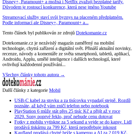
Disney+, Paramount+ a možná i Netflix zvažují bezplatné tarify.
Důvodem je rostoucí konkurence, která nese jméno Youtube
Streamovací služby staví svůj byznys na placeném předplatném.
Podle informací ale Disney+, Paramount+ a...
Tento článek byl publikován ze zdrojů
Dotekomanie.cz
Dotekomanie.cz je nezávislý magazín zaměřený na mobilní
technologie, chytrá zařízení a digitální svět. Přináší aktuální novinky,
recenze, návody a komentáře ze světa smartphonů, tabletů, aplikací,
Androidu, Applu, umělé inteligence i dalších technologií, které
ovlivňují každodenní používání...
Všechny články tohoto autora →
Další články z kategorie
Mobil
USB-C kabel za stovku a za tisícovku vypadají stejně. Rozdíl
poznáte, až když vám zničí telefon nebo notebook
PlayStation 6 může stát přes 25 tisíc Kč a přijít až v roce
2029. Sony poprvé řeklo, proč nebude cenu dotovat
Fotky z mobilu vytiskne za 5 sekund a vejde se do kapsy. Lidl
prodává tiskárnu za 799 Kč, která nepotřebuje inkoust
Kaufland prodává chytré brýle s kamerou a AI za 2 019 Kč.