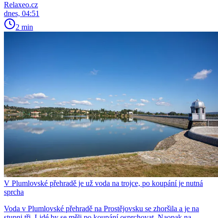
Relaxeo.cz
dnes, 04:51
2 min
V Plumlovské přehradě je už voda na trojce, po koupání je nutná
sprcha
Voda v Plumlovské přehradě na Prostějovsku se zhoršila a je na
stupni tři. Lidé by se měli po koupání osprchovat. Naopak na