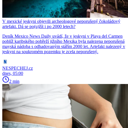
V mexické jeskyni objevili archeologové neporušený čokoládový
artefakt. Dá se po(u)žít i po 2000 letech?
Deník Mexico News Daily uvádí, že v jeskyni v Playa del Carmen
poblíž karibského pobřeží jižního Mexika byla nalezena neporušená
mayská nádoba s odhadovaným stářím 2000 let. Artefakt nalezený v
jeskyni na soukromém pozemku je zcela neporušený.
NESPECHEJ.cz
dnes, 05:00
2 min