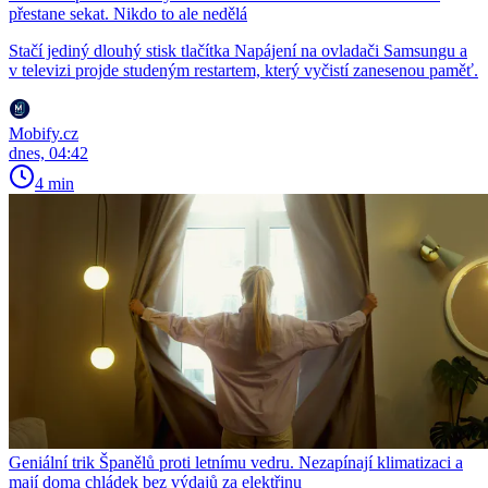
přestane sekat. Nikdo to ale nedělá
Stačí jediný dlouhý stisk tlačítka Napájení na ovladači Samsungu a
v televizi projde studeným restartem, který vyčistí zanesenou paměť.
Mobify.cz
dnes, 04:42
4 min
Geniální trik Španělů proti letnímu vedru. Nezapínají klimatizaci a
mají doma chládek bez výdajů za elektřinu