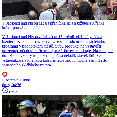
V Jablonci nad Nisou začala přehlídka skla a bižuterie Křehká
krása, potrvá do neděle
V Jablonci nad Nisou začal včera 15. ročník přehlídky skla a
bižuterie Křehká krása, který už se stal tradiční součástí letního
programu v podhorském městě. Svou produkci na výstavišti
prezentuje pět desítek firem nejen z Libereckého kraje. Na zahájení
dorazilo navzdory tropickému počasí několik stovek lidí. Se
vstupenkou na Křehkou krásu je letos znovu možné zamířit i do
sousedního sklářského muzea.
Liberecká Drbna
dnes, 04:36
1 min