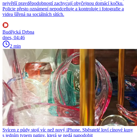
největší pravděpodobností zachycují obyčejnou domácí kočku.
Policie přesto oznámení nepodceňuje a kontroluje i fotografie a
videa šířená na sociálních sítích.
Budějcká Drbna
dnes, 04:46
2 min
Svícen z půdy stojí víc než nový iPhone. Sběratelé loví cínové kusy
s jedním typem patiny, která se nedá napodobit