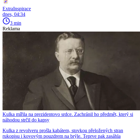
ExtraInspirace
dnes, 04:34
3 min
Reklama
Kulka mířila na prezidentovo srdce. Zachránil ho předmět, který si
náhodou strčil do kapsy
Kulka z revolveru prošla kabátem, stovkou přeložených stran
rukopisu i kovovým pouzdrem na brýle. Teprve pak zasáhla