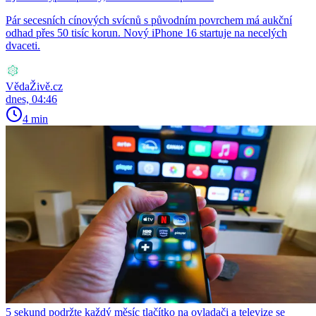
Pár secesních cínových svícnů s původním povrchem má aukční
odhad přes 50 tisíc korun. Nový iPhone 16 startuje na necelých
dvaceti.
VědaŽivě.cz
dnes, 04:46
4 min
5 sekund podržte každý měsíc tlačítko na ovladači a televize se