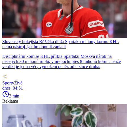
Slovenský hokejista Růžička dluží Spartaku miliony korun. KHL
nemá nástroj, jak ho donutit zaplatit
Disciplinární komise KHL přiřkla Spartaku Moskva nárok na
necelých 30 milionů rublů, v přepočtu přes 8 milionů korun. Jenže
verdikt je jedna věc, vymožení peněz od cizince druhá.
SportyŽivě
dnes, 04:51
3 min
Reklama