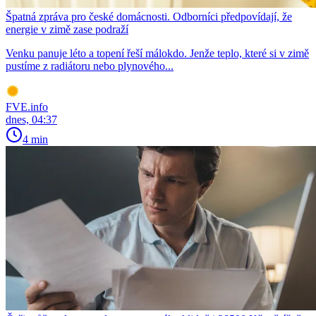
Špatná zpráva pro české domácnosti. Odborníci předpovídají, že
energie v zimě zase podraží
Venku panuje léto a topení řeší málokdo. Jenže teplo, které si v zimě
pustíme z radiátoru nebo plynového...
FVE.info
dnes, 04:37
4 min