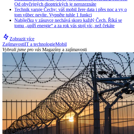
Od obyčejných dioptrických je nerozeznáte
Technik varuje Čechy: váš mobil žere data i přes noc a vy o
tom vůbec nevíte. Vypněte tuhle 1 funkci
Nabíječku v zásuvce nechává skoro každý Čech. Říká se
tomu „upíří energie“ a za rok vás stojí víc, než čekáte
Zobrazit více
Zajímavosti
IT a technologie
Mobil
Vybrali jsme pro vás
Magazíny a zajímavosti