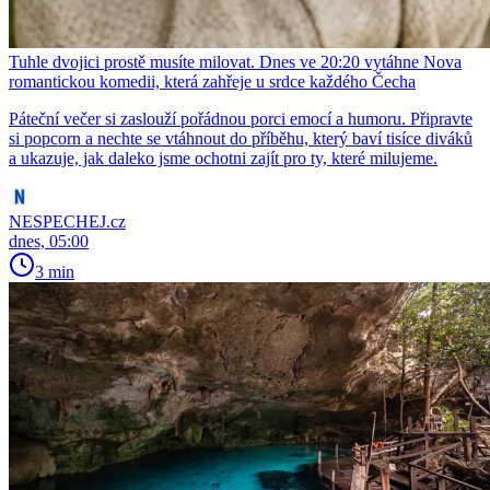
Tuhle dvojici prostě musíte milovat. Dnes ve 20:20 vytáhne Nova
romantickou komedii, která zahřeje u srdce každého Čecha
Páteční večer si zaslouží pořádnou porci emocí a humoru. Připravte
si popcorn a nechte se vtáhnout do příběhu, který baví tisíce diváků
a ukazuje, jak daleko jsme ochotni zajít pro ty, které milujeme.
NESPECHEJ.cz
dnes, 05:00
3 min