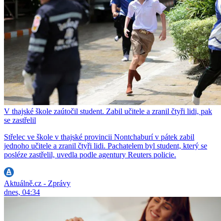
V thajské škole zaútočil student. Zabil učitele a zranil čtyři lidi, pak
se zastřelil
Střelec ve škole v thajské provincii Nontchaburí v pátek zabil
jednoho učitele a zranil čtyři lidi. Pachatelem byl student, který se
posléze zastřelil, uvedla podle agentury Reuters policie.
Aktuálně.cz - Zprávy
dnes, 04:34