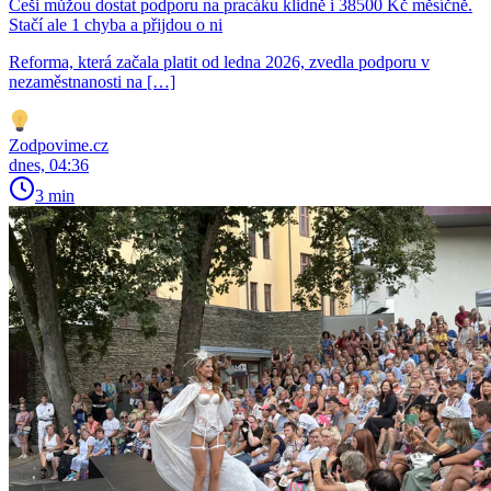
Češi můžou dostat podporu na pracáku klidně i 38500 Kč měsíčně.
Stačí ale 1 chyba a přijdou o ni
Reforma, která začala platit od ledna 2026, zvedla podporu v
nezaměstnanosti na […]
Zodpovime.cz
dnes, 04:36
3 min