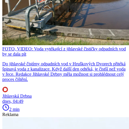
FOTO, VIDEO: Voda vytékající z jihlavské čističky odpadních vod
by se dala pít
Do jihlavské čistírny odpadních vod v Hruškových Dvorech přitéká
špinavá voda z kanalizace. Když další den odtéká, je čistší než voda
v řece. Redakce Jihlavské Drbny měla možnost si prohlédnout celý
proces čištění.
Jihlavská Drbna
dnes, 04:49
2 min
Reklama