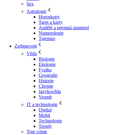
Sex
Astrologie
Horoskopy
Tarot a karty
Andělé a tajemná znamení
Numerologie
Tajemno
Zajímavosti
Věda
Biologie
Ekologie
Fyzika
Geografie
Historie
Chemie
Jazykověda
Vesmír
IT a technologie
Digital
Mobil
Technologie
Trendy
True crime