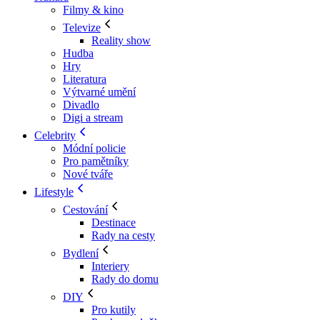
Filmy & kino
Televize
Reality show
Hudba
Hry
Literatura
Výtvarné umění
Divadlo
Digi a stream
Celebrity
Módní policie
Pro pamětníky
Nové tváře
Lifestyle
Cestování
Destinace
Rady na cesty
Bydlení
Interiery
Rady do domu
DIY
Pro kutily