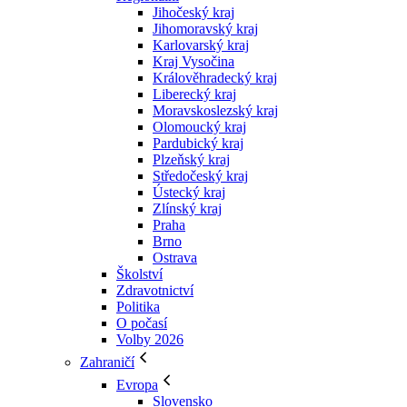
Jihočeský kraj
Jihomoravský kraj
Karlovarský kraj
Kraj Vysočina
Králověhradecký kraj
Liberecký kraj
Moravskoslezský kraj
Olomoucký kraj
Pardubický kraj
Plzeňský kraj
Středočeský kraj
Ústecký kraj
Zlínský kraj
Praha
Brno
Ostrava
Školství
Zdravotnictví
Politika
O počasí
Volby 2026
Zahraničí
Evropa
Slovensko