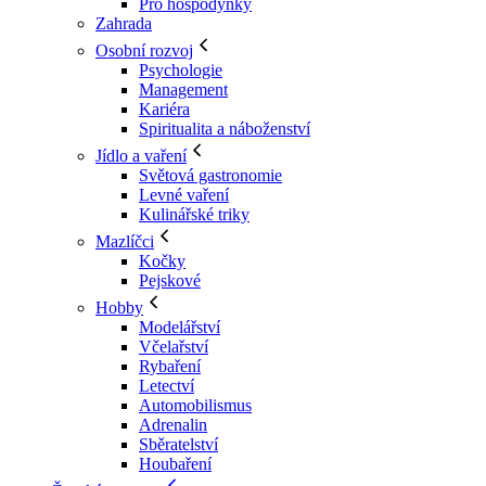
Pro hospodyňky
Zahrada
Osobní rozvoj
Psychologie
Management
Kariéra
Spiritualita a náboženství
Jídlo a vaření
Světová gastronomie
Levné vaření
Kulinářské triky
Mazlíčci
Kočky
Pejskové
Hobby
Modelářství
Včelařství
Rybaření
Letectví
Automobilismus
Adrenalin
Sběratelství
Houbaření