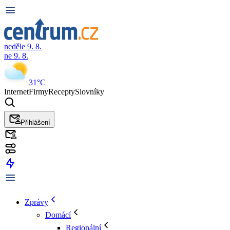
neděle 9. 8.
ne 9. 8.
31°C
Internet
Firmy
Recepty
Slovníky
Přihlášení
Zprávy
Domácí
Regionální