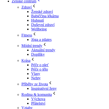
Ženské centrum
Zdraví
Ženské zdraví
Babiččina lékárna
Hubnutí
Duševní zdraví
Wellbeing
Fitness
Jóga a pilates
Módní trendy
Aktuální trendy
Doplňky
Krása
Péče o pleť
Péče o tělo
Vlasy
Nehty
Příběhy ze života
Inspirativní ženy
Rodina & komunita
Výchova
Přátelství
Vztahy