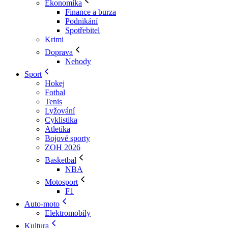
Ekonomika
Finance a burza
Podnikání
Spotřebitel
Krimi
Doprava
Nehody
Sport
Hokej
Fotbal
Tenis
Lyžování
Cyklistika
Atletika
Bojové sporty
ZOH 2026
Basketbal
NBA
Motosport
F1
Auto-moto
Elektromobily
Kultura