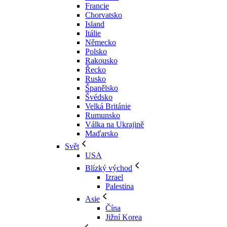
Francie
Chorvatsko
Island
Itálie
Německo
Polsko
Rakousko
Řecko
Rusko
Španělsko
Švédsko
Velká Británie
Rumunsko
Válka na Ukrajině
Maďarsko
Svět
USA
Blízký východ
Izrael
Palestina
Asie
Čína
Jižní Korea