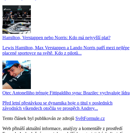
Hamilton, Verstappen nebo Norris: Kdo má nejvyšší plat?
Lewis Hamilton, Max Verstappen a Lando Norris patří mezi nejlépe
placené sportovce na světě. Kdo z pilotů...
Otec Antonelliho trénuje Fittipaldiho syna: Brazilec vychvaluje lídra
Před letní přestávkou se dynamika boje o titul v posledních
závodních víkendech otočila ve prospěch Andrey...
Tento článek byl publikován ze zdrojů
SvětFormule.cz
Web přináší aktuální informace, analýzy a komentáře z prostředí