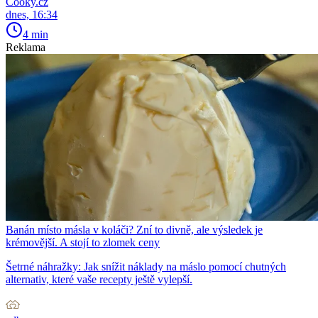
Cooky.cz
dnes, 16:34
4 min
Reklama
Banán místo másla v koláči? Zní to divně, ale výsledek je
krémovější. A stojí to zlomek ceny
Šetrné náhražky: Jak snížit náklady na máslo pomocí chutných
alternativ, které vaše recepty ještě vylepší.