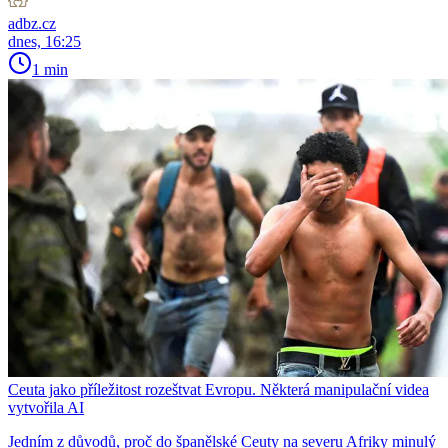
adbz.cz
dnes, 16:25
1 min
Ceuta jako příležitost rozeštvat Evropu. Některá manipulační videa
vytvořila AI
Jedním z důvodů, proč do španělské Ceuty na severu Afriky minulý