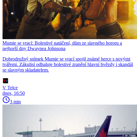
Mumie se vrací: Bolestivé natáčení, dům ze slavného hororu a
nejhorší dny Dwaynea Johnsona
Dobrodružný snímek Mumie se vrací spojil známé herce s novými
tvářemi. Zákulisí odhaluje bolestivé zranění hlavní hvězdy i skandál
se slavným skladatelem.
V Telce
dnes, 16:50
3 min