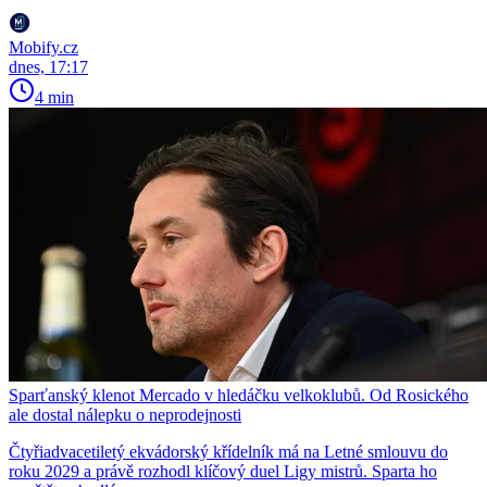
Mobify.cz
dnes, 17:17
4 min
Sparťanský klenot Mercado v hledáčku velkoklubů. Od Rosického
ale dostal nálepku o neprodejnosti
Čtyřiadvacetiletý ekvádorský křídelník má na Letné smlouvu do
roku 2029 a právě rozhodl klíčový duel Ligy mistrů. Sparta ho