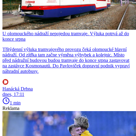
U olomouckého nádraží nepojedou tramvaje. Výluka potrvá až do
konce srpna
Třítýdenní výluka tramvajového provozu čeká olomoucké hlavní
nádraží. Od zítřka tam začne výměna výhybek a kolejnic. Místo
před nádražní budovou budou tramvaje do konce srpna zastavovat
na zastávce Kosmonautů. Do Pavloviček dopravní podnik vypraví
náhradní autobusy.
Hanácká Drbna
dnes, 17:11
1 min
Reklama