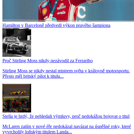
Hamilton v Barceloně předvedl výkon pravého šampiona
Proč Stirling Moss nikdy nezávodil za Ferrariho
Stirling Moss se nikdy nestal mistrem světa v královně motorsportu.
Přesto měl britský pilot k titulu...
Stella je hrdý, že nehledali výmluvy, proč nedokážou bojovat o titul
McLaren zatím v nové éře nedokázal navázat na úspěšné roky, které
vyvrcholily loňským titulem Landa...