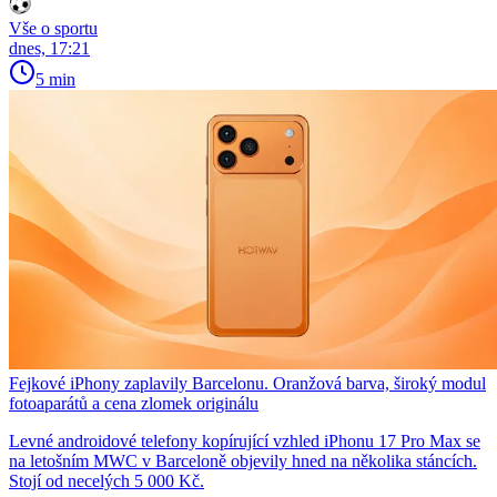
Vše o sportu
dnes, 17:21
5 min
Fejkové iPhony zaplavily Barcelonu. Oranžová barva, široký modul
fotoaparátů a cena zlomek originálu
Levné androidové telefony kopírující vzhled iPhonu 17 Pro Max se
na letošním MWC v Barceloně objevily hned na několika stáncích.
Stojí od necelých 5 000 Kč.