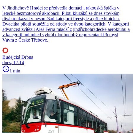
V Jindřichově Hradci se předvedla domácí i rakouská špička v
letecké bezmotorové akrobacii. Piloti kluzáků se dnes stovkám
diváků ukázali v nesoutěžní kategorii freestyle a při exhibicích.
Dvacítka pilotů soutěžila od středy ve dvou kategoriích. V kategorii
advanced zvítězil Aleš Ferra mladší z jindřichohradecké aeroklubu a
v kategorii unlimited vyhrál dlouhodobý reprezentant Přemysl
Vávra z České Třebové.
Budějcká Drbna
dnes, 17:14
1 min