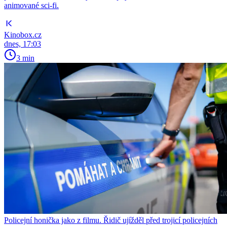
animované sci-fi.
Kinobox.cz
dnes, 17:03
3 min
Policejní honička jako z filmu. Řidič ujížděl před trojicí policejních