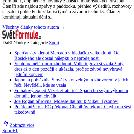
Formule 1, doplněné o novinky z dalších motoristických disciplín.
Čtenáři zde najdou zprávy z paddocku, přehled výsledků, rozhovory
s jezdci i pohledy do zákulisí týmů a závodní techniky. Články
kombinují aktuální dění s...
Všechny články tohoto autora →
Další články z kategorie
Sport
Sparťanský klenot Mercado v hledáčku velkoklubů. Od
Rosického ale dostal nálepku o neprodejnosti
Ventoux měl Tour rozhodnout. Volleringová si vzala žlutý
dres až o den později a ukázala, proč se závod nevyhrává
jedním kopcem
Japonka pobláznila Slováky kouzelným rozhovorem v jejich
řeči. Nevěděli, kde se vzala
Fotbalový expert Vízek ztratil řeč. Sparta ho svým výkonem
donutila jenom chválit
Joe Rogan přirovnal Mosese Itaumu k Mikeu Tysonovi
Polák může v UFC překonat Chabibův rekord. Chybí mu šest
takedownů
Zobrazit více
Sport
F1