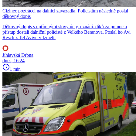
Cizinec poztrácel na dálnici zavazadla. Policistům následně poslal
děkovný dopis
Děkovný dopis s upřímnými slovy úcty, uznání, díků za pomoc a
přístup dostali dálniční policisté z Velkého Beranova. Poslal ho Avi
Resch z Tel Avivu v Izraeli.
Jihlavská Drbna
dnes, 16:24
1 min