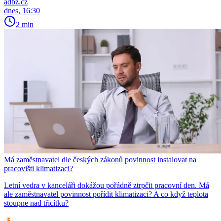
adbz.cz
dnes, 16:30
2 min
Má zaměstnavatel dle českých zákonů povinnost instalovat na
pracovišti klimatizaci?
Letní vedra v kanceláři dokážou pořádně ztrpčit pracovní den. Má
ale zaměstnavatel povinnost pořídit klimatizaci? A co když teplota
stoupne nad třicítku?