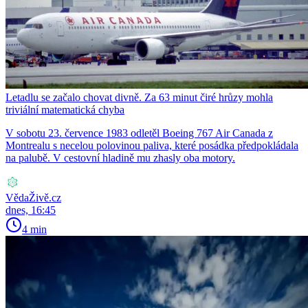
Letadlu se začalo chovat divně. Za 63 minut čiré hrůzy mohla
triviální matematická chyba
V sobotu 23. července 1983 odletěl Boeing 767 Air Canada z
Montrealu s necelou polovinou paliva, které posádka předpokládala
na palubě. V cestovní hladině mu zhasly oba motory.
VědaŽivě.cz
dnes, 16:45
4 min