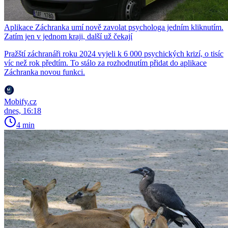
Aplikace Záchranka umí nově zavolat psychologa jedním kliknutím.
Zatím jen v jednom kraji, další už čekají
Pražští záchranáři roku 2024 vyjeli k 6 000 psychických krizí, o tisíc
víc než rok předtím. To stálo za rozhodnutím přidat do aplikace
Záchranka novou funkci.
Mobify.cz
dnes, 16:18
4 min