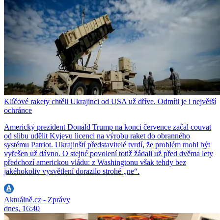
Klíčové rakety chtěli Ukrajinci od USA už dříve. Odmítl je i největší
ochránce
Americký prezident Donald Trump na konci července začal couvat
od slibu udělit Kyjevu licenci na výrobu raket do obranného
systému Patriot. Ukrajinští představitelé tvrdí, že problém mohl být
vyřešen už dávno. O stejné povolení totiž žádali už před dvěma lety
předchozí americkou vládu: z Washingtonu však tehdy bez
jakéhokoliv vysvětlení dorazilo strohé „ne“.
Aktuálně.cz - Zprávy
dnes, 16:40