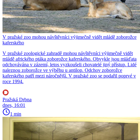
V pražské zoo mohou návštěvníci výjimečně vidět mládě zoborožce
kaferského
V pražské zoologické zahradě mohou návštěvníci výjimečně vidět
mládě afrického ptáka zoborožce kaferského. Obvykle jsou mláďata
odchovávána v zázemí, letos vyzkoušeli chovatelé jiný přístup. Lidé
naleznou zoborožce ve výběhu u antilop. Odchov zoborožce
kaferského patří mezi náročnější. V pražské zoo se podařil poprvé v
roce 1994.
Pražská Drbna
dnes, 16:01
1 min