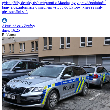
týden přišly desítky tisíc migrantů z Maroka, byly pravděpodobně i
fámy a dezinformace o snadném vstupu do Evropy, které se šířily
přes sociální sítě.
Aktuálně.cz - Zprávy
dnes, 16:25
Reklama