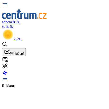
sobota 8. 8.
so 8. 8.
26°C
Přihlášení
Reklama