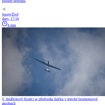
pouštět nehodlá.
SportyŽivě
dnes, 17:16
4 min
V Jindřichově Hradci se předvedla špička v letecké bezmotorové
akrobacii