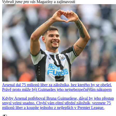
Vybrali jsme pro vás
Magazíny a zajímavosti
Arsenal dal 75 milionů liber za záložníka, bez kterého by se obešel.
Právě proto může být Guimarães jeho nejnebezpečnějším nákupem
Kdyby Arsenal potřeboval Bruna Guimarãese, dával by jeho přestup
smysl velmi snadno. Chybí vám elitní střední záložník, vezmete 75
milionů liber a koupíte jednoho z nejlepších v Premier League.