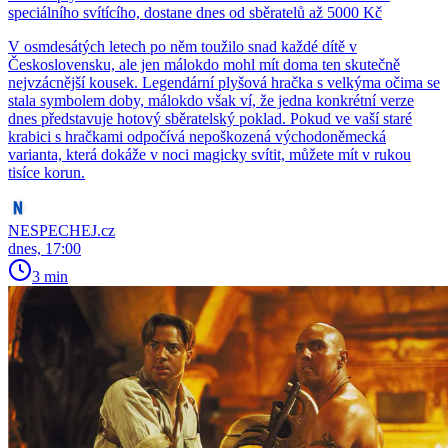
speciálního svítícího, dostane dnes od sběratelů až 5000 Kč
V osmdesátých letech po něm toužilo snad každé dítě v
Československu, ale jen málokdo mohl mít doma ten skutečně
nejvzácnější kousek. Legendární plyšová hračka s velkýma očima se
stala symbolem doby, málokdo však ví, že jedna konkrétní verze
dnes představuje hotový sběratelský poklad. Pokud ve vaší staré
krabici s hračkami odpočívá nepoškozená východoněmecká
varianta, která dokáže v noci magicky svítit, můžete mít v rukou
tisíce korun.
NESPECHEJ.cz
dnes, 17:00
3 min