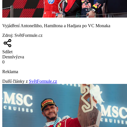
Vyjádření Antonelliho, Hamiltona a Hadjara po VC Monaka
Zdroj
:
SvětFormule.cz
Sdílet
Denní
výzva
0
Reklama
Další články z
SvětFormule.cz