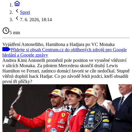
Sport
7. 6. 2026, 18:14
5 min
Vyjádření Antonelliho, Hamiltona a Hadjara po VC Monaka
Přidejte si obsah Centrum.cz do oblíbených zdrojů pro Google
hledání a Google zprávy
Andrea Kimi Antonelli proměnil pole position ve vysněné vítězství
v ulicích Monaka. Za pilotem Mercedesu skončil druhý Lewis
Hamilton ve Ferrari, zatímco domácí favorit se cíle nedočkal. Stupně
vítězů doplnil Isack Hadjar. Co po závodě řekli jezdci, kteří obsadili
první tři příčky?