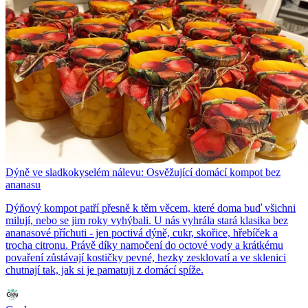
Dýně ve sladkokyselém nálevu: Osvěžující domácí kompot bez
ananasu
Dýňový kompot patří přesně k těm věcem, které doma buď všichni
milují, nebo se jim roky vyhýbali. U nás vyhrála stará klasika bez
ananasové příchuti - jen poctivá dýně, cukr, skořice, hřebíček a
trocha citronu. Právě díky namočení do octové vody a krátkému
povaření zůstávají kostičky pevné, hezky zesklovatí a ve sklenici
chutnají tak, jak si je pamatuji z domácí spíže.