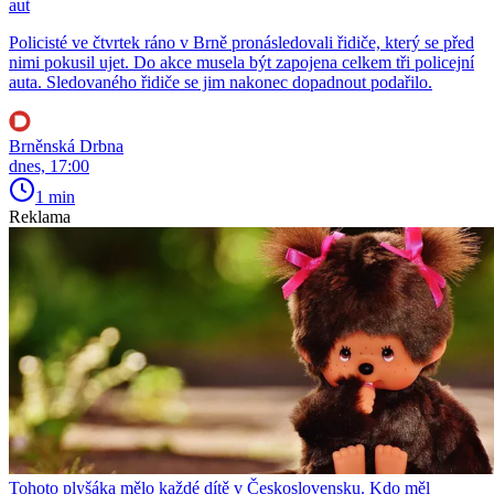
aut
Policisté ve čtvrtek ráno v Brně pronásledovali řidiče, který se před
nimi pokusil ujet. Do akce musela být zapojena celkem tři policejní
auta. Sledovaného řidiče se jim nakonec dopadnout podařilo.
Brněnská Drbna
dnes, 17:00
1 min
Reklama
Tohoto plyšáka mělo každé dítě v Československu. Kdo měl