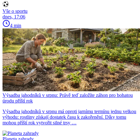
Vše o sportu
dnes, 17:06
4 min
Výsadba jahodníků v srpnu: Právě teď založíte záhon pro bohatou
úrodu příští rok
Výsadba jahodníků v srpnu má oproti jarnímu termínu jednu velkou
výhodu: rostliny získají dostatek času k zakořenění. Díky tomu
mohou příští rok vytvořit silné trsy …
Planeta zahrady