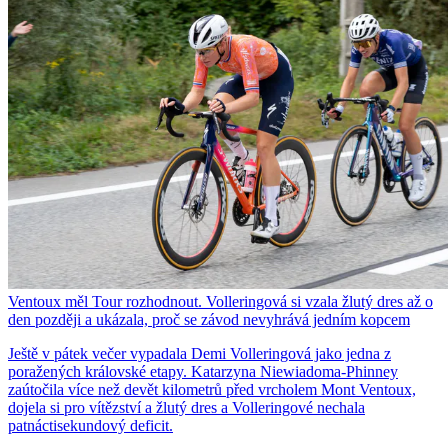
Ventoux měl Tour rozhodnout. Volleringová si vzala žlutý dres až o
den později a ukázala, proč se závod nevyhrává jedním kopcem
Ještě v pátek večer vypadala Demi Volleringová jako jedna z
poražených královské etapy. Katarzyna Niewiadoma-Phinney
zaútočila více než devět kilometrů před vrcholem Mont Ventoux,
dojela si pro vítězství a žlutý dres a Volleringové nechala
patnáctisekundový deficit.