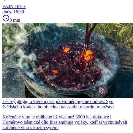
FAJNTIP.cz
dnes, 16:30
3 min
Léčivý glögg, o kterém psal již Homér, pijeme dodnes: Syn
švédského krále si ho objednal na svatbu rekordní množství
Kořeněné víno je oblíbené již více než 3000 let, dokonce i
Homérovo básnické dílo Ilias zmiňuje vojáky, kteří si vychutnávali
kořeněné víno s kozím sýrem.