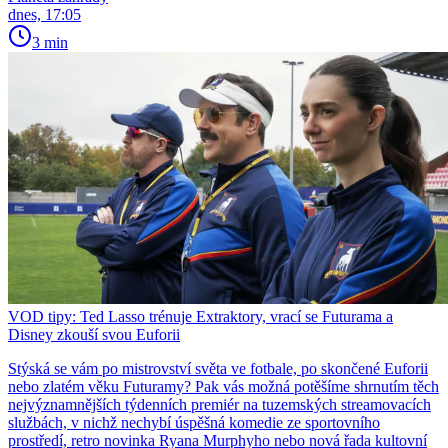
dnes, 17:05
3 min
VOD tipy: Ted Lasso trénuje Extraktory, vrací se Futurama a
Disney zkouší svou Euforii
Stýská se vám po mistrovství světa ve fotbale, po skončené Euforii
nebo zlatém věku Futuramy? Pak vás možná potěšíme shrnutím těch
nejvýznamnějších týdenních premiér na tuzemských streamovacích
službách, v nichž nechybí úspěšná komedie ze sportovního
prostředí, retro novinka Ryana Murphyho nebo nová řada kultovní