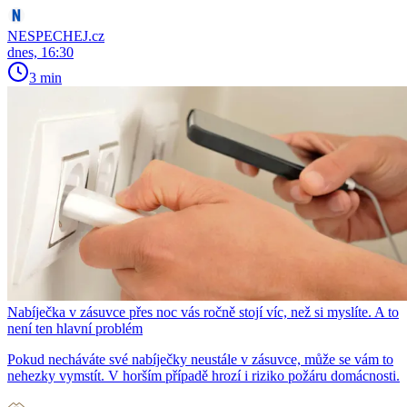
NESPECHEJ.cz
dnes, 16:30
3 min
Nabíječka v zásuvce přes noc vás ročně stojí víc, než si myslíte. A to
není ten hlavní problém
Pokud necháváte své nabíječky neustále v zásuvce, může se vám to
nehezky vymstít. V horším případě hrozí i riziko požáru domácnosti.