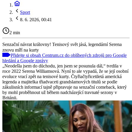
Sport
8. 6. 2026, 00:41
2 min
Senzační návrat královny! Tenisový svět jásá, legendární Serena
znovu míří na kurty
Přidejte si obsah Centrum.cz do oblíbených zdrojů pro Google
hledání a Google zprávy
„Neodešla jsem do důchodu, jen jsem se posunula dál,“ tvrdila v
roce 2022 Serena Williamsová. Nyní to ale vypadá, že se její osobní
evoluce vrací zpět na tenisové kurty. Čtyřiačtyřicetiletá americká
legenda a majitelka třiadvaceti grandslamových titulů se podle
zákulisních informací tajně připravuje na senzační comeback, který
by mohl proběhnout už během nadcházející travnaté sezony v
Británii.