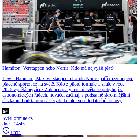
Hamilton, Verstappen nebo Norris: Kdo má nejvyšší plat?
Lewis Hamilton, Max Verstappen a Lando Norris patří mezi nejlépe
placené sportovce na světě. Kdo z pilotů formule 1 si ale v roce
2026 vydělá nejvíce? Zatímco platy mistrů světa se pohybují v
astronomických řádech, nováčci začínají s podstatně skromnějšími
částkami. Podstatnou část výdělku ale tvoří dodatečné bonusy.
SvětFormule.cz
dnes, 14:46
3 min