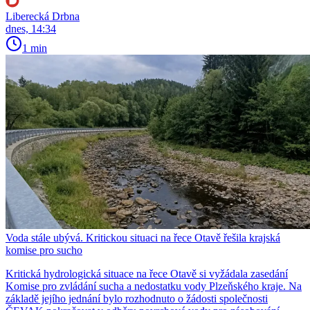
Liberecká Drbna
dnes, 14:34
1 min
Voda stále ubývá. Kritickou situaci na řece Otavě řešila krajská
komise pro sucho
Kritická hydrologická situace na řece Otavě si vyžádala zasedání
Komise pro zvládání sucha a nedostatku vody Plzeňského kraje. Na
základě jejího jednání bylo rozhodnuto o žádosti společnosti