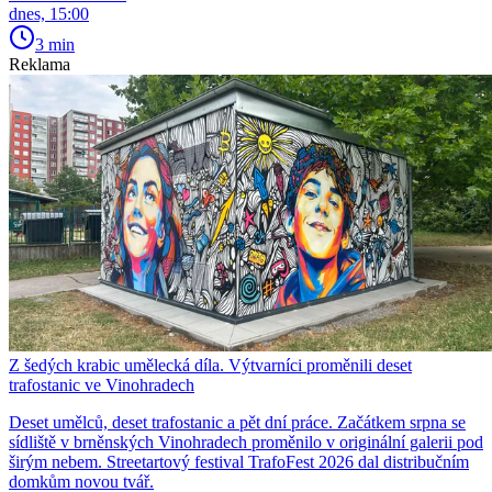
dnes, 15:00
3 min
Reklama
Z šedých krabic umělecká díla. Výtvarníci proměnili deset
trafostanic ve Vinohradech
Deset umělců, deset trafostanic a pět dní práce. Začátkem srpna se
sídliště v brněnských Vinohradech proměnilo v originální galerii pod
širým nebem. Streetartový festival TrafoFest 2026 dal distribučním
domkům novou tvář.