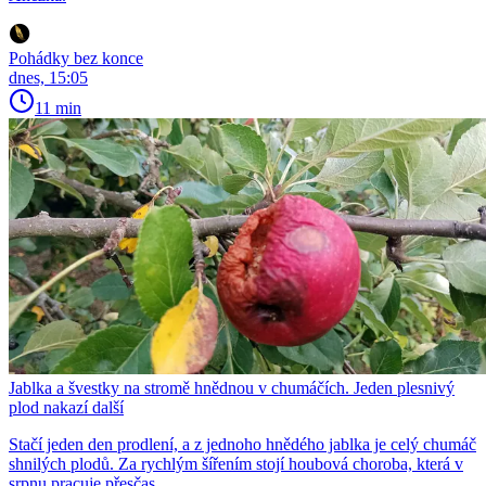
Pohádky bez konce
dnes, 15:05
11 min
Jablka a švestky na stromě hnědnou v chumáčích. Jeden plesnivý
plod nakazí další
Stačí jeden den prodlení, a z jednoho hnědého jablka je celý chumáč
shnilých plodů. Za rychlým šířením stojí houbová choroba, která v
srpnu pracuje přesčas.