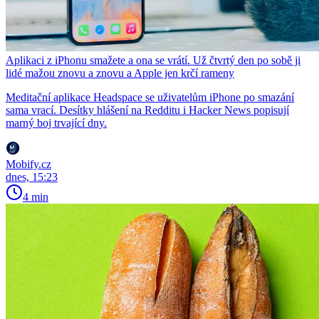
Aplikaci z iPhonu smažete a ona se vrátí. Už čtvrtý den po sobě ji
lidé mažou znovu a znovu a Apple jen krčí rameny
Meditační aplikace Headspace se uživatelům iPhone po smazání
sama vrací. Desítky hlášení na Redditu i Hacker News popisují
marný boj trvající dny.
Mobify.cz
dnes, 15:23
4 min