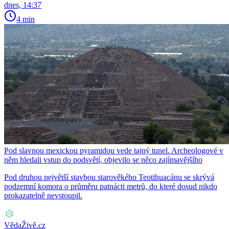
dnes, 14:37
4 min
Pod slavnou mexickou pyramidou vede tajný tunel. Archeologové v
něm hledali vstup do podsvětí, objevilo se něco zajímavějšího
Pod druhou největší stavbou starověkého Teotihuacánu se skrývá
podzemní komora o průměru patnácti metrů, do které dosud nikdo
prokazatelně nevstoupil.
VědaŽivě.cz