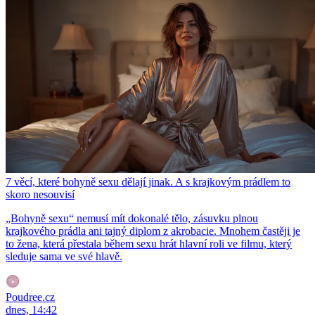
7 věcí, které bohyně sexu dělají jinak. A s krajkovým prádlem to
skoro nesouvisí
„Bohyně sexu“ nemusí mít dokonalé tělo, zásuvku plnou
krajkového prádla ani tajný diplom z akrobacie. Mnohem častěji je
to žena, která přestala během sexu hrát hlavní roli ve filmu, který
sleduje sama ve své hlavě.
Poudree.cz
dnes, 14:42