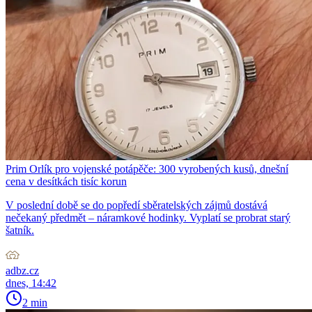
Prim Orlík pro vojenské potápěče: 300 vyrobených kusů, dnešní
cena v desítkách tisíc korun
V poslední době se do popředí sběratelských zájmů dostává
nečekaný předmět – náramkové hodinky. Vyplatí se probrat starý
šatník.
adbz.cz
dnes, 14:42
2 min