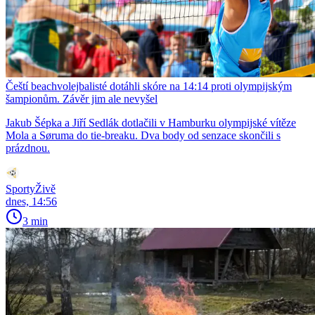
Čeští beachvolejbalisté dotáhli skóre na 14:14 proti olympijským
šampionům. Závěr jim ale nevyšel
Jakub Šépka a Jiří Sedlák dotlačili v Hamburku olympijské vítěze
Mola a Søruma do tie-breaku. Dva body od senzace skončili s
prázdnou.
SportyŽivě
dnes, 14:56
3 min