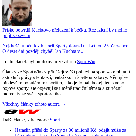
Priske potvrdil Kuchtovo přeřazení k béčku. Rozuzlení by mohlo
přijít ze severu
Nejdražší útočník v historii Sparty dorazil na Letnou 25. července.
O deset dní později chyběl Jan Kuchta v...
Tento článek byl publikován ze zdrojů
SportWin
Články ze SportWin.cz přinášejí svěží pohled na sport – kombinují
aktuální zprávy s lehkostí, nadsázkou i špetkou zábavy. Věnují se
především populárním sportům, jako je fotbal, hokej, tenis nebo
bojové sporty, ale objevují se i méně tradiční témata a kuriózní
momenty ze světa sportovního...
Všechny články tohoto autora →
Další články z kategorie
Sport
Haraslín přišel do Sparty za 36 milionů Kč, odejít může za
145 milionů. Láká ho Saúdská Arábie a solidní gáže