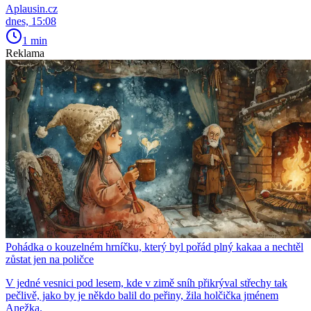
Aplausin.cz
dnes, 15:08
1 min
Reklama
Pohádka o kouzelném hrníčku, který byl pořád plný kakaa a nechtěl
zůstat jen na poličce
V jedné vesnici pod lesem, kde v zimě sníh přikrýval střechy tak
pečlivě, jako by je někdo balil do peřiny, žila holčička jménem
Anežka.