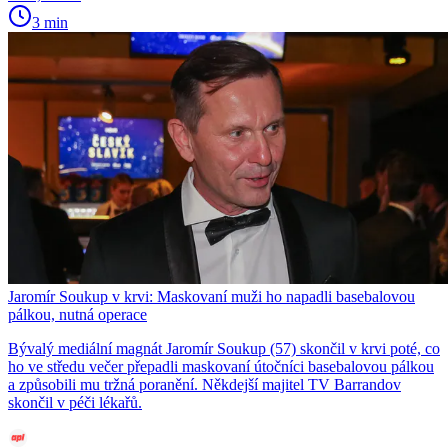
3 min
Jaromír Soukup v krvi: Maskovaní muži ho napadli basebalovou
pálkou, nutná operace
Bývalý mediální magnát Jaromír Soukup (57) skončil v krvi poté, co
ho ve středu večer přepadli maskovaní útočníci basebalovou pálkou
a způsobili mu tržná poranění. Někdejší majitel TV Barrandov
skončil v péči lékařů.