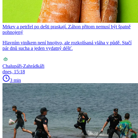
Mrkev a petržel po dešti praskají. Záhon přitom nemusí být špatně
pohnojený
Hlavním viníkem není hnojivo, ale rozkolísaná vláha v půdě. Stačí
pár dnů sucha a jeden vydatný déšť.
Chalupáři-Zahrádkáři
dnes, 15:18
3 min