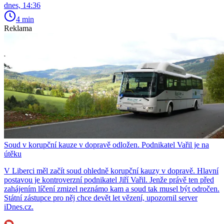
dnes, 14:36
4 min
Reklama
Soud v korupční kauze v dopravě odložen. Podnikatel Vařil je na
útěku
V Liberci měl začít soud ohledně korupční kauzy v dopravě. Hlavní
postavou je kontroverzní podnikatel Jiří Vařil. Jenže právě ten před
zahájením líčení zmizel neznámo kam a soud tak musel být odročen.
Státní zástupce pro něj chce devět let vězení, upozornil server
iDnes.cz.