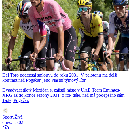
Del Toro podepsal smlouvu do roku 2031. V pelotonu má delší
kontrakt než Pogačar, jeho vlastní týmový lídr
Dvaadvacetiletý Mexičan si zajistil místo v UAE Team Emirates-
XRG až do konce sezony 2031, o rok déle, než má podepsáno sám
Tadej Pogačar.
SportyŽivě
dnes, 15:02