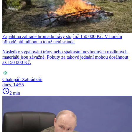
Zapálit na zahradě hromadu trávy stojí až 150 000 Kč. V horším
případě půl milionu a to už není sranda
Následky vypalování trávy nebo spalování nevhodných rostlinných
materiálů jsou závažné. Pokuty za takové jednání mohou dosáhnout
až 150 000 Kč.
Chalupáři-Zahrádkáři
dnes, 14:55
2 min