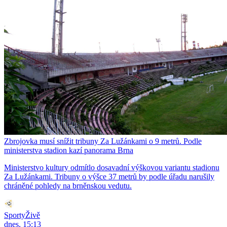
Zbrojovka musí snížit tribuny Za Lužánkami o 9 metrů. Podle
ministerstva stadion kazí panorama Brna
Ministerstvo kultury odmítlo dosavadní výškovou variantu stadionu
Za Lužánkami. Tribuny o výšce 37 metrů by podle úřadu narušily
chráněné pohledy na brněnskou vedutu.
SportyŽivě
dnes, 15:13