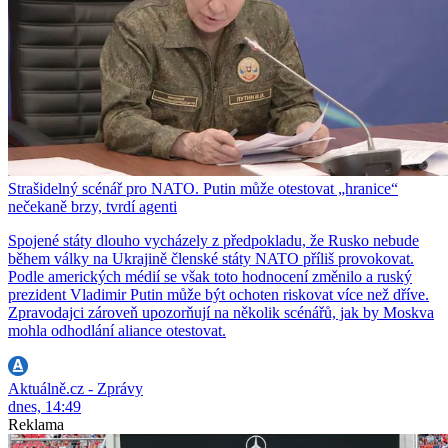
Strašidelný scénář pro NATO. Putin může otestovat „hranice“
nečekaně brzy, tvrdí agenti
Spojené státy dlouho vycházely z předpokladu, že Rusko nebude
během války na Ukrajině členské státy NATO příliš provokovat.
Podle amerických médií se však toto hodnocení změnilo a ruský
prezident Vladimir Putin může být ochoten riskovat více než dříve.
Zpravodajci zároveň upozorňují na několik scénářů, jak by Moskva
mohla odhodlání aliance otestovat.
Aktuálně.cz - Zprávy
dnes, 14:49
Reklama