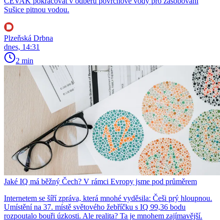
ČEVAK pokračovat v odběru povrchové vody pro zásobování
Sušice pitnou vodou.
Plzeňská Drbna
dnes, 14:31
2 min
Jaké IQ má běžný Čech? V rámci Evropy jsme pod průměrem
Internetem se šíří zpráva, která mnohé vyděsila: Češi prý hloupnou.
Umístění na 37. místě světového žebříčku s IQ 99,36 bodu
rozpoutalo bouři úzkosti. Ale realita? Ta je mnohem zajímavější.