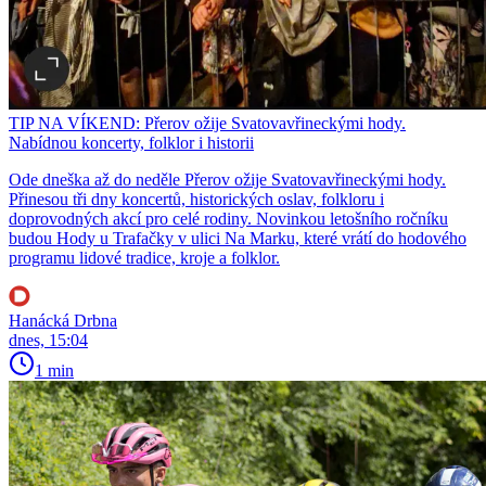
TIP NA VÍKEND: Přerov ožije Svatovavřineckými hody.
Nabídnou koncerty, folklor i historii
Ode dneška až do neděle Přerov ožije Svatovavřineckými hody.
Přinesou tři dny koncertů, historických oslav, folkloru i
doprovodných akcí pro celé rodiny. Novinkou letošního ročníku
budou Hody u Trafačky v ulici Na Marku, které vrátí do hodového
programu lidové tradice, kroje a folklor.
Hanácká Drbna
dnes, 15:04
1 min