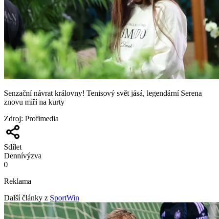
Senzační návrat královny! Tenisový svět jásá, legendární Serena
znovu míří na kurty
Zdroj
:
Profimedia
Sdílet
Denní
výzva
0
Reklama
Další články z
SportWin