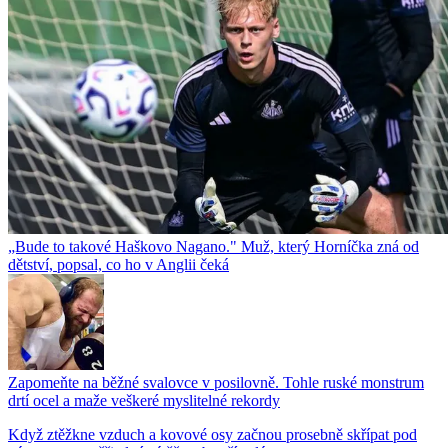
„Bude to takové Haškovo Nagano." Muž, který Horníčka zná od
dětství, popsal, co ho v Anglii čeká
Zapomeňte na běžné svalovce v posilovně. Tohle ruské monstrum
drtí ocel a maže veškeré myslitelné rekordy
Když ztěžkne vzduch a kovové osy začnou prosebně skřípat pod