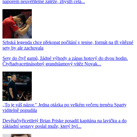
náporem neuvěřitelné zátěže, zbystří celá...
Srbská legenda chce překopat počítání v tenise, formát na tři vítězné
sety by ale zachovala
Sety do čtyř gamů, žádné výhody a zápas hotový do dvou hodin.
Čtyřiadvacetinásobný grandslamový vítěz Novak...
„To je váš názor." Jedna otázka po velkém večeru trenéra Sparty
viditelně popudila
Devětačtyřicetiletý Brian Priske posadil kapitána na lavičku a do
základní sestavy poslal muže, který byl...