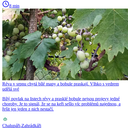
8 min
Réva v srpnu chytá bílé mapy a bobule praskají. Vlhko s vedrem
udělá své
Bílý povlak na listech révy a prasklé bobule nejsou projevy jedné
choroby. Je to signál, že se na keři sešlo víc problémů najednou, a
řešit jen jeden z nich nestačí.
Chalupáři-Zahrádkáři