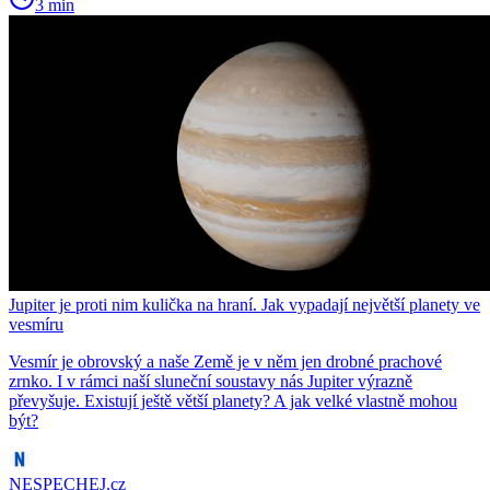
3 min
Jupiter je proti nim kulička na hraní. Jak vypadají největší planety ve
vesmíru
Vesmír je obrovský a naše Země je v něm jen drobné prachové
zrnko. I v rámci naší sluneční soustavy nás Jupiter výrazně
převyšuje. Existují ještě větší planety? A jak velké vlastně mohou
být?
NESPECHEJ.cz