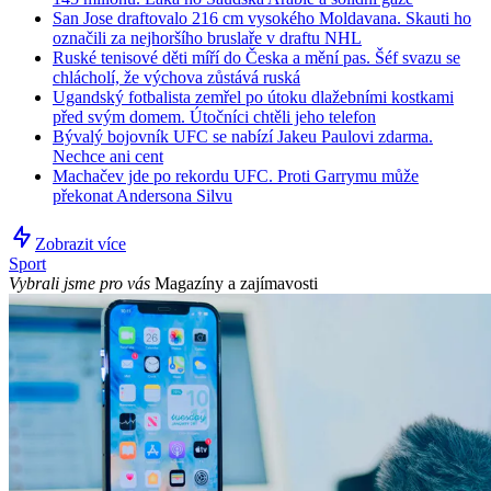
San Jose draftovalo 216 cm vysokého Moldavana. Skauti ho
označili za nejhoršího bruslaře v draftu NHL
Ruské tenisové děti míří do Česka a mění pas. Šéf svazu se
chlácholí, že výchova zůstává ruská
Ugandský fotbalista zemřel po útoku dlažebními kostkami
před svým domem. Útočníci chtěli jeho telefon
Bývalý bojovník UFC se nabízí Jakeu Paulovi zdarma.
Nechce ani cent
Machačev jde po rekordu UFC. Proti Garrymu může
překonat Andersona Silvu
Zobrazit více
Sport
Vybrali jsme pro vás
Magazíny a zajímavosti