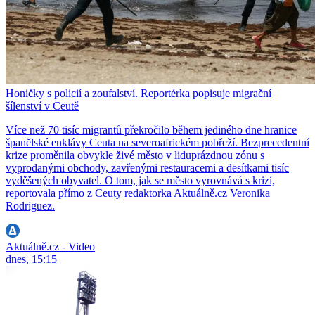
Honičky s policií a zoufalství. Reportérka popisuje migrační
šílenství v Ceutě
Více než 70 tisíc migrantů překročilo během jediného dne hranice
španělské enklávy Ceuta na severoafrickém pobřeží. Bezprecedentní
krize proměnila obvykle živé město v liduprázdnou zónu s
vyprodanými obchody, zavřenými restauracemi a desítkami tisíc
vyděšených obyvatel. O tom, jak se město vyrovnává s krizí,
reportovala přímo z Ceuty redaktorka Aktuálně.cz Veronika
Rodriguez.
Aktuálně.cz - Video
dnes, 15:15