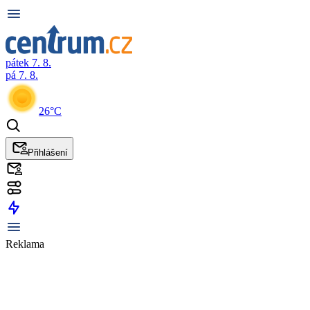
pátek 7. 8.
pá 7. 8.
26°C
Přihlášení
Reklama