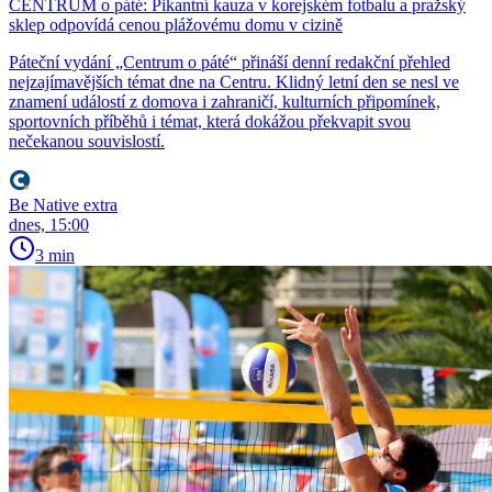
CENTRUM o páté: Pikantní kauza v korejském fotbalu a pražský
sklep odpovídá cenou plážovému domu v cizině
Páteční vydání „Centrum o páté“ přináší denní redakční přehled
nejzajímavějších témat dne na Centru. Klidný letní den se nesl ve
znamení událostí z domova i zahraničí, kulturních připomínek,
sportovních příběhů i témat, která dokážou překvapit svou
nečekanou souvislostí.
Be Native extra
dnes, 15:00
3 min