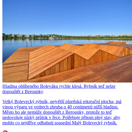
Hladina oblíbeného Boleváku rychle klesá. Rybník teď nelze
dopouštět z Berounky
Velký Bolevecký rybník, největší plzeňská rekreační plocha, má
vinou výparu ve vedrech zhruba o 40 centimetrů nižší hladinu.
Město ho ale nemůže dopouštět z Berounky, protože to teď
nedovoluje nízký průtok v řece. Potřebuje přitom plný stav, aby
mohlo co nejdříve odbahnit sousední Malý Bolevecký rybník.