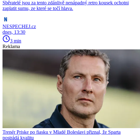
Sběratelé jsou za tento zdánlivě nenápadný retro kousek ochotni
zaplatit sumu, ze které se točí hlava.
NESPECHEJ.cz
dnes, 13:30
3 min
Reklama
Trenér Priske po fiasku v Mladé Boleslavi přiznal, že Sparta
postrádá kvalitu