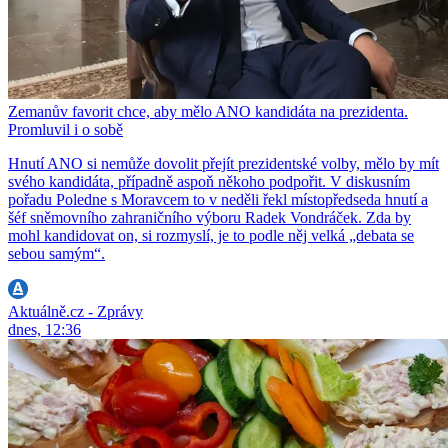
Zemanův favorit chce, aby mělo ANO kandidáta na prezidenta.
Promluvil i o sobě
Hnutí ANO si nemůže dovolit přejít prezidentské volby, mělo by mít
svého kandidáta, případně aspoň někoho podpořit. V diskusním
pořadu Poledne s Moravcem to v neděli řekl místopředseda hnutí a
šéf sněmovního zahraničního výboru Radek Vondráček. Zda by
mohl kandidovat on, si rozmyslí, je to podle něj velká „debata se
sebou samým“.
Aktuálně.cz - Zprávy
dnes, 12:36