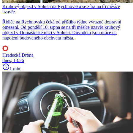
Kruhový objezd v Solnici na Rychnovsku se zítra na tři měsíce
uzavře
Řidiče na Rychnovsku čeká od příštího týdne výrazné dopravní
omezení. Od pondělí 10. srpna se na tři měsíce uzavře kruhový
objezd v Domašínské ulici v Solnici. Důvodem jsou práce na
napojení budovaného obchvatu města.
Hradecká Drbna
dnes, 13:26
1 min