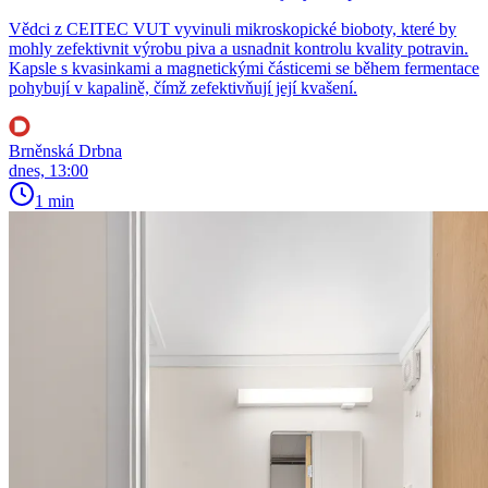
Vědci z CEITEC VUT vyvinuli mikroskopické bioboty, které by
mohly zefektivnit výrobu piva a usnadnit kontrolu kvality potravin.
Kapsle s kvasinkami a magnetickými částicemi se během fermentace
pohybují v kapalině, čímž zefektivňují její kvašení.
Brněnská Drbna
dnes, 13:00
1 min