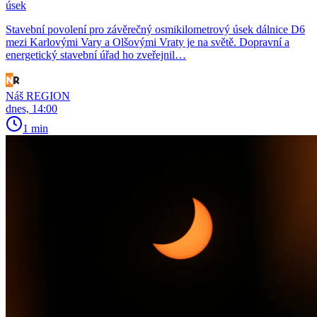
úsek
Stavební povolení pro závěrečný osmikilometrový úsek dálnice D6
mezi Karlovými Vary a Olšovými Vraty je na světě. Dopravní a
energetický stavební úřad ho zveřejnil…
Náš REGION
dnes, 14:00
1 min