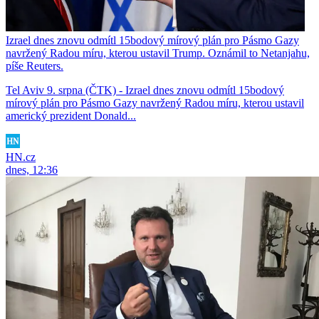
Izrael dnes znovu odmítl 15bodový mírový plán pro Pásmo Gazy
navržený Radou míru, kterou ustavil Trump. Oznámil to Netanjahu,
píše Reuters.
Tel Aviv 9. srpna (ČTK) - Izrael dnes znovu odmítl 15bodový
mírový plán pro Pásmo Gazy navržený Radou míru, kterou ustavil
americký prezident Donald...
HN.cz
dnes, 12:36