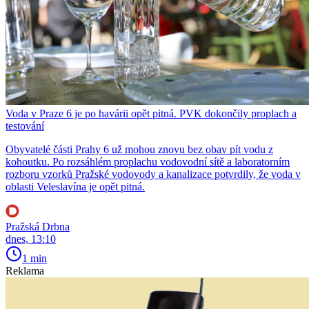
Voda v Praze 6 je po havárii opět pitná. PVK dokončily proplach a
testování
Obyvatelé části Prahy 6 už mohou znovu bez obav pít vodu z
kohoutku. Po rozsáhlém proplachu vodovodní sítě a laboratorním
rozboru vzorků Pražské vodovody a kanalizace potvrdily, že voda v
oblasti Veleslavína je opět pitná.
Pražská Drbna
dnes, 13:10
1 min
Reklama