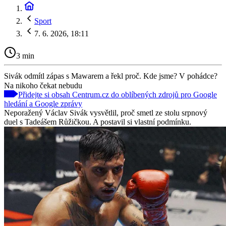
Sport
7. 6. 2026, 18:11
3 min
Sivák odmítl zápas s Mawarem a řekl proč. Kde jsme? V pohádce?
Na nikoho čekat nebudu
Přidejte si obsah Centrum.cz do oblíbených zdrojů pro Google
hledání a Google zprávy
Neporažený Václav Sivák vysvětlil, proč smetl ze stolu srpnový
duel s Tadeášem Růžičkou. A postavil si vlastní podmínku.