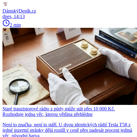
DámskýDeník.cz
dnes, 14:13
2 min
Staré tranzistorové rádio z půdy může stát přes 10 000 Kč.
Rozhoduje jedna věc, kterou většina přehlédne
Není to značka, není to stáří. U dvou identických rádií Tesla T58 z
jedné inzertní stránky dělá rozdíl v ceně přes padesát procent jediná
věc, původní barva.