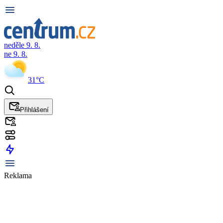
neděle 9. 8.
ne 9. 8.
31°C
Přihlášení
Reklama