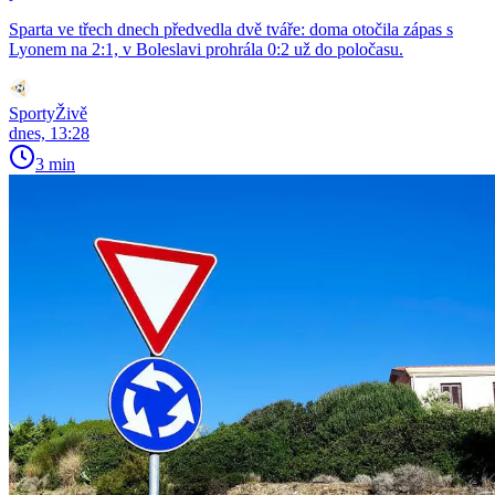
Sparta ve třech dnech předvedla dvě tváře: doma otočila zápas s
Lyonem na 2:1, v Boleslavi prohrála 0:2 už do poločasu.
SportyŽivě
dnes, 13:28
3 min