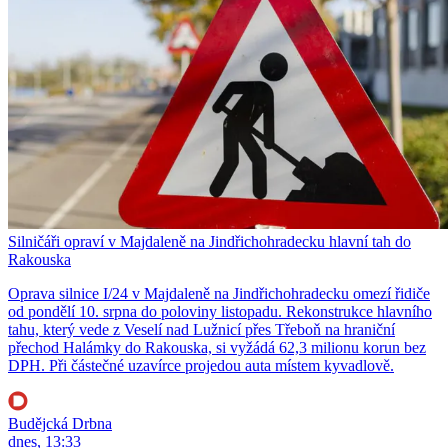
Silničáři opraví v Majdaleně na Jindřichohradecku hlavní tah do
Rakouska
Oprava silnice I/24 v Majdaleně na Jindřichohradecku omezí řidiče
od pondělí 10. srpna do poloviny listopadu. Rekonstrukce hlavního
tahu, který vede z Veselí nad Lužnicí přes Třeboň na hraniční
přechod Halámky do Rakouska, si vyžádá 62,3 milionu korun bez
DPH. Při částečné uzavírce projedou auta místem kyvadlově.
Budějcká Drbna
dnes, 13:33