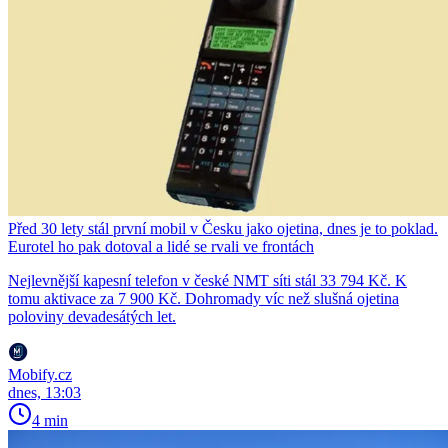
Před 30 lety stál první mobil v Česku jako ojetina, dnes je to poklad.
Eurotel ho pak dotoval a lidé se rvali ve frontách
Nejlevnější kapesní telefon v české NMT síti stál 33 794 Kč. K
tomu aktivace za 7 900 Kč. Dohromady víc než slušná ojetina
poloviny devadesátých let.
Mobify.cz
dnes, 13:03
4 min