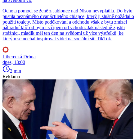
na svědomí víc
Ochota pomoci se ženě z Jablonce nad Nisou nevyplatila. Do bytu
pustila neznámého dvanáctiletého chlapce, který ji slušně požádal o
použití toalety. Místo poděkování a odchodu však z bytu zmizel
náhradní klíč od bytu i s čipem od vchodu. Jak následně zjistili
strážníci, mladík měl ten den na svědomí už více výstřelků, ke
kterým se nechal inspirovat videi na sociální síti TikTok.
Liberecká Drbna
dnes, 13:00
2 min
Reklama