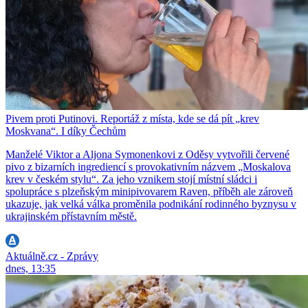
Pivem proti Putinovi. Reportáž z místa, kde se dá pít „krev
Moskvana“. I díky Čechům
Manželé Viktor a Aljona Symonenkovi z Oděsy vytvořili červené
pivo z bizarních ingrediencí s provokativním názvem „Moskalova
krev v českém stylu“. Za jeho vznikem stojí místní sládci i
spolupráce s plzeňským minipivovarem Raven, příběh ale zároveň
ukazuje, jak velká válka proměnila podnikání rodinného byznysu v
ukrajinském přístavním městě.
Aktuálně.cz - Zprávy
dnes, 13:35