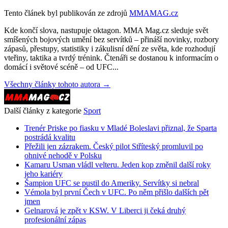
Tento článek byl publikován ze zdrojů
MMAMAG.cz
Kde končí slova, nastupuje oktagon. MMA Mag.cz sleduje svět
smíšených bojových umění bez servítků – přináší novinky, rozbory
zápasů, přestupy, statistiky i zákulisní dění ze světa, kde rozhodují
vteřiny, taktika a tvrdý trénink. Čtenáři se dostanou k informacím o
domácí i světové scéně – od UFC...
Všechny články tohoto autora →
Další články z kategorie
Sport
Trenér Priske po fiasku v Mladé Boleslavi přiznal, že Sparta
postrádá kvalitu
Přežili jen zázrakem. Český pilot Stříteský promluvil po
ohnivé nehodě v Polsku
Kamaru Usman vládl velteru. Jeden kop změnil další roky
jeho kariéry
Šampion UFC se pustil do Ameriky. Servítky si nebral
Vémola byl první Čech v UFC. Po něm přišlo dalších pět
jmen
Gelnarová je zpět v KSW. V Liberci ji čeká druhý
profesionální zápas