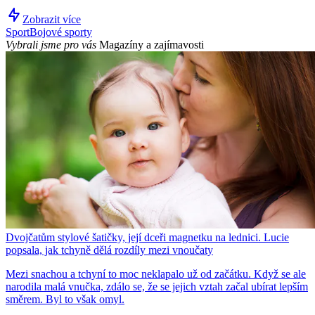
Zobrazit více
Sport
Bojové sporty
Vybrali jsme pro vás
Magazíny a zajímavosti
Dvojčatům stylové šatičky, její dceři magnetku na lednici. Lucie
popsala, jak tchyně dělá rozdíly mezi vnoučaty
Mezi snachou a tchyní to moc neklapalo už od začátku. Když se ale
narodila malá vnučka, zdálo se, že se jejich vztah začal ubírat lepším
směrem. Byl to však omyl.