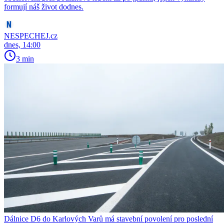
formují náš život dodnes.
NESPECHEJ.cz
dnes, 14:00
3 min
Dálnice D6 do Karlových Varů má stavební povolení pro poslední