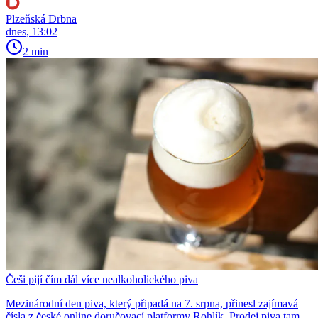
Plzeňská Drbna
dnes, 13:02
2 min
Češi pijí čím dál více nealkoholického piva
Mezinárodní den piva, který připadá na 7. srpna, přinesl zajímavá
čísla z české online doručovací platformy Rohlík. Prodej piva tam