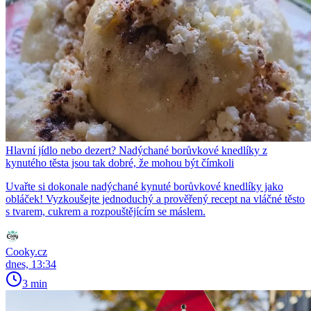
Hlavní jídlo nebo dezert? Nadýchané borůvkové knedlíky z
kynutého těsta jsou tak dobré, že mohou být čímkoli
Uvařte si dokonale nadýchané kynuté borůvkové knedlíky jako
obláček! Vyzkoušejte jednoduchý a prověřený recept na vláčné těsto
s tvarem, cukrem a rozpouštějícím se máslem.
Cooky.cz
dnes, 13:34
3 min