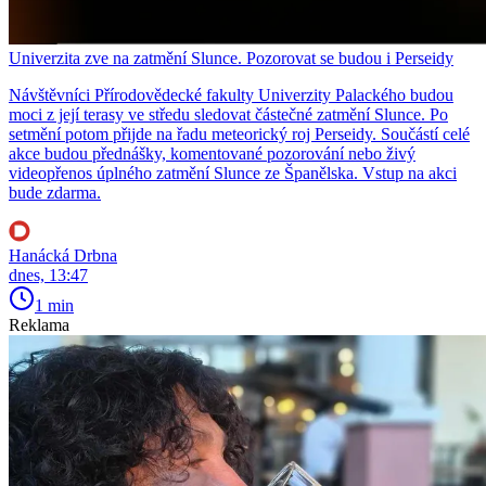
Univerzita zve na zatmění Slunce. Pozorovat se budou i Perseidy
Návštěvníci Přírodovědecké fakulty Univerzity Palackého budou
moci z její terasy ve středu sledovat částečné zatmění Slunce. Po
setmění potom přijde na řadu meteorický roj Perseidy. Součástí celé
akce budou přednášky, komentované pozorování nebo živý
videopřenos úplného zatmění Slunce ze Španělska. Vstup na akci
bude zdarma.
Hanácká Drbna
dnes, 13:47
1 min
Reklama