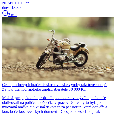
NESPECHEJ.cz
dnes, 13:30
2 min
Cena plechových hraček československé výroby raketově stoupá.
Za tuto titěrnou motorku zaplatí sběratelé 30 000 Kč
Možná jste ji jako děti proháněli po koberci v obýváku, nebo tiše
obdivovali na poličce u dědečka v pracovně. Tehdy to byla jen
milovaná hračka či vkusná dekorace za pár korun, která dotvářela
kouzlo československých domovů. Dnes je ale všechno jinak.