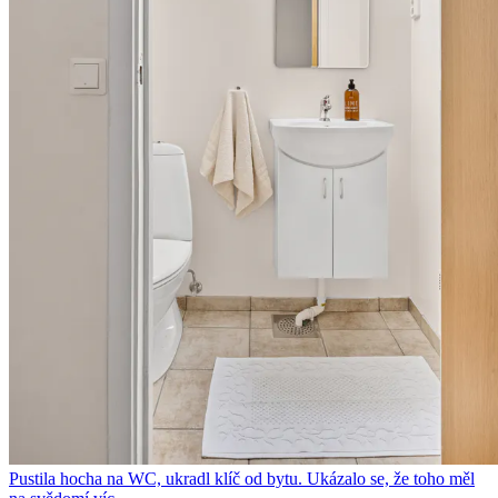
Pustila hocha na WC, ukradl klíč od bytu. Ukázalo se, že toho měl