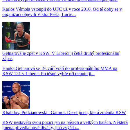
Karlos Vémola vstoupil do UFC už v roce 2010. Od té doby se v
organizaci objevili Viktor Pešta, Lucie...
Gelnarová je zpět v KSW. V Liberci ji čeká druhý profesionální
zápas
Hanka Gelnarová se 19. září vrátí do profesionálního MMA na
KSW 121 v Liberci. Po těsné výhře při debutu ji...
Khalidov, Pudzianowski i Gamrot. Deset jmen, která změnila KSW
KSW nestavělo svou pozici jen na pásech a velkých halách. Některá
jména přivedla nové diváky, jiná zvýšila...