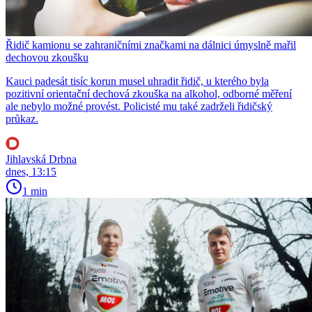
Řidič kamionu se zahraničními značkami na dálnici úmyslně mařil
dechovou zkoušku
Kauci padesát tisíc korun musel uhradit řidič, u kterého byla
pozitivní orientační dechová zkouška na alkohol, odborné měření
ale nebylo možné provést. Policisté mu také zadrželi řidičský
průkaz.
Jihlavská Drbna
dnes, 13:15
1 min