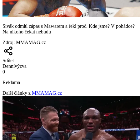
Sivák odmítl zápas s Mawarem a řekl proč. Kde jsme? V pohádce?
Na nikoho čekat nebudu
Zdroj
:
MMAMAG.cz
Sdílet
Denní
výzva
0
Reklama
Další články z
MMAMAG.cz