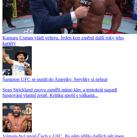
Kamaru Usman vládl velteru. Jeden kop změnil další roky jeho
kariéry
Šampion UFC se pustil do Ameriky. Servítky si nebral
Sean Strickland znovu zamířil mimo klec a tentokrát napadl
fungování vlastní země. Kritiku spojil s válkami...
Vémola byl první Čech v UFC. Po něm přišlo dalších pět jmen