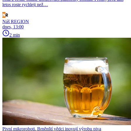
letos roste rychleji než…
Náš REGION
dnes, 13:00
2 min
Pivní mikroroboti. Brněnští vědci inovují výrobu piva