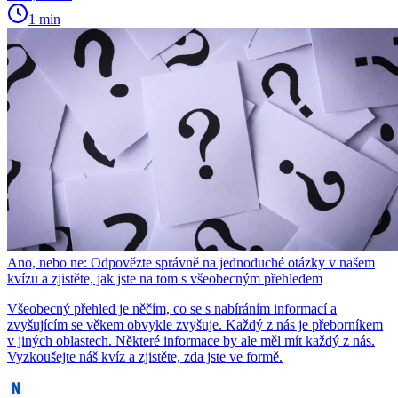
1 min
Ano, nebo ne: Odpovězte správně na jednoduché otázky v našem
kvízu a zjistěte, jak jste na tom s všeobecným přehledem
Všeobecný přehled je něčím, co se s nabíráním informací a
zvyšujícím se věkem obvykle zvyšuje. Každý z nás je přeborníkem
v jiných oblastech. Některé informace by ale měl mít každý z nás.
Vyzkoušejte náš kvíz a zjistěte, zda jste ve formě.