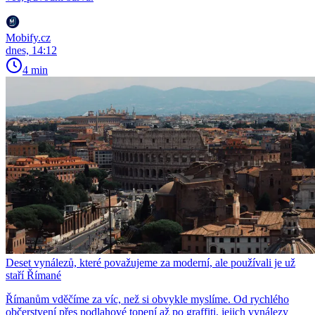
Mobify.cz
dnes, 14:12
4 min
Deset vynálezů, které považujeme za moderní, ale používali je už
staří Římané
Římanům vděčíme za víc, než si obvykle myslíme. Od rychlého
občerstvení přes podlahové topení až po graffiti, jejich vynálezy