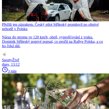
Přežili jen zázrakem. Český pilot Stříteský promluvil po ohnivé
nehodě v Polsku
Náraz do stromu ve 120 km/h, oheň, vyprošťování z vraku.
Dominik Stříteský poprvé popsal, co prožil na Rallye Polska, a co
ho čeká dál.
SportyŽivě
dnes, 13:12
3 min