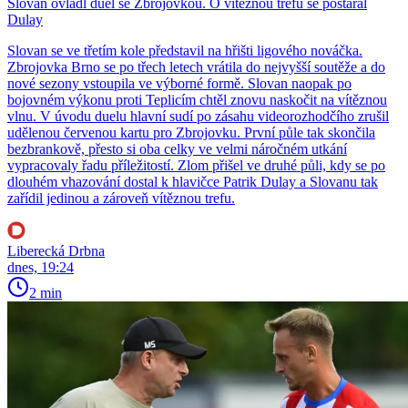
Slovan ovládl duel se Zbrojovkou. O vítěznou trefu se postaral
Dulay
Slovan se ve třetím kole představil na hřišti ligového nováčka.
Zbrojovka Brno se po třech letech vrátila do nejvyšší soutěže a do
nové sezony vstoupila ve výborné formě. Slovan naopak po
bojovném výkonu proti Teplicím chtěl znovu naskočit na vítěznou
vlnu. V úvodu duelu hlavní sudí po zásahu videorozhodčího zrušil
udělenou červenou kartu pro Zbrojovku. První půle tak skončila
bezbrankově, přesto si oba celky ve velmi náročném utkání
vypracovaly řadu příležitostí. Zlom přišel ve druhé půli, kdy se po
dlouhém vhazování dostal k hlavičce Patrik Dulay a Slovanu tak
zařídil jedinou a zároveň vítěznou trefu.
Liberecká Drbna
dnes, 19:24
2 min