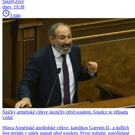
SportyŽivě
dnes, 19:38
3 min
Špičky arménské církve skončily před soudem. Soudce se případu
vzdal
Hlava Arménské apoštolské církve, katolikos Garegin II., a dalších
šest prelátů v pátek stanuli před soudem. První jednání, uspořádané