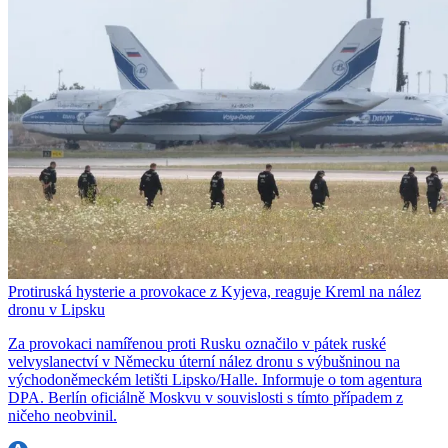
Protiruská hysterie a provokace z Kyjeva, reaguje Kreml na nález
dronu v Lipsku
Za provokaci namířenou proti Rusku označilo v pátek ruské
velvyslanectví v Německu úterní nález dronu s výbušninou na
východoněmeckém letišti Lipsko/Halle. Informuje o tom agentura
DPA. Berlín oficiálně Moskvu v souvislosti s tímto případem z
ničeho neobvinil.