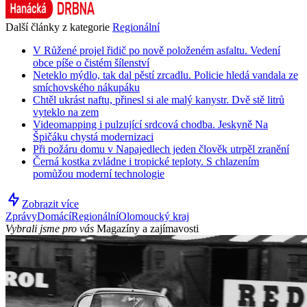
Další články z kategorie
Regionální
V Růžené projel řidič po nově položeném asfaltu. Vedení
obce píše o čistém šílenství
Neteklo mýdlo, tak dal pěstí zrcadlu. Policie hledá vandala ze
smíchovského nákupáku
Chtěl ukrást naftu, přinesl si ale malý kanystr. Dvě stě litrů
vyteklo na zem
Videomapping i pulzující srdcová chodba. Jeskyně Na
Špičáku chystá modernizaci
Při požáru domu v Napajedlech jeden člověk utrpěl zranění
Černá kostka zvládne i tropické teploty. S chlazením
pomůžou moderní technologie
Zobrazit více
Zprávy
Domácí
Regionální
Olomoucký kraj
Vybrali jsme pro vás
Magazíny a zajímavosti