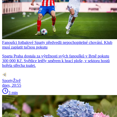
Fanoušci fotbalové Sparty předvedli nepochopitelné chování. Klub
musí zaplatit tučnou pokutu
Sparta Praha dostala za výtržnosti svých fanoušků v Brně pokutu
300 000 Kč. Světlice letěly směrem k hrací ploše, v sektoru hostů
hořela střecha toalet.
SportyŽivě
dnes, 20:55
3 min