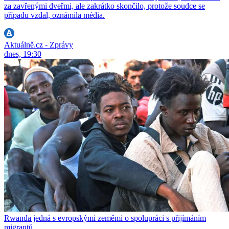
za zavřenými dveřmi, ale zakrátko skončilo, protože soudce se
případu vzdal, oznámila média.
Aktuálně.cz - Zprávy
dnes, 19:30
Rwanda jedná s evropskými zeměmi o spolupráci s přijímáním
migrantů