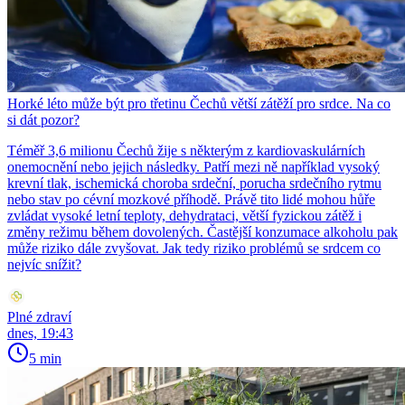
Horké léto může být pro třetinu Čechů větší zátěží pro srdce. Na co
si dát pozor?
Téměř 3,6 milionu Čechů žije s některým z kardiovaskulárních
onemocnění nebo jejich následky. Patří mezi ně například vysoký
krevní tlak, ischemická choroba srdeční, porucha srdečního rytmu
nebo stav po cévní mozkové příhodě. Právě tito lidé mohou hůře
zvládat vysoké letní teploty, dehydrataci, větší fyzickou zátěž i
změny režimu během dovolených. Častější konzumace alkoholu pak
může riziko dále zvyšovat. Jak tedy riziko problémů se srdcem co
nejvíc snížit?
Plné zdraví
dnes, 19:43
5 min