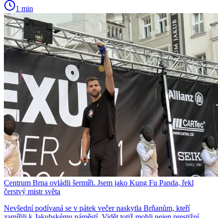
1 min
Centrum Brna ovládli šermíři. Jsem jako Kung Fu Panda, řekl
čerstvý mistr světa
Nevšední podívaná se v pátek večer naskytla Brňanům, kteří
zamířili k Jakubskému náměstí. Vidět totiž mohli nejen prestižní