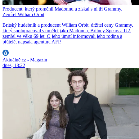
Producent, který proměnil Madonnu a získal s ní tři Grammy.
Zemřel William Orbit
Britský hudebník a producent William Orbit, držitel ceny Grammy,
který spolupracoval s umělci jako Madonna, Britney Spears a U2,
zemřel ve věku 69 let. O jeho úmrtí informovali jeho rodina a
přátelé, napsala agentura AFP.
Aktuálně.cz - Magazín
dnes, 18:22