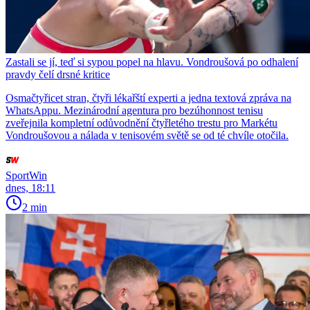
Zastali se jí, teď si sypou popel na hlavu. Vondroušová po odhalení
pravdy čelí drsné kritice
Osmačtyřicet stran, čtyři lékařští experti a jedna textová zpráva na
WhatsAppu. Mezinárodní agentura pro bezúhonnost tenisu
zveřejnila kompletní odůvodnění čtyřletého trestu pro Markétu
Vondroušovou a nálada v tenisovém světě se od té chvíle otočila.
SportWin
dnes, 18:11
2 min