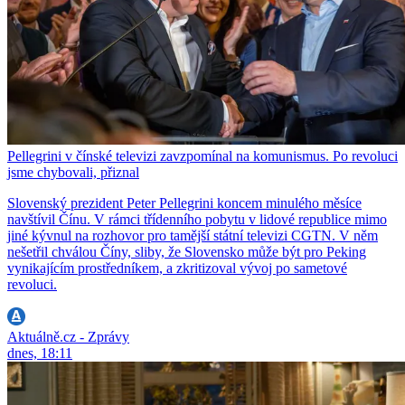
Pellegrini v čínské televizi zavzpomínal na komunismus. Po revoluci
jsme chybovali, přiznal
Slovenský prezident Peter Pellegrini koncem minulého měsíce
navštívil Čínu. V rámci třídenního pobytu v lidové republice mimo
jiné kývnul na rozhovor pro tamější státní televizi CGTN. V něm
nešetřil chválou Číny, sliby, že Slovensko může být pro Peking
vynikajícím prostředníkem, a zkritizoval vývoj po sametové
revoluci.
Aktuálně.cz - Zprávy
dnes, 18:11