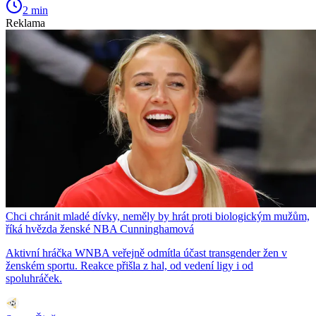
2 min
Reklama
Chci chránit mladé dívky, neměly by hrát proti biologickým mužům,
říká hvězda ženské NBA Cunninghamová
Aktivní hráčka WNBA veřejně odmítla účast transgender žen v
ženském sportu. Reakce přišla z hal, od vedení ligy i od
spoluhráček.