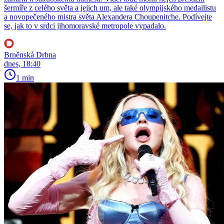
šermíře z celého světa a jejich um, ale také olympijského medailistu
a novopečeného mistra světa Alexandera Choupenitche. Podívejte
se, jak to v srdci jihomoravské metropole vypadalo.
Brněnská Drbna
dnes, 18:40
1 min