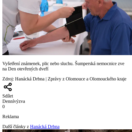
Vyšetření známenek, plic nebo sluchu. Šumperská nemocnice zve
na Den otevřených dveří
Zdroj
:
Hanácká Drbna | Zprávy z Olomouce a Olomouckého kraje
Sdílet
Denní
výzva
0
Reklama
Další články z
Hanácká Drbna