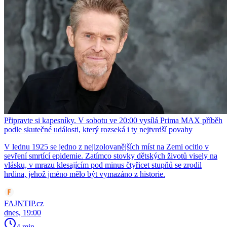
Připravte si kapesníky. V sobotu ve 20:00 vysílá Prima MAX příběh
podle skutečné události, který rozseká i ty nejtvrdší povahy
V lednu 1925 se jedno z nejizolovanějších míst na Zemi ocitlo v
sevření smrtící epidemie. Zatímco stovky dětských životů visely na
vlásku, v mrazu klesajícím pod minus čtyřicet stupňů se zrodil
hrdina, jehož jméno mělo být vymazáno z historie.
FAJNTIP.cz
dnes, 19:00
4 min