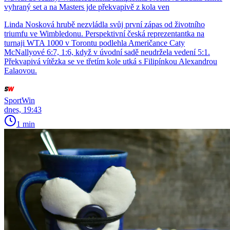
vyhraný set a na Masters jde překvapivě z kola ven
Linda Nosková hrubě nezvládla svůj první zápas od životního
triumfu ve Wimbledonu. Perspektivní česká reprezentantka na
turnaji WTA 1000 v Torontu podlehla Američance Caty
McNallyové 6:7, 1:6, když v úvodní sadě neudržela vedení 5:1.
Překvapivá vítězka se ve třetím kole utká s Filipínkou Alexandrou
Ealaovou.
SportWin
dnes, 19:43
1 min