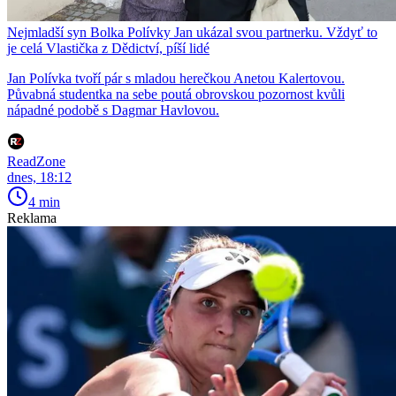
Nejmladší syn Bolka Polívky Jan ukázal svou partnerku. Vždyť to
je celá Vlastička z Dědictví, píší lidé
Jan Polívka tvoří pár s mladou herečkou Anetou Kalertovou.
Půvabná studentka na sebe poutá obrovskou pozornost kvůli
nápadné podobě s Dagmar Havlovou.
ReadZone
dnes, 18:12
4 min
Reklama