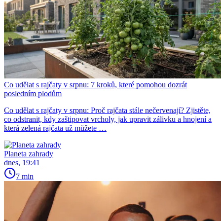
Co udělat s rajčaty v srpnu: 7 kroků, které pomohou dozrát
posledním plodům
Co udělat s rajčaty v srpnu: Proč rajčata stále nečervenají? Zjistěte,
co odstranit, kdy zaštipovat vrcholy, jak upravit zálivku a hnojení a
která zelená rajčata už můžete …
Planeta zahrady
dnes, 19:41
7 min