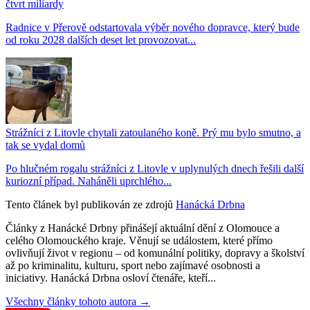
čtvrt miliardy
Radnice v Přerově odstartovala výběr nového dopravce, který bude
od roku 2028 dalších deset let provozovat...
Strážníci z Litovle chytali zatoulaného koně. Prý mu bylo smutno, a
tak se vydal domů
Po hlučném rogalu strážníci z Litovle v uplynulých dnech řešili další
kuriozní případ. Naháněli uprchlého...
Tento článek byl publikován ze zdrojů
Hanácká Drbna
Články z Hanácké Drbny přinášejí aktuální dění z Olomouce a
celého Olomouckého kraje. Věnují se událostem, které přímo
ovlivňují život v regionu – od komunální politiky, dopravy a školství
až po kriminalitu, kulturu, sport nebo zajímavé osobnosti a
iniciativy. Hanácká Drbna osloví čtenáře, kteří...
Všechny články tohoto autora →