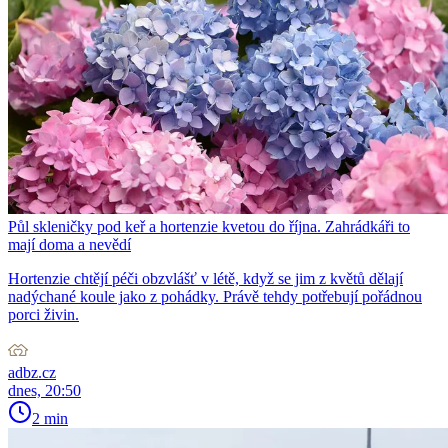
Půl skleničky pod keř a hortenzie kvetou do října. Zahrádkáři to
mají doma a nevědí
Hortenzie chtějí péči obzvlášť v létě, když se jim z květů dělají
nadýchané koule jako z pohádky. Právě tehdy potřebují pořádnou
porci živin.
adbz.cz
dnes, 20:50
2 min