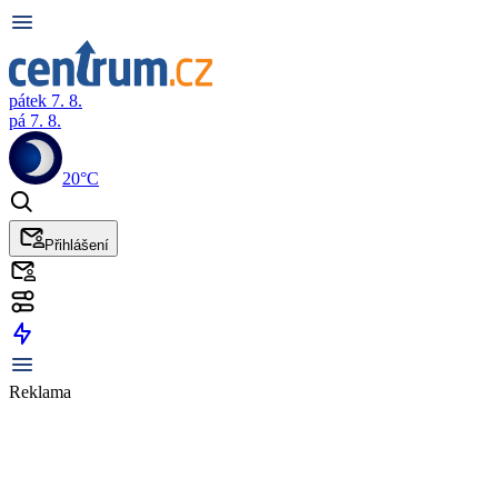
pátek 7. 8.
pá 7. 8.
20°C
Přihlášení
Reklama