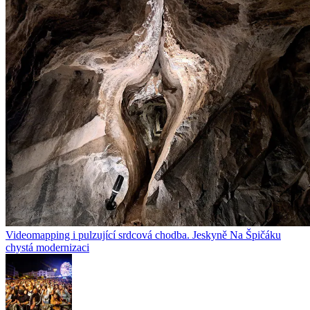
Videomapping i pulzující srdcová chodba. Jeskyně Na Špičáku
chystá modernizaci