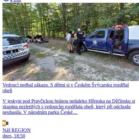
Vedoucí nedbal zákazu. S dětmi si v Českém Švýcarsku rozdělal
oheň
V jeskyni pod Pravčickou bránou nedaleko Hřenska na Děčínsku si
skupina nezletilých s vedoucím rozdělala oheň, který při odchodu
neuhasila. V národním parku České…
Náš REGION
dnes, 18:50