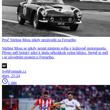
Proč Stirling Moss nikdy nezávodil za Ferrariho
Stirling Moss se nikdy nestal mistrem světa v královně motorsportu.
Přesto měl britský pilot k titulu několikrát velmi blízko. Stejně to měl
i se závodním postem u Ferrariho.
SvětFormule.cz
dnes, 21:24
1 min