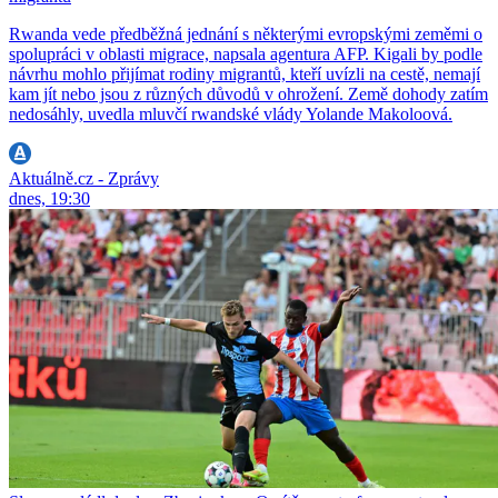
Rwanda vede předběžná jednání s některými evropskými zeměmi o
spolupráci v oblasti migrace, napsala agentura AFP. Kigali by podle
návrhu mohlo přijímat rodiny migrantů, kteří uvízli na cestě, nemají
kam jít nebo jsou z různých důvodů v ohrožení. Země dohody zatím
nedosáhly, uvedla mluvčí rwandské vlády Yolande Makoloová.
Aktuálně.cz - Zprávy
dnes, 19:30