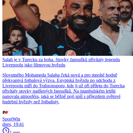
Salah je v Turecku za boha. Stovky fanoušků přivítaly legendu
Liverpoolu jako filmovou hvězdu
Slovutného Mohameda Salaha čeká nová a pro mnohé hodně
překvapivá fotbalová výzva. Egyptská hvězda po odchodu z
Liverpoolu míří do Trabzonsporu, kde ji už při příletu do Turecka
přivítaly stovky nadšených fanoušků. Na istanbulském letišti
panovala atmosféra, jaká se běžně pojí spíš s příjezdem světové
hudební hvězdy než fotbalisty.
SportWin
dnes, 19:41
1 min