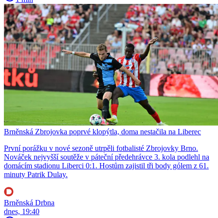
Brněnská Zbrojovka poprvé klopýtla, doma nestačila na Liberec
První porážku v nové sezoně utrpěli fotbalisté Zbrojovky Brno.
Nováček nejvyšší soutěže v páteční předehrávce 3. kola podlehl na
domácím stadionu Liberci 0:1. Hostům zajistil tři body gólem z 61.
minuty Patrik Dulay.
Brněnská Drbna
dnes, 19:40