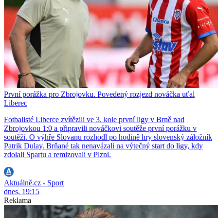
První porážka pro Zbrojovku. Povedený rozjezd nováčka uťal
Liberec
Fotbalisté Liberce zvítězili ve 3. kole první ligy v Brně nad
Zbrojovkou 1:0 a připravili nováčkovi soutěže první porážku v
soutěži. O výhře Slovanu rozhodl po hodině hry slovenský záložník
Patrik Dulay. Brňané tak nenavázali na výtečný start do ligy, kdy
zdolali Spartu a remizovali v Plzni.
Aktuálně.cz - Sport
dnes, 19:15
Reklama