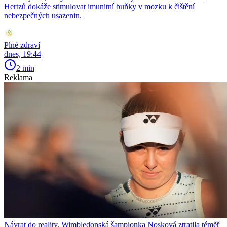
Hertzů dokáže stimulovat imunitní buňky v mozku k čištění
nebezpečných usazenin.
Plné zdraví
dnes, 19:44
2 min
Reklama
Návrat do reality. Wimbledonská šampionka Nosková ztratila téměř