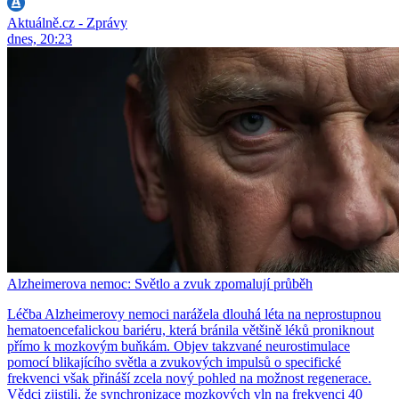
Aktuálně.cz - Zprávy
dnes, 20:23
Alzheimerova nemoc: Světlo a zvuk zpomalují průběh
Léčba Alzheimerovy nemoci narážela dlouhá léta na neprostupnou
hematoencefalickou bariéru, která bránila většině léků proniknout
přímo k mozkovým buňkám. Objev takzvané neurostimulace
pomocí blikajícího světla a zvukových impulsů o specifické
frekvenci však přináší zcela nový pohled na možnost regenerace.
Vědci zjistili, že synchronizace mozkových vln na frekvenci 40