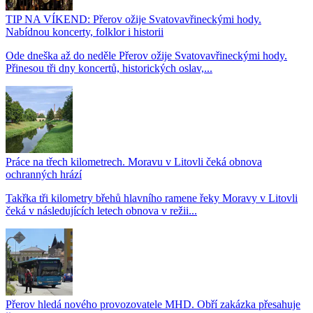
TIP NA VÍKEND: Přerov ožije Svatovavřineckými hody.
Nabídnou koncerty, folklor i historii
Ode dneška až do neděle Přerov ožije Svatovavřineckými hody.
Přinesou tři dny koncertů, historických oslav,...
Práce na třech kilometrech. Moravu v Litovli čeká obnova
ochranných hrází
Takřka tři kilometry břehů hlavního ramene řeky Moravy v Litovli
čeká v následujících letech obnova v režii...
Přerov hledá nového provozovatele MHD. Obří zakázka přesahuje