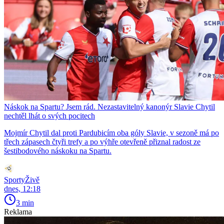
Náskok na Spartu? Jsem rád. Nezastavitelný kanonýr Slavie Chytil
nechtěl lhát o svých pocitech
Mojmír Chytil dal proti Pardubicím oba góly Slavie, v sezoně má po
třech zápasech čtyři trefy a po výhře otevřeně přiznal radost ze
šestibodového náskoku na Spartu.
SportyŽivě
dnes, 12:18
3 min
Reklama