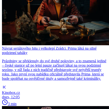
Návrat seriálového hitu i velkolepí Zrádci. Prima láká na silné
podzimní taháky
Prázdniny se překlenuly do své druhé poloviny, a to znamená jediné
– české stanice už po letní pauze začínají lákat na svou podzimní
sezónu, v níž řada z nich tradičně představuje své největší trumfy
roku. Jako první svou nabídku oficiálně představila Prima, která se
bude spoléhat na osvědčené tituly a samozřejmě také kriminálky.
Kinobox.cz
dnes, 12:05
3 min