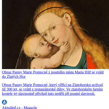
Obraz Panny Marie Pomocné z poutního místa Maria Hilf se vrátil
do Zlatých Hor
Obraz Panny Marie Pomocné, který věřící na Zlatohorsku uctívají
již 300 let, se vrátil z restaurátorské dílny. Ve zlatohorském farním
kostele jej slavnostně přivítají tuto neděli při poutní slavnosti.
Aktuálně.cz - Magazín