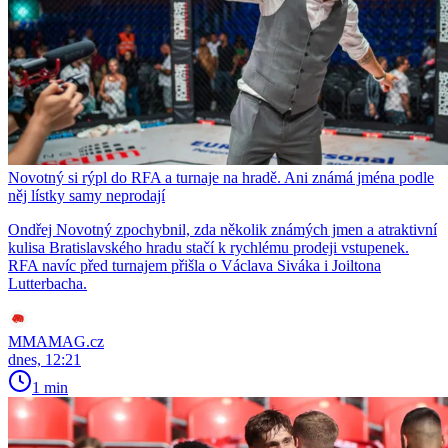
Novotný si rýpl do RFA a turnaje na hradě. Ani známá jména podle
něj lístky samy neprodají
Ondřej Novotný zpochybnil, zda několik známých jmen a atraktivní
kulisa Bratislavského hradu stačí k rychlému prodeji vstupenek.
RFA navíc před turnajem přišla o Václava Siváka i Joiltona
Lutterbacha.
MMAMAG.cz
dnes, 12:21
1 min