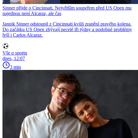
Sinner přijde o Cincinnati. Největším soupeřem před US Open mu
najednou není Alcaraz, ale čas
Jannik Sinner odstoupil z Cincinnati kvůli zranění pravého kolena.
Do začátku US Open zbývají necelé tři týdny a podobné problémy
řeší i Carlos Alcaraz.
Vše o sportu
dnes, 12:07
3 min