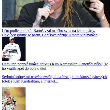
Léto podle politiků: Bartoš vzal malého syna na tekno párty.
Havlíček griluje se psem, Babišová pózuje u moře v plavkách
Hamilton poprvé ukázal fotky s Kim Kardashian. Fanoušci píšou, že
ho vrátila zpět do boje o titul
Sedminásobný mistr světa zveřejnil na Instagramu karusel párových
fotek s Kim Kardashian, a internet...