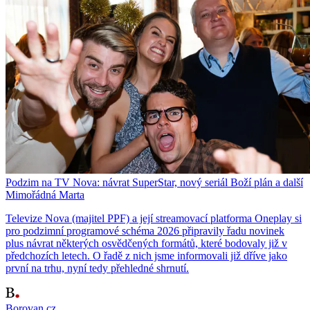
Podzim na TV Nova: návrat SuperStar, nový seriál Boží plán a další
Mimořádná Marta
Televize Nova (majitel PPF) a její streamovací platforma Oneplay si
pro podzimní programové schéma 2026 připravily řadu novinek
plus návrat některých osvědčených formátů, které bodovaly již v
předchozích letech. O řadě z nich jsme informovali již dříve jako
první na trhu, nyní tedy přehledné shrnutí.
Borovan.cz