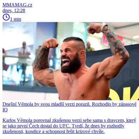
MMAMAG.cz
dnes, 12:28
1 min
Dnešní Vémola by svou mladší verzi porazil. Rozhodlo by zápasové
IQ
Karlos Vémola porovnal zkušenou verzi sebe sama s dravcem, který
se jako první Čech dostal do UFC. Tvrdí, že dnes by rozhodly
zkušenosti, kondice a schopnost řešit krizové chvíle.