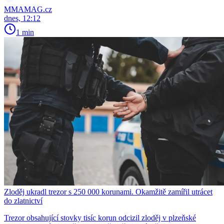
MMAMAG.cz
dnes, 12:12
1 min
Zloděj ukradl trezor s 250 000 korunami. Okamžitě zamířil utrácet
do zlatnictví
Trezor obsahující stovky tisíc korun odcizil zloděj v plzeňské