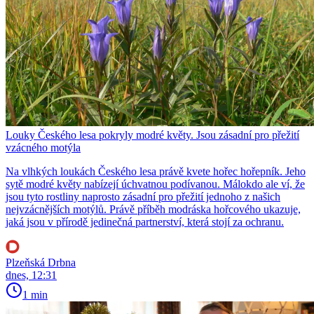
Louky Českého lesa pokryly modré květy. Jsou zásadní pro přežití
vzácného motýla
Na vlhkých loukách Českého lesa právě kvete hořec hořepník. Jeho
sytě modré květy nabízejí úchvatnou podívanou. Málokdo ale ví, že
jsou tyto rostliny naprosto zásadní pro přežití jednoho z našich
nejvzácnějších motýlů. Právě příběh modráska hořcového ukazuje,
jaká jsou v přírodě jedinečná partnerství, která stojí za ochranu.
Plzeňská Drbna
dnes, 12:31
1 min