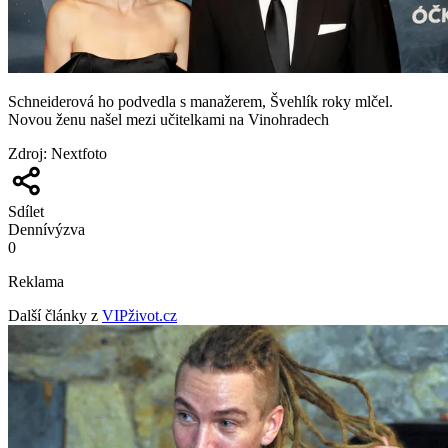
Schneiderová ho podvedla s manažerem, Švehlík roky mlčel.
Novou ženu našel mezi učitelkami na Vinohradech
Zdroj
:
Nextfoto
Sdílet
Denní
výzva
0
Reklama
Další články z
VIPživot.cz