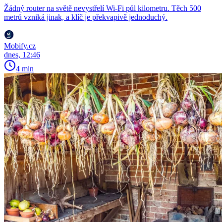
Žádný router na světě nevystřelí Wi-Fi půl kilometru. Těch 500
metrů vzniká jinak, a klíč je překvapivě jednoduchý.
Mobify.cz
dnes, 12:46
4 min