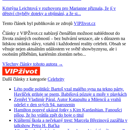
Kristýna Leichtová v rozhovoru pro Marianne přiznala, že jí v
dětství chyběly doteky a objímání, a že si...
Tento článek byl publikován ze zdrojů
VIPživot.cz
Články z VIPŽivot.cz nabízejí čtenářům možnost nahlédnout do
života známých osobností – bez bulvární senzace, ale s důrazem na
lidskou stránku slávy, vztahů i každodenní reality celebrit. Obsah se
věnuje nejen aktuálním událostem ve světě showbyznysu, ale i
osobním příběhům, kariérním zlomům nebo...
Všechny články tohoto autora →
Další články z kategorie
Celebrity
Léto podle politiků: Bartoš vzal malého syna na tekno párty.
Havlíček griluje se psem, Babišová pózuje u moře v plavkách
Zemřel Vladimír Páral. Autor Katapultu a Milenců a vrahů
odešel v den svých 94. narozenin
Hamilton poprvé ukázal fotky s Kim Kardashian. Fanoušci
píšou, že ho vrátila zpět do boje o titul
Klášterní škola a nečekaný trest: Marcela Březinová zazářila v
talkshow Petra H. Baťka