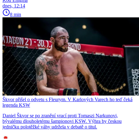
Kód Enigma
dnes, 12:14
8 min
Škvor přišel o odvetu s Fleurym. V Karlových Varech ho teď čeká
legenda KSW
Daniel Škvor se po zranění vrací proti Tomaszi Narkunovi,
bývalému dlouholetému šampionovi KSW. Výhra by českou
jedničku polotěžké váhy udržela v debatě o titul.