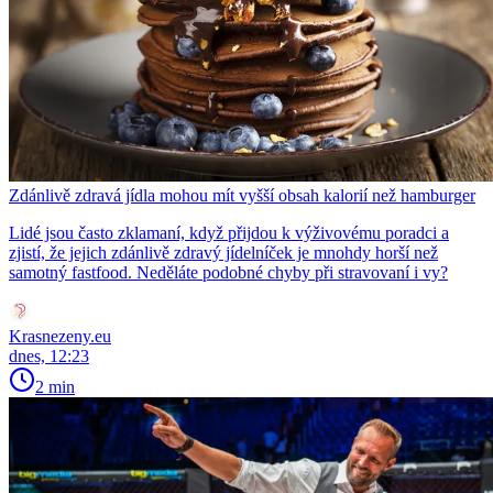
Zdánlivě zdravá jídla mohou mít vyšší obsah kalorií než hamburger
Lidé jsou často zklamaní, když přijdou k výživovému poradci a
zjistí, že jejich zdánlivě zdravý jídelníček je mnohdy horší než
samotný fastfood. Neděláte podobné chyby při stravovaní i vy?
Krasnezeny.eu
dnes, 12:23
2 min