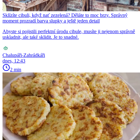
Sklízíte cibuli, když nať zezelená? Děláte to moc brzy. Správný
moment prozradí barva slupky a ještě jeden detail
Abyste si pojistili perfektní úrodu cibule, musíte ji nejenom správně
uskladnit, ale také sklidit. Je to snadné.
Chalupáři-Zahrádkáři
dnes, 12:43
2 min