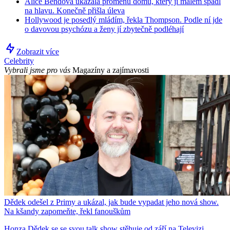
Alice Bendová ukázala proměnu domu, který jí málem spadl
na hlavu. Konečně přišla úleva
Hollywood je posedlý mládím, řekla Thompson. Podle ní jde
o davovou psychózu a ženy jí zbytečně podléhají
Zobrazit více
Celebrity
Vybrali jsme pro vás
Magazíny a zajímavosti
Dědek odešel z Primy a ukázal, jak bude vypadat jeho nová show.
Na kšandy zapomeňte, řekl fanouškům
Honza Dědek se se svou talk show stěhuje od září na Televizi