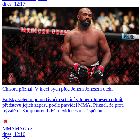
dnes, 12:17
Chisora přiznal: V kleci bych před Jonem Jonesem utekl
Britský veterán po nedávném setkání s Jonem Jonesem odmítl
představu jejich zápasu podle pravidel MMA. Přiznal, že proti
bývalému šampionovi UFC nevidí cestu k úspěchu.
MMAMAG.cz
dnes, 12:16