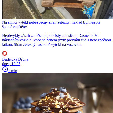
Na silnici vytekl nebezpečný síran železitý, náklad byl nejspíš
špatně zajištěný
Neobvyklý zásah zaměstnal policisty a hasiče u Dasného. V
nákladním vozidle Iveco se během jízdy převrátil sud s nebezpečnou
látkou. Síran železitý následně vytekl na vozovku.
Budějcká Drbna
dnes, 12:25
1 min