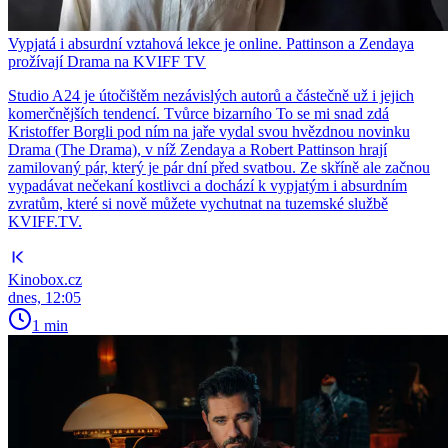
Vypjatá i absurdní vztahová lekce je online. Pattinson a Zendaya
prožívají Drama na KVIFF TV
Studio A24 je útočištěm nezávislých autorů a částečně už i jejich
komerčnějších tendencí. Tvůrce bizarního To se mi snad zdá
Kristoffer Borgli pod ním na jaře vydal svou hvězdnou novinku
Drama (The Drama), v níž Zendaya a Robert Pattinson hrají
zamilovaný pár, který je pár dní před svatbou. Ze skříně ale začnou
vypadávat nečekaní kostlivci a dochází k vypjatým i absurdním
zvratům, které si nově můžete vychutnat na tuzemské službě
KVIFF.TV.
Kinobox.cz
dnes, 12:05
1 min