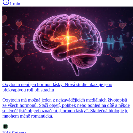
1 min
Oxytocin není jen hormon lásky. Nová studie ukazuje jeho
překvapivou roli při strachu
Oxytocin má možná jeden z nejzavádějících mediálních životopisů
ze všech hormonů. Stačí objetí, polibek nebo pohled na dítě a někde
se téměř jistě objeví označení „hormon lásky“. Skutečná biologie je
mnohem méně romantická.