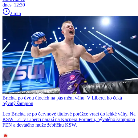
dnes, 12:30
2 min
Brichta po dvou útocích na pás mění váhu. V Liberci ho čeká
bývalý šampion
Leo Brichta se po červnové titulové porážce vrací do lehké váhy. Na
KSW 121 v Liberci narazí na Kacpera Formelu, bývalého šampiona
FEN a devátého muže žebříčku KSW.