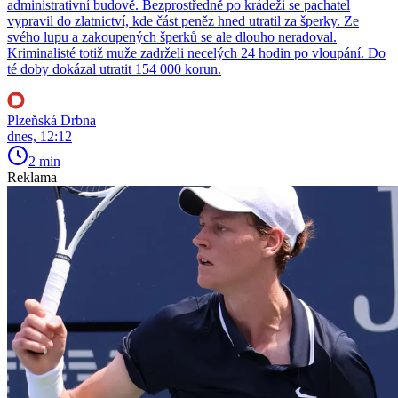
administrativní budově. Bezprostředně po krádeži se pachatel
vypravil do zlatnictví, kde část peněz hned utratil za šperky. Ze
svého lupu a zakoupených šperků se ale dlouho neradoval.
Kriminalisté totiž muže zadrželi necelých 24 hodin po vloupání. Do
té doby dokázal utratit 154 000 korun.
Plzeňská Drbna
dnes, 12:12
2 min
Reklama