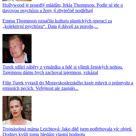
Hollywood je posedlý mládím, řekla Thompson. Podle ní jde o
davovou psychózu a ženy jí zbytečně podléhají
Emma Thompson označila kulturu plastických operací za
„kolektivní psychózu“. Data jí dávají za pravdu,...
Turek sdílel záběry z vrtulníku a lidé si všimli ženských nohou.
Tajemnou dámu bych zachoval tajemnou, vzkázal
Filip Turek vyrazil do Moravskoslezského kraje mluvit o průmyslu a
emisních pecích. Veřejnost ale zaujalo...
Trojnásobná máma Leichtová: Jako dítě jsem potřebovala víc objetí.
Dodnes kvůli tomu hledám vlastní hodnotu