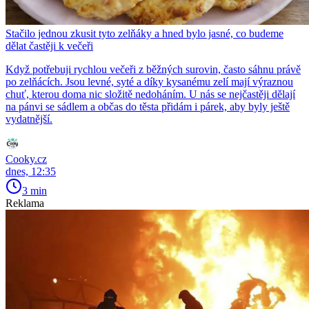
Stačilo jednou zkusit tyto zelňáky a hned bylo jasné, co budeme
dělat častěji k večeři
Když potřebuji rychlou večeři z běžných surovin, často sáhnu právě
po zelňácích. Jsou levné, syté a díky kysanému zelí mají výraznou
chuť, kterou doma nic složitě nedoháním. U nás se nejčastěji dělají
na pánvi se sádlem a občas do těsta přidám i párek, aby byly ještě
vydatnější.
Cooky.cz
dnes, 12:35
3 min
Reklama