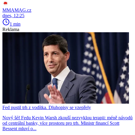
MMAMAG.cz
dnes, 12:25
1 min
Reklama
Fed pustil trh z vodítka. Dluhopisy se vzepřely
Nový šéf Fedu Kevin Warsh zkouší nezvyklou terapii: méně návodů
od centrální banky, více prostoru pro trh. Ministr financí Scott
Bessent mluví o...