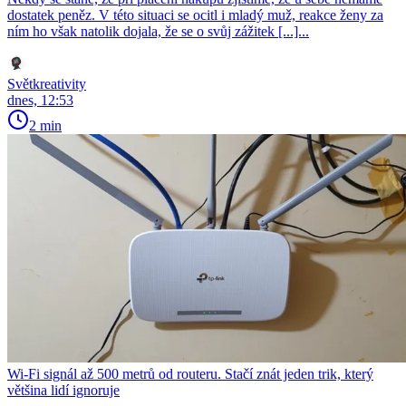
dostatek peněz. V této situaci se ocitl i mladý muž, reakce ženy za
ním ho však natolik dojala, že se o svůj zážitek [...]...
Světkreativity
dnes, 12:53
2 min
Wi-Fi signál až 500 metrů od routeru. Stačí znát jeden trik, který
většina lidí ignoruje