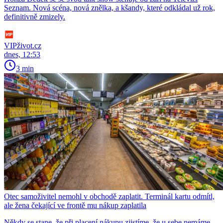
Seznam. Nová scéna, nová znělka, a kšandy, které odkládal už rok,
definitivně zmizely.
VIPživot.cz
dnes, 12:53
3 min
Otec samoživitel nemohl v obchodě zaplatit. Terminál kartu odmítl,
ale žena čekající ve frontě mu nákup zaplatila
Někdy se stane, že při placení nákupu zjistíme, že u sebe nemáme