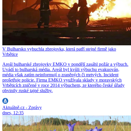
V Bulharsko vybuchla zbrojovka, která patří stejné firmě jako
Vrbětice
Areál bulharské zbrojovky EMKO v pondělí zasáhl požár a výbuch.
Uvádí to bulharská média. Areál byl kvůli výbuchu evakuován,
média však zatím neinformují o zraněných či mrtvých. Incident
prošetřuje policie. Firma EMKO využívala sklady v moravských
Vrběticích zničené v roce 2014 výbuchem, ze kterého české úřady
obvinily ruské tajné služby.
Aktuálně.cz - Zprávy
dnes, 12:35