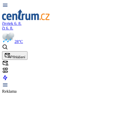
čtvrtek 6. 8.
čt 6. 8.
28°C
Přihlášení
Reklama