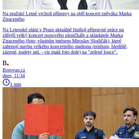
Na pražské Letné vrcholí přípravy na obří koncert zpěváka Marka
Ztraceného
Na Letenské pláni v Praze aktuálně finišují přípravné práce na
zítřejší velký koncert popového písničkáře a skladatele Marka
Ztraceného (foto; vlastním jménem Miroslav Slodičák), které
zahrnují stavbu velkého koncertního stadionu (pódium, hlediště,
zázemí, toalety atd. - viz malá foto dole) na "zelené louce".
Borovan.cz
dnes, 11:34
1 min