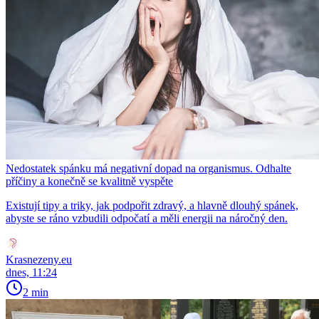
Nedostatek spánku má negativní dopad na organismus. Odhalte
příčiny a konečně se kvalitně vyspěte
Existují tipy a triky, jak podpořit zdravý, a hlavně dlouhý spánek,
abyste se ráno vzbudili odpočatí a měli energii na náročný den.
Krasnezeny.eu
dnes, 11:24
2 min