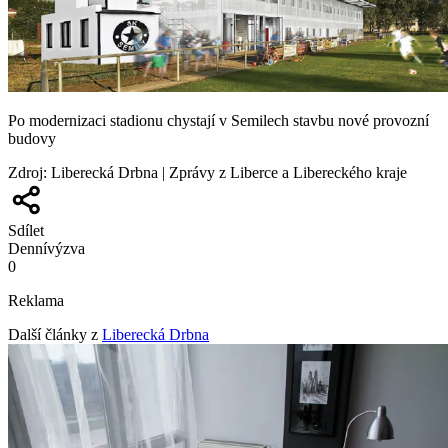
Po modernizaci stadionu chystají v Semilech stavbu nové provozní
budovy
Zdroj
:
Liberecká Drbna | Zprávy z Liberce a Libereckého kraje
Sdílet
Denní
výzva
0
Reklama
Další články z
Liberecká Drbna