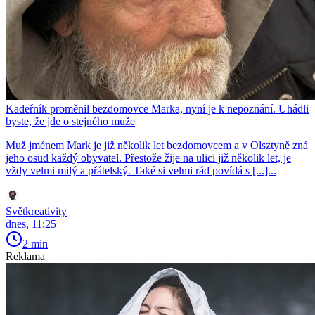
Kadeřník proměnil bezdomovce Marka, nyní je k nepoznání. Uhádli
byste, že jde o stejného muže
Muž jménem Mark je již několik let bezdomovcem a v Olsztyně zná
jeho osud každý obyvatel. Přestože žije na ulici již několik let, je
vždy velmi milý a přátelský. Také si velmi rád povídá s [...]...
Světkreativity
dnes, 11:25
2 min
Reklama