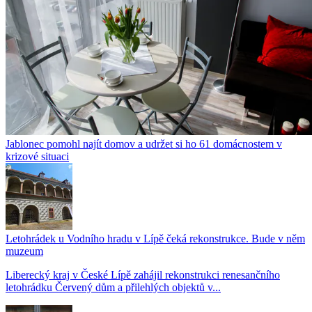
Jablonec pomohl najít domov a udržet si ho 61 domácnostem v
krizové situaci
Letohrádek u Vodního hradu v Lípě čeká rekonstrukce. Bude v něm
muzeum
Liberecký kraj v České Lípě zahájil rekonstrukci renesančního
letohrádku Červený dům a přilehlých objektů v...