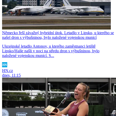
Německo řeší závažný hybridní útok. Letadlo v Lipsku, u kterého se
našel dron s výbušninou, bylo naložené vojenskou municí
Ukrajinské letadlo Antonov, u kterého zaměstnanci letiště
Lipsko/Halle našli v noci na středu dron s výbušninou, bylo
naložené vojenskou municí. S...
HN.cz
dnes, 11:15