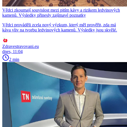
Vědci zkoumají souvislost mezi pitím kávy a rizikem ledvinových
kamenů. Výsledky přinesly zajímavé poznatky
Vědci prováděli zcela nový výzkum, který měl prověřit, zda má
káva vliv na tvorbu ledvinových kamenů. Výsledky jsou skvělé.
Zdravestravovani.eu
dnes, 11:04
2 min