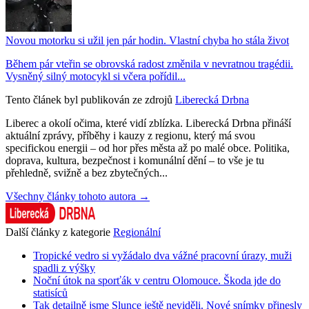
Novou motorku si užil jen pár hodin. Vlastní chyba ho stála život
Během pár vteřin se obrovská radost změnila v nevratnou tragédii.
Vysněný silný motocykl si včera pořídil...
Tento článek byl publikován ze zdrojů
Liberecká Drbna
Liberec a okolí očima, které vidí zblízka. Liberecká Drbna přináší
aktuální zprávy, příběhy i kauzy z regionu, který má svou
specifickou energii – od hor přes města až po malé obce. Politika,
doprava, kultura, bezpečnost i komunální dění – to vše je tu
přehledně, svižně a bez zbytečných...
Všechny články tohoto autora →
Další články z kategorie
Regionální
Tropické vedro si vyžádalo dva vážné pracovní úrazy, muži
spadli z výšky
Noční útok na sporťák v centru Olomouce. Škoda jde do
statisíců
Tak detailně jsme Slunce ještě neviděli. Nové snímky přinesly