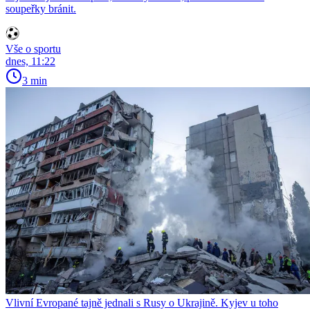
soupeřky bránit.
Vše o sportu
dnes, 11:22
3 min
Vlivní Evropané tajně jednali s Rusy o Ukrajině. Kyjev u toho