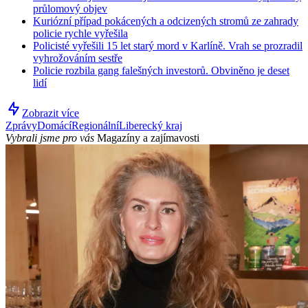
průlomový objev
Kuriózní případ pokácených a odcizených stromů ze zahrady
policie rychle vyřešila
Policisté vyřešili 15 let starý mord v Karlíně. Vrah se prozradil
vyhrožováním sestře
Policie rozbila gang falešných investorů. Obviněno je deset
lidí
Zobrazit více
Zprávy
Domácí
Regionální
Liberecký kraj
Vybrali jsme pro vás
Magazíny a zajímavosti