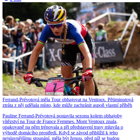
Ferrand-Prévotová měla Tour obhajovat na Ventoux. Pětiminutová
ztráta z něj udělala místo, kde může zachránit aspoň vlastní příběh
Pauline Ferrand-Prévotová postavila sezonu kolem obhajoby
vítězství na Tour de France Femmes. Mont Ventoux znala,
opakovaně na něm trénovala a při představení trasy mluvila o
výhodě domácího prostředí. Když se závod přiblížil k jeho
nejslavnějšímu stoupání, měla být ženou, před níž se budou