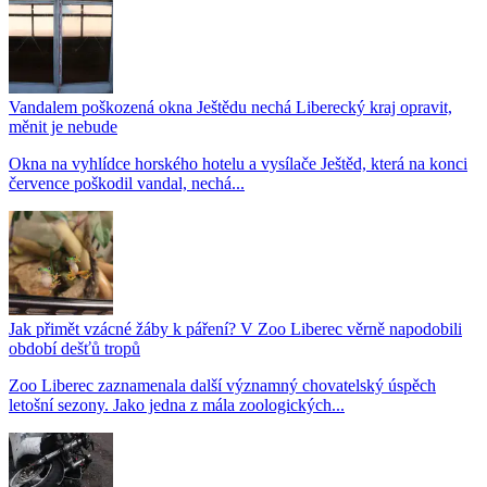
Vandalem poškozená okna Ještědu nechá Liberecký kraj opravit,
měnit je nebude
Okna na vyhlídce horského hotelu a vysílače Ještěd, která na konci
července poškodil vandal, nechá...
Jak přimět vzácné žáby k páření? V Zoo Liberec věrně napodobili
období dešťů tropů
Zoo Liberec zaznamenala další významný chovatelský úspěch
letošní sezony. Jako jedna z mála zoologických...