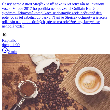
Český herec Alfred Strejček je už několik let odkázán na invalidní
vozík. V roce 2017 ho postihla nemoc zvaná Guillain-Barrého
syndrom. Zdravotní komplikace se dostavily zcela nečekaně den
poté, co si šel zaběhat do parku. Nyní je Strejček ochrnutý a je zcela
odkázán na pomoc druhých, přesto má odvážné sny, kterých se
nehodlá vzdát.
Kapitalio
dnes, 11:09
2 min