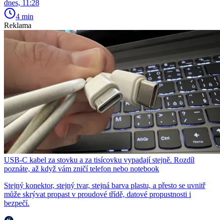
dnes, 11:28
4 min
Reklama
USB-C kabel za stovku a za tisícovku vypadají stejně. Rozdíl
poznáte, až když vám zničí telefon nebo notebook
Stejný konektor, stejný tvar, stejná barva plastu, a přesto se uvnitř
může skrývat propast v proudové třídě, datové propustnosti i
bezpečí.