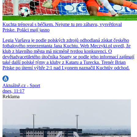
Kuchta trénoval s béčkem. Nejsme tu pro zábavu, vysvětloval
Priske. Poláci mají jasno
Legia Varšava je podle polských zdrojů odhodlaná získat českého
fotbalového reprezentanta Jana Kuchtu. Web Meczyki.pl uvedl, že
klub z hlavního města má nicméně tvrdou konkurenci. O
devětadvacetiletého útočníka Sparty se podle jeho informací zajímají
také další polské týmy a kluby z Kataru a Turecka. Trenér Brian
Priske po úterní výhře 2:1 nad Lyonem naznačil Kuchtův odchod.
Aktuálně.cz - Sport
dnes, 11:17
Reklama