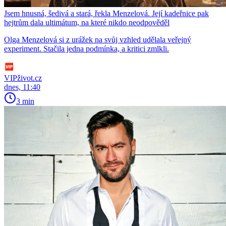
Jsem hnusná, šedivá a stará, řekla Menzelová. Její kadeřnice pak
hejtrům dala ultimátum, na které nikdo neodpověděl
Olga Menzelová si z urážek na svůj vzhled udělala veřejný
experiment. Stačila jedna podmínka, a kritici zmlkli.
VIPživot.cz
dnes, 11:40
3 min