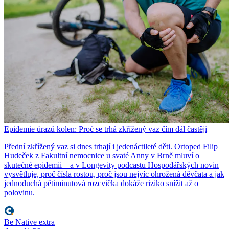
Epidemie úrazů kolen: Proč se trhá zkřížený vaz čím dál častěji
Přední zkřížený vaz si dnes trhají i jedenáctileté děti. Ortoped Filip
Hudeček z Fakultní nemocnice u svaté Anny v Brně mluví o
skutečné epidemii – a v Longevity podcastu Hospodářských novin
vysvětluje, proč čísla rostou, proč jsou nejvíc ohrožená děvčata a jak
jednoduchá pětiminutová rozcvička dokáže riziko snížit až o
polovinu.
Be Native extra