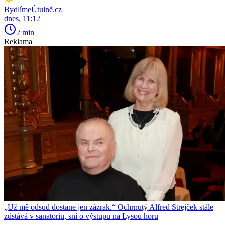
BydlímeÚtulně.cz
dnes, 11:12
2 min
Reklama
„Už mě odsud dostane jen zázrak.“ Ochrnutý Alfred Strejček stále
zůstává v sanatoriu, sní o výstupu na Lysou horu