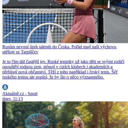
Rusům nevoní úprk talentů do Česka. Pořád mají naši výchovu,
utěšuje se Tarpiščev
Je to čím dál častější jev. Ruské tenistky už jako děti se svými rodiči
opouštějí rodnou zem, trénují v cizích klubech i akademiích a
přebírají nová občanství. Těží z toho například i český tenis. Šéf
ruského tenisu ale popírá, že by šlo o něco významného.
Aktuálně.cz - Sport
dnes, 11:13