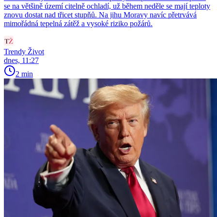
se na většině území citelně ochladí, už během neděle se mají teploty
znovu dostat nad třicet stupňů. Na jihu Moravy navíc přetrvává
mimořádná tepelná zátěž a vysoké riziko požárů.
Trendy Život
dnes, 11:27
2 min