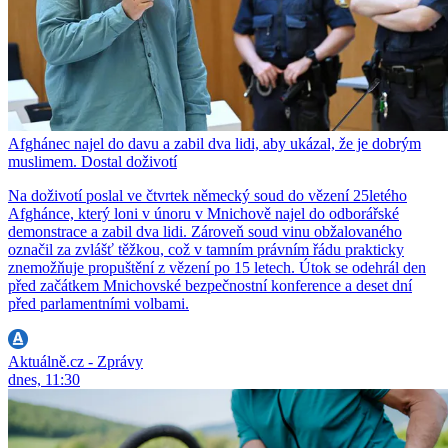
Afghánec najel do davu a zabil dva lidi, aby ukázal, že je dobrým
muslimem. Dostal doživotí
Na doživotí poslal ve čtvrtek německý soud do vězení 25letého
Afghánce, který loni v únoru v Mnichově najel do odborářské
demonstrace a zabil dva lidi. Zároveň soud vinu obžalovaného
označil za zvlášť těžkou, což v tamním právním řádu prakticky
znemožňuje propuštění z vězení po 15 letech. Útok se odehrál den
před začátkem Mnichovské bezpečnostní konference a deset dní
před parlamentními volbami.
Aktuálně.cz - Zprávy
dnes, 11:30