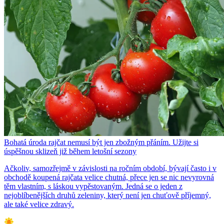
Bohatá úroda rajčat nemusí být jen zbožným přáním. Užijte si
úspěšnou sklizeň již během letošní sezony
Ačkoliv, samozřejmě v závislosti na ročním období, bývají často i v
obchodě koupená rajčata velice chutná, přece jen se nic nevyrovná
těm vlastním, s láskou vypěstovaným. Jedná se o jeden z
nejoblíbenějších druhů zeleniny, který není jen chuťově příjemný,
ale také velice zdravý.