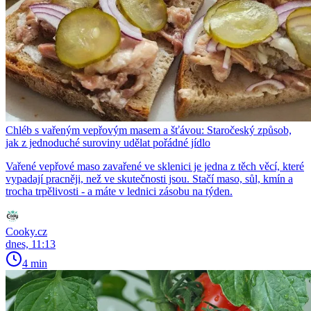
Chléb s vařeným vepřovým masem a šťávou: Staročeský způsob,
jak z jednoduché suroviny udělat pořádné jídlo
Vařené vepřové maso zavařené ve sklenici je jedna z těch věcí, které
vypadají pracněji, než ve skutečnosti jsou. Stačí maso, sůl, kmín a
trocha trpělivosti - a máte v lednici zásobu na týden.
Cooky.cz
dnes, 11:13
4 min