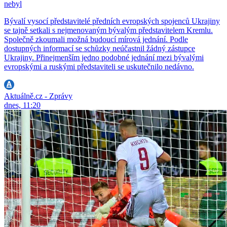
nebyl
Bývalí vysocí představitelé předních evropských spojenců Ukrajiny
se tajně setkali s nejmenovaným bývalým představitelem Kremlu.
Společně zkoumali možná budoucí mírová jednání. Podle
dostupných informací se schůzky neúčastnil žádný zástupce
Ukrajiny. Přinejmenším jedno podobné jednání mezi bývalými
evropskými a ruskými představiteli se uskutečnilo nedávno.
Aktuálně.cz - Zprávy
dnes, 11:20