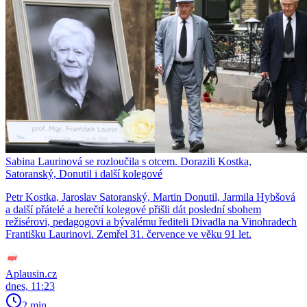
Sabina Laurinová se rozloučila s otcem. Dorazili Kostka,
Satoranský, Donutil i další kolegové
Petr Kostka, Jaroslav Satoranský, Martin Donutil, Jarmila Hybšová
a další přátelé a herečtí kolegové přišli dát poslední sbohem
režisérovi, pedagogovi a bývalému řediteli Divadla na Vinohradech
Františku Laurinovi. Zemřel 31. července ve věku 91 let.
Aplausin.cz
dnes, 11:23
2 min