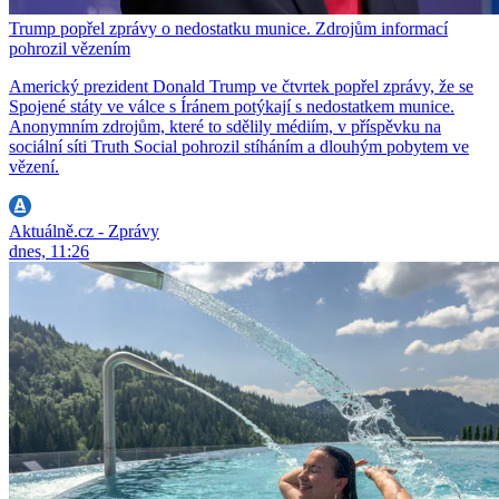
Trump popřel zprávy o nedostatku munice. Zdrojům informací
pohrozil vězením
Americký prezident Donald Trump ve čtvrtek popřel zprávy, že se
Spojené státy ve válce s Íránem potýkají s nedostatkem munice.
Anonymním zdrojům, které to sdělily médiím, v příspěvku na
sociální síti Truth Social pohrozil stíháním a dlouhým pobytem ve
vězení.
Aktuálně.cz - Zprávy
dnes, 11:26