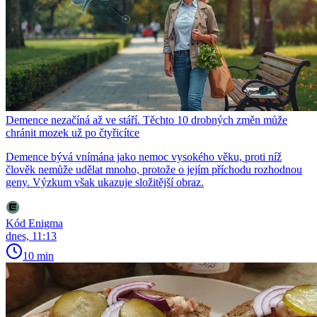
Demence nezačíná až ve stáří. Těchto 10 drobných změn může
chránit mozek už po čtyřicítce
Demence bývá vnímána jako nemoc vysokého věku, proti níž
člověk nemůže udělat mnoho, protože o jejím příchodu rozhodnou
geny. Výzkum však ukazuje složitější obraz.
Kód Enigma
dnes, 11:13
10 min