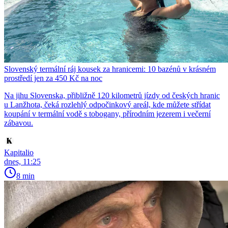
Slovenský termální ráj kousek za hranicemi: 10 bazénů v krásném
prostředí jen za 450 Kč na noc
Na jihu Slovenska, přibližně 120 kilometrů jízdy od českých hranic
u Lanžhota, čeká rozlehlý odpočinkový areál, kde můžete střídat
koupání v termální vodě s tobogany, přírodním jezerem i večerní
zábavou.
Kapitalio
dnes, 11:25
8 min