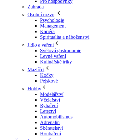
Pro hospodyňky
Zahrada
Osobní rozvoj
Psychologie
Management
Kariéra
Spiritualita a náboženství
Jídlo a vaření
Světová gastronomie
Levné vaření
Kulinářské triky
Mazlíčci
Kočky
Pejskové
Hobby
Modelářství
Včelařství
Rybaření
Letectví
Automobilismus
Adrenalin
Sběratelství
Houbaření