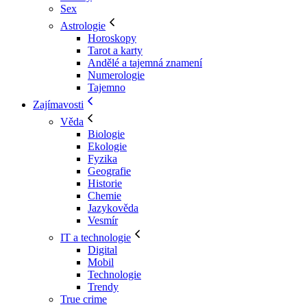
Sex
Astrologie
Horoskopy
Tarot a karty
Andělé a tajemná znamení
Numerologie
Tajemno
Zajímavosti
Věda
Biologie
Ekologie
Fyzika
Geografie
Historie
Chemie
Jazykověda
Vesmír
IT a technologie
Digital
Mobil
Technologie
Trendy
True crime