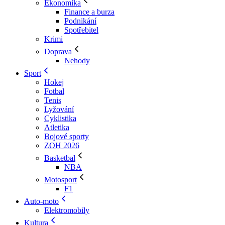
Ekonomika
Finance a burza
Podnikání
Spotřebitel
Krimi
Doprava
Nehody
Sport
Hokej
Fotbal
Tenis
Lyžování
Cyklistika
Atletika
Bojové sporty
ZOH 2026
Basketbal
NBA
Motosport
F1
Auto-moto
Elektromobily
Kultura