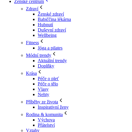
Ženské centrum
Zdraví
Ženské zdraví
Babiččina lékárna
Hubnutí
Duševní zdraví
Wellbeing
Fitness
Jóga a pilates
Módní trendy
Aktuální trendy
Doplňky
Krása
Péče o pleť
Péče o tělo
Vlasy
Nehty
Příběhy ze života
Inspirativní ženy
Rodina & komunita
Výchova
Přátelství
Vztahy