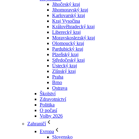
Jihočeský kraj
Jihomoravský kraj
Karlovarský kraj
Kraj Vysočina
Králověhradecký kraj
Liberecký kraj
Moravskoslezský kraj
Olomoucký kraj
Pardubický kraj
Plzeňský kraj
Středočeský kraj
Ústecký kraj
Zlínský kraj
Praha
Brno
Ostrava
Školství
Zdravotnictví
Politika
O počasí
Volby 2026
Zahraničí
Evropa
Slovensko