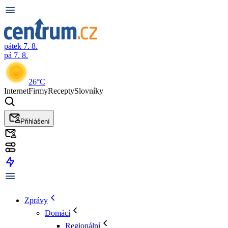
pátek 7. 8.
pá 7. 8.
26°C
Internet
Firmy
Recepty
Slovníky
Přihlášení
Zprávy
Domácí
Regionální