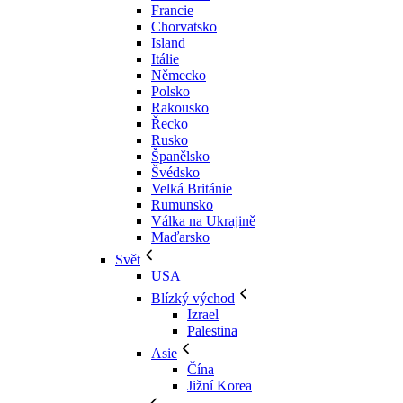
Francie
Chorvatsko
Island
Itálie
Německo
Polsko
Rakousko
Řecko
Rusko
Španělsko
Švédsko
Velká Británie
Rumunsko
Válka na Ukrajině
Maďarsko
Svět
USA
Blízký východ
Izrael
Palestina
Asie
Čína
Jižní Korea