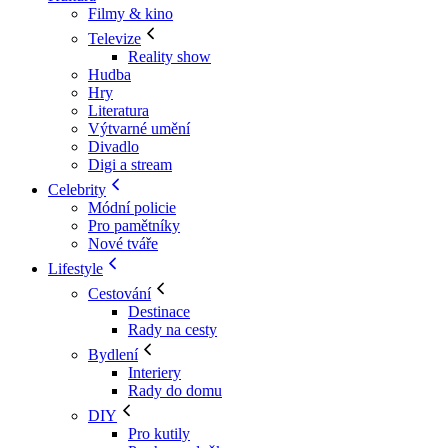
Filmy & kino
Televize
Reality show
Hudba
Hry
Literatura
Výtvarné umění
Divadlo
Digi a stream
Celebrity
Módní policie
Pro pamětníky
Nové tváře
Lifestyle
Cestování
Destinace
Rady na cesty
Bydlení
Interiery
Rady do domu
DIY
Pro kutily