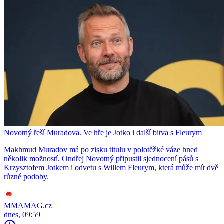
Novotný řeší Muradova. Ve hře je Jotko i další bitva s Fleurym
Makhmud Muradov má po zisku titulu v polotěžké váze hned
několik možností. Ondřej Novotný připustil sjednocení pásů s
Krzysztofem Jotkem i odvetu s Willem Fleurym, která může mít dvě
různé podoby.
MMAMAG.cz
dnes, 09:59