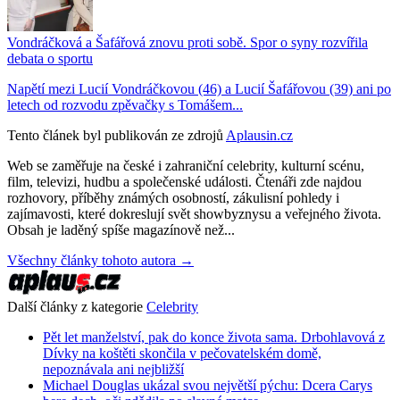
Vondráčková a Šafářová znovu proti sobě. Spor o syny rozvířila
debata o sportu
Napětí mezi Lucií Vondráčkovou (46) a Lucií Šafářovou (39) ani po
letech od rozvodu zpěvačky s Tomášem...
Tento článek byl publikován ze zdrojů
Aplausin.cz
Web se zaměřuje na české i zahraniční celebrity, kulturní scénu,
film, televizi, hudbu a společenské události. Čtenáři zde najdou
rozhovory, příběhy známých osobností, zákulisní pohledy i
zajímavosti, které dokreslují svět showbyznysu a veřejného života.
Obsah je laděný spíše magazínově než...
Všechny články tohoto autora →
Další články z kategorie
Celebrity
Pět let manželství, pak do konce života sama. Drbohlavová z
Dívky na koštěti skončila v pečovatelském domě,
nepoznávala ani nejbližší
Michael Douglas ukázal svou největší pýchu: Dcera Carys