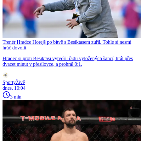
Trenér Hradce Horejš po bitvě s Besiktasem zuřil. Tohle si nesmí
hráč dovolit
Hradec si proti Besiktasi vytvořil řadu vyložených šancí, hrál přes
dvacet minut v přesilovce, a prohrál 0:1.
SportyŽivě
dnes, 10:04
3 min