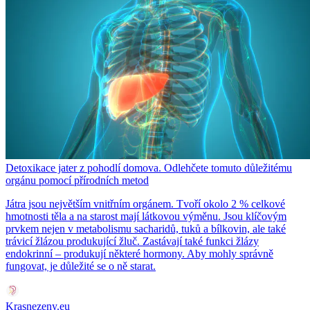
Detoxikace jater z pohodlí domova. Odlehčete tomuto důležitému
orgánu pomocí přírodních metod
Játra jsou největším vnitřním orgánem. Tvoří okolo 2 % celkové
hmotnosti těla a na starost mají látkovou výměnu. Jsou klíčovým
prvkem nejen v metabolismu sacharidů, tuků a bílkovin, ale také
trávicí žlázou produkující žluč. Zastávají také funkci žlázy
endokrinní – produkují některé hormony. Aby mohly správně
fungovat, je důležité se o ně starat.
Krasnezeny.eu