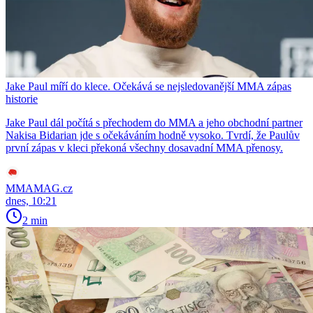
Jake Paul míří do klece. Očekává se nejsledovanější MMA zápas
historie
Jake Paul dál počítá s přechodem do MMA a jeho obchodní partner
Nakisa Bidarian jde s očekáváním hodně vysoko. Tvrdí, že Paulův
první zápas v kleci překoná všechny dosavadní MMA přenosy.
MMAMAG.cz
dnes, 10:21
2 min