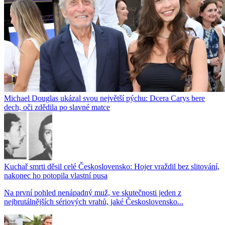
Michael Douglas ukázal svou největší pýchu: Dcera Carys bere
dech, oči zdědila po slavné matce
Kuchař smrti děsil celé Československo: Hojer vraždil bez slitování,
nakonec ho potopila vlastní pusa
Na první pohled nenápadný muž, ve skutečnosti jeden z
nejbrutálnějších sériových vrahů, jaké Československo...