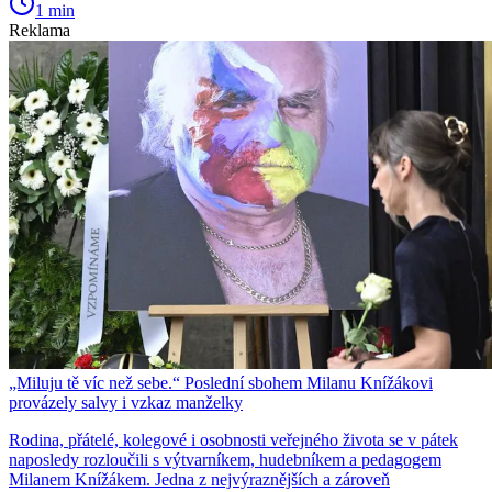
1 min
Reklama
„Miluju tě víc než sebe.“ Poslední sbohem Milanu Knížákovi
provázely salvy i vzkaz manželky
Rodina, přátelé, kolegové i osobnosti veřejného života se v pátek
naposledy rozloučili s výtvarníkem, hudebníkem a pedagogem
Milanem Knížákem. Jedna z nejvýraznějších a zároveň