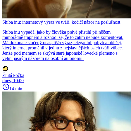
Shiba inu: internetový výraz ve tváři, kočičí názor na poslušnost
Shiba inu vypadá, jako by člověka právě přistihl při něčem
mimořádně trapném a rozhodl se, že to zatím nebude komentovat.
Má dokonale stočený ocas, liščí výraz, elegantní pohyb a obličej,
který internet proměnil v jednu z nejslavnějších psích tváří vůbec.
Jenže pod memem se skrývá staré japonské lovecké plemeno s
velmi jasným názorem na osobní autonomii.
Žlutá kočka
dnes, 10:00
14 min