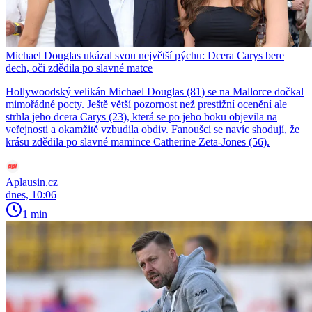
Michael Douglas ukázal svou největší pýchu: Dcera Carys bere
dech, oči zdědila po slavné matce
Hollywoodský velikán Michael Douglas (81) se na Mallorce dočkal
mimořádné pocty. Ještě větší pozornost než prestižní ocenění ale
strhla jeho dcera Carys (23), která se po jeho boku objevila na
veřejnosti a okamžitě vzbudila obdiv. Fanoušci se navíc shodují, že
krásu zdědila po slavné mamince Catherine Zeta-Jones (56).
Aplausin.cz
dnes, 10:06
1 min