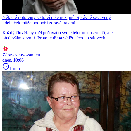
Některé potraviny se tráví déle než jiné. Správně sestavený
jídelníček může podpořit zdravé trávení
Každý člověk by měl pečovat o svoje tělo, nejen zvenčí, ale
především zevnitř. Proto je třeba vědět něco i o střevech.
Zdravestravovani.eu
dnes, 10:06
1 min