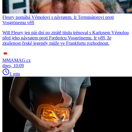
Fleury pomáhá Vémolovi s návratem. Ir Terminátorovi proti
Vosgrönemu věří
Will Fleury jen pár dní po ztrátě titulu trénoval s Karlosem Vémolou
před jeho návratem proti Fredericu Vosgrönemu. Ir věří, že
zkušenost české legendy může ve Frankfurtu rozhodnout.
MMAMAG.cz
dnes, 10:09
1 min