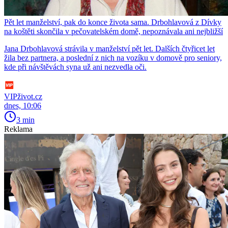
Pět let manželství, pak do konce života sama. Drbohlavová z Dívky
na koštěti skončila v pečovatelském domě, nepoznávala ani nejbližší
Jana Drbohlavová strávila v manželství pět let. Dalších čtyřicet let
žila bez partnera, a poslední z nich na vozíku v domově pro seniory,
kde při návštěvách syna už ani nezvedla oči.
VIPživot.cz
dnes, 10:06
3 min
Reklama