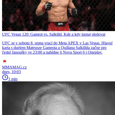
UFC Vegas 120: Gamrot vs. Salkilld. Kde a kdy turnaj sledovat
UFC se v sobotu 8. srpna vrací do Meta APEX v Las Vegas. Hlavní
karta s duelem Mateusze Gamrota a Quillana Salkillda začne pro
české fanoušky ve 23:00 a nabídne ji Nova Sport 6 i Oneplay.
MMAMAG.cz
dnes, 10:03
1 min