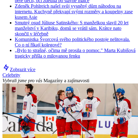
bere dech, oči zdědila po slavné matce
Zdeněk Pohlreich našel svůj vysněný dům náhodou na
internetu. Kuchyně překvapí svými rozměry a koupelny zase
kusem Asie
Smutný osud Júliuse Satinského: S manželkou slavil 20 let
manželství v Karibiku, domů se vrátil sám. Krátce nato
skončil v léčebně
Komunistka Švorcová svého politického postoje nelitovala.
Co o ní říkají kolegové?
„Bylo to strašné, očima mě prosila o pomoc." Marta Kubišová
tragicky přišla o milovanou fenku
Zobrazit více
Celebrity
Vybrali jsme pro vás
Magazíny a zajímavosti