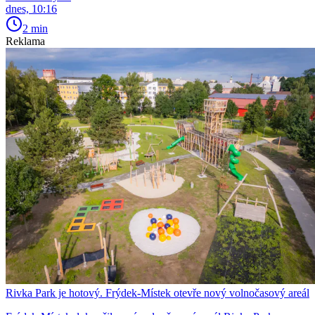
dnes, 10:16
2 min
Reklama
Rivka Park je hotový. Frýdek-Místek otevře nový volnočasový areál