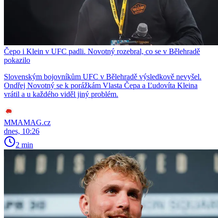
Čepo i Klein v UFC padli. Novotný rozebral, co se v Bělehradě
pokazilo
Slovenským bojovníkům UFC v Bělehradě výsledkově nevyšel.
Ondřej Novotný se k porážkám Vlasta Čepa a Ľudovíta Kleina
vrátil a u každého viděl jiný problém.
MMAMAG.cz
dnes, 10:26
2 min