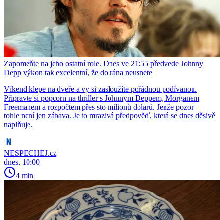
Zapomeňte na jeho ostatní role. Dnes ve 21:55 předvede Johnny
Depp výkon tak excelentní, že do rána neusnete
Víkend klepe na dveře a vy si zasloužíte pořádnou podívanou.
Připravte si popcorn na thriller s Johnnym Deppem, Morganem
Freemanem a rozpočtem přes sto milionů dolarů. Jenže pozor –
tohle není jen zábava. Je to mrazivá předpověď, která se dnes děsivě
naplňuje.
NESPECHEJ.cz
dnes, 10:00
4 min