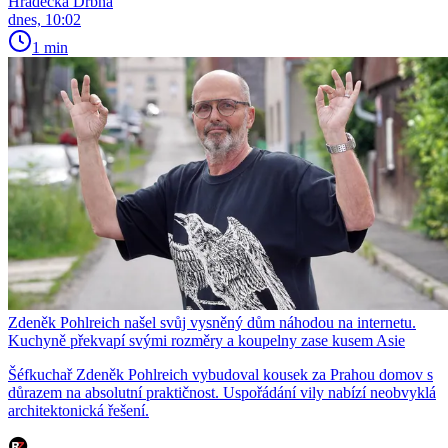
Hradecká Drbna
dnes, 10:02
1 min
Zdeněk Pohlreich našel svůj vysněný dům náhodou na internetu.
Kuchyně překvapí svými rozměry a koupelny zase kusem Asie
Šéfkuchař Zdeněk Pohlreich vybudoval kousek za Prahou domov s
důrazem na absolutní praktičnost. Uspořádání vily nabízí neobvyklá
architektonická řešení.