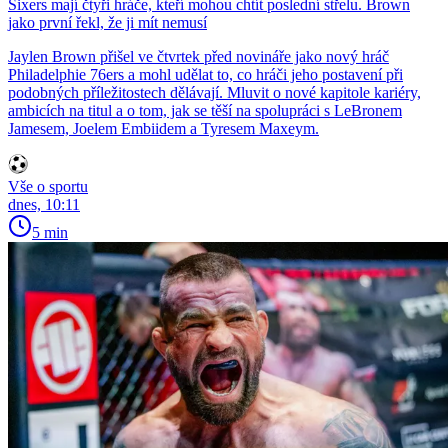
Sixers mají čtyři hráče, kteří mohou chtít poslední střelu. Brown
jako první řekl, že ji mít nemusí
Jaylen Brown přišel ve čtvrtek před novináře jako nový hráč
Philadelphie 76ers a mohl udělat to, co hráči jeho postavení při
podobných příležitostech dělávají. Mluvit o nové kapitole kariéry,
ambicích na titul a o tom, jak se těší na spolupráci s LeBronem
Jamesem, Joelem Embiidem a Tyresem Maxeym.
Vše o sportu
dnes, 10:11
5 min