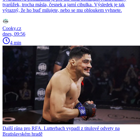
tvarůžek, trocha másla, česnek a jarní cibulka. Výsledek je tak
výrazný, že ho buď milujete, nebo se mu obloukem vyhnete.
Cooky.cz
dnes, 09:56
4 min
Další rána pro RFA. Lutterbach vypadl z titulové odvety na
Bratislavském hradě