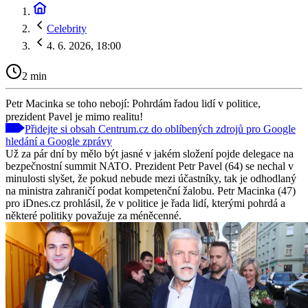
Celebrity
4. 6. 2026, 18:00
2 min
Petr Macinka se toho nebojí: Pohrdám řadou lidí v politice,
prezident Pavel je mimo realitu!
Přidejte si obsah Centrum.cz do oblíbených zdrojů pro Google
hledání a Google zprávy
Už za pár dní by mělo být jasné v jakém složení pojde delegace na
bezpečnostní summit NATO. Prezident Petr Pavel (64) se nechal v
minulosti slyšet, že pokud nebude mezi účastníky, tak je odhodlaný
na ministra zahraničí podat kompetenční žalobu. Petr Macinka (47)
pro iDnes.cz prohlásil, že v politice je řada lidí, kterými pohrdá a
některé politiky považuje za méněcenné.