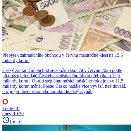
Přebytek zahraničního obchodu v červnu meziročně klesl na 15,5
miliardy korun
Český zahraniční obchod se zbožím skončil v červnu 2026 podle
předběžných údajů Českého statistického úřadu přebytkem 15,5
miliardy korun. Oproti stejnému měsíci loňského roku je to o 11,5
miliardy korun méně. Přesto Česko nadále více vyváží, než dováží,
což je pro tuzemskou ekonomiku důležitý signál.
Trade-off
dnes, 10:20
1 min