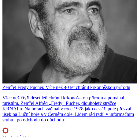
Zemřel Fredy Pucher. Více než 40 let chránil krkonošskou přírodu
Více než čtyři desetiletí chránil krkonošskou přírodu a pomáhal
turistům. Zemřel Alfréd „Fredy“ Pucher, dlouholetý strážce
KRNAPu. Na horách začínal v roce 1978 jako cestář, poté převzal
úsek na Luční hoře a v Černém dole. Lidem rád radil v informačním
srubu i po odchodu do důchodu.