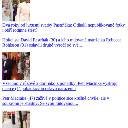
Dva roky od luxusní svatby Pastrňáka: Odhalil nepublikované fotky
i obří rodinné štěstí
Hokejista David Pastrňák (30) a jeho milovaná manželka Rebecca
Rohlsson (31) oslavili druhé výročí od své...
Všechno v růžové a dort jako z pohádky: Petr Macinka vystrojil
dcerce (1) pohádkovou oslavu narozenin
Petr Macinka (47) zažívá v politice sice krušné chvíle, ale v
soukromí je šťastný. Se svou milovanou...