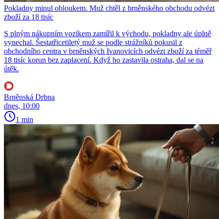
Pokladny minul obloukem. Muž chtěl z brněnského obchodu odvézt
zboží za 18 tisíc
S plným nákupním vozíkem zamířil k východu, pokladny ale úplně
vynechal. Šestatřicetiletý muž se podle strážníků pokusil z
obchodního centra v brněnských Ivanovicích odvézt zboží za téměř
18 tisíc korun bez zaplacení. Když ho zastavila ostraha, dal se na
útěk.
Brněnská Drbna
dnes, 10:00
1 min