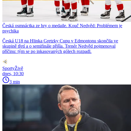
Česká osmnáctka ze hry o medaile. Kouč Nedvěd: Problémem je
psychika
Česká U18 na Hlinka Gretzky Cupu v Edmontonu skončila ve
skupině třetí a o semifinále přišla. Trenér Nedvěd pojmenoval
příčinu: tým se po inkasovaných gólech rozpadl.
SportyŽivě
dnes, 10:30
3 min