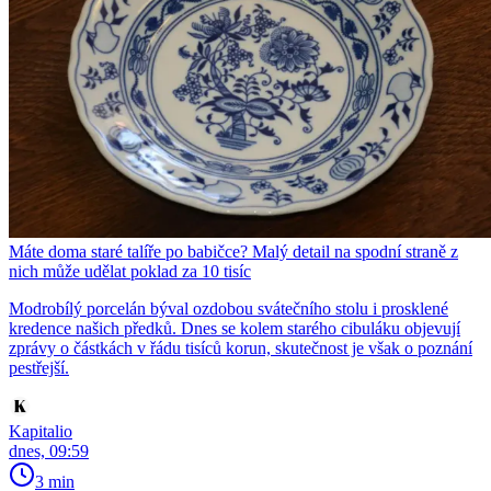
Máte doma staré talíře po babičce? Malý detail na spodní straně z
nich může udělat poklad za 10 tisíc
Modrobílý porcelán býval ozdobou svátečního stolu i prosklené
kredence našich předků. Dnes se kolem starého cibuláku objevují
zprávy o částkách v řádu tisíců korun, skutečnost je však o poznání
pestřejší.
Kapitalio
dnes, 09:59
3 min