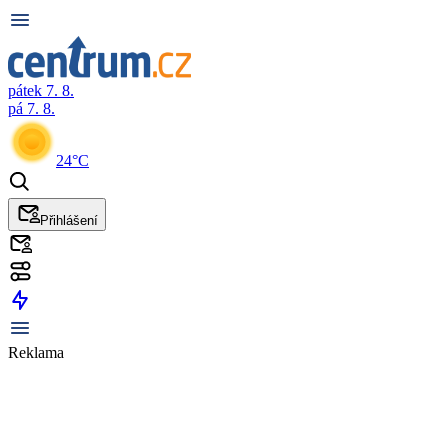
pátek 7. 8.
pá 7. 8.
24°C
Přihlášení
Reklama