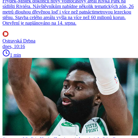
Frýdek-Místek dokončil nový volnočasový areál Rivka Park na
sídlišti Riviéra. Návštěvníkům nabídne několik tematických zón, 26
metrů dlouhou dřevěnou loď i více než patnáctimetrovou lezeckou
stěnu. Stavba celého areálu vyšla na více než 60 milionů korun.
Otevření je naplánováno na 14. srpna.
Ostravská Drbna
dnes, 10:16
1 min