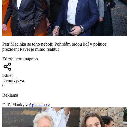
Petr Macinka se toho nebojí: Pohrdám řadou lidí v politice,
prezident Pavel je mimo realitu!
Zdroj
:
herminapress
Sdílet
Denní
výzva
0
Reklama
Další články z
Aplausin.cz