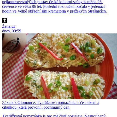
nejkontroverznějších postav české kulturní scény zemřela 26.
července ve věku 86 let. Poslední rozloučení začalo v jedenáct
hodin ve Velké obřadní síni krematoria v pražských Strašnicích.
Žena.cz
dnes, 09:59
Zázrak z Olomouce: Tvarůžková pomazánka s česnekem a
cibulkou, která provoní i pochmurný den
Tvarůžková pomazánka je pro mě čistá nostalgie. Nastrouhaný