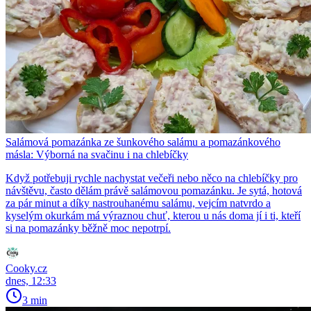
Salámová pomazánka ze šunkového salámu a pomazánkového
másla: Výborná na svačinu i na chlebíčky
Když potřebuji rychle nachystat večeři nebo něco na chlebíčky pro
návštěvu, často dělám právě salámovou pomazánku. Je sytá, hotová
za pár minut a díky nastrouhanému salámu, vejcím natvrdo a
kyselým okurkám má výraznou chuť, kterou u nás doma jí i ti, kteří
si na pomazánky běžně moc nepotrpí.
Cooky.cz
dnes, 12:33
3 min