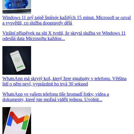
Windows 11 prý tajně šmíruje každých 15 minut. Microsoft se ozval
a vysvětlil, co služba doopravdy dělá
Virální příspěvek na síti X tvrdil, že skrytá služba ve Windows 11
odesílá data Microsoftu každou...
WhatsApp má skrytý koš, který žere gigabajty v telefonu. Většina
lidí o něm neví, vyprázdnit ho trvá 30 sekund
WhatsApp ve vašem telefonu tiše hromadí fotky, videa a
dokumenty, které jste možná viděli jednou. Uvolnit...