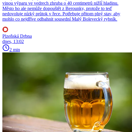
vinou výparu ve vedrech zhruba o 40 centimetrů nižší hladinu.
Město ho ale nemůže dopouštět z Berounky, protože to teď
nedovoluje nízký průtok v řece. Potřebuje přitom plný stav, aby
mohlo co nejdříve odbahnit sousední Malý Bolevecký rybník.
Plzeňská Drbna
dnes, 13:02
2 min