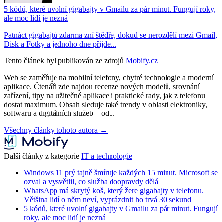
5 kódů, které uvolní gigabajty v Gmailu za pár minut. Fungují roky,
ale moc lidí je nezná
Patnáct gigabajtů zdarma zní štědře, dokud se nerozdělí mezi Gmail,
Disk a Fotky a jednoho dne přijde...
Tento článek byl publikován ze zdrojů
Mobify.cz
Web se zaměřuje na mobilní telefony, chytré technologie a moderní
aplikace. Čtenáři zde najdou recenze nových modelů, srovnání
zařízení, tipy na užitečné aplikace i praktické rady, jak z telefonu
dostat maximum. Obsah sleduje také trendy v oblasti elektroniky,
softwaru a digitálních služeb – od...
Všechny články tohoto autora →
Další články z kategorie
IT a technologie
Windows 11 prý tajně šmíruje každých 15 minut. Microsoft se
ozval a vysvětlil, co služba doopravdy dělá
WhatsApp má skrytý koš, který žere gigabajty v telefonu.
Většina lidí o něm neví, vyprázdnit ho trvá 30 sekund
5 kódů, které uvolní gigabajty v Gmailu za pár minut. Fungují
roky, ale moc lidí je nezná