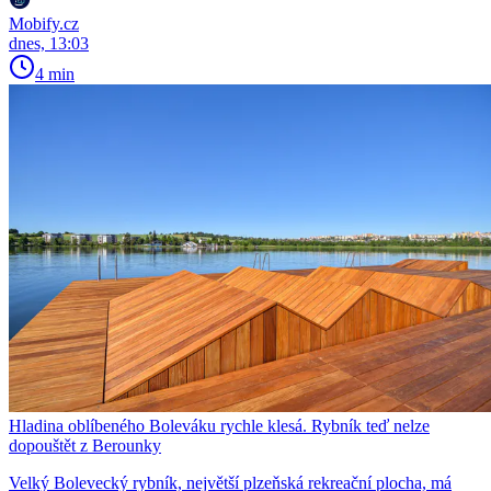
Mobify.cz
dnes, 13:03
4 min
Hladina oblíbeného Boleváku rychle klesá. Rybník teď nelze
dopouštět z Berounky
Velký Bolevecký rybník, největší plzeňská rekreační plocha, má