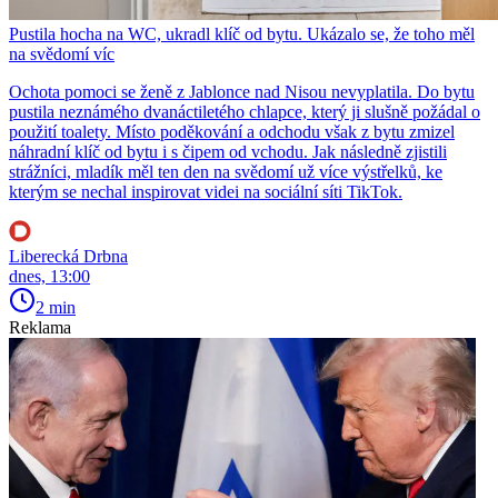
Pustila hocha na WC, ukradl klíč od bytu. Ukázalo se, že toho měl
na svědomí víc
Ochota pomoci se ženě z Jablonce nad Nisou nevyplatila. Do bytu
pustila neznámého dvanáctiletého chlapce, který ji slušně požádal o
použití toalety. Místo poděkování a odchodu však z bytu zmizel
náhradní klíč od bytu i s čipem od vchodu. Jak následně zjistili
strážníci, mladík měl ten den na svědomí už více výstřelků, ke
kterým se nechal inspirovat videi na sociální síti TikTok.
Liberecká Drbna
dnes, 13:00
2 min
Reklama