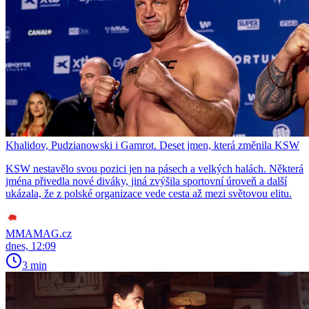
Khalidov, Pudzianowski i Gamrot. Deset jmen, která změnila KSW
KSW nestavělo svou pozici jen na pásech a velkých halách. Některá
jména přivedla nové diváky, jiná zvýšila sportovní úroveň a další
ukázala, že z polské organizace vede cesta až mezi světovou elitu.
MMAMAG.cz
dnes, 12:09
3 min