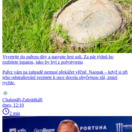
Vyvrtejte do pařezu díry a nasypte hrst soli. Za pár týdnů ho
rozbijete lopatou, jako by byl z polystyrenu
Pařez vám na zahradě nemusí překážet věčně. Naopak – když si při
jeho odstraňování vezmete k ruce docela obyčejnou sůl, zmizí
rychle.
Chalupáři-Zahrádkáři
dnes, 12:10
2 min