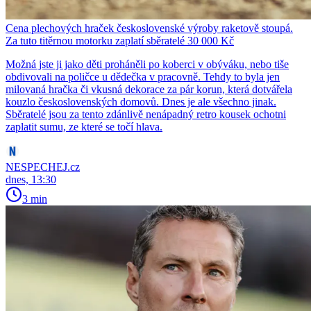
Cena plechových hraček československé výroby raketově stoupá.
Za tuto titěrnou motorku zaplatí sběratelé 30 000 Kč
Možná jste ji jako děti proháněli po koberci v obýváku, nebo tiše
obdivovali na poličce u dědečka v pracovně. Tehdy to byla jen
milovaná hračka či vkusná dekorace za pár korun, která dotvářela
kouzlo československých domovů. Dnes je ale všechno jinak.
Sběratelé jsou za tento zdánlivě nenápadný retro kousek ochotni
zaplatit sumu, ze které se točí hlava.
NESPECHEJ.cz
dnes, 13:30
3 min