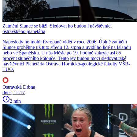
Zatmění Slunce se blíží. Sledovat ho budou i návštěvníci
ostravského planetária
Naposledy ho mohli Evropané vidět v roce 2006. Úplné zatmění
Slunce proběhne už tuto středu 12. srpna a uvidí ho lidé na Islandu
nebo ve Španělsku. U nás Měsíc po 19. hodině zakryje asi 85
procent slunečního kotouče. Tento jev budou moci sledovat také
návštěvníci Planetária Ostrava Hornicko-geologické fakulty VŠB-
TUO.
Ostravská Drbna
dnes, 12:17
2 min