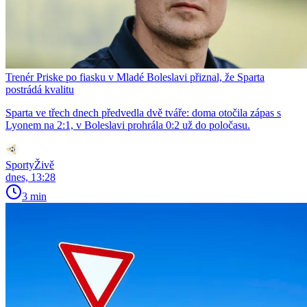
Trenér Priske po fiasku v Mladé Boleslavi přiznal, že Sparta
postrádá kvalitu
Sparta ve třech dnech předvedla dvě tváře: doma otočila zápas s
Lyonem na 2:1, v Boleslavi prohrála 0:2 už do poločasu.
SportyŽivě
dnes, 13:28
3 min