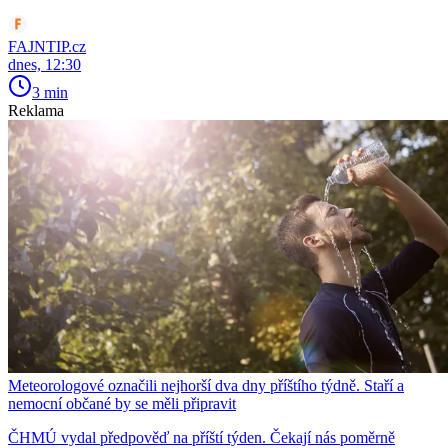
FAJNTIP.cz
dnes, 12:30
3 min
Reklama
Meteorologové označili nejhorší dva dny příštího týdně. Staří a
nemocní občané by se měli připravit
ČHMÚ vydal předpověď na příští týden. Čekají nás poměrně