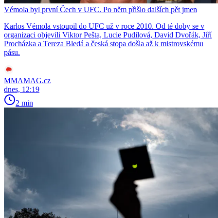
Vémola byl první Čech v UFC. Po něm přišlo dalších pět jmen
Karlos Vémola vstoupil do UFC už v roce 2010. Od té doby se v
organizaci objevili Viktor Pešta, Lucie Pudilová, David Dvořák, Jiří
Procházka a Tereza Bledá a česká stopa došla až k mistrovskému
pásu.
MMAMAG.cz
dnes, 12:19
2 min