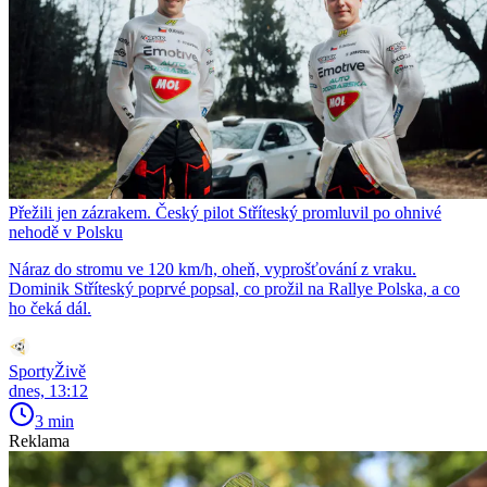
Přežili jen zázrakem. Český pilot Stříteský promluvil po ohnivé
nehodě v Polsku
Náraz do stromu ve 120 km/h, oheň, vyprošťování z vraku.
Dominik Stříteský poprvé popsal, co prožil na Rallye Polska, a co
ho čeká dál.
SportyŽivě
dnes, 13:12
3 min
Reklama