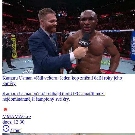
Kamaru Usman vládl velteru. Jeden kop změnil další roky jeho
kariéry
Kamaru Usman pětkrát obhájil titul UFC a patřil mezi
nejdominantnější šampiony své éry.
MMAMAG.cz
dnes, 12:30
2 min