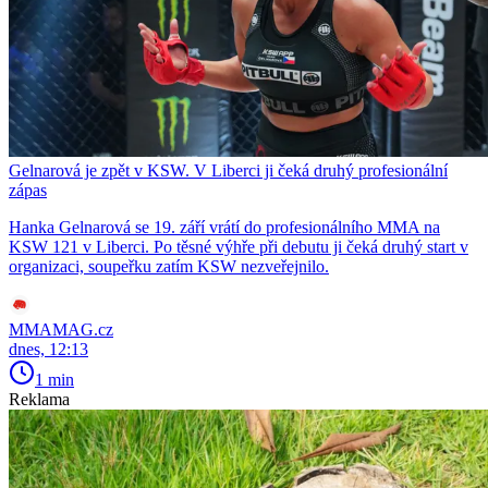
Gelnarová je zpět v KSW. V Liberci ji čeká druhý profesionální
zápas
Hanka Gelnarová se 19. září vrátí do profesionálního MMA na
KSW 121 v Liberci. Po těsné výhře při debutu ji čeká druhý start v
organizaci, soupeřku zatím KSW nezveřejnilo.
MMAMAG.cz
dnes, 12:13
1 min
Reklama