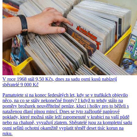
V roce 1968 stál 9,50 Kčs, dnes za sadu osmi kusů nabízejí
sběratelé 9 000 Kč
Pamatujete si na konec šedesátých let, kdy se v trafikách objevilo
něco, na co se stály nekonečné fronty? I když to tehdy stálo na
poměry brožurek neuvěřitelné peníze, kluci i holky pro to běželi s
nataženou dlaní plnou mincí. Dnes se tyto zažloutlé papírové
poklady, které možná stále leží zapomenuté v krabici na vaší půdě
nebo na chalupě, vyvažují zlatem. Sběratelé jsou za kompletní sadu
osmi sešitů ochotni okamžitě vyplatit téměř deset tisíc korun na
ruku.