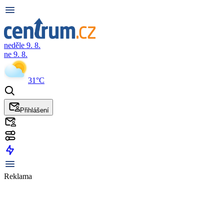
neděle 9. 8.
ne 9. 8.
31°C
Přihlášení
Reklama