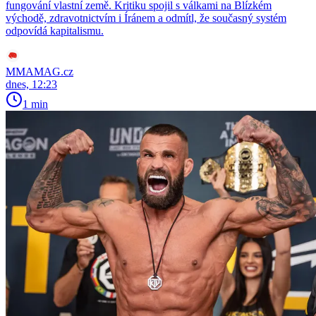
fungování vlastní země. Kritiku spojil s válkami na Blízkém
východě, zdravotnictvím i Íránem a odmítl, že současný systém
odpovídá kapitalismu.
MMAMAG.cz
dnes, 12:23
1 min