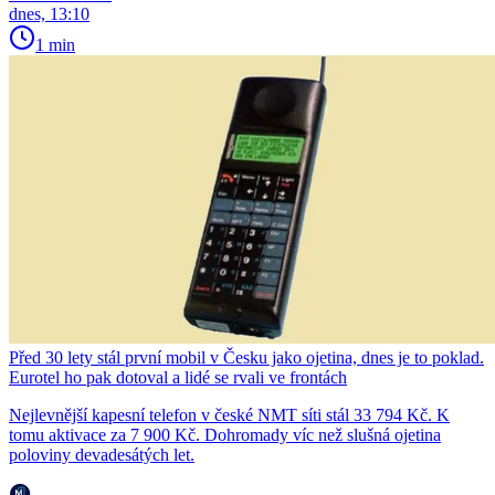
dnes, 13:10
1 min
Před 30 lety stál první mobil v Česku jako ojetina, dnes je to poklad.
Eurotel ho pak dotoval a lidé se rvali ve frontách
Nejlevnější kapesní telefon v české NMT síti stál 33 794 Kč. K
tomu aktivace za 7 900 Kč. Dohromady víc než slušná ojetina
poloviny devadesátých let.