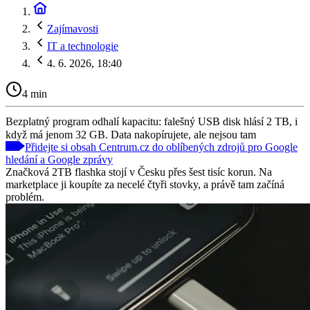
Zajímavosti
IT a technologie
4. 6. 2026, 18:40
4 min
Bezplatný program odhalí kapacitu: falešný USB disk hlásí 2 TB, i
když má jenom 32 GB. Data nakopírujete, ale nejsou tam
Přidejte si obsah Centrum.cz do oblíbených zdrojů pro Google
hledání a Google zprávy
Značková 2TB flashka stojí v Česku přes šest tisíc korun. Na
marketplace ji koupíte za necelé čtyři stovky, a právě tam začíná
problém.