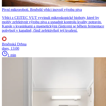
Pivní mikroroboti. Brněnští vědci inovují výrobu piva
Vědci z CEITEC VUT vyvinuli mikroskopické bioboty, které by
mohly zefektivnit výrobu piva a usnadnit kontrolu kvality potravin.
Kapsle s kvasinkami a magnetickými částicemi se během fermentace
pohybují v kapalině, čímž zefektivňují její kvašení.
Brněnská Drbna
dnes, 13:00
1 min