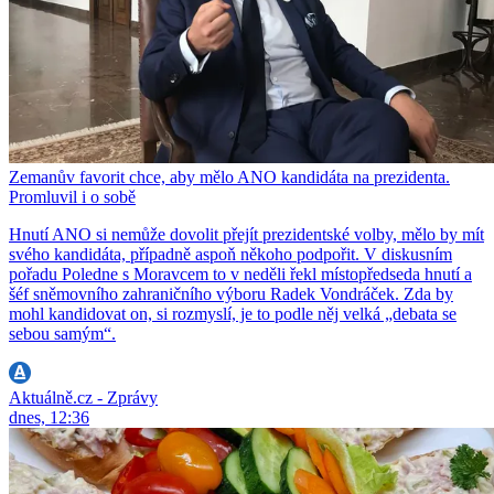
Zemanův favorit chce, aby mělo ANO kandidáta na prezidenta.
Promluvil i o sobě
Hnutí ANO si nemůže dovolit přejít prezidentské volby, mělo by mít
svého kandidáta, případně aspoň někoho podpořit. V diskusním
pořadu Poledne s Moravcem to v neděli řekl místopředseda hnutí a
šéf sněmovního zahraničního výboru Radek Vondráček. Zda by
mohl kandidovat on, si rozmyslí, je to podle něj velká „debata se
sebou samým“.
Aktuálně.cz - Zprávy
dnes, 12:36