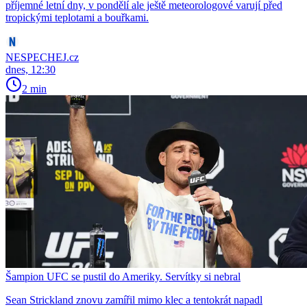
příjemné letní dny, v pondělí ale ještě meteorologové varují před
tropickými teplotami a bouřkami.
NESPECHEJ.cz
dnes, 12:30
2 min
Šampion UFC se pustil do Ameriky. Servítky si nebral
Sean Strickland znovu zamířil mimo klec a tentokrát napadl