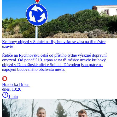
Kruhový objezd v Solnici na Rychnovsku se zítra na tři měsíce
uzavře
Řidiče na Rychnovsku čeká od příštího týdne výrazné dopravní
omezení. Od pondělí 10. srpna se na tři měsíce uzavře kruhový
objezd v Domašínské ulici v Solnici. Důvodem jsou práce na
napojení budovaného obchvatu města.
Hradecká Drbna
dnes, 13:26
1 min