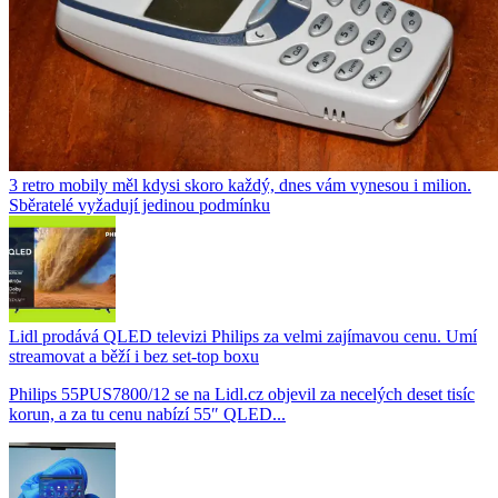
3 retro mobily měl kdysi skoro každý, dnes vám vynesou i milion.
Sběratelé vyžadují jedinou podmínku
Lidl prodává QLED televizi Philips za velmi zajímavou cenu. Umí
streamovat a běží i bez set-top boxu
Philips 55PUS7800/12 se na Lidl.cz objevil za necelých deset tisíc
korun, a za tu cenu nabízí 55″ QLED...