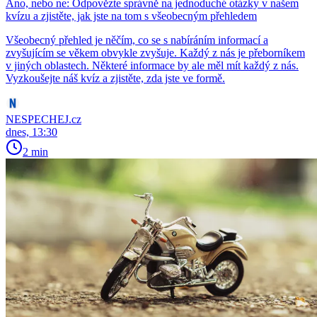
Ano, nebo ne: Odpovězte správně na jednoduché otázky v našem
kvízu a zjistěte, jak jste na tom s všeobecným přehledem
Všeobecný přehled je něčím, co se s nabíráním informací a
zvyšujícím se věkem obvykle zvyšuje. Každý z nás je přeborníkem
v jiných oblastech. Některé informace by ale měl mít každý z nás.
Vyzkoušejte náš kvíz a zjistěte, zda jste ve formě.
NESPECHEJ.cz
dnes, 13:30
2 min