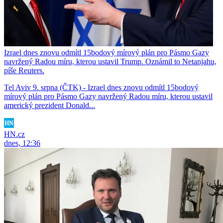
Izrael dnes znovu odmítl 15bodový mírový plán pro Pásmo Gazy
navržený Radou míru, kterou ustavil Trump. Oznámil to Netanjahu,
píše Reuters.
Tel Aviv 9. srpna (ČTK) - Izrael dnes znovu odmítl 15bodový
mírový plán pro Pásmo Gazy navržený Radou míru, kterou ustavil
americký prezident Donald...
HN.cz
dnes, 12:36