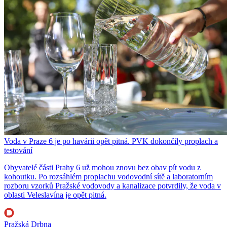
Voda v Praze 6 je po havárii opět pitná. PVK dokončily proplach a
testování
Obyvatelé části Prahy 6 už mohou znovu bez obav pít vodu z
kohoutku. Po rozsáhlém proplachu vodovodní sítě a laboratorním
rozboru vzorků Pražské vodovody a kanalizace potvrdily, že voda v
oblasti Veleslavína je opět pitná.
Pražská Drbna