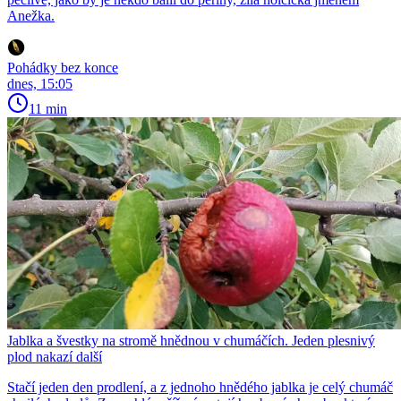
Anežka.
Pohádky bez konce
dnes, 15:05
11 min
Jablka a švestky na stromě hnědnou v chumáčích. Jeden plesnivý
plod nakazí další
Stačí jeden den prodlení, a z jednoho hnědého jablka je celý chumáč