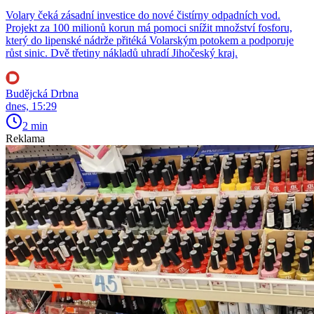
Volary čeká zásadní investice do nové čistírny odpadních vod.
Projekt za 100 milionů korun má pomoci snížit množství fosforu,
který do lipenské nádrže přitéká Volarským potokem a podporuje
růst sinic. Dvě třetiny nákladů uhradí Jihočeský kraj.
Budějcká Drbna
dnes, 15:29
2 min
Reklama