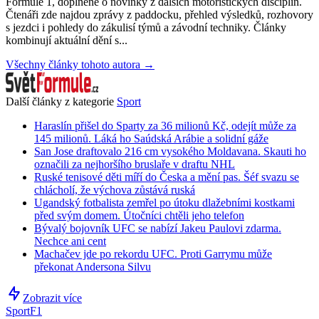
Formule 1, doplněné o novinky z dalších motoristických disciplín.
Čtenáři zde najdou zprávy z paddocku, přehled výsledků, rozhovory
s jezdci i pohledy do zákulisí týmů a závodní techniky. Články
kombinují aktuální dění s...
Všechny články tohoto autora →
Další články z kategorie
Sport
Haraslín přišel do Sparty za 36 milionů Kč, odejít může za
145 milionů. Láká ho Saúdská Arábie a solidní gáže
San Jose draftovalo 216 cm vysokého Moldavana. Skauti ho
označili za nejhoršího bruslaře v draftu NHL
Ruské tenisové děti míří do Česka a mění pas. Šéf svazu se
chlácholí, že výchova zůstává ruská
Ugandský fotbalista zemřel po útoku dlažebními kostkami
před svým domem. Útočníci chtěli jeho telefon
Bývalý bojovník UFC se nabízí Jakeu Paulovi zdarma.
Nechce ani cent
Machačev jde po rekordu UFC. Proti Garrymu může
překonat Andersona Silvu
Zobrazit více
Sport
F1