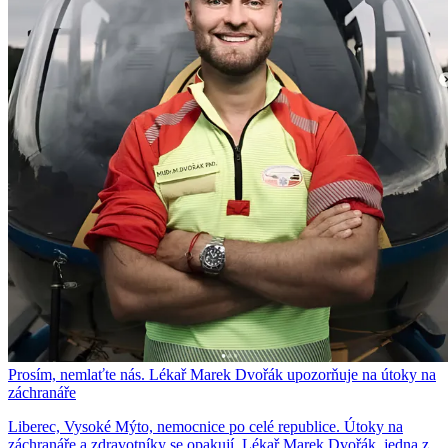
Prosím, nemlaťte nás. Lékař Marek Dvořák upozorňuje na útoky na
záchranáře
Liberec, Vysoké Mýto, nemocnice po celé republice. Útoky na
záchranáře a zdravotníky se opakují. Lékař Marek Dvořák, jedna z