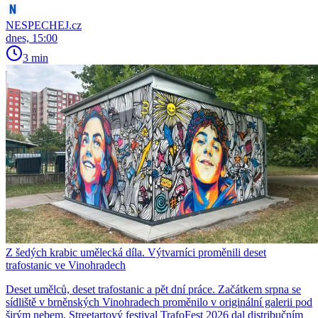
NESPECHEJ.cz
dnes, 15:00
3 min
Z šedých krabic umělecká díla. Výtvarníci proměnili deset
trafostanic ve Vinohradech
Deset umělců, deset trafostanic a pět dní práce. Začátkem srpna se
sídliště v brněnských Vinohradech proměnilo v originální galerii pod
širým nebem. Streetartový festival TrafoFest 2026 dal distribučním