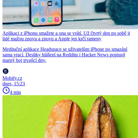
Aplikaci z iPhonu smažete a ona se vrátí. Už čtvrtý den po sobě ji
lidé mažou znovu a znovu a Apple jen krčí rameny
Meditační aplikace Headspace se uživatelům iPhone po smazání
sama vrací. Desítky hlášení na Redditu i Hacker News popisují
marný boj trvající dny.
Mobify.cz
dnes, 15:23
4 min