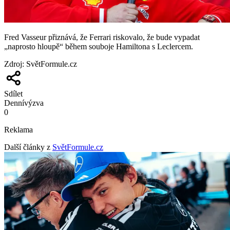
Fred Vasseur přiznává, že Ferrari riskovalo, že bude vypadat
„naprosto hloupě“ během souboje Hamiltona s Leclercem.
Zdroj
:
SvětFormule.cz
Sdílet
Denní
výzva
0
Reklama
Další články z
SvětFormule.cz