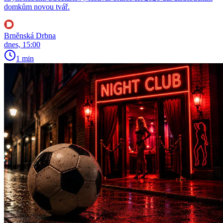
domkům novou tvář.
Brněnská Drbna
dnes, 15:00
1 min