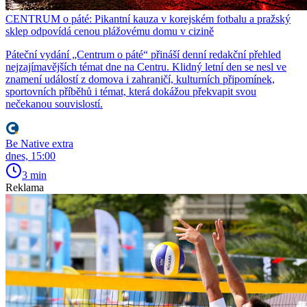
CENTRUM o páté: Pikantní kauza v korejském fotbalu a pražský
sklep odpovídá cenou plážovému domu v cizině
Páteční vydání „Centrum o páté“ přináší denní redakční přehled
nejzajímavějších témat dne na Centru. Klidný letní den se nesl ve
znamení událostí z domova i zahraničí, kulturních připomínek,
sportovních příběhů i témat, která dokážou překvapit svou
nečekanou souvislostí.
Be Native extra
dnes, 15:00
3 min
Reklama