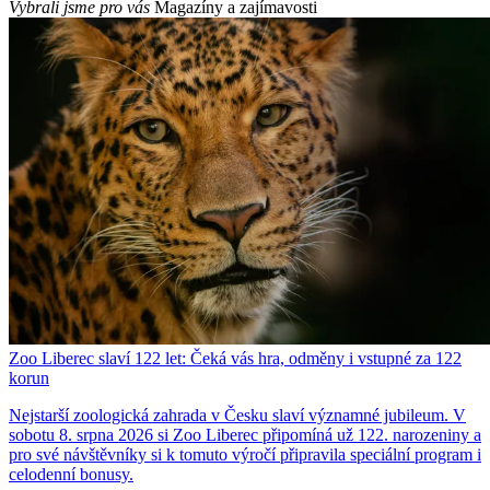
Vybrali jsme pro vás
Magazíny a zajímavosti
Zoo Liberec slaví 122 let: Čeká vás hra, odměny i vstupné za 122
korun
Nejstarší zoologická zahrada v Česku slaví významné jubileum. V
sobotu 8. srpna 2026 si Zoo Liberec připomíná už 122. narozeniny a
pro své návštěvníky si k tomuto výročí připravila speciální program i
celodenní bonusy.