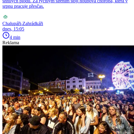
shnilých plodů. Za rychlým šířením stojí houbová choroba, která v
srpnu pracuje přesčas.
Chalupáři-Zahrádkáři
dnes, 15:05
4 min
Reklama