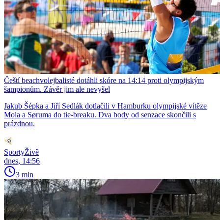
Čeští beachvolejbalisté dotáhli skóre na 14:14 proti olympijským
šampionům. Závěr jim ale nevyšel
Jakub Šépka a Jiří Sedlák dotlačili v Hamburku olympijské vítěze
Mola a Søruma do tie-breaku. Dva body od senzace skončili s
prázdnou.
SportyŽivě
dnes, 14:56
3 min