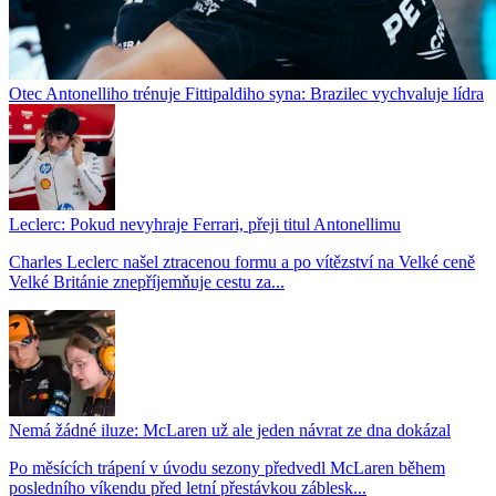
Otec Antonelliho trénuje Fittipaldiho syna: Brazilec vychvaluje lídra
Leclerc: Pokud nevyhraje Ferrari, přeji titul Antonellimu
Charles Leclerc našel ztracenou formu a po vítězství na Velké ceně
Velké Británie znepříjemňuje cestu za...
Nemá žádné iluze: McLaren už ale jeden návrat ze dna dokázal
Po měsících trápení v úvodu sezony předvedl McLaren během
posledního víkendu před letní přestávkou záblesk...