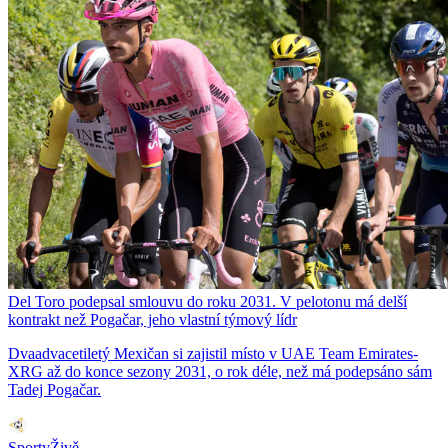
Del Toro podepsal smlouvu do roku 2031. V pelotonu má delší
kontrakt než Pogačar, jeho vlastní týmový lídr
Dvaadvacetiletý Mexičan si zajistil místo v UAE Team Emirates-
XRG až do konce sezony 2031, o rok déle, než má podepsáno sám
Tadej Pogačar.
SportyŽivě