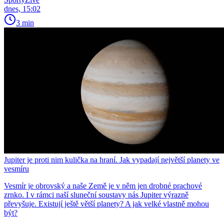
dnes, 15:02
3 min
Jupiter je proti nim kulička na hraní. Jak vypadají největší planety ve
vesmíru
Vesmír je obrovský a naše Země je v něm jen drobné prachové
zrnko. I v rámci naší sluneční soustavy nás Jupiter výrazně
převyšuje. Existují ještě větší planety? A jak velké vlastně mohou
být?