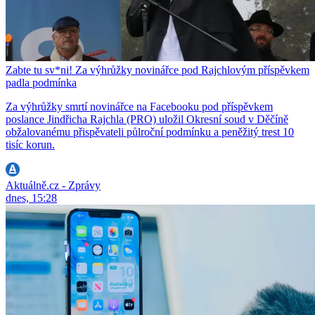
Zabte tu sv*ni! Za výhrůžky novinářce pod Rajchlovým příspěvkem
padla podmínka
Za výhrůžky smrtí novinářce na Facebooku pod příspěvkem
poslance Jindřicha Rajchla (PRO) uložil Okresní soud v Děčíně
obžalovanému přispěvateli půlroční podmínku a peněžitý trest 10
tisíc korun.
Aktuálně.cz - Zprávy
dnes, 15:28