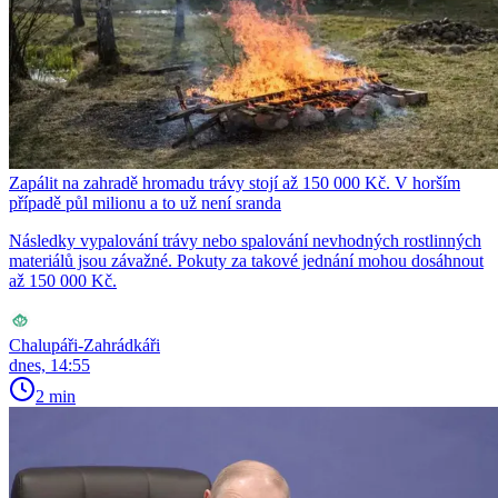
Zapálit na zahradě hromadu trávy stojí až 150 000 Kč. V horším
případě půl milionu a to už není sranda
Následky vypalování trávy nebo spalování nevhodných rostlinných
materiálů jsou závažné. Pokuty za takové jednání mohou dosáhnout
až 150 000 Kč.
Chalupáři-Zahrádkáři
dnes, 14:55
2 min