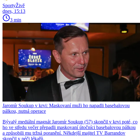
SportyŽivě
dnes, 15:13
3 min
Jaromír Soukup v krvi: Maskovaní muži ho napadli basebalovou
pálkou, nutná operace
Bývalý mediální magnát Jaromír Soukup (57) skončil v krvi poté, co
ho ve středu večer přepadli maskovaní útočníci basebalovou pálkou
a způsobili mu tržná poranění. Někdejší majitel TV Barrandov
skončil v péči lékařů.