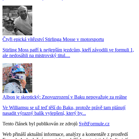
Čtyři epická vítězství Stirlinga Mosse v motorsportu
Stirling Moss patří k nejlepším jezdcům, kteří závodili ve formuli 1,
ale nedosáhli na mistrovský titul....
Albon je skeptický: Znovuzrození v Baku nepovažuje za reálne
Ve Williamsu se už teď těší do Baku, protože právě tam plánují
nasadit výrazný balík vylepšení, který by...
Tento článek byl publikován ze zdrojů
SvětFormule.cz
Web přináší aktuální informace, analýzy a komentáře z prostředí