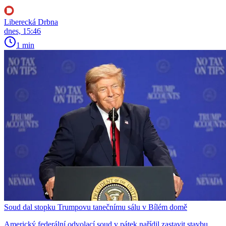
Liberecká Drbna
dnes, 15:46
1 min
Soud dal stopku Trumpovu tanečnímu sálu v Bílém domě
Americký federální odvolací soud v pátek nařídil zastavit stavbu