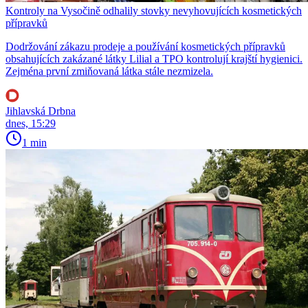
Kontroly na Vysočině odhalily stovky nevyhovujících kosmetických
přípravků
Dodržování zákazu prodeje a používání kosmetických přípravků
obsahujících zakázané látky Lilial a TPO kontrolují krajští hygienici.
Zejména první zmiňovaná látka stále nezmizela.
Jihlavská Drbna
dnes, 15:29
1 min