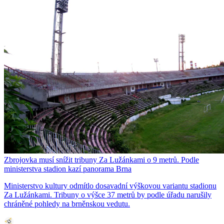
Zbrojovka musí snížit tribuny Za Lužánkami o 9 metrů. Podle
ministerstva stadion kazí panorama Brna
Ministerstvo kultury odmítlo dosavadní výškovou variantu stadionu
Za Lužánkami. Tribuny o výšce 37 metrů by podle úřadu narušily
chráněné pohledy na brněnskou vedutu.