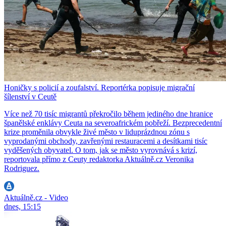
Honičky s policií a zoufalství. Reportérka popisuje migrační
šílenství v Ceutě
Více než 70 tisíc migrantů překročilo během jediného dne hranice
španělské enklávy Ceuta na severoafrickém pobřeží. Bezprecedentní
krize proměnila obvykle živé město v liduprázdnou zónu s
vyprodanými obchody, zavřenými restauracemi a desítkami tisíc
vyděšených obyvatel. O tom, jak se město vyrovnává s krizí,
reportovala přímo z Ceuty redaktorka Aktuálně.cz Veronika
Rodriguez.
Aktuálně.cz - Video
dnes, 15:15