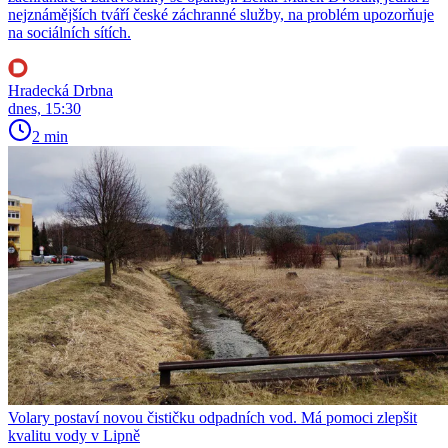
nejznámějších tváří české záchranné služby, na problém upozorňuje
na sociálních sítích.
Hradecká Drbna
dnes, 15:30
2 min
Volary postaví novou čističku odpadních vod. Má pomoci zlepšit
kvalitu vody v Lipně