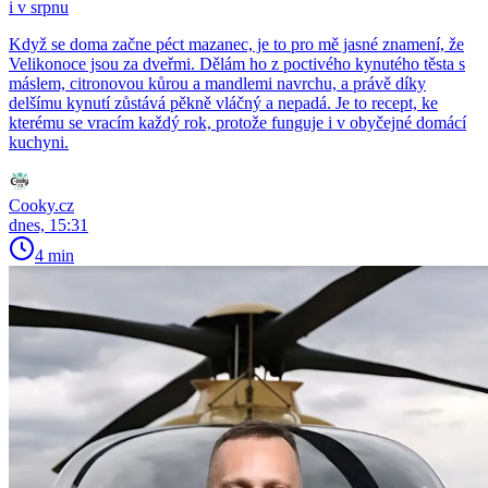
i v srpnu
Když se doma začne péct mazanec, je to pro mě jasné znamení, že
Velikonoce jsou za dveřmi. Dělám ho z poctivého kynutého těsta s
máslem, citronovou kůrou a mandlemi navrchu, a právě díky
delšímu kynutí zůstává pěkně vláčný a nepadá. Je to recept, ke
kterému se vracím každý rok, protože funguje i v obyčejné domácí
kuchyni.
Cooky.cz
dnes, 15:31
4 min