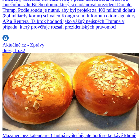
tanečního sálu Bílého domu, který si naplánoval prezident Donald
Trump. Podle soudu je nutné, aby byl projekt za 400 milionů dolarů
(8,4 miliardy korun) schválen Kongresem. Informují o tom agentury
AP a Reuters. Ta krok hodnotí jako vážný neúspěch Trumpa v
případu, který prověřuje rozsah prezidentských pravomocí.
Aktuálně.cz - Zprávy
dnes, 15:32
Mazanec bez kalendáře: Chutná svátečně, ale hodí se ke kávě klidně