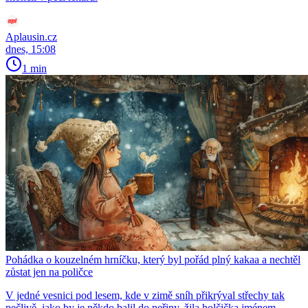
Aplausin.cz
dnes, 15:08
1 min
Pohádka o kouzelném hrníčku, který byl pořád plný kakaa a nechtěl
zůstat jen na poličce
V jedné vesnici pod lesem, kde v zimě sníh přikrýval střechy tak
pečlivě, jako by je někdo balil do peřiny, žila holčička jménem