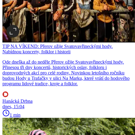
TIP NA VÍKEND: Přerov ožije Svatovavřineckými hody.
Nabídnou koncerty, folklor i historii
Ode dneška až do neděle Přerov ožije Svatovavřineckými hody.
Přinesou tři dny koncertů, historických oslav, folkloru i
doprovodných akcí pro celé rodiny. Novinkou letošního ročníku
budou Hody u Trafačky v ulici Na Marku, které vrátí do hodového
programu lidové tradice, kroje a folklor.
Hanácká Drbna
dnes, 15:04
1 min