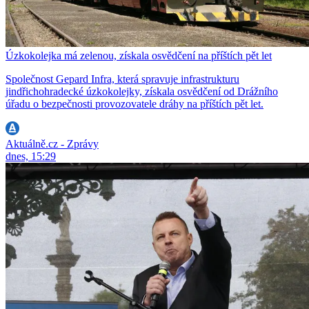
Úzkokolejka má zelenou, získala osvědčení na příštích pět let
Společnost Gepard Infra, která spravuje infrastrukturu
jindřichohradecké úzkokolejky, získala osvědčení od Drážního
úřadu o bezpečnosti provozovatele dráhy na příštích pět let.
Aktuálně.cz - Zprávy
dnes, 15:29