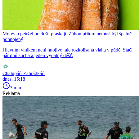
Mrkev a petržel po dešti praskají. Záhon přitom nemusí být špatně
pohnojený
Hlavním viníkem není hnojivo, ale rozkolísaná vláha v půdě. Stačí
pár dnů sucha a jeden vydatný déšť.
Chalupáři-Zahrádkáři
dnes, 15:18
3 min
Reklama