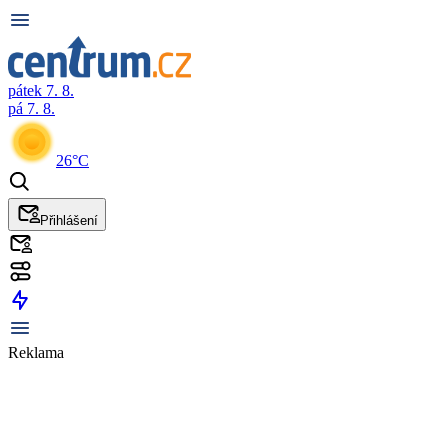
pátek 7. 8.
pá 7. 8.
26°C
Přihlášení
Reklama