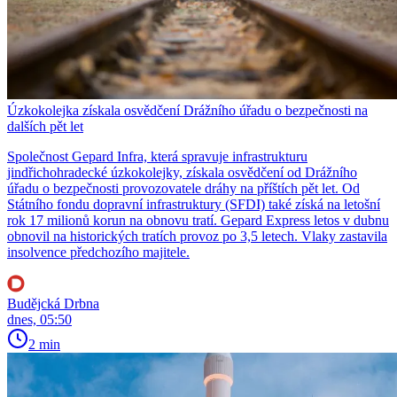
Úzkokolejka získala osvědčení Drážního úřadu o bezpečnosti na
dalších pět let
Společnost Gepard Infra, která spravuje infrastrukturu
jindřichohradecké úzkokolejky, získala osvědčení od Drážního
úřadu o bezpečnosti provozovatele dráhy na příštích pět let. Od
Státního fondu dopravní infrastruktury (SFDI) také získá na letošní
rok 17 milionů korun na obnovu tratí. Gepard Express letos v dubnu
obnovil na historických tratích provoz po 3,5 letech. Vlaky zastavila
insolvence předchozího majitele.
Budějcká Drbna
dnes, 05:50
2 min