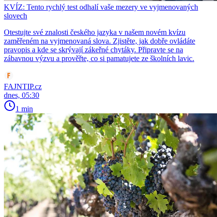
KVÍZ: Tento rychlý test odhalí vaše mezery ve vyjmenovaných
slovech
Otestujte své znalosti českého jazyka v našem novém kvízu
zaměřeném na vyjmenovaná slova. Zjistěte, jak dobře ovládáte
pravopis a kde se skrývají zákeřné chytáky. Připravte se na
zábavnou výzvu a prověřte, co si pamatujete ze školních lavic.
FAJNTIP.cz
dnes, 05:30
1 min