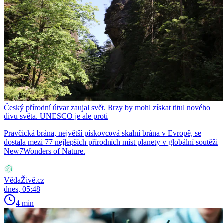
Český přírodní útvar zaujal svět. Brzy by mohl získat titul nového
divu světa. UNESCO je ale proti
Pravčická brána, největší pískovcová skalní brána v Evropě, se
dostala mezi 77 nejlepších přírodních míst planety v globální soutěži
New7Wonders of Nature.
VědaŽivě.cz
dnes, 05:48
4 min