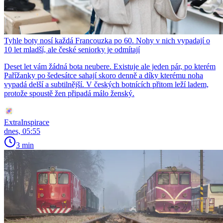
Tyhle boty nosí každá Francouzka po 60. Nohy v nich vypadají o
10 let mladší, ale české seniorky je odmítají
Deset let vám žádná bota neubere. Existuje ale jeden pár, po kterém
Pařížanky po šedesátce sahají skoro denně a díky kterému noha
vypadá delší a subtilnější. V českých botnících přitom leží ladem,
protože spoustě žen připadá málo ženský.
ExtraInspirace
dnes, 05:55
3 min