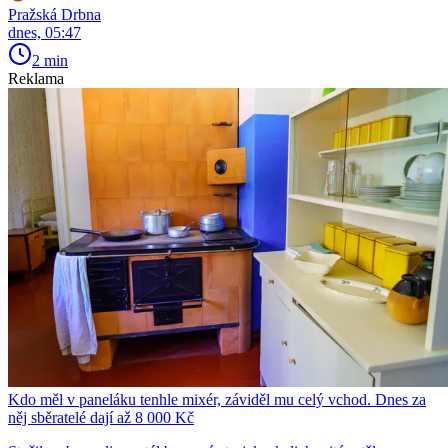
Pražská Drbna
dnes, 05:47
2 min
Reklama
Kdo měl v paneláku tenhle mixér, záviděl mu celý vchod. Dnes za
něj sběratelé dají až 8 000 Kč