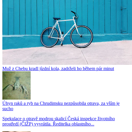
Muž z Chebu kradl jízdní kola, zadrželi ho během pár minut
Úhyn raků a ryb na Chrudimsku nezpůsobila otrava, za vším je
sucho
Spekulace o otravě modrou skalicí Česká inspekce životního
prostředí (ČIŽP) vyvrátila. Ředitelka oblastního...