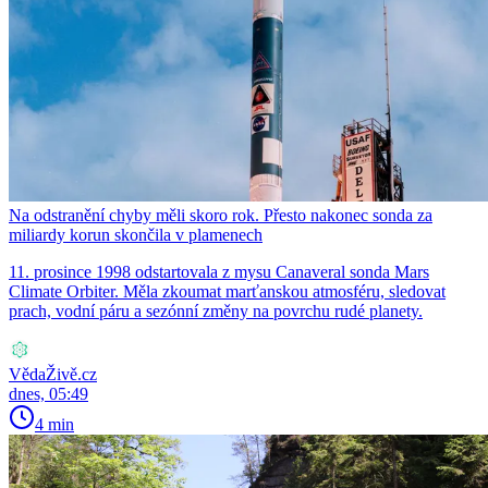
Na odstranění chyby měli skoro rok. Přesto nakonec sonda za
miliardy korun skončila v plamenech
11. prosince 1998 odstartovala z mysu Canaveral sonda Mars
Climate Orbiter. Měla zkoumat marťanskou atmosféru, sledovat
prach, vodní páru a sezónní změny na povrchu rudé planety.
VědaŽivě.cz
dnes, 05:49
4 min