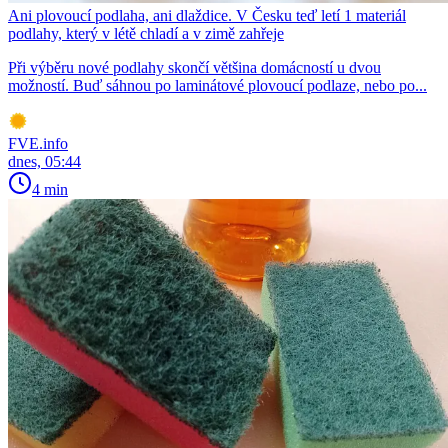
Ani plovoucí podlaha, ani dlaždice. V Česku teď letí 1 materiál
podlahy, který v létě chladí a v zimě zahřeje
Při výběru nové podlahy skončí většina domácností u dvou
možností. Buď sáhnou po laminátové plovoucí podlaze, nebo po...
FVE.info
dnes, 05:44
4 min