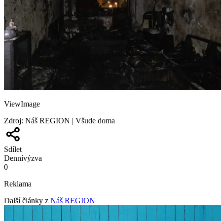
ViewImage
Zdroj
:
Náš REGION | Všude doma
Sdílet
Denní
výzva
0
Reklama
Další články z
Náš REGION