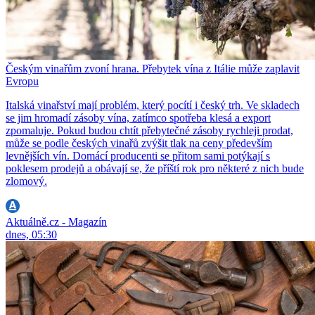
Českým vinařům zvoní hrana. Přebytek vína z Itálie může zaplavit
Evropu
Italská vinařství mají problém, který pocítí i český trh. Ve skladech
se jim hromadí zásoby vína, zatímco spotřeba klesá a export
zpomaluje. Pokud budou chtít přebytečné zásoby rychleji prodat,
může se podle českých vinařů zvýšit tlak na ceny především
levnějších vín. Domácí producenti se přitom sami potýkají s
poklesem prodejů a obávají se, že příští rok pro některé z nich bude
zlomový.
Aktuálně.cz - Magazín
dnes, 05:30