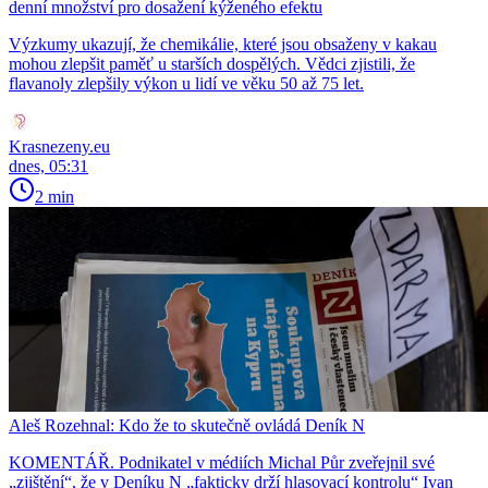
denní množství pro dosažení kýženého efektu
Výzkumy ukazují, že chemikálie, které jsou obsaženy v kakau
mohou zlepšit paměť u starších dospělých. Vědci zjistili, že
flavanoly zlepšily výkon u lidí ve věku 50 až 75 let.
Krasnezeny.eu
dnes, 05:31
2 min
Aleš Rozehnal: Kdo že to skutečně ovládá Deník N
KOMENTÁŘ. Podnikatel v médiích Michal Půr zveřejnil své
„zjištění“, že v Deníku N „fakticky drží hlasovací kontrolu“ Ivan