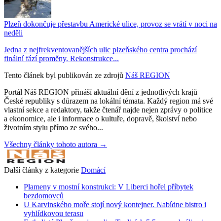
Plzeň dokončuje přestavbu Americké ulice, provoz se vrátí v noci na
neděli
Jedna z nejfrekventovanějších ulic plzeňského centra prochází
finální fází proměny. Rekonstrukce...
Tento článek byl publikován ze zdrojů
Náš REGION
Portál Náš REGION přináší aktuální dění z jednotlivých krajů
České republiky s důrazem na lokální témata. Každý region má své
vlastní sekce a redaktory, takže čtenář najde nejen zprávy o politice
a ekonomice, ale i informace o kultuře, dopravě, školství nebo
životním stylu přímo ze svého...
Všechny články tohoto autora →
Další články z kategorie
Domácí
Plameny v mostní konstrukci: V Liberci hořel příbytek
bezdomovců
U Karvinského moře stojí nový kontejner. Nabídne bistro i
vyhlídkovou terasu