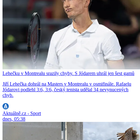
Lehečku v Montrealu srazily chyby. S Jódarem uhrál jen šest gamů
Jiří Lehečka dohrál na Masters v Montrealu v osmifinále. Rafaelu
Jódarovi podlehl 3:6, 3:6, český tenista udělal 34 nevynucených
chyb.
Aktuálně.cz - Sport
dnes, 05:38