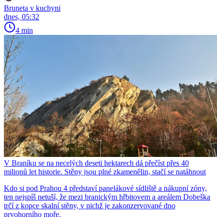
Bruneta v kuchyni
dnes, 05:32
4 min
V Braníku se na necelých deseti hektarech dá přečíst přes 40
milionů let historie. Stěny jsou plné zkamenělin, stačí se natáhnout
Kdo si pod Prahou 4 představí panelákové sídliště a nákupní zóny,
ten nejspíš netuší, že mezi branickým hřbitovem a areálem Dobeška
trčí z kopce skalní stěny, v nichž je zakonzervované dno
prvohorního moře.