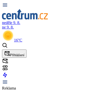
neděle 9. 8.
ne 9. 8.
16°C
Přihlášení
Reklama