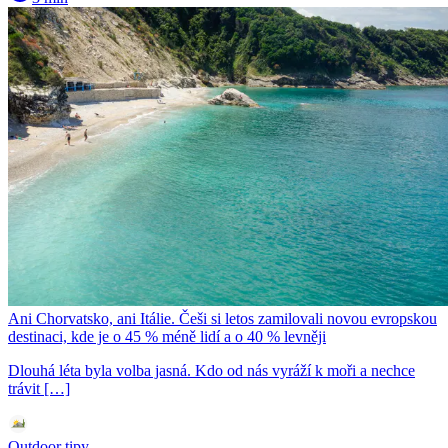
Ani Chorvatsko, ani Itálie. Češi si letos zamilovali novou evropskou
destinaci, kde je o 45 % méně lidí a o 40 % levněji
Dlouhá léta byla volba jasná. Kdo od nás vyráží k moři a nechce
trávit […]
Outdoor tipy