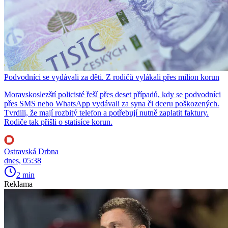
Podvodníci se vydávali za děti. Z rodičů vylákali přes milion korun
Moravskoslezští policisté řeší přes deset případů, kdy se podvodníci
přes SMS nebo WhatsApp vydávali za syna či dceru poškozených.
Tvrdili, že mají rozbitý telefon a potřebují nutně zaplatit faktury.
Rodiče tak přišli o statisíce korun.
Ostravská Drbna
dnes, 05:38
2 min
Reklama