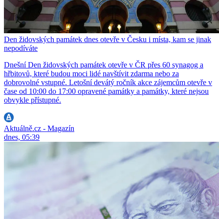
Den židovských památek dnes otevře v Česku i místa, kam se jinak
nepodíváte
Dnešní Den židovských památek otevře v ČR přes 60 synagog a
hřbitovů, které budou moci lidé navštívit zdarma nebo za
dobrovolné vstupné. Letošní devátý ročník akce zájemcům otevře v
čase od 10:00 do 17:00 opravené památky a památky, které nejsou
obvykle přístupné.
Aktuálně.cz - Magazín
dnes, 05:39