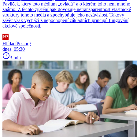
Pavlíček, který toto médium „ovládá“ a o kterém toho není mnoho
známo. Z těchto zjištění pak dovozuje netransparentnost vlastnické
struktury tohoto média a zpochybňuje jeho nezávislost. Takový
závěr však vychází z nepochopení základních principů fungování
akciové společnosti,
HlídacíPes.org
dnes, 05:30
3 min