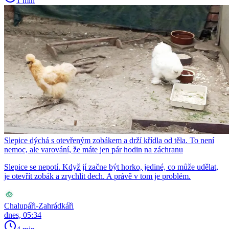
1 min
Slepice dýchá s otevřeným zobákem a drží křídla od těla. To není
nemoc, ale varování, že máte jen pár hodin na záchranu
Slepice se nepotí. Když jí začne být horko, jediné, co může udělat,
je otevřít zobák a zrychlit dech. A právě v tom je problém.
Chalupáři-Zahrádkáři
dnes, 05:34