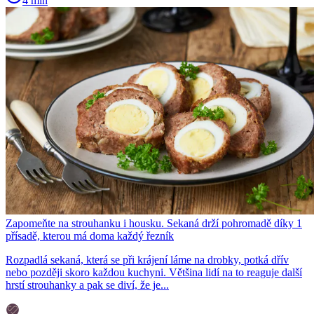
4 min
Zapomeňte na strouhanku i housku. Sekaná drží pohromadě díky 1
přísadě, kterou má doma každý řezník
Rozpadlá sekaná, která se při krájení láme na drobky, potká dřív
nebo později skoro každou kuchyni. Většina lidí na to reaguje další
hrstí strouhanky a pak se diví, že je...