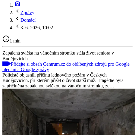
Zprávy
Domácí
3. 6. 2026, 10:02
1 min
Zapálená svíčka na vánočním stromku stála život seniora v
Budějovicích
Přidejte si obsah Centrum.cz do oblíbených zdrojů pro Google
hledání a Google zprávy
Policisté objasnili příčinu lednového požáru v Českých
Budějovicích, při kterém přišel o život starší muž. Tragédie byla
zapříčiněna zapálenou svíčkou na vánočním stromku, ze…