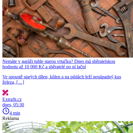
Nemáte v garáži tuhle starou vrtačku? Dnes má sběratelskou
hodnotu až 10 000 Kč a sběratelé po ní lační
Ve spoustě starých dílen, kůlen a na půdách leží nenápadný kus
železa, […]
Extrafit.cz
dnes, 05:30
4 min
Reklama