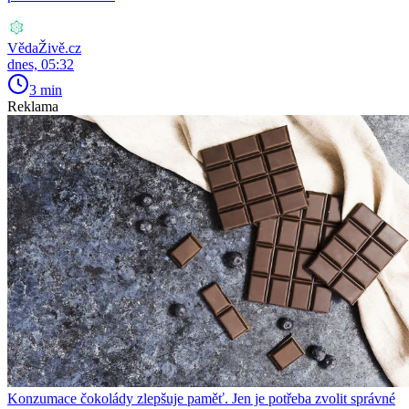
VědaŽivě.cz
dnes, 05:32
3 min
Reklama
Konzumace čokolády zlepšuje paměť. Jen je potřeba zvolit správné