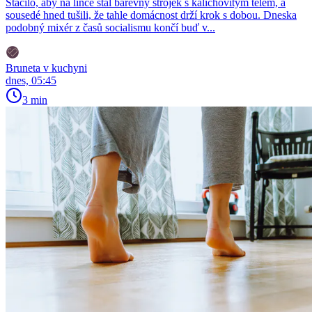
Stačilo, aby na lince stál barevný strojek s kalichovitým tělem, a
sousedé hned tušili, že tahle domácnost drží krok s dobou. Dneska
podobný mixér z časů socialismu končí buď v...
Bruneta v kuchyni
dnes, 05:45
3 min