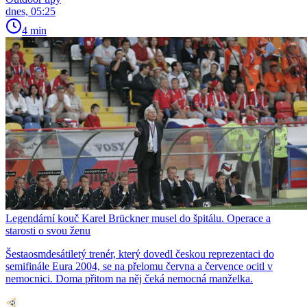
dnes, 05:25
4 min
Legendární kouč Karel Brückner musel do špitálu. Operace a
starosti o svou ženu
Šestaosmdesátiletý trenér, který dovedl českou reprezentaci do
semifinále Eura 2004, se na přelomu června a července ocitl v
nemocnici. Doma přitom na něj čeká nemocná manželka.