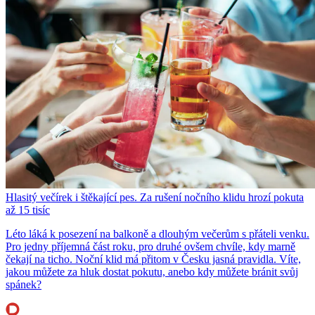
Hlasitý večírek i štěkající pes. Za rušení nočního klidu hrozí pokuta
až 15 tisíc
Léto láká k posezení na balkoně a dlouhým večerům s přáteli venku.
Pro jedny příjemná část roku, pro druhé ovšem chvíle, kdy marně
čekají na ticho. Noční klid má přitom v Česku jasná pravidla. Víte,
jakou můžete za hluk dostat pokutu, anebo kdy můžete bránit svůj
spánek?