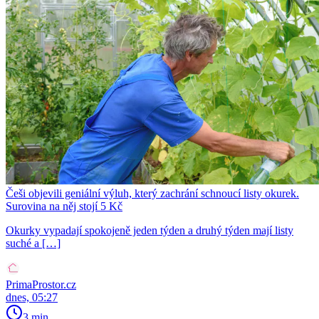
Češi objevili geniální výluh, který zachrání schnoucí listy okurek.
Surovina na něj stojí 5 Kč
Okurky vypadají spokojeně jeden týden a druhý týden mají listy
suché a […]
PrimaProstor.cz
dnes, 05:27
3 min