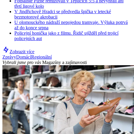
Fotbalisté Plzně remizovali v Teplicích 5:5 a nevyhráli ani
třetí ligové kolo
V Jindřichově Hradci se předvedla špička v letecké
bezmotorové akrobacii
U olomouckého nádraží nepojedou tramvaje. Výluka potrvá
až do konce srpna
Policejní honička jako z filmu. Řidič ujížděl před trojicí
policejních aut
Zobrazit více
Zprávy
Domácí
Regionální
Vybrali jsme pro vás
Magazíny a zajímavosti