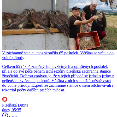
V záchranné stanici letos skončilo 65 poštolek. Většina se vrátila do
volné přírody
Celkem 65 různě zraněných, nevzletných a opuštěných poštolek
přijala do své péče během letní sezóny plzeňská záchranná stanice
živočichů. Dobrou zprávou je, že v jejich případě se jedná o jedny z
nejlepších zvířecích pacientů. Většina z nich se totiž úspěšně vrací
do volné přírody. Experti ze záchranné stanice ovšem odchovávali i
rekordní počty dalších ptačích mláďat.
Plzeňská Drbna
dnes, 05:35