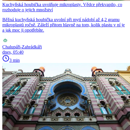
Kuchyňská houbička uvolňuje mikroplasty. Vědce překvapilo, co
rozhoduje o jejich množství
Běžná kuchyňská houbička uvolní při mytí nádobí až 4,2 gramu
mikroplastů ročně. Záleží přitom hlavně na tom, kolik plastu v ní je
a jak moc ji opotřebíte.
Chalupáři-Zahrádkáři
dnes, 05:40
3 min