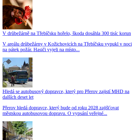
V drůbežárně na Třebíčsku hořelo, škoda dosáhla 300 tisíc korun
V areálu drůbežárny v Kožichovicích na Třebíčsku vypukl v noci
na pátek požár. Hasiči vyjeli na místo...
Hledá se autobusový dopravce, který pro Přerov zajistí MHD na
dalších deset let
Přerov hledá dopravce, který bude od roku 2028 zajišťovat
městskou autobusovou dopravu. O vypsání veřejné...