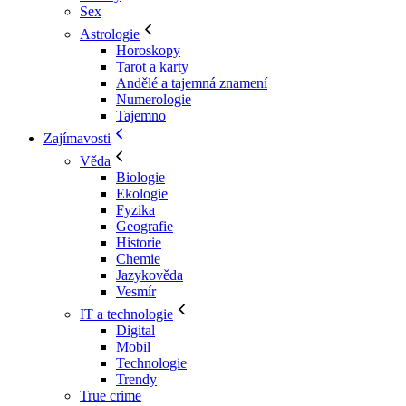
Sex
Astrologie
Horoskopy
Tarot a karty
Andělé a tajemná znamení
Numerologie
Tajemno
Zajímavosti
Věda
Biologie
Ekologie
Fyzika
Geografie
Historie
Chemie
Jazykověda
Vesmír
IT a technologie
Digital
Mobil
Technologie
Trendy
True crime