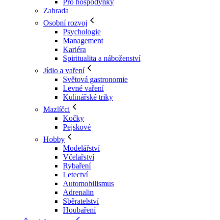
Pro hospodyňky
Zahrada
Osobní rozvoj
Psychologie
Management
Kariéra
Spiritualita a náboženství
Jídlo a vaření
Světová gastronomie
Levné vaření
Kulinářské triky
Mazlíčci
Kočky
Pejskové
Hobby
Modelářství
Včelařství
Rybaření
Letectví
Automobilismus
Adrenalin
Sběratelství
Houbaření