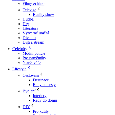
Filmy & kino
Televize
Reality show
Hudba
Hry
Literatura
Výtvarné umění
Divadlo
Digi a stream
Celebrity
Módní policie
Pro pamětníky
Nové tváře
Lifestyle
Cestování
Destinace
Rady na cesty
Bydlení
Interiery
Rady do domu
DIY
Pro kutily