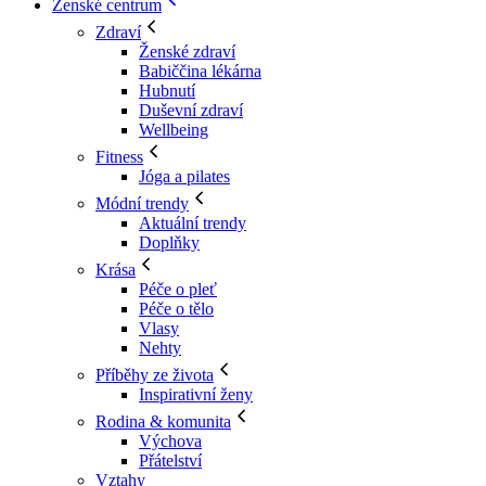
Ženské centrum
Zdraví
Ženské zdraví
Babiččina lékárna
Hubnutí
Duševní zdraví
Wellbeing
Fitness
Jóga a pilates
Módní trendy
Aktuální trendy
Doplňky
Krása
Péče o pleť
Péče o tělo
Vlasy
Nehty
Příběhy ze života
Inspirativní ženy
Rodina & komunita
Výchova
Přátelství
Vztahy