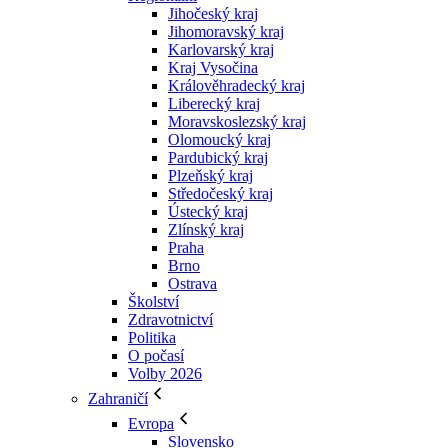
Jihočeský kraj
Jihomoravský kraj
Karlovarský kraj
Kraj Vysočina
Králověhradecký kraj
Liberecký kraj
Moravskoslezský kraj
Olomoucký kraj
Pardubický kraj
Plzeňský kraj
Středočeský kraj
Ústecký kraj
Zlínský kraj
Praha
Brno
Ostrava
Školství
Zdravotnictví
Politika
O počasí
Volby 2026
Zahraničí
Evropa
Slovensko