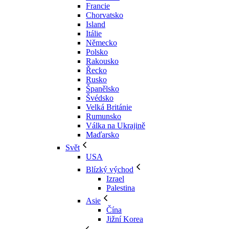
Francie
Chorvatsko
Island
Itálie
Německo
Polsko
Rakousko
Řecko
Rusko
Španělsko
Švédsko
Velká Británie
Rumunsko
Válka na Ukrajině
Maďarsko
Svět
USA
Blízký východ
Izrael
Palestina
Asie
Čína
Jižní Korea