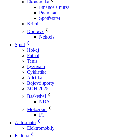
Ekonomika
Finance a burza
Podnikání
Spotřebitel
Krimi
Doprava
Nehody
Sport
Hokej
Fotbal
Tenis
Lyžování
Cyklistika
Atletika
Bojové sporty
ZOH 2026
Basketbal
NBA
Motosport
F1
Auto-moto
Elektromobily
Kultura