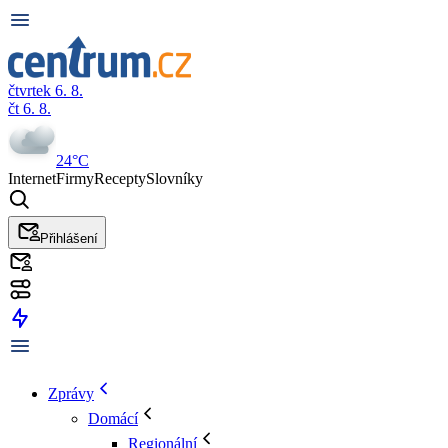
čtvrtek 6. 8.
čt 6. 8.
24°C
Internet
Firmy
Recepty
Slovníky
Přihlášení
Zprávy
Domácí
Regionální