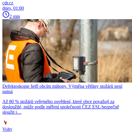
cdr.cz
dnes, 01:00
2 min
Defektoskopie šetří obcím miliony. Výměna většiny stožárů není
nutná
Až 80 % stožárů veřejného osvětlení, které obce považují za
dosloužilé, může podle měření společnosti ČEZ ESL bezpečně
sloužit i…
Volty