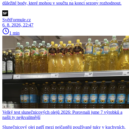
důležité body, které mohou v součtu na konci sezony rozhodnout.
SvětFormule.cz
6. 8. 2026, 22:47
1 min
Velký test slunečnicových olejů 2026: Porovnali jsme 7 výrobků a
našli ty nejkvalitnější
Slunečnicový olej patří mezi nejčastěji používané tuky v kuchyních.