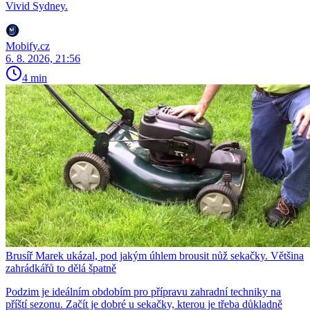
Vivid Sydney.
Mobify.cz
6. 8. 2026, 21:56
4 min
Brusíř Marek ukázal, pod jakým úhlem brousit nůž sekačky. Většina
zahrádkářů to dělá špatně
Podzim je ideálním obdobím pro přípravu zahradní techniky na
příští sezonu. Začít je dobré u sekačky, kterou je třeba důkladně