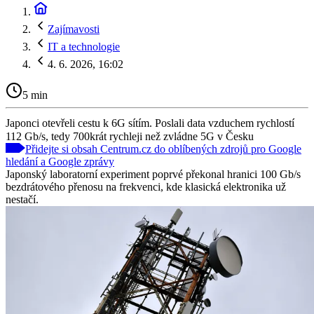
Zajímavosti
IT a technologie
4. 6. 2026, 16:02
5 min
Japonci otevřeli cestu k 6G sítím. Poslali data vzduchem rychlostí
112 Gb/s, tedy 700krát rychleji než zvládne 5G v Česku
Přidejte si obsah Centrum.cz do oblíbených zdrojů pro Google
hledání a Google zprávy
Japonský laboratorní experiment poprvé překonal hranici 100 Gb/s
bezdrátového přenosu na frekvenci, kde klasická elektronika už
nestačí.