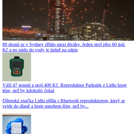
89 dronů se v Sydney zřítilo mezi diváky. Jeden stojí přes 60 tisíc
Kč a po pádu do vody je úplně na odpis
Váží 47 gramů a stojí 400 Kč. Reproduktor Parkside z Lidlu hraje
lépe, než by kdokoliv čekal
Dílenská značka Lidlu přišla s Bluetooth reproduktorem, který se
vejde do dlaně a hraje mnohem lépe, než by...