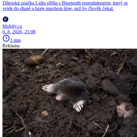
Dílenská značka Lidlu přišla s Bluetooth reproduktorem, který se
vejde do dlaně a hraje mnohem lépe, než by člověk čekal.
Mobify.cz
6. 8. 2026, 21:08
3 min
Reklama