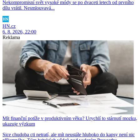
Nekompromisní svět vysoké módy se po dvaceti letech od prvního
dílu vrátil. Nesmlouvavá...
HN.cz
6. 8. 2026, 22:00
Reklama
Mít finanční potíže v produktivním věku? Urychlí to stárnutí mozku,
ukazuje výzkum
Sice chudoba cti netratí, ale mít neustále hluboko do kapsy není nic