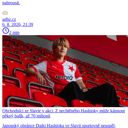
nabrousit.
adbz.cz
6. 8. 2026, 21:39
2 min
Obchodníci ze Slavie v akci. Z nechtěného Hashioky může kápnout
pěkný balík, až 70 milionů
Japonský obránce Daiki Hashioka ve Slavii sportovně neuspěl,