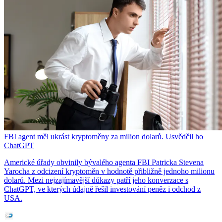
FBI agent měl ukrást kryptoměny za milion dolarů. Usvědčil ho
ChatGPT
Americké úřady obvinily bývalého agenta FBI Patricka Stevena
Yarocha z odcizení kryptoměn v hodnotě přibližně jednoho milionu
dolarů. Mezi nejzajímavější důkazy patří jeho konverzace s
ChatGPT, ve kterých údajně řešil investování peněz i odchod z
USA.