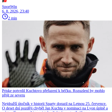
SportWin
6. 8. 2026, 23:40
2 min
Priske potvrdil Kuchtovo přeřazení k béčku. Rozuzlení by mohlo
přijít ze severu
Nejdražší útočník v historii Sparty dorazil na Letnou 25. července.
O deset dní později chyběl Jan Kuchta v nominaci na Lyon úplně a