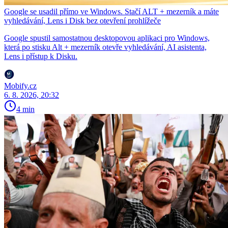
Google se usadil přímo ve Windows. Stačí ALT + mezerník a máte
vyhledávání, Lens i Disk bez otevření prohlížeče
Google spustil samostatnou desktopovou aplikaci pro Windows,
která po stisku Alt + mezerník otevře vyhledávání, AI asistenta,
Lens i přístup k Disku.
Mobify.cz
6. 8. 2026, 20:32
4 min