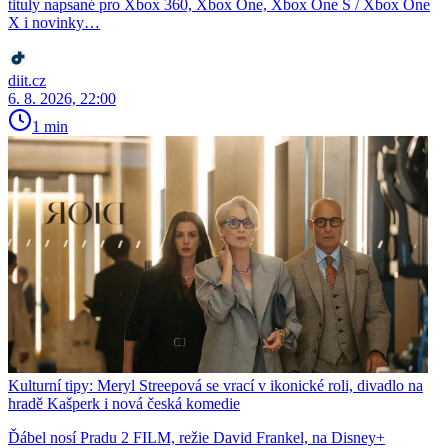
tituly napsané pro Xbox 360, Xbox One, Xbox One S / Xbox One
X i novinky…
diit.cz
6. 8. 2026, 22:00
1 min
Kulturní tipy: Meryl Streepová se vrací v ikonické roli, divadlo na
hradě Kašperk i nová česká komedie
Ďábel nosí Pradu 2 FILM, režie David Frankel, na Disney+