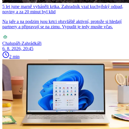
5 let jsme marně vyháněli krtka. Zahradník vzal kuchyňský odpad,
noviny a za 20 minut byl klid
Na jaře a na podzim jsou krtci obzvláště aktivní, protože si hledají
partnery a připravují se na zimu. Vypudit je tedy musíte včas.
Chalupáři-Zahrádkáři
6. 8. 2026, 20:45
2 min