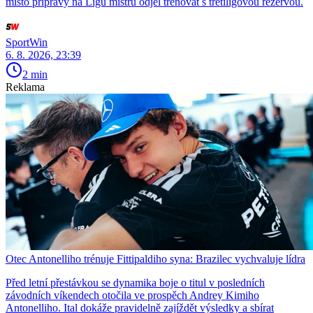
místo přípravy na Ligu mistrů odjel trénovat s třetiligovou rezervou.
SportWin
6. 8. 2026, 23:39
2 min
Reklama
Otec Antonelliho trénuje Fittipaldiho syna: Brazilec vychvaluje lídra
Před letní přestávkou se dynamika boje o titul v posledních
závodních víkendech otočila ve prospěch Andrey Kimiho
Antonelliho. Ital dokáže pravidelně zajíždět výsledky a sbírat