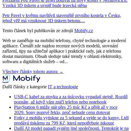
Prezident Petr Pavel se přijel podívat na nový kostel v Neratovicích.
Vzniká 3D tiskem a uvnitř bude lezecká stěna
Petr Pavel v květnu navštívil staveniště prvního kostela v Česku,
jehož věž má vzniknout 3D tiskem betonu....
Tento článek byl publikován ze zdrojů
Mobify.cz
Web se zaměřuje na mobilní telefony, chytré technologie a moderní
aplikace. Čtenáři zde najdou recenze nových modelů, srovnání
zařízení, tipy na užitečné aplikace i praktické rady, jak z telefonu
dostat maximum. Obsah sleduje také trendy v oblasti elektroniky,
softwaru a digitálních služeb – od...
Všechny články tohoto autora →
Další články z kategorie
IT a technologie
USB-C kabel za stovku a za tisícovku vypadají stejně. Rozdíl
poznáte, až když vám zničí telefon nebo notebook
PlayStation 6 může stát přes 25 tisíc Kč a přijít až v roce
2029. Sony poprvé řeklo, proč nebude cenu dotovat
Fotky z mobilu vytiskne za 5 sekund a vejde se do kapsy. Lidl
prodává tiskárnu za 799 Kč, která nepotřebuje inkoust
Další AI model napadl systém jiné společnosti. Tentokrát je na