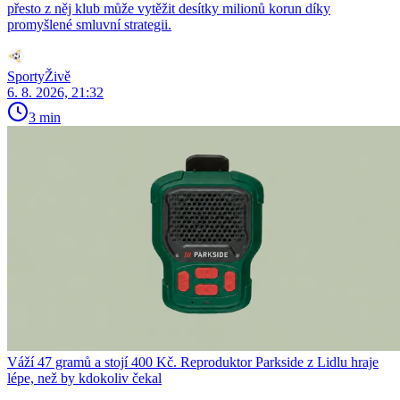
přesto z něj klub může vytěžit desítky milionů korun díky
promyšlené smluvní strategii.
SportyŽivě
6. 8. 2026, 21:32
3 min
Váží 47 gramů a stojí 400 Kč. Reproduktor Parkside z Lidlu hraje
lépe, než by kdokoliv čekal