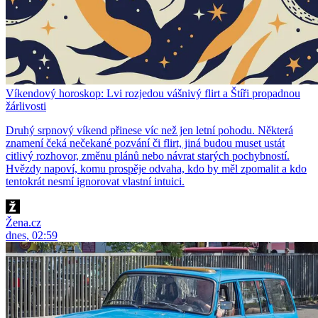
Víkendový horoskop: Lvi rozjedou vášnivý flirt a Štíři propadnou
žárlivosti
Druhý srpnový víkend přinese víc než jen letní pohodu. Některá
znamení čeká nečekané pozvání či flirt, jiná budou muset ustát
citlivý rozhovor, změnu plánů nebo návrat starých pochybností.
Hvězdy napoví, komu prospěje odvaha, kdo by měl zpomalit a kdo
tentokrát nesmí ignorovat vlastní intuici.
Žena.cz
dnes, 02:59