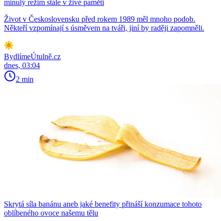
minulý režim stále v živé paměti
Život v Československu před rokem 1989 měl mnoho podob.
Někteří vzpomínají s úsměvem na tváři, jiní by raději zapomněli.
BydlímeÚtulně.cz
dnes, 03:04
2 min
Skrytá síla banánu aneb jaké benefity přináší konzumace tohoto
oblíbeného ovoce našemu tělu