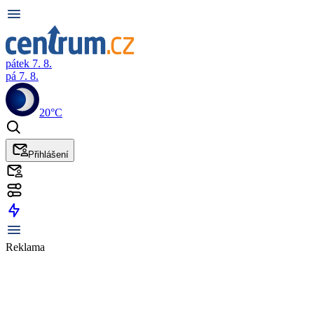
pátek 7. 8.
pá 7. 8.
20°C
Přihlášení
Reklama