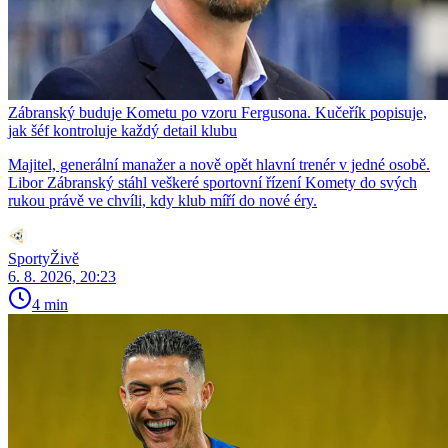
Zábranský buduje Kometu po vzoru Fergusona. Kučeřík popisuje,
jak šéf kontroluje každý detail klubu
Majitel, generální manažer a nově opět hlavní trenér v jedné osobě.
Libor Zábranský stáhl veškeré sportovní řízení Komety do svých
rukou právě ve chvíli, kdy klub míří do nové éry.
SportyŽivě
6. 8. 2026, 20:23
4 min