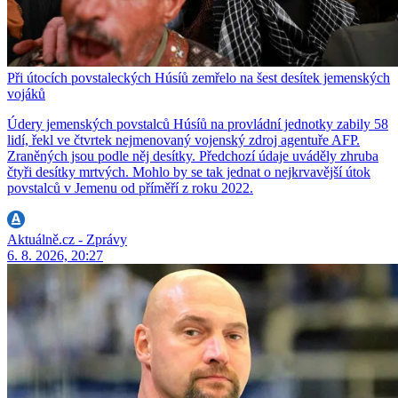
Při útocích povstaleckých Húsíů zemřelo na šest desítek jemenských
vojáků
Údery jemenských povstalců Húsíů na provládní jednotky zabily 58
lidí, řekl ve čtvrtek nejmenovaný vojenský zdroj agentuře AFP.
Zraněných jsou podle něj desítky. Předchozí údaje uváděly zhruba
čtyři desítky mrtvých. Mohlo by se tak jednat o nejkrvavější útok
povstalců v Jemenu od příměří z roku 2022.
Aktuálně.cz - Zprávy
6. 8. 2026, 20:27