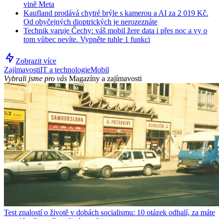
vině Meta
Kaufland prodává chytré brýle s kamerou a AI za 2 019 Kč.
Od obyčejných dioptrických je nerozeznáte
Technik varuje Čechy: váš mobil žere data i přes noc a vy o
tom vůbec nevíte. Vypněte tuhle 1 funkci
Zobrazit více
Zajímavosti
IT a technologie
Mobil
Vybrali jsme pro vás
Magazíny a zajímavosti
Test znalostí o životě v dobách socialismu: 10 otázek odhalí, za máte