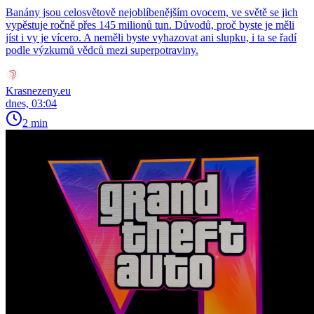
Banány jsou celosvětově nejoblíbenějším ovocem, ve světě se jich
vypěstuje ročně přes 145 milionů tun. Důvodů, proč byste je měli
jíst i vy je vícero. A neměli byste vyhazovat ani slupku, i ta se řadí
podle výzkumů vědců mezi superpotraviny.
Krasnezeny.eu
dnes, 03:04
2 min