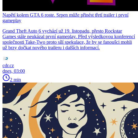
Napětí kolem GTA 6 roste. Srpen může přinést třetí trailer i první
gameplay
Grand Theft Auto 6 vychází už 19. listopadu, přesto Rockstar
Games stále neukázal první gameplay. Před výsledkovou konferencí
společnosti Take-Two proto sílí spekulace, že by se fanoušci mohli
už brzy dočkat nového traileru i dalších informací.
cdr.cz
dnes, 03:00
2 min