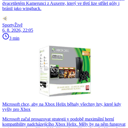
dvacetiletém Kamerunci z Auxerre, který ve třetí lize střílel góly i
bránil jako wingback.
SportyŽivě
6. 8. 2026, 22:05
3 min
Microsoft chce, aby na Xbox Helix běhaly všechny hry, které kdy
vyšly pro Xbox
Microsoft začal prosazovat strategii v podobě maximální herní
kompatibility nadcházejícího Xbox Helix. Měly by na něm fungovat