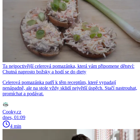
Ta nejpoctivější celerová pomazánka, která vám připomene dětství:
Chutná naprosto božsky a hodí se do diety
Celerová pomazánka patří k těm receptům, které vypadají
nenápadně, ale na stole vždy sklidí největší úspěch. Stačí nastrouhat,
promíchat a podávat.
Cooky.cz
dnes, 01:09
4 min