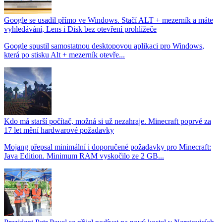
Google se usadil přímo ve Windows. Stačí ALT + mezerník a máte
vyhledávání, Lens i Disk bez otevření prohlížeče
Google spustil samostatnou desktopovou aplikaci pro Windows,
která po stisku Alt + mezerník otevře...
Kdo má starší počítač, možná si už nezahraje. Minecraft poprvé za
17 let mění hardwarové požadavky
Mojang přepsal minimální i doporučené požadavky pro Minecraft:
Java Edition. Minimum RAM vyskočilo ze 2 GB...