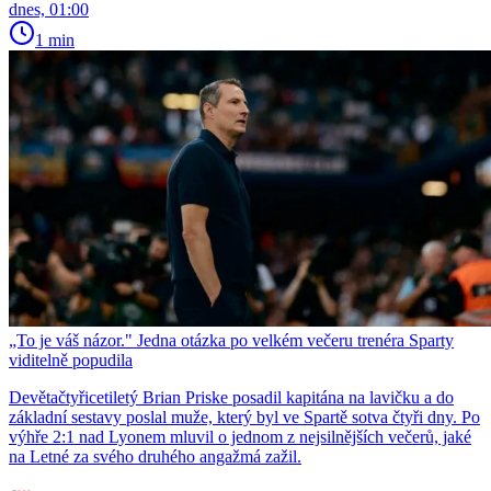
dnes, 01:00
1 min
„To je váš názor." Jedna otázka po velkém večeru trenéra Sparty
viditelně popudila
Devětačtyřicetiletý Brian Priske posadil kapitána na lavičku a do
základní sestavy poslal muže, který byl ve Spartě sotva čtyři dny. Po
výhře 2:1 nad Lyonem mluvil o jednom z nejsilnějších večerů, jaké
na Letné za svého druhého angažmá zažil.