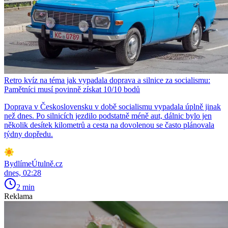
Retro kvíz na téma jak vypadala doprava a silnice za socialismu:
Pamětníci musí povinně získat 10/10 bodů
Doprava v Československu v době socialismu vypadala úplně jinak
než dnes. Po silnicích jezdilo podstatně méně aut, dálnic bylo jen
několik desítek kilometrů a cesta na dovolenou se často plánovala
týdny dopředu.
BydlímeÚtulně.cz
dnes, 02:28
2 min
Reklama