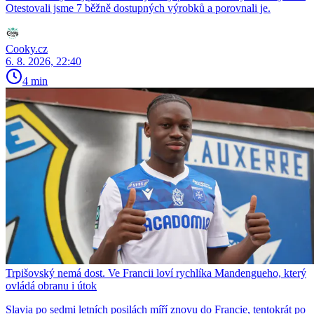
Otestovali jsme 7 běžně dostupných výrobků a porovnali je.
Cooky.cz
6. 8. 2026, 22:40
4 min
Trpišovský nemá dost. Ve Francii loví rychlíka Mandengueho, který
ovládá obranu i útok
Slavia po sedmi letních posilách míří znovu do Francie, tentokrát po